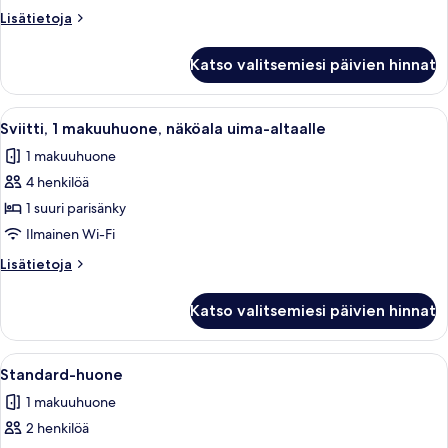
parisänkyä
Lisätietoja
Lisätietoja
kuvat
huoneesta
Standard-
Katso valitsemiesi päivien hinnat
huone,
2
parisänkyä
Avaa
Hotellihuone, jossa on vihreäkuvioinen s
7
Sviitti, 1 makuuhuone, näköala uima-altaalle
kaikki
1 makuuhuone
huonetyypin
4 henkilöä
Sviitti,
1
1 suuri parisänky
makuuhuone,
Ilmainen Wi-Fi
näköala
Lisätietoja
Lisätietoja
uima-
huoneesta
altaalle
Sviitti,
Katso valitsemiesi päivien hinnat
1
kuvat
makuuhuone,
näköala
Avaa
Hotellihuone, jossa on sänky, kattotuul
7
uima-
Standard-huone
kaikki
altaalle
1 makuuhuone
huonetyypin
2 henkilöä
Standard-