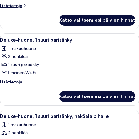
parisänky,
Lisätietoja
Lisätietoja
pyörätuolille
huoneesta
Standard-
soveltuva
Katso valitsemiesi päivien hinnat
huone,
suihku
1
(Mobility
keskisuuri
Avaa
Makuuhuoneessa on sänky, kaksi yöpöytä
6
Accessible)
parisänky,
Deluxe-huone, 1 suuri parisänky
kaikki
pyörätuolille
kuvat
1 makuuhuone
soveltuva
huonetyypin
suihku
2 henkilöä
Deluxe-
(Mobility
huone,
1 suuri parisänky
Accessible)
1
Ilmainen Wi-Fi
suuri
Lisätietoja
Lisätietoja
parisänky
huoneesta
kuvat
Deluxe-
Katso valitsemiesi päivien hinnat
huone,
1
suuri
Avaa
Hotellihuone, jossa on sänky, pieni p
6
parisänky
Deluxe-huone, 1 suuri parisänky, näköala pihalle
kaikki
1 makuuhuone
huonetyypin
2 henkilöä
Deluxe-