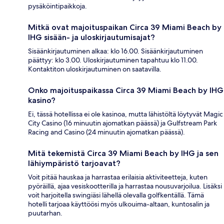
pysäköintipaikkoja.
Mitkä ovat majoituspaikan Circa 39 Miami Beach by
IHG sisään- ja uloskirjautumisajat?
Sisäänkirjautuminen alkaa: klo 16.00. Sisäänkirjautuminen
päättyy: klo 3.00. Uloskirjautuminen tapahtuu klo 11.00.
Kontaktiton uloskirjautuminen on saatavilla.
Onko majoituspaikassa Circa 39 Miami Beach by IHG
kasino?
Ei, tässä hotellissa ei ole kasinoa, mutta lähistöltä löytyvät Magic
City Casino (16 minuutin ajomatkan päässä) ja Gulfstream Park
Racing and Casino (24 minuutin ajomatkan päässä).
Mitä tekemistä Circa 39 Miami Beach by IHG ja sen
lähiympäristö tarjoavat?
Voit pitää hauskaa ja harrastaa erilaisia aktiviteetteja, kuten
pyöräillä, ajaa vesiskootterilla ja harrastaa nousuvarjoilua. Lisäksi
voit harjoitella swingiäsi lähellä olevalla golfkentällä. Tämä
hotelli tarjoaa käyttöösi myös ulkouima-altaan, kuntosalin ja
puutarhan.