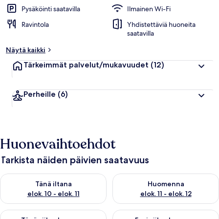
Pysäköinti saatavilla
Ilmainen Wi-Fi
Ravintola
Yhdistettäviä huoneita
saatavilla
Näytä kaikki
Tärkeimmät palvelut/mukavuudet
(12)
Perheille
(6)
Huonevaihtoehdot
Tarkista näiden päivien saatavuus
Tarkista tämän illan saatavuus elok. 10 - elok. 11
Tarkista huomisen saatavuus elo
Tänä iltana
Huomenna
elok. 10 - elok. 11
elok. 11 - elok. 12
Tarkista tämän viikonlopun saatavuus elok. 14 - elok. 16
Tarkista ensi viikonlopun saata