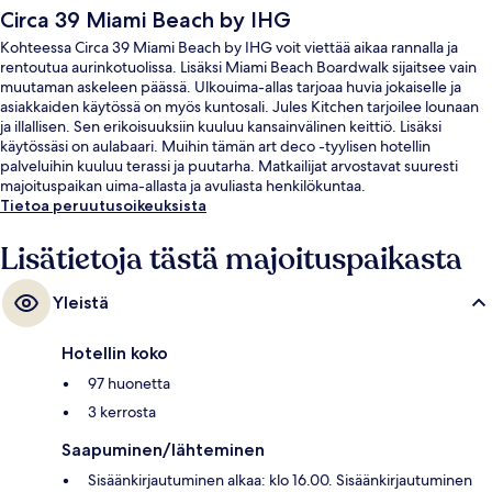
Circa 39 Miami Beach by IHG
Kohteessa Circa 39 Miami Beach by IHG voit viettää aikaa rannalla ja
rentoutua aurinkotuolissa. Lisäksi Miami Beach Boardwalk sijaitsee vain
muutaman askeleen päässä. Ulkouima-allas tarjoaa huvia jokaiselle ja
asiakkaiden käytössä on myös kuntosali. Jules Kitchen tarjoilee lounaan
ja illallisen. Sen erikoisuuksiin kuuluu kansainvälinen keittiö. Lisäksi
käytössäsi on aulabaari. Muihin tämän art deco -tyylisen hotellin
palveluihin kuuluu terassi ja puutarha. Matkailijat arvostavat suuresti
majoituspaikan uima-allasta ja avuliasta henkilökuntaa.
Tietoa peruutusoikeuksista
Lisätietoja tästä majoituspaikasta
Yleistä
Hotellin koko
97 huonetta
3 kerrosta
Saapuminen/lähteminen
Sisäänkirjautuminen alkaa: klo 16.00. Sisäänkirjautuminen