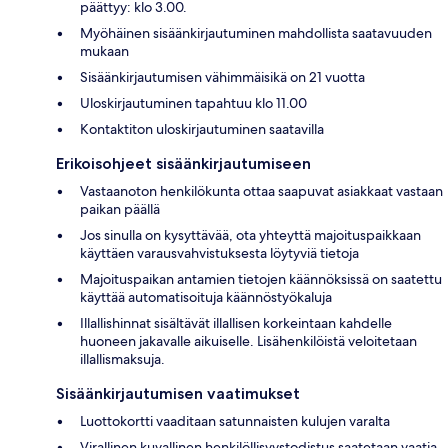
päättyy: klo 3.00.
Myöhäinen sisäänkirjautuminen mahdollista saatavuuden
mukaan
Sisäänkirjautumisen vähimmäisikä on 21 vuotta
Uloskirjautuminen tapahtuu klo 11.00
Kontaktiton uloskirjautuminen saatavilla
Erikoisohjeet sisäänkirjautumiseen
Vastaanoton henkilökunta ottaa saapuvat asiakkaat vastaan
paikan päällä
Jos sinulla on kysyttävää, ota yhteyttä majoituspaikkaan
käyttäen varausvahvistuksesta löytyviä tietoja
Majoituspaikan antamien tietojen käännöksissä on saatettu
käyttää automatisoituja käännöstyökaluja
Illallishinnat sisältävät illallisen korkeintaan kahdelle
huoneen jakavalle aikuiselle. Lisähenkilöistä veloitetaan
illallismaksuja.
Sisäänkirjautumisen vaatimukset
Luottokortti vaaditaan satunnaisten kulujen varalta
Virallinen kuvallinen henkilöllisyystodistus saatetaan vaatia