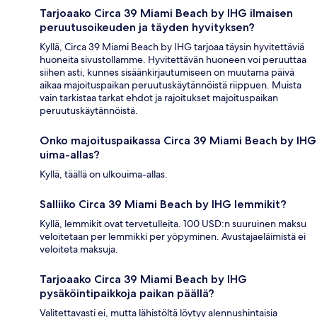
Tarjoaako Circa 39 Miami Beach by IHG ilmaisen
peruutusoikeuden ja täyden hyvityksen?
Kyllä, Circa 39 Miami Beach by IHG tarjoaa täysin hyvitettäviä
huoneita sivustollamme. Hyvitettävän huoneen voi peruuttaa
siihen asti, kunnes sisäänkirjautumiseen on muutama päivä
aikaa majoituspaikan peruutuskäytännöistä riippuen. Muista
vain tarkistaa tarkat ehdot ja rajoitukset majoituspaikan
peruutuskäytännöistä.
Onko majoituspaikassa Circa 39 Miami Beach by IHG
uima-allas?
Kyllä, täällä on ulkouima-allas.
Salliiko Circa 39 Miami Beach by IHG lemmikit?
Kyllä, lemmikit ovat tervetulleita. 100 USD:n suuruinen maksu
veloitetaan per lemmikki per yöpyminen. Avustajaeläimistä ei
veloiteta maksuja.
Tarjoaako Circa 39 Miami Beach by IHG
pysäköintipaikkoja paikan päällä?
Valitettavasti ei, mutta lähistöltä löytyy alennushintaisia