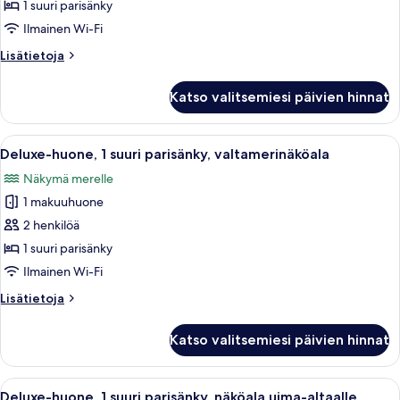
huone,
1 suuri parisänky
1
Ilmainen Wi-Fi
suuri
Lisätietoja
Lisätietoja
parisänky,
huoneesta
näköala
Deluxe-
Katso valitsemiesi päivien hinnat
huone,
pihalle
1
kuvat
suuri
Avaa
Hotellihuone, jossa on sänky, yöpöydät,
6
parisänky,
Deluxe-huone, 1 suuri parisänky, valtamerinäköala
kaikki
näköala
Näkymä merelle
pihalle
huonetyypin
1 makuuhuone
Deluxe-
huone,
2 henkilöä
1
1 suuri parisänky
suuri
Ilmainen Wi-Fi
parisänky,
Lisätietoja
Lisätietoja
valtamerinäköala
huoneesta
kuvat
Deluxe-
Katso valitsemiesi päivien hinnat
huone,
1
suuri
Avaa
Hotellihuone, jossa on sänky, yöpöydät,
7
parisänky,
Deluxe-huone, 1 suuri parisänky, näköala uima-altaalle