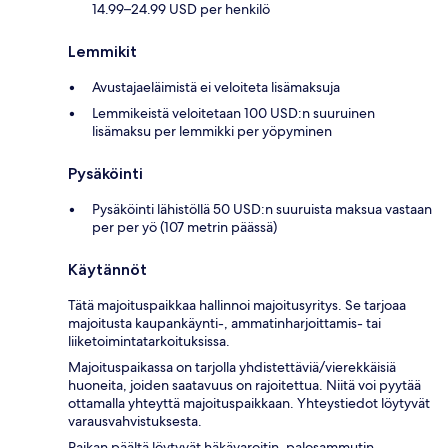
14.99–24.99 USD per henkilö
Lemmikit
Avustajaeläimistä ei veloiteta lisämaksuja
Lemmikeistä veloitetaan 100 USD:n suuruinen
lisämaksu per lemmikki per yöpyminen
Pysäköinti
Pysäköinti lähistöllä 50 USD:n suuruista maksua vastaan
per per yö (107 metrin päässä)
Käytännöt
Tätä majoituspaikkaa hallinnoi majoitusyritys. Se tarjoaa
majoitusta kaupankäynti-, ammatinharjoittamis- tai
liiketoimintatarkoituksissa.
Majoituspaikassa on tarjolla yhdistettäviä/vierekkäisiä
huoneita, joiden saatavuus on rajoitettua. Niitä voi pyytää
ottamalla yhteyttä majoituspaikkaan. Yhteystiedot löytyvät
varausvahvistuksesta.
Paikan päältä löytyvät häkävaroitin, palosammutin,