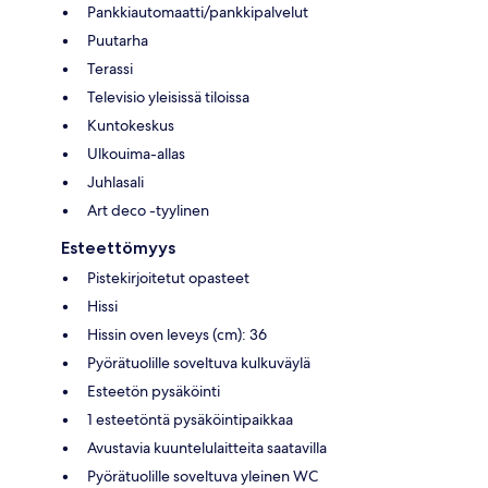
Pankkiautomaatti/pankkipalvelut
Puutarha
Terassi
Televisio yleisissä tiloissa
Kuntokeskus
Ulkouima-allas
Juhlasali
Art deco -tyylinen
Esteettömyys
Pistekirjoitetut opasteet
Hissi
Hissin oven leveys (cm): 36
Pyörätuolille soveltuva kulkuväylä
Esteetön pysäköinti
1 esteetöntä pysäköintipaikkaa
Avustavia kuuntelulaitteita saatavilla
Pyörätuolille soveltuva yleinen WC