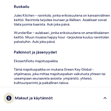
Ruokailu
Jules Kitchen – ravintola, jonka erikoisuutena on kansainvälinen
keittiö. Ravintola tarjoilee lounaan ja illallisen. Asiakkaat voivat
tilata juomia baarista. Auki joka päivä.
WunderBar – aulabaari, jonka erikoisuutena on amerikkalainen
keittiö. Muun muassa happy hour -tarjouksia kuuluu ravintolan
palveluihin. Auki joka päivä
Palkinnot ja jäsenyydet
Ekosertifioitu majoituspaikka
Tämä majoituspaikka on mukana Green Key Global -
ohjelmassa, joka mittaa majoituspaikan vaikutusta yhteen tai
useampaan seuraavista asioista: ympäristö, yhteisö,
kulttuuriperintö ja paikallinen talous.
Maksut ja käytännöt