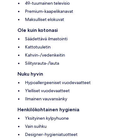
49-tuumainen televisio
Premium-kaapelikanavat
Maksulliset elokuvat
Ole kuin kotonasi
Säädettävä ilmastointi
Kattotuuletin
Kahvin-/vedenkeitin
Silitysrauta-/lauta
Nuku hyvin
Hypoallergeeniset vuodevaatteet
Ylelliset vuodevaatteet
Ilmainen vauvansänky
Henkilökohtainen hygienia
Yksityinen kylpyhuone
Vain suihku
Designer-hygieniatuotteet