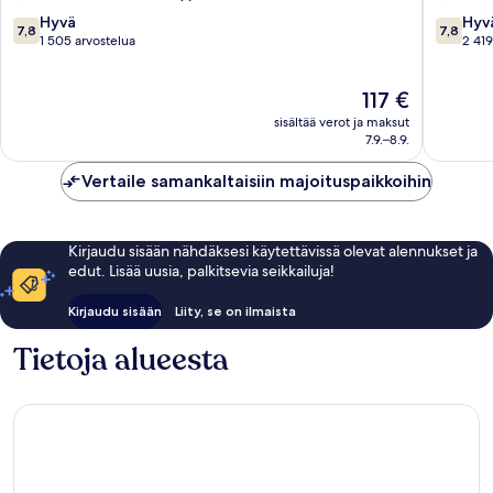
Oceanfront
Beach
7.8
7.8
Hyvä
Hyv
7,8
7,8
by
(ranta)
kautta
kautta
1 505 arvostelua
2 419
IHG
10,
10,
Mid
Hyvä,
Hyvä,
Hinta
117 €
Beach
1 505
2 419
on
(ranta)
arvostelua
arvostel
sisältää verot ja maksut
117 €
7.9.–8.9.
Vertaile samankaltaisiin majoituspaikkoihin
Kirjaudu sisään nähdäksesi käytettävissä olevat alennukset ja
edut. Lisää uusia, palkitsevia seikkailuja!
Kirjaudu sisään
Liity, se on ilmaista
Tietoja alueesta