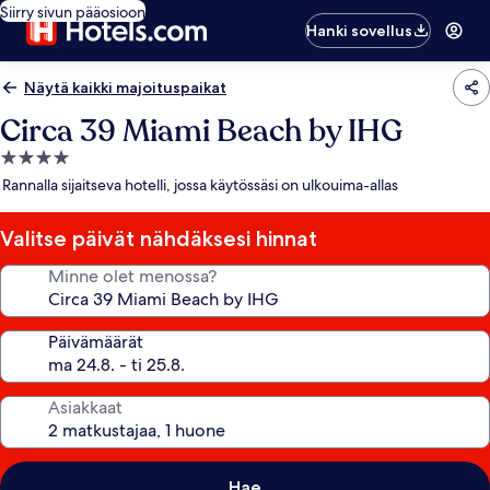
Siirry sivun pääosioon
Hanki sovellus
Näytä kaikki majoituspaikat
Circa 39 Miami Beach by IHG
4.0
tähden
Rannalla sijaitseva hotelli, jossa käytössäsi on ulkouima-allas
majoituspaikka
Valitse päivät nähdäksesi hinnat
Minne olet menossa?
Päivämäärät
Asiakkaat
Hae