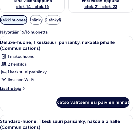
Tänä viikonloppuna
Ensi viikonloppuna
elok. 14 - elok. 16
elok. 21 - elok. 23
Huoneille
Kaikki huoneet
1 sänky
2 sänkyä
saatavilla
olevia
Näytetään 16/16 huonetta
suodattimia
Avaa
Hotellihuone, jossa on sänky, pieni p
6
Deluxe-huone, 1 keskisuuri parisänky, näköala pihalle
kaikki
(Communications)
huonetyypin
1 makuuhuone
Deluxe-
2 henkilöä
huone,
1 keskisuuri parisänky
1
keskisuuri
Ilmainen Wi-Fi
parisänky,
Lisätietoja
Lisätietoja
näköala
huoneesta
Deluxe-
pihalle
Katso valitsemiesi päivien hinnat
huone,
(Communications)
1
kuvat
keskisuuri
Avaa
Hotellihuone, jossa on sänky, pieni p
6
parisänky,
Standard-huone, 1 keskisuuri parisänky, näköala pihalle
kaikki
näköala
(Communications)
pihalle
huonetyypin