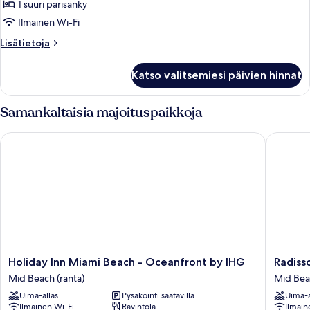
huone
1 suuri parisänky
kuvat
Ilmainen Wi-Fi
Lisätietoja
Lisätietoja
huoneesta
Standard-
Katso valitsemiesi päivien hinnat
huone
Samankaltaisia majoituspaikkoja
Holiday Inn Miami Beach - Oceanfront by IHG
Radisson
Holiday
Radisso
Holiday Inn Miami Beach - Oceanfront by IHG
Radiss
Inn
Resort
Mid Beach (ranta)
Mid Beac
Miami
Miami
Uima-allas
Pysäköinti saatavilla
Uima-a
Beach
Beach
Ilmainen Wi-Fi
Ravintola
Ilmain
-
Mid