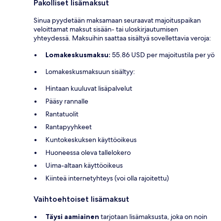
Pakolliset lisämaksut
Sinua pyydetään maksamaan seuraavat majoituspaikan
veloittamat maksut sisään- tai uloskirjautumisen
yhteydessä. Maksuihin saattaa sisältyä sovellettavia veroja:
Lomakeskusmaksu:
55.86 USD per majoitustila per yö
Lomakeskusmaksuun sisältyy:
Hintaan kuuluvat lisäpalvelut
Pääsy rannalle
Rantatuolit
Rantapyyhkeet
Kuntokeskuksen käyttöoikeus
Huoneessa oleva tallelokero
Uima-altaan käyttöoikeus
Kiinteä internetyhteys (voi olla rajoitettu)
Vaihtoehtoiset lisämaksut
Täysi aamiainen
tarjotaan lisämaksusta, joka on noin