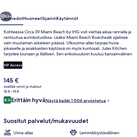
IHG
valokuvagalleria
llinen
Seuraava
53+
Yleistiedot
Huoneet
Sijainti
Käytännöt
Kohteessa Circa 39 Miami Beach by IHG voit viettää aikaa rannalla ja
rentoutua aurinkotuolissa. Lisäksi Miami Beach Boardwalk sijaitsee
vain muutaman askeleen päässä. Ulkouima-allas tarjoaa huvia
jokaiselle ja asiakkaiden käytössä on myös kuntosali. Jules Kitchen
tarjoilee lounaan ja illallisen. Sen erikoisuuksiin kuuluu kansainvälinen
keittiö. Lisäksi käytössäsi on aulabaari. Muihin tämän art deco -
tyylisen hotellin palveluihin kuuluu terassi ja puutarha. Matkailijat
VIP Access
arvostavat suuresti majoituspaikan uima-allasta ja avuliasta
henkilökuntaa.
Nykyinen
145 €
Ranta lähistöllä, aurinkotuoleja
hinta
sisältää verot ja maksut
on
18.8.–19.8.
145 €
Arvostelut
Erittäin hyvä
8,4
Näytä kaikki 1 006 arvostelua
8,4 kautta 10.
Suositut palvelut/mukavuudet
Uima-allas
Lemmikkiystävällinen