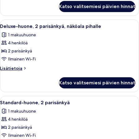
kuvat
Standard-
Katso valitsemiesi päivien hinnat
huone,
1
keskisuuri
Avaa
Hotellihuone, jossa on sänky, pieni p
8
parisänky
Deluxe-huone, 2 parisänkyä, näköala pihalle
kaikki
1 makuuhuone
huonetyypin
4 henkilöä
Deluxe-
huone,
2 parisänkyä
2
Ilmainen Wi-Fi
parisänkyä,
Lisätietoja
Lisätietoja
näköala
huoneesta
pihalle
Deluxe-
Katso valitsemiesi päivien hinnat
huone,
kuvat
2
parisänkyä,
Avaa
Hotellihuone, jossa on kaksi sänkyä, työ
6
näköala
Standard-huone, 2 parisänkyä
kaikki
pihalle
1 makuuhuone
huonetyypin
4 henkilöä
Standard-
huone,
2 parisänkyä
2
Ilmainen Wi-Fi