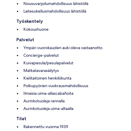
Nousuvarjoilumahdollisuus lähistöllä
Laitesukellusmahdollisuus lähistöllä
Työskentely
Kokoushuone
Palvelut
Ympäri vuorokauden auki oleva vastaanotto
Concierge-palvelut
Kuivapesula/pesulapalvelut
Matkatavarasäilytys
Kielitaitoinen henkilökunta
Polkupyörien vuokrausmahdollisuus
Ilmaisia uima-allascabañoita
Aurinkotuoleja rannalla
Aurinkotuoleja uima-altaalla
Tilat
Rakennettu vuonna 1939