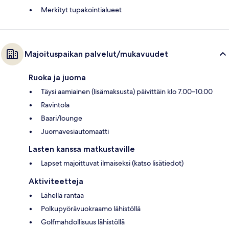
Merkityt tupakointialueet
Majoituspaikan palvelut/mukavuudet
Ruoka ja juoma
Täysi aamiainen (lisämaksusta) päivittäin klo 7.00–10.00
Ravintola
Baari/lounge
Juomavesiautomaatti
Lasten kanssa matkustaville
Lapset majoittuvat ilmaiseksi (katso lisätiedot)
Aktiviteetteja
Lähellä rantaa
Polkupyörävuokraamo lähistöllä
Golfmahdollisuus lähistöllä