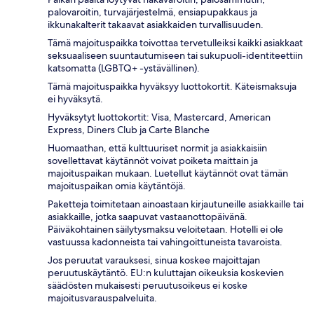
palovaroitin, turvajärjestelmä, ensiapupakkaus ja
ikkunakalterit takaavat asiakkaiden turvallisuuden.
Tämä majoituspaikka toivottaa tervetulleiksi kaikki asiakkaat
seksuaaliseen suuntautumiseen tai sukupuoli-identiteettiin
katsomatta (LGBTQ+ -ystävällinen).
Tämä majoituspaikka hyväksyy luottokortit. Käteismaksuja
ei hyväksytä.
Hyväksytyt luottokortit: Visa, Mastercard, American
Express, Diners Club ja Carte Blanche
Huomaathan, että kulttuuriset normit ja asiakkaisiin
sovellettavat käytännöt voivat poiketa maittain ja
majoituspaikan mukaan. Luetellut käytännöt ovat tämän
majoituspaikan omia käytäntöjä.
Paketteja toimitetaan ainoastaan kirjautuneille asiakkaille tai
asiakkaille, jotka saapuvat vastaanottopäivänä.
Päiväkohtainen säilytysmaksu veloitetaan. Hotelli ei ole
vastuussa kadonneista tai vahingoittuneista tavaroista.
Jos peruutat varauksesi, sinua koskee majoittajan
peruutuskäytäntö. EU:n kuluttajan oikeuksia koskevien
säädösten mukaisesti peruutusoikeus ei koske
majoitusvarauspalveluita.