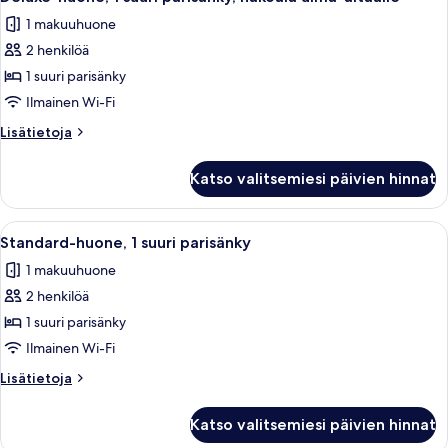
kaikki
valtamerinäköala
1 makuuhuone
huonetyypin
2 henkilöä
Deluxe-
huone,
1 suuri parisänky
1
Ilmainen Wi-Fi
suuri
Lisätietoja
Lisätietoja
parisänky,
huoneesta
näköala
Deluxe-
Katso valitsemiesi päivien hinnat
huone,
uima-
1
altaalle
suuri
Avaa
Hotellihuone, jossa on sänky, kattotuul
kuvat
7
parisänky,
Standard-huone, 1 suuri parisänky
kaikki
näköala
1 makuuhuone
uima-
huonetyypin
altaalle
2 henkilöä
Standard-
huone,
1 suuri parisänky
1
Ilmainen Wi-Fi
suuri
Lisätietoja
Lisätietoja
parisänky
huoneesta
kuvat
Standard-
Katso valitsemiesi päivien hinnat
huone,