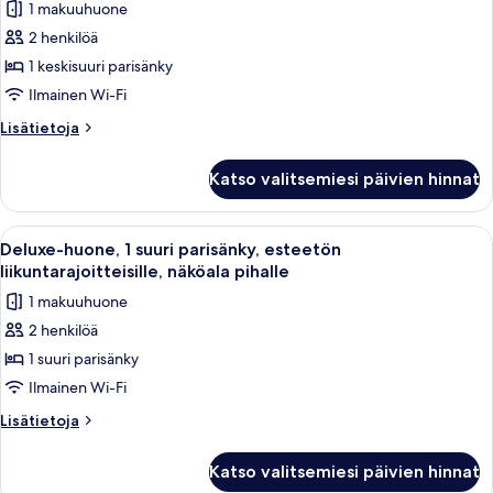
1 makuuhuone
(Communications)
Standard-
2 henkilöä
huone,
1 keskisuuri parisänky
1
keskisuuri
Ilmainen Wi-Fi
parisänky,
Lisätietoja
Lisätietoja
näköala
huoneesta
Standard-
pihalle
Katso valitsemiesi päivien hinnat
huone,
(Communications)
1
kuvat
keskisuuri
Avaa
Hotellihuone, jossa on sänky, pieni p
6
parisänky,
Deluxe-huone, 1 suuri parisänky, esteetön
kaikki
näköala
liikuntarajoitteisille, näköala pihalle
pihalle
huonetyypin
1 makuuhuone
(Communications)
Deluxe-
2 henkilöä
huone,
1 suuri parisänky
1
suuri
Ilmainen Wi-Fi
parisänky,
Lisätietoja
Lisätietoja
esteetön
huoneesta
Deluxe-
liikuntarajoitteisille,
Katso valitsemiesi päivien hinnat
huone,
näköala