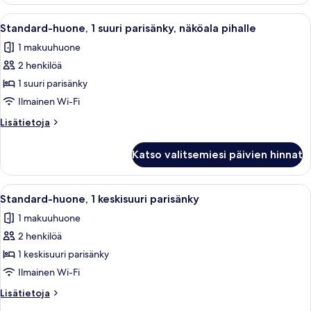
1
suuri
Avaa
Hotellihuone, jossa on sänky, pieni p
7
parisänky
Standard-huone, 1 suuri parisänky, näköala pihalle
kaikki
1 makuuhuone
huonetyypin
2 henkilöä
Standard-
huone,
1 suuri parisänky
1
Ilmainen Wi-Fi
suuri
Lisätietoja
Lisätietoja
parisänky,
huoneesta
näköala
Standard-
Katso valitsemiesi päivien hinnat
huone,
pihalle
1
kuvat
suuri
Avaa
Hotellihuone, jossa on sänky, kattotuul
7
parisänky,
Standard-huone, 1 keskisuuri parisänky
kaikki
näköala
1 makuuhuone
pihalle
huonetyypin
2 henkilöä
Standard-
huone,
1 keskisuuri parisänky
1
Ilmainen Wi-Fi
keskisuuri
Lisätietoja
Lisätietoja
parisänky
huoneesta