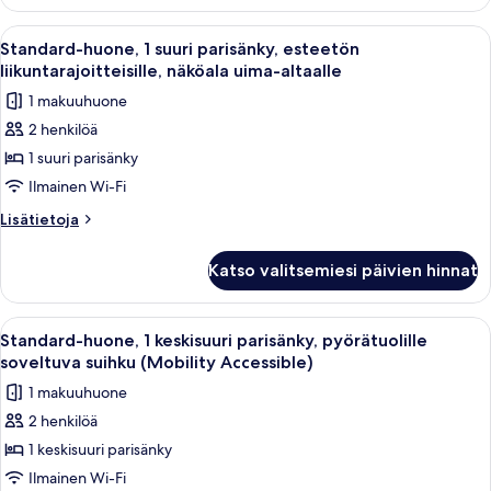
1
pihalle
suuri
Avaa
Hotellihuone, jossa on sänky, yöpöydät,
7
kuvat
parisänky,
Standard-huone, 1 suuri parisänky, esteetön
kaikki
esteetön
liikuntarajoitteisille, näköala uima-altaalle
liikuntarajoitteisille,
huonetyypin
1 makuuhuone
näköala
Standard-
pihalle
2 henkilöä
huone,
1 suuri parisänky
1
suuri
Ilmainen Wi-Fi
parisänky,
Lisätietoja
Lisätietoja
esteetön
huoneesta
Standard-
liikuntarajoitteisille,
Katso valitsemiesi päivien hinnat
huone,
näköala
1
uima-
suuri
Avaa
Hotellihuone, jossa on sänky, kattotuul
6
altaalle
parisänky,
Standard-huone, 1 keskisuuri parisänky, pyörätuolille
kaikki
esteetön
kuvat
soveltuva suihku (Mobility Accessible)
liikuntarajoitteisille,
huonetyypin
1 makuuhuone
näköala
Standard-
uima-
2 henkilöä
huone,
altaalle
1 keskisuuri parisänky
1
keskisuuri
Ilmainen Wi-Fi