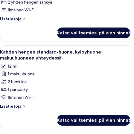
huone
2 yhden hengen sänkyä
(kaksi
Ilmainen Wi-Fi
sänkyä),
Lisätietoja
Lisätietoja
kylpyhuone
huoneesta
makuuhuoneen
Kahden
Katso valitsemiesi päivien hinnat
hengen
yhteydessä
standard-
kuvat
huone
Avaa
Hotellihuone, jossa on puinen sängynpä
21
(kaksi
Kahden hengen standard-huone, kylpyhuone
kaikki
sänkyä),
makuuhuoneen yhteydessä
kylpyhuone
huonetyypin
12 m²
makuuhuoneen
Kahden
yhteydessä
1 makuuhuone
hengen
2 henkilöä
standard-
huone,
1 parisänky
kylpyhuone
Ilmainen Wi-Fi
makuuhuoneen
Lisätietoja
Lisätietoja
yhteydessä
huoneesta
kuvat
Kahden
Katso valitsemiesi päivien hinnat
hengen
standard-
huone,