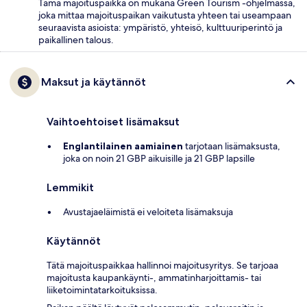
Tämä majoituspaikka on mukana Green Tourism -ohjelmassa,
joka mittaa majoituspaikan vaikutusta yhteen tai useampaan
seuraavista asioista: ympäristö, yhteisö, kulttuuriperintö ja
paikallinen talous.
Maksut ja käytännöt
Vaihtoehtoiset lisämaksut
Englantilainen aamiainen
tarjotaan lisämaksusta,
joka on noin 21 GBP aikuisille ja 21 GBP lapsille
Lemmikit
Avustajaeläimistä ei veloiteta lisämaksuja
Käytännöt
Tätä majoituspaikkaa hallinnoi majoitusyritys. Se tarjoaa
majoitusta kaupankäynti-, ammatinharjoittamis- tai
liiketoimintatarkoituksissa.