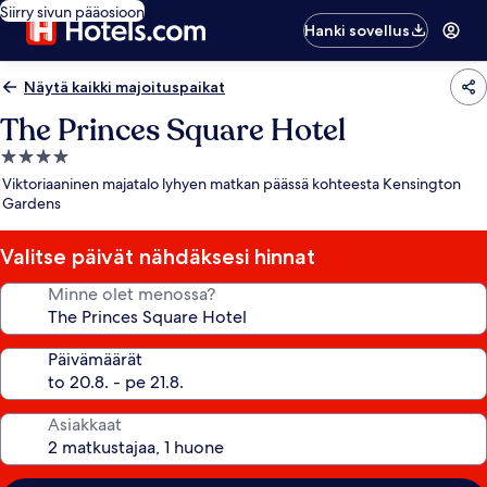
Siirry sivun pääosioon
Hanki sovellus
Näytä kaikki majoituspaikat
The Princes Square Hotel
4.0
tähden
Viktoriaaninen majatalo lyhyen matkan päässä kohteesta Kensington
majoituspaikka
Gardens
Valitse päivät nähdäksesi hinnat
Minne olet menossa?
Päivämäärät
Asiakkaat