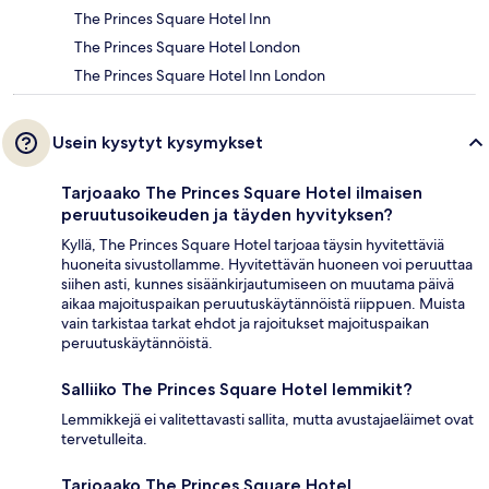
The Princes Square Hotel Inn
The Princes Square Hotel London
The Princes Square Hotel Inn London
Usein kysytyt kysymykset
Tarjoaako The Princes Square Hotel ilmaisen
peruutusoikeuden ja täyden hyvityksen?
Kyllä, The Princes Square Hotel tarjoaa täysin hyvitettäviä
huoneita sivustollamme. Hyvitettävän huoneen voi peruuttaa
siihen asti, kunnes sisäänkirjautumiseen on muutama päivä
aikaa majoituspaikan peruutuskäytännöistä riippuen. Muista
vain tarkistaa tarkat ehdot ja rajoitukset majoituspaikan
peruutuskäytännöistä.
Salliiko The Princes Square Hotel lemmikit?
Lemmikkejä ei valitettavasti sallita, mutta avustajaeläimet ovat
tervetulleita.
Tarjoaako The Princes Square Hotel