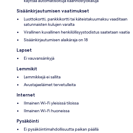
käyttää automatisoituja käännöstyökaluja
Sisäänkirjautumisen vaatimukset
Luottokortti, pankkikortti tai käteistakuumaksu vaaditaan
satunnaisten kulujen varalta
Virallinen kuvallinen henkilöllisyystodistus saatetaan vaatia
Sisäänkirjautumisen alaikäraja on 18
Lapset
Ei vauvansänkyjä
Lemmikit
Lemmikkejä ei sallita
Avustajaeläimet tervetulleita
Internet
Ilmainen Wi-Fi yleisissä tiloissa
Ilmainen Wi-Fi huoneissa
Pysäköinti
Ei pysäköintimahdollisuutta paikan päällä