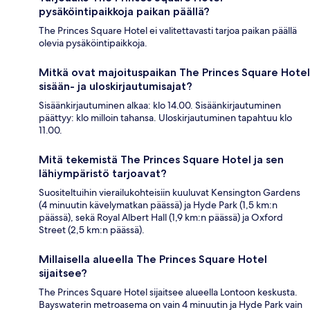
pysäköintipaikkoja paikan päällä?
The Princes Square Hotel ei valitettavasti tarjoa paikan päällä
olevia pysäköintipaikkoja.
Mitkä ovat majoituspaikan The Princes Square Hotel
sisään- ja uloskirjautumisajat?
Sisäänkirjautuminen alkaa: klo 14.00. Sisäänkirjautuminen
päättyy: klo milloin tahansa. Uloskirjautuminen tapahtuu klo
11.00.
Mitä tekemistä The Princes Square Hotel ja sen
lähiympäristö tarjoavat?
Suositeltuihin vierailukohteisiin kuuluvat Kensington Gardens
(4 minuutin kävelymatkan päässä) ja Hyde Park (1,5 km:n
päässä), sekä Royal Albert Hall (1,9 km:n päässä) ja Oxford
Street (2,5 km:n päässä).
Millaisella alueella The Princes Square Hotel
sijaitsee?
The Princes Square Hotel sijaitsee alueella Lontoon keskusta.
Bayswaterin metroasema on vain 4 minuutin ja Hyde Park vain