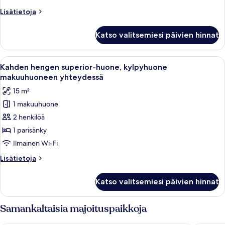
yhteydessä
Lisätietoja
Lisätietoja
kuvat
huoneesta
Standard-
Katso valitsemiesi päivien hinnat
sviitti,
kylpyhuone
makuuhuoneen
Avaa
Hotellihuone, jossa on suuri sänky, ka
12
yhteydessä
Kahden hengen superior-huone, kylpyhuone
kaikki
makuuhuoneen yhteydessä
huonetyypin
15 m²
Kahden
1 makuuhuone
hengen
2 henkilöä
superior-
huone,
1 parisänky
kylpyhuone
Ilmainen Wi-Fi
makuuhuoneen
Lisätietoja
Lisätietoja
yhteydessä
huoneesta
kuvat
Kahden
Katso valitsemiesi päivien hinnat
hengen
superior-
huone,
Samankaltaisia majoituspaikkoja
kylpyhuone
makuuhuoneen