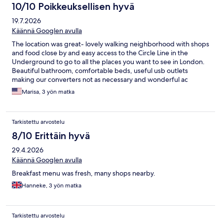
10/10 Poikkeuksellisen hyvä
19.7.2026
Käännä Googlen avulla
The location was great- lovely walking neighborhood with shops
and food close by and easy access to the Circle Line in the
Underground to go to all the places you want to see in London.
Beautiful bathroom, comfortable beds, useful usb outlets
making our converters not as necessary and wonderful ac
during the heat wave. We definitely want to come back for
Marisa, 3 yön matka
another stay!
Tarkistettu arvostelu
8/10 Erittäin hyvä
29.4.2026
Käännä Googlen avulla
Breakfast menu was fresh, many shops nearby.
Hanneke, 3 yön matka
Tarkistettu arvostelu