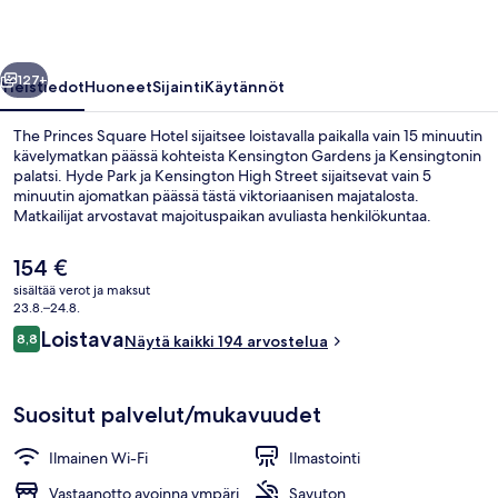
llinen
Seuraava
127+
Yleistiedot
Huoneet
Sijainti
Käytännöt
The Princes Square Hotel sijaitsee loistavalla paikalla vain 15 minuutin
kävelymatkan päässä kohteista Kensington Gardens ja Kensingtonin
palatsi. Hyde Park ja Kensington High Street sijaitsevat vain 5
minuutin ajomatkan päässä tästä viktoriaanisen majatalosta.
Matkailijat arvostavat majoituspaikan avuliasta henkilökuntaa.
Majoituspaikka sijaitsee lyhyen kävelymatkan päässä julkisen
liikenteen yhteyksistä: Bayswaterin metroasema sijaitsee 4 minuutin
Nykyinen
154 €
ja Queenswayn metroasema 7 minuutin kävelymatkan päässä.
hinta
sisältää verot ja maksut
on
23.8.–24.8.
Aula
154 €
Arvostelut
Loistava
8,8
Näytä kaikki 194 arvostelua
8,8 kautta 10.
Suositut palvelut/mukavuudet
Ilmainen Wi-Fi
Ilmastointi
Vastaanotto avoinna ympäri
Savuton