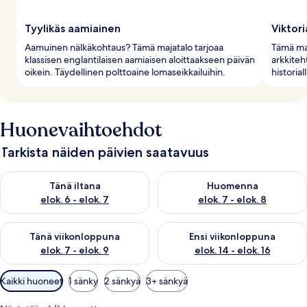
Tyylikäs aamiainen
Viktor
Aamuinen nälkäkohtaus? Tämä majatalo tarjoaa
Tämä maj
klassisen englantilaisen aamiaisen aloittaakseen päivän
arkkiteh
oikein. Täydellinen polttoaine lomaseikkailuihin.
historia
Huonevaihtoehdot
Tarkista näiden päivien saatavuus
Tarkista tämän illan saatavuus elok. 6 - elok. 7
Tarkista huomisen saatavuus el
Tänä iltana
Huomenna
elok. 6 - elok. 7
elok. 7 - elok. 8
Tarkista tämän viikonlopun saatavuus elok. 7 - elok. 9
Tarkista ensi viikonlopun saatav
Tänä viikonloppuna
Ensi viikonloppuna
elok. 7 - elok. 9
elok. 14 - elok. 16
Huoneille
Kaikki huoneet
1 sänky
2 sänkyä
3+ sänkyä
saatavilla
olevia