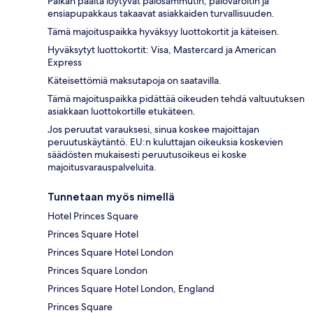
Paikan päältä löytyvät palosammutin, palovaroitin ja
ensiapupakkaus takaavat asiakkaiden turvallisuuden.
Tämä majoituspaikka hyväksyy luottokortit ja käteisen.
Hyväksytyt luottokortit: Visa, Mastercard ja American
Express
Käteisettömiä maksutapoja on saatavilla.
Tämä majoituspaikka pidättää oikeuden tehdä valtuutuksen
asiakkaan luottokortille etukäteen.
Jos peruutat varauksesi, sinua koskee majoittajan
peruutuskäytäntö. EU:n kuluttajan oikeuksia koskevien
säädösten mukaisesti peruutusoikeus ei koske
majoitusvarauspalveluita.
Tunnetaan myös nimellä
Hotel Princes Square
Princes Square Hotel
Princes Square Hotel London
Princes Square London
Princes Square Hotel London, England
Princes Square