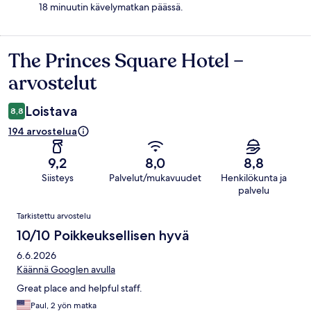
18 minuutin kävelymatkan päässä.
The Princes Square Hotel –
Arvostelut
arvostelut
Loistava
8,8
194 arvostelua
9,2
8,0
8,8
Siisteys
Palvelut/mukavuudet
Henkilökunta ja
palvelu
Arvostelut
Tarkistettu arvostelu
10/10 Poikkeuksellisen hyvä
6.6.2026
Käännä Googlen avulla
Great place and helpful staff.
Paul, 2 yön matka