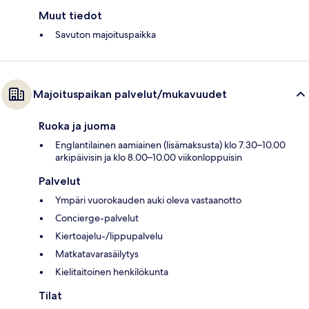
Muut tiedot
Savuton majoituspaikka
Majoituspaikan palvelut/mukavuudet
Ruoka ja juoma
Englantilainen aamiainen (lisämaksusta) klo 7.30–10.00
arkipäivisin ja klo 8.00–10.00 viikonloppuisin
Palvelut
Ympäri vuorokauden auki oleva vastaanotto
Concierge-palvelut
Kiertoajelu-/lippupalvelu
Matkatavarasäilytys
Kielitaitoinen henkilökunta
Tilat