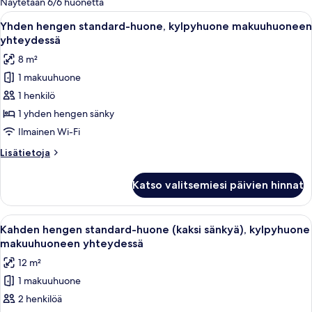
Näytetään 6/6 huonetta
suodattimia
Avaa
Hotellihuone, jossa on sänky, yöpöytä, 
13
Yhden hengen standard-huone, kylpyhuone makuuhuoneen
kaikki
yhteydessä
huonetyypin
8 m²
Yhden
1 makuuhuone
hengen
1 henkilö
standard-
huone,
1 yhden hengen sänky
kylpyhuone
Ilmainen Wi-Fi
makuuhuoneen
Lisätietoja
Lisätietoja
yhteydessä
huoneesta
kuvat
Yhden
Katso valitsemiesi päivien hinnat
hengen
standard-
huone,
Avaa
Hotellihuone, jossa on kaksi sänkyä, p
10
kylpyhuone
Kahden hengen standard-huone (kaksi sänkyä), kylpyhuone
kaikki
makuuhuoneen
makuuhuoneen yhteydessä
yhteydessä
huonetyypin
12 m²
Kahden
1 makuuhuone
hengen
2 henkilöä
standard-