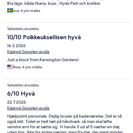
Bra läge, både tbana, buss , Hyde Park och butiker.
eva, 4 yön matka
Tarkistettu arvostelu
10/10 Poikkeuksellisen hyvä
16.3.2026
Käännä Googlen avulla
Just a block from Kensington Gardens!
Rosa, 4 yön matka
Tarkistettu arvostelu
6/10 Hyvä
22.7.2026
Käännä Googlen avulla
Hjælpsomt personale. Dejlig bruser på badeværelse. Det er så
også dét. Toilet er helt tæt på håndvask, så man skal løfte
venstre arm for at sætte sig. Vi havde 3 ud af 5 nætter en støj
uden lige. Ikke fra andre gæster, men fra støj, der mest minder