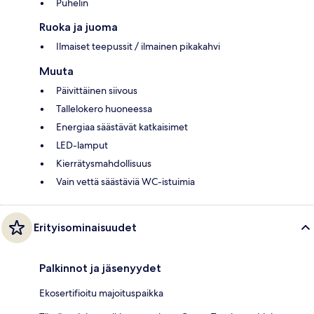
Puhelin
Ruoka ja juoma
Ilmaiset teepussit / ilmainen pikakahvi
Muuta
Päivittäinen siivous
Tallelokero huoneessa
Energiaa säästävät katkaisimet
LED-lamput
Kierrätysmahdollisuus
Vain vettä säästäviä WC-istuimia
Erityisominaisuudet
Palkinnot ja jäsenyydet
Ekosertifioitu majoituspaikka