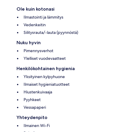
Ole kuin kotonasi
Ilmastointi ja lämmitys
Vedenkeitin
Silitysrauta/-lauta (pyynnöstä)
Nuku hyvin
Pimennysverhot
Ylelliset vuodevaatteet
Henkilökohtainen hygienia
Yksityinen kylpyhuone
Ilmaiset hygieniatuotteet
Hiustenkuivaaja
Pyyhkeet
Vessapaperi
Yhteydenpito
Ilmainen Wi-Fi