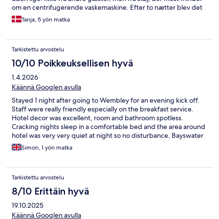
om en centrifugerende vaskemaskine. Efter to nætter blev det
løst. Men sidste nat var støjen retur. Virkelig ødelæggende for
Tanja, 5 yön matka
nattesøvnen. Så på trods af venligt personale og god
beliggenhed, er det ikke et hotel, vi vil vælge igen. Desværre.
Tarkistettu arvostelu
10/10 Poikkeuksellisen hyvä
1.4.2026
Käännä Googlen avulla
Stayed 1 night after going to Wembley for an evening kick off.
Staff were really friendly especially on the breakfast service.
Hotel decor was excellent, room and bathroom spotless.
Cracking nights sleep in a comfortable bed and the area around
hotel was very very quiet at night so no disturbance. Bayswater
Underground Station literally just round corner with 3 decent
Simon, 1 yön matka
pubs in between. Wouldn’t hesitate to go back for another stay.
Tarkistettu arvostelu
8/10 Erittäin hyvä
19.10.2025
Käännä Googlen avulla