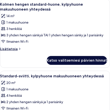
Avaa
Hotellihuone, jossa on sänky, työpöytä
19
kylpyhuone
Kolmen hengen standard-huone, kylpyhuone
kaikki
makuuhuoneen
makuuhuoneen yhteydessä
yhteydessä
huonetyypin
14 m²
Kolmen
1 makuuhuone
hengen
3 henkilöä
standard-
huone,
3 yhden hengen sänkyä TAI 1 yhden hengen sänky ja 1 parisänky
kylpyhuone
Ilmainen Wi-Fi
makuuhuoneen
Lisätietoja
Lisätietoja
yhteydessä
huoneesta
kuvat
Kolmen
Katso valitsemiesi päivien hinnat
hengen
standard-
huone,
Avaa
Moderni hotellihuone, jossa on harmaa 
12
kylpyhuone
Standard-sviitti, kylpyhuone makuuhuoneen yhteydessä
kaikki
makuuhuoneen
20 m²
yhteydessä
huonetyypin
1 makuuhuone
Standard-
sviitti,
4 henkilöä
kylpyhuone
2 yhden hengen sänkyä ja 1 parisänky
makuuhuoneen
Ilmainen Wi-Fi