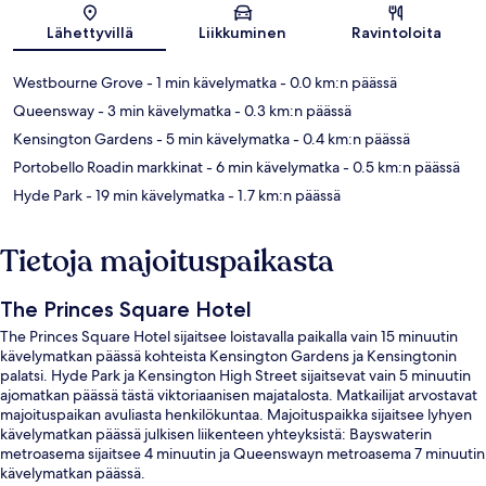
Lähettyvillä
Liikkuminen
Ravintoloita
Westbourne Grove
- 1 min kävelymatka
- 0.0 km:n päässä
Queensway
- 3 min kävelymatka
- 0.3 km:n päässä
Kensington Gardens
- 5 min kävelymatka
- 0.4 km:n päässä
Portobello Roadin markkinat
- 6 min kävelymatka
- 0.5 km:n päässä
Hyde Park
- 19 min kävelymatka
- 1.7 km:n päässä
Tietoja majoituspaikasta
The Princes Square Hotel
The Princes Square Hotel sijaitsee loistavalla paikalla vain 15 minuutin
kävelymatkan päässä kohteista Kensington Gardens ja Kensingtonin
palatsi. Hyde Park ja Kensington High Street sijaitsevat vain 5 minuutin
ajomatkan päässä tästä viktoriaanisen majatalosta. Matkailijat arvostavat
majoituspaikan avuliasta henkilökuntaa. Majoituspaikka sijaitsee lyhyen
kävelymatkan päässä julkisen liikenteen yhteyksistä: Bayswaterin
metroasema sijaitsee 4 minuutin ja Queenswayn metroasema 7 minuutin
kävelymatkan päässä.