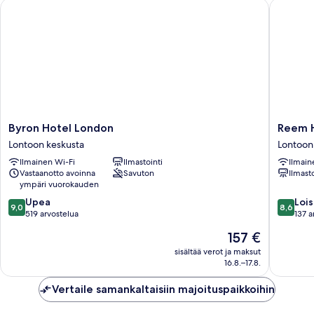
Byron Hotel London
Reem Ho
yhteydessä
Byron
Reem
Byron Hotel London
Reem 
Hotel
Hotel
Lontoon keskusta
Lontoon
London
Lontoon
Ilmainen Wi-Fi
Ilmastointi
Ilmain
Lontoon
keskust
Vastaanotto avoinna
Savuton
Ilmasto
keskusta
ympäri vuorokauden
9.0
8.6
Upea
Lois
9,0
8,6
kautta
kautta
519 arvostelua
137 a
10,
10,
Hinta
157 €
Upea,
Loistava,
on
519
137
sisältää verot ja maksut
157 €
16.8.–17.8.
arvostelua
arvostel
Vertaile samankaltaisiin majoituspaikkoihin