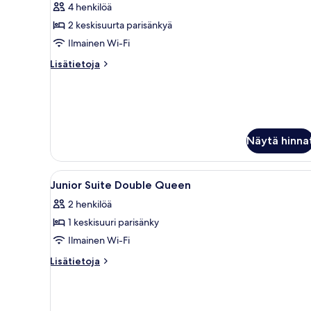
huone,
4 henkilöä
2
2 keskisuurta parisänkyä
keskisuurta
Ilmainen Wi-Fi
parisänkyä,
Lisätietoja
Lisätietoja
esteetön
huoneesta
kuvat
Standard-
huone,
2
keskisuurta
parisänkyä,
Näytä hinna
esteetön
Avaa
Hotellihuone, jossa on kaksi sä
8
Junior Suite Double Queen
kaikki
2 henkilöä
huonetyypin
1 keskisuuri parisänky
Junior
Suite
Ilmainen Wi-Fi
Double
Lisätietoja
Lisätietoja
Queen
huoneesta
Junior
kuvat
Suite
Double