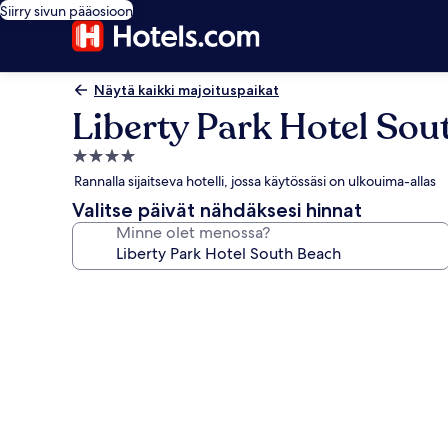
Siirry sivun pääosioon
Näytä kaikki majoituspaikat
Liberty Park Hotel Sou
4.0
tähden
Rannalla sijaitseva hotelli, jossa käytössäsi on ulkouima-allas
majoituspaikka
Valitse päivät nähdäksesi hinnat
Minne olet menossa?
Majoituspaikan
Liberty
Park
Hotel
South
Beach