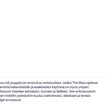
Ranta lähist
a voit joogata tai rentoutua rantatuolissa. Lisäksi The Bass sijaitsee
mistä kaikenikäisille ja asiakkaiden käytössä on myös ympäri
som tarjoilee aamiaisen, lounaan ja illallisen. Sen erikoisuuksiin
Ulkouima-all
n hotellin palveluihin kuuluu kattoterassi, allasbaari ja terassi.
ijat arvostavat.