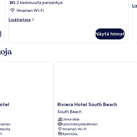
2 keskisuurta parisänkyä
kuvat
Li
Li
Ilmainen Wi-Fi
hu
St
Lisätietoja
Lisätietoja
hu
huoneesta
1
Perushuone,
su
t
Näytä hinnat
2
pa
keskisuurta
parisänkyä,
oja
näköala
puistoon
el
Riviera Hotel South Beach
Riviera
otel
Riviera Hotel South Beach
Hotel
South Beach
South
Uima-allas
Beach
iainen
Lemmikkiystävällinen
South
tavilla
Ilmainen Wi-Fi
Beach
Fi
Ravintola