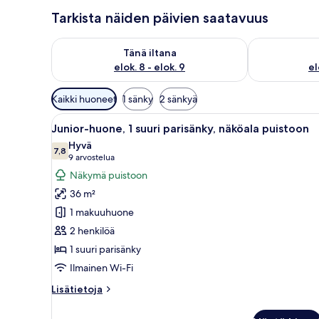
Tarkista näiden päivien saatavuus
Tarkista tämän illan saatavuus elok. 8 - elok. 9
Tarkista huomi
Tänä iltana
elok. 8 - elok. 9
el
Huoneille
Kaikki huoneet
1 sänky
2 sänkyä
saatavilla
Avaa
Hotellihuone, jossa on suuri sä
olevia
5
Junior-huone, 1 suuri parisänky, näköala puistoon
kaikki
suodattimia
Hyvä
huonetyypin
7,8
7,8 kautta 10
(9
9 arvostelua
Junior-
arvostelua)
Näkymä puistoon
huone,
36 m²
1
1 makuuhuone
suuri
2 henkilöä
parisänky,
1 suuri parisänky
näköala
puistoon
Ilmainen Wi-Fi
kuvat
Lisätietoja
Lisätietoja
huoneesta
Junior-