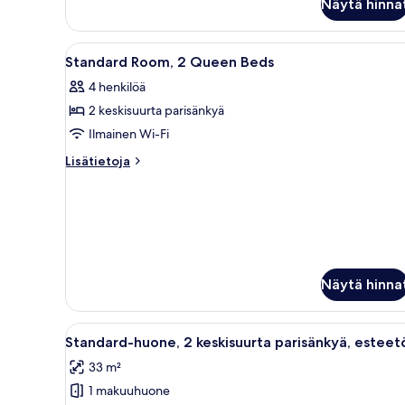
Näytä hinna
huone,
1
suuri
Avaa
Hotellihuone, jossa on kaksi sä
4
parisänky,
Standard Room, 2 Queen Beds
kaikki
näköala
4 henkilöä
puistoon
huonetyypin
2 keskisuurta parisänkyä
Standard
Room,
Ilmainen Wi-Fi
2
Lisätietoja
Lisätietoja
Queen
huoneesta
Standard
Beds
Room,
kuvat
2
Queen
Beds
Näytä hinna
Avaa
Hotellihuone, jossa on kaksi sä
5
Standard-huone, 2 keskisuurta parisänkyä, esteet
kaikki
33 m²
huonetyypin
1 makuuhuone
Standard-