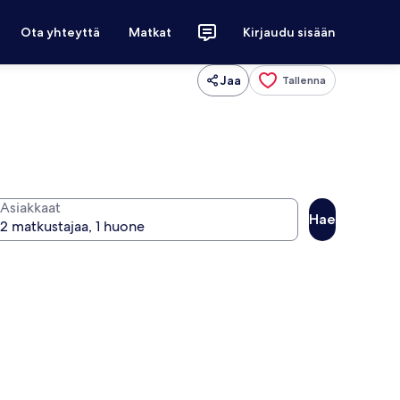
Ota yhteyttä
Matkat
Kirjaudu sisään
Jaa
Tallenna
Asiakkaat
Hae