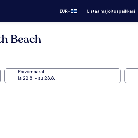
•
EUR
Listaa majoituspaikkasi
th Beach
Päivämäärät