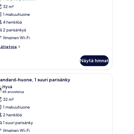
uone,
32 m²
1 makuuhuone
arisänkyä,
4 henkilöä
äköala
2 parisänkyä
uistoon
uvat
Ilmainen Wi-Fi
sätietoja
sätietoja
oneesta
luxe-
Näytä hinnat
one,
risänkyä,
uinen työpöytä ja suuri ikkuna, jossa on verhot.
vaa
Hotellihuone, jossa on suuri sänky, puinen yöp
5
köala
andard-huone, 1 suuri parisänky
ikki
istoon
Hyvä
uonetyypin
8
7,8 kautta 10
(45
45 arvostelua
tandard-
arvostelua)
32 m²
uone,
1 makuuhuone
2 henkilöä
uuri
1 suuri parisänky
arisänky
Ilmainen Wi-Fi
uvat