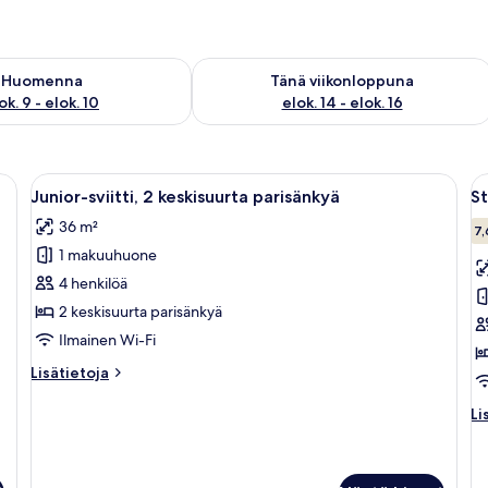
sen saatavuus elok. 9 - elok. 10
Tarkista tämän viikonlopun saatavuus el
Huomenna
Tänä viikonloppuna
ok. 9 - elok. 10
elok. 14 - elok. 16
nky, puinen yöpöytä, sängyn vieressä oleva pöytä, työpöytä, tuoli, sohva, suur
Avaa
Hotellihuone, jossa on kaksi sänkyä, te
A
6
Junior-sviitti, 2 keskisuurta parisänkyä
St
kaikki
ka
36 m²
huonetyypin
h
7,
1 makuuhuone
Junior-
S
sviitti,
h
4 henkilöä
2
2
2 keskisuurta parisänkyä
keskisuurta
k
Ilmainen Wi-Fi
parisänkyä
p
Lisätietoja
Lisätietoja
kuvat
k
huoneesta
Junior-
Li
Li
sviitti,
hu
2
St
keskisuurta
hu