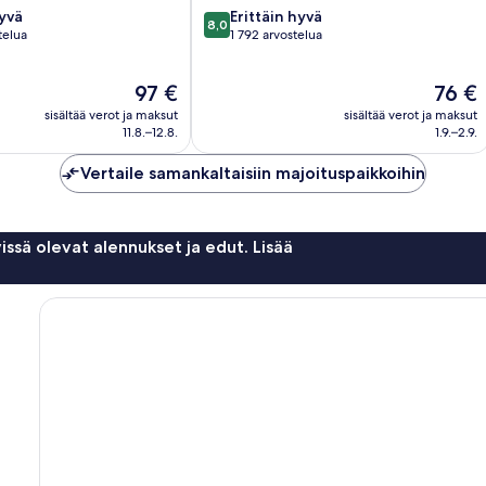
8.0
hyvä
Erittäin hyvä
8,0
kautta
telua
1 792 arvostelua
10,
Erittäin
Hinta
Hinta
97 €
76 €
hyvä,
on
on
1 792
sisältää verot ja maksut
sisältää verot ja maksut
97 €
76 €
arvostelua
11.8.–12.8.
1.9.–2.9.
Vertaile samankaltaisiin majoituspaikkoihin
issä olevat alennukset ja edut. Lisää