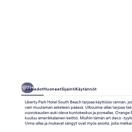
valokuvagalleria
71+
Yleistiedot
Huoneet
Sijainti
Käytännöt
Liberty Park Hotel South Beach tarjoaa käyttöösi rannan, joss
vain muutaman askeleen päässä. Ulkouima-allas tarjoaa teke
vuorokauden auki oleva kuntokeskus ja poreallas. Orange Blos
kuuluu amerikkalainen keittiö. Muihin tämän art deco -tyylise
Uima-allas ja mukavat sängyt ovat myös asioita, joita matkail