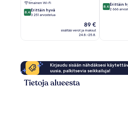
Ilmainen Wi-Fi
8.4
Erittäin 
8,4
kautta
2 666 arvos
8.4
Erittäin hyvä
8,4
10,
kautta
3 251 arvostelua
Erittäin
10,
Hinta
89 €
hyvä,
Erittäin
on
2 666
hyvä,
sisältää verot ja maksut
89 €
arvostelua
24.8.–25.8.
3 251
arvostelua
Kirjaudu sisään nähdäksesi käytettäv
uusia, palkitsevia seikkailuja!
Tietoja alueesta