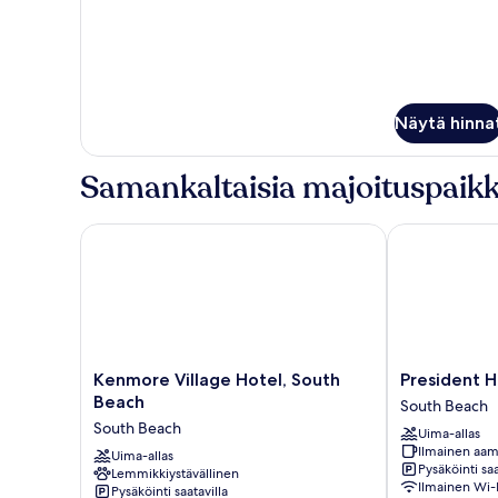
Queen
Näytä hinna
Samankaltaisia majoituspaikk
Kenmore Village Hotel, South Beach
President Hot
Kenmore
President
Kenmore Village Hotel, South
President H
Village
Hotel
Beach
South Beach
Hotel,
South
South Beach
Uima-allas
South
Beach
Ilmainen aam
Beach
Uima-allas
Pysäköinti saa
Lemmikkiystävällinen
South
Ilmainen Wi-
Pysäköinti saatavilla
Beach