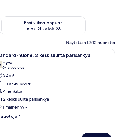
ok. 14 - elok. 16
Tarkista ensi viikonlopun saatavuus elok. 21 - elok. 23
Ensi viikonloppuna
elok. 21 - elok. 23
Näytetään 12/12 huonetta
i ikkuna ja peili.
levisio, työpöytä tuolilla, peili ja yöpöytälamppu.
vaa
Hotellihuone, jossa on kaksi sänkyä, puiset p
5
andard-huone, 2 keskisuurta parisänkyä
ikki
Hyvä
uonetyypin
6
7,6 kautta 10
(94
94 arvostelua
tandard-
arvostelua)
32 m²
uone,
1 makuuhuone
4 henkilöä
eskisuurta
2 keskisuurta parisänkyä
arisänkyä
Ilmainen Wi-Fi
uvat
sätietoja
sätietoja
oneesta
andard-
one,