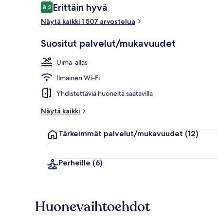
Arvostelut
Erittäin hyvä
8,2
8,2 kautta 10.
Näytä kaikki 1 507 arvostelua
Ulkopuoli
Suositut palvelut/mukavuudet
Uima-allas
Ilmainen Wi-Fi
Yhdistettäviä huoneita saatavilla
Näytä kaikki
Tärkeimmät palvelut/mukavuudet
(12)
Perheille
(6)
Huonevaihtoehdot