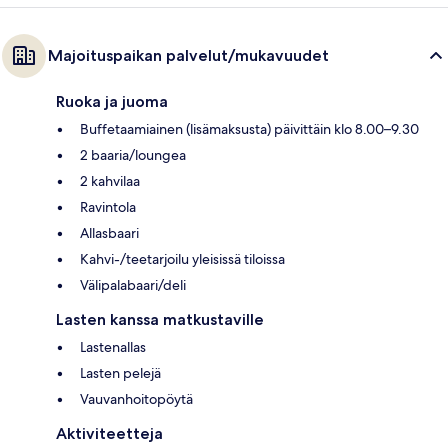
Majoituspaikan palvelut/mukavuudet
Ruoka ja juoma
Buffetaamiainen (lisämaksusta) päivittäin klo 8.00–9.30
2 baaria/loungea
2 kahvilaa
Ravintola
Allasbaari
Kahvi-/teetarjoilu yleisissä tiloissa
Välipalabaari/deli
Lasten kanssa matkustaville
Lastenallas
Lasten pelejä
Vauvanhoitopöytä
Aktiviteetteja