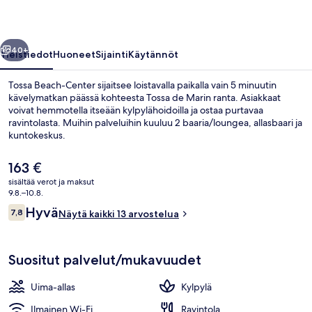
llinen
Seuraava
40+
Yleistiedot
Huoneet
Sijainti
Käytännöt
Tossa Beach-Center sijaitsee loistavalla paikalla vain 5 minuutin
kävelymatkan päässä kohteesta Tossa de Marin ranta. Asiakkaat
voivat hemmotella itseään kylpylähoidoilla ja ostaa purtavaa
ravintolasta. Muihin palveluihin kuuluu 2 baaria/loungea, allasbaari ja
kuntokeskus.
Nykyinen
163 €
hinta
sisältää verot ja maksut
on
9.8.–10.8.
Kauden mukainen ulkouima-allas avoi
163 €
Arvostelut
Hyvä
7,8
Näytä kaikki 13 arvostelua
7,8 kautta 10.
Suositut palvelut/mukavuudet
Uima-allas
Kylpylä
Ilmainen Wi-Fi
Ravintola