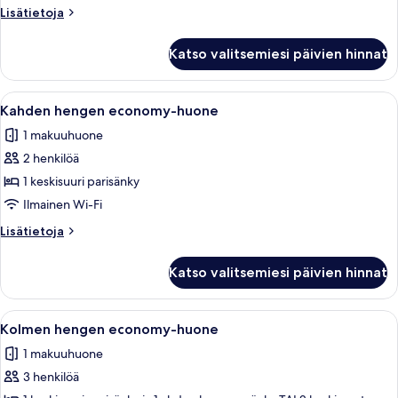
huone
Lisätietoja
Lisätietoja
kuvat
huoneesta
Yhden
Katso valitsemiesi päivien hinnat
hengen
standard-
huone
Avaa
Työpöytä, kannettavalle tietokoneelle
3
Kahden hengen economy-huone
kaikki
1 makuuhuone
huonetyypin
2 henkilöä
Kahden
hengen
1 keskisuuri parisänky
economy-
Ilmainen Wi-Fi
huone
Lisätietoja
Lisätietoja
kuvat
huoneesta
Kahden
Katso valitsemiesi päivien hinnat
hengen
economy-
huone
Avaa
Työpöytä, kannettavalle tietokoneelle
1
Kolmen hengen economy-huone
kaikki
1 makuuhuone
huonetyypin
3 henkilöä
Kolmen