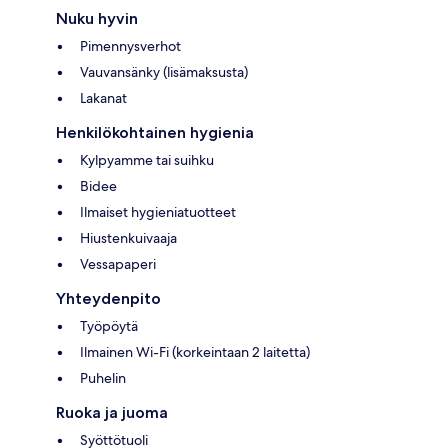
Nuku hyvin
Pimennysverhot
Vauvansänky (lisämaksusta)
Lakanat
Henkilökohtainen hygienia
Kylpyamme tai suihku
Bidee
Ilmaiset hygieniatuotteet
Hiustenkuivaaja
Vessapaperi
Yhteydenpito
Työpöytä
Ilmainen Wi-Fi (korkeintaan 2 laitetta)
Puhelin
Ruoka ja juoma
Syöttötuoli