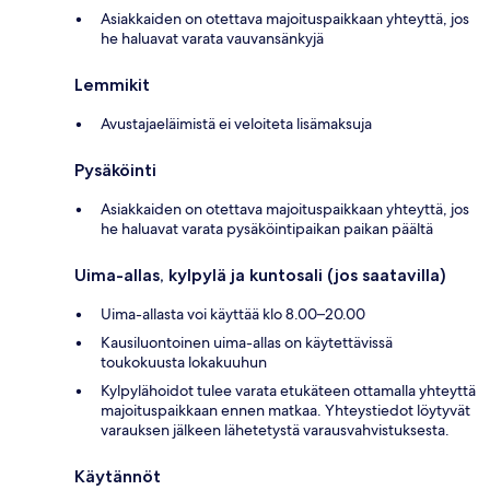
Asiakkaiden on otettava majoituspaikkaan yhteyttä, jos
he haluavat varata vauvansänkyjä
Lemmikit
Avustajaeläimistä ei veloiteta lisämaksuja
Pysäköinti
Asiakkaiden on otettava majoituspaikkaan yhteyttä, jos
he haluavat varata pysäköintipaikan paikan päältä
Uima-allas, kylpylä ja kuntosali (jos saatavilla)
Uima-allasta voi käyttää klo 8.00–20.00
Kausiluontoinen uima-allas on käytettävissä
toukokuusta lokakuuhun
Kylpylähoidot tulee varata etukäteen ottamalla yhteyttä
majoituspaikkaan ennen matkaa. Yhteystiedot löytyvät
varauksen jälkeen lähetetystä varausvahvistuksesta.
Käytännöt