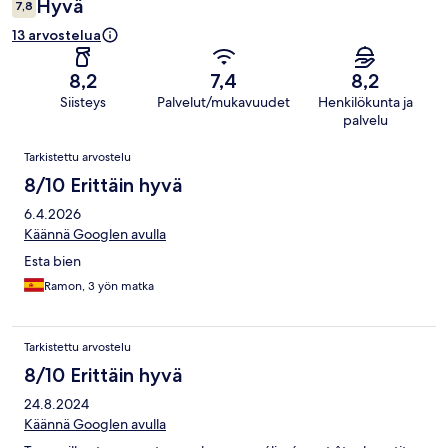
Hyvä
7,8
13 arvostelua
8,2
7,4
8,2
Siisteys
Palvelut/mukavuudet
Henkilökunta ja
palvelu
Arvostelut
Tarkistettu arvostelu
8/10 Erittäin hyvä
6.4.2026
Käännä Googlen avulla
Esta bien
Ramon, 3 yön matka
Tarkistettu arvostelu
8/10 Erittäin hyvä
24.8.2024
Käännä Googlen avulla