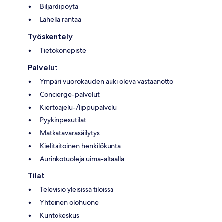
Biljardipöytä
Lähellä rantaa
Työskentely
Tietokonepiste
Palvelut
Ympäri vuorokauden auki oleva vastaanotto
Concierge-palvelut
Kiertoajelu-/lippupalvelu
Pyykinpesutilat
Matkatavarasäilytys
Kielitaitoinen henkilökunta
Aurinkotuoleja uima-altaalla
Tilat
Televisio yleisissä tiloissa
Yhteinen olohuone
Kuntokeskus