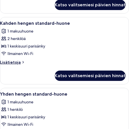
Kolmen
+
Katso valitsemiesi päivien hinnat
hengen
1
standard-
child)
huone
Avaa
Työpöytä, kannettavalle tietokoneelle
4
(2
kuvat
Kahden hengen standard-huone
kaikki
adults
1 makuuhuone
+
huonetyypin
1
2 henkilöä
Kahden
child)
hengen
1 keskisuuri parisänky
standard-
Ilmainen Wi-Fi
huone
Lisätietoja
Lisätietoja
kuvat
huoneesta
Kahden
Katso valitsemiesi päivien hinnat
hengen
standard-
huone
Avaa
Työpöytä, kannettavalle tietokoneelle
2
Yhden hengen standard-huone
kaikki
1 makuuhuone
huonetyypin
1 henkilö
Yhden
hengen
1 keskisuuri parisänky
standard-
Ilmainen Wi-Fi