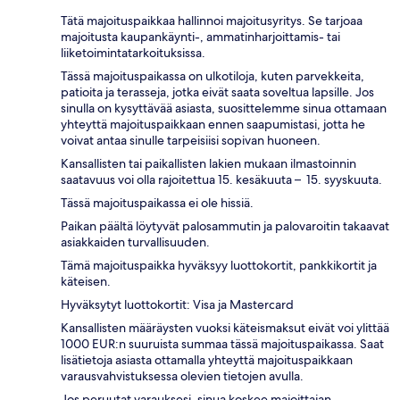
Tätä majoituspaikkaa hallinnoi majoitusyritys. Se tarjoaa
majoitusta kaupankäynti-, ammatinharjoittamis- tai
liiketoimintatarkoituksissa.
Tässä majoituspaikassa on ulkotiloja, kuten parvekkeita,
patioita ja terasseja, jotka eivät saata soveltua lapsille. Jos
sinulla on kysyttävää asiasta, suosittelemme sinua ottamaan
yhteyttä majoituspaikkaan ennen saapumistasi, jotta he
voivat antaa sinulle tarpeisiisi sopivan huoneen.
Kansallisten tai paikallisten lakien mukaan ilmastoinnin
saatavuus voi olla rajoitettua 15. kesäkuuta – 15. syyskuuta.
Tässä majoituspaikassa ei ole hissiä.
Paikan päältä löytyvät palosammutin ja palovaroitin takaavat
asiakkaiden turvallisuuden.
Tämä majoituspaikka hyväksyy luottokortit, pankkikortit ja
käteisen.
Hyväksytyt luottokortit: Visa ja Mastercard
Kansallisten määräysten vuoksi käteismaksut eivät voi ylittää
1000 EUR:n suuruista summaa tässä majoituspaikassa. Saat
lisätietoja asiasta ottamalla yhteyttä majoituspaikkaan
varausvahvistuksessa olevien tietojen avulla.
Jos peruutat varauksesi, sinua koskee majoittajan