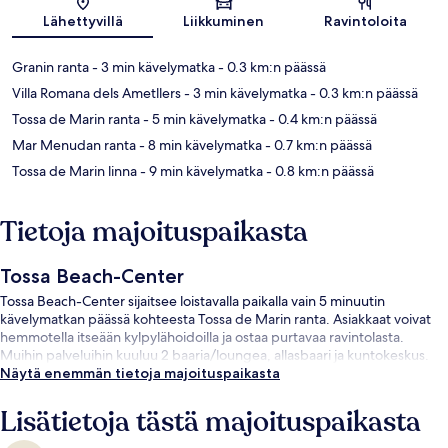
Kartta
Lähettyvillä
Liikkuminen
Ravintoloita
Granin ranta
- 3 min kävelymatka
- 0.3 km:n päässä
Villa Romana dels Ametllers
- 3 min kävelymatka
- 0.3 km:n päässä
Tossa de Marin ranta
- 5 min kävelymatka
- 0.4 km:n päässä
Mar Menudan ranta
- 8 min kävelymatka
- 0.7 km:n päässä
Tossa de Marin linna
- 9 min kävelymatka
- 0.8 km:n päässä
Tietoja majoituspaikasta
Tossa Beach-Center
Tossa Beach-Center sijaitsee loistavalla paikalla vain 5 minuutin
kävelymatkan päässä kohteesta Tossa de Marin ranta. Asiakkaat voivat
hemmotella itseään kylpylähoidoilla ja ostaa purtavaa ravintolasta.
Muihin palveluihin kuuluu 2 baaria/loungea, allasbaari ja kuntokeskus.
Näytä enemmän tietoja majoituspaikasta
Lisätietoja tästä majoituspaikasta