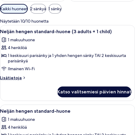
Huoneille
Kaikki huoneet
2 sänkyä
1 sänky
saatavilla
olevia
Näytetään 10/10 huonetta
suodattimia
Avaa
Työpöytä, kannettavalle tietokoneelle
6
Neljän hengen standard-huone (3 adults + 1 child)
kaikki
1 makuuhuone
huonetyypin
4 henkilöä
Neljän
hengen
1 keskisuuri parisänky ja 1 yhden hengen sänky TAI 2 keskisuurta
parisänkyä
standard-
Ilmainen Wi-Fi
huone
(3
Lisätietoja
Lisätietoja
adults
huoneesta
Neljän
+
Katso valitsemiesi päivien hinnat
hengen
1
standard-
child)
huone
Avaa
Työpöytä, kannettavalle tietokoneelle
2
(3
kuvat
Neljän hengen standard-huone
kaikki
adults
1 makuuhuone
+
huonetyypin
1
4 henkilöä
Neljän
child)