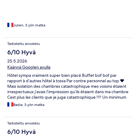
Julien, 3 yön matka
Tarkistettu arvostelu
6/10 Hyvä
25.5.2026
Käännä Googlen avulla
Hôtel sympa vraiment super bien placé Buffet bof bof par
rapport à d’autres hôtel à tossa Par contre personnel au top ❤️
Mais isolation des chambres catastrophique mes voisins étaient
irrespectueux j’avais l’impression qu’ils étaient dans ma chambre
Cest plus les clients que je juge catastrophique !!!! Un minimum
de respect on hurle pas dans le couloir à 2h du mat On parle pas
Badia, 3 yön matka
super fort dans les chambres … je ne voulais pas aller à Lloret à
cause du bruit mais la …. Je remercie la dame de ménage qui
était vraiment d’une gentillesse ❤️
Tarkistettu arvostelu
6/10 Hyvä