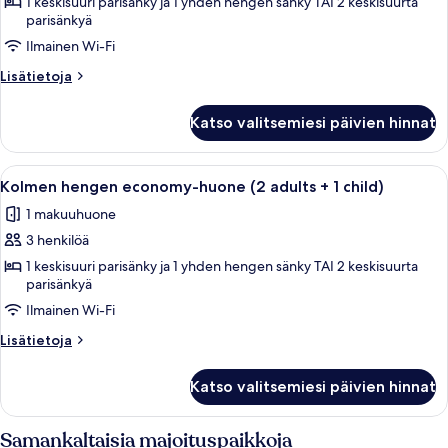
hengen
1 keskisuuri parisänky ja 1 yhden hengen sänky TAI 2 keskisuurta
parisänkyä
economy-
Ilmainen Wi-Fi
huone
kuvat
Lisätietoja
Lisätietoja
huoneesta
Kolmen
Katso valitsemiesi päivien hinnat
hengen
economy-
huone
Avaa
Työpöytä, kannettavalle tietokoneelle
2
Kolmen hengen economy-huone (2 adults + 1 child)
kaikki
1 makuuhuone
huonetyypin
3 henkilöä
Kolmen
hengen
1 keskisuuri parisänky ja 1 yhden hengen sänky TAI 2 keskisuurta
parisänkyä
economy-
Ilmainen Wi-Fi
huone
(2
Lisätietoja
Lisätietoja
adults
huoneesta
Kolmen
+
Katso valitsemiesi päivien hinnat
hengen
1
economy-
child)
huone
Samankaltaisia majoituspaikkoja
(2