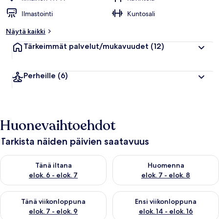
Ilmastointi
Kuntosali
Näytä kaikki
Tärkeimmät palvelut/mukavuudet
(12)
Perheille
(6)
Huonevaihtoehdot
Tarkista näiden päivien saatavuus
Tarkista tämän illan saatavuus elok. 6 - elok. 7
Tarkista huomisen saatavuus el
Tänä iltana
Huomenna
elok. 6 - elok. 7
elok. 7 - elok. 8
Tarkista tämän viikonlopun saatavuus elok. 7 - elok. 9
Tarkista ensi viikonlopun saatav
Tänä viikonloppuna
Ensi viikonloppuna
elok. 7 - elok. 9
elok. 14 - elok. 16