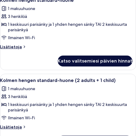
kuvat
Kolmen hengen standard-huone
kaikki
adults
1 makuuhuone
+
huonetyypin
2
3 henkilöä
Kolmen
children)
hengen
1 keskisuuri parisänky ja 1 yhden hengen sänky TAI 2 keskisuurta
parisänkyä
standard-
Ilmainen Wi-Fi
huone
kuvat
Lisätietoja
Lisätietoja
huoneesta
Kolmen
Katso valitsemiesi päivien hinnat
hengen
standard-
huone
Avaa
Työpöytä, kannettavalle tietokoneelle
2
Kolmen hengen standard-huone (2 adults + 1 child)
kaikki
1 makuuhuone
huonetyypin
3 henkilöä
Kolmen
hengen
1 keskisuuri parisänky ja 1 yhden hengen sänky TAI 2 keskisuurta
parisänkyä
standard-
Ilmainen Wi-Fi
huone
(2
Lisätietoja
Lisätietoja
adults
huoneesta