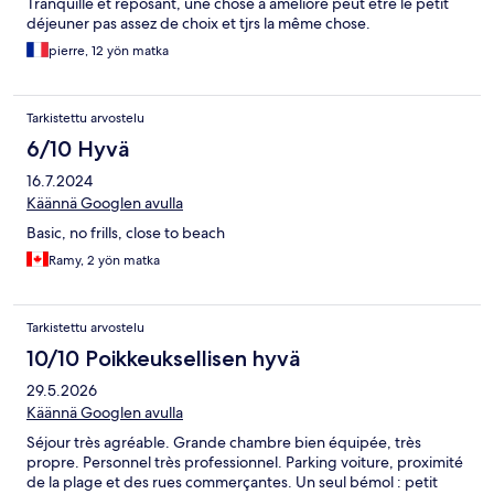
Tranquille et reposant, une chose a amélioré peut être le petit
déjeuner pas assez de choix et tjrs la même chose.
pierre, 12 yön matka
Tarkistettu arvostelu
6/10 Hyvä
16.7.2024
Käännä Googlen avulla
Basic, no frills, close to beach
Ramy, 2 yön matka
Tarkistettu arvostelu
10/10 Poikkeuksellisen hyvä
29.5.2026
Käännä Googlen avulla
Séjour très agréable. Grande chambre bien équipée, très
propre. Personnel très professionnel. Parking voiture, proximité
de la plage et des rues commerçantes. Un seul bémol : petit