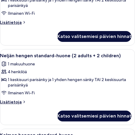
hengen
1 keskisuuri parisänky ja 1 yhden hengen sänky TAI 2 keskisuurta
parisänkyä
standard-
Ilmainen Wi-Fi
huone
kuvat
Lisätietoja
Lisätietoja
huoneesta
Neljän
Katso valitsemiesi päivien hinnat
hengen
standard-
huone
Avaa
Työpöytä, kannettavalle tietokoneelle
2
Neljän hengen standard-huone (2 adults + 2 children)
kaikki
1 makuuhuone
huonetyypin
4 henkilöä
Neljän
hengen
1 keskisuuri parisänky ja 1 yhden hengen sänky TAI 2 keskisuurta
parisänkyä
standard-
Ilmainen Wi-Fi
huone
(2
Lisätietoja
Lisätietoja
adults
huoneesta
Neljän
+
Katso valitsemiesi päivien hinnat
hengen
2
standard-
children)
huone
Avaa
Työpöytä, kannettavalle tietokoneelle
3
(2