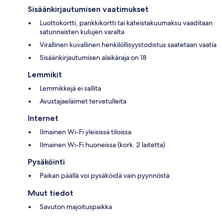
Sisäänkirjautumisen vaatimukset
Luottokortti, pankkikortti tai käteistakuumaksu vaaditaan
satunnaisten kulujen varalta
Virallinen kuvallinen henkilöllisyystodistus saatetaan vaatia
Sisäänkirjautumisen alaikäraja on 18
Lemmikit
Lemmikkejä ei sallita
Avustajaeläimet tervetulleita
Internet
Ilmainen Wi-Fi yleisissä tiloissa
Ilmainen Wi-Fi huoneissa (kork. 2 laitetta)
Pysäköinti
Paikan päällä voi pysäköidä vain pyynnöstä
Muut tiedot
Savuton majoituspaikka