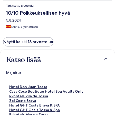
Tarkistettu arvostelu
10/10 Poikkeuksellisen hyvä
5.8.2024
Mario, 3 yön matka
Näytä kaikki 13 arvostelua
Katso lisää
Majoitus
K
Hotel Don Juan Tossa
o
K
Casa Coco Boutique Hotel Spa Adults Only
h
o
K
Rvhotels Vila de Tossa
t
h
o
K
Zel Costa Brava
e
t
h
o
K
Hotel GHT Costa Brava & SPA
e
e
t
h
o
K
Hotel GHT Oasis Tossa & Spa
n
e
e
t
h
o
K
Rvhotels Mar de Tossa