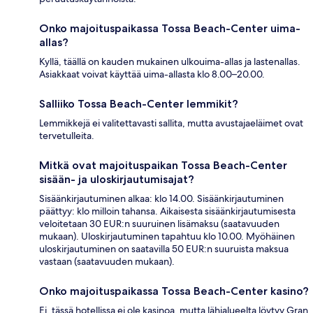
Onko majoituspaikassa Tossa Beach-Center uima-
allas?
Kyllä, täällä on kauden mukainen ulkouima-allas ja lastenallas.
Asiakkaat voivat käyttää uima-allasta klo 8.00–20.00.
Salliiko Tossa Beach-Center lemmikit?
Lemmikkejä ei valitettavasti sallita, mutta avustajaeläimet ovat
tervetulleita.
Mitkä ovat majoituspaikan Tossa Beach-Center
sisään- ja uloskirjautumisajat?
Sisäänkirjautuminen alkaa: klo 14.00. Sisäänkirjautuminen
päättyy: klo milloin tahansa. Aikaisesta sisäänkirjautumisesta
veloitetaan 30 EUR:n suuruinen lisämaksu (saatavuuden
mukaan). Uloskirjautuminen tapahtuu klo 10.00. Myöhäinen
uloskirjautuminen on saatavilla 50 EUR:n suuruista maksua
vastaan (saatavuuden mukaan).
Onko majoituspaikassa Tossa Beach-Center kasino?
Ei, tässä hotellissa ei ole kasinoa, mutta lähialueelta löytyy Gran