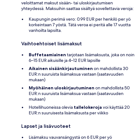
veloittamat maksut sisään- tai uloskirjautumisen
yhteydessä. Maksuihin saattaa sisältyä sovellettavia veroja:
Kaupungin perimä vero: 0.99 EUR per henkilö per yö
korkeintaan 7 yöstä. Tätä veroa ei peritä alle 17 vuotta
vanhoilta lapsilta.
Vaihtoehtoiset lisämaksut
Buffetaamiainen
tarjotaan lisämaksusta, joka on noin
6–15 EUR aikuisille ja 4–12 EUR lapsille
Aikainen sisäänkirjautuminen
on mahdollista 30
EUR:n suuruista lisämaksua vastaan (saatavuuden
mukaan)
Myöhäinen uloskirjautuminen
on mahdollista 50
EUR:n suuruista lisämaksua vastaan (saatavuuden
mukaan)
Hotellihuoneissa olevia
tallelokeroja
voi käyttää 20
EUR:n suuruisesta lisämaksusta per viikko
Lapset ja lisävuoteet
Lisämaksu vauvansängystä on 6 EUR per yö