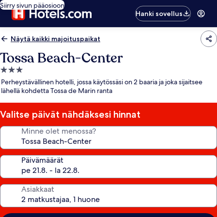
Siirry sivun pääosioon
Hanki sovellus
Näytä kaikki majoituspaikat
Tossa Beach-Center
3.0
tähden
Perheystävällinen hotelli, jossa käytössäsi on 2 baaria ja joka sijaitsee
majoituspaikka
lähellä kohdetta Tossa de Marin ranta
Valitse päivät nähdäksesi hinnat
Minne olet menossa?
Päivämäärät
Asiakkaat