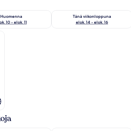
sen saatavuus elok. 10 - elok. 11
Tarkista tämän viikonlopun saatavuus el
Huomenna
Tänä viikonloppuna
ok. 10 - elok. 11
elok. 14 - elok. 16
kyä, työpöytä, jossa on puhelin, peili ja ikkuna, jossa on verhot.
t
oja
el
Saskatoon Inn