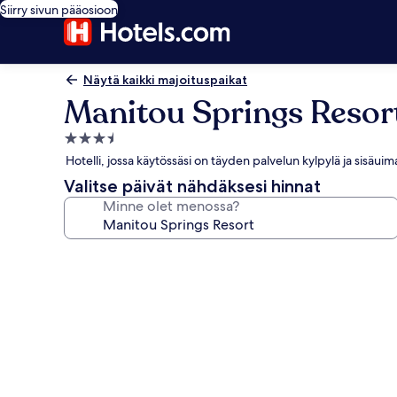
Siirry sivun pääosioon
Näytä kaikki majoituspaikat
Manitou Springs Resor
3.5
tähden
Hotelli, jossa käytössäsi on täyden palvelun kylpylä ja sisäuim
majoituspaikka
Valitse päivät nähdäksesi hinnat
Minne olet menossa?
Majoituspaikan
Manitou
Springs
Resort
valokuvagalleria