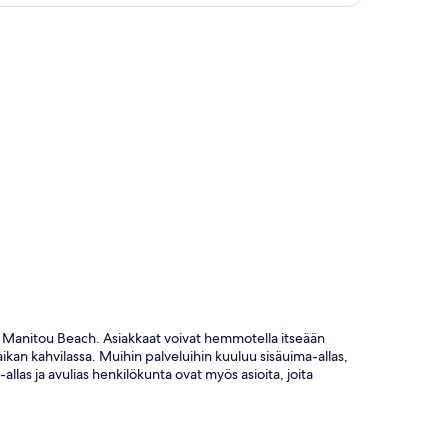
ta
 Manitou Beach. Asiakkaat voivat hemmotella itseään
ikan kahvilassa. Muihin palveluihin kuuluu sisäuima-allas,
las ja avulias henkilökunta ovat myös asioita, joita