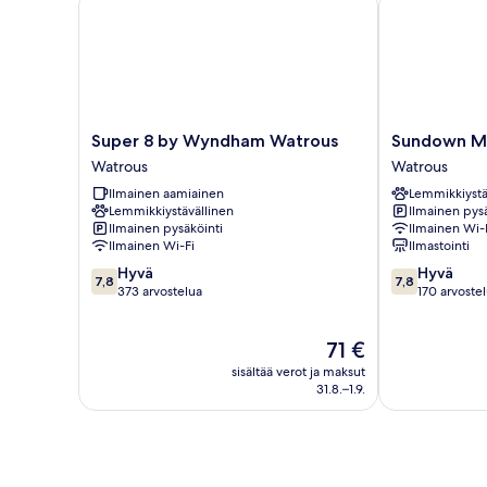
Super
Sundown
Super 8 by Wyndham Watrous
Sundown M
8
Motel
Watrous
Watrous
by
Watrous
Ilmainen aamiainen
Lemmikkiystä
Wyndham
Lemmikkiystävällinen
Ilmainen pysä
Watrous
Ilmainen pysäköinti
Ilmainen Wi-
Watrous
Ilmainen Wi-Fi
Ilmastointi
7.8
7.8
Hyvä
Hyvä
7,8
7,8
kautta
kautta
373 arvostelua
170 arvoste
10,
10,
Hyvä,
Hyvä,
Hinta
71 €
373
170
on
arvostelua
arvostelua
sisältää verot ja maksut
71 €
31.8.–1.9.