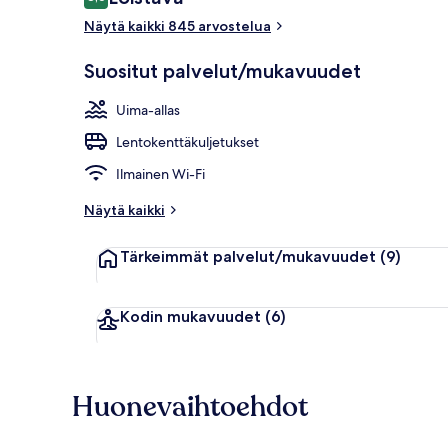
8,6 kautta 10.
Näytä kaikki 845 arvostelua
Sisäuima-alla
Suositut palvelut/mukavuudet
Uima-allas
Lentokenttäkuljetukset
Ilmainen Wi-Fi
Näytä kaikki
Tärkeimmät palvelut/mukavuudet
(9)
Kodin mukavuudet
(6)
Huonevaihtoehdot