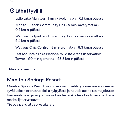
Lähettyvillä
Little Lake Manitou
- 1 min kävelymatka
- 0.1 km:n päässä
Manitou Beach Community Hall
- 6 min kävelymatka
-
0.6 km:n päässä
Kart
Watrous Ballpark and Swimming Pool
- 6 min ajomatka
-
5.4 km:n päässä
Watrous Civic Centre
- 8 min ajomatka
- 8.3 km:n päässä
Last Mountain Lake National Wildlife Area Observation
Tower
- 60 min ajomatka
- 58.8 km:n päässä
Näytä enemmän
Manitou Springs Resort
Manitou Springs Resort on loistava vaihtoehto yöpyessäsi kohteessa
syväkudoshierontahoidoilla kylpylässä ja nauttia aterioista majoituspa
baari/aulabaari ja ympäri vuorokauden auki oleva kuntokeskus. Uima-al
matkailijat arvostavat.
Tietoa peruutusoikeuksista