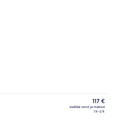
Vastaanotto
Nykyinen
117 €
hinta
sisältää verot ja maksut
on
1.9.–2.9.
Majoituspaikan julkisivu
117 €