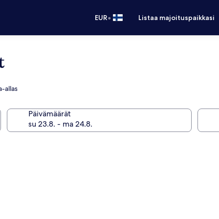
•
EUR
Listaa majoituspaikkasi
t
a-allas
Päivämäärät