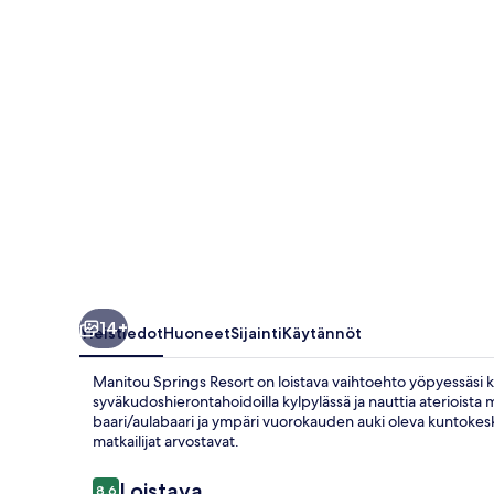
14+
Yleistiedot
Huoneet
Sijainti
Käytännöt
Manitou Springs Resort on loistava vaihtoehto yöpyessäsi 
syväkudoshierontahoidoilla kylpylässä ja nauttia aterioista 
baari/aulabaari ja ympäri vuorokauden auki oleva kuntokeskus
matkailijat arvostavat.
Arvostelut
Loistava
8,6