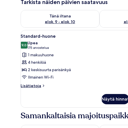
Tarkista näiden päivien saatavuus
Tarkista tämän illan saatavuus elok. 9 - elok. 10
Tarkista huomi
Tänä iltana
elok. 9 - elok. 10
el
Avaa
Hotellihuone, jossa on kaksi sän
1
Standard-huone
kaikki
Upea
huonetyypin
9,0
9,0 kautta 10
(175
175 arvostelua
Standard-
arvostelua)
1 makuuhuone
huone
4 henkilöä
kuvat
2 keskisuurta parisänkyä
Ilmainen Wi-Fi
Lisätietoja
Lisätietoja
huoneesta
Standard-
Näytä hinna
huone
Samankaltaisia majoituspaikk
Super 8 by Wyndham Watrous
Sundown Mot