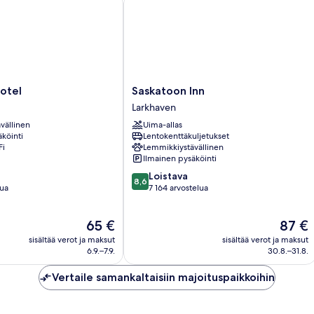
Saskatoon
otel
Saskatoon Inn
Inn
Larkhaven
Larkhaven
vällinen
Uima-allas
köinti
Lentokenttäkuljetukset
Fi
Lemmikkiystävällinen
Ilmainen pysäköinti
8.6
Loistava
8,6
kautta
lua
7 164 arvostelua
10,
Loistava,
Hinta
Hinta
65 €
87 €
7 164
on
on
arvostelua
sisältää verot ja maksut
sisältää verot ja maksut
65 €
87 €
6.9.–7.9.
30.8.–31.8.
Vertaile samankaltaisiin majoituspaikkoihin