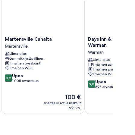
Martensville
Days
Martensville Canalta
Days Inn & Suites 
Canalta
Inn
Warman
Martensville
Martensville
&
Warman
Uima-allas
Suites
Lemmikkiystävällinen
by
Uima-allas
Ilmainen pysäköinti
Ilmainen aamiainen
Wyndham
Ilmainen Wi-Fi
Ilmainen pysäköinti
Warman
Ilmainen Wi-Fi
9.2
Upea
Warman
9,2
kautta
1 005 arvostelua
9.0
Upea
9,0
10,
kautta
893 arvostelua
Upea,
10,
Hinta
100 €
1 005
Upea,
on
arvostelua
893
sisältää verot ja maksut
sisäl
100 €
6.9.–7.9.
arvostelua