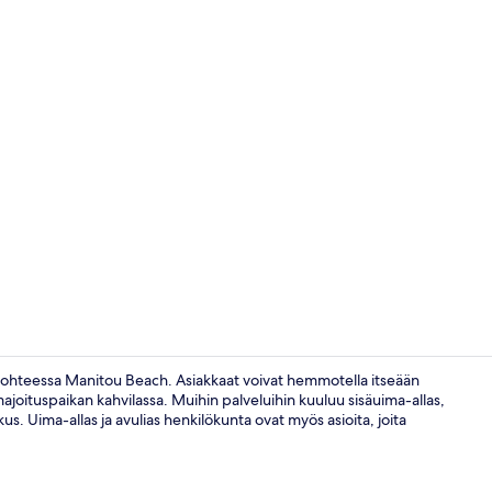
Vastaanotto
kohteessa Manitou Beach. Asiakkaat voivat hemmotella itseään
majoituspaikan kahvilassa. Muihin palveluihin kuuluu sisäuima-allas,
. Uima-allas ja avulias henkilökunta ovat myös asioita, joita
Ravintola