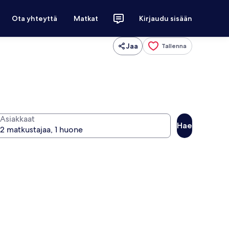
Ota yhteyttä
Matkat
Kirjaudu sisään
Jaa
Tallenna
Asiakkaat
Hae