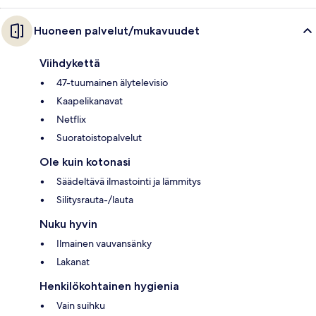
Huoneen palvelut/mukavuudet
Viihdykettä
47-tuumainen älytelevisio
Kaapelikanavat
Netflix
Suoratoistopalvelut
Ole kuin kotonasi
Säädeltävä ilmastointi ja lämmitys
Silitysrauta-/lauta
Nuku hyvin
Ilmainen vauvansänky
Lakanat
Henkilökohtainen hygienia
Vain suihku