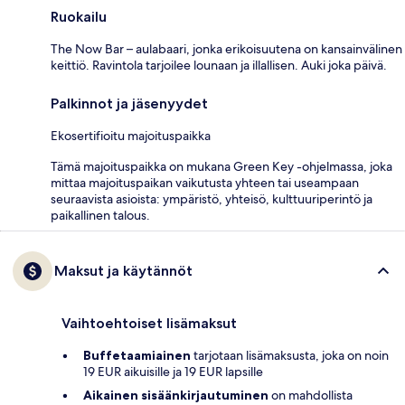
Ruokailu
The Now Bar – aulabaari, jonka erikoisuutena on kansainvälinen
keittiö. Ravintola tarjoilee lounaan ja illallisen. Auki joka päivä.
Palkinnot ja jäsenyydet
Ekosertifioitu majoituspaikka
Tämä majoituspaikka on mukana Green Key -ohjelmassa, joka
mittaa majoituspaikan vaikutusta yhteen tai useampaan
seuraavista asioista: ympäristö, yhteisö, kulttuuriperintö ja
paikallinen talous.
Maksut ja käytännöt
Vaihtoehtoiset lisämaksut
Buffetaamiainen
tarjotaan lisämaksusta, joka on noin
19 EUR aikuisille ja 19 EUR lapsille
Aikainen sisäänkirjautuminen
on mahdollista