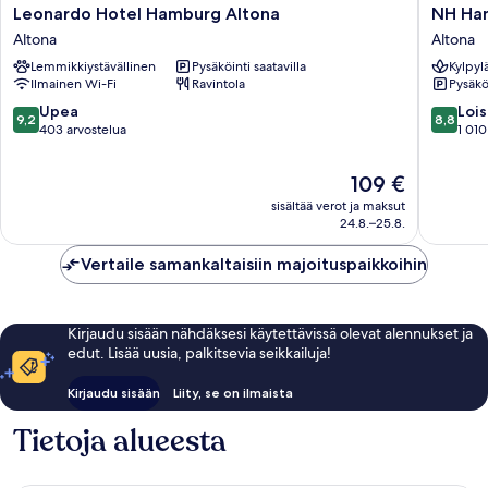
Leonardo
NH
Leonardo Hotel Hamburg Altona
NH Ha
Hotel
Hambur
Altona
Altona
Hamburg
Altona
Lemmikkiystävällinen
Pysäköinti saatavilla
Kylpyl
Altona
Altona
Ilmainen Wi-Fi
Ravintola
Pysäköi
Altona
9.2
8.8
Upea
Lois
9,2
8,8
kautta
kautta
403 arvostelua
1 010
10,
10,
Upea,
Loistava,
Hinta
109 €
403
1 010
on
sisältää verot ja maksut
arvostelua
arvostel
109 €
24.8.–25.8.
Vertaile samankaltaisiin majoituspaikkoihin
Kirjaudu sisään nähdäksesi käytettävissä olevat alennukset ja
edut. Lisää uusia, palkitsevia seikkailuja!
Kirjaudu sisään
Liity, se on ilmaista
Tietoja alueesta