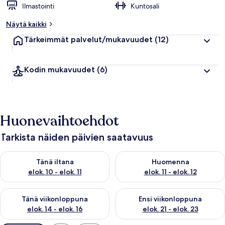
Ilmastointi
Kuntosali
Näytä kaikki
Tärkeimmät palvelut/mukavuudet
(12)
Kodin mukavuudet
(6)
Huonevaihtoehdot
Tarkista näiden päivien saatavuus
Tarkista tämän illan saatavuus elok. 10 - elok. 11
Tarkista huomisen saatavuus elo
Tänä iltana
Huomenna
elok. 10 - elok. 11
elok. 11 - elok. 12
Tarkista tämän viikonlopun saatavuus elok. 14 - elok. 16
Tarkista ensi viikonlopun saata
Tänä viikonloppuna
Ensi viikonloppuna
elok. 14 - elok. 16
elok. 21 - elok. 23