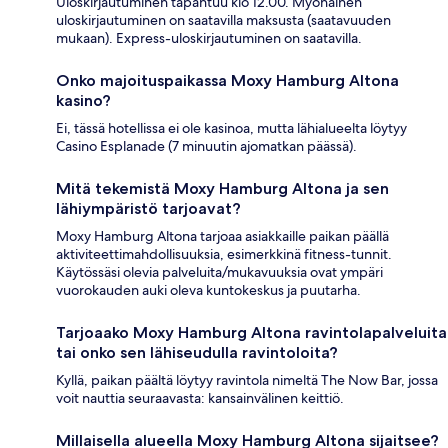
Uloskirjautuminen tapahtuu klo 12.00. Myöhäinen
uloskirjautuminen on saatavilla maksusta (saatavuuden
mukaan). Express-uloskirjautuminen on saatavilla.
Onko majoituspaikassa Moxy Hamburg Altona
kasino?
Ei, tässä hotellissa ei ole kasinoa, mutta lähialueelta löytyy
Casino Esplanade (7 minuutin ajomatkan päässä).
Mitä tekemistä Moxy Hamburg Altona ja sen
lähiympäristö tarjoavat?
Moxy Hamburg Altona tarjoaa asiakkaille paikan päällä
aktiviteettimahdollisuuksia, esimerkkinä fitness-tunnit.
Käytössäsi olevia palveluita/mukavuuksia ovat ympäri
vuorokauden auki oleva kuntokeskus ja puutarha.
Tarjoaako Moxy Hamburg Altona ravintolapalveluita
tai onko sen lähiseudulla ravintoloita?
Kyllä, paikan päältä löytyy ravintola nimeltä The Now Bar, jossa
voit nauttia seuraavasta: kansainvälinen keittiö.
Millaisella alueella Moxy Hamburg Altona sijaitsee?