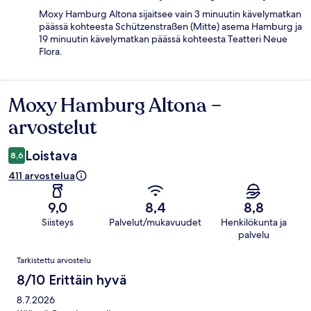
Moxy Hamburg Altona sijaitsee vain 3 minuutin kävelymatkan
päässä kohteesta Schützenstraßen (Mitte) asema Hamburg ja
19 minuutin kävelymatkan päässä kohteesta Teatteri Neue
Flora.
Moxy Hamburg Altona –
Arvostelut
arvostelut
Loistava
8,6
411 arvostelua
9,0
8,4
8,8
Siisteys
Palvelut/mukavuudet
Henkilökunta ja
palvelu
Arvostelut
Tarkistettu arvostelu
8/10 Erittäin hyvä
8.7.2026