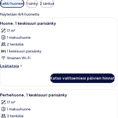
Huoneille
Kaikki huoneet
1 sänky
2 sänkyä
saatavilla
olevia
Näytetään 4/4 huonetta
suodattimia
Avaa
Siististi pedattu sänky, jossa on valko
7
Huone, 1 keskisuuri parisänky
kaikki
17 m²
huonetyypin
1 makuuhuone
Huone,
1
2 henkilöä
keskisuuri
1 keskisuuri parisänky
parisänky
Ilmainen Wi-Fi
kuvat
Lisätietoja
Lisätietoja
huoneesta
Huone,
Katso valitsemiesi päivien hinnat
1
keskisuuri
parisänky
Avaa
Perhehuone, 1 keskisuuri parisänky | T
4
Perhehuone, 1 keskisuuri parisänky
kaikki
17 m²
huonetyypin
1 makuuhuone
Perhehuone,
1
3 henkilöä