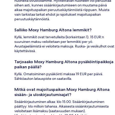
huoneita sivustollamme. Hyvitettävän huoneen voi peruuttaa
siihen asti, kunnes sisäänkirjautumiseen on muutama päivä
aikaa majoituspaikan peruutuskäytännöistä riippuen. Muista
vain tarkistaa tarkat ehdot ja rajoitukset majoituspaikan
peruutuskäytännöistä.
Salliiko Moxy Hamburg Altona lemmikit?
Kyllä, lemmikit ovat tervetulleita (korkeintaan 1). 15 EUR:n
suuruinen maksu veloitetaan per lemmikki per yö.
Avustajaeläimistä ei veloiteta maksuja. Ruoka- ja vesikulhot ovat
käytettävissä.
Tarjoaako Moxy Hamburg Altona pysäköintipaikkoja
paikan päällä?
Kyllä. Omatoiminen pysäköinti maksaa 19 EUR per päivä.
Sähköauton latauspiste on saatavilla.
Mitkä ovat majoituspaikan Moxy Hamburg Altona
sisään- ja uloskirjautumisajat?
Sisäänkirjautuminen alkaa: klo 15.00. Sisäänkirjautuminen
päättyy: klo milloin tahansa. Aikaisesta sisäänkirjautumisesta
veloitetaan lisämaksu (saatavuuden mukaan).