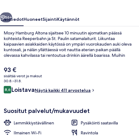
llinen
Seuraava
56+
Yleistiedot
Huoneet
Sijainti
Käytännöt
Moxy Hamburg Altona sijaitsee 10 minuutin ajomatkan päässä
kohteista Reeperbahn ja St. Paulin satamalaiturit. Liikuntaa
kaipaavien asiakkaiden käytössä on ympäri vuorokauden auki oleva
kuntosali, ja nälän yllättäessä voit nauttia aterian paikan päällä
olevassa kahvilassa tai rentoutua drinkin äärellä baarissa. Muihin
palveluihin kuuluu välipalabaari/deli ja puutarha. Matkailijat
arvostavat suuresti majoituspaikan avuliasta henkilökuntaa.
Nykyinen
93 €
hinta
sisältää verot ja maksut
on
30.8.–31.8.
Aula
93 €
Arvostelut
Loistava
8,6
Näytä kaikki 411 arvostelua
8,6 kautta 10.
Suositut palvelut/mukavuudet
Lemmikkiystävällinen
Pysäköinti saatavilla
Ilmainen Wi-Fi
Ravintola