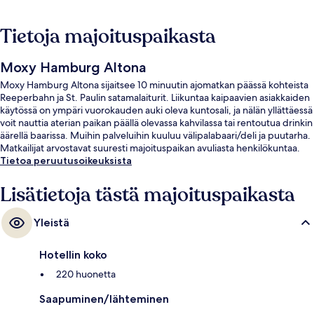
Tietoja majoituspaikasta
Moxy Hamburg Altona
Moxy Hamburg Altona sijaitsee 10 minuutin ajomatkan päässä kohteista
Reeperbahn ja St. Paulin satamalaiturit. Liikuntaa kaipaavien asiakkaiden
käytössä on ympäri vuorokauden auki oleva kuntosali, ja nälän yllättäessä
voit nauttia aterian paikan päällä olevassa kahvilassa tai rentoutua drinkin
äärellä baarissa. Muihin palveluihin kuuluu välipalabaari/deli ja puutarha.
Matkailijat arvostavat suuresti majoituspaikan avuliasta henkilökuntaa.
Tietoa peruutusoikeuksista
Lisätietoja tästä majoituspaikasta
Yleistä
Hotellin koko
220 huonetta
Saapuminen/lähteminen