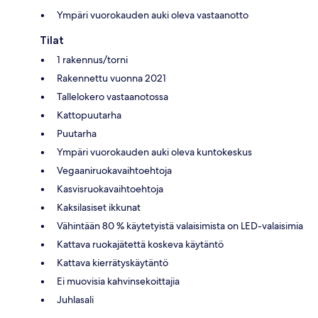
Ympäri vuorokauden auki oleva vastaanotto
Tilat
1 rakennus/torni
Rakennettu vuonna 2021
Tallelokero vastaanotossa
Kattopuutarha
Puutarha
Ympäri vuorokauden auki oleva kuntokeskus
Vegaaniruokavaihtoehtoja
Kasvisruokavaihtoehtoja
Kaksilasiset ikkunat
Vähintään 80 % käytetyistä valaisimista on LED-valaisimia
Kattava ruokajätettä koskeva käytäntö
Kattava kierrätyskäytäntö
Ei muovisia kahvinsekoittajia
Juhlasali