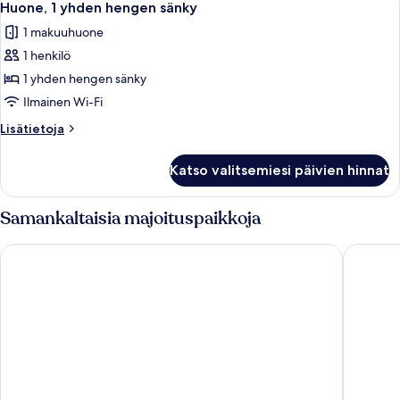
6
sänkyä
Huone, 1 yhden hengen sänky
kaikki
1 makuuhuone
huonetyypin
1 henkilö
Huone,
1
1 yhden hengen sänky
yhden
Ilmainen Wi-Fi
hengen
Lisätietoja
Lisätietoja
sänky
huoneesta
kuvat
Huone,
Katso valitsemiesi päivien hinnat
1
yhden
hengen
Samankaltaisia majoituspaikkoja
sänky
Leonardo Hotel Hamburg Altona
NH Hamb