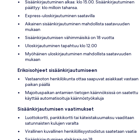
Sisäänkirjautuminen alkaa: klo 15.00. Sisäänkirjautuminen
päättyy: klo milloin tahansa.
Express-uloskirjautuminen saatavilla
Aikainen sisäänkirjautuminen mahdollista saatavuuden
mukaan
Sisäänkirjautumisen vähimmäisikä on 18 vuotta
Uloskirjautuminen tapahtuu klo 12.00
Myöhäinen uloskirjautuminen mahdollista saatavuuden
mukaan
Erikoisohjeet sisäänkirjautumiseen
Vastaanoton henkilökunta ottaa saapuvat asiakkaat vastaan
paikan päällä
Majoituspaikan antamien tietojen käännöksissä on saatettu
käyttää automatisoituja käännöstyökaluja
Sisäänkirjautumisen vaatimukset
Luottokortti, pankkikortti tai käteistakuumaksu vaaditaan
satunnaisten kulujen varalta
Virallinen kuvallinen henkilöllisyystodistus saatetaan vaatia
Sisäänkirjautumisen alaikäraja on 18