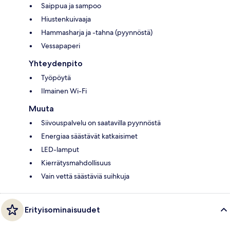
Saippua ja sampoo
Hiustenkuivaaja
Hammasharja ja -tahna (pyynnöstä)
Vessapaperi
Yhteydenpito
Työpöytä
Ilmainen Wi-Fi
Muuta
Siivouspalvelu on saatavilla pyynnöstä
Energiaa säästävät katkaisimet
LED-lamput
Kierrätysmahdollisuus
Vain vettä säästäviä suihkuja
Erityisominaisuudet