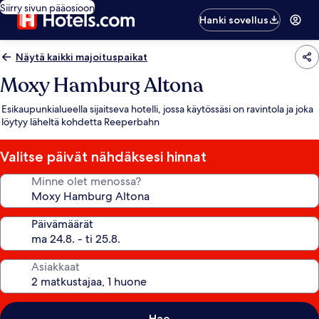
Siirry sivun pääosioon
Hanki sovellus
Näytä kaikki majoituspaikat
Moxy Hamburg Altona
Esikaupunkialueella sijaitseva hotelli, jossa käytössäsi on ravintola ja joka
löytyy läheltä kohdetta Reeperbahn
Valitse päivät nähdäksesi hinnat
Minne olet menossa?
Päivämäärät
Asiakkaat
Hae