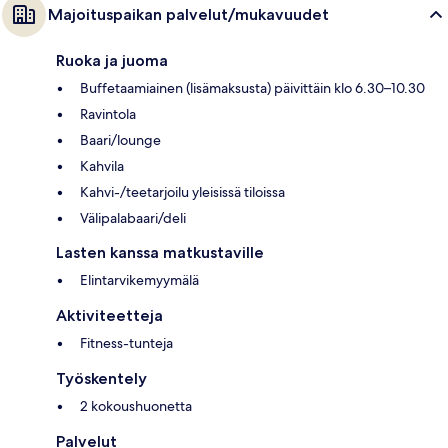
Majoituspaikan palvelut/mukavuudet
Ruoka ja juoma
Buffetaamiainen (lisämaksusta) päivittäin klo 6.30–10.30
Ravintola
Baari/lounge
Kahvila
Kahvi-/teetarjoilu yleisissä tiloissa
Välipalabaari/deli
Lasten kanssa matkustaville
Elintarvikemyymälä
Aktiviteetteja
Fitness-tunteja
Työskentely
2 kokoushuonetta
Palvelut