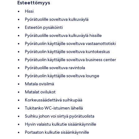
Esteettömyys
Hissi
Pyörätuolille soveltuva kulkuväylä
Esteetön pysäköinti
Pyörätuolille soveltuva kulkuväylä hissille
Pyörätuolin käyttäjille soveltuva vastaanottotiski
Pyörätuolin käyttäjille soveltuva kuntokeskus
Pyörätuolin käyttäjille soveltuva business center
Pyörätuolille soveltuva ravintola
Pyörätuolin käyttäjille soveltuva lounge
Matala ovisilmä
Matalat ovilukot
Korkeussäädettävä suihkupää
Tukitanko WC-istuimen lähellä
Suihku johon voi siirtyä pyörätuolista
Hyvin valaistu kulkutie sisäänkäynnille
Portaaton kulkutie sisäänkäynnille