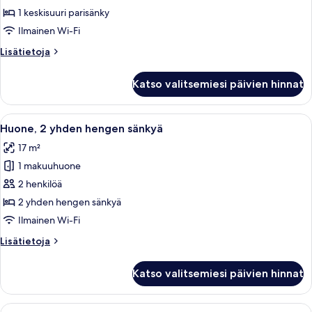
keskisuuri
1 keskisuuri parisänky
parisänky
Ilmainen Wi-Fi
kuvat
Lisätietoja
Lisätietoja
huoneesta
Perhehuone,
Katso valitsemiesi päivien hinnat
1
keskisuuri
parisänky
Avaa
Hotellihuone, jossa on kaksi sänkyä, ty
8
Huone, 2 yhden hengen sänkyä
kaikki
17 m²
huonetyypin
1 makuuhuone
Huone,
2
2 henkilöä
yhden
2 yhden hengen sänkyä
hengen
Ilmainen Wi-Fi
sänkyä
Lisätietoja
Lisätietoja
kuvat
huoneesta
Huone,
Katso valitsemiesi päivien hinnat
2
yhden
hengen
Avaa
Hotellihuone, jossa on sänky, yöpöytä, 