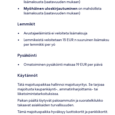
lisämaksusta (saatavuuden mukaan)
Myöhäinen uloskirjautuminen
on mahdollista
lisämaksusta (saatavuuden mukaan)
Lemmikit
Avustajaeläimistä ei veloiteta lisämaksuja
Lemmikeistä veloitetaan 15 EUR:n suuruinen lisämaksu
per lemmikki per yö
Pysäköinti
Omatoiminen pysäköinti maksaa 19 EUR per päivä
Käytännöt
Tätä majoituspaikkaa hallinnoi majoitusyritys. Se tarjoaa
majoitusta kaupankäynti-, ammatinharjoittamis- tai
liiketoimintatarkoituksissa.
Paikan päältä löytyvät palosammutin ja suoratelkilukko
takaavat asiakkaiden turvallisuuden.
Tämä majoituspaikka hyväksyy luottokortit ja pankkikortit.