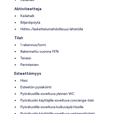
Aktiviteetteja
Keilahalli
Biljardipöytä
Hiihto-/laskettelumahdollisuus lähistöllä
Tilat
1 rakennus/torni
Rakennettu vuonna 1976
Terassi
Perinteinen
Esteettömyys
Hissi
Esteetön pysäköinti
Pyörätuolille soveltuva yleinen WC
Pyörätuolin käyttäjille soveltuva concierge-tiski
Pyörätuolille soveltuva kulkuväylä hissille
Pyörätuolin käyttäjille soveltuva vastaanottotiski