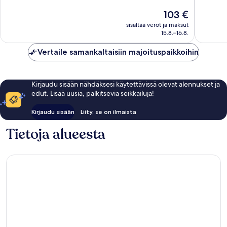
Erittäin
Upea,
Hinta
103 €
hyvä,
383
on
sisältää verot ja maksut
1 006
arvostel
103 €
15.8.–16.8.
arvostelua
Vertaile samankaltaisiin majoituspaikkoihin
Kirjaudu sisään nähdäksesi käytettävissä olevat alennukset ja
edut. Lisää uusia, palkitsevia seikkailuja!
Kirjaudu sisään
Liity, se on ilmaista
Tietoja alueesta