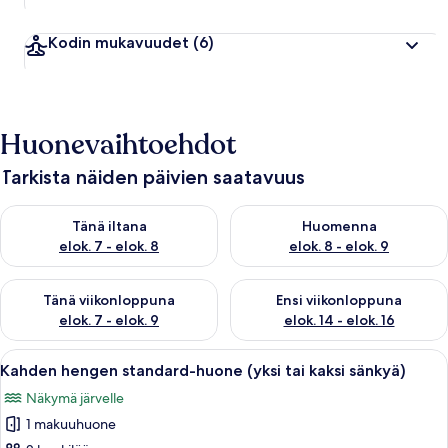
Kodin mukavuudet
(6)
Huonevaihtoehdot
Tarkista näiden päivien saatavuus
Tarkista tämän illan saatavuus elok. 7 - elok. 8
Tarkista huomisen saatavuus el
Tänä iltana
Huomenna
elok. 7 - elok. 8
elok. 8 - elok. 9
Tarkista tämän viikonlopun saatavuus elok. 7 - elok. 9
Tarkista ensi viikonlopun saatav
Tänä viikonloppuna
Ensi viikonloppuna
elok. 7 - elok. 9
elok. 14 - elok. 16
Avaa
Hotellihuone, jossa on sänky, kaksi se
5
Kahden hengen standard-huone (yksi tai kaksi sänkyä)
kaikki
Näkymä järvelle
huonetyypin
1 makuuhuone
Kahden