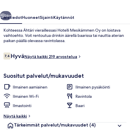
llinen
Seuraava
36+
Yleistiedot
Huoneet
Sijainti
Käytännöt
Kohteessa Ähtäri vieraillessasi Hotelli Mesikämmen Oy on loistava
vaihtoehto. Voit rentoutua drinkin äärellä baarissa tai nauttia aterian
paikan päällä olevassa ravintolassa.
Arvostelut
Hyvä
7,4
Näytä kaikki 219 arvostelua
7,4 kautta 10.
Suositut palvelut/mukavuudet
Parveke
Ilmainen aamiainen
Ilmainen pysäköinti
Ilmainen Wi-Fi
Ravintola
Ilmastointi
Baari
Näytä kaikki
Tärkeimmät palvelut/mukavuudet
(4)