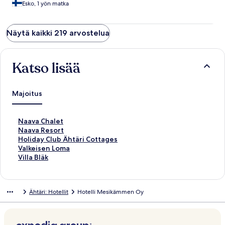
Esko, 1 yön matka
Näytä kaikki 219 arvostelua
Katso lisää
Majoitus
K
Naava Chalet
o
K
Naava Resort
h
o
K
Holiday Club Ähtäri Cottages
t
h
o
K
Valkeisen Loma
e
t
h
o
K
Villa Bläk
e
e
t
h
o
n
e
e
t
h
N
n
e
e
t
Ähtäri: Hotellit
Hotelli Mesikämmen Oy
a
N
n
e
e
a
a
H
n
e
v
a
o
V
n
a
v
l
a
V