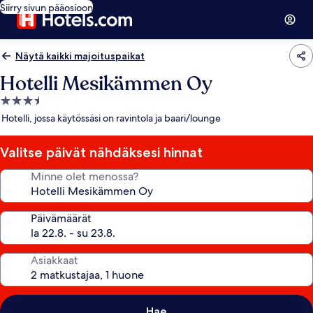
Siirry sivun pääosioon
Näytä kaikki majoituspaikat
Hotelli Mesikämmen Oy
3.5
tähden
Hotelli, jossa käytössäsi on ravintola ja baari/lounge
majoituspaikka
Valitse päivät nähdäksesi hinnat
Minne olet menossa?
Päivämäärät
Asiakkaat
Hae