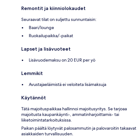
Remontit ja kiinniolokaudet
Seuraavat tilat on suljettu sunnuntaisin:
Baari/lounge
Ruokailupaikka/-paikat
Lapset ja lisävuoteet
Lisävuodemaksu on 20 EUR per yö
Lemmikit
Avustajaeläimistä ei veloiteta lisämaksuja
Käytännöt
Tätä majoituspaikkaa hallinnoi majoitusyritys. Se tarjoaa
majoitusta kaupankäynti-, ammatinharjoittamis- tai
liiketoimintatarkoituksissa.
Paikan päältä löytyvät palosammutin ja palovaroitin takaavat
asiakkaiden turvallisuuden.