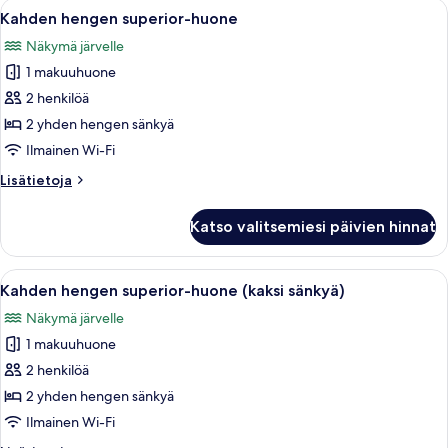
Avaa
Hotellihuone, jossa on kaksi sänkyä, työ
7
(kaksi
Kahden hengen superior-huone
kaikki
sänkyä)
Näkymä järvelle
huonetyypin
1 makuuhuone
Kahden
hengen
2 henkilöä
superior-
2 yhden hengen sänkyä
huone
Ilmainen Wi-Fi
kuvat
Lisätietoja
Lisätietoja
huoneesta
Kahden
Katso valitsemiesi päivien hinnat
hengen
superior-
huone
Avaa
Hotellihuone, jossa on kaksi sänkyä, so
6
Kahden hengen superior-huone (kaksi sänkyä)
kaikki
Näkymä järvelle
huonetyypin
1 makuuhuone
Kahden
hengen
2 henkilöä
superior-
2 yhden hengen sänkyä
huone
Ilmainen Wi-Fi
(kaksi