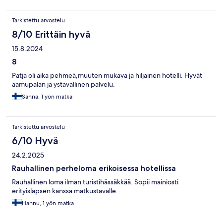
Tarkistettu arvostelu
8/10 Erittäin hyvä
15.8.2024
8
Patja oli aika pehmeä,muuten mukava ja hiljainen hotelli. Hyvät
aamupalan ja ystävällinen palvelu.
Sanna, 1 yön matka
Tarkistettu arvostelu
6/10 Hyvä
24.2.2025
Rauhallinen perheloma erikoisessa hotellissa
Rauhallinen loma ilman turistihässäkkää. Sopii mainiosti
erityislapsen kanssa matkustavalle.
Hannu, 1 yön matka