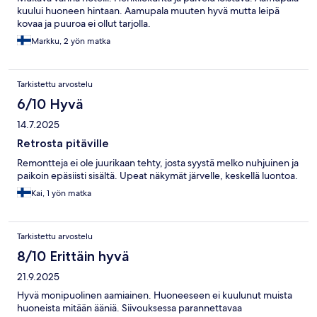
kuului huoneen hintaan. Aamupala muuten hyvä mutta leipä
kovaa ja puuroa ei ollut tarjolla.
Markku, 2 yön matka
Tarkistettu arvostelu
6/10 Hyvä
14.7.2025
Retrosta pitäville
Remontteja ei ole juurikaan tehty, josta syystä melko nuhjuinen ja
paikoin epäsiisti sisältä. Upeat näkymät järvelle, keskellä luontoa.
Kai, 1 yön matka
Tarkistettu arvostelu
8/10 Erittäin hyvä
21.9.2025
Hyvä monipuolinen aamiainen. Huoneeseen ei kuulunut muista
huoneista mitään ääniä. Siivouksessa parannettavaa