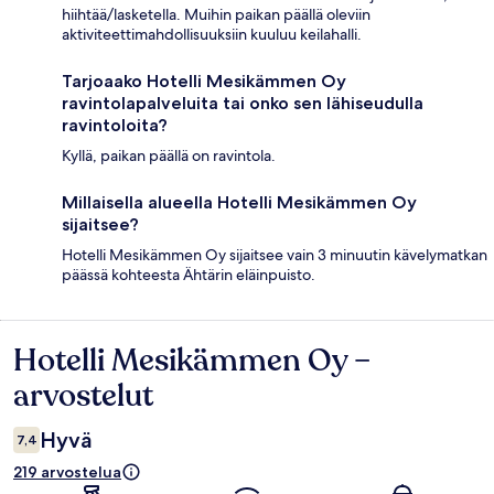
hiihtää/lasketella. Muihin paikan päällä oleviin
aktiviteettimahdollisuuksiin kuuluu keilahalli.
Tarjoaako Hotelli Mesikämmen Oy
ravintolapalveluita tai onko sen lähiseudulla
ravintoloita?
Kyllä, paikan päällä on ravintola.
Millaisella alueella Hotelli Mesikämmen Oy
sijaitsee?
Hotelli Mesikämmen Oy sijaitsee vain 3 minuutin kävelymatkan
päässä kohteesta Ähtärin eläinpuisto.
Hotelli Mesikämmen Oy –
Arvostelut
arvostelut
Hyvä
7,4
219 arvostelua