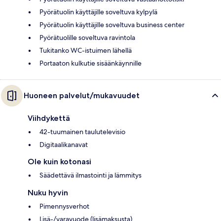
Pyörätuolin käyttäjille soveltuva kylpylä
Pyörätuolin käyttäjille soveltuva business center
Pyörätuolille soveltuva ravintola
Tukitanko WC-istuimen lähellä
Portaaton kulkutie sisäänkäynnille
Huoneen palvelut/mukavuudet
Viihdykettä
42-tuumainen taulutelevisio
Digitaalikanavat
Ole kuin kotonasi
Säädettävä ilmastointi ja lämmitys
Nuku hyvin
Pimennysverhot
Lisä-/varavuode (lisämaksusta)