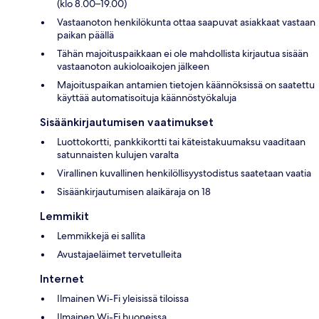
(klo 8.00–19.00)
Vastaanoton henkilökunta ottaa saapuvat asiakkaat vastaan
paikan päällä
Tähän majoituspaikkaan ei ole mahdollista kirjautua sisään
vastaanoton aukioloaikojen jälkeen
Majoituspaikan antamien tietojen käännöksissä on saatettu
käyttää automatisoituja käännöstyökaluja
Sisäänkirjautumisen vaatimukset
Luottokortti, pankkikortti tai käteistakuumaksu vaaditaan
satunnaisten kulujen varalta
Virallinen kuvallinen henkilöllisyystodistus saatetaan vaatia
Sisäänkirjautumisen alaikäraja on 18
Lemmikit
Lemmikkejä ei sallita
Avustajaeläimet tervetulleita
Internet
Ilmainen Wi-Fi yleisissä tiloissa
Ilmainen Wi-Fi huoneissa