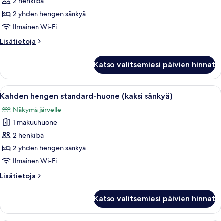
hengen
2 henkilöä
standard-
2 yhden hengen sänkyä
huone
Ilmainen Wi-Fi
(yksi
Lisätietoja
Lisätietoja
tai
huoneesta
kaksi
Kahden
Katso valitsemiesi päivien hinnat
hengen
sänkyä)
standard-
kuvat
huone
Avaa
Hotellihuone, jossa on sänky, sohva, työ
6
(yksi
Kahden hengen standard-huone (kaksi sänkyä)
kaikki
tai
Näkymä järvelle
kaksi
huonetyypin
sänkyä)
1 makuuhuone
Kahden
hengen
2 henkilöä
standard-
2 yhden hengen sänkyä
huone
Ilmainen Wi-Fi
(kaksi
Lisätietoja
Lisätietoja
sänkyä)
huoneesta
kuvat
Kahden
Katso valitsemiesi päivien hinnat
hengen
standard-
huone