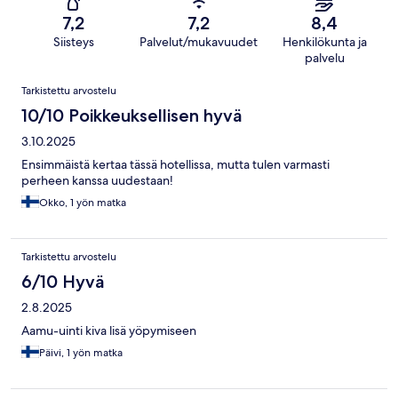
7,2
7,2
8,4
Siisteys
Palvelut/mukavuudet
Henkilökunta ja
palvelu
Arvostelut
Tarkistettu arvostelu
10/10 Poikkeuksellisen hyvä
3.10.2025
Ensimmäistä kertaa tässä hotellissa, mutta tulen varmasti
perheen kanssa uudestaan!
Okko, 1 yön matka
Tarkistettu arvostelu
6/10 Hyvä
2.8.2025
Aamu-uinti kiva lisä yöpymiseen
Päivi, 1 yön matka