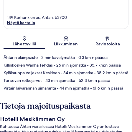
149 Karhunkierros, Ahtari, 63700
Näytä kartalla
Kartta
Lähettyvillä
Liikkuminen
Ravintoloita
Ähtärin eläinpuisto
- 3 min kävelymatka
- 0.3 km:n päässä
Killinkosken Wanha Tehdas
- 26 min ajomatka
- 35.7 km:n päässä
Kyläkauppa Veljekset Keskinen
- 34 min ajomatka
- 38.2 km:n päässä
Torisevan rotkojärvet
- 43 min ajomatka
- 62.3 km:n päässä
Virtain laivarannan uimaranta
- 44 min ajomatka
- 61.6 km:n päässä
Tietoja majoituspaikasta
Hotelli Mesikämmen Oy
Kohteessa Ähtäri vieraillessasi Hotelli Mesikämmen Oy on loistava
vaihtoehto. Voit rentoutua drinkin äärellä baarissa tai nauttia aterian