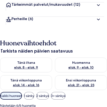
Tärkeimmät palvelut/mukavuudet
(12)
Perheille
(6)
Huonevaihtoehdot
Tarkista näiden päivien saatavuus
Tarkista tämän illan saatavuus elok. 8 - elok. 9
Tarkista huomisen saatavuus el
Tänä iltana
Huomenna
elok. 8 - elok. 9
elok. 9 - elok. 10
Tarkista tämän viikonlopun saatavuus elok. 14 - elok. 16
Tarkista ensi viikonlopun saata
Tänä viikonloppuna
Ensi viikonloppuna
elok. 14 - elok. 16
elok. 21 - elok. 23
Huoneille
Kaikki huoneet
1 sänky
2 sänkyä
3+ sänkyä
saatavilla
olevia
Näytetään 6/6 huonetta