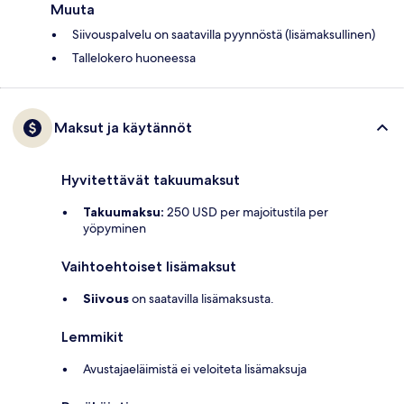
Muuta
Siivouspalvelu on saatavilla pyynnöstä (lisämaksullinen)
Tallelokero huoneessa
Maksut ja käytännöt
Hyvitettävät takuumaksut
Takuumaksu:
250 USD per majoitustila per
yöpyminen
Vaihtoehtoiset lisämaksut
Siivous
on saatavilla lisämaksusta.
Lemmikit
Avustajaeläimistä ei veloiteta lisämaksuja