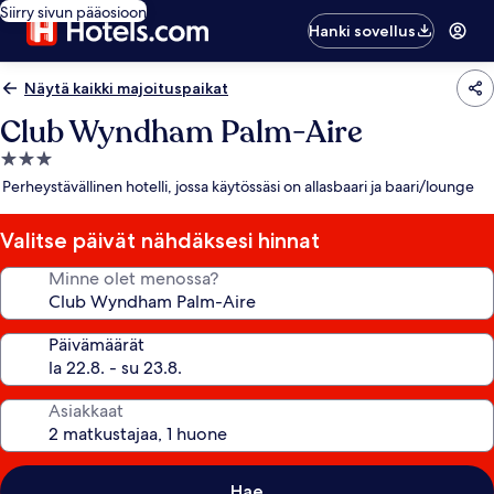
Siirry sivun pääosioon
Hanki sovellus
Näytä kaikki majoituspaikat
Club Wyndham Palm-Aire
3.0
tähden
Perheystävällinen hotelli, jossa käytössäsi on allasbaari ja baari/lounge
majoituspaikka
Valitse päivät nähdäksesi hinnat
Minne olet menossa?
Päivämäärät
Asiakkaat
Hae