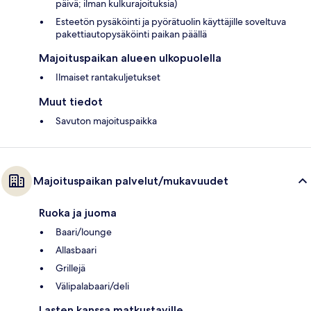
päivä; ilman kulkurajoituksia)
Esteetön pysäköinti ja pyörätuolin käyttäjille soveltuva
pakettiautopysäköinti paikan päällä
Majoituspaikan alueen ulkopuolella
Ilmaiset rantakuljetukset
Muut tiedot
Savuton majoituspaikka
Majoituspaikan palvelut/mukavuudet
Ruoka ja juoma
Baari/lounge
Allasbaari
Grillejä
Välipalabaari/deli
Lasten kanssa matkustaville