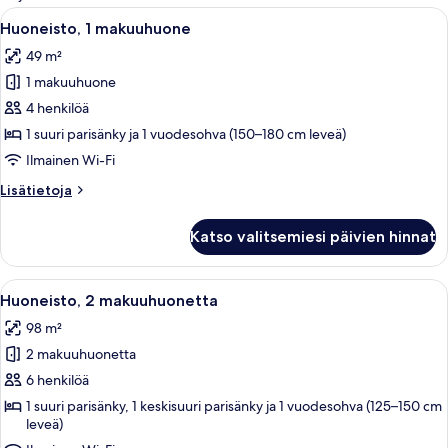
suodattimia
Avaa
Hotellihuone, jossa on suuri sänky, kak
8
Huoneisto, 1 makuuhuone
kaikki
49 m²
huonetyypin
1 makuuhuone
Huoneisto,
1
4 henkilöä
makuuhuone
1 suuri parisänky ja 1 vuodesohva (150–180 cm leveä)
kuvat
Ilmainen Wi-Fi
Lisätietoja
Lisätietoja
huoneesta
Huoneisto,
Katso valitsemiesi päivien hinnat
1
makuuhuone
Avaa
Hotellihuone, jossa on kaksi sänkyä, kat
5
Huoneisto, 2 makuuhuonetta
kaikki
98 m²
huonetyypin
2 makuuhuonetta
Huoneisto,
2
6 henkilöä
makuuhuonetta
1 suuri parisänky, 1 keskisuuri parisänky ja 1 vuodesohva (125–150 cm
leveä)
kuvat