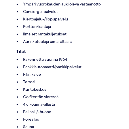
Ympäri vuorokauden auki oleva vastaanotto
Concierge-palvelut
Kiertoajelu-/lippupalvelu
Portteri/kantaja
Ilmaiset rantakuljetukset
Aurinkotuoleja uima-altaalla
Tilat
Rakennettu vuonna 1964
Pankkiautomaatti/pankkipalvelut
Piknikalue
Terassi
Kuntokeskus
Golfkentän vieressä
4 ulkouima-allasta
Pelihalli/-huone
Poreallas
Sauna