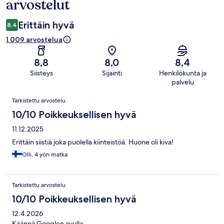
arvostelut
Erittäin hyvä
8,4
1 009 arvostelua
8,8
8,0
8,4
Siisteys
Sijainti
Henkilökunta ja
palvelu
Arvostelut
Tarkistettu arvostelu
10/10 Poikkeuksellisen hyvä
11.12.2025
Erittäin siistiä joka puolella kiinteistöä. Huone oli kiva!
Olli, 4 yön matka
Tarkistettu arvostelu
10/10 Poikkeuksellisen hyvä
12.4.2026
Käännä Googlen avulla