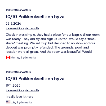
Tarkistettu arvostelu
10/10 Poikkeuksellisen hyvä
28.3.2026
Käännä Googlen avulla
Check in was simple, they had a place for our bags u til our room
was ready. They did try and sign us up for I would say a "time-
share" meeting. We set it up but decided to no show and our
deposit was promptly refunded. The grounds, pool, and
location were all great. And the room was beautiful. Would
definitely recommend and stay there again.
Murray, 2 yön matka
Tarkistettu arvostelu
10/10 Poikkeuksellisen hyvä
19.11.2025
Käännä Googlen avulla
I really love it there
Luis, 2 yön matka