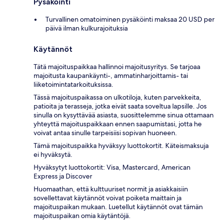
Pysäköinti
Turvallinen omatoiminen pysäköinti maksaa 20 USD per
päivä ilman kulkurajoituksia
Käytännöt
Tätä majoituspaikkaa hallinnoi majoitusyritys. Se tarjoaa
majoitusta kaupankäynti-, ammatinharjoittamis- tai
liiketoimintatarkoituksissa.
Tässä majoituspaikassa on ulkotiloja, kuten parvekkeita,
patioita ja terasseja, jotka eivät saata soveltua lapsille. Jos
sinulla on kysyttävää asiasta, suosittelemme sinua ottamaan
yhteyttä majoituspaikkaan ennen saapumistasi, jotta he
voivat antaa sinulle tarpeisiisi sopivan huoneen.
Tämä majoituspaikka hyväksyy luottokortit. Käteismaksuja
ei hyväksytä.
Hyväksytyt luottokortit: Visa, Mastercard, American
Express ja Discover
Huomaathan, että kulttuuriset normit ja asiakkaisiin
sovellettavat käytännöt voivat poiketa maittain ja
majoituspaikan mukaan. Luetellut käytännöt ovat tämän
majoituspaikan omia käytäntöjä.