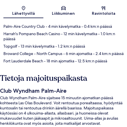
Kartta
Lähettyvillä
Liikkuminen
Ravintoloita
Palm-Aire Country Club
- 4 min kävelymatka
- 0.4 km:n päässä
Harrah's Pompano Beach Casino
- 12 min kävelymatka
- 1.0 km:n
päässä
Topgolf
- 13 min kävelymatka
- 1.2 km:n päässä
Broward College - North Campus
- 6 min ajomatka
- 2.4 km:n päässä
Fort Lauderdale Beach
- 18 min ajomatka
- 12.5 km:n päässä
Tietoja majoituspaikasta
Club Wyndham Palm-Aire
Club Wyndham Palm-Aire sijaitsee 15 minuutin ajomatkan päässä
kohteesta Las Olas Boulevard. Voit rentoutua porealtaassa, hyödyntää
kuntosalin tai rentoutua drinkin äärellä baarissa. Majoituspaikassa
käytössäsi on 4 ulkouima-allasta, allasbaari, ja huoneissa olevat
mukavuudet kuten jääkaapit ja mikroaaltouunit. Uima-allas ja avulias
henkilökunta ovat myös asioita, joita matkailijat arvostavat.