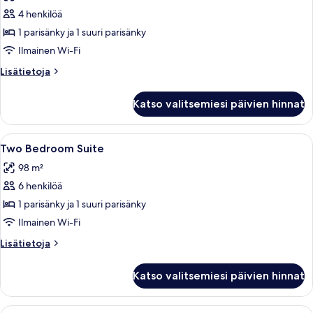
huonetyypin
4 henkilöä
One
Bedroom
1 parisänky ja 1 suuri parisänky
Suite
Ilmainen Wi-Fi
kuvat
Lisätietoja
Lisätietoja
huoneesta
One
Katso valitsemiesi päivien hinnat
Bedroom
Suite
Avaa
Ylelliset vuodevaatteet, pillowtop-patj
1
Two Bedroom Suite
kaikki
98 m²
huonetyypin
6 henkilöä
Two
Bedroom
1 parisänky ja 1 suuri parisänky
Suite
Ilmainen Wi-Fi
kuvat
Lisätietoja
Lisätietoja
huoneesta
Two
Katso valitsemiesi päivien hinnat
Bedroom
Suite