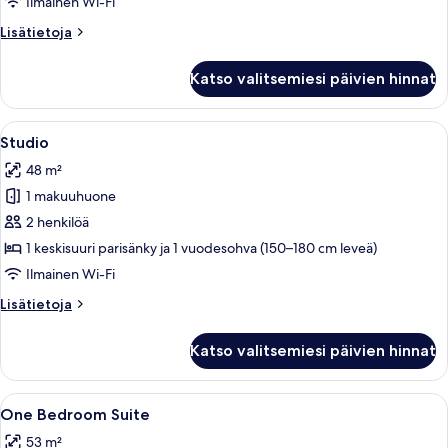
Ilmainen Wi-Fi
Lisätietoja
Lisätietoja
huoneesta
Huoneisto,
Katso valitsemiesi päivien hinnat
2
makuuhuonetta
Avaa
Hotellihuone, jossa on sänky, ruokapöyt
8
Studio
kaikki
48 m²
huonetyypin
1 makuuhuone
Studio
kuvat
2 henkilöä
1 keskisuuri parisänky ja 1 vuodesohva (150–180 cm leveä)
Ilmainen Wi-Fi
Lisätietoja
Lisätietoja
huoneesta
Studio
Katso valitsemiesi päivien hinnat
Avaa
Ylelliset vuodevaatteet, pillowtop-patj
1
One Bedroom Suite
kaikki
53 m²