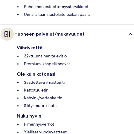
Puhelimen esteettömyystarvikkeet
Uima-altaan nostolaite paikan päällä
Huoneen palvelut/mukavuudet
Viihdykettä
32-tuumainen televisio
Premium-kaapelikanavat
Ole kuin kotonasi
Säädettävä ilmastointi
Kattotuuletin
Kahvin-/vedenkeitin
Silitysrauta-/lauta
Nuku hyvin
Pimennysverhot
Ylelliset vuodevaatteet