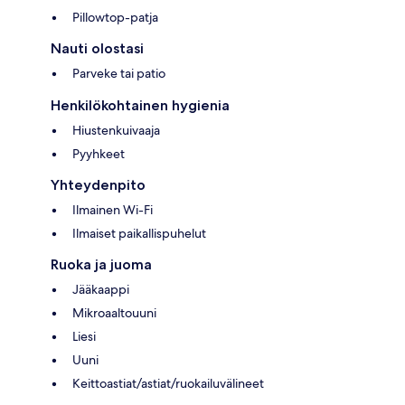
Pillowtop-patja
Nauti olostasi
Parveke tai patio
Henkilökohtainen hygienia
Hiustenkuivaaja
Pyyhkeet
Yhteydenpito
Ilmainen Wi-Fi
Ilmaiset paikallispuhelut
Ruoka ja juoma
Jääkaappi
Mikroaaltouuni
Liesi
Uuni
Keittoastiat/astiat/ruokailuvälineet