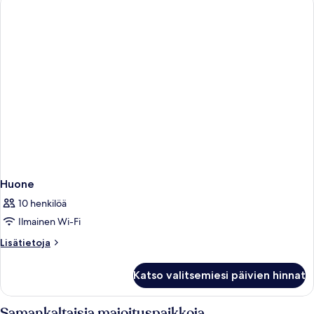
Huone
10 henkilöä
Ilmainen Wi-Fi
Lisätietoja
Lisätietoja
huoneesta
Huone
Katso valitsemiesi päivien hinnat
Samankaltaisia majoituspaikkoja