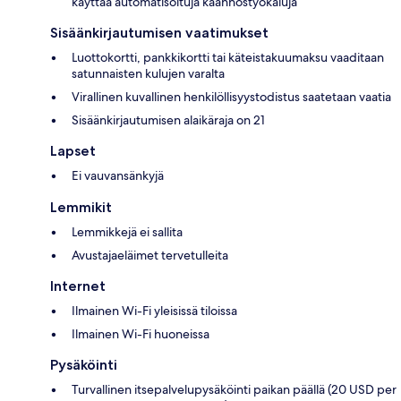
käyttää automatisoituja käännöstyökaluja
Sisäänkirjautumisen vaatimukset
Luottokortti, pankkikortti tai käteistakuumaksu vaaditaan
satunnaisten kulujen varalta
Virallinen kuvallinen henkilöllisyystodistus saatetaan vaatia
Sisäänkirjautumisen alaikäraja on 21
Lapset
Ei vauvansänkyjä
Lemmikit
Lemmikkejä ei sallita
Avustajaeläimet tervetulleita
Internet
Ilmainen Wi-Fi yleisissä tiloissa
Ilmainen Wi-Fi huoneissa
Pysäköinti
Turvallinen itsepalvelupysäköinti paikan päällä (20 USD per