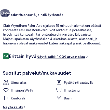
llinen
Seuraava
60+
Yleistiedot
Huoneet
Sijainti
Käytännöt
Club Wyndham Palm-Aire sijaitsee 15 minuutin ajomatkan päässä
kohteesta Las Olas Boulevard. Voit rentoutua porealtaassa,
hyödyntää kuntosalin tai rentoutua drinkin äärellä baarissa.
Majoituspaikassa käytössäsi on 4 ulkouima-allasta, allasbaari, ja
huoneissa olevat mukavuudet kuten jääkaapit ja mikroaaltouunit.
Uima-allas ja avulias henkilökunta ovat myös asioita, joita matkailijat
arvostavat.
Arvostelut
Erittäin hyvä
8,4
Näytä kaikki 1 009 arvostelua
8,4 kautta 10.
4 ulkouima-allasta, aurinkotuoleja
Suositut palvelut/mukavuudet
Uima-allas
Pysäköinti saatavilla
Ilmainen Wi-Fi
Ilmastointi
Kuntosali
Baari
Näytä kaikki