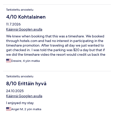
Tarkistettu arvostelu
4/10 Kohtalainen
11.7.2026
Käännä Googlen avulla
We knew when booking that this was a timeshare. We booked
through hotels.com and had no interest in participating in the
timeshare promotion. After traveling all day we just wanted to
get checked in. I was told the parking was $20 a day but that if
we did the timeshare video the resort would credit us back the
money towards our next trip. I explained many times that I
Dessire, 4 yön matka
wasn't interested and would rather just pay the $20 a day. They
were very high pressure and it took a good 15 minutes for them
to give up. The rooms themselves are spacious but the carpet is
Tarkistettu arvostelu
dirty amd outdated. The elevator was broken and appeared to
have been broken for a long time. We had to use the service
8/10 Erittäin hyvä
elevator and there were often no carts available. The pool was
24.10.2025
packed with people and there were never any towels available.
The location was okay. We have stayed at other timeshares that
Käännä Googlen avulla
were way better.
I enjoyed my stay.
Angel M, 2 yön matka