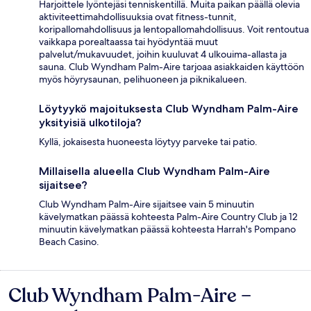
Harjoittele lyöntejäsi tenniskentillä. Muita paikan päällä olevia
aktiviteettimahdollisuuksia ovat fitness-tunnit,
koripallomahdollisuus ja lentopallomahdollisuus. Voit rentoutua
vaikkapa porealtaassa tai hyödyntää muut
palvelut/mukavuudet, joihin kuuluvat 4 ulkouima-allasta ja
sauna. Club Wyndham Palm-Aire tarjoaa asiakkaiden käyttöön
myös höyrysaunan, pelihuoneen ja piknikalueen.
Löytyykö majoituksesta Club Wyndham Palm-Aire
yksityisiä ulkotiloja?
Kyllä, jokaisesta huoneesta löytyy parveke tai patio.
Millaisella alueella Club Wyndham Palm-Aire
sijaitsee?
Club Wyndham Palm-Aire sijaitsee vain 5 minuutin
kävelymatkan päässä kohteesta Palm-Aire Country Club ja 12
minuutin kävelymatkan päässä kohteesta Harrah's Pompano
Beach Casino.
Club Wyndham Palm-Aire –
Arvostelut