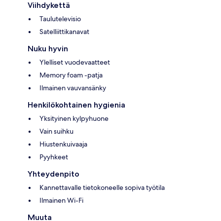
Viihdykettä
Taulutelevisio
Satelliittikanavat
Nuku hyvin
Ylelliset vuodevaatteet
Memory foam -patja
Ilmainen vauvansänky
Henkilökohtainen hygienia
Yksityinen kylpyhuone
Vain suihku
Hiustenkuivaaja
Pyyhkeet
Yhteydenpito
Kannettavalle tietokoneelle sopiva työtila
Ilmainen Wi-Fi
Muuta