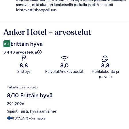
sanovat, että alue on keskeisellä paikalla ja että se sopii
loistavasti shoppailuun.
Anker Hotel – arvostelut
Arvostelut
Erittäin hyvä
8,4
3 448 arvostelua
8,8
8,0
8,8
Siisteys
Palvelut/mukavuudet
Henkilökunta ja
palvelu
Arvostelut
Tarkistettu arvostelu
8/10 Erittäin hyvä
29.1.2026
Sijainti, siisti, hyvä aamiainen
TUPALA, 3 yön matka