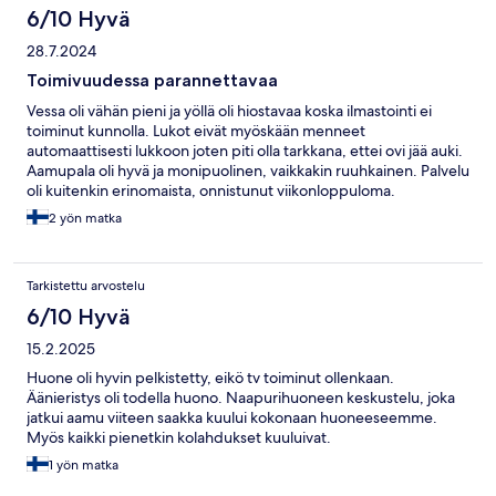
6/10 Hyvä
28.7.2024
Toimivuudessa parannettavaa
Vessa oli vähän pieni ja yöllä oli hiostavaa koska ilmastointi ei
toiminut kunnolla. Lukot eivät myöskään menneet
automaattisesti lukkoon joten piti olla tarkkana, ettei ovi jää auki.
Aamupala oli hyvä ja monipuolinen, vaikkakin ruuhkainen. Palvelu
oli kuitenkin erinomaista, onnistunut viikonloppuloma.
2 yön matka
Tarkistettu arvostelu
6/10 Hyvä
15.2.2025
Huone oli hyvin pelkistetty, eikö tv toiminut ollenkaan.
Äänieristys oli todella huono. Naapurihuoneen keskustelu, joka
jatkui aamu viiteen saakka kuului kokonaan huoneeseemme.
Myös kaikki pienetkin kolahdukset kuuluivat.
1 yön matka