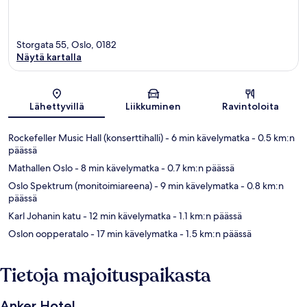
Storgata 55, Oslo, 0182
Näytä kartalla
Kartta
Lähettyvillä
Liikkuminen
Ravintoloita
Rockefeller Music Hall (konserttihalli)
- 6 min kävelymatka
- 0.5 km:n
päässä
Mathallen Oslo
- 8 min kävelymatka
- 0.7 km:n päässä
Oslo Spektrum (monitoimiareena)
- 9 min kävelymatka
- 0.8 km:n
päässä
Karl Johanin katu
- 12 min kävelymatka
- 1.1 km:n päässä
Oslon oopperatalo
- 17 min kävelymatka
- 1.5 km:n päässä
Tietoja majoituspaikasta
Anker Hotel