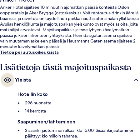
Anker Hotel sijaitsee 10 minuutin ajomatkan päässä kohteista Oslon
oopperatalo ja Aker Brygge (ostoskeskus). Voit rentoutua drinkin äärellä
baarissa, ja ravintola on täydellinen paikka nauttia ateria nälän yllättäessä.
Avulias henkilökunta ja majoituspaikan yleiskunto ovat myös asioita, joita
matkailijat arvostavat. Majoituspaikka sijaitsee lyhyen kävelymatkan
päässä julkisen liikenteen yhteyksistä: Heimdalsgatan asema sijaitsee
vain muutaman askeleen päässä ja Hausmanns Gaten asema sijaitsee 2
minuutin kävelymatkan päässä.
Tietoa peruutusoikeuksista
Lisätietoja tästä majoituspaikasta
Yleistä
Hotellin koko
296 huonetta
14 kerrosta
Saapuminen/lähteminen
Sisäänkirjautuminen alkaa: klo 15.00. Sisäänkirjautuminen
päättyy: klo milloin tahansa.