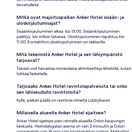
tervetulleita.
Mitkä ovat majoituspaikan Anker Hotel sisään- ja
uloskirjautumisajat?
Sisäänkirjautuminen alkaa: klo 15.00. Sisäänkirjautuminen
päättyy: klo milloin tahansa. Uloskirjautuminen tapahtuu klo
11.00. Kontaktiton uloskirjautuminen on saatavilla.
Mitä tekemistä Anker Hotel ja sen lähiympäristö
tarjoavat?
Talvisin voit harrastaa monenlaisia aktiviteetteja lähistöllä, kuten
hiihtää/lasketella.
Tarjoaako Anker Hotel ravintolapalveluita tai onko
sen lähiseudulla ravintoloita?
Kyllä, paikan päällä on ravintola nimeltä Lobbybaren.
Millaisella alueella Anker Hotel sijaitsee?
Anker Hotel sijaitsee joen rannalla alueella Oslon kaupungin
keskusta. Heimdalsgatan asema on vain 2 minuutin ja Oslon
oopperatalo vain 19 minuutin kävelymatkan päässä. Matkailijat