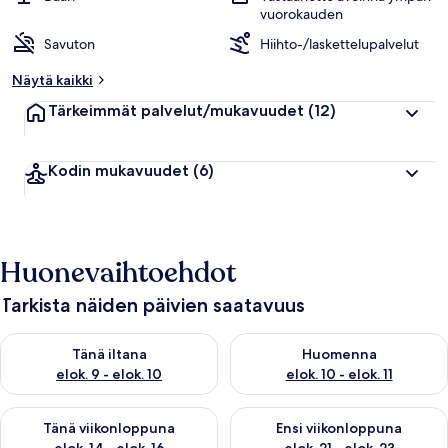
vuorokauden
Savuton
Hiihto-/laskettelupalvelut
Näytä kaikki
Tärkeimmät palvelut/mukavuudet
(12)
Kodin mukavuudet
(6)
Huonevaihtoehdot
Tarkista näiden päivien saatavuus
Tarkista tämän illan saatavuus elok. 9 - elok. 10
Tarkista huomisen saatavuus elo
Tänä iltana
Huomenna
elok. 9 - elok. 10
elok. 10 - elok. 11
Tarkista tämän viikonlopun saatavuus elok. 14 - elok. 16
Tarkista ensi viikonlopun saata
Tänä viikonloppuna
Ensi viikonloppuna