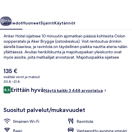
llinen
Seuraava
77+
Yleistiedot
Huoneet
Sijainti
Käytännöt
Anker Hotel sijaitsee 10 minuutin ajomatkan päässä kohteista Oslon
oopperatalo ja Aker Brygge (ostoskeskus). Voit rentoutua drinkin
äärellä baarissa, ja ravintola on täydellinen paikka nauttia ateria nälän
yllättäessä. Avulias henkilökunta ja majoituspaikan yleiskunto ovat
myös asioita, joita matkailijat arvostavat. Majoituspaikka sijaitsee
lyhyen kävelymatkan päässä julkisen liikenteen yhteyksistä:
Heimdalsgatan asema sijaitsee vain muutaman askeleen päässä ja
Nykyinen
135 €
Hausmanns Gaten asema sijaitsee 2 minuutin kävelymatkan päässä.
hinta
sisältää verot ja maksut
on
30.8.–31.8.
Lounge
135 €
Arvostelut
Erittäin hyvä
8,4
Näytä kaikki 3 448 arvostelua
8,4 kautta 10.
Suositut palvelut/mukavuudet
Ilmainen Wi-Fi
Ravintola
Baari
Vastaanotto avoinna ympäri