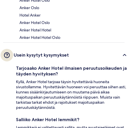
Anker Hotel Oslo
Anker Oslo
Hotel Anker
Anker Hotel Oslo
Anker Hotel Hotel
Anker Hotel Hotel Oslo
Usein kysytyt kysymykset
Tarjoaako Anker Hotel ilmaisen peruutusoikeuden ja
täyden hyvityksen?
Kyllä, Anker Hotel tarjoaa täysin hyvitettäviä huoneita
sivustollamme. Hyvitettävän huoneen voi peruuttaa siihen asti,
kunnes sisäänkirjautumiseen on muutama päivä aikaa
majoituspaikan peruutuskäytännöistä riippuen. Muista vain
tarkistaa tarkat ehdot ja rajoitukset majoituspaikan
peruutuskäytännöistä.
Salliiko Anker Hotel lemmikit?
Lemmikkejä ei valitettavasti sallita, mutta avustajaeläimet ovat