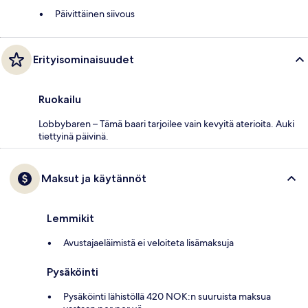
Päivittäinen siivous
Erityisominaisuudet
Ruokailu
Lobbybaren – Tämä baari tarjoilee vain kevyitä aterioita. Auki
tiettyinä päivinä.
Maksut ja käytännöt
Lemmikit
Avustajaeläimistä ei veloiteta lisämaksuja
Pysäköinti
Pysäköinti lähistöllä 420 NOK:n suuruista maksua