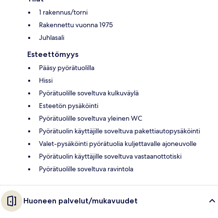
1 rakennus/torni
Rakennettu vuonna 1975
Juhlasali
Esteettömyys
Pääsy pyörätuolilla
Hissi
Pyörätuolille soveltuva kulkuväylä
Esteetön pysäköinti
Pyörätuolille soveltuva yleinen WC
Pyörätuolin käyttäjille soveltuva pakettiautopysäköinti
Valet-pysäköinti pyörätuolia kuljettavalle ajoneuvolle
Pyörätuolin käyttäjille soveltuva vastaanottotiski
Pyörätuolille soveltuva ravintola
Huoneen palvelut/mukavuudet