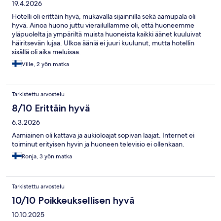
19.4.2026
Hotelli oli erittäin hyvä, mukavalla sijainnilla sekä aamupala oli
hyvä. Ainoa huono juttu vierailullamme oli, että huoneemme
yläpuolelta ja ympäriltä muista huoneista kaikki äänet kuuluivat
häiritsevän lujaa. Ulkoa ääniä ei juuri kuulunut, mutta hotellin
sisällä oli aika meluisaa.
Ville, 2 yön matka
Tarkistettu arvostelu
8/10 Erittäin hyvä
6.3.2026
Aamiainen oli kattava ja aukioloajat sopivan laajat. Internet ei
toiminut erityisen hyvin ja huoneen televisio ei ollenkaan.
Ronja, 3 yön matka
Tarkistettu arvostelu
10/10 Poikkeuksellisen hyvä
10.10.2025