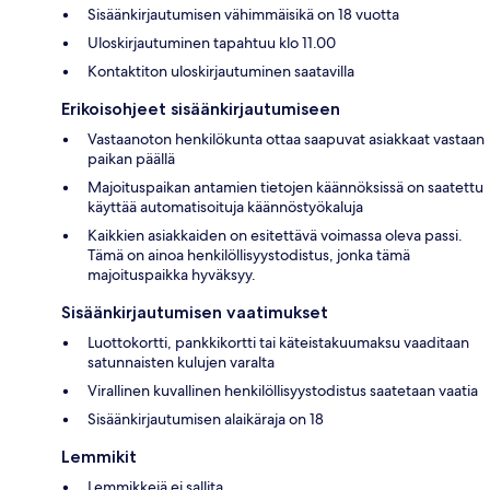
Sisäänkirjautumisen vähimmäisikä on 18 vuotta
Uloskirjautuminen tapahtuu klo 11.00
Kontaktiton uloskirjautuminen saatavilla
Erikoisohjeet sisäänkirjautumiseen
Vastaanoton henkilökunta ottaa saapuvat asiakkaat vastaan
paikan päällä
Majoituspaikan antamien tietojen käännöksissä on saatettu
käyttää automatisoituja käännöstyökaluja
Kaikkien asiakkaiden on esitettävä voimassa oleva passi.
Tämä on ainoa henkilöllisyystodistus, jonka tämä
majoituspaikka hyväksyy.
Sisäänkirjautumisen vaatimukset
Luottokortti, pankkikortti tai käteistakuumaksu vaaditaan
satunnaisten kulujen varalta
Virallinen kuvallinen henkilöllisyystodistus saatetaan vaatia
Sisäänkirjautumisen alaikäraja on 18
Lemmikit
Lemmikkejä ei sallita