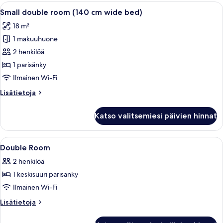
(kaksi
Avaa
Hotellihuone, jossa on suuri sänky, pui
5
sänkyä)
Small double room (140 cm wide bed)
kaikki
18 m²
huonetyypin
1 makuuhuone
Small
double
2 henkilöä
room
1 parisänky
(140
Ilmainen Wi-Fi
cm
Lisätietoja
Lisätietoja
wide
huoneesta
bed)
Small
Katso valitsemiesi päivien hinnat
double
kuvat
room
(140
Avaa
Ylelliset vuodevaatteet, memory foam 
7
cm
Double Room
kaikki
wide
2 henkilöä
bed)
huonetyypin
1 keskisuuri parisänky
Double
Room
Ilmainen Wi-Fi
kuvat
Lisätietoja
Lisätietoja
huoneesta
Double