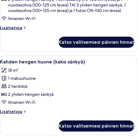
vuodesohva (100–125 cm leveä) TAI 3 yhden hengen sänkyä, 1
vuodesohva (100–125 cm leveä) ja 1 futon (74–100 cm leveä)
Ilmainen Wi-Fi
Lisätietoja
Lisätietoja
huoneesta
Perhehuone
Katso valitsemiesi päivien hinnat
Avaa
Hotellihuone, jossa on kaksi sänkyä, työ
4
Kahden hengen huone (kaksi sänkyä)
kaikki
18 m²
huonetyypin
1 makuuhuone
Kahden
hengen
2 henkilöä
huone
2 yhden hengen sänkyä
(kaksi
Ilmainen Wi-Fi
sänkyä)
Lisätietoja
Lisätietoja
kuvat
huoneesta
Kahden
Katso valitsemiesi päivien hinnat
hengen
huone