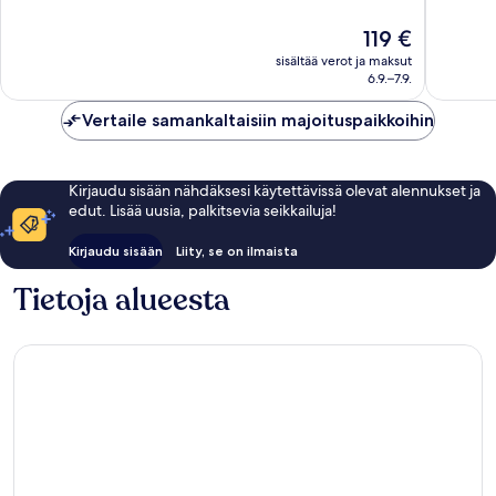
10,
10,
Erittäin
Erittäin
Hinta
119 €
hyvä,
hyvä,
on
sisältää verot ja maksut
3 605
524
119 €
6.9.–7.9.
arvostelua
arvostel
Vertaile samankaltaisiin majoituspaikkoihin
Kirjaudu sisään nähdäksesi käytettävissä olevat alennukset ja
edut. Lisää uusia, palkitsevia seikkailuja!
Kirjaudu sisään
Liity, se on ilmaista
Tietoja alueesta