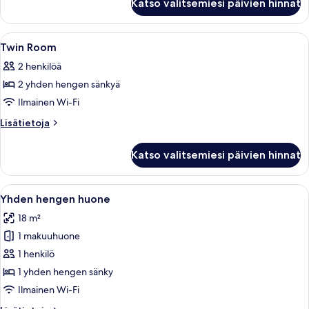
Katso valitsemiesi päivien hinnat
Room
Avaa
Ylelliset vuodevaatteet, memory foam 
4
Twin Room
kaikki
2 henkilöä
huonetyypin
2 yhden hengen sänkyä
Twin
Room
Ilmainen Wi-Fi
kuvat
Lisätietoja
Lisätietoja
huoneesta
Twin
Katso valitsemiesi päivien hinnat
Room
Avaa
Hotellihuone, jossa on sänky, työpöytä, 
5
Yhden hengen huone
kaikki
18 m²
huonetyypin
1 makuuhuone
Yhden
hengen
1 henkilö
huone
1 yhden hengen sänky
kuvat
Ilmainen Wi-Fi