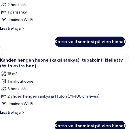
deluxe-
2 henkilöä
huone
1 parisänky
kuvat
Ilmainen Wi-Fi
Lisätietoja
Lisätietoja
huoneesta
Kahden
Katso valitsemiesi päivien hinnat
hengen
deluxe-
huone
Avaa
Hotellihuone, jossa on kaksi sänkyä, ty
4
Kahden hengen huone (kaksi sänkyä), tupakointi kielletty
kaikki
(With extra bed)
huonetyypin
18 m²
Kahden
1 makuuhuone
hengen
3 henkilöä
huone
(kaksi
2 yhden hengen sänkyä ja 1 futon (74–100 cm leveä)
sänkyä),
Ilmainen Wi-Fi
tupakointi
Lisätietoja
Lisätietoja
kielletty
huoneesta
(With
Kahden
Katso valitsemiesi päivien hinnat
hengen