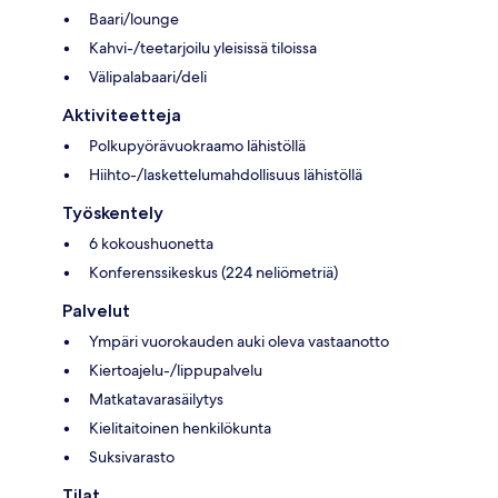
Baari/lounge
Kahvi-/teetarjoilu yleisissä tiloissa
Välipalabaari/deli
Aktiviteetteja
Polkupyörävuokraamo lähistöllä
Hiihto-/laskettelumahdollisuus lähistöllä
Työskentely
6 kokoushuonetta
Konferenssikeskus (224 neliömetriä)
Palvelut
Ympäri vuorokauden auki oleva vastaanotto
Kiertoajelu-/lippupalvelu
Matkatavarasäilytys
Kielitaitoinen henkilökunta
Suksivarasto
Tilat