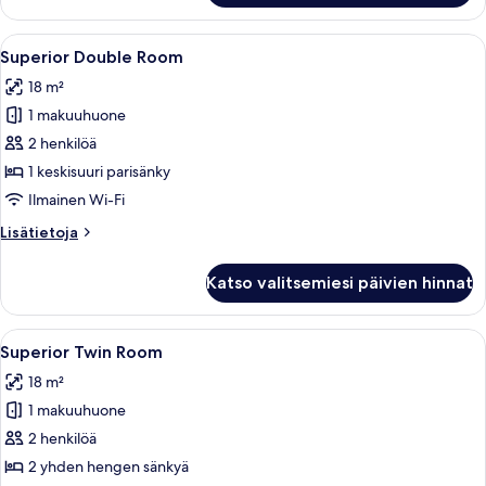
extra
huone
bed)
(kaksi
Avaa
Hotellihuone, jossa on suuri sänky, ka
kuvat
4
sänkyä),
Superior Double Room
kaikki
tupakointi
18 m²
kielletty
huonetyypin
(With
1 makuuhuone
Superior
extra
Double
2 henkilöä
bed)
Room
1 keskisuuri parisänky
kuvat
Ilmainen Wi-Fi
Lisätietoja
Lisätietoja
huoneesta
Superior
Katso valitsemiesi päivien hinnat
Double
Room
Avaa
Hotellihuone, jossa on kaksi sänkyä, py
4
Superior Twin Room
kaikki
18 m²
huonetyypin
1 makuuhuone
Superior
Twin
2 henkilöä
Room
2 yhden hengen sänkyä