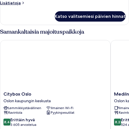
Lisätietoja
Lisätietoja
bed
huoneesta
kuvat
Deluxe
Katso valitsemiesi päivien hinnat
double
room
with
Samankaltaisia majoituspaikkoja
sofa
bed
Citybox Oslo
MediInn 
Citybox
MediInn
Citybox Oslo
MediIn
Oslo
Hotel
Oslon kaupungin keskusta
Oslon k
Oslon
Oslo
Lemmikkiystävällinen
Ilmainen Wi-Fi
Ilmain
kaupungin
Oslon
Ravintola
Pyykinpesutilat
Ravint
keskusta
kaupung
keskust
8.4
8.2
Erittäin hyvä
Erit
8,4
8,2
kautta
kautta
3 605 arvostelua
524 