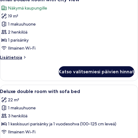
kaikki
Bed
Näkymä kaupungille
huonetyypin
19 m²
Small
Double
1 makuuhuone
Room
2 henkilöä
with
1 parisänky
City
Ilmainen Wi-Fi
View
Lisätietoja
Lisätietoja
kuvat
huoneesta
Small
Katso valitsemiesi päivien hinnat
Double
Room
with
Avaa
Moderni hotellihuone, jossa on sänky,
6
City
Deluxe double room with sofa bed
kaikki
View
22 m²
huonetyypin
1 makuuhuone
Deluxe
double
3 henkilöä
room
1 keskisuuri parisänky ja 1 vuodesohva (100–125 cm leveä)
with
Ilmainen Wi-Fi
sofa