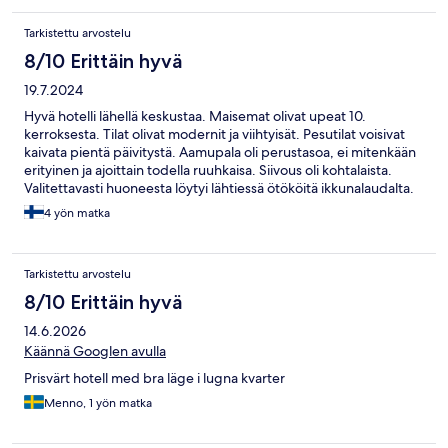
Tarkistettu arvostelu
8/10 Erittäin hyvä
19.7.2024
Hyvä hotelli lähellä keskustaa. Maisemat olivat upeat 10.
kerroksesta. Tilat olivat modernit ja viihtyisät. Pesutilat voisivat
kaivata pientä päivitystä. Aamupala oli perustasoa, ei mitenkään
erityinen ja ajoittain todella ruuhkaisa. Siivous oli kohtalaista.
Valitettavasti huoneesta löytyi lähtiessä ötököitä ikkunalaudalta.
Henkilökunta oli ystävällistä. Hotellin baari oli aika rajoitetusti
4 yön matka
auki, vaikka asiakkaita olisi riittänyt myöhemminkin.
Tarkistettu arvostelu
8/10 Erittäin hyvä
14.6.2026
Käännä Googlen avulla
Prisvärt hotell med bra läge i lugna kvarter
Menno, 1 yön matka