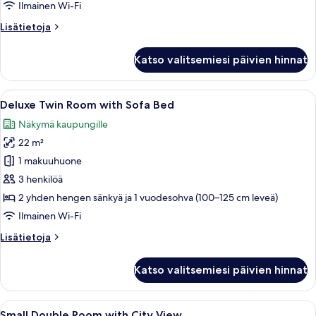
kuvat
Ilmainen Wi-Fi
Lisätietoja
Lisätietoja
huoneesta
Superior
Katso valitsemiesi päivien hinnat
Twin
Room
Avaa
Hotellihuone, jossa on kaksi sänkyä, t
6
Deluxe Twin Room with Sofa Bed
kaikki
Näkymä kaupungille
huonetyypin
22 m²
Deluxe
Twin
1 makuuhuone
Room
3 henkilöä
with
2 yhden hengen sänkyä ja 1 vuodesohva (100–125 cm leveä)
Sofa
Ilmainen Wi-Fi
Bed
Lisätietoja
Lisätietoja
kuvat
huoneesta
Deluxe
Katso valitsemiesi päivien hinnat
Twin
Room
with
Avaa
Moderni hotellihuone, jossa on suuri s
8
Sofa
Small Double Room with City View