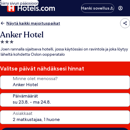
Siirry sivun pääosioon
Hanki sovellus
Näytä kaikki majoituspaikat
Anker Hotel
3.0
tähden
Joen rannalla sijaitseva hotelli, jossa käytössäsi on ravintola ja joka löytyy
majoituspaikka
läheltä kohdetta Oslon oopperatalo
Valitse päivät nähdäksesi hinnat
Minne olet menossa?
Päivämäärät
Asiakkaat