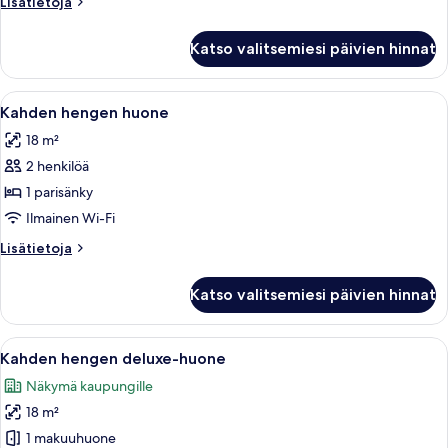
Lisätietoja
Lisätietoja
huoneesta
Yhden
Katso valitsemiesi päivien hinnat
hengen
huone
Avaa
Hotellihuone, jossa on sänky, työpöytä,
6
Kahden hengen huone
kaikki
18 m²
huonetyypin
2 henkilöä
Kahden
hengen
1 parisänky
huone
Ilmainen Wi-Fi
kuvat
Lisätietoja
Lisätietoja
huoneesta
Kahden
Katso valitsemiesi päivien hinnat
hengen
huone
Avaa
Moderni hotellihuone, jossa on suuri s
6
Kahden hengen deluxe-huone
kaikki
Näkymä kaupungille
huonetyypin
18 m²
Kahden
hengen
1 makuuhuone