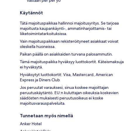
vastaan per per yö
Käytännöt
Tätä majoituspaikkaa hallinnoi majoitusyritys. Se tarjoaa
majoitusta kaupankäynti-, ammatinharjoittamis- tai
liiketoimintatarkoituksissa.
Vain majoituspaikkaan rekisteröityneet asiakkaat voivat
oleskella huoneissa.
Paikan päällä on asiakkaiden turvana palosammutin.
Tämä majoituspaikka hyväksyy luottokortit. Käteismaksuja
ei hyväksytä.
Hyväksytyt luottokortit: Visa, Mastercard, American
Express ja Diners Club
Jos peruutat varauksesi, sinua koskee majoittajan
peruutuskäytäntö. EU:n kuluttajan oikeuksia koskevien
säädösten mukaisesti peruutusoikeus ei koske
majoitusvarauspalveluita.
Tunnetaan myös nimellä
Anker Hotel