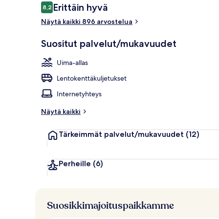
Arvostelut
Erittäin hyvä
8,2
8,2 kautta 10.
Näytä kaikki 896 arvostelua
2 ravintolaa, 
Suositut palvelut/mukavuudet
Uima-allas
Lentokenttäkuljetukset
Internetyhteys
Näytä kaikki
Tärkeimmät palvelut/mukavuudet
(12)
Perheille
(6)
Suosikkimajoituspaikkamme