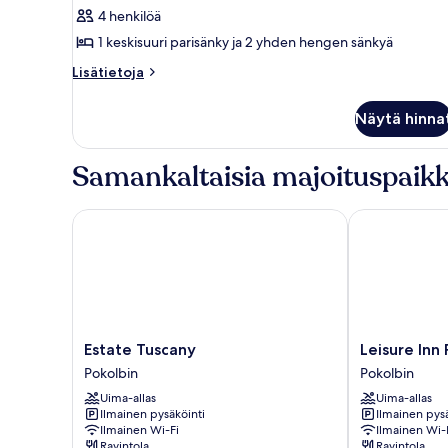
kaikki
4 henkilöä
huonetyypin
1 keskisuuri parisänky ja 2 yhden hengen sänkyä
Hunter
Room
Lisätietoja
Lisätietoja
huoneesta
kuvat
Hunter
Näytä hinna
Room
Samankaltaisia majoituspaikk
Estate Tuscany
Leisure Inn Po
Estate
Leisure
Estate Tuscany
Leisure Inn 
Tuscany
Inn
Pokolbin
Pokolbin
Pokolbin
Pokolbin
Uima-allas
Uima-allas
Hill
Ilmainen pysäköinti
Ilmainen pysä
Pokolbin
Ilmainen Wi-Fi
Ilmainen Wi-
Ravintola
Ravintola