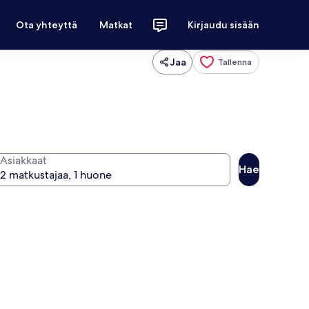
Ota yhteyttä
Matkat
Kirjaudu sisään
Jaa
Tallenna
Asiakkaat
Hae