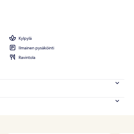
joissa tarjoillaan aamiainen, lounas ja illallinen
Kylpylä
Ilmainen pysäköinti
Ravintola