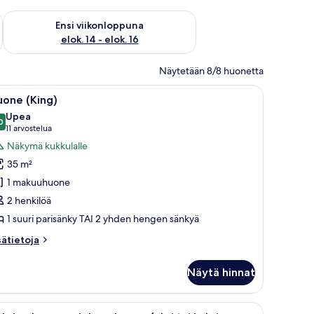
lok. 7 - elok. 9
Tarkista ensi viikonlopun saatavuus elok. 14 - elok. 16
Ensi viikonloppuna
elok. 14 - elok. 16
Näytetään 8/8 huonetta
apsi nojaa kaiteeseen, ja taustalla näkyy olutpullo.
vaa
Pariskunta istuu sängyllä, ja heillä on sylissään
4
uone (King)
ikki
Upea
uonetyypin
0
9,0 kautta 10
(11
11 arvostelua
uone
arvostelua)
Näkymä kukkulalle
King)
35 m²
uvat
1 makuuhuone
2 henkilöä
1 suuri parisänky TAI 2 yhden hengen sänkyä
sätietoja
sätietoja
oneesta
uone
Näytä hinnat
ing)
vaa
Kahden hengen deluxe-huone (yksi tai kaksi sän