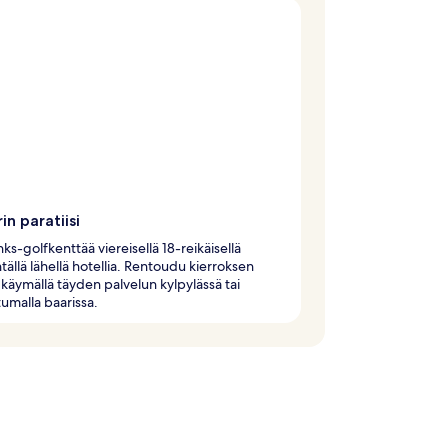
in paratiisi
nks-golfkenttää viereisellä 18-reikäisellä
tällä lähellä hotellia. Rentoudu kierroksen
 käymällä täyden palvelun kylpylässä tai
umalla baarissa.