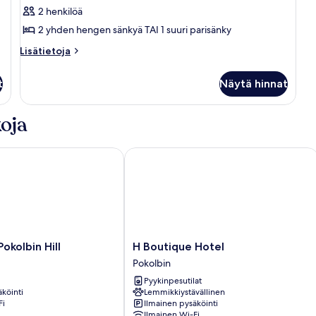
kaikki
2 henkilöä
huonetyypin
2 yhden hengen sänkyä TAI 1 suuri parisänky
King
Room
Lisätietoja
Lisätietoja
huoneesta
kuvat
King
t
Näytä hinnat
Room
oja
kolbin Hill
H Boutique Hotel
H
Pokolbin Hill
H Boutique Hotel
Boutique
Pokolbin
Hotel
Pyykinpesutilat
Pokolbin
köinti
Lemmikkiystävällinen
Fi
Ilmainen pysäköinti
Ilmainen Wi-Fi