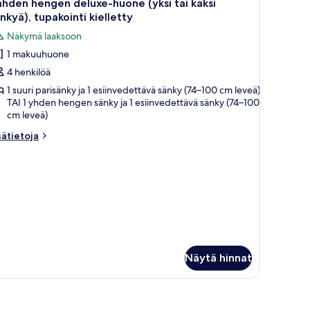
1
hden hengen deluxe-huone (yksi tai kaksi
ikki
nkyä), tupakointi kielletty
uonetyypin
Näkymä laaksoon
ahden
1 makuuhuone
engen
4 henkilöä
eluxe-
uone
1 suuri parisänky ja 1 esiinvedettävä sänky (74–100 cm leveä)
TAI 1 yhden hengen sänky ja 1 esiinvedettävä sänky (74–100
ksi
cm leveä)
i
sätietoja
sätietoja
aksi
oneesta
änkyä),
ahden
upakointi
engen
elletty
luxe-
uone
uvat
ksi
i
ksi
nkyä),
Näytä hinnat
pakointi
elletty
pöytä ja seinään kiinnitetty valaisin.