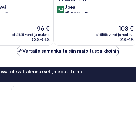
9.2
hyvä
Upea
9,2
kautta
telua
745 arvostelua
10,
Upea,
Hinta
Hinta
96 €
103 €
745
on
on
arvostelua
sisältää verot ja maksut
sisältää verot ja maksut
96 €
103 €
23.8.–24.8.
31.8.–1.9.
Vertaile samankaltaisiin majoituspaikkoihin
issä olevat alennukset ja edut. Lisää