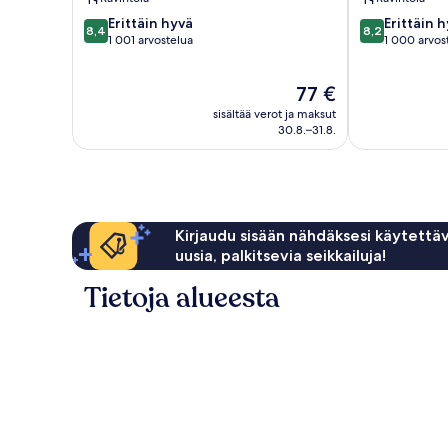
8.4
8.2
Erittäin hyvä
Erittäin 
8,4
8,2
kautta
kautta
1 001 arvostelua
1 000 arvos
10,
10,
Erittäin
Erittäin
Hinta
77 €
hyvä,
hyvä,
on
1 001
1 000
sisältää verot ja maksut
77 €
arvostelua
arvostelua
30.8.–31.8.
Kirjaudu sisään nähdäksesi käytettäv
uusia, palkitsevia seikkailuja!
Tietoja alueesta