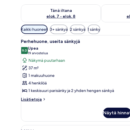
Tarkista tämän illan saatavuus elok. 7 - elok. 8
Tarkista huomi
Tänä iltana
elok. 7 - elok. 8
el
Huoneille
Kaikki huoneet
3+ sänkyä
2 sänkyä
1 sänky
saatavilla
Avaa
Makuuhuone, jossa on sänky, t
olevia
3
Perhehuone, useita sänkyjä
kaikki
suodattimia
Upea
huonetyypin
9,0
9,0 kautta 10
(19
19 arvostelua
Perhehuone,
arvostelua)
Näkymä puutarhaan
useita
37 m²
sänkyjä
1 makuuhuone
kuvat
4 henkilöä
1 keskisuuri parisänky ja 2 yhden hengen sänkyä
Lisätietoja
Lisätietoja
huoneesta
Perhehuone,
Näytä hinna
useita
sänkyjä
Avaa
Hotellihuone, jossa on suuri sä