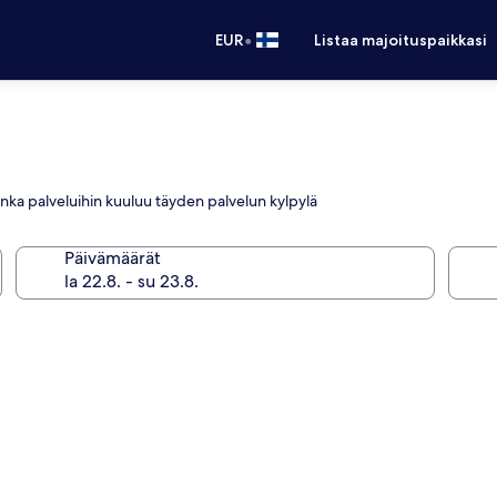
•
EUR
Listaa majoituspaikkasi
jonka palveluihin kuuluu täyden palvelun kylpylä
Päivämäärät