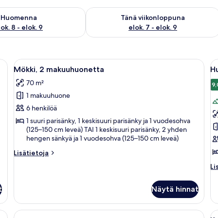
sen saatavuus elok. 8 - elok. 9
Tarkista tämän viikonlopun saatavuus e
Huomenna
Tänä viikonloppuna
ok. 8 - elok. 9
elok. 7 - elok. 9
yynyjä, yöpöytä lampun kanssa ja koriste-esine.
Avaa
Perhe istuu kuistilla, jossa on kaide. L
A
5
Mökki, 2 makuuhuonetta
H
kaikki
ka
70 m²
huonetyypin
h
9,
1 makuuhuone
Mökki,
H
2
(
6 henkilöä
makuuhuonetta
k
1 suuri parisänky, 1 keskisuuri parisänky ja 1 vuodesohva
(125–150 cm leveä) TAI 1 keskisuuri parisänky, 2 yhden
kuvat
hengen sänkyä ja 1 vuodesohva (125–150 cm leveä)
Lisätietoja
Lisätietoja
huoneesta
Li
Li
Mökki,
hu
2
H
makuuhuonetta
t
Näytä hinnat
(K
nky, tuoli, työpöytä ja kattotuuletin.
A