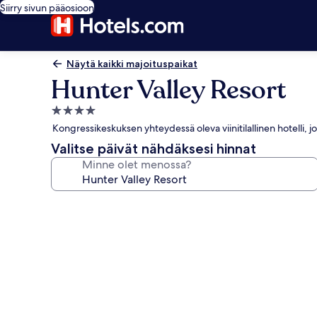
Siirry sivun pääosioon
Näytä kaikki majoituspaikat
Hunter Valley Resort
4.0
tähden
Kongressikeskuksen yhteydessä oleva viinitilallinen hotelli, 
majoituspaikka
Valitse päivät nähdäksesi hinnat
Minne olet menossa?
Majoituspaikan
Hunter
Valley
Resort
valokuvagalleria