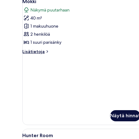
3
Mökki
kaikki
Näkymä puutarhaan
huonetyypin
40 m²
Mökki
kuvat
1 makuuhuone
2 henkilöä
1 suuri parisänky
Lisätietoja
Lisätietoja
huoneesta
Mökki
Näytä hinna
Avaa
Kaksi henkilöä sängyssä, sängy
3
Hunter Room