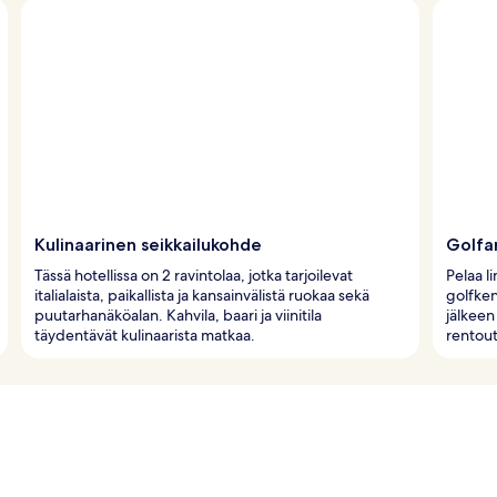
Kulinaarinen seikkailukohde
Golfar
Tässä hotellissa on 2 ravintolaa, jotka tarjoilevat
Pelaa li
italialaista, paikallista ja kansainvälistä ruokaa sekä
golfken
puutarhanäköalan. Kahvila, baari ja viinitila
jälkeen
täydentävät kulinaarista matkaa.
rentout