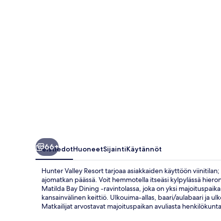
66+
Yleistiedot
Huoneet
Sijainti
Käytännöt
Hunter Valley Resort tarjoaa asiakkaiden käyttöön viinitilan
ajomatkan päässä. Voit hemmotella itseäsi kylpylässä hierontah
Matilda Bay Dining -ravintolassa, joka on yksi majoituspaikan
kansainvälinen keittiö. Ulkouima-allas, baari/aulabaari ja u
Matkailijat arvostavat majoituspaikan avuliasta henkilökunta