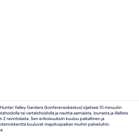
Huone (King)
; Hunter Valley Gardens (konferenssikeskus) sijaitsee 10 minuutin
oidolla tai vartalohoidolla ja nauttia aamiaista, lounasta ja illallista
 2 ravintolasta. Sen erikoisuuksiin kuuluu paikallinen ja
2 ravintolaa, 
lkotenniskenttä kuuluvat majoituspaikan muihin palveluihin.
a.