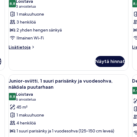
Loistava
huonetyypin
8,8
h
8,
8,8 kautta 10
(3
3 arvostelua
Deluxe-
E
arvostelua)
1 makuuhuone
huone,
h
3 henkilöä
2
2
2 yhden hengen sänkyä
yhden
y
Ilmainen Wi-Fi
hengen
h
sänkyä
s
Lisätietoja
Li
Lisätietoja
Li
huoneesta
hu
kuvat
k
Deluxe-
Ex
t
Näytä hinnat
huone,
hu
2
2
yhden
y
suuri sänky, työpöytä, tuoli ja sohva.
Avaa
Hotellihuone, jossa on sänky, sohva, 
A
6
hengen
h
Junior-sviitti, 1 suuri parisänky ja vuodesohva,
De
kaikki
ka
sänkyä
sä
näköala puutarhaan
huonetyypin
h
8,
Loistava
8,8
Junior-
D
8,8 kautta 10
(6
6 arvostelua
sviitti,
sv
arvostelua)
45 m²
1
1
1 makuuhuone
suuri
s
4 henkilöä
parisänky
p
1 suuri parisänky ja 1 vuodesohva (125–150 cm leveä)
ja
ja