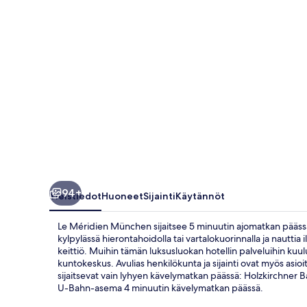
94+
Yleistiedot
Huoneet
Sijainti
Käytännöt
Le Méridien München sijaitsee 5 minuutin ajomatkan päässä
kylpylässä hierontahoidolla tai vartalokuorinnalla ja nauttia i
keittiö. Muihin tämän luksusluokan hotellin palveluihin kuu
kuntokeskus. Avulias henkilökunta ja sijainti ovat myös asioit
sijaitsevat vain lyhyen kävelymatkan päässä: Holzkirchner 
U-Bahn-asema 4 minuutin kävelymatkan päässä.