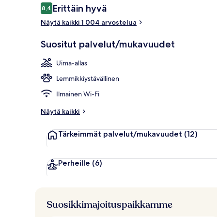
Arvostelut
Erittäin hyvä
8,4
8,4 kautta 10.
Näytä kaikki 1 004 arvostelua
Majoituspai
Suositut palvelut/mukavuudet
Uima-allas
Lemmikkiystävällinen
Ilmainen Wi-Fi
Näytä kaikki
Tärkeimmät palvelut/mukavuudet
(12)
Perheille
(6)
Suosikkimajoituspaikkamme