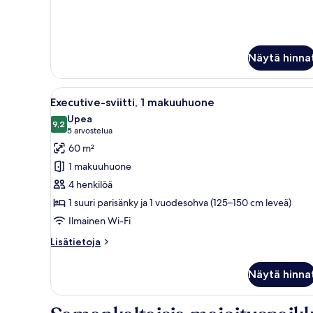
huoneesta
Executive-
huone,
1
suuri
Näytä hinna
parisänky
Avaa
Hotellihuone, jossa on suuri 
7
Executive-sviitti, 1 makuuhuone
kaikki
Upea
huonetyypin
9,2
9,2 kautta 10
(5
5 arvostelua
Executive-
arvostelua)
60 m²
sviitti,
1 makuuhuone
1
4 henkilöä
makuuhuone
1 suuri parisänky ja 1 vuodesohva (125–150 cm leveä)
kuvat
Ilmainen Wi-Fi
Lisätietoja
Lisätietoja
huoneesta
Executive-
Näytä hinna
sviitti,
1
makuuhuone