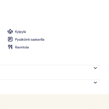
kan mukavuudet
Kylpylä
Pysäköinti saatavilla
Ravintola