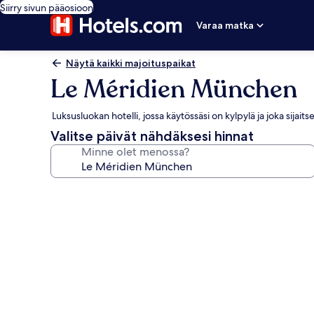
Siirry sivun pääosioon
Varaa matka
Näytä kaikki majoituspaikat
Le Méridien München
Luksusluokan hotelli, jossa käytössäsi on kylpylä ja joka sijai
Valitse päivät nähdäksesi hinnat
Minne olet menossa?
Majoituspaikan
Le
Méridien
München
valokuvagalleria