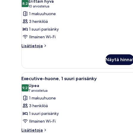
Erittäin hyvä
huonetyypin
8,2
8,2 kautta 10
(10
10 arvostelua
Deluxe-
arvostelua)
1 makuuhuone
huone,
3 henkilöä
1
1 suuri parisänky
suuri
Ilmainen Wi-Fi
parisänky
kuvat
Lisätietoja
Lisätietoja
huoneesta
Deluxe-
Näytä hinna
huone,
1
suuri
Avaa
Moderni hotellihuone, jossa on 
7
parisänky
Executive-huone, 1 suuri parisänky
kaikki
Upea
huonetyypin
9,2
9,2 kautta 10
(7
7 arvostelua
Executive-
arvostelua)
1 makuuhuone
huone,
3 henkilöä
1
1 suuri parisänky
suuri
Ilmainen Wi-Fi
parisänky
kuvat
Lisätietoja
Lisätietoja