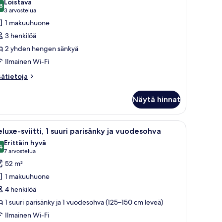
Loistava
uonetyypin
8
8,8 kautta 10
(3
3 arvostelua
xecutive-
arvostelua)
1 makuuhuone
uone,
3 henkilöä
2 yhden hengen sänkyä
hden
Ilmainen Wi-Fi
engen
änkyä
sätietoja
sätietoja
oneesta
uvat
ecutive-
Näytä hinnat
one,
hden
työpöytä ja sohvapöytä.
vaa
Hotellihuone, jossa on suuri ikkuna, valkoisil
6
engen
luxe-sviitti, 1 suuri parisänky ja vuodesohva
ikki
nkyä
Erittäin hyvä
uonetyypin
4
8,4 kautta 10
(7
7 arvostelua
eluxe-
arvostelua)
52 m²
iitti,
1 makuuhuone
4 henkilöä
uuri
1 suuri parisänky ja 1 vuodesohva (125–150 cm leveä)
arisänky
Ilmainen Wi-Fi