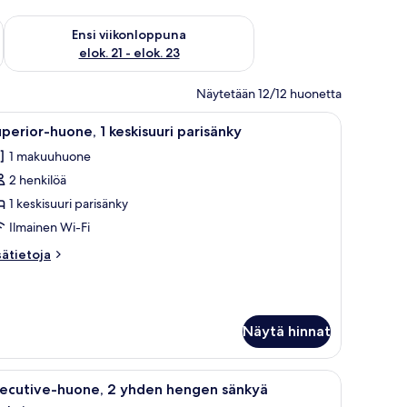
ok. 14 - elok. 16
Tarkista ensi viikonlopun saatavuus elok. 21 - elok. 23
Ensi viikonloppuna
elok. 21 - elok. 23
Näytetään 12/12 huonetta
öpöytä, tuoli, lamppu ja seinälle asennettu televisio.
vaa
Hotellihuone, jossa on suuri sänky, tuoli, pieni
6
perior-huone, 1 keskisuuri parisänky
ikki
1 makuuhuone
uonetyypin
2 henkilöä
uperior-
uone,
1 keskisuuri parisänky
Ilmainen Wi-Fi
eskisuuri
sätietoja
sätietoja
arisänky
oneesta
uvat
perior-
one,
Näytä hinnat
skisuuri
risänky
öpöytä, tuoli, lamppu ja seinälle asennettu televisio.
vaa
Hotellihuone, jossa on kaksi sänkyä, työpöytä, 
6
xecutive-huone, 2 yhden hengen sänkyä
ikki