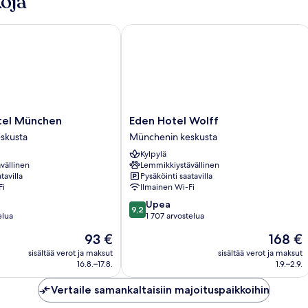
oja
puutarhaan
sä
nä
l München
Eden Hotel Wolff
pu
Eden
tel München
Eden Hotel Wolff
Hotel
skusta
Münchenin keskusta
Wolff
Kylpylä
Münchenin
vällinen
Lemmikkiystävällinen
keskusta
tavilla
Pysäköinti saatavilla
Fi
Ilmainen Wi-Fi
9.2
Upea
9,2
kautta
elua
1 707 arvostelua
10,
Hinta
Hinta
93 €
168 €
Upea,
on
on
1 707
sisältää verot ja maksut
sisältää verot ja maksut
93 €
168 €
16.8.–17.8.
1.9.–2.9.
arvostelua
Vertaile samankaltaisiin majoituspaikkoihin