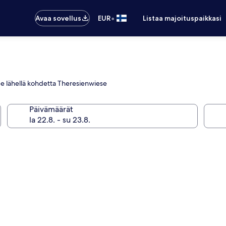
•
Avaa sovellus
EUR
Listaa majoituspaikkasi
tsee lähellä kohdetta Theresienwiese
Päivämäärät