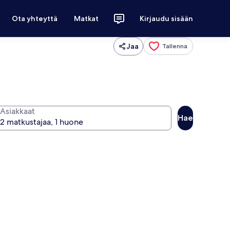
Ota yhteyttä
Matkat
Kirjaudu sisään
Jaa
Tallenna
Asiakkaat
Hae