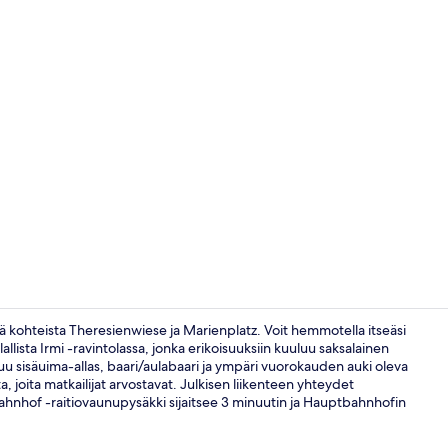
Sisäuima-all
 kohteista Theresienwiese ja Marienplatz. Voit hemmotella itseäsi
llallista Irmi -ravintolassa, jonka erikoisuuksiin kuuluu saksalainen
luu sisäuima-allas, baari/aulabaari ja ympäri vuorokauden auki oleva
Cocktailbaar
a, joita matkailijat arvostavat. Julkisen liikenteen yhteydet
Bahnhof -raitiovaunupysäkki sijaitsee 3 minuutin ja Hauptbahnhofin