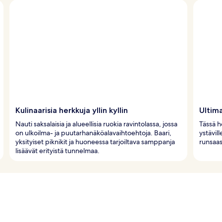
Kulinaarisia herkkuja yllin kyllin
Ultim
Nauti saksalaisia ja alueellisia ruokia ravintolassa, jossa
Tässä h
on ulkoilma- ja puutarhanäköalavaihtoehtoja. Baari,
ystävill
yksityiset piknikit ja huoneessa tarjoiltava samppanja
runsaas
lisäävät erityistä tunnelmaa.