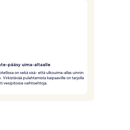
ate-pääsy uima-altaalle
otellissa on sekä sisä- että ulkouima-allas uinnin
e. Virkistävää pulahtamista kaipaaville on tarjolla
ti vesipitoisia vaihtoehtoja.