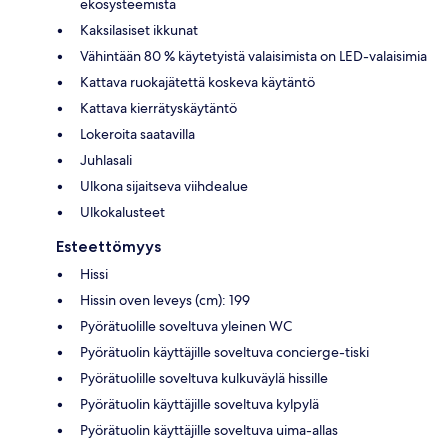
ekosysteemistä
Kaksilasiset ikkunat
Vähintään 80 % käytetyistä valaisimista on LED-valaisimia
Kattava ruokajätettä koskeva käytäntö
Kattava kierrätyskäytäntö
Lokeroita saatavilla
Juhlasali
Ulkona sijaitseva viihdealue
Ulkokalusteet
Esteettömyys
Hissi
Hissin oven leveys (cm): 199
Pyörätuolille soveltuva yleinen WC
Pyörätuolin käyttäjille soveltuva concierge-tiski
Pyörätuolille soveltuva kulkuväylä hissille
Pyörätuolin käyttäjille soveltuva kylpylä
Pyörätuolin käyttäjille soveltuva uima-allas