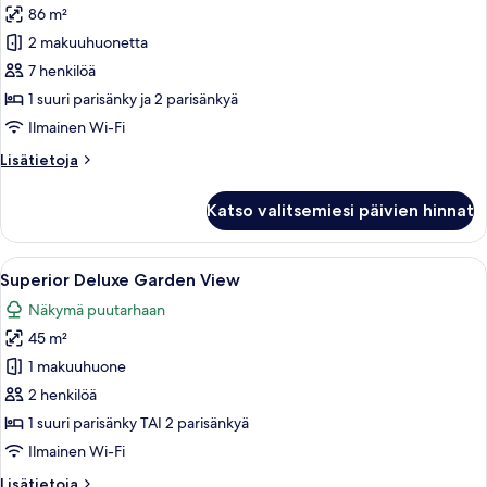
86 m²
Superior
Two
2 makuuhuonetta
Bedroom
7 henkilöä
Suite
1 suuri parisänky ja 2 parisänkyä
Golf
Ilmainen Wi-Fi
Course
Lisätietoja
Lisätietoja
View
huoneesta
kuvat
Superior
Katso valitsemiesi päivien hinnat
Two
Bedroom
Suite
Avaa
Hotellihuone, jossa on sänky, työpöytä
9
Golf
Superior Deluxe Garden View
kaikki
Course
Näkymä puutarhaan
View
huonetyypin
45 m²
Superior
Deluxe
1 makuuhuone
Garden
2 henkilöä
View
1 suuri parisänky TAI 2 parisänkyä
kuvat
Ilmainen Wi-Fi
Lisätietoja
Lisätietoja