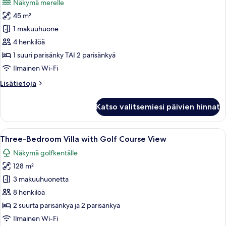
Näkymä merelle
Superior
45 m²
Deluxe
1 makuuhuone
Ocean
View
4 henkilöä
-
1 suuri parisänky TAI 2 parisänkyä
Book
Ilmainen Wi-Fi
4
Lisätietoja
Lisätietoja
nights,
huoneesta
get
Superior
Katso valitsemiesi päivien hinnat
Deluxe
2
Ocean
free
View
Avaa
Moderni hotellihuone, jossa on suuri 
in
19
-
Three-Bedroom Villa with Golf Course View
kaikki
Punta
Book
Näkymä golfkentälle
4
huonetyypin
Cana
nights,
128 m²
Three-
kuvat
get
Bedroom
3 makuuhuonetta
2
Villa
free
8 henkilöä
in
with
2 suurta parisänkyä ja 2 parisänkyä
Punta
Golf
Ilmainen Wi-Fi
Cana