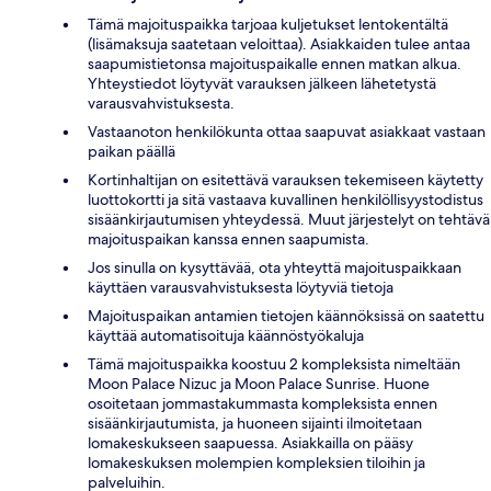
Tämä majoituspaikka tarjoaa kuljetukset lentokentältä
(lisämaksuja saatetaan veloittaa). Asiakkaiden tulee antaa
saapumistietonsa majoituspaikalle ennen matkan alkua.
Yhteystiedot löytyvät varauksen jälkeen lähetetystä
varausvahvistuksesta.
Vastaanoton henkilökunta ottaa saapuvat asiakkaat vastaan
paikan päällä
Kortinhaltijan on esitettävä varauksen tekemiseen käytetty
luottokortti ja sitä vastaava kuvallinen henkilöllisyystodistus
sisäänkirjautumisen yhteydessä. Muut järjestelyt on tehtävä
majoituspaikan kanssa ennen saapumista.
Jos sinulla on kysyttävää, ota yhteyttä majoituspaikkaan
käyttäen varausvahvistuksesta löytyviä tietoja
Majoituspaikan antamien tietojen käännöksissä on saatettu
käyttää automatisoituja käännöstyökaluja
Tämä majoituspaikka koostuu 2 kompleksista nimeltään
Moon Palace Nizuc ja Moon Palace Sunrise. Huone
osoitetaan jommastakummasta kompleksista ennen
sisäänkirjautumista, ja huoneen sijainti ilmoitetaan
lomakeskukseen saapuessa. Asiakkailla on pääsy
lomakeskuksen molempien kompleksien tiloihin ja
palveluihin.