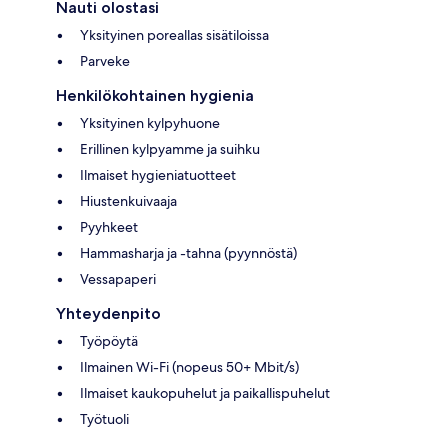
Nauti olostasi
Yksityinen poreallas sisätiloissa
Parveke
Henkilökohtainen hygienia
Yksityinen kylpyhuone
Erillinen kylpyamme ja suihku
Ilmaiset hygieniatuotteet
Hiustenkuivaaja
Pyyhkeet
Hammasharja ja -tahna (pyynnöstä)
Vessapaperi
Yhteydenpito
Työpöytä
Ilmainen Wi-Fi (nopeus 50+ Mbit/s)
Ilmaiset kaukopuhelut ja paikallispuhelut
Työtuoli