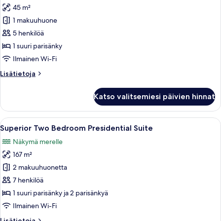
45 m²
Swim
Up
1 makuuhuone
Suite
5 henkilöä
kuvat
1 suuri parisänky
Ilmainen Wi-Fi
Lisätietoja
Lisätietoja
huoneesta
Swim
Katso valitsemiesi päivien hinnat
Up
Suite
Avaa
Moderni hotellihuone, jossa on ruokail
6
Superior Two Bedroom Presidential Suite
kaikki
Näkymä merelle
huonetyypin
167 m²
Superior
Two
2 makuuhuonetta
Bedroom
7 henkilöä
Presidential
1 suuri parisänky ja 2 parisänkyä
Suite
Ilmainen Wi-Fi
kuvat
Lisätietoja
Lisätietoja