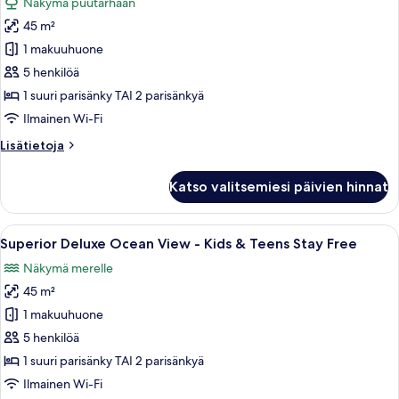
Näkymä puutarhaan
Teens
huonetyypin
Stay
45 m²
Superior
Free
Deluxe
1 makuuhuone
Garden
5 henkilöä
View
1 suuri parisänky TAI 2 parisänkyä
-
Ilmainen Wi-Fi
Kids
Lisätietoja
Lisätietoja
&
huoneesta
Teens
Superior
Katso valitsemiesi päivien hinnat
Stay
Deluxe
Garden
Free
View
Avaa
Hotellihuone, jossa on sänky, työpöytä
kuvat
12
-
Superior Deluxe Ocean View - Kids & Teens Stay Free
kaikki
Kids
Näkymä merelle
&
huonetyypin
Teens
45 m²
Superior
Stay
Deluxe
1 makuuhuone
Free
Ocean
5 henkilöä
View
1 suuri parisänky TAI 2 parisänkyä
-
Ilmainen Wi-Fi
Kids