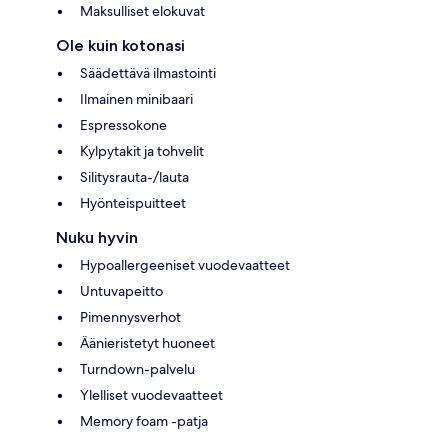
Maksulliset elokuvat
Ole kuin kotonasi
Säädettävä ilmastointi
Ilmainen minibaari
Espressokone
Kylpytakit ja tohvelit
Silitysrauta-/lauta
Hyönteispuitteet
Nuku hyvin
Hypoallergeeniset vuodevaatteet
Untuvapeitto
Pimennysverhot
Äänieristetyt huoneet
Turndown-palvelu
Ylelliset vuodevaatteet
Memory foam -patja