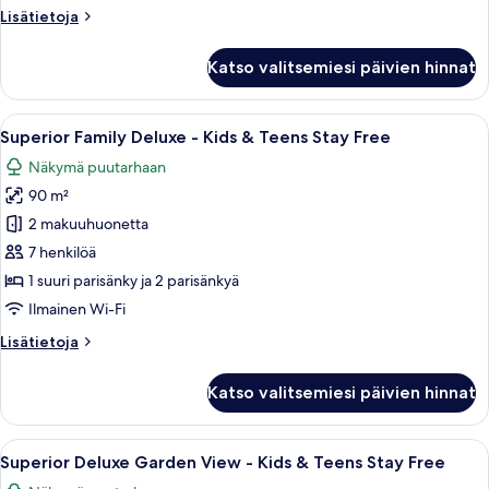
Course
Lisätietoja
Lisätietoja
View
huoneesta
kuvat
Three-
Katso valitsemiesi päivien hinnat
Bedroom
Villa
with
Avaa
Sängyssä on valkoinen lakana, puukuvioi
13
Golf
Superior Family Deluxe - Kids & Teens Stay Free
kaikki
Course
Näkymä puutarhaan
View
huonetyypin
90 m²
Superior
Family
2 makuuhuonetta
Deluxe
7 henkilöä
-
1 suuri parisänky ja 2 parisänkyä
Kids
Ilmainen Wi-Fi
&
Lisätietoja
Lisätietoja
Teens
huoneesta
Stay
Superior
Katso valitsemiesi päivien hinnat
Free
Family
Deluxe
kuvat
-
Avaa
Hotellihuone, jossa on kaksi sänkyä, ky
9
Kids
Superior Deluxe Garden View - Kids & Teens Stay Free
kaikki
&