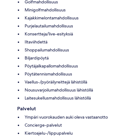
Golfmahdollisuus
Minigolfmahdollisuus
Kajakkimelontamahdollisuus
Purjelautailumahdollisuus
Konsertteja/live-esityksiä
Iltaviihdettä
Shoppailumahdollisuus
Biljardipöytä
Pöytäjalkapallomahdollisuus
Pöytätennismahdollisuus
Vaellus-/pyöräilyreittejä lähistöllä
Nousuvarjoilumahdollisuus lähistöllä
Laitesukellusmahdollisuus lähistöllä
Palvelut
Ympäri vuorokauden auki oleva vastaanotto
Concierge-palvelut
Kiertoajelu-/lippupalvelu