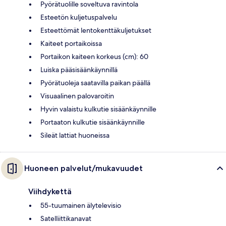
Pyörätuolille soveltuva ravintola
Esteetön kuljetuspalvelu
Esteettömät lentokenttäkuljetukset
Kaiteet portaikoissa
Portaikon kaiteen korkeus (cm): 60
Luiska pääsisäänkäynnillä
Pyörätuoleja saatavilla paikan päällä
Visuaalinen palovaroitin
Hyvin valaistu kulkutie sisäänkäynnille
Portaaton kulkutie sisäänkäynnille
Sileät lattiat huoneissa
Huoneen palvelut/mukavuudet
Viihdykettä
55-tuumainen älytelevisio
Satelliittikanavat