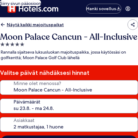
Siirry sivun pääosioon
Hanki sovellus
Näytä kaikki majoituspaikat
Moon Palace Cancun - All-Inclusive
5.0
tähden
Rannalla sijaitseva luksusluokan majoituspaikka, jossa käytössäsi on
majoituspaikka
golfkenttä; Moon Palace Golf Club lähellä
Valitse päivät nähdäksesi hinnat
Minne olet menossa?
Päivämäärät
Asiakkaat