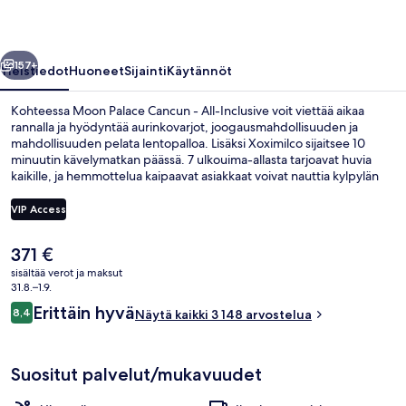
Inclusive
valokuvagalleria
llinen
Seuraava
157+
Yleistiedot
Huoneet
Sijainti
Käytännöt
Kohteessa Moon Palace Cancun - All-Inclusive voit viettää aikaa
rannalla ja hyödyntää aurinkovarjot, joogausmahdollisuuden ja
mahdollisuuden pelata lentopalloa. Lisäksi Xoximilco sijaitsee 10
minuutin kävelymatkan päässä. 7 ulkouima-allasta tarjoavat huvia
kaikille, ja hemmottelua kaipaavat asiakkaat voivat nauttia kylpylän
tarjoamista syväkudoshieronta-, aromaterapia- ja
hydroterapiahoidoista. Momo Teppanyaki, yksi 16 ravintolasta,
VIP Access
tarjoilee illallisen ja sen erikoisuuksiin kuuluu aasialainen keittiö.
Muihin tämän luksusluokan majoituspaikan mukavuuksiin kuuluvat 3
Nykyinen
371 €
uima-allasbaaria, golfkenttä ja satama. Uima-allas ja avulias
Ilmakuva
hinta
henkilökunta ovat myös asioita, joita matkailijat arvostavat.
sisältää verot ja maksut
on
31.8.–1.9.
371 €
Arvostelut
Erittäin hyvä
8,4
Näytä kaikki 3 148 arvostelua
8,4 kautta 10.
Suositut palvelut/mukavuudet