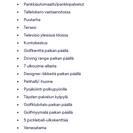
Pankkiautomaatti/pankkipalvelut
Tallelokero vastaanotossa
Puutarha
Terassi
Televisio yleisissä tiloissa
Kuntokeskus
Golfkenttä paikan päällä
Driving range paikan päällä
7 ulkouima-allasta
Designer-liikkeitä paikan päällä
Pelihalli/-huone
Pysäköinti polkupyörille
Täyden palvelun kylpylä
Golfklubitalo paikan päällä
Golfmyymälä paikan päällä
5 pickleball-ulkokenttää
Venesatama