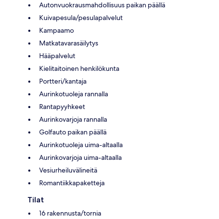
Autonvuokrausmahdollisuus paikan päällä
Kuivapesula/pesulapalvelut
Kampaamo
Matkatavarasäilytys
Hääpalvelut
Kielitaitoinen henkilökunta
Portteri/kantaja
Aurinkotuoleja rannalla
Rantapyyhkeet
Aurinkovarjoja rannalla
Golfauto paikan päällä
Aurinkotuoleja uima-altaalla
Aurinkovarjoja uima-altaalla
Vesiurheiluvälineitä
Romantiikkapaketteja
Tilat
16 rakennusta/tornia