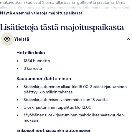
mukavuuksiin kuuluvat 3 uima-allasbaaria, golfkenttä ja satama. Uima-
allas ja avulias henkilökunta ovat myös asioita, joita matkailijat arvostavat.
Näytä enemmän tietoja majoituspaikasta
Lisätietoja tästä majoituspaikasta
Yleistä
Hotellin koko
1334 huonetta
3 kerrosta
Saapuminen/lähteminen
Sisäänkirjautuminen alkaa: klo 15.00. Sisäänkirjautuminen
päättyy: klo milloin tahansa.
Sisäänkirjautumisen vähimmäisikä on 18 vuotta
Uloskirjautuminen tapahtuu klo 12.00
Myöhäinen uloskirjautuminen mahdollista saatavuuden
mukaan
Erikoisohjeet sisäänkirjautumiseen