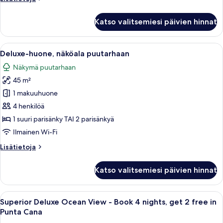
huoneesta
Superior
Katso valitsemiesi päivien hinnat
Deluxe
Garden
View
Avaa
Hotellihuone, jossa on sänky, työpöytä
5
Deluxe-huone, näköala puutarhaan
kaikki
Näkymä puutarhaan
huonetyypin
45 m²
Deluxe-
huone,
1 makuuhuone
näköala
4 henkilöä
puutarhaan
1 suuri parisänky TAI 2 parisänkyä
kuvat
Ilmainen Wi-Fi
Lisätietoja
Lisätietoja
huoneesta
Deluxe-
Katso valitsemiesi päivien hinnat
huone,
näköala
puutarhaan
Avaa
Hotellihuone, jossa on sänky, työpöytä
6
Superior Deluxe Ocean View - Book 4 nights, get 2 free in
kaikki
Punta Cana
huonetyypin