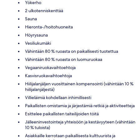
Yökerho
2 ulkotenniskenttää
Sauna
Hieronta-/hoitohuoneita
Höyrysauna
Vesiliukumäki
Vähintään 80 % ruoasta on paikallisesti tuotettua
Vähintään 80 % ruoasta on luomuruokaa
Vegaaniruokavaihtoehtoja
Kasvisruokavaihtoehtoja
Hiilijalanjäljen vuosittainen kompensointi (vähintään 10 %
hiilijalanjäljestä)
Villieläimiä kohdellaan inhimillisesti
Paikallisten omistamia ja järjestämiä retkiä ja aktiviteetteja
Esittelee paikallisten taiteilijoiden töitä
Jälleeninvestointeja yhteisöön ja kestävyyteen (vähintään
10 % tuloista)
Asiakkaille kerrotaan paikallisesta kulttuurista ja