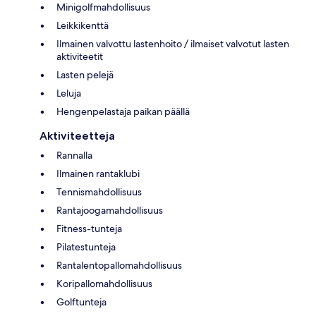
Minigolfmahdollisuus
Leikkikenttä
Ilmainen valvottu lastenhoito / ilmaiset valvotut lasten
aktiviteetit
Lasten pelejä
Leluja
Hengenpelastaja paikan päällä
Aktiviteetteja
Rannalla
Ilmainen rantaklubi
Tennismahdollisuus
Rantajoogamahdollisuus
Fitness-tunteja
Pilatestunteja
Rantalentopallomahdollisuus
Koripallomahdollisuus
Golftunteja