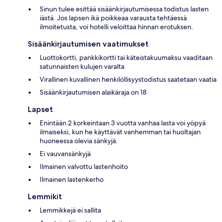
Sinun tulee esittää sisäänkirjautumisessa todistus lasten
iästä. Jos lapsen ikä poikkeaa varausta tehtäessä
ilmoitetusta, voi hotelli veloittaa hinnan erotuksen.
Sisäänkirjautumisen vaatimukset
Luottokortti, pankkikortti tai käteistakuumaksu vaaditaan
satunnaisten kulujen varalta
Virallinen kuvallinen henkilöllisyystodistus saatetaan vaatia
Sisäänkirjautumisen alaikäraja on 18
Lapset
Enintään 2 korkeintaan 3 vuotta vanhaa lasta voi yöpyä
ilmaiseksi, kun he käyttävät vanhemman tai huoltajan
huoneessa olevia sänkyjä.
Ei vauvansänkyjä
Ilmainen valvottu lastenhoito
Ilmainen lastenkerho
Lemmikit
Lemmikkejä ei sallita