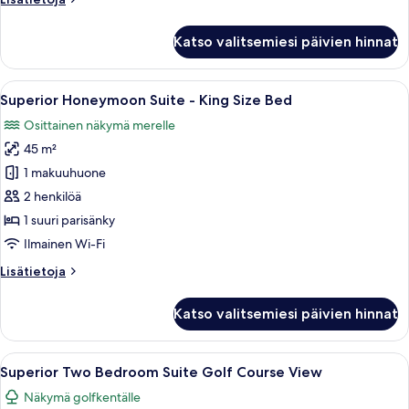
huoneesta
Superior
Katso valitsemiesi päivien hinnat
Two
Bedroom
Presidential
Avaa
Hotellihuone, jossa on suuri sänky, 
10
Suite
Superior Honeymoon Suite - King Size Bed
kaikki
Osittainen näkymä merelle
huonetyypin
45 m²
Superior
Honeymoon
1 makuuhuone
Suite
2 henkilöä
-
1 suuri parisänky
King
Ilmainen Wi-Fi
Size
Lisätietoja
Lisätietoja
Bed
huoneesta
kuvat
Superior
Katso valitsemiesi päivien hinnat
Honeymoon
Suite
-
Avaa
Moderni olohuone, jossa on sohva, soh
8
King
Superior Two Bedroom Suite Golf Course View
kaikki
Size
Näkymä golfkentälle
Bed
huonetyypin