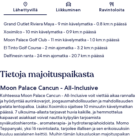
Kartta
Lähettyvillä
Liikkuminen
Ravintoloita
Grand Outlet Riviera Maya
- 9 min kävelymatka
- 0.8 km:n päässä
Xoximilco
- 10 min kävelymatka
- 0.9 km:n päässä
Moon Palace Golf Club
- 11 min kävelymatka
- 1.0 km:n päässä
El Tinto Golf Course
- 2 min ajomatka
- 3.2 km:n päässä
Delfinesin ranta
- 24 min ajomatka
- 20.7 km:n päässä
Tietoja majoituspaikasta
Moon Palace Cancun - All-Inclusive
Kohteessa Moon Palace Cancun - All-Inclusive voit viettää aikaa rannalla
ja hyödyntää aurinkovarjot, joogausmahdollisuuden ja mahdollisuuden
pelata lentopalloa. Lisäksi Xoximilco sijaitsee 10 minuutin kävelymatkan
päässä. 7 ulkouima-allasta tarjoavat huvia kaikille, ja hemmottelua
kaipaavat asiakkaat voivat nauttia kylpylän tarjoamista
syväkudoshieronta-, aromaterapia- ja hydroterapiahoidoista. Momo
Teppanyaki, yksi 16 ravintolasta, tarjoilee illallisen ja sen erikoisuuksiin
kuuluu aasialainen keittiö. Muihin tämän luksusluokan majoituspaikan