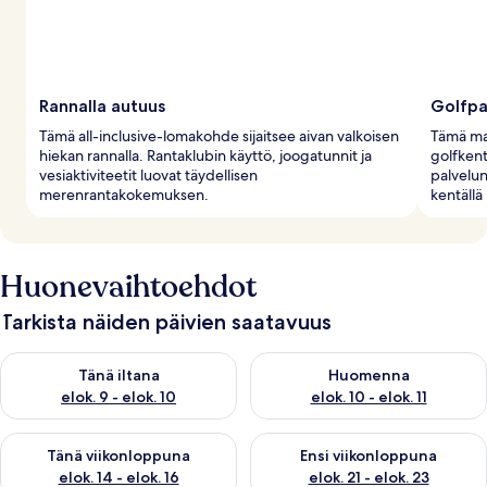
Rannalla autuus
Golfpa
Tämä all-inclusive-lomakohde sijaitsee aivan valkoisen
Tämä maj
hiekan rannalla. Rantaklubin käyttö, joogatunnit ja
golfkent
vesiaktiviteetit luovat täydellisen
palvelun
merenrantakokemuksen.
kentällä
Huonevaihtoehdot
Tarkista näiden päivien saatavuus
Tarkista tämän illan saatavuus elok. 9 - elok. 10
Tarkista huomisen saatavuus elo
Tänä iltana
Huomenna
elok. 9 - elok. 10
elok. 10 - elok. 11
Tarkista tämän viikonlopun saatavuus elok. 14 - elok. 16
Tarkista ensi viikonlopun saata
Tänä viikonloppuna
Ensi viikonloppuna
elok. 14 - elok. 16
elok. 21 - elok. 23