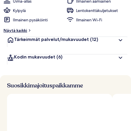
Uima-allas
Ilmainen aamiainen
Kylpylä
Lentokenttäkuljetukset
Ilmainen pysäköinti
Ilmainen Wi-Fi
Näytä kaikki
Tärkeimmät palvelut/mukavuudet
(12)
Kodin mukavuudet
(6)
Suosikkimajoituspaikkamme