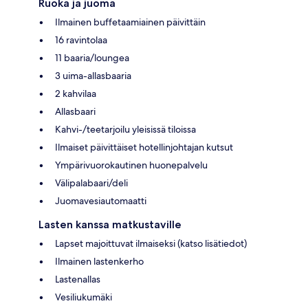
Ruoka ja juoma
Ilmainen buffetaamiainen päivittäin
16 ravintolaa
11 baaria/loungea
3 uima-allasbaaria
2 kahvilaa
Allasbaari
Kahvi-/teetarjoilu yleisissä tiloissa
Ilmaiset päivittäiset hotellinjohtajan kutsut
Ympärivuorokautinen huonepalvelu
Välipalabaari/deli
Juomavesiautomaatti
Lasten kanssa matkustaville
Lapset majoittuvat ilmaiseksi (katso lisätiedot)
Ilmainen lastenkerho
Lastenallas
Vesiliukumäki