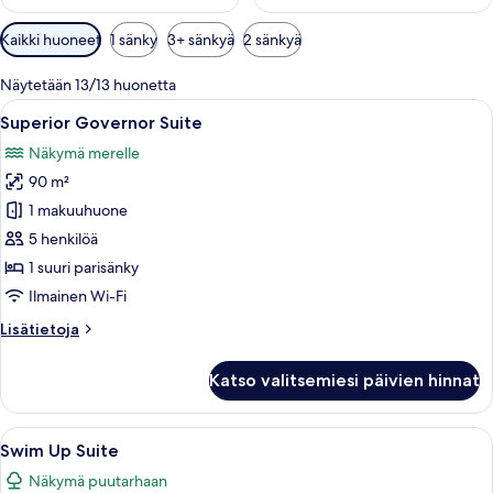
Huoneille
Kaikki huoneet
1 sänky
3+ sänkyä
2 sänkyä
saatavilla
olevia
Näytetään 13/13 huonetta
suodattimia
Avaa
Moderni olohuone, jossa on sohva, soh
11
Superior Governor Suite
kaikki
Näkymä merelle
huonetyypin
90 m²
Superior
Governor
1 makuuhuone
Suite
5 henkilöä
kuvat
1 suuri parisänky
Ilmainen Wi-Fi
Lisätietoja
Lisätietoja
huoneesta
Superior
Katso valitsemiesi päivien hinnat
Governor
Suite
Avaa
Hotellihuone, jossa on sänky, työpöyt
7
Swim Up Suite
kaikki
Näkymä puutarhaan
huonetyypin