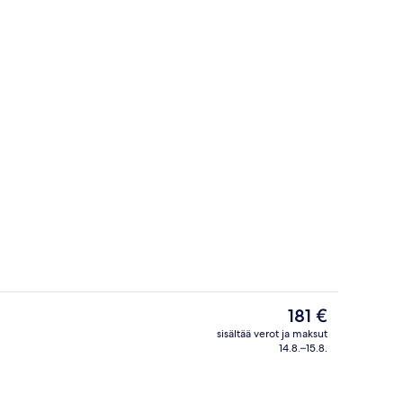
Kokoustilat
Nykyinen
181 €
hinta
sisältää verot ja maksut
on
14.8.–15.8.
en hengen sänkyä, esteetön liikuntarajoitteisille | Untuvapeitot, minibaari,
Kuntoilutila
181 €