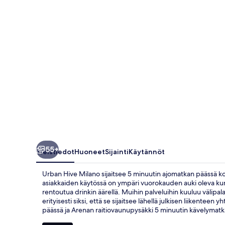
55+
Yleistiedot
Huoneet
Sijainti
Käytännöt
Urban Hive Milano sijaitsee 5 minuutin ajomatkan päässä k
asiakkaiden käytössä on ympäri vuorokauden auki oleva kunto
rentoutua drinkin äärellä. Muihin palveluihin kuuluu välipala
erityisesti siksi, että se sijaitsee lähellä julkisen liiken
päässä ja Arenan raitiovaunupysäkki 5 minuutin kävelymatk