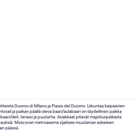
Aula
ohteista Duomo di Milano ja Piazza del Duomo. Liikuntaa kaipaavien
sali ja paikan päällä oleva baari/aulabaari on täydellinen paikka
baari/deli, terassi ja puutarha. Asiakkaat pitävät majoituspaikasta
Huone, 2 yhd
teen yhteyksiä: Moscovan metroasema sijaitsee muutaman askeleen
an päässä.