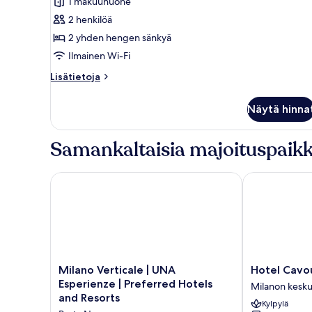
1 makuuhuone
Twin
2 henkilöä
kuvat
2 yhden hengen sänkyä
Ilmainen Wi-Fi
Lisätietoja
Lisätietoja
huoneesta
La
Näytä hinna
Tailor
Twin
Samankaltaisia majoituspaikk
Milano Verticale | UNA Esperienze | Preferred Hotel
Hotel Cavour
Milano
Hotel
Milano Verticale | UNA
Hotel Cavo
Verticale
Cavour
Esperienze | Preferred Hotels
Milanon kesku
|
Milanon
and Resorts
Kylpylä
UNA
keskusta