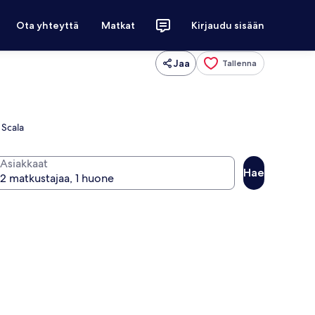
Ota yhteyttä
Matkat
Kirjaudu sisään
Jaa
Tallenna
 Scala
Asiakkaat
Hae