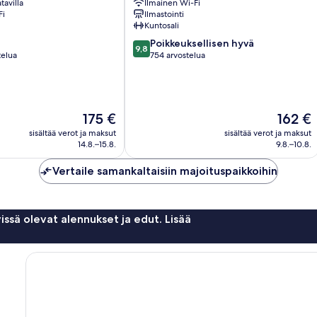
tavilla
Ilmainen Wi-Fi
asema
Fi
Ilmastointi
Kuntosali
9.8
Poikkeuksellisen hyvä
9,8
kautta
telua
754 arvostelua
10,
Poikkeuksellisen
hyvä,
754
Hinta
Hinta
175 €
162 €
arvostelua
on
on
sisältää verot ja maksut
sisältää verot ja maksut
175 €
162 €
14.8.–15.8.
9.8.–10.8.
Vertaile samankaltaisiin majoituspaikkoihin
issä olevat alennukset ja edut. Lisää