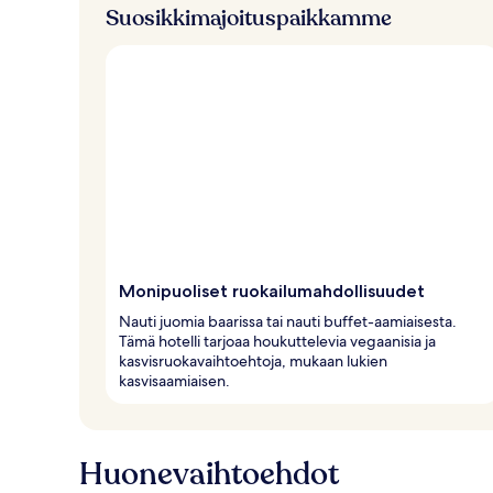
u
Suosikkimajoituspaikkamme
j
a
Monipuoliset ruokailumahdollisuudet
Nauti juomia baarissa tai nauti buffet-aamiaisesta.
Tämä hotelli tarjoaa houkuttelevia vegaanisia ja
kasvisruokavaihtoehtoja, mukaan lukien
kasvisaamiaisen.
Huonevaihtoehdot