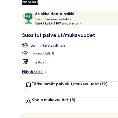
VIP Access
Arvostelut
9,8
Asiakkaiden suosikki
Ulkopuoli
S
kautta
Saanut huippuarvosteluja
a
Näytä kaikki 1 197 arvostelua
10,
a
Asiakkaiden
n
Suositut palvelut/mukavuudet
suosikki
u
t
Lemmikkiystävällinen
h
Ilmainen Wi-Fi
u
i
Ilmastointi
p
p
Näytä kaikki
u
a
Tärkeimmät palvelut/mukavuudet
(12)
r
v
o
s
Kodin mukavuudet
(6)
t
e
l