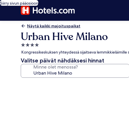
Siirry sivun pääosioon
Näytä kaikki majoituspaikat
Urban Hive Milano
4.0
tähden
Kongressikeskuksen yhteydessä sijaitseva lemmikkieläimille sop
majoituspaikka
Valitse päivät nähdäksesi hinnat
Minne olet menossa?
Majoituspaikan
Urban
Hive
Milano
valokuvagalleria