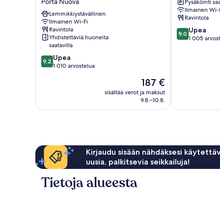
Porta Nuova
Pysäköinti saa
Esperienze
Ilmainen Wi-
|
Lemmikkiystävällinen
Ravintola
Preferred
Ilmainen Wi-Fi
9.0
Ravintola
Upea
Hotels
9,0
Yhdistettäviä huoneita
kautta
1 005 arvos
and
saatavilla
10,
Resorts
Upea,
9.2
Porta
Upea
9,2
1 005
kautta
Nuova
1 010 arvostelua
arvostelua
10,
Hinta
187 €
Upea,
on
1 010
sisältää verot ja maksut
187 €
9.8.–10.8.
arvostelua
Kirjaudu sisään nähdäksesi käytettäv
uusia, palkitsevia seikkailuja!
Tietoja alueesta