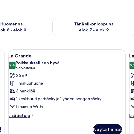
sen saatavuus elok. 8 - elok. 9
Tarkista tämän viikonlopun saatavuus e
Huomenna
Tänä viikonloppuna
ok. 8 - elok. 9
elok. 7 - elok. 9
öpöytä, lamppu ja suuri ikkuna, jossa on verhot.
Avaa
Hotellihuone, jossa on suuri sänky, vuod
A
3
La Grande
La
kaikki
ka
Poikkeuksellisen hyvä
huonetyypin
9,4
h
9,
9,4 kautta 10
(6
6 arvostelua
La
L
arvostelua)
26 m²
Grande
M
1 makuuhuone
kuvat
k
3 henkilöä
1 keskisuuri parisänky ja 1 yhden hengen sänky
Ilmainen Wi-Fi
Lisätietoja
Li
Lisätietoja
Li
huoneesta
hu
La
La
t
Näytä hinnat
Grande
Mi