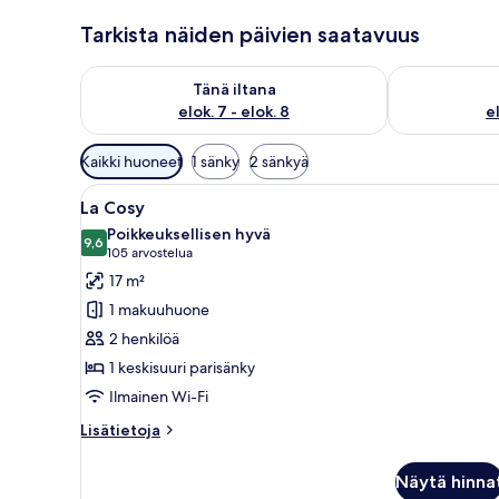
Tarkista näiden päivien saatavuus
Tarkista tämän illan saatavuus elok. 7 - elok. 8
Tarkista huomi
Tänä iltana
elok. 7 - elok. 8
el
Huoneille
Kaikki huoneet
1 sänky
2 sänkyä
saatavilla
Avaa
Hotellihuone, jossa on sänky, y
olevia
4
La Cosy
kaikki
suodattimia
Poikkeuksellisen hyvä
huonetyypin
9,6
9,6 kautta 10
(105
105 arvostelua
La
arvostelua)
17 m²
Cosy
1 makuuhuone
kuvat
2 henkilöä
1 keskisuuri parisänky
Ilmainen Wi-Fi
Lisätietoja
Lisätietoja
huoneesta
La
Näytä hinna
Cosy