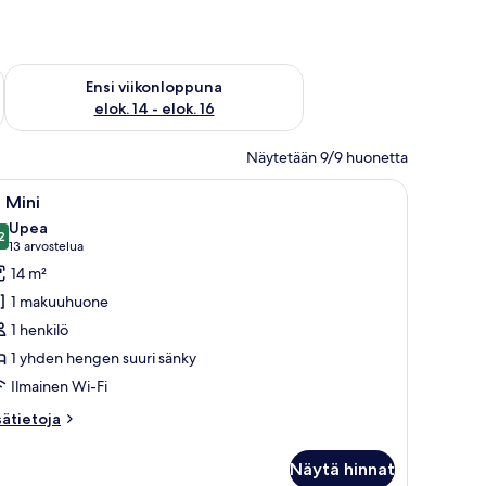
lok. 7 - elok. 9
Tarkista ensi viikonlopun saatavuus elok. 14 - elok. 16
Ensi viikonloppuna
elok. 14 - elok. 16
Näytetään 9/9 huonetta
esohva, seinälle kiinnitetty kello, kirjahylly ja ikkuna, jossa on verhot.
vaa
Hotellihuone, jossa on sänky, työpöytä, tuoli j
4
 Mini
ikki
Upea
uonetyypin
2
9,2 kautta 10
(13
13 arvostelua
a
arvostelua)
14 m²
ini
1 makuuhuone
uvat
1 henkilö
1 yhden hengen suuri sänky
Ilmainen Wi-Fi
sätietoja
sätietoja
oneesta
Näytä hinnat
ni