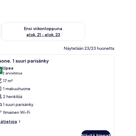
ok. 14 - elok. 16
Tarkista ensi viikonlopun saatavuus elok. 21 - elok. 23
Ensi viikonloppuna
elok. 21 - elok. 23
Näytetään 23/23 huonetta
pöytä, tuoli ja taideteoksia seinillä.
vaa
Hotellihuone, jossa on suuri sänky, työpöytä tu
5
one, 1 suuri parisänky
ikki
Upea
uonetyypin
0
9,0 kautta 10
(2
2 arvostelua
uone,
arvostelua)
17 m²
1 makuuhuone
uuri
2 henkilöä
arisänky
1 suuri parisänky
uvat
Ilmainen Wi-Fi
sätietoja
sätietoja
oneesta
one,
Näytä hinnat