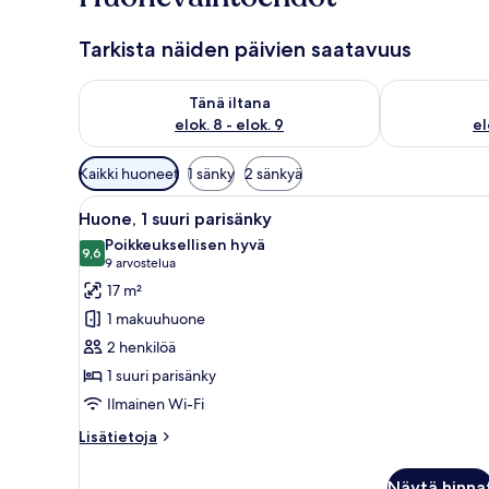
Tarkista näiden päivien saatavuus
Tarkista tämän illan saatavuus elok. 8 - elok. 9
Tarkista huomi
Tänä iltana
elok. 8 - elok. 9
el
Huoneille
Kaikki huoneet
1 sänky
2 sänkyä
saatavilla
Avaa
Hotellihuone, jossa on suuri sä
olevia
4
Huone, 1 suuri parisänky
kaikki
suodattimia
Poikkeuksellisen hyvä
huonetyypin
9,6
9,6 kautta 10
(9
9 arvostelua
Huone,
arvostelua)
17 m²
1
1 makuuhuone
suuri
2 henkilöä
parisänky
1 suuri parisänky
kuvat
Ilmainen Wi-Fi
Lisätietoja
Lisätietoja
huoneesta
Huone,
Näytä hinna