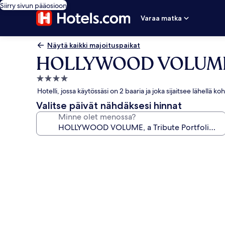
Siirry sivun pääosioon
Varaa matka
Näytä kaikki majoituspaikat
HOLLYWOOD VOLUME, a 
4.0
tähden
Hotelli, jossa käytössäsi on 2 baaria ja joka sijaitsee lähell
majoituspaikka
Valitse päivät nähdäksesi hinnat
Minne olet menossa?
Majoituspaikan
HOLLYWOOD
VOLUME,
a
Tribute
Portfolio