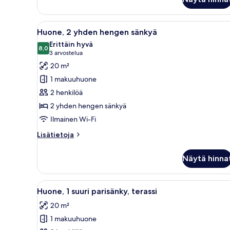
1
suuri
parisänky
Avaa
Hotellihuone, jossa on kaksi sä
4
Huone, 2 yhden hengen sänkyä
kaikki
Erittäin hyvä
huonetyypin
8,0
8,0 kautta 10
(3
3 arvostelua
Huone,
arvostelua)
20 m²
2
1 makuuhuone
yhden
2 henkilöä
hengen
2 yhden hengen sänkyä
sänkyä
Ilmainen Wi-Fi
kuvat
Lisätietoja
Lisätietoja
huoneesta
Huone,
Näytä hinna
2
yhden
hengen
Avaa
Hotellihuone, jossa on suuri sän
6
sänkyä
Huone, 1 suuri parisänky, terassi
kaikki
20 m²
huonetyypin
1 makuuhuone
Huone,