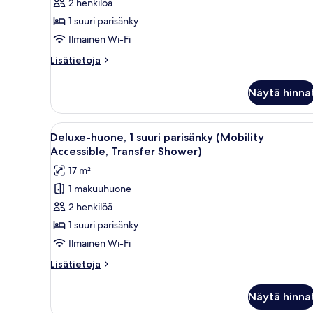
1
2 henkilöä
suuri
1 suuri parisänky
parisänky,
Ilmainen Wi-Fi
terassi
Lisätietoja
Lisätietoja
kuvat
huoneesta
Huone,
Näytä hinna
1
suuri
parisänky,
Avaa
Moderni hotellihuone, jossa on 
2
terassi
Deluxe-huone, 1 suuri parisänky (Mobility
kaikki
Accessible, Transfer Shower)
huonetyypin
17 m²
Deluxe-
1 makuuhuone
huone,
2 henkilöä
1
suuri
1 suuri parisänky
parisänky
Ilmainen Wi-Fi
(Mobility
Lisätietoja
Lisätietoja
Accessible,
huoneesta
Transfer
Deluxe-
Näytä hinna
huone,
Shower)