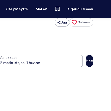
Ota yhteyttä
Matkat
Kirjaudu sisään
Jaa
Tallenna
Asiakkaat
Hae