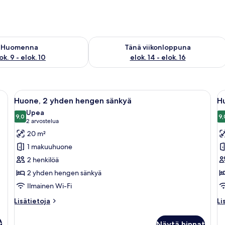
sen saatavuus elok. 9 - elok. 10
Tarkista tämän viikonlopun saatavuus el
Huomenna
Tänä viikonloppuna
ok. 9 - elok. 10
elok. 14 - elok. 16
nky, pieni jakkara, yöpöytä, taulu ja ikkuna, jossa on verhot.
Avaa
Hotellihuone, jossa on kaksi sänkyä, työ
A
3
Huone, 2 yhden hengen sänkyä
Hu
kaikki
ka
Upea
huonetyypin
9,0
h
9,
9,0 kautta 10
(2
2 arvostelua
Huone,
H
arvostelua)
20 m²
2
1
1 makuuhuone
yhden
s
2 henkilöä
hengen
p
2 yhden hengen sänkyä
sänkyä
k
Ilmainen Wi-Fi
kuvat
Lisätietoja
Li
Lisätietoja
Li
huoneesta
hu
Huone,
Hu
t
Näytä hinnat