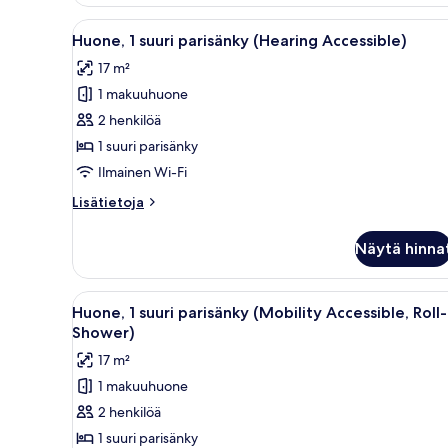
1
kuvat
suuri
Avaa
Hotellihuone, jossa on suuri sä
1
parisänky
Huone, 1 suuri parisänky (Hearing Accessible)
kaikki
(Mobility
17 m²
Accessible,
huonetyypin
Transfer
1 makuuhuone
Huone,
Shower)
1
2 henkilöä
suuri
1 suuri parisänky
parisänky
Ilmainen Wi-Fi
(Hearing
Lisätietoja
Lisätietoja
Accessible)
huoneesta
kuvat
Huone,
Näytä hinna
1
suuri
parisänky
Avaa
Hotellihuone, jossa on suuri sä
1
(Hearing
Huone, 1 suuri parisänky (Mobility Accessible, Roll-
kaikki
Accessible)
Shower)
huonetyypin
17 m²
Huone,
1 makuuhuone
1
2 henkilöä
suuri
parisänky
1 suuri parisänky