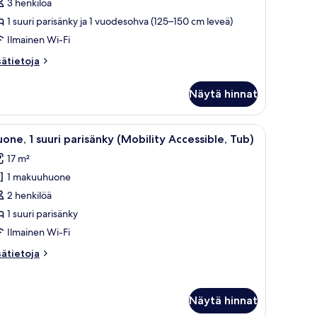
3 henkilöä
uuri
1 suuri parisänky ja 1 vuodesohva (125–150 cm leveä)
arisänky
Ilmainen Wi-Fi
sätietoja
sätietoja
uodesohva
oneesta
uvat
itti,
Näytä hinnat
uri
risänky
lu seinällä.
pöytä tuolilla, taulu seinällä ja näkymä kaupunkiin ikkunasta.
vaa
Hotellihuone, jossa on suuri sänky, työpöytä t
1
one, 1 suuri parisänky (Mobility Accessible, Tub)
ikki
odesohva
17 m²
uonetyypin
1 makuuhuone
uone,
2 henkilöä
uuri
1 suuri parisänky
arisänky
Ilmainen Wi-Fi
Mobility
sätietoja
sätietoja
ccessible,
oneesta
ub)
one,
uvat
Näytä hinnat
uri
risänky