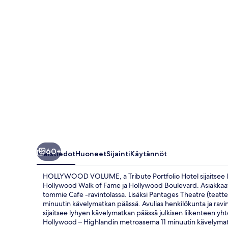
Hotel
valokuvagalleria
60+
Yleistiedot
Huoneet
Sijainti
Käytännöt
HOLLYWOOD VOLUME, a Tribute Portfolio Hotel sijaitsee loi
Hollywood Walk of Fame ja Hollywood Boulevard. Asiakkaat v
tommie Cafe -ravintolassa. Lisäksi Pantages Theatre (teatteri
minuutin kävelymatkan päässä. Avulias henkilökunta ja ravint
sijaitsee lyhyen kävelymatkan päässä julkisen liikenteen yh
Hollywood – Highlandin metroasema 11 minuutin kävelyma