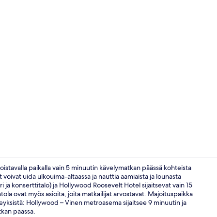
Sisällönluoj
stavalla paikalla vain 5 minuutin kävelymatkan päässä kohteista
oivat uida ulkouima-altaassa ja nauttia aamiaista ja lounasta
 ja konserttitalo) ja Hollywood Roosevelt Hotel sijaitsevat vain 15
Aamiainen ja
ola ovat myös asioita, joita matkailijat arvostavat. Majoituspaikka
teyksistä: Hollywood – Vinen metroasema sijaitsee 9 minuutin ja
tkan päässä.