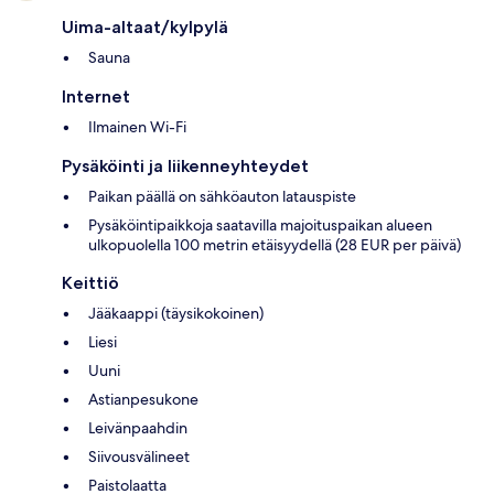
Uima-altaat/kylpylä
Sauna
Internet
Ilmainen Wi-Fi
Pysäköinti ja liikenneyhteydet
Paikan päällä on sähköauton latauspiste
Pysäköintipaikkoja saatavilla majoituspaikan alueen
ulkopuolella 100 metrin etäisyydellä (28 EUR per päivä)
Keittiö
Jääkaappi (täysikokoinen)
Liesi
Uuni
Astianpesukone
Leivänpaahdin
Siivousvälineet
Paistolaatta