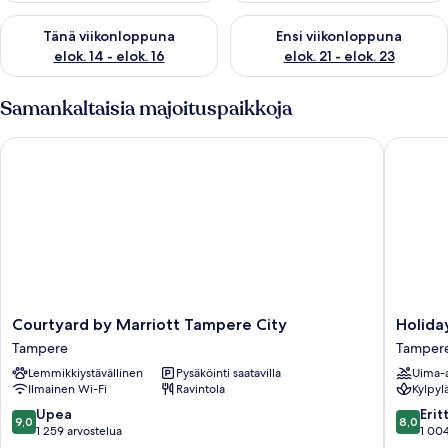
Tarkista tämän viikonlopun saatavuus elok. 14 - elok. 16
Tarkista ensi viikonlopun saata
Tänä viikonloppuna
Ensi viikonloppuna
elok. 14 - elok. 16
elok. 21 - elok. 23
Samankaltaisia majoituspaikkoja
Courtyard by Marriott Tampere City
Holiday
Courtyard
Holiday
Courtyard by Marriott Tampere City
Holida
by
Club
Tampere
Tamper
Marriott
Tamper
Lemmikkiystävällinen
Pysäköinti saatavilla
Uima-a
Tampere
Kehrää
Ilmainen Wi-Fi
Ravintola
Kylpyl
City
Tamper
Tampere
9.0
8.0
Upea
Erit
9,0
8,0
kautta
kautta
1 259 arvostelua
1 004