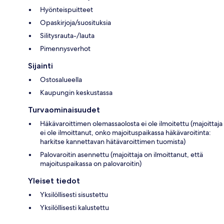
Hyönteispuitteet
Opaskirjoja/suosituksia
Silitysrauta-/lauta
Pimennysverhot
Sijainti
Ostosalueella
Kaupungin keskustassa
Turvaominaisuudet
Häkävaroittimen olemassaolosta ei ole ilmoitettu (majoittaja
ei ole ilmoittanut, onko majoituspaikassa häkävaroitinta:
harkitse kannettavan hätävaroittimen tuomista)
Palovaroitin asennettu (majoittaja on ilmoittanut, että
majoituspaikassa on palovaroitin)
Yleiset tiedot
Yksilöllisesti sisustettu
Yksilöllisesti kalustettu