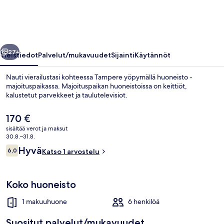
&
Private
Rooftop
llinen
Seuraava
Terrace
27+
Yleistiedot
Palvelut/mukavuudet
Sijainti
Käytännöt
valokuvagalleria
Nauti vierailustasi kohteessa Tampere yöpymällä huoneisto -
majoituspaikassa. Majoituspaikan huoneistoissa on keittiöt,
kalustetut parvekkeet ja taulutelevisiot.
Nykyinen
170 €
hinta
sisältää verot ja maksut
on
30.8.–31.8.
170 €
Arvostelut
Hyvä
6,0
Katso 1 arvostelu
6,0 kautta 10.
Premium-huoneisto | Terassi/patio
Koko huoneisto
1 makuuhuone
6 henkilöä
Suositut palvelut/mukavuudet