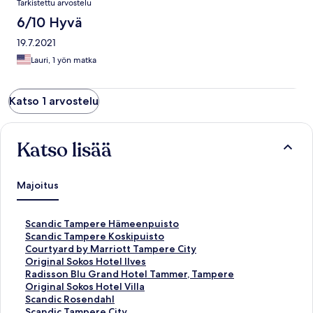
Tarkistettu arvostelu
6/10 Hyvä
19.7.2021
Lauri, 1 yön matka
Katso 1 arvostelu
Katso lisää
Majoitus
K
Scandic Tampere Hämeenpuisto
o
K
Scandic Tampere Koskipuisto
h
o
K
Courtyard by Marriott Tampere City
t
h
o
K
Original Sokos Hotel Ilves
e
t
h
o
K
Radisson Blu Grand Hotel Tammer, Tampere
e
e
t
h
o
K
Original Sokos Hotel Villa
n
e
e
t
h
o
K
Scandic Rosendahl
S
n
e
e
t
h
o
K
Scandic Tampere City