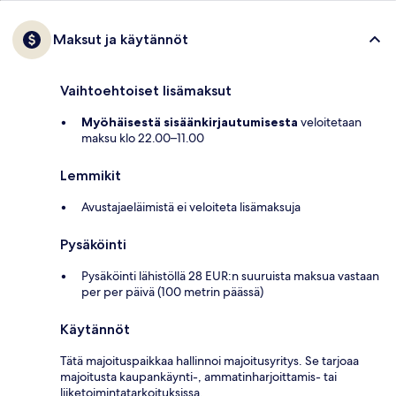
Maksut ja käytännöt
Vaihtoehtoiset lisämaksut
Myöhäisestä sisäänkirjautumisesta
veloitetaan
maksu klo 22.00–11.00
Lemmikit
Avustajaeläimistä ei veloiteta lisämaksuja
Pysäköinti
Pysäköinti lähistöllä 28 EUR:n suuruista maksua vastaan
per per päivä (100 metrin päässä)
Käytännöt
Tätä majoituspaikkaa hallinnoi majoitusyritys. Se tarjoaa
majoitusta kaupankäynti-, ammatinharjoittamis- tai
liiketoimintatarkoituksissa.