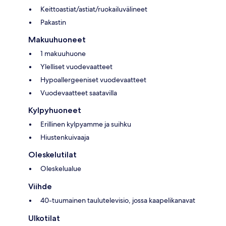
Keittoastiat/astiat/ruokailuvälineet
Pakastin
Makuuhuoneet
1 makuuhuone
Ylelliset vuodevaatteet
Hypoallergeeniset vuodevaatteet
Vuodevaatteet saatavilla
Kylpyhuoneet
Erillinen kylpyamme ja suihku
Hiustenkuivaaja
Oleskelutilat
Oleskelualue
Viihde
40-tuumainen taulutelevisio, jossa kaapelikanavat
Ulkotilat