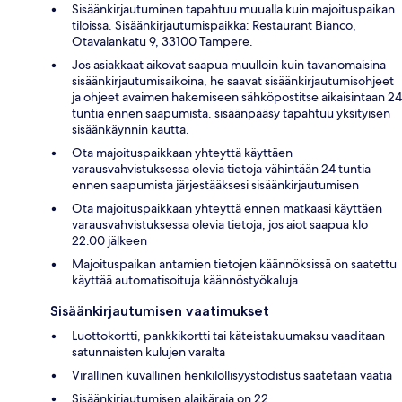
Sisäänkirjautuminen tapahtuu muualla kuin majoituspaikan
tiloissa. Sisäänkirjautumispaikka: Restaurant Bianco,
Otavalankatu 9, 33100 Tampere.
Jos asiakkaat aikovat saapua muulloin kuin tavanomaisina
sisäänkirjautumisaikoina, he saavat sisäänkirjautumisohjeet
ja ohjeet avaimen hakemiseen sähköpostitse aikaisintaan 24
tuntia ennen saapumista. sisäänpääsy tapahtuu yksityisen
sisäänkäynnin kautta.
Ota majoituspaikkaan yhteyttä käyttäen
varausvahvistuksessa olevia tietoja vähintään 24 tuntia
ennen saapumista järjestääksesi sisäänkirjautumisen
Ota majoituspaikkaan yhteyttä ennen matkaasi käyttäen
varausvahvistuksessa olevia tietoja, jos aiot saapua klo
22.00 jälkeen
Majoituspaikan antamien tietojen käännöksissä on saatettu
käyttää automatisoituja käännöstyökaluja
Sisäänkirjautumisen vaatimukset
Luottokortti, pankkikortti tai käteistakuumaksu vaaditaan
satunnaisten kulujen varalta
Virallinen kuvallinen henkilöllisyystodistus saatetaan vaatia
Sisäänkirjautumisen alaikäraja on 22