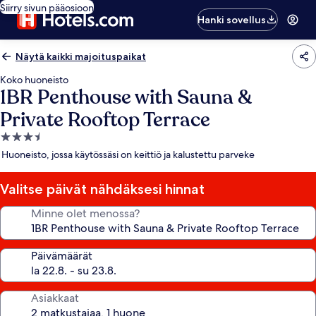
Siirry sivun pääosioon
Hanki sovellus
Näytä kaikki majoituspaikat
Koko huoneisto
1BR Penthouse with Sauna &
Private Rooftop Terrace
3.5
tähden
Huoneisto, jossa käytössäsi on keittiö ja kalustettu parveke
majoituspaikka
Valitse päivät nähdäksesi hinnat
Minne olet menossa?
Päivämäärät
Asiakkaat