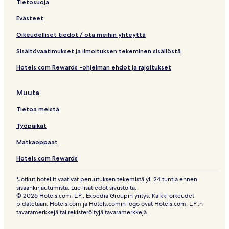
k
Tietosuoja
k
Evästeet
i
Oikeudelliset tiedot / ota meihin yhteyttä
Sisältövaatimukset ja ilmoituksen tekeminen sisällöstä
Hotels.com Rewards -ohjelman ehdot ja rajoitukset
Muuta
Tietoa meistä
Työpaikat
Matkaoppaat
Hotels.com Rewards
*Jotkut hotellit vaativat peruutuksen tekemistä yli 24 tuntia ennen
sisäänkirjautumista. Lue lisätiedot sivustolta.
© 2026 Hotels.com, L.P., Expedia Groupin yritys. Kaikki oikeudet
pidätetään. Hotels.com ja Hotels.comin logo ovat Hotels.com, L.P.:n
tavaramerkkejä tai rekisteröityjä tavaramerkkejä.