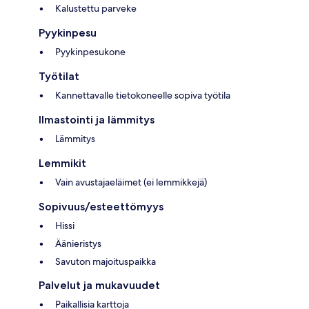
Kalustettu parveke
Pyykinpesu
Pyykinpesukone
Työtilat
Kannettavalle tietokoneelle sopiva työtila
Ilmastointi ja lämmitys
Lämmitys
Lemmikit
Vain avustajaeläimet (ei lemmikkejä)
Sopivuus/esteettömyys
Hissi
Äänieristys
Savuton majoituspaikka
Palvelut ja mukavuudet
Paikallisia karttoja