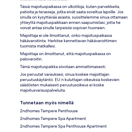
Tässä majoituspaikassa on ulkotiloja, kuten parvekkeita,
patioita ja terasseja, jotka eivät saata soveltua lapsille. Jos
sinulla on kysyttävää asiasta, suosittelemme sinua ottamaan
yhteyttä majoituspaikkaan ennen saapumistasi, jotta he
voivat antaa sinulle tarpeisiisi sopivan huoneen.
Majoittaja ei ole ilmoittanut, onko majoituspaikassa
häkävaroitinta. Harkitse kannettavan häkävaroittimen
tuomista matkallesi.
Majoittaja on ilmoittanut, että majoituspaikassa on
palovaroitin.
Tämä majoituspaikka siivotaan ammattimaisesti.
Jos peruutat varauksesi, sinua koskee majoittajan
peruutuskäytäntö. EU:n kuluttajan oikeuksia koskevien
säädösten mukaisesti peruutusoikeus ei koske
majoitusvarauspalveluita.
Tunnetaan myös nimellä
2ndhomes Tampere Penthouse
2ndhomes Tampere Spa Apartment
2ndhomes Tampere Spa Penthouse Apartment