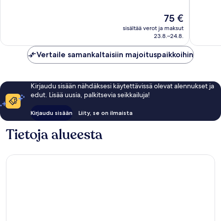
10,
10,
Upea,
Erittäin
Hinta
75 €
1 259
hyvä,
on
arvostelua
1 004
sisältää verot ja maksut
75 €
arvostel
23.8.–24.8.
Vertaile samankaltaisiin majoituspaikkoihin
Kirjaudu sisään nähdäksesi käytettävissä olevat alennukset ja
edut. Lisää uusia, palkitsevia seikkailuja!
Kirjaudu sisään
Liity, se on ilmaista
Tietoja alueesta