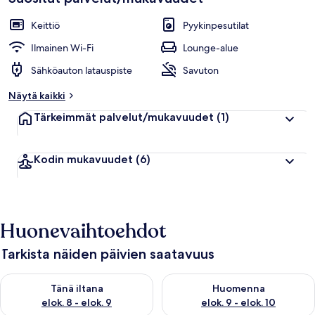
Keittiö
Pyykinpesutilat
Ilmainen Wi-Fi
Lounge-alue
Sähköauton latauspiste
Savuton
Näytä kaikki
Tärkeimmät palvelut/mukavuudet
(1)
Kodin mukavuudet
(6)
Huonevaihtoehdot
Tarkista näiden päivien saatavuus
Tarkista tämän illan saatavuus elok. 8 - elok. 9
Tarkista huomisen saatavuus el
Tänä iltana
Huomenna
elok. 8 - elok. 9
elok. 9 - elok. 10