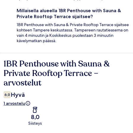
Millaisella alueella 1BR Penthouse with Sauna &
Private Rooftop Terrace sijaitsee?
1BR Penthouse with Sauna & Private Rooftop Terrace sijaitsee
kohteen Tampere keskustassa. Tampereen rautatieasema on
vain 4 minuutin ja Koskikeskus puolestaan 3 minuutin
kävelymatkan päässä.
1BR Penthouse with Sauna &
Arvostelut
Private Rooftop Terrace –
arvostelut
Hyvä
6,0
1 arvostelu
8,0
Siisteys
Arvostelut