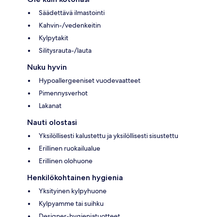
Säädettävä ilmastointi
Kahvin-/vedenkeitin
Kylpytakit
Silitysrauta-/lauta
Nuku hyvin
Hypoallergeeniset vuodevaatteet
Pimennysverhot
Lakanat
Nauti olostasi
Yksilöllisesti kalustettu ja yksilöllisesti sisustettu
Erillinen ruokailualue
Erillinen olohuone
Henkilökohtainen hygienia
Yksityinen kylpyhuone
Kylpyamme tai suihku
Designer-hygieniatuotteet