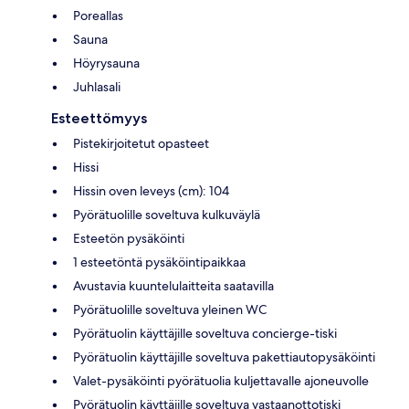
Poreallas
Sauna
Höyrysauna
Juhlasali
Esteettömyys
Pistekirjoitetut opasteet
Hissi
Hissin oven leveys (cm): 104
Pyörätuolille soveltuva kulkuväylä
Esteetön pysäköinti
1 esteetöntä pysäköintipaikkaa
Avustavia kuuntelulaitteita saatavilla
Pyörätuolille soveltuva yleinen WC
Pyörätuolin käyttäjille soveltuva concierge-tiski
Pyörätuolin käyttäjille soveltuva pakettiautopysäköinti
Valet-pysäköinti pyörätuolia kuljettavalle ajoneuvolle
Pyörätuolin käyttäjille soveltuva vastaanottotiski