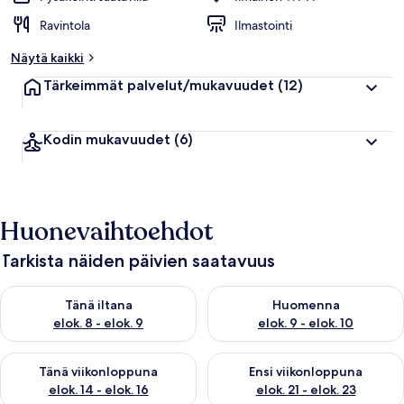
Ravintola
Ilmastointi
Näytä kaikki
Tärkeimmät palvelut/mukavuudet
(12)
Kodin mukavuudet
(6)
Huonevaihtoehdot
Tarkista näiden päivien saatavuus
Tarkista tämän illan saatavuus elok. 8 - elok. 9
Tarkista huomisen saatavuus el
Tänä iltana
Huomenna
elok. 8 - elok. 9
elok. 9 - elok. 10
Tarkista tämän viikonlopun saatavuus elok. 14 - elok. 16
Tarkista ensi viikonlopun saata
Tänä viikonloppuna
Ensi viikonloppuna
elok. 14 - elok. 16
elok. 21 - elok. 23