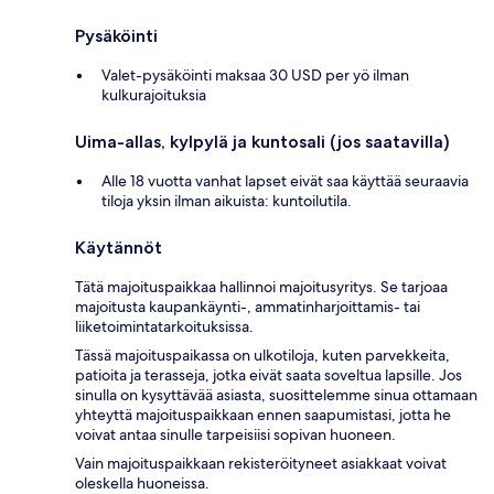
Pysäköinti
Valet-pysäköinti maksaa 30 USD per yö ilman
kulkurajoituksia
Uima-allas, kylpylä ja kuntosali (jos saatavilla)
Alle 18 vuotta vanhat lapset eivät saa käyttää seuraavia
tiloja yksin ilman aikuista: kuntoilutila.
Käytännöt
Tätä majoituspaikkaa hallinnoi majoitusyritys. Se tarjoaa
majoitusta kaupankäynti-, ammatinharjoittamis- tai
liiketoimintatarkoituksissa.
Tässä majoituspaikassa on ulkotiloja, kuten parvekkeita,
patioita ja terasseja, jotka eivät saata soveltua lapsille. Jos
sinulla on kysyttävää asiasta, suosittelemme sinua ottamaan
yhteyttä majoituspaikkaan ennen saapumistasi, jotta he
voivat antaa sinulle tarpeisiisi sopivan huoneen.
Vain majoituspaikkaan rekisteröityneet asiakkaat voivat
oleskella huoneissa.