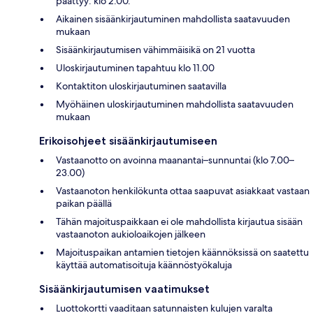
päättyy: klo 2.00.
Aikainen sisäänkirjautuminen mahdollista saatavuuden
mukaan
Sisäänkirjautumisen vähimmäisikä on 21 vuotta
Uloskirjautuminen tapahtuu klo 11.00
Kontaktiton uloskirjautuminen saatavilla
Myöhäinen uloskirjautuminen mahdollista saatavuuden
mukaan
Erikoisohjeet sisäänkirjautumiseen
Vastaanotto on avoinna maanantai–sunnuntai (klo 7.00–
23.00)
Vastaanoton henkilökunta ottaa saapuvat asiakkaat vastaan
paikan päällä
Tähän majoituspaikkaan ei ole mahdollista kirjautua sisään
vastaanoton aukioloaikojen jälkeen
Majoituspaikan antamien tietojen käännöksissä on saatettu
käyttää automatisoituja käännöstyökaluja
Sisäänkirjautumisen vaatimukset
Luottokortti vaaditaan satunnaisten kulujen varalta