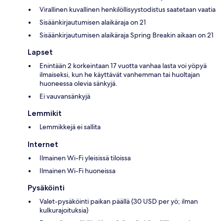
Virallinen kuvallinen henkilöllisyystodistus saatetaan vaatia
Sisäänkirjautumisen alaikäraja on 21
Sisäänkirjautumisen alaikäraja Spring Breakin aikaan on 21
Lapset
Enintään 2 korkeintaan 17 vuotta vanhaa lasta voi yöpyä
ilmaiseksi, kun he käyttävät vanhemman tai huoltajan
huoneessa olevia sänkyjä.
Ei vauvansänkyjä
Lemmikit
Lemmikkejä ei sallita
Internet
Ilmainen Wi-Fi yleisissä tiloissa
Ilmainen Wi-Fi huoneissa
Pysäköinti
Valet-pysäköinti paikan päällä (30 USD per yö; ilman
kulkurajoituksia)