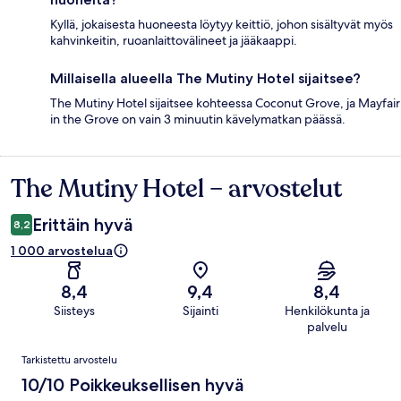
Kyllä, jokaisesta huoneesta löytyy keittiö, johon sisältyvät myös
kahvinkeitin, ruoanlaittovälineet ja jääkaappi.
Millaisella alueella The Mutiny Hotel sijaitsee?
The Mutiny Hotel sijaitsee kohteessa Coconut Grove, ja Mayfair
in the Grove on vain 3 minuutin kävelymatkan päässä.
The Mutiny Hotel – arvostelut
Arvostelut
Erittäin hyvä
8,2
1 000 arvostelua
8,4
9,4
8,4
Siisteys
Sijainti
Henkilökunta ja
palvelu
Arvostelut
Tarkistettu arvostelu
10/10 Poikkeuksellisen hyvä