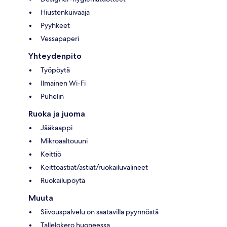
Hiustenkuivaaja
Pyyhkeet
Vessapaperi
Yhteydenpito
Työpöytä
Ilmainen Wi-Fi
Puhelin
Ruoka ja juoma
Jääkaappi
Mikroaaltouuni
Keittiö
Keittoastiat/astiat/ruokailuvälineet
Ruokailupöytä
Muuta
Siivouspalvelu on saatavilla pyynnöstä
Tallelokero huoneessa