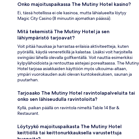
Onko majoituspaikassa The Mutiny Hotel kasino?
Ei, tässä hotellissa ei ole kasinoa, mutta lähialueelta löytyy
Magic City Casino (8 minuutin ajomatkan päässä).
Mitä tekemistä The Mutiny Hotel ja sen
lähiympäristö tarjoavat?
Voit pitää hauskaa ja harrastaa erilaisia aktiviteetteja, kuten
pyöräillä, käydä veneretkillä ja kalastaa. Lisäksi voit harjoitella
swingiäsi lähellä olevalla golfkentällä. Voit nauttia esimerkiksi
kylpylähoidoista ja rentouttaa aistejasi porealtaassa. The Mutiny
Hotel tarjoaa asiakkaiden käyttöön myös ulkouima-altaan,
ympäri vuorokauden auki olevan kuntokeskuksen, saunan ja
puutarhan.
Tarjoaako The Mutiny Hotel ravintolapalveluita tai
onko sen lähiseudulla ravintoloita?
Kyllä, paikan päällä on ravintola nimeltä Table 14 Bar &
Restaurant.
Löytyykö majoituspaikasta The Mutiny Hotel
keittiöllä tai keittonurkkauksella varustettuja
huoneita?