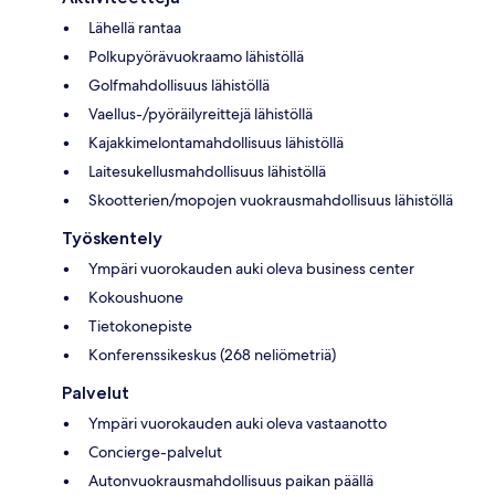
Lähellä rantaa
Polkupyörävuokraamo lähistöllä
Golfmahdollisuus lähistöllä
Vaellus-/pyöräilyreittejä lähistöllä
Kajakkimelontamahdollisuus lähistöllä
Laitesukellusmahdollisuus lähistöllä
Skootterien/mopojen vuokrausmahdollisuus lähistöllä
Työskentely
Ympäri vuorokauden auki oleva business center
Kokoushuone
Tietokonepiste
Konferenssikeskus (268 neliömetriä)
Palvelut
Ympäri vuorokauden auki oleva vastaanotto
Concierge-palvelut
Autonvuokrausmahdollisuus paikan päällä