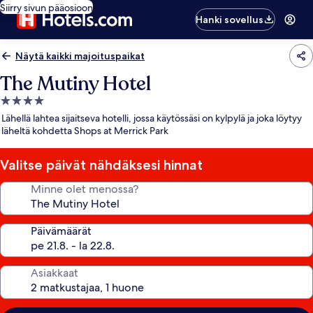
Siirry sivun pääosioon
Hanki sovellus
Näytä kaikki majoituspaikat
The Mutiny Hotel
4.0
tähden
Lähellä lahtea sijaitseva hotelli, jossa käytössäsi on kylpylä ja joka löytyy
majoituspaikka
läheltä kohdetta Shops at Merrick Park
Valitse päivät nähdäksesi hinnat
Minne olet menossa?
Päivämäärät
Asiakkaat