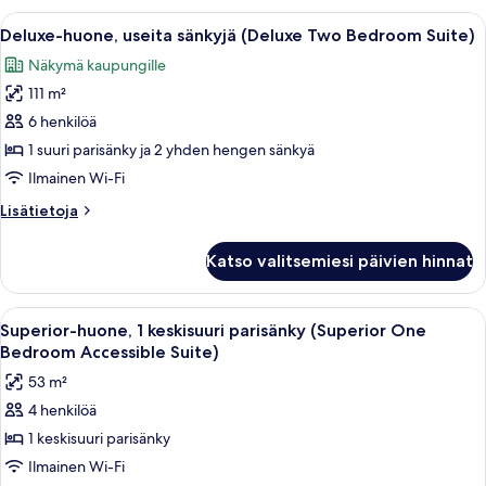
kuvat
suuri
Avaa
Hotellihuone, jossa on kaksi sänkyä, j
8
parisänky
Deluxe-huone, useita sänkyjä (Deluxe Two Bedroom Suite)
kaikki
(Deluxe
Näkymä kaupungille
One-
huonetyypin
Bedroom
111 m²
Deluxe-
Suite)
huone,
6 henkilöä
useita
1 suuri parisänky ja 2 yhden hengen sänkyä
sänkyjä
Ilmainen Wi-Fi
(Deluxe
Lisätietoja
Lisätietoja
Two
huoneesta
Bedroom
Deluxe-
Katso valitsemiesi päivien hinnat
huone,
Suite)
useita
kuvat
sänkyjä
Avaa
Superior-huone, 1 keskisuuri parisänk
11
(Deluxe
Superior-huone, 1 keskisuuri parisänky (Superior One
kaikki
Two
Bedroom Accessible Suite)
Bedroom
huonetyypin
53 m²
Suite)
Superior-
4 henkilöä
huone,
1 keskisuuri parisänky
1
keskisuuri
Ilmainen Wi-Fi