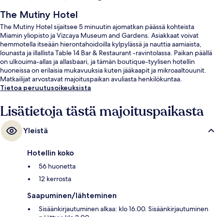
The Mutiny Hotel
The Mutiny Hotel sijaitsee 5 minuutin ajomatkan päässä kohteista
Miamin yliopisto ja Vizcaya Museum and Gardens. Asiakkaat voivat
hemmotella itseään hierontahoidoilla kylpylässä ja nauttia aamiaista,
lounasta ja illallista Table 14 Bar & Restaurant -ravintolassa. Paikan päällä
on ulkouima-allas ja allasbaari, ja tämän boutique-tyylisen hotellin
huoneissa on erilaisia mukavuuksia kuten jääkaapit ja mikroaaltouunit.
Matkailijat arvostavat majoituspaikan avuliasta henkilökuntaa.
Tietoa peruutusoikeuksista
Lisätietoja tästä majoituspaikasta
Yleistä
Hotellin koko
56 huonetta
12 kerrosta
Saapuminen/lähteminen
Sisäänkirjautuminen alkaa: klo 16.00. Sisäänkirjautuminen