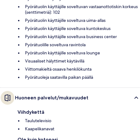
Pyörätuolin käyttäjille soveltuvan vastaanottotiskin korkeus
(senttimetriä): 102
Pyörätuolin käyttäjille soveltuva uima-allas
Pyörätuolin käyttäjille soveltuva kuntokeskus
Pyörätuolin käyttäjille soveltuva business center
Pyörätuolille soveltuva ravintola
Pyörätuolin käyttäjille soveltuva lounge
Visuaaliset hälyttimet käytävillä
Viittomakieltä osaava henkilökunta
Pyörätuoleja saatavilla paikan päällä
Huoneen palvelut/mukavuudet
Viihdykettä
Taulutelevisio
Kaapelikanavat
Ole kuin kotonasi