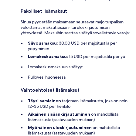
Pakolliset lisämaksut
Sinua pyydetään maksamaan seuraavat majoituspaikan
veloittamat maksut sisään- tai uloskirjautumisen
yhteydessä. Maksuihin saattaa sisältyä sovellettavia veroja:
Siivousmaksu
: 30.00 USD per majoitustila per
yöpyminen
Lomakeskusmaksu:
15 USD per majoitustila per yö
Lomakeskusmaksuun sisältyy:
Pullovesi huoneessa
Vaihtoehtoiset lisämaksut
Täysi aamiainen
tarjotaan lisämaksusta, joka on noin
12–35 USD per henkilö
Aikainen sisäänkirjautuminen
on mahdollista
lisämaksusta (saatavuuden mukaan)
Myöhäinen uloskirjautuminen
on mahdollista
lisämaksusta (saatavuuden mukaan)