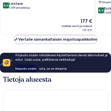
Ilmain
Grove
Grove,
8.6
Loistava
8,6
WorldHo
kautta
1 019 arvostelua
8.4
Erit
8,4
Distinct
10,
kautta
1 006
Coconut
Loistava,
10,
Hinta
177 €
Grove
1 019
Erittäin
on
arvostelua
hyvä,
sisältää verot ja maksut
177 €
1.9.–2.9.
1 006
arvostel
Vertaile samankaltaisiin majoituspaikkoihin
Kirjaudu sisään nähdäksesi käytettävissä olevat alennukset ja
edut. Lisää uusia, palkitsevia seikkailuja!
Kirjaudu sisään
Liity, se on ilmaista
Tietoja alueesta