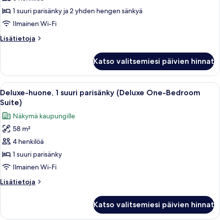
huone,
1 suuri parisänky ja 2 yhden hengen sänkyä
useita
sänkyjä
Ilmainen Wi-Fi
(Superior
Lisätietoja
Lisätietoja
Two
huoneesta
Superior-
Bedroom
Katso valitsemiesi päivien hinnat
huone,
Suite)
useita
kuvat
sänkyjä
Avaa
Deluxe-huone, 1 suuri parisänky (Delu
25
(Superior
Deluxe-huone, 1 suuri parisänky (Deluxe One-Bedroom
kaikki
Two
Suite)
Bedroom
huonetyypin
Näkymä kaupungille
Suite)
Deluxe-
58 m²
huone,
4 henkilöä
1
suuri
1 suuri parisänky
parisänky
Ilmainen Wi-Fi
(Deluxe
Lisätietoja
Lisätietoja
One-
huoneesta
Bedroom
Deluxe-
Katso valitsemiesi päivien hinnat
huone,
Suite)
1