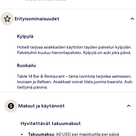
Erityisominaisuudet
Kylpylä
Hotelli tarjoaa asiakkaiden käyttöön täyden palvelun kylpylän.
Palveluihin kuuluu hierontapalvelu. Kylpylä on auki joka päivä.
Ruokailu
Table 14 Bar & Restaurant – tämä ravintola tarjoilee aamiaisen,
lounaan ja illallisen. Asiakkaat voivat tilata juomia baarista. Auki
tiettyinä päivinä.
Maksut ja käytännöt
Hyvitettävät takuumaksut
Takuumaksu:
60 USD per majoitustila per päivä