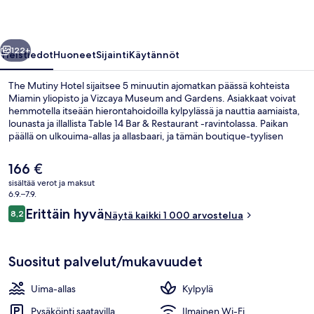
llinen
Seuraava
122+
Yleistiedot
Huoneet
Sijainti
Käytännöt
The Mutiny Hotel sijaitsee 5 minuutin ajomatkan päässä kohteista
Miamin yliopisto ja Vizcaya Museum and Gardens. Asiakkaat voivat
hemmotella itseään hierontahoidoilla kylpylässä ja nauttia aamiaista,
lounasta ja illallista Table 14 Bar & Restaurant -ravintolassa. Paikan
päällä on ulkouima-allas ja allasbaari, ja tämän boutique-tyylisen
hotellin huoneissa on erilaisia mukavuuksia kuten jääkaapit ja
mikroaaltouunit. Matkailijat arvostavat majoituspaikan avuliasta
Nykyinen
166 €
henkilökuntaa.
hinta
sisältää verot ja maksut
on
6.9.–7.9.
Ulkopuoli
166 €
Arvostelut
Erittäin hyvä
8,2
Näytä kaikki 1 000 arvostelua
8,2 kautta 10.
Suositut palvelut/mukavuudet
Uima-allas
Kylpylä
Pysäköinti saatavilla
Ilmainen Wi-Fi