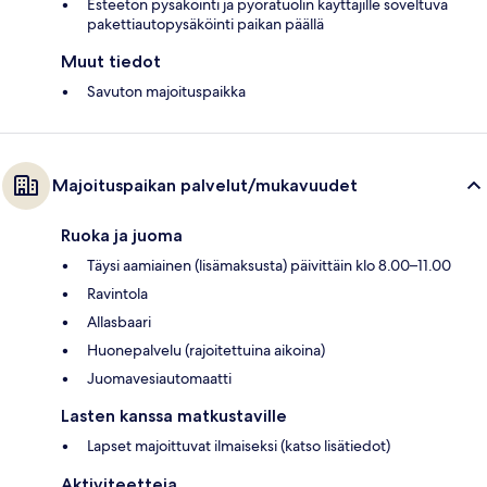
Esteetön pysäköinti ja pyörätuolin käyttäjille soveltuva
pakettiautopysäköinti paikan päällä
Muut tiedot
Savuton majoituspaikka
Majoituspaikan palvelut/mukavuudet
Ruoka ja juoma
Täysi aamiainen (lisämaksusta) päivittäin klo 8.00–11.00
Ravintola
Allasbaari
Huonepalvelu (rajoitettuina aikoina)
Juomavesiautomaatti
Lasten kanssa matkustaville
Lapset majoittuvat ilmaiseksi (katso lisätiedot)
Aktiviteetteja