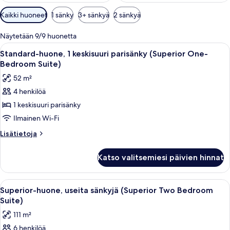
Huoneille
Kaikki huoneet
1 sänky
3+ sänkyä
2 sänkyä
saatavilla
olevia
Näytetään 9/9 huonetta
suodattimia
Avaa
Moderni hotellihuone, jossa on suuri sä
27
Standard-huone, 1 keskisuuri parisänky (Superior One-
kaikki
Bedroom Suite)
huonetyypin
52 m²
Standard-
4 henkilöä
huone,
1 keskisuuri parisänky
1
keskisuuri
Ilmainen Wi-Fi
parisänky
Lisätietoja
Lisätietoja
(Superior
huoneesta
Standard-
One-
Katso valitsemiesi päivien hinnat
huone,
Bedroom
1
Suite)
keskisuuri
Avaa
Moderni keittiö, jossa on tummat kaa
10
kuvat
parisänky
Superior-huone, useita sänkyjä (Superior Two Bedroom
kaikki
(Superior
Suite)
One-
huonetyypin
111 m²
Bedroom
Superior-
Suite)
6 henkilöä