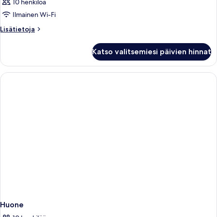
10 henkilöä
Ilmainen Wi-Fi
Lisätietoja
Lisätietoja
huoneesta
Huone
Katso valitsemiesi päivien hinnat
Huone