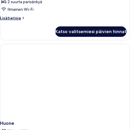
2 suurta parisänkyä
Ilmainen Wi-Fi
Lisätietoja
Lisätietoja
huoneesta
Deluxe-
Katso valitsemiesi päivien hinnat
huone,
useita
sänkyjä
Huone