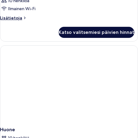
10 henkilöä
Ilmainen Wi-Fi
Lisätietoja
Lisätietoja
huoneesta
Huone
Katso valitsemiesi päivien hinnat
Huone