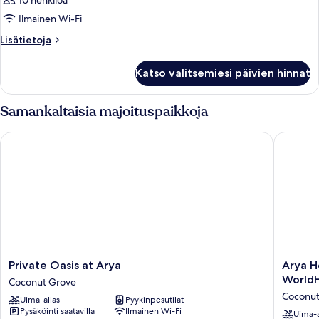
10 henkilöä
Ilmainen Wi-Fi
Lisätietoja
Lisätietoja
huoneesta
Huone
Katso valitsemiesi päivien hinnat
Samankaltaisia majoituspaikkoja
Private Oasis at Arya
Arya Hot
Private
Arya
Private Oasis at Arya
Arya H
Oasis
Hotel
WorldH
Coconut Grove
at
&
Coconut
Uima-allas
Pyykinpesutilat
Arya
Suites
Pysäköinti saatavilla
Ilmainen Wi-Fi
Coconut
Coconut
Uima-a