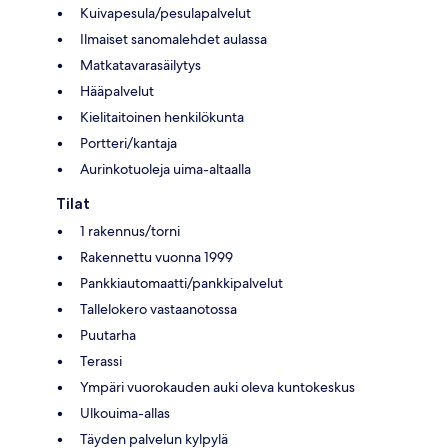
Kuivapesula/pesulapalvelut
Ilmaiset sanomalehdet aulassa
Matkatavarasäilytys
Hääpalvelut
Kielitaitoinen henkilökunta
Portteri/kantaja
Aurinkotuoleja uima-altaalla
Tilat
1 rakennus/torni
Rakennettu vuonna 1999
Pankkiautomaatti/pankkipalvelut
Tallelokero vastaanotossa
Puutarha
Terassi
Ympäri vuorokauden auki oleva kuntokeskus
Ulkouima-allas
Täyden palvelun kylpylä