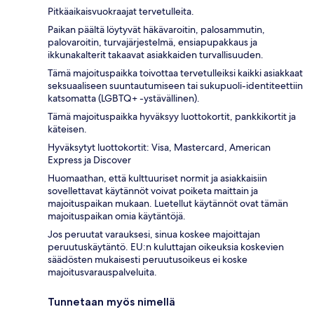
Pitkäaikaisvuokraajat tervetulleita.
Paikan päältä löytyvät häkävaroitin, palosammutin,
palovaroitin, turvajärjestelmä, ensiapupakkaus ja
ikkunakalterit takaavat asiakkaiden turvallisuuden.
Tämä majoituspaikka toivottaa tervetulleiksi kaikki asiakkaat
seksuaaliseen suuntautumiseen tai sukupuoli-identiteettiin
katsomatta (LGBTQ+ -ystävällinen).
Tämä majoituspaikka hyväksyy luottokortit, pankkikortit ja
käteisen.
Hyväksytyt luottokortit: Visa, Mastercard, American
Express ja Discover
Huomaathan, että kulttuuriset normit ja asiakkaisiin
sovellettavat käytännöt voivat poiketa maittain ja
majoituspaikan mukaan. Luetellut käytännöt ovat tämän
majoituspaikan omia käytäntöjä.
Jos peruutat varauksesi, sinua koskee majoittajan
peruutuskäytäntö. EU:n kuluttajan oikeuksia koskevien
säädösten mukaisesti peruutusoikeus ei koske
majoitusvarauspalveluita.
Tunnetaan myös nimellä