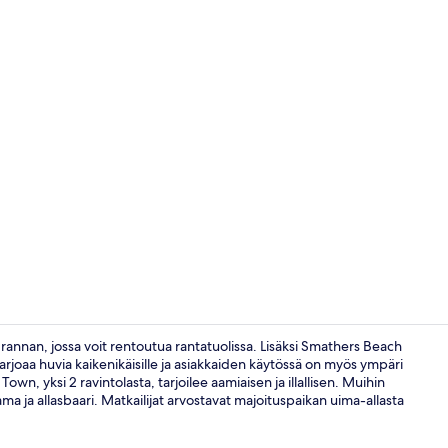
Ulkouima-all
rannan, jossa voit rentoutua rantatuolissa. Lisäksi Smathers Beach
arjoaa huvia kaikenikäisille ja asiakkaiden käytössä on myös ympäri
n, yksi 2 ravintolasta, tarjoilee aamiaisen ja illallisen. Muihin
Aulan oleskel
a ja allasbaari. Matkailijat arvostavat majoituspaikan uima-allasta