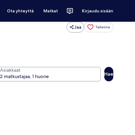
Ota yhteyttä
Matkat
Kirjaudu sisään
Jaa
Tallenna
Asiakkaat
Hae