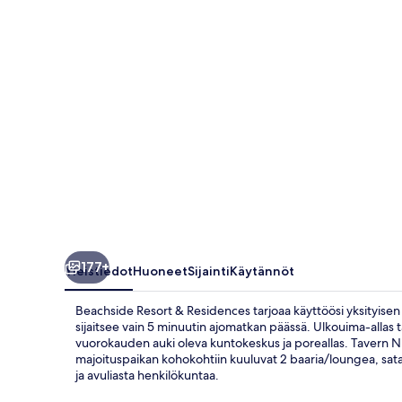
177+
Yleistiedot
Huoneet
Sijainti
Käytännöt
Beachside Resort & Residences tarjoaa käyttöösi yksityisen 
sijaitsee vain 5 minuutin ajomatkan päässä. Ulkouima-allas t
vuorokauden auki oleva kuntokeskus ja poreallas. Tavern N Tow
majoituspaikan kohokohtiin kuuluvat 2 baaria/loungea, satam
ja avuliasta henkilökuntaa.