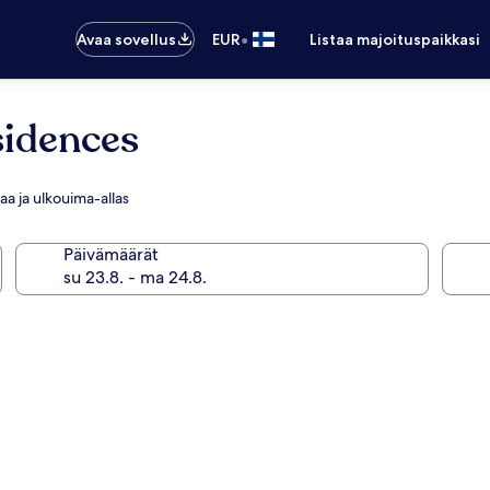
•
Avaa sovellus
EUR
Listaa majoituspaikkasi
sidences
laa ja ulkouima-allas
Päivämäärät