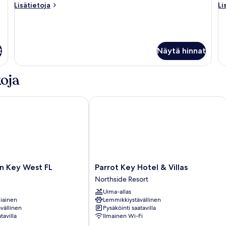
Lisätietoja
Li
Lisätietoja
Li
huoneesta
hu
Signature
Si
King
Do
t
Näytä hinnat
oja
Key West FL
Parrot Key Hotel & Villas
Parrot
n Key West FL
Parrot Key Hotel & Villas
Key
Northside Resort
Hotel
Uima-allas
&
iainen
Lemmikkiystävällinen
Villas
vällinen
Pysäköinti saatavilla
Northside
tavilla
Ilmainen Wi-Fi
Resort