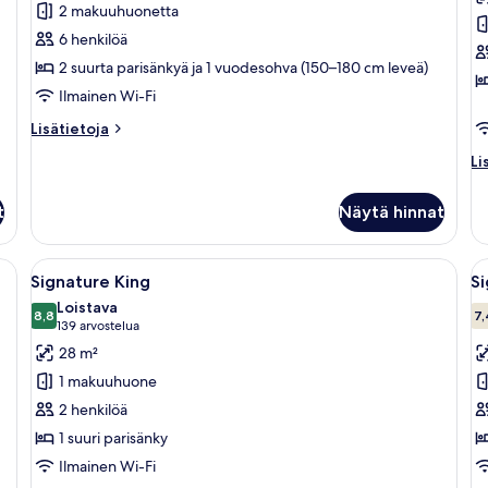
Front
h
2 makuuhuonetta
2BR
k
6 henkilöä
Residence
2 suurta parisänkyä ja 1 vuodesohva (150–180 cm leveä)
kuvat
Ilmainen Wi-Fi
Lisätietoja
Lisätietoja
huoneesta
Li
Li
Ocean
hu
Front
Pr
2BR
t
Näytä hinnat
hu
Residence
tyynelle merelle, palmuille ja kaukaiseen saareen.
Avaa
Hotellihuone, jossa on sänky, kaksi yöpö
A
5
Signature King
S
kaikki
ka
Loistava
huonetyypin
8,8
h
7,
8,8 kautta 10
(139
139 arvostelua
Signature
S
arvostelua)
28 m²
King
D
1 makuuhuone
kuvat
k
2 henkilöä
1 suuri parisänky
Ilmainen Wi-Fi