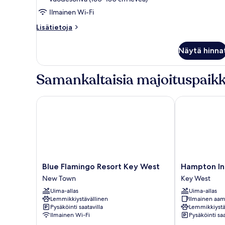
Ilmainen Wi-Fi
Lisätietoja
Lisätietoja
huoneesta
Ocean
Näytä hinna
Front
3BR
Presidential
Samankaltaisia majoituspaikk
Suite
Blue Flamingo Resort Key West
Hampton Inn 
Blue
Hampton
Blue Flamingo Resort Key West
Hampton In
Flamingo
Inn
New Town
Key West
Resort
Key
Uima-allas
Uima-allas
Key
West
Lemmikkiystävällinen
Ilmainen aam
West
FL
Pysäköinti saatavilla
Lemmikkiystä
New
Key
Ilmainen Wi-Fi
Pysäköinti saa
Town
West