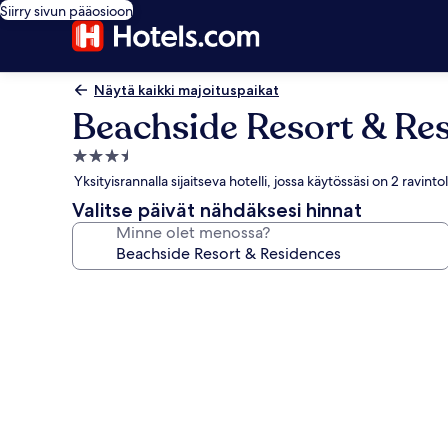
Siirry sivun pääosioon
Näytä kaikki majoituspaikat
Beachside Resort & Re
3.5
tähden
Yksityisrannalla sijaitseva hotelli, jossa käytössäsi on 2 ravinto
majoituspaikka
Valitse päivät nähdäksesi hinnat
Minne olet menossa?
Majoituspaikan
Beachside
Resort
&
Residences
valokuvagalleria