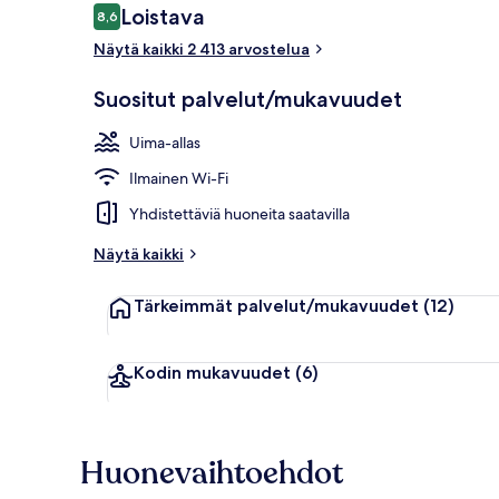
Arvostelut
Loistava
8,6
8,6 kautta 10.
Näytä kaikki 2 413 arvostelua
Ocean View 3
Suositut palvelut/mukavuudet
Uima-allas
Ilmainen Wi-Fi
Yhdistettäviä huoneita saatavilla
Näytä kaikki
Tärkeimmät palvelut/mukavuudet
(12)
Kodin mukavuudet
(6)
Huonevaihtoehdot