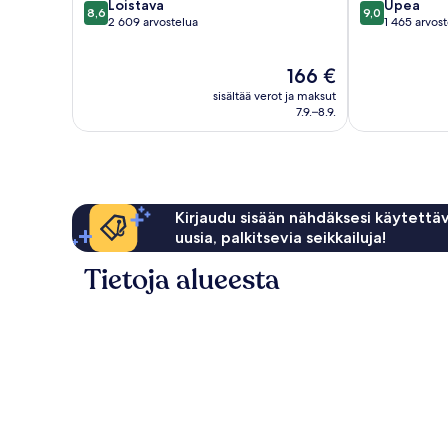
8.6
9.0
Loistava
Upea
8,6
9,0
kautta
kautta
2 609 arvostelua
1 465 arvos
10,
10,
Loistava,
Upea,
Hinta
166 €
2 609
1 465
on
arvostelua
arvostelua
sisältää verot ja maksut
166 €
7.9.–8.9.
Kirjaudu sisään nähdäksesi käytettäv
uusia, palkitsevia seikkailuja!
Tietoja alueesta