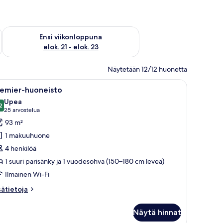
ok. 14 - elok. 16
Tarkista ensi viikonlopun saatavuus elok. 21 - elok. 23
Ensi viikonloppuna
elok. 21 - elok. 23
Näytetään 12/12 huonetta
isältävä sohva.
a ja palmuja, ja jonka ympärillä on parvekkeilla varustettu rakennus.
vaa
Hotelli, jossa on uima-allas, ja sen ympärillä 
18
remier-huoneisto
ikki
Upea
uonetyypin
2
9,2 kautta 10
(25
25 arvostelua
remier-
arvostelua)
93 m²
uoneisto
1 makuuhuone
uvat
4 henkilöä
1 suuri parisänky ja 1 vuodesohva (150–180 cm leveä)
Ilmainen Wi-Fi
sätietoja
sätietoja
oneesta
emier-
Näytä hinnat
oneisto