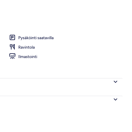
BR Condo with Rooftop Balcony | Parveke
Pysäköinti saatavilla
Ravintola
Ilmastointi