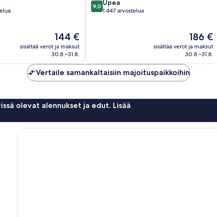
9.0
Upea
9,0
kautta
telua
1 447 arvostelua
10,
Upea,
Hinta
Hinta
144 €
186 €
1 447
on
on
arvostelua
sisältää verot ja maksut
sisältää verot ja maksut
144 €
186 €
30.8.–31.8.
30.8.–31.8.
Vertaile samankaltaisiin majoituspaikkoihin
issä olevat alennukset ja edut. Lisää