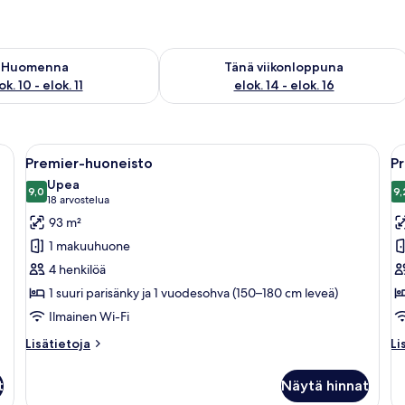
sen saatavuus elok. 10 - elok. 11
Tarkista tämän viikonlopun saatavuus el
Huomenna
Tänä viikonloppuna
ok. 10 - elok. 11
elok. 14 - elok. 16
litteänäyttöinen televisio, lasinen sohvapöytä ja kuviollisia koristetyynyjä s
Avaa
Uima-allasalue, jossa on aurinkotuolej
A
15
Premier-huoneisto
P
kaikki
ka
Upea
huonetyypin
9,0
h
9,
9,0 kautta 10
(18
18 arvostelua
Premier-
P
arvostelua)
93 m²
huoneisto
h
1 makuuhuone
kuvat
k
4 henkilöä
1 suuri parisänky ja 1 vuodesohva (150–180 cm leveä)
Ilmainen Wi-Fi
Lisätietoja
Li
Lisätietoja
Li
huoneesta
hu
Premier-
Pr
t
Näytä hinnat
huoneisto
hu