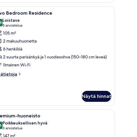
aituri, aurinkotuoleja, palmuja ja portaikko, joka johtaa alas rannalle.
vaa
Olohuoneessa on kattotuuletin, litteänäyttöine
19
wo Bedroom Residence
ikki
Loistava
uonetyypin
8
8,8 kautta 10
(5
5 arvostelua
wo
arvostelua)
105 m²
edroom
2 makuuhuonetta
esidence
6 henkilöä
uvat
2 suurta parisänkyä ja 1 vuodesohva (150–180 cm leveä)
Ilmainen Wi-Fi
sätietoja
sätietoja
oneesta
wo
edroom
sidence
Näytä hinnat
ituriin, palmuille ja auringonlaskuun veden yllä.
vaa
Hotelli, jossa on uima-allas, ja sen ympärillä 
18
remium-huoneisto
ikki
Poikkeuksellisen hyvä
uonetyypin
4
9,4 kautta 10
(3
3 arvostelua
remium-
arvostelua)
147 m²