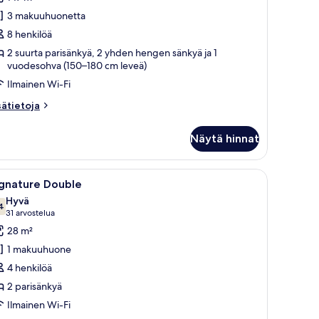
uoneisto
3 makuuhuonetta
uvat
8 henkilöä
2 suurta parisänkyä, 2 yhden hengen sänkyä ja 1
vuodesohva (150–180 cm leveä)
Ilmainen Wi-Fi
sätietoja
sätietoja
oneesta
emium-
Näytä hinnat
oneisto
ytää valaisimineen, kattotuuletin, tuoli, pöytä maljakolla ja peili seinällä.
vaa
Hotellihuone, jossa on suuri sänky, työpöytä, t
5
ignature Double
ikki
Hyvä
uonetyypin
4
7,4 kautta 10
(31
31 arvostelua
ignature
arvostelua)
28 m²
ouble
1 makuuhuone
uvat
4 henkilöä
2 parisänkyä
Ilmainen Wi-Fi