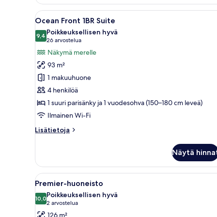
Suite
Avaa
Ranta, josta avautuu näkymä pu
21
Ocean Front 1BR Suite
kaikki
Poikkeuksellisen hyvä
huonetyypin
9,4
9,4 kautta 10
(26
26 arvostelua
Ocean
arvostelua)
Näkymä merelle
Front
93 m²
1BR
1 makuuhuone
Suite
4 henkilöä
kuvat
1 suuri parisänky ja 1 vuodesohva (150–180 cm leveä)
Ilmainen Wi-Fi
Lisätietoja
Lisätietoja
huoneesta
Ocean
Näytä hinna
Front
1BR
Suite
Avaa
Hotelli, jossa on uima-allas, j
22
Premier-huoneisto
kaikki
Poikkeuksellisen hyvä
huonetyypin
10,0
10,0 kautta 10
(2
2 arvostelua
Premier-
arvostelua)
126 m²