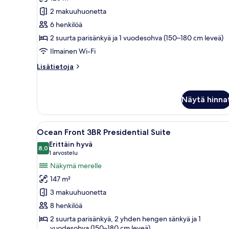
huoneisto
2 makuuhuonetta
kuvat
6 henkilöä
2 suurta parisänkyä ja 1 vuodesohva (150–180 cm leveä)
Ilmainen Wi-Fi
Lisätietoja
Lisätietoja
huoneesta
Premier-
huoneisto
Näytä hinna
Avaa
Parveke, josta avautuu näkymä 
23
Ocean Front 3BR Presidential Suite
kaikki
Erittäin hyvä
huonetyypin
8,0
8,0 kautta 10
(1
1 arvostelu
Ocean
arvostelu)
Näkymä merelle
Front
147 m²
3BR
3 makuuhuonetta
Presidential
8 henkilöä
Suite
2 suurta parisänkyä, 2 yhden hengen sänkyä ja 1
kuvat
vuodesohva (150–180 cm leveä)