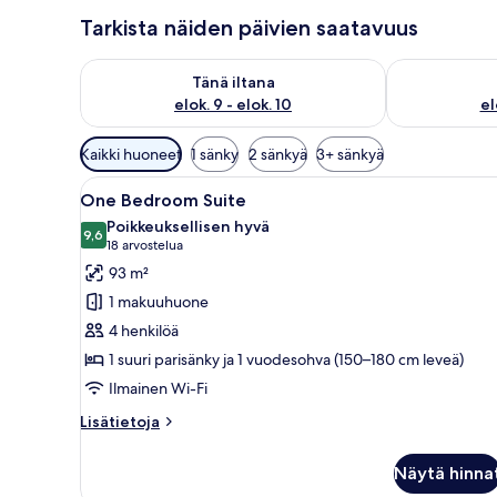
Tarkista näiden päivien saatavuus
Tarkista tämän illan saatavuus elok. 9 - elok. 10
Tarkista huomi
Tänä iltana
elok. 9 - elok. 10
el
Huoneille
Kaikki huoneet
1 sänky
2 sänkyä
3+ sänkyä
saatavilla
Avaa
Olohuoneessa on kattotuuletin, 
olevia
19
One Bedroom Suite
kaikki
suodattimia
Poikkeuksellisen hyvä
huonetyypin
9,6
9,6 kautta 10
(18
18 arvostelua
One
arvostelua)
93 m²
Bedroom
1 makuuhuone
Suite
4 henkilöä
kuvat
1 suuri parisänky ja 1 vuodesohva (150–180 cm leveä)
Ilmainen Wi-Fi
Lisätietoja
Lisätietoja
huoneesta
One
Näytä hinna
Bedroom