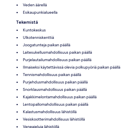
Veden äärellä
Esikaupunkialueella
Tekemistä
Kuntokeskus
Ulkotenniskenttiä
Joogatunteja paikan päällä
Laitesukellusmahdollisuus paikan päällä
Purjelautailumahdollisuus paikan päällä
Ilmaiseksi käytettävissä olevia polkupyöriä paikan päällä
Tennismahdollisuus paikan päällä
Purjehdusmahdollisuus paikan päällä
Snorklausmahdollisuus paikan päällä
Kajakkimelontamahdollisuus paikan päällä
Lentopallomahdollisuus paikan päällä
Kalastusmahdollisuus lähistöllä
Vesiskootterimahdollisuus lähistöllä
Veneajeluja lähistöllä