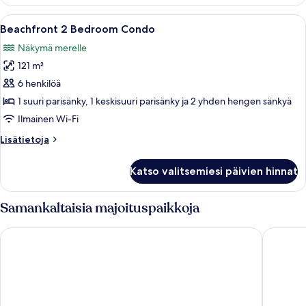
Deluxe
Studio
Avaa
Rantalomakeskus, jossa on laituri, jok
9
Suite)
Beachfront 2 Bedroom Condo
kaikki
Näkymä merelle
huonetyypin
121 m²
Beachfront
2
6 henkilöä
Bedroom
1 suuri parisänky, 1 keskisuuri parisänky ja 2 yhden hengen sänkyä
Condo
Ilmainen Wi-Fi
kuvat
Lisätietoja
Lisätietoja
huoneesta
Beachfront
Katso valitsemiesi päivien hinnat
2
Bedroom
Condo
Samankaltaisia majoituspaikkoja
Hampton by Hilton Grand Cayman Seven Mile Beach
Governor