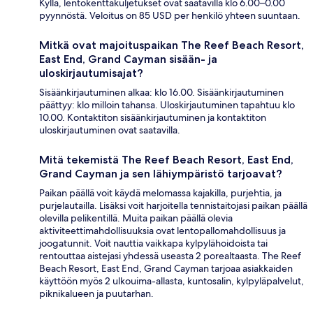
Kyllä, lentokenttäkuljetukset ovat saatavilla klo 6.00–0.00
pyynnöstä. Veloitus on 85 USD per henkilö yhteen suuntaan.
Mitkä ovat majoituspaikan The Reef Beach Resort,
East End, Grand Cayman sisään- ja
uloskirjautumisajat?
Sisäänkirjautuminen alkaa: klo 16.00. Sisäänkirjautuminen
päättyy: klo milloin tahansa. Uloskirjautuminen tapahtuu klo
10.00. Kontaktiton sisäänkirjautuminen ja kontaktiton
uloskirjautuminen ovat saatavilla.
Mitä tekemistä The Reef Beach Resort, East End,
Grand Cayman ja sen lähiympäristö tarjoavat?
Paikan päällä voit käydä melomassa kajakilla, purjehtia, ja
purjelautailla. Lisäksi voit harjoitella tennistaitojasi paikan päällä
olevilla pelikentillä. Muita paikan päällä olevia
aktiviteettimahdollisuuksia ovat lentopallomahdollisuus ja
joogatunnit. Voit nauttia vaikkapa kylpylähoidoista tai
rentouttaa aistejasi yhdessä useasta 2 porealtaasta. The Reef
Beach Resort, East End, Grand Cayman tarjoaa asiakkaiden
käyttöön myös 2 ulkouima-allasta, kuntosalin, kylpyläpalvelut,
piknikalueen ja puutarhan.