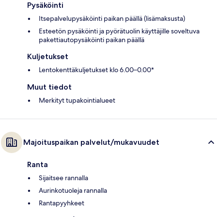
Pysäköinti
Itsepalvelupysäköinti paikan päällä (lisämaksusta)
Esteetön pysäköinti ja pyörätuolin käyttäjille soveltuva
pakettiautopysäköinti paikan päällä
Kuljetukset
Lentokenttäkuljetukset klo 6.00–0.00*
Muut tiedot
Merkityt tupakointialueet
Majoituspaikan palvelut/mukavuudet
Ranta
Sijaitsee rannalla
Aurinkotuoleja rannalla
Rantapyyhkeet