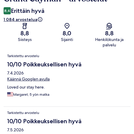
Erittäin hyvä
8,4
1 084 arvostelua
8,8
8,0
8,8
Siisteys
Sijainti
Henkilökunta ja
palvelu
Arvostelut
Tarkistettu arvostelu
10/10 Poikkeuksellisen hyvä
7.4.2026
Käännä Googlen avulla
Loved our stay here.
Margaret, 5 yön matka
Tarkistettu arvostelu
10/10 Poikkeuksellisen hyvä
7.5.2026