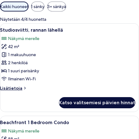
Huoneille
Kaikki huoneet
1 sänky
3+ sänkyä
saatavilla
olevia
Näytetään 4/4 huonetta
suodattimia
Avaa
Makuuhuone, jossa on sänky, kattotuul
7
Studiosviitti, rannan lähellä
kaikki
Näkymä merelle
huonetyypin
42 m²
Studiosviitti,
rannan
1 makuuhuone
lähellä
2 henkilöä
kuvat
1 suuri parisänky
Ilmainen Wi-Fi
Lisätietoja
Lisätietoja
huoneesta
Studiosviitti,
Katso valitsemiesi päivien hinnat
rannan
lähellä
Avaa
Olohuone, jossa on televisio, raidallise
8
Beachfront 1 Bedroom Condo
kaikki
Näkymä merelle
huonetyypin