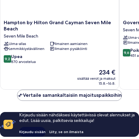
Hampton
Governo
Hampton by Hilton Grand Cayman Seven Mile
Govern
by
Village
Beach
Seven M
Hilton
Seven
Seven Mile Beach
Uima-a
Grand
Mile
Ilmain
Cayman
Uima-allas
Ilmainen aamiainen
Beach
Lemmikkiystävällinen
Ilmainen pysäköinti
Seven
Corridor
9.6
Poik
9,6
Mile
Seven
kautta
451 a
9.2
Upea
9,2
Beach
Mile
10,
kautta
870 arvostelua
Seven
Beach
Poikkeuk
10,
Hinta
234 €
Mile
hyvä,
Upea,
on
Beach
451
870
sisältää verot ja maksut
234 €
arvostel
15.8.–16.8.
arvostelua
Vertaile samankaltaisiin majoituspaikkoihin
Kirjaudu sisään nähdäksesi käytettävissä olevat alennukset ja
edut. Lisää uusia, palkitsevia seikkailuja!
Kirjaudu sisään
Liity, se on ilmaista