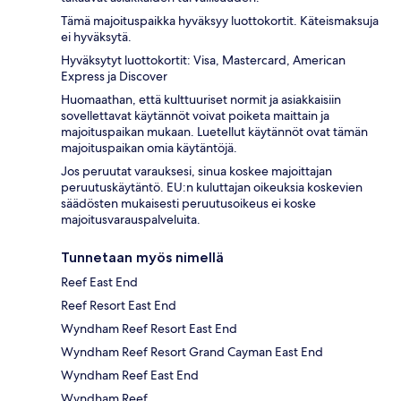
Tämä majoituspaikka hyväksyy luottokortit. Käteismaksuja
ei hyväksytä.
Hyväksytyt luottokortit: Visa, Mastercard, American
Express ja Discover
Huomaathan, että kulttuuriset normit ja asiakkaisiin
sovellettavat käytännöt voivat poiketa maittain ja
majoituspaikan mukaan. Luetellut käytännöt ovat tämän
majoituspaikan omia käytäntöjä.
Jos peruutat varauksesi, sinua koskee majoittajan
peruutuskäytäntö. EU:n kuluttajan oikeuksia koskevien
säädösten mukaisesti peruutusoikeus ei koske
majoitusvarauspalveluita.
Tunnetaan myös nimellä
Reef East End
Reef Resort East End
Wyndham Reef Resort East End
Wyndham Reef Resort Grand Cayman East End
Wyndham Reef East End
Wyndham Reef