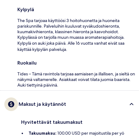
Kylpylä
The Spa tarjoaa käyttöösi 3 hoitohuonetta ja huoneita
pariskunnille. Palveluihin kuuluvat syväkudoshieronta,
kuumakivihieronta, klassinen hieronta ja kasvohoidot.
Kylpylässä on tarjolla muun muassa aromaterapiahoitoja.
Kylpylä on auki joka päivä. Alle 16 vuotta vanhat eivät saa
käyttää kylpylän palveluja.
Ruokailu
Tides – Tämä ravintola tarjoaa aamiaisen ja illallisen, ja sieltä on
näkymä valtamerelle. Asiakkaat voivat tilata juomia baarista.
Auki tiettyinä päivinä.
Maksut ja käytännöt
Hyvitettävät takuumaksut
Takuumaksu:
100.00 USD per majoitustila per yö