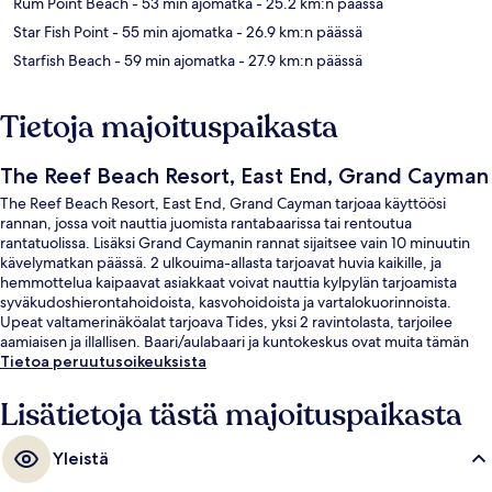
Rum Point Beach
- 53 min ajomatka
- 25.2 km:n päässä
Star Fish Point
- 55 min ajomatka
- 26.9 km:n päässä
Starfish Beach
- 59 min ajomatka
- 27.9 km:n päässä
Tietoja majoituspaikasta
The Reef Beach Resort, East End, Grand Cayman
The Reef Beach Resort, East End, Grand Cayman tarjoaa käyttöösi
rannan, jossa voit nauttia juomista rantabaarissa tai rentoutua
rantatuolissa. Lisäksi Grand Caymanin rannat sijaitsee vain 10 minuutin
kävelymatkan päässä. 2 ulkouima-allasta tarjoavat huvia kaikille, ja
hemmottelua kaipaavat asiakkaat voivat nauttia kylpylän tarjoamista
syväkudoshierontahoidoista, kasvohoidoista ja vartalokuorinnoista.
Upeat valtamerinäköalat tarjoava Tides, yksi 2 ravintolasta, tarjoilee
aamiaisen ja illallisen. Baari/aulabaari ja kuntokeskus ovat muita tämän
majoituspaikan kohokohtia, ja sen huoneistoissa on kalustetut
Tietoa peruutusoikeuksista
parvekkeet tai terassit ja LED-televisiot. Matkailijat arvostavat suuresti
majoituspaikan avuliasta henkilökuntaa.
Lisätietoja tästä majoituspaikasta
Yleistä