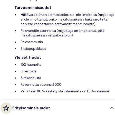
Turvaominaisuudet
Häkävaroittimen olemassaolosta ei ole ilmoitettu (majoittaja
ei ole ilmoittanut, onko majoituspaikassa häkävaroitinta:
harkitse kannettavan hätävaroittimen tuomista)
Palovaroitin asennettu (majoittaja on ilmoittanut, että
majoituspaikassa on palovaroitin)
Palosammutin
Ensiapupakkaus
Yleiset tiedot
152 huonetta
3 kerrosta
6 rakennusta
Rakennettu vuonna 2000
Vähintään 80 % käytetyistä valaisimista on LED-valaisimia
Erityisominaisuudet