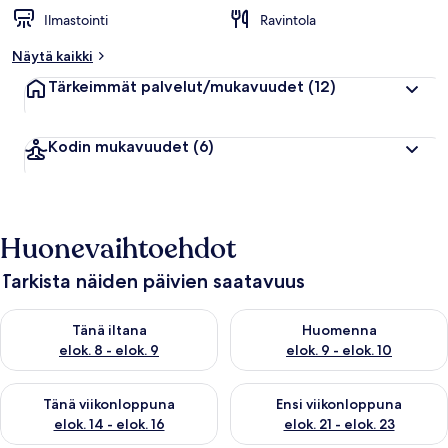
Ilmastointi
Ravintola
Näytä kaikki
Tärkeimmät palvelut/mukavuudet
(12)
Kodin mukavuudet
(6)
Huonevaihtoehdot
Tarkista näiden päivien saatavuus
Tarkista tämän illan saatavuus elok. 8 - elok. 9
Tarkista huomisen saatavuus el
Tänä iltana
Huomenna
elok. 8 - elok. 9
elok. 9 - elok. 10
Tarkista tämän viikonlopun saatavuus elok. 14 - elok. 16
Tarkista ensi viikonlopun saata
Tänä viikonloppuna
Ensi viikonloppuna
elok. 14 - elok. 16
elok. 21 - elok. 23