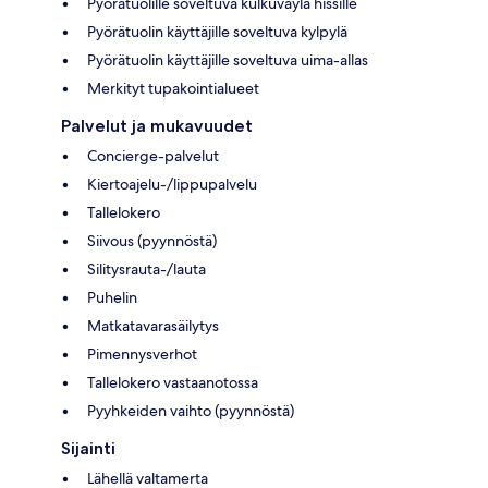
Pyörätuolille soveltuva kulkuväylä hissille
Pyörätuolin käyttäjille soveltuva kylpylä
Pyörätuolin käyttäjille soveltuva uima-allas
Merkityt tupakointialueet
Palvelut ja mukavuudet
Concierge-palvelut
Kiertoajelu-/lippupalvelu
Tallelokero
Siivous (pyynnöstä)
Silitysrauta-/lauta
Puhelin
Matkatavarasäilytys
Pimennysverhot
Tallelokero vastaanotossa
Pyyhkeiden vaihto (pyynnöstä)
Sijainti
Lähellä valtamerta