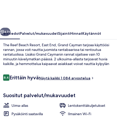
Resort,
East
End,
Grand
llinen
Seuraava
Cayman
47+
Yleistiedot
Palvelut/mukavuudet
Sijainti
Hinnat
Käytännöt
valokuvagalleria
The Reef Beach Resort, East End, Grand Cayman tarjoaa käyttöösi
rannan, jossa voit nauttia juomista rantabaarissa tai rentoutua
rantatuolissa. Lisäksi Grand Caymanin rannat sijaitsee vain 10
minuutin kävelymatkan päässä. 2 ulkouima-allasta tarjoavat huvia
kaikille, ja hemmottelua kaipaavat asiakkaat voivat nauttia kylpylän
tarjoamista syväkudoshierontahoidoista, kasvohoidoista ja
vartalokuorinnoista. Upeat valtamerinäköalat tarjoava Tides, yksi 2
Arvostelut
Erittäin hyvä
ravintolasta, tarjoilee aamiaisen ja illallisen. Baari/aulabaari ja
8,4
Näytä kaikki 1 084 arvostelua
8,4 kautta 10.
kuntokeskus ovat muita tämän majoituspaikan kohokohtia, ja sen
huoneistoissa on kalustetut parvekkeet tai terassit ja LED-televisiot.
Rannalla, valkoista hiekkaa, aurinkotu
Matkailijat arvostavat suuresti majoituspaikan avuliasta
Suositut palvelut/mukavuudet
henkilökuntaa.
Uima-allas
Lentokenttäkuljetukset
Pysäköinti saatavilla
Ilmainen Wi-Fi