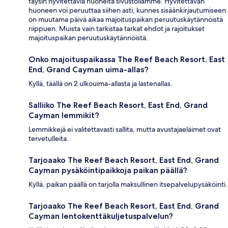
täysin hyvitettäviä huoneita sivustollamme. Hyvitettävän
huoneen voi peruuttaa siihen asti, kunnes sisäänkirjautumiseen
on muutama päivä aikaa majoituspaikan peruutuskäytännöistä
riippuen. Muista vain tarkistaa tarkat ehdot ja rajoitukset
majoituspaikan peruutuskäytännöistä.
Onko majoituspaikassa The Reef Beach Resort, East
End, Grand Cayman uima-allas?
Kyllä, täällä on 2 ulkouima-allasta ja lastenallas.
Salliiko The Reef Beach Resort, East End, Grand
Cayman lemmikit?
Lemmikkejä ei valitettavasti sallita, mutta avustajaeläimet ovat
tervetulleita.
Tarjoaako The Reef Beach Resort, East End, Grand
Cayman pysäköintipaikkoja paikan päällä?
Kyllä, paikan päällä on tarjolla maksullinen itsepalvelupysäköinti.
Tarjoaako The Reef Beach Resort, East End, Grand
Cayman lentokenttäkuljetuspalvelun?