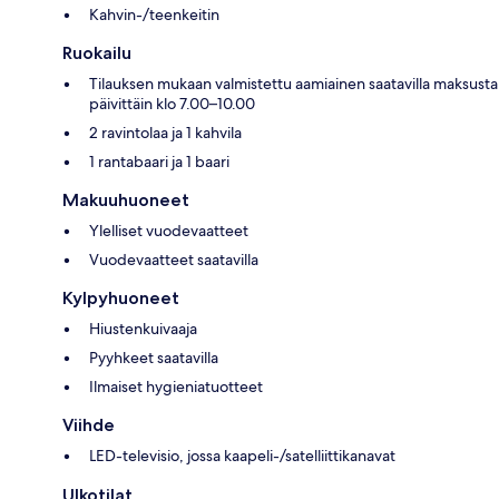
Kahvin-/teenkeitin
Ruokailu
Tilauksen mukaan valmistettu aamiainen saatavilla maksusta
päivittäin klo 7.00–10.00
2 ravintolaa ja 1 kahvila
1 rantabaari ja 1 baari
Makuuhuoneet
Ylelliset vuodevaatteet
Vuodevaatteet saatavilla
Kylpyhuoneet
Hiustenkuivaaja
Pyyhkeet saatavilla
Ilmaiset hygieniatuotteet
Viihde
LED-televisio, jossa kaapeli-/satelliittikanavat
Ulkotilat