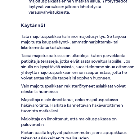
majoituspaikasta ennen matkan alkua. Yhteystiedot
löytyvät varauksen jälkeen lähetetystä
varausvahvistuksesta.
Käytännöt
Tätä majoituspaikkaa hallinnoi majoitusyritys. Se tarjoaa
majoitusta kaupankäynti-, ammatinharjoittamis- tai
liiketoimintatarkoituksissa.
Tässä majoituspaikassa on ulkotiloja, kuten parvekkeita,
patioita ja terasseja, jotka eivät saata soveltua lapsille. Jos
sinulla on kysyttävää asiasta, suosittelemme sinua ottamaan
yhteyttä majoituspaikkaan ennen saapumistasi, jotta he
voivat antaa sinulle tarpeisiisi sopivan huoneen.
Vain majoituspaikkaan rekisteröityneet asiakkaat voivat
oleskella huoneissa.
Majoittaja ei ole ilmoittanut, onko majoituspaikassa
häkävaroitinta. Harkitse kannettavan häkävaroittimen
tuomista matkallesi.
Majoittaja on ilmoittanut, että majoituspaikassa on
palovaroitin.
Paikan päältä löytyvät palosammutin ja ensiapupakkaus
takaavat asiakkaiden turvallisuuden.