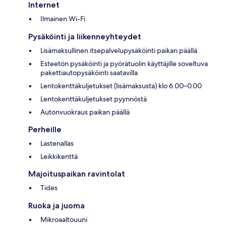
Internet
Ilmainen Wi-Fi
Pysäköinti ja liikenneyhteydet
Lisämaksullinen itsepalvelupysäköinti paikan päällä
Esteetön pysäköinti ja pyörätuolin käyttäjille soveltuva
pakettiautopysäköinti saatavilla
Lentokenttäkuljetukset (lisämaksusta) klo 6.00–0.00
Lentokenttäkuljetukset pyynnöstä
Autonvuokraus paikan päällä
Perheille
Lastenallas
Leikkikenttä
Majoituspaikan ravintolat
Tides
Ruoka ja juoma
Mikroaaltouuni