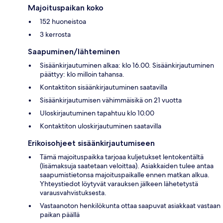
Majoituspaikan koko
152 huoneistoa
3 kerrosta
Saapuminen/lähteminen
Sisäänkirjautuminen alkaa: klo 16.00. Sisäänkirjautuminen
päättyy: klo milloin tahansa.
Kontaktiton sisäänkirjautuminen saatavilla
Sisäänkirjautumisen vähimmäisikä on 21 vuotta
Uloskirjautuminen tapahtuu klo 10.00
Kontaktiton uloskirjautuminen saatavilla
Erikoisohjeet sisäänkirjautumiseen
Tämä majoituspaikka tarjoaa kuljetukset lentokentältä
(lisämaksuja saatetaan veloittaa). Asiakkaiden tulee antaa
saapumistietonsa majoituspaikalle ennen matkan alkua.
Yhteystiedot löytyvät varauksen jälkeen lähetetystä
varausvahvistuksesta.
Vastaanoton henkilökunta ottaa saapuvat asiakkaat vastaan
paikan päällä