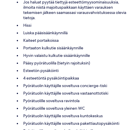
Jos haluat pyytää tiettyjä esteettömyysominaisuuksia,
ilmoita niistä majoituspaikkaan käyttäen varauksen
tekemisen jälkeen saamassasi varausvahvistuksessa olevia
tietoja.
Hissi
Luiska pääsisäänkäynnillä
Kaiteet portaikoissa
Portaaton kulkutie sisäänkäynnille
Hyvin valaistu kulkutie sisäänkäynnille
Pääsy pyörätuolilla (tietyin rajoituksin)
Esteetön pysäköinti
4 esteetöntä pysäköintipaikkaa
Pyörätuolin käyttäjille soveltuva concierge-tiski
Pyörätuolin käyttäjille soveltuva vastaanottotiski
Pyörätuolille soveltuva ravintola
Pyörätuolille soveltuva yleinen WC
Pyörätuolin käyttäjille soveltuva kuntokeskus
Pyörätuolin käyttäjille soveltuva pakettiautopysäköinti