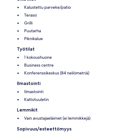
Kalustettu parveke/patio
Terassi
Grilli
Puutarha
Piknikalue
Työtilat
1 kokoushuone
Business centre
Konferenssikeskus (84 neliömetriä)
Ilmastointi
Ilmastointi
Kattotuuletin
Lemmikit
Vain avustajaeläimet (ei lemmikkejä)
Sopivuus/esteettömyys