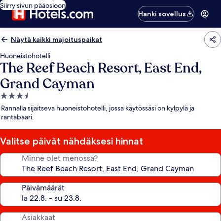
Siirry sivun pääosioon
Hanki sovellus
Näytä kaikki majoituspaikat
Huoneistohotelli
The Reef Beach Resort, East End,
Grand Cayman
3.5
tähden
Rannalla sijaitseva huoneistohotelli, jossa käytössäsi on kylpylä ja
majoituspaikka
rantabaari.
Valitse päivät nähdäksesi hinnat
Minne olet menossa?
Päivämäärät
Asiakkaat