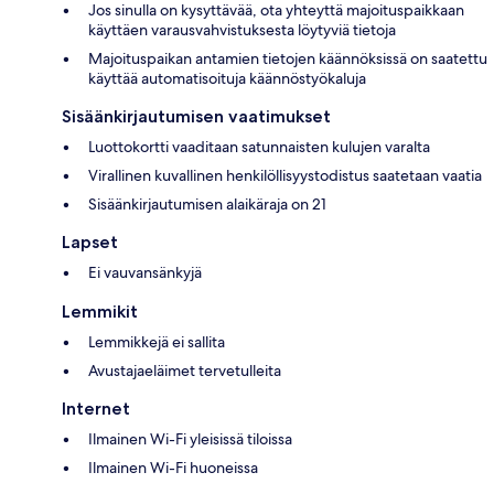
Jos sinulla on kysyttävää, ota yhteyttä majoituspaikkaan
käyttäen varausvahvistuksesta löytyviä tietoja
Majoituspaikan antamien tietojen käännöksissä on saatettu
käyttää automatisoituja käännöstyökaluja
Sisäänkirjautumisen vaatimukset
Luottokortti vaaditaan satunnaisten kulujen varalta
Virallinen kuvallinen henkilöllisyystodistus saatetaan vaatia
Sisäänkirjautumisen alaikäraja on 21
Lapset
Ei vauvansänkyjä
Lemmikit
Lemmikkejä ei sallita
Avustajaeläimet tervetulleita
Internet
Ilmainen Wi-Fi yleisissä tiloissa
Ilmainen Wi-Fi huoneissa