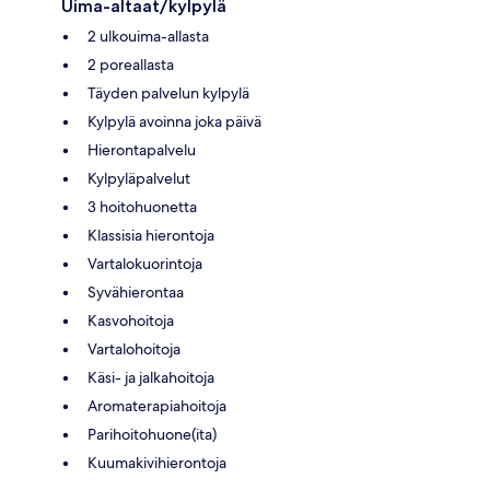
Uima-altaat/kylpylä
2 ulkouima-allasta
2 poreallasta
Täyden palvelun kylpylä
Kylpylä avoinna joka päivä
Hierontapalvelu
Kylpyläpalvelut
3 hoitohuonetta
Klassisia hierontoja
Vartalokuorintoja
Syvähierontaa
Kasvohoitoja
Vartalohoitoja
Käsi- ja jalkahoitoja
Aromaterapiahoitoja
Parihoitohuone(ita)
Kuumakivihierontoja