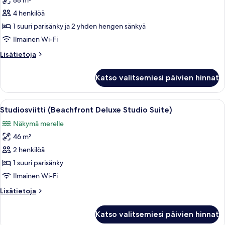
88 m²
Beachfront
1
4 henkilöä
Bedroom
1 suuri parisänky ja 2 yhden hengen sänkyä
Condo
Ilmainen Wi-Fi
kuvat
Lisätietoja
Lisätietoja
huoneesta
Beachfront
Katso valitsemiesi päivien hinnat
1
Bedroom
Condo
Avaa
Moderni kylpyhuone, jossa on kylpyamm
6
Studiosviitti (Beachfront Deluxe Studio Suite)
kaikki
Näkymä merelle
huonetyypin
46 m²
Studiosviitti
(Beachfront
2 henkilöä
Deluxe
1 suuri parisänky
Studio
Ilmainen Wi-Fi
Suite)
Lisätietoja
Lisätietoja
kuvat
huoneesta
Studiosviitti
Katso valitsemiesi päivien hinnat
(Beachfront