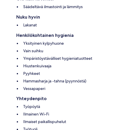
Säädeltävä ilmastointi ja lämmitys
Nuku hyvin
Lakanat
Henkilökohtainen hygienia
Yksityinen kylpyhuone
Vain suihku
Ympäristöystävälliset hygieniatuotteet
Hiustenkuivaaja
Pyyhkeet
Hammasharja ja -tahna (pyynnöstä)
Vessapaperi
Yhteydenpito
Työpöytä
Ilmainen Wi-Fi
Ilmaiset paikallispuhelut
Työtuoli