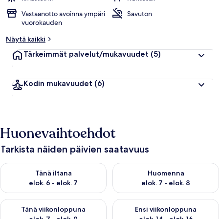
Vastaanotto avoinna ympäri
Savuton
vuorokauden
Näytä kaikki
Tärkeimmät palvelut/mukavuudet
(5)
Kodin mukavuudet
(6)
Huonevaihtoehdot
Tarkista näiden päivien saatavuus
Tarkista tämän illan saatavuus elok. 6 - elok. 7
Tarkista huomisen saatavuus el
Tänä iltana
Huomenna
elok. 6 - elok. 7
elok. 7 - elok. 8
Tarkista tämän viikonlopun saatavuus elok. 7 - elok. 9
Tarkista ensi viikonlopun saatav
Tänä viikonloppuna
Ensi viikonloppuna