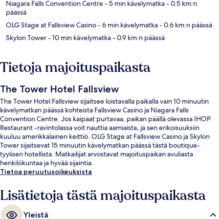
Niagara Falls Convention Centre
- 5 min kävelymatka
- 0.5 km:n
päässä
OLG Stage at Fallsview Casino
- 6 min kävelymatka
- 0.6 km:n päässä
Skylon Tower
- 10 min kävelymatka
- 0.9 km:n päässä
Tietoja majoituspaikasta
The Tower Hotel Fallsview
The Tower Hotel Fallsview sijaitsee loistavalla paikalla vain 10 minuutin
kävelymatkan päässä kohteista Fallsview Casino ja Niagara Falls
Convention Centre. Jos kaipaat purtavaa, paikan päällä olevassa IHOP
Restaurant -ravintolassa voit nauttia aamiaista, ja sen erikoisuuksiin
kuuluu amerikkalainen keittiö. OLG Stage at Fallsview Casino ja Skylon
Tower sijaitsevat 15 minuutin kävelymatkan päässä tästä boutique-
tyylisen hotellista. Matkailijat arvostavat majoituspaikan avuliasta
henkilökuntaa ja hyvää sijaintia.
Tietoa peruutusoikeuksista
Lisätietoja tästä majoituspaikasta
Yleistä