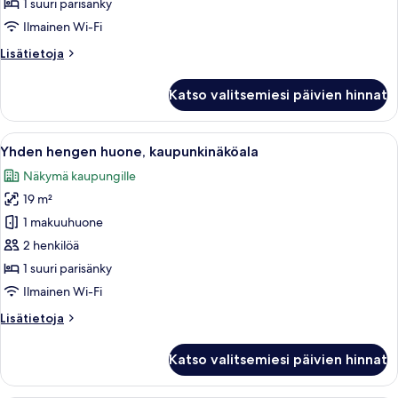
1 suuri parisänky
Full
Ilmainen Wi-Fi
Fallsview
Lisätietoja
Lisätietoja
Room)
huoneesta
kuvat
Yhden
Katso valitsemiesi päivien hinnat
hengen
huone
(Premium
Avaa
Hotellihuone, jossa on suuri ikkuna, t
5
Full
Yhden hengen huone, kaupunkinäköala
kaikki
Fallsview
Näkymä kaupungille
Room)
huonetyypin
19 m²
Yhden
hengen
1 makuuhuone
huone,
2 henkilöä
kaupunkinäköala
1 suuri parisänky
kuvat
Ilmainen Wi-Fi
Lisätietoja
Lisätietoja
huoneesta
Yhden
Katso valitsemiesi päivien hinnat
hengen
huone,
kaupunkinäköala