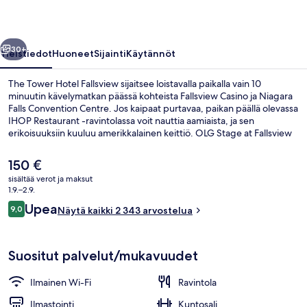
llinen
Seuraava
30+
Yleistiedot
Huoneet
Sijainti
Käytännöt
The Tower Hotel Fallsview sijaitsee loistavalla paikalla vain 10
minuutin kävelymatkan päässä kohteista Fallsview Casino ja Niagara
Falls Convention Centre. Jos kaipaat purtavaa, paikan päällä olevassa
IHOP Restaurant -ravintolassa voit nauttia aamiaista, ja sen
erikoisuuksiin kuuluu amerikkalainen keittiö. OLG Stage at Fallsview
Casino ja Skylon Tower sijaitsevat 15 minuutin kävelymatkan päässä
tästä boutique-tyylisen hotellista. Matkailijat arvostavat
Nykyinen
150 €
majoituspaikan avuliasta henkilökuntaa ja hyvää sijaintia.
hinta
sisältää verot ja maksut
on
1.9.–2.9.
Aamiainen
150 €
Arvostelut
Upea
9,0
Näytä kaikki 2 343 arvostelua
9,0 kautta 10.
Suositut palvelut/mukavuudet
Ilmainen Wi-Fi
Ravintola
Ilmastointi
Kuntosali