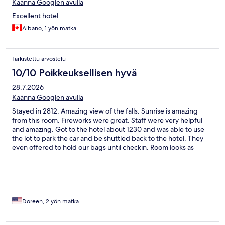
Käännä Googlen avulla
Excellent hotel.
Albano, 1 yön matka
Tarkistettu arvostelu
10/10 Poikkeuksellisen hyvä
28.7.2026
Käännä Googlen avulla
Stayed in 2812. Amazing view of the falls. Sunrise is amazing
from this room. Fireworks were great. Staff were very helpful
and amazing. Got to the hotel about 1230 and was able to use
the lot to park the car and be shuttled back to the hotel. They
even offered to hold our bags until checkin. Room looks as
shown in the pictures on the site.
Doreen, 2 yön matka