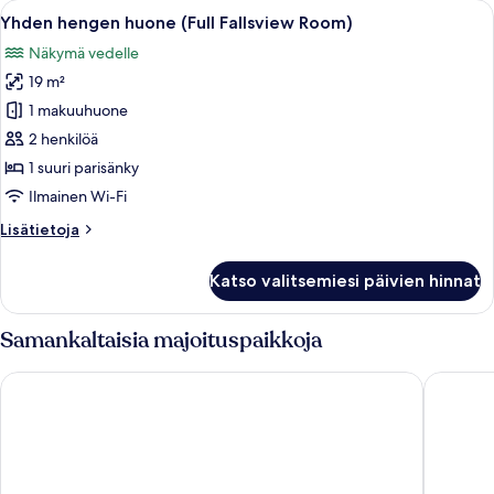
Avaa
Hotellihuone, jossa on suuri ikkuna, jo
5
Yhden hengen huone (Full Fallsview Room)
kaikki
Näkymä vedelle
huonetyypin
19 m²
Yhden
hengen
1 makuuhuone
huone
2 henkilöä
(Full
1 suuri parisänky
Fallsview
Ilmainen Wi-Fi
Room)
Lisätietoja
Lisätietoja
kuvat
huoneesta
Yhden
Katso valitsemiesi päivien hinnat
hengen
huone
(Full
Samankaltaisia majoituspaikkoja
Fallsview
Room)
Oakes Hotel Overlooking the Falls
Wyndham