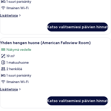
jokinäköala
1 suuri parisänky
(Riverview
Ilmainen Wi-Fi
Room)
Lisätietoja
Lisätietoja
kuvat
huoneesta
Yhden
Katso valitsemiesi päivien hinnat
hengen
huone,
jokinäköala
Avaa
Hotellihuone, jossa on suuri ikkuna, jos
5
(Riverview
Yhden hengen huone (American Fallsview Room)
kaikki
Room)
Näkymä vedelle
huonetyypin
19 m²
Yhden
hengen
1 makuuhuone
huone
2 henkilöä
(American
1 suuri parisänky
Fallsview
Ilmainen Wi-Fi
Room)
Lisätietoja
Lisätietoja
kuvat
huoneesta
Yhden
Katso valitsemiesi päivien hinnat
hengen
huone