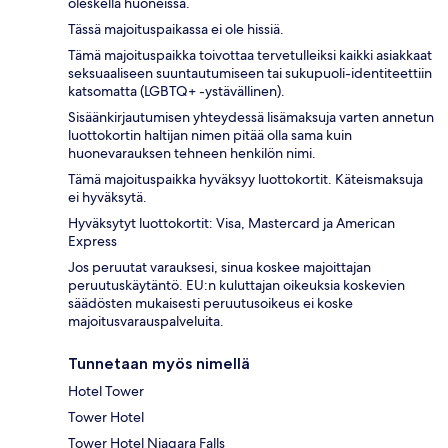
oleskella huoneissa.
Tässä majoituspaikassa ei ole hissiä.
Tämä majoituspaikka toivottaa tervetulleiksi kaikki asiakkaat
seksuaaliseen suuntautumiseen tai sukupuoli-identiteettiin
katsomatta (LGBTQ+ -ystävällinen).
Sisäänkirjautumisen yhteydessä lisämaksuja varten annetun
luottokortin haltijan nimen pitää olla sama kuin
huonevarauksen tehneen henkilön nimi.
Tämä majoituspaikka hyväksyy luottokortit. Käteismaksuja
ei hyväksytä.
Hyväksytyt luottokortit: Visa, Mastercard ja American
Express
Jos peruutat varauksesi, sinua koskee majoittajan
peruutuskäytäntö. EU:n kuluttajan oikeuksia koskevien
säädösten mukaisesti peruutusoikeus ei koske
majoitusvarauspalveluita.
Tunnetaan myös nimellä
Hotel Tower
Tower Hotel
Tower Hotel Niagara Falls