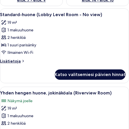
elok. 7 - elok. 9
elok. 14 - elok. 16
Avaa
Moderni hotellihuone, jossa on siistis
4
Standard-huone (Lobby Level Room - No view)
kaikki
19 m²
huonetyypin
1 makuuhuone
Standard-
huone
2 henkilöä
(Lobby
1 suuri parisänky
Level
Ilmainen Wi-Fi
Room
Lisätietoja
Lisätietoja
-
huoneesta
No
Standard-
Katso valitsemiesi päivien hinnat
huone
view)
(Lobby
kuvat
Level
Avaa
Hotellihuone, jossa on suuri sänky, yö
5
Room
Yhden hengen huone, jokinäköala (Riverview Room)
kaikki
-
Näkymä joelle
No
huonetyypin
view)
19 m²
Yhden
hengen
1 makuuhuone
huone,
2 henkilöä