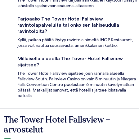
The Tower Hotel Fallsview tarjoaa asiakkaiden käyttöön pääsyn
lähistöllä sijaitsevaan sisäuima-altaaseen.
Tarjoaako The Tower Hotel Fallsview
ravintolapalveluita tai onko sen lähiseudulla
ravintoloita?
Kyllä, paikan päältä löytyy ravintola nimeltä IHOP Restaurant,
jossa voit nauttia seuraavasta: amerikkalainen keittiö.
Millaisella alueella The Tower Hotel Fallsview
sijaitsee?
The Tower Hotel Fallsview sijaitsee joen rannalla alueella
Fallsview South. Fallsview Casino on vain 5 minuutin ja Niagara
Falls Convention Centre puolestaan 6 minuutin kävelymatkan
päässä. Matkailijat sanovat, että hotelli sijaitsee loistavalla
paikalla.
The Tower Hotel Fallsview –
Arvostelut
arvostelut