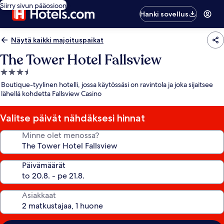
Siirry sivun pääosioon
Hanki sovellus
Näytä kaikki majoituspaikat
The Tower Hotel Fallsview
3.5
tähden
Boutique-tyylinen hotelli, jossa käytössäsi on ravintola ja joka sijaitsee
majoituspaikka
lähellä kohdetta Fallsview Casino
Valitse päivät nähdäksesi hinnat
Minne olet menossa?
Päivämäärät
Asiakkaat