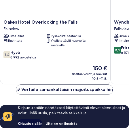
Oakes
Wyndh
Oakes Hotel Overlooking the Falls
Wyndha
Hotel
Grand
Fallsview
Fallsvie
Overlooking
Fallsvie
Uima-allas
Pysäköinti saatavilla
Uima-a
the
Hotel
Ravintola
Yhdistettäviä huoneita
Ilmain
Falls
Fallsvie
saatavilla
Fallsview
8.2
Erit
8,2
7.2
Hyvä
kautta
6 571
7,2
kautta
8 992 arvostelua
10,
10,
Erittäin
Hinta
150 €
Hyvä,
hyvä,
on
8 992
6 571
sisältää verot ja maksut
150 €
arvostelua
arvostel
10.8.–11.8.
Vertaile samankaltaisiin majoituspaikkoihin
Kirjaudu sisään nähdäksesi käytettävissä olevat alennukset ja
edut. Lisää uusia, palkitsevia seikkailuja!
Kirjaudu sisään
Liity, se on ilmaista