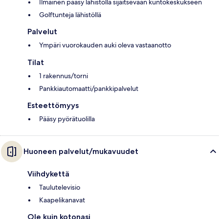
Ilmainen pääsy lähistöllä sijaitsevaan kuntokeskukseen
Golftunteja lähistöllä
Palvelut
Ympäri vuorokauden auki oleva vastaanotto
Tilat
1 rakennus/torni
Pankkiautomaatti/pankkipalvelut
Esteettömyys
Pääsy pyörätuolilla
Huoneen palvelut/mukavuudet
Viihdykettä
Taulutelevisio
Kaapelikanavat
Ole kuin kotonasi