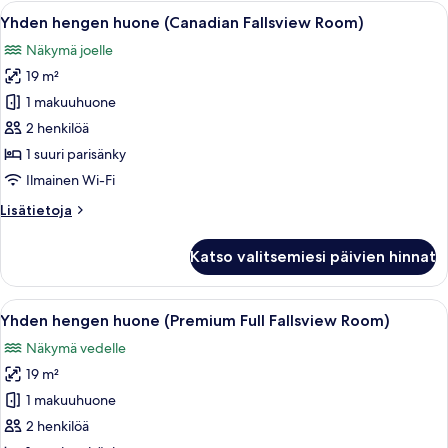
(American
Avaa
Hotellihuone, jossa on suuri ikkuna, jo
5
Fallsview
Yhden hengen huone (Canadian Fallsview Room)
kaikki
Room)
Näkymä joelle
huonetyypin
19 m²
Yhden
hengen
1 makuuhuone
huone
2 henkilöä
(Canadian
1 suuri parisänky
Fallsview
Ilmainen Wi-Fi
Room)
Lisätietoja
Lisätietoja
kuvat
huoneesta
Yhden
Katso valitsemiesi päivien hinnat
hengen
huone
(Canadian
Avaa
Hotellihuone, jossa on suuri ikkuna, jo
5
Fallsview
Yhden hengen huone (Premium Full Fallsview Room)
kaikki
Room)
Näkymä vedelle
huonetyypin
19 m²
Yhden
hengen
1 makuuhuone
huone
2 henkilöä
(Premium