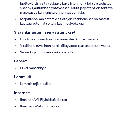
luottokortti ja sitä vastaava kuvallinen henkilöllisyystodistus
sisäänkirjautumisen yhteydessä. Muut järjestelyt on tehtävä
majoituspaikan kanssa ennen saapumista.
Majoituspaikan antamien tietojen käännöksissä on saatettu
käyttää automatisoituja käännöstyökaluja
Sisäänkirjautumisen vaatimukset
Luottokortti vaaditaan satunnaisten kulujen varalta
Virallinen kuvallinen henkilöllisyystodistus saatetaan vaatia
Sisäänkirjautumisen alaikäraja on 21
Lapset
Ei vauvansänkyjä
Lemmikit
Lemmikkejä ei sallita
Internet
Ilmainen Wi-Fi yleisissä tiloissa
Ilmainen Wi-Fi huoneissa