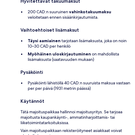
Hyvitettävät takuumaksut
200 CAD:n suuruinen
vahinkotakuumaksu
veloitetaan ennen sisäänkirjautumista.
Vaihtoehtoiset lisämaksut
Täysi aamiainen
tarjotaan lisämaksusta, joka on noin
10–30 CAD per henkilö
Myöhäinen uloskirjautuminen
on mahdollista
lisämaksusta (saatavuuden mukaan)
Pysäköinti
Pysäköinti lähistöllä 40 CAD:n suuruista maksua vastaan
per per päivä (1931 metrin päässä)
Käytännöt
Tätä majoituspaikkaa hallinnoi majoitusyritys. Se tarjoaa
majoitusta kaupankäynti-, ammatinharjoittamis- tai
liiketoimintatarkoituksissa.
Vain majoituspaikkaan rekisteröityneet asiakkaat voivat