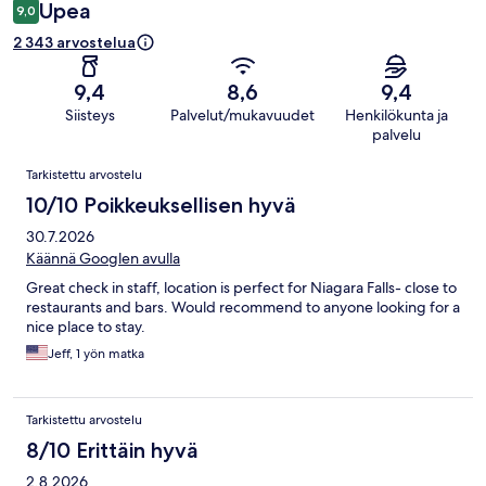
Upea
9,0
2 343 arvostelua
9,4
8,6
9,4
Siisteys
Palvelut/mukavuudet
Henkilökunta ja
palvelu
Arvostelut
Tarkistettu arvostelu
10/10 Poikkeuksellisen hyvä
30.7.2026
Käännä Googlen avulla
Great check in staff, location is perfect for Niagara Falls- close to
restaurants and bars. Would recommend to anyone looking for a
nice place to stay.
Jeff, 1 yön matka
Tarkistettu arvostelu
8/10 Erittäin hyvä
2.8.2026