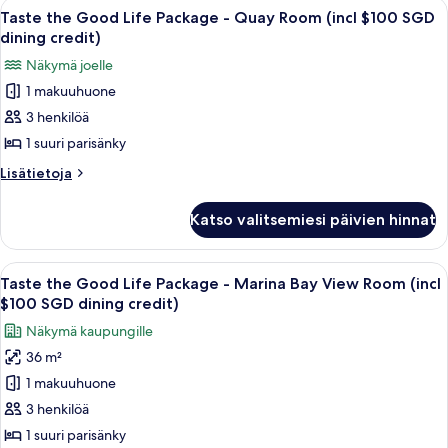
Avaa
Hotellihuone, jossa on sänky, sohva, 
SGD
7
Package
Taste the Good Life Package - Quay Room (incl $100 SGD
kaikki
-
dining
dining credit)
Esplanade
huonetyypin
credit)
Näkymä joelle
Room
Taste
kuvat
(incl
1 makuuhuone
the
$100
3 henkilöä
Good
SGD
dining
Life
1 suuri parisänky
credit)
Package
Lisätietoja
Lisätietoja
-
huoneesta
Taste
Quay
Katso valitsemiesi päivien hinnat
the
Room
Good
(incl
Life
Avaa
Hotellihuone, jossa on suuri sänky, s
8
$100
Package
Taste the Good Life Package - Marina Bay View Room (incl
kaikki
-
SGD
$100 SGD dining credit)
Quay
huonetyypin
dining
Näkymä kaupungille
Room
Taste
credit)
(incl
36 m²
the
$100
kuvat
1 makuuhuone
Good
SGD
dining
Life
3 henkilöä
credit)
Package
1 suuri parisänky