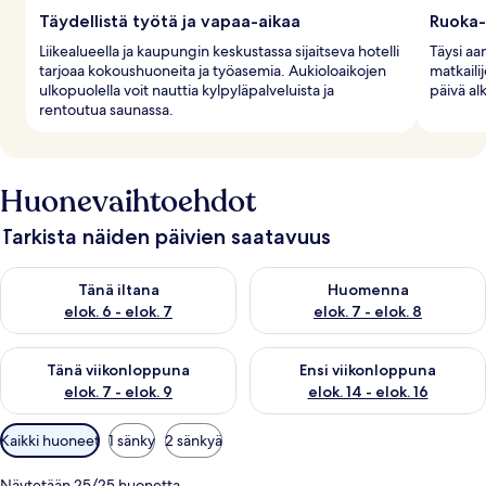
Täydellistä työtä ja vapaa-aikaa
Ruoka-
Liikealueella ja kaupungin keskustassa sijaitseva hotelli
Täysi aam
tarjoaa kokoushuoneita ja työasemia. Aukioloaikojen
matkailij
ulkopuolella voit nauttia kylpyläpalveluista ja
päivä al
rentoutua saunassa.
Huonevaihtoehdot
Tarkista näiden päivien saatavuus
Tarkista tämän illan saatavuus elok. 6 - elok. 7
Tarkista huomisen saatavuus el
Tänä iltana
Huomenna
elok. 6 - elok. 7
elok. 7 - elok. 8
Tarkista tämän viikonlopun saatavuus elok. 7 - elok. 9
Tarkista ensi viikonlopun saatav
Tänä viikonloppuna
Ensi viikonloppuna
elok. 7 - elok. 9
elok. 14 - elok. 16
Huoneille
Kaikki huoneet
1 sänky
2 sänkyä
saatavilla
olevia
Näytetään 25/25 huonetta