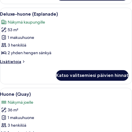
Twin)
Avaa
Hotellihuone, jossa on kaksi sänkyä, 
6
Deluxe-huone (Esplanade)
kaikki
Näkymä kaupungille
huonetyypin
53 m²
Deluxe-
huone
1 makuuhuone
(Esplanade)
3 henkilöä
kuvat
2 yhden hengen sänkyä
Lisätietoja
Lisätietoja
huoneesta
Deluxe-
Katso valitsemiesi päivien hinnat
huone
(Esplanade)
Avaa
Hotellihuone, jossa on sänky, sohva, 
7
Huone (Quay)
kaikki
Näkymä joelle
huonetyypin
36 m²
Huone
(Quay)
1 makuuhuone
kuvat
3 henkilöä