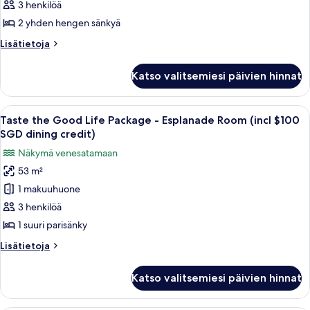
3 henkilöä
Good
$100
kuvat
SGD
Life
2 yhden hengen sänkyä
dining
Package
Lisätietoja
Lisätietoja
credit)
-
huoneesta
Taste
Premier
Katso valitsemiesi päivien hinnat
the
Courtyard
Good
Room
Life
Avaa
Hotellihuone, jossa on suuri sänky, s
8
Twin
Package
Taste the Good Life Package - Esplanade Room (incl $100
kaikki
-
(incl
SGD dining credit)
Premier
huonetyypin
$100
Näkymä venesatamaan
Courtyard
Taste
SGD
Room
53 m²
the
Twin
dining
1 makuuhuone
Good
(incl
credit)
$100
Life
3 henkilöä
kuvat
SGD
Package
1 suuri parisänky
dining
-
credit)
Lisätietoja
Lisätietoja
Esplanade
huoneesta
Room
Taste
Katso valitsemiesi päivien hinnat
the
(incl
Good
$100
Life