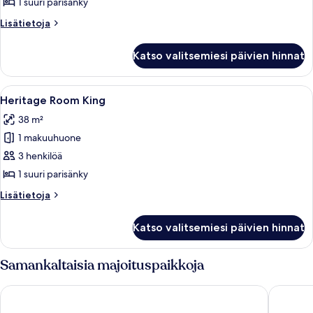
1 suuri parisänky
Lisätietoja
Lisätietoja
huoneesta
Huone
Katso valitsemiesi päivien hinnat
(Quay)
Avaa
Ylelliset vuodevaatteet, minibaari, ta
8
Heritage Room King
kaikki
38 m²
huonetyypin
1 makuuhuone
Heritage
Room
3 henkilöä
King
1 suuri parisänky
kuvat
Lisätietoja
Lisätietoja
huoneesta
Heritage
Katso valitsemiesi päivien hinnat
Room
King
Samankaltaisia majoituspaikkoja
Pan Pacific Singapore
Swissote