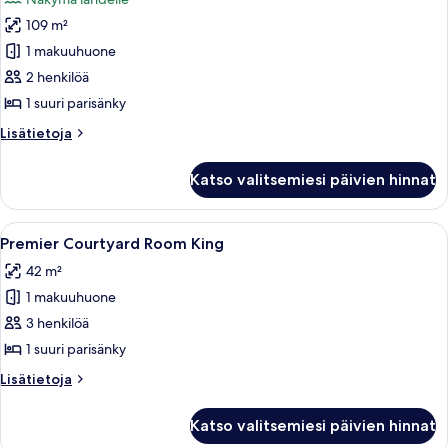
huonetyypin
109 m²
Ullakkohuoneisto,
1
1 makuuhuone
suuri
2 henkilöä
parisänky
1 suuri parisänky
(Loft
Lisätietoja
Lisätietoja
Suite)
huoneesta
kuvat
Ullakkohuoneisto,
Katso valitsemiesi päivien hinnat
1
suuri
parisänky
Avaa
Hotellihuone, jossa on sänky, sohva,
6
(Loft
Premier Courtyard Room King
kaikki
Suite)
42 m²
huonetyypin
1 makuuhuone
Premier
Courtyard
3 henkilöä
Room
1 suuri parisänky
King
Lisätietoja
Lisätietoja
kuvat
huoneesta
Premier
Katso valitsemiesi päivien hinnat
Courtyard