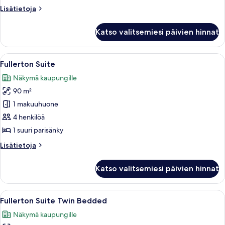
-
Lisätietoja
Lisätietoja
Marina
huoneesta
Bay
Taste
Katso valitsemiesi päivien hinnat
the
View
Good
Room
Life
Avaa
Tilava olohuone, jossa on suuri televi
(incl
12
Package
Fullerton Suite
kaikki
-
$100
Näkymä kaupungille
Marina
huonetyypin
SGD
Bay
90 m²
Fullerton
dining
View
Suite
1 makuuhuone
credit)
Room
kuvat
(incl
4 henkilöä
kuvat
$100
1 suuri parisänky
SGD
dining
Lisätietoja
Lisätietoja
credit)
huoneesta
Fullerton
Katso valitsemiesi päivien hinnat
Suite
Avaa
Hotellihuone, jossa on suuri ikkuna, s
10
Fullerton Suite Twin Bedded
kaikki
Näkymä kaupungille
huonetyypin