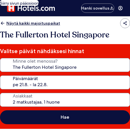
Siirry sivun pääosioon
Hanki sovellus
Näytä kaikki majoituspaikat
The Fullerton Hotel Singapore
Valitse päivät nähdäksesi hinnat
Minne olet menossa?
Päivämäärät
Asiakkaat
Hae