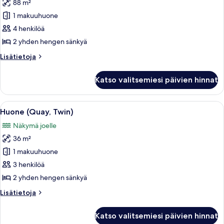
88 m²
Fullerton
Suite
1 makuuhuone
Twin
4 henkilöä
Bedded
2 yhden hengen sänkyä
kuvat
Lisätietoja
Lisätietoja
huoneesta
Fullerton
Katso valitsemiesi päivien hinnat
Suite
Twin
Bedded
Avaa
Hotellihuone, jossa on kaksi sänkyä, ty
6
Huone (Quay, Twin)
kaikki
Näkymä joelle
huonetyypin
36 m²
Huone
(Quay,
1 makuuhuone
Twin)
3 henkilöä
kuvat
2 yhden hengen sänkyä
Lisätietoja
Lisätietoja
huoneesta
Huone
Katso valitsemiesi päivien hinnat
(Quay,