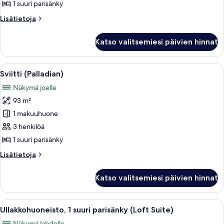
Suite
1 suuri parisänky
kuvat
Lisätietoja
Lisätietoja
huoneesta
Premier
Katso valitsemiesi päivien hinnat
Collyer
Suite
Avaa
Tilava makuuhuone, jossa on suuri sänk
11
Sviitti (Palladian)
kaikki
Näkymä joelle
huonetyypin
93 m²
Sviitti
(Palladian)
1 makuuhuone
kuvat
3 henkilöä
1 suuri parisänky
Lisätietoja
Lisätietoja
huoneesta
Sviitti
Katso valitsemiesi päivien hinnat
(Palladian)
Avaa
Tilava olohuone, jossa on suuri ikkuna,
17
Ullakkohuoneisto, 1 suuri parisänky (Loft Suite)
kaikki
Näkymä lahdelle