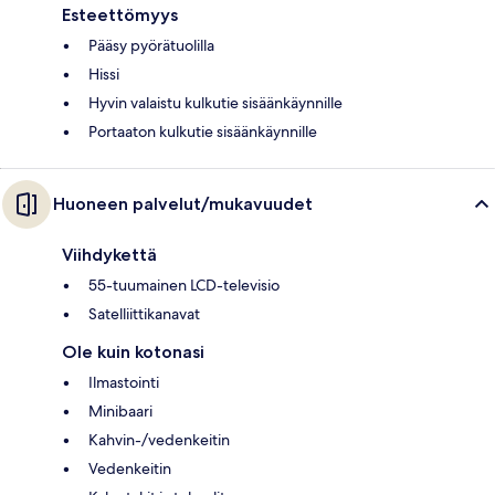
Esteettömyys
Pääsy pyörätuolilla
Hissi
Hyvin valaistu kulkutie sisäänkäynnille
Portaaton kulkutie sisäänkäynnille
Huoneen palvelut/mukavuudet
Viihdykettä
55-tuumainen LCD-televisio
Satelliittikanavat
Ole kuin kotonasi
Ilmastointi
Minibaari
Kahvin-/vedenkeitin
Vedenkeitin