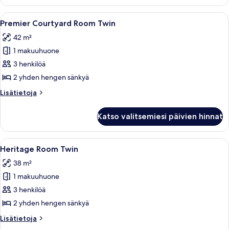
Good
(incl
Life
Avaa
Hotellihuone, jossa on kaksi sänkyä, p
6
$100
Package
Premier Courtyard Room Twin
kaikki
-
SGD
42 m²
Heritage
huonetyypin
dining
Room
1 makuuhuone
Premier
credit)
(incl
Courtyard
3 henkilöä
$100
kuvat
Room
SGD
2 yhden hengen sänkyä
dining
Twin
Lisätietoja
Lisätietoja
credit)
kuvat
huoneesta
Premier
Katso valitsemiesi päivien hinnat
Courtyard
Room
Twin
Avaa
Hotellihuone, jossa on kaksi sänkyä, t
8
Heritage Room Twin
kaikki
38 m²
huonetyypin
1 makuuhuone
Heritage
Room
3 henkilöä
Twin
2 yhden hengen sänkyä
kuvat
Lisätietoja
Lisätietoja
huoneesta