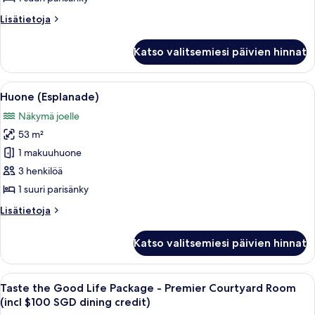
Room)
Lisätietoja
Lisätietoja
kuvat
huoneesta
Huone
Katso valitsemiesi päivien hinnat
(Marina
Bay
View
Avaa
Hotellihuone, jossa on suuri sänky, s
6
Room)
Huone (Esplanade)
kaikki
Näkymä joelle
huonetyypin
53 m²
Huone
(Esplanade)
1 makuuhuone
kuvat
3 henkilöä
1 suuri parisänky
Lisätietoja
Lisätietoja
huoneesta
Huone
Katso valitsemiesi päivien hinnat
(Esplanade)
Avaa
Hotellihuone, jossa on sänky, sohva,
6
Taste the Good Life Package - Premier Courtyard Room
kaikki
(incl $100 SGD dining credit)
huonetyypin