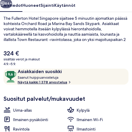
84+
Yleistiedot
Huoneet
Sijainti
Käytännöt
The Fullerton Hotel Singapore sijaitsee 5 minuutin ajomatkan päässä
kohteista Orchard Road ja Marina Bay Sands Skypark. Asiakkaat
voivat hemmotella itseään kylpylässä hierontahoidolla,
vartalokääreellä tai kasvohoidolla ja nauttia aamiaista, lounasta ja
illallista Town Restaurant -ravintolassa, joka on yksi majoituspaikan 2
ravintolasta. Tämän luksusluokan hotellin muihin palveluihin kuuluu
ulkouima-allas, kuntokeskus ja höyrysauna. Matkailijat arvostavat
Nykyinen
324 €
suuresti majoituspaikan avuliasta henkilökuntaa ja yleiskuntoa.
hinta
sisältää verot ja maksut
Julkisen liikenteen yhteydet sijaitsevat vain lyhyen kävelymatkan
on
4.9.–5.9.
päässä: Raffles Placen asema sijaitsee 4 minuutin ja Telok Ayer -
Portaikko
324 €
Arvostelut
9,6
asema 10 minuutin kävelymatkan päässä.
Asiakkaiden suosikki
S
kautta
Saanut huippuarvosteluja
a
Näytä kaikki 1 378 arvostelua
10,
a
Asiakkaiden
n
suosikki
Suositut palvelut/mukavuudet
u
t
Uima-allas
Kylpylä
h
u
Ilmainen pysäköinti
Ilmainen Wi-Fi
i
Ravintola
Ilmastointi
p