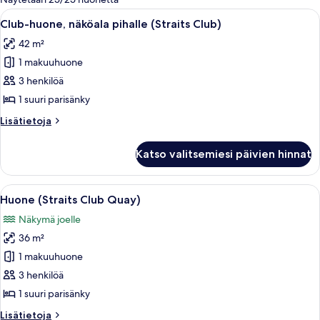
suodattimia
Avaa
Hotellihuone, jossa on sänky, kaksi y
9
Club-huone, näköala pihalle (Straits Club)
kaikki
42 m²
huonetyypin
1 makuuhuone
Club-
huone,
3 henkilöä
näköala
1 suuri parisänky
pihalle
Lisätietoja
Lisätietoja
(Straits
huoneesta
Club)
Club-
Katso valitsemiesi päivien hinnat
huone,
kuvat
näköala
pihalle
Avaa
Hotellihuone, jossa on suuri sänky, ka
10
(Straits
Huone (Straits Club Quay)
kaikki
Club)
Näkymä joelle
huonetyypin
36 m²
Huone
(Straits
1 makuuhuone
Club
3 henkilöä
Quay)
1 suuri parisänky
kuvat
Lisätietoja
Lisätietoja