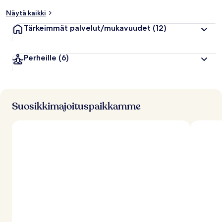
p
Näytä kaikki
u
a
Tärkeimmät palvelut/mukavuudet
(12)
r
v
o
Perheille
(6)
s
t
e
l
u
j
Suosikkimajoituspaikkamme
a