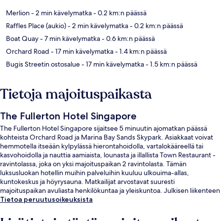
Merlion
- 2 min kävelymatka
- 0.2 km:n päässä
Raffles Place (aukio)
- 2 min kävelymatka
- 0.2 km:n päässä
Boat Quay
- 7 min kävelymatka
- 0.6 km:n päässä
Orchard Road
- 17 min kävelymatka
- 1.4 km:n päässä
Bugis Streetin ostosalue
- 17 min kävelymatka
- 1.5 km:n päässä
Tietoja majoituspaikasta
The Fullerton Hotel Singapore
The Fullerton Hotel Singapore sijaitsee 5 minuutin ajomatkan päässä
kohteista Orchard Road ja Marina Bay Sands Skypark. Asiakkaat voivat
hemmotella itseään kylpylässä hierontahoidolla, vartalokääreellä tai
kasvohoidolla ja nauttia aamiaista, lounasta ja illallista Town Restaurant -
ravintolassa, joka on yksi majoituspaikan 2 ravintolasta. Tämän
luksusluokan hotellin muihin palveluihin kuuluu ulkouima-allas,
kuntokeskus ja höyrysauna. Matkailijat arvostavat suuresti
majoituspaikan avuliasta henkilökuntaa ja yleiskuntoa. Julkisen liikenteen
yhteydet sijaitsevat vain lyhyen kävelymatkan päässä: Raffles Placen
Tietoa peruutusoikeuksista
asema sijaitsee 4 minuutin ja Telok Ayer -asema 10 minuutin
kävelymatkan päässä.