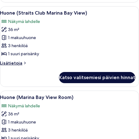
Room
King
Avaa
Hotellihuone, jossa on suuri sänky, ka
9
Huone (Straits Club Marina Bay View)
kaikki
Näkymä lahdelle
huonetyypin
36 m²
Huone
(Straits
1 makuuhuone
Club
3 henkilöä
Marina
1 suuri parisänky
Bay
Lisätietoja
Lisätietoja
View)
huoneesta
kuvat
Huone
Katso valitsemiesi päivien hinnat
(Straits
Club
Marina
Avaa
Hotellihuone, jossa on suuri sänky, s
6
Bay
Huone (Marina Bay View Room)
kaikki
View)
Näkymä lahdelle
huonetyypin
36 m²
Huone
(Marina
1 makuuhuone
Bay
3 henkilöä
View
1 suuri parisänky