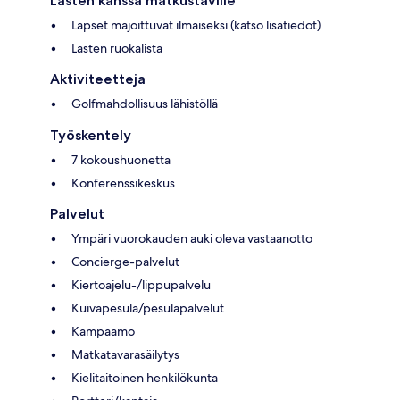
Lasten kanssa matkustaville
Lapset majoittuvat ilmaiseksi (katso lisätiedot)
Lasten ruokalista
Aktiviteetteja
Golfmahdollisuus lähistöllä
Työskentely
7 kokoushuonetta
Konferenssikeskus
Palvelut
Ympäri vuorokauden auki oleva vastaanotto
Concierge-palvelut
Kiertoajelu-/lippupalvelu
Kuivapesula/pesulapalvelut
Kampaamo
Matkatavarasäilytys
Kielitaitoinen henkilökunta