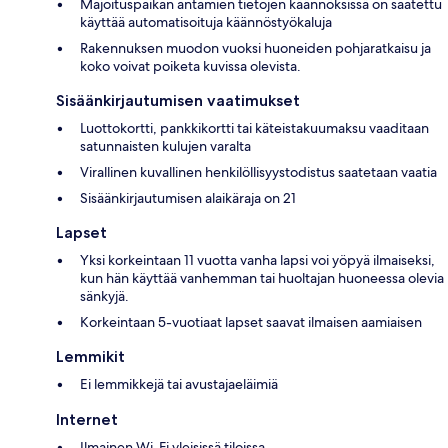
Majoituspaikan antamien tietojen käännöksissä on saatettu
käyttää automatisoituja käännöstyökaluja
Rakennuksen muodon vuoksi huoneiden pohjaratkaisu ja
koko voivat poiketa kuvissa olevista.
Sisäänkirjautumisen vaatimukset
Luottokortti, pankkikortti tai käteistakuumaksu vaaditaan
satunnaisten kulujen varalta
Virallinen kuvallinen henkilöllisyystodistus saatetaan vaatia
Sisäänkirjautumisen alaikäraja on 21
Lapset
Yksi korkeintaan 11 vuotta vanha lapsi voi yöpyä ilmaiseksi,
kun hän käyttää vanhemman tai huoltajan huoneessa olevia
sänkyjä.
Korkeintaan 5-vuotiaat lapset saavat ilmaisen aamiaisen
Lemmikit
Ei lemmikkejä tai avustajaeläimiä
Internet
Ilmainen Wi-Fi yleisissä tiloissa