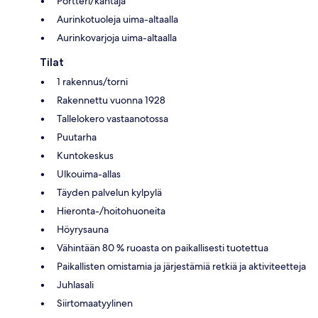
Portteri/kantaja
Aurinkotuoleja uima-altaalla
Aurinkovarjoja uima-altaalla
Tilat
1 rakennus/torni
Rakennettu vuonna 1928
Tallelokero vastaanotossa
Puutarha
Kuntokeskus
Ulkouima-allas
Täyden palvelun kylpylä
Hieronta-/hoitohuoneita
Höyrysauna
Vähintään 80 % ruoasta on paikallisesti tuotettua
Paikallisten omistamia ja järjestämiä retkiä ja aktiviteetteja
Juhlasali
Siirtomaatyylinen