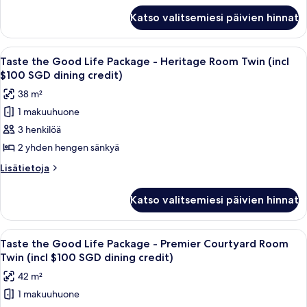
Heritage
Katso valitsemiesi päivien hinnat
Room
Twin
Avaa
Hotellihuone, jossa on kaksi sänkyä, ty
9
Taste the Good Life Package - Heritage Room Twin (incl
kaikki
$100 SGD dining credit)
huonetyypin
38 m²
Taste
1 makuuhuone
the
3 henkilöä
Good
Life
2 yhden hengen sänkyä
Package
Lisätietoja
Lisätietoja
-
huoneesta
Taste
Heritage
Katso valitsemiesi päivien hinnat
the
Room
Good
Twin
Life
Avaa
Hotellihuone, jossa on kaksi sänkyä, p
7
(incl
Package
Taste the Good Life Package - Premier Courtyard Room
kaikki
-
$100
Twin (incl $100 SGD dining credit)
Heritage
huonetyypin
SGD
42 m²
Room
Taste
dining
Twin
1 makuuhuone
the
(incl
credit)