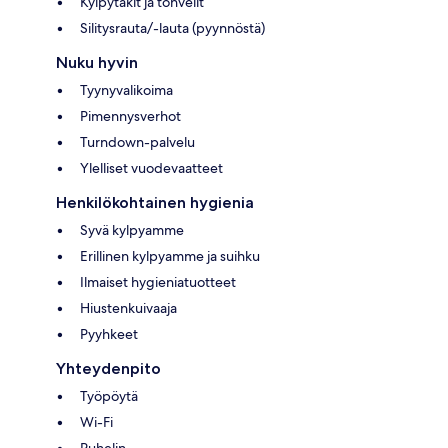
Kylpytakit ja tohvelit
Silitysrauta/-lauta (pyynnöstä)
Nuku hyvin
Tyynyvalikoima
Pimennysverhot
Turndown-palvelu
Ylelliset vuodevaatteet
Henkilökohtainen hygienia
Syvä kylpyamme
Erillinen kylpyamme ja suihku
Ilmaiset hygieniatuotteet
Hiustenkuivaaja
Pyyhkeet
Yhteydenpito
Työpöytä
Wi-Fi
Puhelin