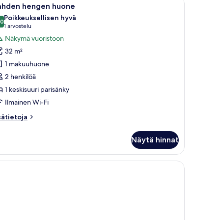
vaa
7
ahden hengen huone
ikki
Poikkeuksellisen hyvä
uonetyypin
,0
10,0 kautta 10
(1
1 arvostelu
ahden
arvostelu)
Näkymä vuoristoon
engen
32 m²
uone
1 makuuhuone
uvat
2 henkilöä
1 keskisuuri parisänky
Ilmainen Wi-Fi
sätietoja
sätietoja
oneesta
ahden
Näytä hinnat
engen
uone
maalaus, jossa on esitetty keinotekoinen puu.