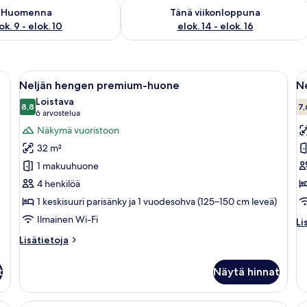
sen saatavuus elok. 9 - elok. 10
Tarkista tämän viikonlopun saatavuus el
Huomenna
Tänä viikonloppuna
ok. 9 - elok. 10
elok. 14 - elok. 16
 puinen pääty ja seinälle ripustettu taulu, jossa on kuvattuna puita.
Avaa
Makuuhuoneessa on kaksi sänkyä, puinen
A
11
Neljän hengen premium-huone
N
kaikki
ka
Loistava
huonetyypin
8,8
h
7,
8,8 kautta 10
(6
6 arvostelua
Neljän
N
arvostelua)
Näkymä vuoristoon
hengen
h
32 m²
premium-
s
1 makuuhuone
huone
h
4 henkilöä
kuvat
k
1 keskisuuri parisänky ja 1 vuodesohva (125–150 cm leveä)
Ilmainen Wi-Fi
Li
Li
hu
Lisätietoja
Lisätietoja
Ne
huoneesta
h
Neljän
su
t
Näytä hinnat
hengen
h
premium-
huone
uri ikkuna ja taideteoksia seinällä.
Moderni makuuhuone, jossa on suuri s