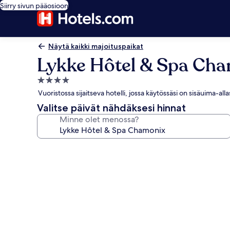
Siirry sivun pääosioon
Näytä kaikki majoituspaikat
Lykke Hôtel & Spa Ch
4.0
tähden
Vuoristossa sijaitseva hotelli, jossa käytössäsi on sisäuima-all
majoituspaikka
Valitse päivät nähdäksesi hinnat
Minne olet menossa?
Majoituspaikan
Lykke
Hôtel
&
Spa
Chamonix