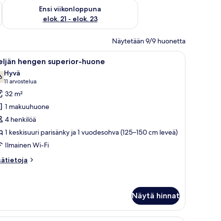
ok. 14 - elok. 16
Tarkista ensi viikonlopun saatavuus elok. 21 - elok. 23
Ensi viikonloppuna
elok. 21 - elok. 23
Näytetään 9/9 huonetta
 vaatekaappi, kirjoituspöytä, jossa on vedenkeitin, ja seinälle asennettu te
vaa
Makuuhuone, jossa on sänky, valkoinen pääty
9
eljän hengen superior-huone
ikki
Hyvä
uonetyypin
6
7,6 kautta 10
(11
11 arvostelua
eljän
arvostelua)
32 m²
engen
1 makuuhuone
uperior-
4 henkilöä
uone
1 keskisuuri parisänky ja 1 vuodesohva (125–150 cm leveä)
uvat
Ilmainen Wi-Fi
sätietoja
sätietoja
oneesta
ljän
engen
perior-
Näytä hinnat
uone
änky, puinen vaatekaappi ja vihreä sohva.
Hotellihuone, jossa on sänky, vihreä sohva, pie