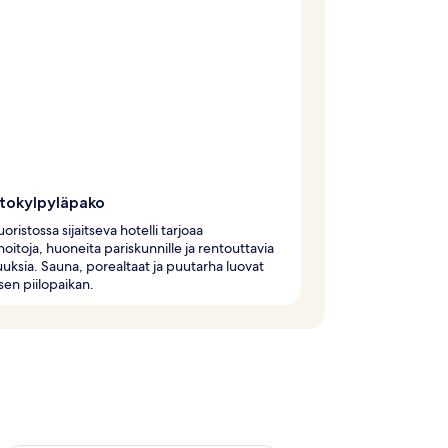
stokylpyläpako
oristossa sijaitseva hotelli tarjoaa
hoitoja, huoneita pariskunnille ja rentouttavia
ksia. Sauna, porealtaat ja puutarha luovat
isen piilopaikan.