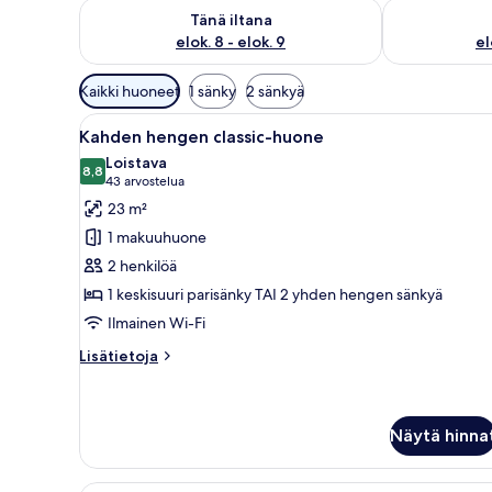
Tarkista tämän illan saatavuus elok. 8 - elok. 9
Tarkista huomi
Tänä iltana
elok. 8 - elok. 9
el
Huoneille
Kaikki huoneet
1 sänky
2 sänkyä
saatavilla
Avaa
Makuuhuoneessa on suuri sänky,
olevia
7
Kahden hengen classic-huone
kaikki
suodattimia
Loistava
huonetyypin
8,8
8,8 kautta 10
(43
43 arvostelua
Kahden
arvostelua)
23 m²
hengen
1 makuuhuone
classic-
2 henkilöä
huone
1 keskisuuri parisänky TAI 2 yhden hengen sänkyä
kuvat
Ilmainen Wi-Fi
Lisätietoja
Lisätietoja
huoneesta
Kahden
hengen
classic-
Näytä hinna
huone
Hotellihuone, jossa on sänky, su