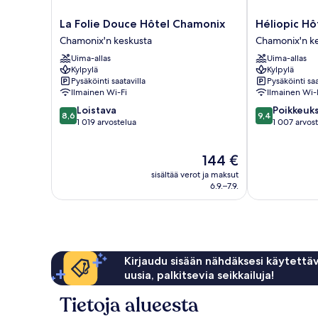
La
Héliopic
La Folie Douce Hôtel Chamonix
Héliopic Hô
Folie
Hôtel
Chamonix'n keskusta
Chamonix'n k
Douce
&
Uima-allas
Uima-allas
Hôtel
Spa
Kylpylä
Kylpylä
Chamonix
Chamonix'n
Pysäköinti saatavilla
Pysäköinti saa
Chamonix'n
keskusta
Ilmainen Wi-Fi
Ilmainen Wi-
keskusta
8.6
9.4
Loistava
Poikkeuks
8,6
9,4
kautta
kautta
1 019 arvostelua
1 007 arvos
10,
10,
Loistava,
Poikkeuksellis
Hinta
144 €
1 019
hyvä,
on
arvostelua
1 007
sisältää verot ja maksut
144 €
arvostelua
6.9.–7.9.
Kirjaudu sisään nähdäksesi käytettäv
uusia, palkitsevia seikkailuja!
Tietoja alueesta