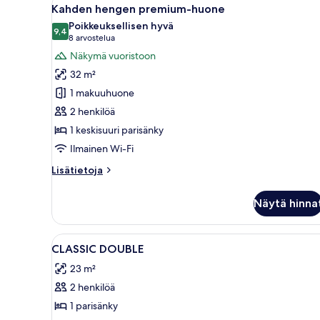
Avaa
11
Kahden hengen premium-huone
kaikki
Poikkeuksellisen hyvä
huonetyypin
9,4
9,4 kautta 10
(8
8 arvostelua
Kahden
arvostelua)
Näkymä vuoristoon
hengen
32 m²
premium-
1 makuuhuone
huone
2 henkilöä
kuvat
1 keskisuuri parisänky
Ilmainen Wi-Fi
Lisätietoja
Lisätietoja
huoneesta
Kahden
Näytä hinna
hengen
premium-
huone
Avaa
Siististi pedattu sänky, jossa 
5
CLASSIC DOUBLE
kaikki
23 m²
huonetyypin
2 henkilöä
CLASSIC
DOUBLE
1 parisänky