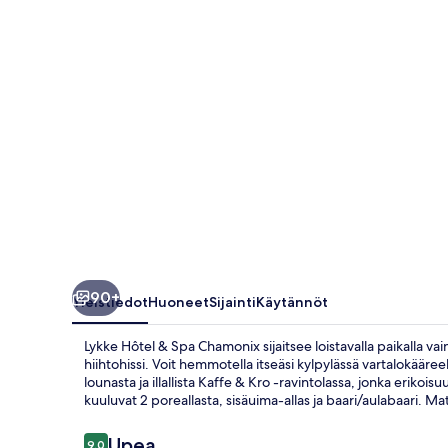
valokuvagalleria
90+
Yleistiedot
Huoneet
Sijainti
Käytännöt
Lykke Hôtel & Spa Chamonix sijaitsee loistavalla paikalla 
hiihtohissi. Voit hemmotella itseäsi kylpylässä vartalokääree
lounasta ja illallista Kaffe & Kro -ravintolassa, jonka erikoi
kuuluvat 2 poreallasta, sisäuima-allas ja baari/aulabaari. Ma
Arvostelut
Upea
9,0