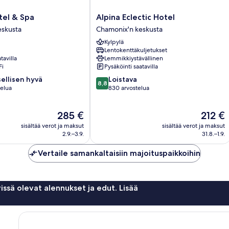
Alpina
tel & Spa
Alpina Eclectic Hotel
Eclectic
eskusta
Chamonix'n keskusta
Hotel
Kylpylä
Chamonix'n
Lentokenttäkuljetukset
keskusta
tavilla
Lemmikkiystävällinen
Fi
Pysäköinti saatavilla
8.8
ellisen hyvä
Loistava
8,8
kautta
telua
830 arvostelua
10,
en
Loistava,
Hinta
Hinta
285 €
212 €
830
on
on
arvostelua
sisältää verot ja maksut
sisältää verot ja maksut
285 €
212 €
2.9.–3.9.
31.8.–1.9.
Vertaile samankaltaisiin majoituspaikkoihin
issä olevat alennukset ja edut. Lisää