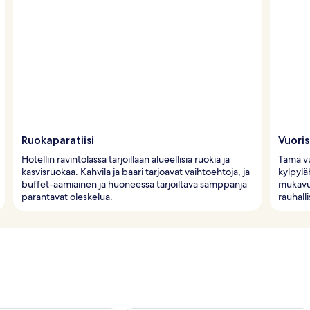
Ruokaparatiisi
Vuori
Hotellin ravintolassa tarjoillaan alueellisia ruokia ja
Tämä vu
kasvisruokaa. Kahvila ja baari tarjoavat vaihtoehtoja, ja
kylpylä
buffet-aamiainen ja huoneessa tarjoiltava samppanja
mukavuu
parantavat oleskelua.
rauhall