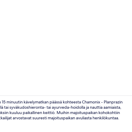
Aamiainen, lo
vain 15 minuutin kävelymatkan päässä kohteesta Chamonix - Planprazin
llä tai syväkudoshieronta- tai ayurveda-hoidolla ja nauttia aamiaista,
suuksiin kuuluu paikallinen keittiö. Muihin majoituspaikan kohokohtiin
Majoituspaik
tkailijat arvostavat suuresti majoituspaikan avuliasta henkilökuntaa.