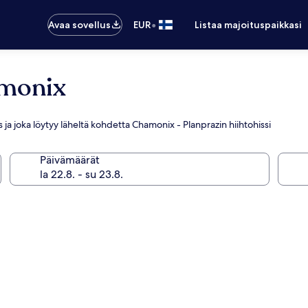
•
Avaa sovellus
EUR
Listaa majoituspaikkasi
amonix
as ja joka löytyy läheltä kohdetta Chamonix - Planprazin hiihtohissi
Päivämäärät