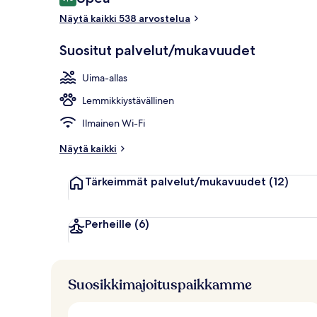
9,0 kautta 10.
Näytä kaikki 538 arvostelua
Sisäporeallas
Suositut palvelut/mukavuudet
Uima-allas
Lemmikkiystävällinen
Ilmainen Wi-Fi
Näytä kaikki
Tärkeimmät palvelut/mukavuudet
(12)
Perheille
(6)
Suosikkimajoituspaikkamme