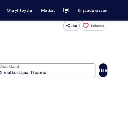
Ota yhteyttä
Matkat
Kirjaudu sisään
Jaa
Tallenna
Asiakkaat
Hae