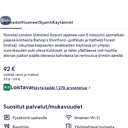
llinen
Seuraava
65+
Yleistiedot
Huoneet
Sijainti
Käytännöt
Novotel London Stansted Airport sijaitsee vain 5 minuutin ajomatkan
päässä kohteista Bishop's Stortford -golfklubi ja Hatfield Forest
(metsä). Liikuntaa kaipaavien asiakkaiden käytössä on ympäri
vuorokauden auki oleva kuntosali, ja nälän yllättäessä voit nauttia
aterian paikan päällä olevassa kahvilassa tai rentoutua drinkin äärellä
baarissa. Muihin palveluihin kuuluu terassi ja puutarha. Avulias
henkilökunta ja aamupala ovat myös asioita, joita matkailijat
Nykyinen
92 €
arvostavat.
hinta
sisältää verot ja maksut
on
23.8.–24.8.
Aamiainen ja illallinen
92 €
Arvostelut
Loistava
8,6
Näytä kaikki 1 276 arvostelua
8,6 kautta 10.
Suositut palvelut/mukavuudet
Pysäköinti saatavilla
Ilmainen Wi-Fi
Ravintola
Yhdistettäviä huoneita