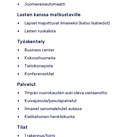
Juomavesiautomaatti
Lasten kanssa matkustaville
Lapset majoittuvat ilmaiseksi (katso lisätiedot)
Lasten ruokalista
Työskentely
Business center
Kokoushuoneita
Tietokonepiste
Konferenssitilat
Palvelut
Ympäri vuorokauden auki oleva vastaanotto
Kuivapesula/pesulapalvelut
Ilmaiset sanomalehdet aulassa
Kielitaitoinen henkilökunta
Tilat
1 rakennus/torni