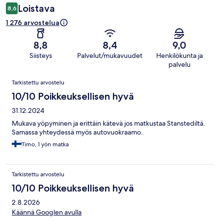
Loistava
8,6
1 276 arvostelua
8,8
8,4
9,0
Siisteys
Palvelut/mukavuudet
Henkilökunta ja
palvelu
Arvostelut
Tarkistettu arvostelu
10/10 Poikkeuksellisen hyvä
31.12.2024
Mukava yöpyminen ja erittäin kätevä jos matkustaa Stanstediltä.
Samassa yhteydessä myös autovuokraamo.
Timo, 1 yön matka
Tarkistettu arvostelu
10/10 Poikkeuksellisen hyvä
2.8.2026
Käännä Googlen avulla