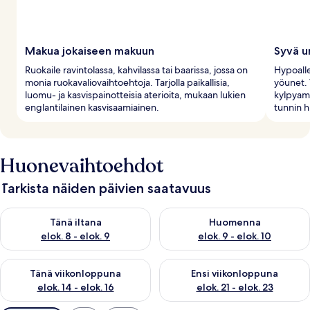
Makua jokaiseen makuun
Syvä u
Ruokaile ravintolassa, kahvilassa tai baarissa, jossa on
Hypoall
monia ruokavaliovaihtoehtoja. Tarjolla paikallisia,
yöunet. 
luomu- ja kasvispainotteisia aterioita, mukaan lukien
kylpyamm
englantilainen kasvisaamiainen.
tunnin 
Huonevaihtoehdot
Tarkista näiden päivien saatavuus
Tarkista tämän illan saatavuus elok. 8 - elok. 9
Tarkista huomisen saatavuus el
Tänä iltana
Huomenna
elok. 8 - elok. 9
elok. 9 - elok. 10
Tarkista tämän viikonlopun saatavuus elok. 14 - elok. 16
Tarkista ensi viikonlopun saata
Tänä viikonloppuna
Ensi viikonloppuna
elok. 14 - elok. 16
elok. 21 - elok. 23