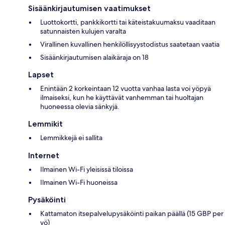
Sisäänkirjautumisen vaatimukset
Luottokortti, pankkikortti tai käteistakuumaksu vaaditaan
satunnaisten kulujen varalta
Virallinen kuvallinen henkilöllisyystodistus saatetaan vaatia
Sisäänkirjautumisen alaikäraja on 18
Lapset
Enintään 2 korkeintaan 12 vuotta vanhaa lasta voi yöpyä
ilmaiseksi, kun he käyttävät vanhemman tai huoltajan
huoneessa olevia sänkyjä.
Lemmikit
Lemmikkejä ei sallita
Internet
Ilmainen Wi-Fi yleisissä tiloissa
Ilmainen Wi-Fi huoneissa
Pysäköinti
Kattamaton itsepalvelupysäköinti paikan päällä (15 GBP per
yö)