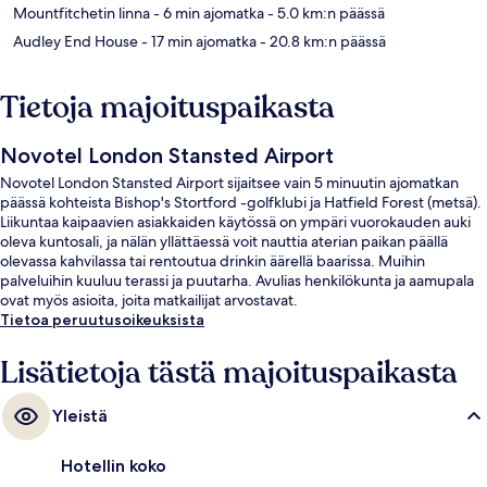
Mountfitchetin linna
- 6 min ajomatka
- 5.0 km:n päässä
Audley End House
- 17 min ajomatka
- 20.8 km:n päässä
Tietoja majoituspaikasta
Novotel London Stansted Airport
Novotel London Stansted Airport sijaitsee vain 5 minuutin ajomatkan
päässä kohteista Bishop's Stortford -golfklubi ja Hatfield Forest (metsä).
Liikuntaa kaipaavien asiakkaiden käytössä on ympäri vuorokauden auki
oleva kuntosali, ja nälän yllättäessä voit nauttia aterian paikan päällä
olevassa kahvilassa tai rentoutua drinkin äärellä baarissa. Muihin
palveluihin kuuluu terassi ja puutarha. Avulias henkilökunta ja aamupala
ovat myös asioita, joita matkailijat arvostavat.
Tietoa peruutusoikeuksista
Lisätietoja tästä majoituspaikasta
Yleistä
Hotellin koko