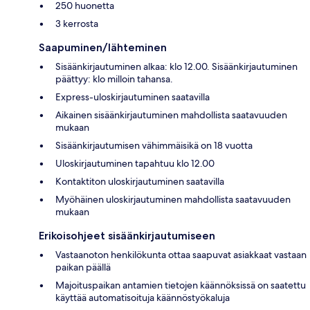
250 huonetta
3 kerrosta
Saapuminen/lähteminen
Sisäänkirjautuminen alkaa: klo 12.00. Sisäänkirjautuminen
päättyy: klo milloin tahansa.
Express-uloskirjautuminen saatavilla
Aikainen sisäänkirjautuminen mahdollista saatavuuden
mukaan
Sisäänkirjautumisen vähimmäisikä on 18 vuotta
Uloskirjautuminen tapahtuu klo 12.00
Kontaktiton uloskirjautuminen saatavilla
Myöhäinen uloskirjautuminen mahdollista saatavuuden
mukaan
Erikoisohjeet sisäänkirjautumiseen
Vastaanoton henkilökunta ottaa saapuvat asiakkaat vastaan
paikan päällä
Majoituspaikan antamien tietojen käännöksissä on saatettu
käyttää automatisoituja käännöstyökaluja