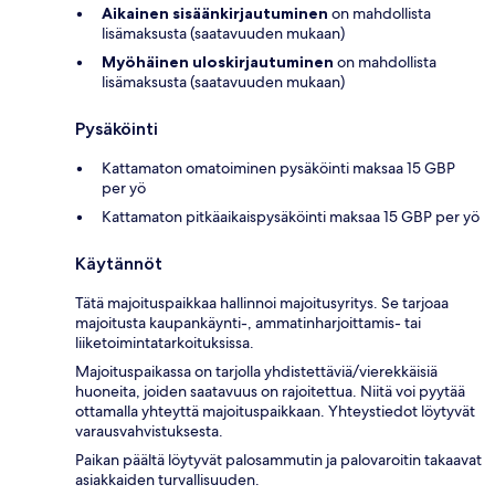
Aikainen sisäänkirjautuminen
on mahdollista
lisämaksusta (saatavuuden mukaan)
Myöhäinen uloskirjautuminen
on mahdollista
lisämaksusta (saatavuuden mukaan)
Pysäköinti
Kattamaton omatoiminen pysäköinti maksaa 15 GBP
per yö
Kattamaton pitkäaikaispysäköinti maksaa 15 GBP per yö
Käytännöt
Tätä majoituspaikkaa hallinnoi majoitusyritys. Se tarjoaa
majoitusta kaupankäynti-, ammatinharjoittamis- tai
liiketoimintatarkoituksissa.
Majoituspaikassa on tarjolla yhdistettäviä/vierekkäisiä
huoneita, joiden saatavuus on rajoitettua. Niitä voi pyytää
ottamalla yhteyttä majoituspaikkaan. Yhteystiedot löytyvät
varausvahvistuksesta.
Paikan päältä löytyvät palosammutin ja palovaroitin takaavat
asiakkaiden turvallisuuden.