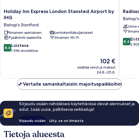
Holiday
Radisso
Holiday Inn Express London Stansted Airport by
Radiss
Inn
Blu
IHG
Bishop's
Express
Hotel
Bishop's Stortford
Uima-a
London
London
Ilmain
Stansted
Ilmainen aamiainen
Lentokenttäkuljetukset
Stanste
Pysäköinti saatavilla
Ilmainen Wi-Fi
Airport
Airport
8.4
Erit
8,4
by
Bishop's
kautta
2 80
8.6
Loistava
8,6
IHG
Stortfor
10,
kautta
1 346 arvostelua
Bishop's
Erittäin
10,
Hinta
102 €
Stortford
hyvä,
Loistava,
on
2 808
1 346
sisältää verot ja maksut
102 €
arvostel
24.8.–25.8.
arvostelua
Vertaile samankaltaisiin majoituspaikkoihin
Kirjaudu sisään nähdäksesi käytettävissä olevat alennukset ja
edut. Lisää uusia, palkitsevia seikkailuja!
Kirjaudu sisään
Liity, se on ilmaista
Tietoja alueesta