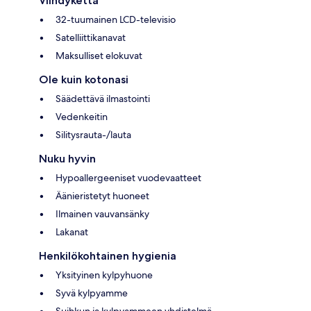
Viihdykettä
32-tuumainen LCD-televisio
Satelliittikanavat
Maksulliset elokuvat
Ole kuin kotonasi
Säädettävä ilmastointi
Vedenkeitin
Silitysrauta-/lauta
Nuku hyvin
Hypoallergeeniset vuodevaatteet
Äänieristetyt huoneet
Ilmainen vauvansänky
Lakanat
Henkilökohtainen hygienia
Yksityinen kylpyhuone
Syvä kylpyamme
Suihkun ja kylpyammeen yhdistelmä