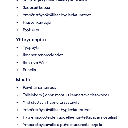
Sadesuihkupää
Ympäristöystävälliset hygieniatuotteet
Hiustenkuivaaja
Pyyhkeet
Yhteydenpito
Työpöytä
Ilmaiset sanomalehdet
Ilmainen Wi-Fi
Puhelin
Muuta
Päivittäinen siivous
Tallelokero (johon mahtuu kannettava tietokone)
Yhdistettäviä huoneita saatavilla
Ympäristöystävälliset hygieniatuotteet
Hygieniatuotteiden uudelleentäytettävät annostelijat
Ympäristöystävällisiä puhdistusaineita tarjolla