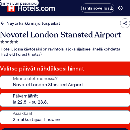
Siirry sivun pääosioon
Hanki sovellus
Näytä kaikki majoituspaikat
Novotel London Stansted Airport
4.0
tähden
Hotelli, jossa käytössäsi on ravintola ja joka sijaitsee lähellä kohdetta
majoituspaikka
Hatfield Forest (metsä)
Valitse päivät nähdäksesi hinnat
Minne olet menossa?
Päivämäärät
Asiakkaat