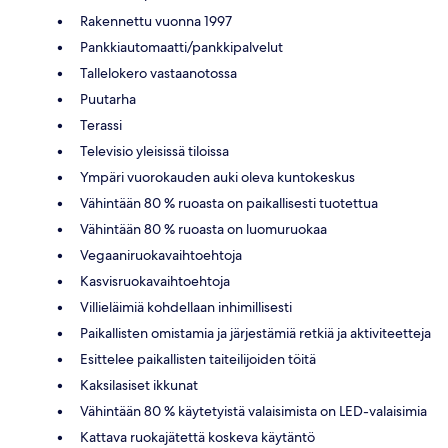
Rakennettu vuonna 1997
Pankkiautomaatti/pankkipalvelut
Tallelokero vastaanotossa
Puutarha
Terassi
Televisio yleisissä tiloissa
Ympäri vuorokauden auki oleva kuntokeskus
Vähintään 80 % ruoasta on paikallisesti tuotettua
Vähintään 80 % ruoasta on luomuruokaa
Vegaaniruokavaihtoehtoja
Kasvisruokavaihtoehtoja
Villieläimiä kohdellaan inhimillisesti
Paikallisten omistamia ja järjestämiä retkiä ja aktiviteetteja
Esittelee paikallisten taiteilijoiden töitä
Kaksilasiset ikkunat
Vähintään 80 % käytetyistä valaisimista on LED-valaisimia
Kattava ruokajätettä koskeva käytäntö