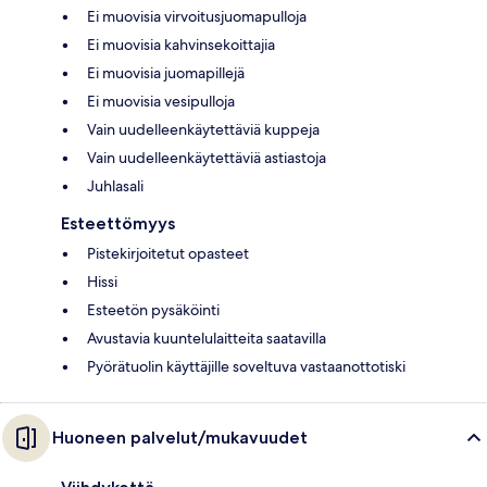
Ei muovisia virvoitusjuomapulloja
Ei muovisia kahvinsekoittajia
Ei muovisia juomapillejä
Ei muovisia vesipulloja
Vain uudelleenkäytettäviä kuppeja
Vain uudelleenkäytettäviä astiastoja
Juhlasali
Esteettömyys
Pistekirjoitetut opasteet
Hissi
Esteetön pysäköinti
Avustavia kuuntelulaitteita saatavilla
Pyörätuolin käyttäjille soveltuva vastaanottotiski
Huoneen palvelut/mukavuudet