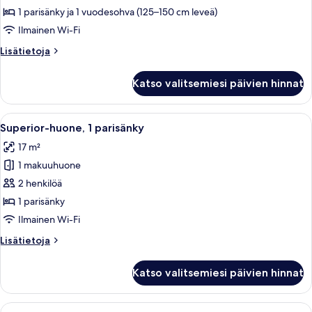
1
1 parisänky ja 1 vuodesohva (125–150 cm leveä)
parisänky
Ilmainen Wi-Fi
ja
Lisätietoja
Lisätietoja
vuodesohva
huoneesta
kuvat
Superior-
Katso valitsemiesi päivien hinnat
huone,
1
parisänky
Avaa
Hotellihuone, jossa on suuri sänky, pu
5
ja
Superior-huone, 1 parisänky
kaikki
vuodesohva
17 m²
huonetyypin
1 makuuhuone
Superior-
huone,
2 henkilöä
1
1 parisänky
parisänky
Ilmainen Wi-Fi
kuvat
Lisätietoja
Lisätietoja
huoneesta
Superior-
Katso valitsemiesi päivien hinnat
huone,
1
parisänky
Avaa
Hotellihuoneessa on kaksi sänkyä, pieni 