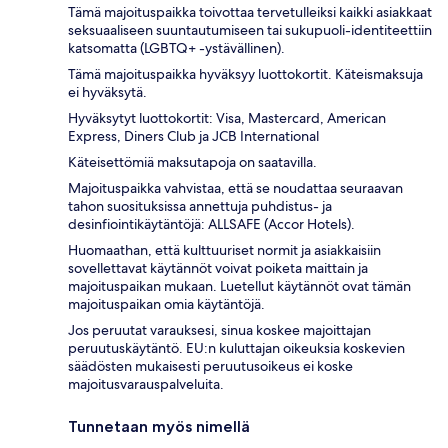
Tämä majoituspaikka toivottaa tervetulleiksi kaikki asiakkaat
seksuaaliseen suuntautumiseen tai sukupuoli-identiteettiin
katsomatta (LGBTQ+ -ystävällinen).
Tämä majoituspaikka hyväksyy luottokortit. Käteismaksuja
ei hyväksytä.
Hyväksytyt luottokortit: Visa, Mastercard, American
Express, Diners Club ja JCB International
Käteisettömiä maksutapoja on saatavilla.
Majoituspaikka vahvistaa, että se noudattaa seuraavan
tahon suosituksissa annettuja puhdistus- ja
desinfiointikäytäntöjä: ALLSAFE (Accor Hotels).
Huomaathan, että kulttuuriset normit ja asiakkaisiin
sovellettavat käytännöt voivat poiketa maittain ja
majoituspaikan mukaan. Luetellut käytännöt ovat tämän
majoituspaikan omia käytäntöjä.
Jos peruutat varauksesi, sinua koskee majoittajan
peruutuskäytäntö. EU:n kuluttajan oikeuksia koskevien
säädösten mukaisesti peruutusoikeus ei koske
majoitusvarauspalveluita.
Tunnetaan myös nimellä