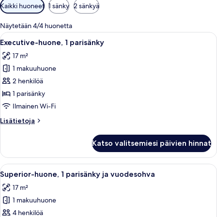
Huoneille
Kaikki huoneet
1 sänky
2 sänkyä
saatavilla
olevia
Näytetään 4/4 huonetta
suodattimia
Avaa
Hotellihuone, jossa on suuri sänky, kak
5
Executive-huone, 1 parisänky
kaikki
17 m²
huonetyypin
1 makuuhuone
Executive-
huone,
2 henkilöä
1
1 parisänky
parisänky
Ilmainen Wi-Fi
kuvat
Lisätietoja
Lisätietoja
huoneesta
Executive-
Katso valitsemiesi päivien hinnat
huone,
1
parisänky
Avaa
Hotellihuoneessa on kaksi sänkyä, pieni 
7
Superior-huone, 1 parisänky ja vuodesohva
kaikki
17 m²
huonetyypin
1 makuuhuone
Superior-
huone,
4 henkilöä