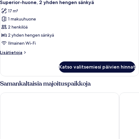
4
Superior-huone, 2 yhden hengen sänkyä
kaikki
17 m²
huonetyypin
1 makuuhuone
Superior-
huone,
2 henkilöä
2
2 yhden hengen sänkyä
yhden
Ilmainen Wi-Fi
hengen
Lisätietoja
Lisätietoja
sänkyä
huoneesta
kuvat
Superior-
Katso valitsemiesi päivien hinnat
huone,
2
yhden
Samankaltaisia majoituspaikkoja
hengen
sänkyä
Holiday Inn Express London Stansted Airport by IHG
Radisson