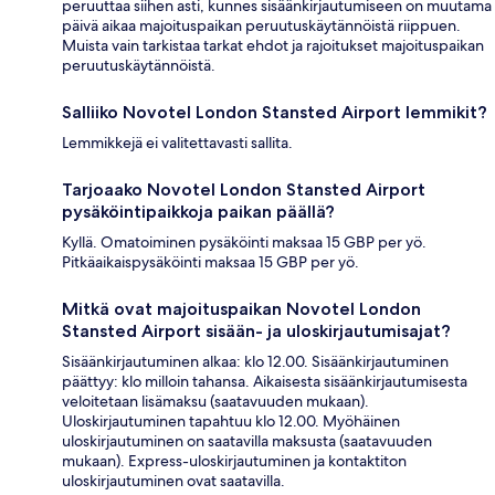
peruuttaa siihen asti, kunnes sisäänkirjautumiseen on muutama
päivä aikaa majoituspaikan peruutuskäytännöistä riippuen.
Muista vain tarkistaa tarkat ehdot ja rajoitukset majoituspaikan
peruutuskäytännöistä.
Salliiko Novotel London Stansted Airport lemmikit?
Lemmikkejä ei valitettavasti sallita.
Tarjoaako Novotel London Stansted Airport
pysäköintipaikkoja paikan päällä?
Kyllä. Omatoiminen pysäköinti maksaa 15 GBP per yö.
Pitkäaikaispysäköinti maksaa 15 GBP per yö.
Mitkä ovat majoituspaikan Novotel London
Stansted Airport sisään- ja uloskirjautumisajat?
Sisäänkirjautuminen alkaa: klo 12.00. Sisäänkirjautuminen
päättyy: klo milloin tahansa. Aikaisesta sisäänkirjautumisesta
veloitetaan lisämaksu (saatavuuden mukaan).
Uloskirjautuminen tapahtuu klo 12.00. Myöhäinen
uloskirjautuminen on saatavilla maksusta (saatavuuden
mukaan). Express-uloskirjautuminen ja kontaktiton
uloskirjautuminen ovat saatavilla.