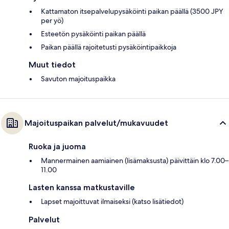
Kattamaton itsepalvelupysäköinti paikan päällä (3500 JPY
per yö)
Esteetön pysäköinti paikan päällä
Paikan päällä rajoitetusti pysäköintipaikkoja
Muut tiedot
Savuton majoituspaikka
Majoituspaikan palvelut/mukavuudet
Ruoka ja juoma
Mannermainen aamiainen (lisämaksusta) päivittäin klo 7.00–
11.00
Lasten kanssa matkustaville
Lapset majoittuvat ilmaiseksi (katso lisätiedot)
Palvelut