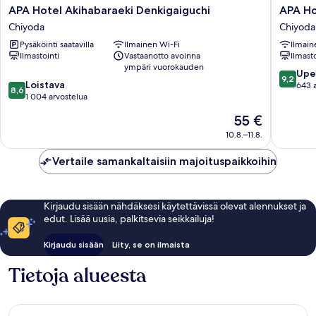
APA
APA
APA Hotel Akihabaraeki Denkigaiguchi
Hotel
Hotel
Chiyoda
Chiyoda
Akihabaraeki
Akihaba
Pysäköinti saatavilla
Ilmainen Wi-Fi
Ilmain
Denkigaiguchi
Suehiro
Ilmastointi
Vastaanotto avoinna
Ilmasto
Chiyoda
Ekimae
ympäri vuorokauden
Chiyoda
9.2
Upe
9,2
8.6
Loistava
kautta
643 
8,6
kautta
1 004 arvostelua
10,
10,
Upea,
Hinta
55 €
Loistava,
643
on
1 004
10.8.–11.8.
arvostel
55 €
arvostelua
Vertaile samankaltaisiin majoituspaikkoihin
Kirjaudu sisään nähdäksesi käytettävissä olevat alennukset ja
edut. Lisää uusia, palkitsevia seikkailuja!
Kirjaudu sisään
Liity, se on ilmaista
Tietoja alueesta