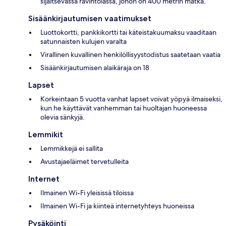
sijaitsevassa ravintolassa, johon on 400 metrin matka.
Sisäänkirjautumisen vaatimukset
Luottokortti, pankkikortti tai käteistakuumaksu vaaditaan
satunnaisten kulujen varalta
Virallinen kuvallinen henkilöllisyystodistus saatetaan vaatia
Sisäänkirjautumisen alaikäraja on 18
Lapset
Korkeintaan 5 vuotta vanhat lapset voivat yöpyä ilmaiseksi,
kun he käyttävät vanhemman tai huoltajan huoneessa
olevia sänkyjä.
Lemmikit
Lemmikkejä ei sallita
Avustajaeläimet tervetulleita
Internet
Ilmainen Wi-Fi yleisissä tiloissa
Ilmainen Wi-Fi ja kiinteä internetyhteys huoneissa
Pysäköinti