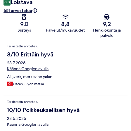
Loistava
8,8
651 arvostelua
9,0
8,8
9,2
Siisteys
Palvelut/mukavuudet
Henkilökunta ja
palvelu
Arvostelut
Tarkistettu arvostelu
8/10 Erittäin hyvä
23.7.2026
Käännä Googlen avulla
Alışveriş merkezine yakın.
Özcan, 3 yön matka
Tarkistettu arvostelu
10/10 Poikkeuksellisen hyvä
28.5.2026
Käännä Googlen avulla