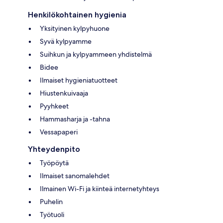
Henkilökohtainen hygienia
Yksityinen kylpyhuone
Syvä kylpyamme
Suihkun ja kylpyammeen yhdistelmä
Bidee
Ilmaiset hygieniatuotteet
Hiustenkuivaaja
Pyyhkeet
Hammasharja ja -tahna
Vessapaperi
Yhteydenpito
Työpöytä
Ilmaiset sanomalehdet
Ilmainen Wi-Fi ja kiinteä internetyhteys
Puhelin
Työtuoli