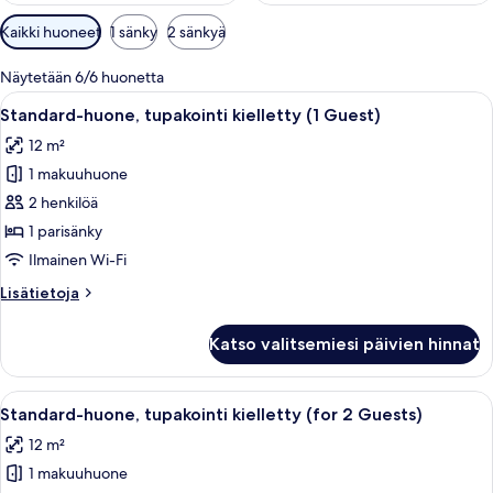
Huoneille
Kaikki huoneet
1 sänky
2 sänkyä
saatavilla
olevia
Näytetään 6/6 huonetta
suodattimia
Avaa
Standard-huone, tupakointi kielletty (
28
Standard-huone, tupakointi kielletty (1 Guest)
kaikki
12 m²
huonetyypin
1 makuuhuone
Standard-
huone,
2 henkilöä
tupakointi
1 parisänky
kielletty
Ilmainen Wi-Fi
(1
Lisätietoja
Lisätietoja
Guest)
huoneesta
kuvat
Standard-
Katso valitsemiesi päivien hinnat
huone,
tupakointi
kielletty
Avaa
Hotellihuone, jossa on sänky, yöpöytä,
28
(1
Standard-huone, tupakointi kielletty (for 2 Guests)
kaikki
Guest)
12 m²
huonetyypin
1 makuuhuone
Standard-