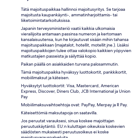
Tätä majoituspaikkaa hallinnoi majoitusyritys. Se tarjoaa
majoitusta kaupankäynti-, ammatinharjoittamis- tai
liiketoimintatarkoituksissa.
Japanin terveysministeriö vaatii kaikkia ulkomaisia
vierailijoita antamaan passinsa numeron ja kertomaan
kansalaisuutensa, kun he kirjautuvat sisään mihin tahansa
majoituspaikkaan (majatalot, hotellit, motellit jne.). Lisäksi
majoituspaikkojen tulee ottaa valokopio kaikkien yöpyvien
matkustajien passeista ja säilyttää kopio.
Paikan päällä on asiakkaiden turvana palosammutin.
Tämä majoituspaikka hyväksyy luottokortit, pankkikortit,
mobiilimaksut ja käteisen.
Hyväksytyt luottokortit: Visa, Mastercard, American
Express, Discover, Diners Club, JCB International ja Union
Pay
Mobiilimaksuvaihtoehtoja ovat: PayPay, Merpay ja R Pay.
Käteisettömiä maksutapoja on saatavilla.
Jos peruutat varauksesi, sinua koskee majoittajan
peruutuskäytäntö. EU:n kuluttajan oikeuksia koskevien
säädösten mukaisesti peruutusoikeus ei koske
majoitusvarauspalveluita.