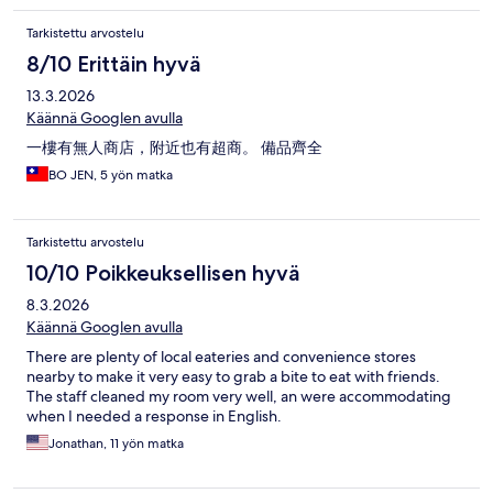
Tarkistettu arvostelu
8/10 Erittäin hyvä
13.3.2026
Käännä Googlen avulla
一樓有無人商店，附近也有超商。 備品齊全
BO JEN, 5 yön matka
Tarkistettu arvostelu
10/10 Poikkeuksellisen hyvä
8.3.2026
Käännä Googlen avulla
There are plenty of local eateries and convenience stores
nearby to make it very easy to grab a bite to eat with friends.
The staff cleaned my room very well, an were accommodating
when I needed a response in English.
Jonathan, 11 yön matka