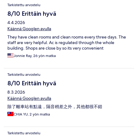
Tarkistettu arvostelu
8/10 Erittäin hyvä
4.4.2026
Käännä Googlen avulla
They have clean rooms and clean rooms every three days. The
staff are very helpful. Ac is regulated through the whole
building. Shops are close by so its very convenient
Jonnie Ray, 26 yön matka
Tarkistettu arvostelu
8/10 Erittäin hyvä
8.3.2026
Käännä Googlen avulla
除了離車站有點遠，隔音稍差之外，其他都很不錯
CHIA YU, 2 yön matka
Tarkistettu arvostelu