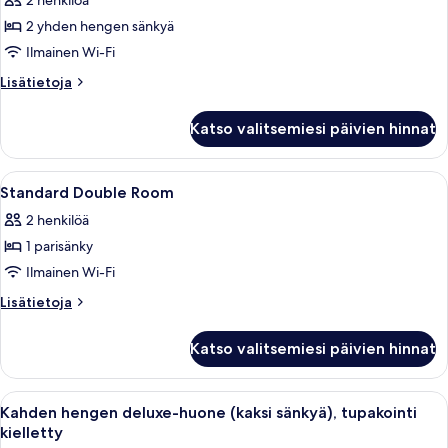
2 henkilöä
huonetyypin
2 yhden hengen sänkyä
Standard
Twin
Ilmainen Wi-Fi
Room
Lisätietoja
Lisätietoja
kuvat
huoneesta
Standard
Katso valitsemiesi päivien hinnat
Twin
Room
Avaa
Hotellihuone, jossa on sänky, yöpöytä,
1
Standard Double Room
kaikki
2 henkilöä
huonetyypin
1 parisänky
Standard
Double
Ilmainen Wi-Fi
Room
Lisätietoja
Lisätietoja
kuvat
huoneesta
Standard
Katso valitsemiesi päivien hinnat
Double
Room
Avaa
Kahden hengen deluxe-huone (kaksi sän
29
Kahden hengen deluxe-huone (kaksi sänkyä), tupakointi
kaikki
kielletty
huonetyypin