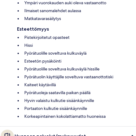
Ympäri vuorokauden auki oleva vastaanotto
Ilmaiset sanomalehdet aulassa
Matkatavarasäilytys
Esteettömyys
Pistekirjoitetut opasteet
Hissi
Pyörätuolille soveltuva kulkuväylä
Esteetön pysäköinti
Pyörätuolille soveltuva kulkuväylä hissille
Pyörätuolin käyttäjille soveltuva vastaanottotiski
Kaiteet käytävillä
Pyörätuoleja saatavilla paikan päällä
Hyvin valaistu kulkutie sisäänkäynnille
Portaaton kulkutie sisäänkäynnille
Korkeapintainen kokolattiamatto huoneissa