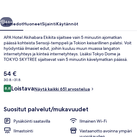
llinen
Seuraava
46+
Yleistiedot
Huoneet
Sijainti
Käytännöt
APA Hotel Akihabara Ekikita sijaitsee vain 5 minuutin ajomatkan
päässä kohteista Sensoji-temppeli ja Tokion keisarillinen palatsi. Voit
hyödyntää ilmasiet edut, joihin kuuluu muun muassa langaton
internetyhteys ja kiinteä internetyhteys. Lisäksi Tokyo Dome ja
TOKYO SKYTREE sijaitsevat vain 5 minuutin kävelymatkan päässä.
Avulias henkilökunta ja sijainti ovat myös asioita, joita matkailijat
arvostavat. Majoituspaikka sijaitsee lyhyen kävelymatkan päässä
Nykyinen
54 €
julkisen liikenteen yhteyksistä: Naka-Okachimachin asema sijaitsee 6
hinta
30.8.–31.8.
minuutin ja Suehirochon asema 6 minuutin kävelymatkan päässä.
on
Arvostelut
Loistava
Ulkopuoli
8,8
54 €
Näytä kaikki 651 arvostelua
8,8 kautta 10.
Suositut palvelut/mukavuudet
Pysäköinti saatavilla
Ilmainen Wi-Fi
Ilmastointi
Vastaanotto avoinna ympäri
vuorokauden