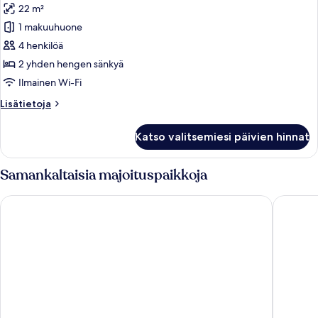
22 m²
Kahden
1 makuuhuone
hengen
4 henkilöä
deluxe-
huone
2 yhden hengen sänkyä
(kaksi
Ilmainen Wi-Fi
sänkyä),
Lisätietoja
Lisätietoja
tupakointi
huoneesta
kielletty
Kahden
Katso valitsemiesi päivien hinnat
hengen
kuvat
deluxe-
huone
Samankaltaisia majoituspaikkoja
(kaksi
sänkyä),
APA Hotel Akihabaraeki Denkigaiguchi
APA Hote
tupakointi
kielletty