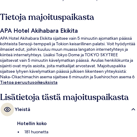
Tietoja majoituspaikasta
APA Hotel Akihabara Ekikita
APA Hotel Akihabara Ekikita sijaitsee vain 5 minuutin ajomatkan päässä
kohteista Sensoji-temppeli ja Tokion keisarillinen palatsi. Voit hyödyntää
ilmasiet edut, joihin kuuluu muun muassa langaton internetyhteys ja
kiinteä internetyhteys. Lisäksi Tokyo Dome ja TOKYO SKYTREE
sijaitsevat vain 5 minuutin kävelymatkan päässä. Avulias henkilökunta ja
sijainti ovat myös asioita, joita matkailijat arvostavat. Majoituspaikka
sijaitsee lyhyen kävelymatkan päässä julkisen liikenteen yhteyksistä:
Naka-Okachimachin asema sijaitsee 6 minuutin ja Suehirochon asema 6
minuutin kävelymatkan päässä.
Tietoa peruutusoikeuksista
Lisätietoja tästä majoituspaikasta
Yleistä
Hotellin koko
181 huonetta