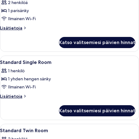
huone,
2 henkilöä
tupakointi
1 parisänky
kielletty
Ilmainen Wi-Fi
(for
Lisätietoja
Lisätietoja
2
huoneesta
Guests)
Standard-
Katso valitsemiesi päivien hinnat
huone,
kuvat
tupakointi
kielletty
Avaa
Hotellihuone, jossa on sänky, yöpöytä 
1
(for
Standard Single Room
kaikki
2
1 henkilö
Guests)
huonetyypin
1 yhden hengen sänky
Standard
Single
Ilmainen Wi-Fi
Room
Lisätietoja
Lisätietoja
kuvat
huoneesta
Standard
Katso valitsemiesi päivien hinnat
Single
Room
Avaa
Hotellihuone, jossa on kaksi sänkyä, suu
1
Standard Twin Room
kaikki