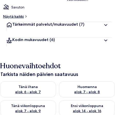
Savuton
Näytä kaikki
Tärkeimmät palvelut/mukavuudet
(7)
Kodin mukavuudet
(6)
Huonevaihtoehdot
Tarkista näiden päivien saatavuus
Tarkista tämän illan saatavuus elok. 6 - elok. 7
Tarkista huomisen saatavuus el
Tänä iltana
Huomenna
elok. 6 - elok. 7
elok. 7 - elok. 8
Tarkista tämän viikonlopun saatavuus elok. 7 - elok. 9
Tarkista ensi viikonlopun saatav
Tänä viikonloppuna
Ensi viikonloppuna
elok. 7 - elok. 9
elok. 14 - elok. 16