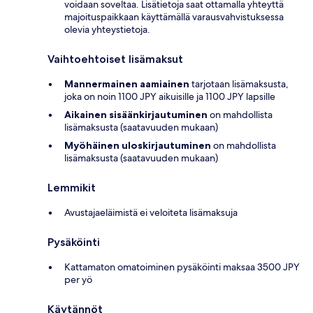
voidaan soveltaa. Lisätietoja saat ottamalla yhteyttä
majoituspaikkaan käyttämällä varausvahvistuksessa
olevia yhteystietoja.
Vaihtoehtoiset lisämaksut
Mannermainen aamiainen
tarjotaan lisämaksusta,
joka on noin 1100 JPY aikuisille ja 1100 JPY lapsille
Aikainen sisäänkirjautuminen
on mahdollista
lisämaksusta (saatavuuden mukaan)
Myöhäinen uloskirjautuminen
on mahdollista
lisämaksusta (saatavuuden mukaan)
Lemmikit
Avustajaeläimistä ei veloiteta lisämaksuja
Pysäköinti
Kattamaton omatoiminen pysäköinti maksaa 3500 JPY
per yö
Käytännöt