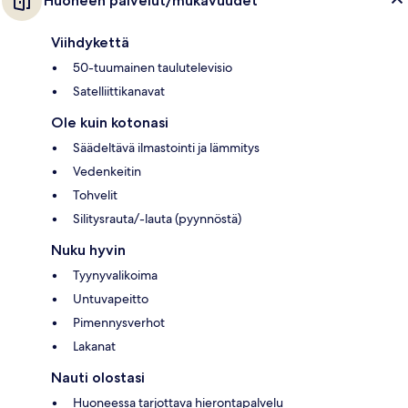
Huoneen palvelut/mukavuudet
Viihdykettä
50-tuumainen taulutelevisio
Satelliittikanavat
Ole kuin kotonasi
Säädeltävä ilmastointi ja lämmitys
Vedenkeitin
Tohvelit
Silitysrauta/-lauta (pyynnöstä)
Nuku hyvin
Tyynyvalikoima
Untuvapeitto
Pimennysverhot
Lakanat
Nauti olostasi
Huoneessa tarjottava hierontapalvelu