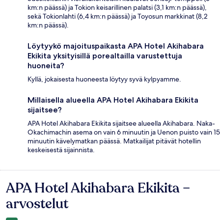
km:n päässä) ja Tokion keisarillinen palatsi (3,1 km:n päässä),
sekä Tokionlahti (6,4 km:n päässä) ja Toyosun markkinat (8,2
km:n päässä).
Löytyykö majoituspaikasta APA Hotel Akihabara
Ekikita yksityisillä porealtailla varustettuja
huoneita?
Kyllä, jokaisesta huoneesta löytyy syvä kylpyamme.
Millaisella alueella APA Hotel Akihabara Ekikita
sijaitsee?
APA Hotel Akihabara Ekikita sijaitsee alueella Akihabara. Naka-
Okachimachin asema on vain 6 minuutin ja Uenon puisto vain 15
minuutin kävelymatkan päässä. Matkailijat pitävät hotellin
keskeisestä sijainnista.
APA Hotel Akihabara Ekikita –
Arvostelut
arvostelut