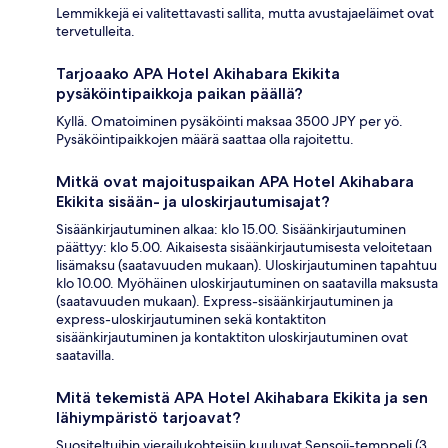
Lemmikkejä ei valitettavasti sallita, mutta avustajaeläimet ovat
tervetulleita.
Tarjoaako APA Hotel Akihabara Ekikita
pysäköintipaikkoja paikan päällä?
Kyllä. Omatoiminen pysäköinti maksaa 3500 JPY per yö.
Pysäköintipaikkojen määrä saattaa olla rajoitettu.
Mitkä ovat majoituspaikan APA Hotel Akihabara
Ekikita sisään- ja uloskirjautumisajat?
Sisäänkirjautuminen alkaa: klo 15.00. Sisäänkirjautuminen
päättyy: klo 5.00. Aikaisesta sisäänkirjautumisesta veloitetaan
lisämaksu (saatavuuden mukaan). Uloskirjautuminen tapahtuu
klo 10.00. Myöhäinen uloskirjautuminen on saatavilla maksusta
(saatavuuden mukaan). Express-sisäänkirjautuminen ja
express-uloskirjautuminen sekä kontaktiton
sisäänkirjautuminen ja kontaktiton uloskirjautuminen ovat
saatavilla.
Mitä tekemistä APA Hotel Akihabara Ekikita ja sen
lähiympäristö tarjoavat?
Suositeltuihin vierailukohteisiin kuuluvat Sensoji-temppeli (3