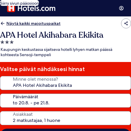
Siirry sivun pääosioon
Näytä kaikki majoituspaikat
APA Hotel Akihabara Ekikita
3.0
tähden
Kaupungin keskustassa sijaitseva hotelli lyhyen matkan päässä
majoituspaikka
kohteesta Sensoji-temppeli
Valitse päivät nähdäksesi hinnat
Minne olet menossa?
Päivämäärät
Asiakkaat