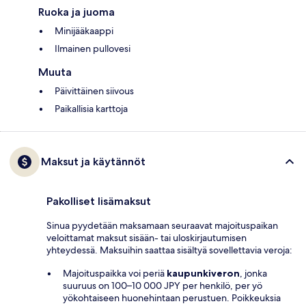
Ruoka ja juoma
Minijääkaappi
Ilmainen pullovesi
Muuta
Päivittäinen siivous
Paikallisia karttoja
Maksut ja käytännöt
Pakolliset lisämaksut
Sinua pyydetään maksamaan seuraavat majoituspaikan
veloittamat maksut sisään- tai uloskirjautumisen
yhteydessä. Maksuihin saattaa sisältyä sovellettavia veroja:
Majoituspaikka voi periä
kaupunkiveron
, jonka
suuruus on 100–10 000 JPY per henkilö, per yö
yökohtaiseen huonehintaan perustuen. Poikkeuksia