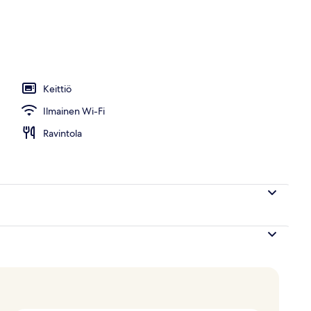
lasta, aurinkovarjoja, aurinkotuoleja
Keittiö
Ilmainen Wi-Fi
Ravintola