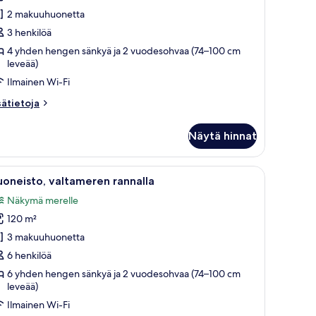
uonetyypin
2 makuuhuonetta
eluxe-
uoneisto
3 henkilöä
2
4 yhden hengen sänkyä ja 2 vuodesohvaa (74–100 cm
leveää)
dults
Ilmainen Wi-Fi
sätietoja
sätietoja
hild)
oneesta
luxe-
uvat
Näytä hinnat
oneisto
ults
ninen allas, vihreää keinonurmea ja sinisiä aurinkotuoleja.
vaa
Yksityinen uima-allas
13
oneisto, valtameren rannalla
ikki
Näkymä merelle
ild)
uonetyypin
120 m²
uoneisto,
altameren
3 makuuhuonetta
annalla
6 henkilöä
uvat
6 yhden hengen sänkyä ja 2 vuodesohvaa (74–100 cm
leveää)
Ilmainen Wi-Fi