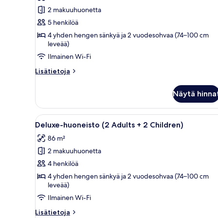
huonetyypin
2 makuuhuonetta
Classic-
huoneisto
5 henkilöä
(2
4 yhden hengen sänkyä ja 2 vuodesohvaa (74–100 cm
leveää)
Adults
+
Ilmainen Wi-Fi
3
Lisätietoja
Lisätietoja
children)
huoneesta
Classic-
kuvat
Näytä hinna
huoneisto
(2
Adults
Avaa
Moderni allasalue, jossa on kir
9
+
Deluxe-huoneisto (2 Adults + 2 Children)
kaikki
3
86 m²
children)
huonetyypin
2 makuuhuonetta
Deluxe-
huoneisto
4 henkilöä
(2
4 yhden hengen sänkyä ja 2 vuodesohvaa (74–100 cm
leveää)
Adults
+
Ilmainen Wi-Fi
2
Lisätietoja
Lisätietoja