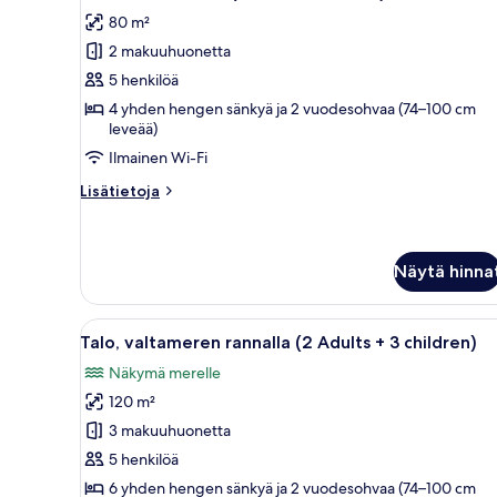
kaikki
+
80 m²
2
huonetyypin
Children)
2 makuuhuonetta
Classic-
huoneisto
5 henkilöä
(4
4 yhden hengen sänkyä ja 2 vuodesohvaa (74–100 cm
leveää)
Adults
+
Ilmainen Wi-Fi
1
Lisätietoja
Lisätietoja
Child)
huoneesta
Classic-
kuvat
huoneisto
(4
Näytä hinna
Adults
+
Avaa
Yksityinen uima-allas
1
13
Talo, valtameren rannalla (2 Adults + 3 children)
Child)
kaikki
Näkymä merelle
huonetyypin
120 m²
Talo,
valtameren
3 makuuhuonetta
rannalla
5 henkilöä
(2
6 yhden hengen sänkyä ja 2 vuodesohvaa (74–100 cm