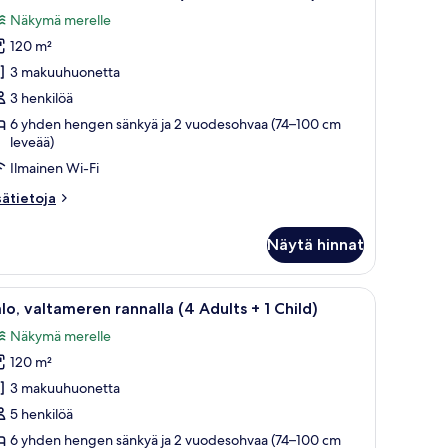
ikki
Näkymä merelle
uonetyypin
120 m²
alo,
altameren
3 makuuhuonetta
annalla
3 henkilöä
2
6 yhden hengen sänkyä ja 2 vuodesohvaa (74–100 cm
dults
leveää)
Ilmainen Wi-Fi
sätietoja
sätietoja
hild)
oneesta
uvat
lo,
Näytä hinnat
ltameren
nnalla
vaa
Yksityinen uima-allas
13
ults
lo, valtameren rannalla (4 Adults + 1 Child)
ikki
Näkymä merelle
uonetyypin
ild)
120 m²
alo,
altameren
3 makuuhuonetta
annalla
5 henkilöä
4
6 yhden hengen sänkyä ja 2 vuodesohvaa (74–100 cm