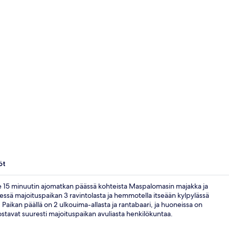
Näkymä rann
öt
e 15 minuutin ajomatkan päässä kohteista Maspalomasin majakka ja
essä majoituspaikan 3 ravintolasta ja hemmotella itseään kylpylässä
. Paikan päällä on 2 ulkouima-allasta ja rantabaari, ja huoneissa on
Kahvin-/teen
ostavat suuresti majoituspaikan avuliasta henkilökuntaa.