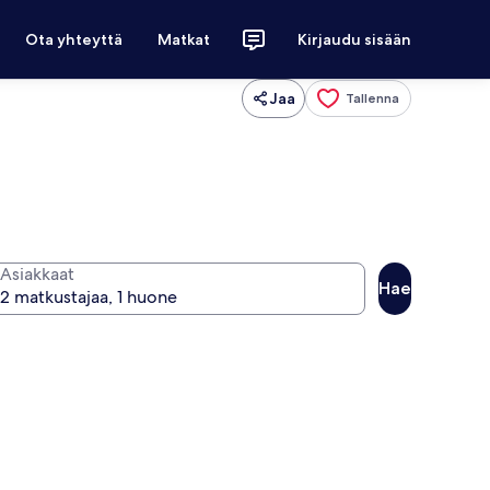
Ota yhteyttä
Matkat
Kirjaudu sisään
Jaa
Tallenna
Asiakkaat
Hae