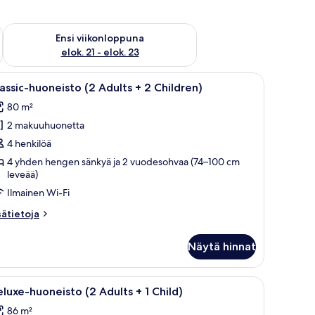
ok. 14 - elok. 16
Tarkista ensi viikonlopun saatavuus elok. 21 - elok. 23
Ensi viikonloppuna
elok. 21 - elok. 23
ytä ja tuolit, keltainen sohva ja runsaasti vihreitä kasveja.
vaa
Moderni ulkotila, jossa on valkoinen pöytä ja t
8
assic-huoneisto (2 Adults + 2 Children)
ikki
80 m²
uonetyypin
2 makuuhuonetta
assic-
uoneisto
4 henkilöä
2
4 yhden hengen sänkyä ja 2 vuodesohvaa (74–100 cm
leveää)
dults
Ilmainen Wi-Fi
sätietoja
sätietoja
hildren)
oneesta
assic-
uvat
Näytä hinnat
oneisto
ults
ytä ja tuolit, keltainen sohva ja runsaasti vihreitä kasveja.
vaa
Moderni allasalue, jossa on kirkkaan sininen al
9
luxe-huoneisto (2 Adults + 1 Child)
ikki
86 m²
ildren)