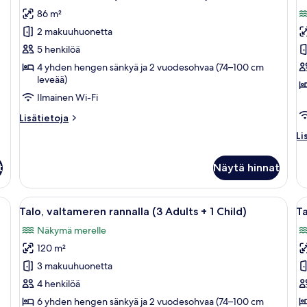
kaikki
ka
+
86 m²
2
huonetyypin
h
children)
2 makuuhuonetta
Deluxe-
T
huoneisto
v
5 henkilöä
(4
r
4 yhden hengen sänkyä ja 2 vuodesohvaa (74–100 cm
leveää)
Adults
(
+
A
Ilmainen Wi-Fi
1
+
Lisätietoja
Lisätietoja
Child)
1
huoneesta
Li
Li
Deluxe-
kuvat
C
hu
huoneisto
k
Ta
(4
t
Näytä hinnat
va
Adults
ra
+
(2
Avaa
Yksityinen uima-allas
A
1
13
Ad
Talo, valtameren rannalla (3 Adults + 1 Child)
Ta
Child)
kaikki
ka
+
Näkymä merelle
huonetyypin
1
h
Ch
120 m²
Talo,
T
valtameren
v
3 makuuhuonetta
rannalla
r
4 henkilöä
(3
(
6 yhden hengen sänkyä ja 2 vuodesohvaa (74–100 cm