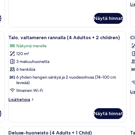
children)
huoneesta
Li
Li
Deluxe-
kuvat
hu
huoneisto
Hu
(2
t
Näytä hinnat
va
Adults
ra
+
Avaa
Yksityinen uima-allas
A
3
13
Talo, valtameren rannalla (4 Adultos + 2 children)
Cl
children)
kaikki
ka
Näkymä merelle
huonetyypin
h
120 m²
Talo,
Cl
valtameren
h
3 makuuhuonetta
rannalla
(
6 henkilöä
(4
A
6 yhden hengen sänkyä ja 2 vuodesohvaa (74–100 cm
Adultos
+
leveää)
+
1
Ilmainen Wi-Fi
Li
Li
2
C
hu
Lisätietoja
Lisätietoja
Cl
children)
k
huoneesta
hu
kuvat
Talo,
(3
t
Näytä hinnat
valtameren
Ad
rannalla
+
(4
inen pöytä ja tuolit, keltainen sohva ja runsaasti vihreitä kasveja.
Avaa
Moderni allasalue, jossa on kirkkaan si
A
1
9
Adultos
Deluxe-huoneisto (4 Adults + 1 Child)
Ta
Ch