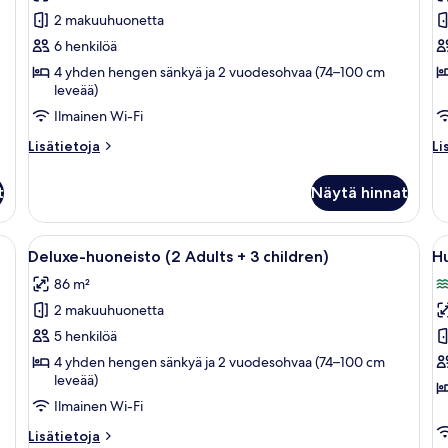
huonetyypin
h
2 makuuhuonetta
Classic-
D
huoneisto
h
6 henkilöä
(4
(
4 yhden hengen sänkyä ja 2 vuodesohvaa (74–100 cm
leveää)
Adultos
A
+
+
Ilmainen Wi-Fi
2
1
Lisätietoja
Li
Lisätietoja
Li
children)
C
huoneesta
hu
Classic-
De
kuvat
k
t
Näytä hinnat
huoneisto
hu
(4
(2
Adultos
Ad
kkaan sininen allas, vihreää keinonurmea ja sinisiä aurinkotuoleja.
Avaa
Moderni allasalue, jossa on kirkkaan si
A
9
+
+
Deluxe-huoneisto (2 Adults + 3 children)
Hu
kaikki
ka
2
1
86 m²
children)
huonetyypin
Ch
h
2 makuuhuonetta
Deluxe-
H
huoneisto
v
5 henkilöä
(2
r
4 yhden hengen sänkyä ja 2 vuodesohvaa (74–100 cm
leveää)
Adults
k
+
Ilmainen Wi-Fi
3
Lisätietoja
Lisätietoja