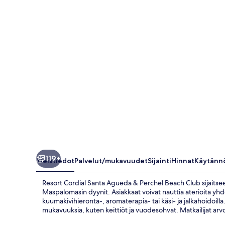
&
Perchel
Beach
Club
valokuvagalleria
119+
Yleistiedot
Palvelut/mukavuudet
Sijainti
Hinnat
Käytänn
Resort Cordial Santa Agueda & Perchel Beach Club sijaitse
Maspalomasin dyynit. Asiakkaat voivat nauttia aterioita yhd
kuumakivihieronta-, aromaterapia- tai käsi- ja jalkahoidoilla
mukavuuksia, kuten keittiöt ja vuodesohvat. Matkailijat arv