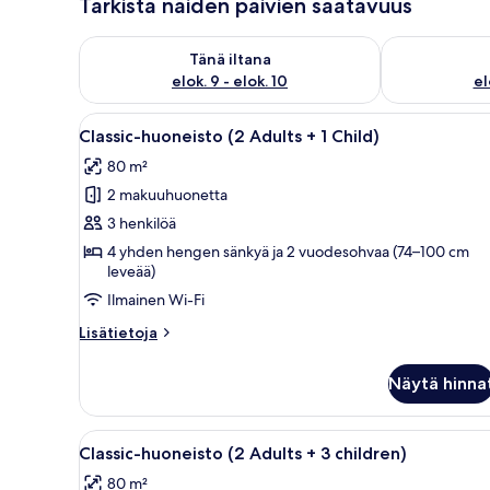
Tarkista näiden päivien saatavuus
Tarkista tämän illan saatavuus elok. 9 - elok. 10
Tarkista huomi
Tänä iltana
elok. 9 - elok. 10
el
Avaa
Moderni ulkotila, jossa on valko
8
Classic-huoneisto (2 Adults + 1 Child)
kaikki
80 m²
huonetyypin
2 makuuhuonetta
Classic-
huoneisto
3 henkilöä
(2
4 yhden hengen sänkyä ja 2 vuodesohvaa (74–100 cm
leveää)
Adults
+
Ilmainen Wi-Fi
1
Lisätietoja
Lisätietoja
Child)
huoneesta
Classic-
kuvat
Näytä hinna
huoneisto
(2
Adults
Avaa
Moderni ulkotila, jossa on valko
8
+
Classic-huoneisto (2 Adults + 3 children)
kaikki
1
80 m²
Child)