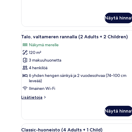
Children)
huoneesta
Deluxe-
kuvat
huoneisto
(2
Näytä hinna
Adults
+
Avaa
Yksityinen uima-allas
2
13
Talo, valtameren rannalla (2 Adults + 2 Children)
Children)
kaikki
Näkymä merelle
huonetyypin
120 m²
Talo,
valtameren
3 makuuhuonetta
rannalla
4 henkilöä
(2
6 yhden hengen sänkyä ja 2 vuodesohvaa (74–100 cm
Adults
leveää)
+
Ilmainen Wi-Fi
2
Lisätietoja
Lisätietoja
Children)
huoneesta
kuvat
Talo,
Näytä hinna
valtameren
rannalla
(2
Avaa
Moderni ulkotila, jossa on valko
8
Adults
Classic-huoneisto (4 Adults + 1 Child)