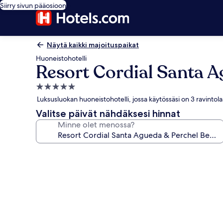
Siirry sivun pääosioon
Näytä kaikki majoituspaikat
Huoneistohotelli
Resort Cordial Santa A
5.0
tähden
Luksusluokan huoneistohotelli, jossa käytössäsi on 3 ravintola
majoituspaikka
Valitse päivät nähdäksesi hinnat
Minne olet menossa?
Majoituspaikan
Resort
Cordial
Santa
Agueda