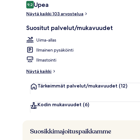
Arvostelut
Upea
9,2
9,2 kautta 10.
Näytä kaikki 103 arvostelua
2 ulkouima-al
Suositut palvelut/mukavuudet
Uima-allas
Ilmainen pysäköinti
Ilmastointi
Näytä kaikki
Tärkeimmät palvelut/mukavuudet
(12)
Kodin mukavuudet
(6)
Suosikkimajoituspaikkamme