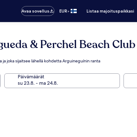
•
Avaa sovellus
EUR
Listaa majoituspaikkasi
gueda & Perchel Beach Club
a ja joka sijaitsee lähellä kohdetta Arguineguínin ranta
Päivämäärät