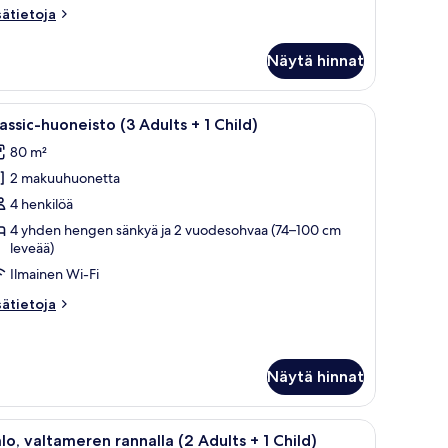
sätietoja
sätietoja
oneesta
oneisto,
Näytä hinnat
ltameren
nnalla
vaa
Moderni ulkotila, jossa on valkoinen pöytä ja t
8
assic-huoneisto (3 Adults + 1 Child)
ikki
80 m²
uonetyypin
2 makuuhuonetta
assic-
uoneisto
4 henkilöä
3
4 yhden hengen sänkyä ja 2 vuodesohvaa (74–100 cm
leveää)
dults
Ilmainen Wi-Fi
sätietoja
sätietoja
hild)
oneesta
assic-
uvat
oneisto
Näytä hinnat
ults
ninen allas, vihreää keinonurmea ja sinisiä aurinkotuoleja.
vaa
Yksityinen uima-allas
13
lo, valtameren rannalla (2 Adults + 1 Child)
ild)