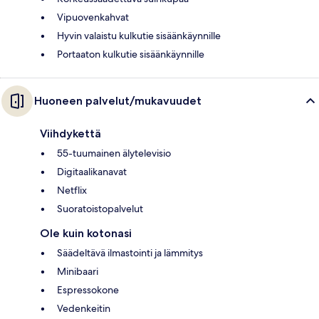
Vipuovenkahvat
Hyvin valaistu kulkutie sisäänkäynnille
Portaaton kulkutie sisäänkäynnille
Huoneen palvelut/mukavuudet
Viihdykettä
55-tuumainen älytelevisio
Digitaalikanavat
Netflix
Suoratoistopalvelut
Ole kuin kotonasi
Säädeltävä ilmastointi ja lämmitys
Minibaari
Espressokone
Vedenkeitin