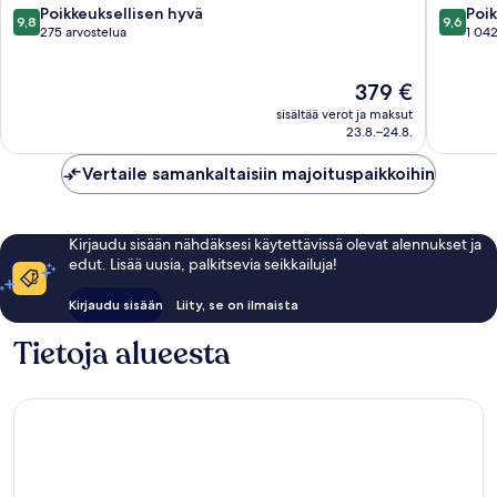
liikekeskusta
9.8
9.6
Poikkeuksellisen hyvä
Poik
9,8
9,6
kautta
kautta
275 arvostelua
1 042
10,
10,
Poikkeuksellisen
Poikkeuk
Hinta
379 €
hyvä,
hyvä,
on
275
1 042
sisältää verot ja maksut
379 €
arvostelua
arvostel
23.8.–24.8.
Vertaile samankaltaisiin majoituspaikkoihin
Kirjaudu sisään nähdäksesi käytettävissä olevat alennukset ja
edut. Lisää uusia, palkitsevia seikkailuja!
Kirjaudu sisään
Liity, se on ilmaista
Tietoja alueesta