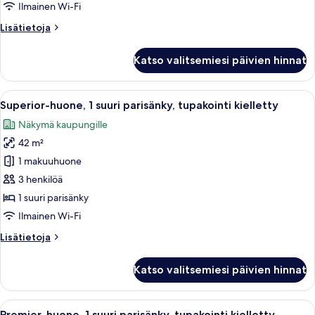
tupakointi
Ilmainen Wi-Fi
kielletty
Lisätietoja
Lisätietoja
kuvat
huoneesta
Superior-
Katso valitsemiesi päivien hinnat
huone,
2
parisänkyä,
Avaa
Moderni hotellihuone, jossa on suuri s
6
tupakointi
Superior-huone, 1 suuri parisänky, tupakointi kielletty
kaikki
kielletty
Näkymä kaupungille
huonetyypin
42 m²
Superior-
huone,
1 makuuhuone
1
3 henkilöä
suuri
1 suuri parisänky
parisänky,
Ilmainen Wi-Fi
tupakointi
Lisätietoja
Lisätietoja
kielletty
huoneesta
kuvat
Superior-
Katso valitsemiesi päivien hinnat
huone,
1
suuri
Avaa
Moderni hotellihuone, jossa on suuri s
6
parisänky,
Premier-huone, 1 suuri parisänky, tupakointi kielletty