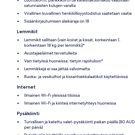
satunnaisten kulujen varalta
Virallinen kuvallinen henkilöllisyystodistus saatetaan vaatia
Sisäänkirjautumisen alaikäraja on 18
Lemmikit
Lemmikit sallitaan (vain koirat ja kissat, korkeintaan 1,
korkeintaan 18 kg per lemmikki)*
Avustajaeläimet tervetulleita
Vain tietyissä huoneissa, tietyin rajoituksin*
Lemmikkejä ei saa jättää valvomatta
Ruoka- ja vesikulhot ja kissanhiekkalaatikot käytettävissä
Internet
Ilmainen Wi-Fi yleisissä tiloissa
Ilmainen Wi-Fi ja kiinteä internetyhteys huoneissa
Pysäköinti
Turvallisen ja katettu valet-pysäköinti paikan päällä (80 AUD
per päivä)
Pyörätuolin käyttäjille soveltuva pakettiautopysäköinti