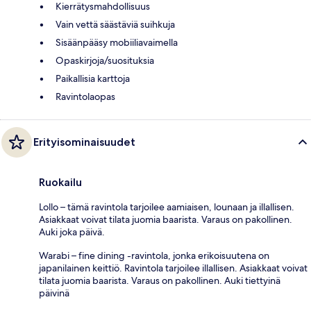
Kierrätysmahdollisuus
Vain vettä säästäviä suihkuja
Sisäänpääsy mobiiliavaimella
Opaskirjoja/suosituksia
Paikallisia karttoja
Ravintolaopas
Erityisominaisuudet
Ruokailu
Lollo – tämä ravintola tarjoilee aamiaisen, lounaan ja illallisen.
Asiakkaat voivat tilata juomia baarista. Varaus on pakollinen.
Auki joka päivä.
Warabi – fine dining -ravintola, jonka erikoisuutena on
japanilainen keittiö. Ravintola tarjoilee illallisen. Asiakkaat voivat
tilata juomia baarista. Varaus on pakollinen. Auki tiettyinä
päivinä