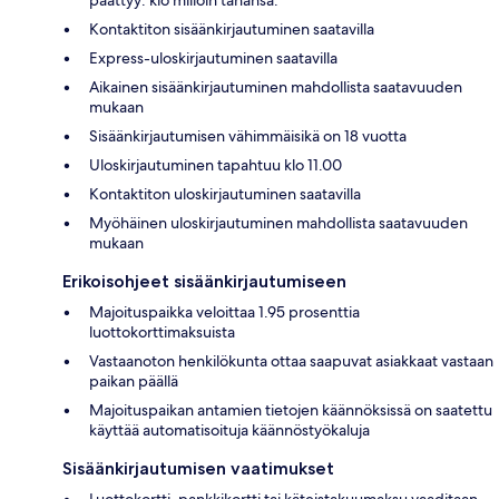
Kontaktiton sisäänkirjautuminen saatavilla
Express-uloskirjautuminen saatavilla
Aikainen sisäänkirjautuminen mahdollista saatavuuden
mukaan
Sisäänkirjautumisen vähimmäisikä on 18 vuotta
Uloskirjautuminen tapahtuu klo 11.00
Kontaktiton uloskirjautuminen saatavilla
Myöhäinen uloskirjautuminen mahdollista saatavuuden
mukaan
Erikoisohjeet sisäänkirjautumiseen
Majoituspaikka veloittaa 1.95 prosenttia
luottokorttimaksuista
Vastaanoton henkilökunta ottaa saapuvat asiakkaat vastaan
paikan päällä
Majoituspaikan antamien tietojen käännöksissä on saatettu
käyttää automatisoituja käännöstyökaluja
Sisäänkirjautumisen vaatimukset
Luottokortti, pankkikortti tai käteistakuumaksu vaaditaan