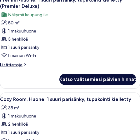
kaikki
tupakointi
(Premier Deluxe)
kielletty
huonetyypin
Näkymä kaupungille
Premier-
50 m²
huone,
1 makuuhuone
1
suuri
3 henkilöä
parisänky,
1 suuri parisänky
tupakointi
Ilmainen Wi-Fi
kielletty
Lisätietoja
Lisätietoja
(Premier
huoneesta
Deluxe)
Premier-
Katso valitsemiesi päivien hinnat
huone,
kuvat
1
suuri
Avaa
Moderni hotellihuone, jossa on suuri s
3
parisänky,
Cozy Room, Huone, 1 suuri parisänky, tupakointi kielletty
kaikki
tupakointi
35 m²
kielletty
huonetyypin
(Premier
1 makuuhuone
Cozy
Deluxe)
Room,
2 henkilöä
Huone,
1 suuri parisänky
1