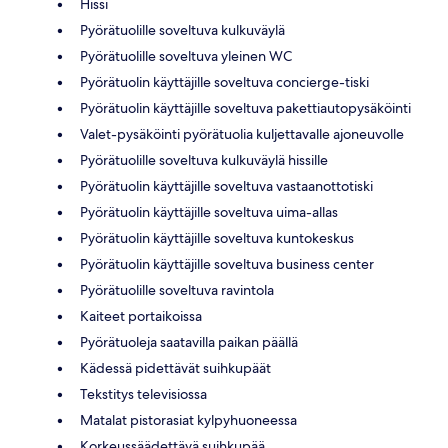
Hissi
Pyörätuolille soveltuva kulkuväylä
Pyörätuolille soveltuva yleinen WC
Pyörätuolin käyttäjille soveltuva concierge-tiski
Pyörätuolin käyttäjille soveltuva pakettiautopysäköinti
Valet-pysäköinti pyörätuolia kuljettavalle ajoneuvolle
Pyörätuolille soveltuva kulkuväylä hissille
Pyörätuolin käyttäjille soveltuva vastaanottotiski
Pyörätuolin käyttäjille soveltuva uima-allas
Pyörätuolin käyttäjille soveltuva kuntokeskus
Pyörätuolin käyttäjille soveltuva business center
Pyörätuolille soveltuva ravintola
Kaiteet portaikoissa
Pyörätuoleja saatavilla paikan päällä
Kädessä pidettävät suihkupäät
Tekstitys televisiossa
Matalat pistorasiat kylpyhuoneessa
Korkeussäädettävä suihkupää