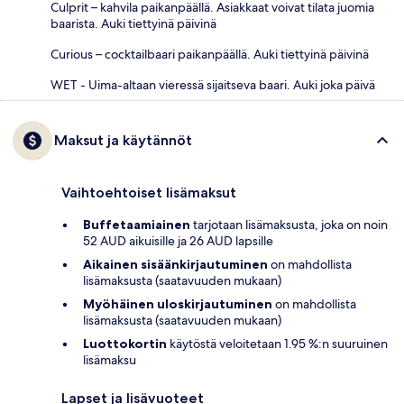
Culprit – kahvila paikanpäällä. Asiakkaat voivat tilata juomia
baarista. Auki tiettyinä päivinä
Curious – cocktailbaari paikanpäällä. Auki tiettyinä päivinä
WET - Uima-altaan vieressä sijaitseva baari. Auki joka päivä
Maksut ja käytännöt
Vaihtoehtoiset lisämaksut
Buffetaamiainen
tarjotaan lisämaksusta, joka on noin
52 AUD aikuisille ja 26 AUD lapsille
Aikainen sisäänkirjautuminen
on mahdollista
lisämaksusta (saatavuuden mukaan)
Myöhäinen uloskirjautuminen
on mahdollista
lisämaksusta (saatavuuden mukaan)
Luottokortin
käytöstä veloitetaan 1.95 %:n suuruinen
lisämaksu
Lapset ja lisävuoteet