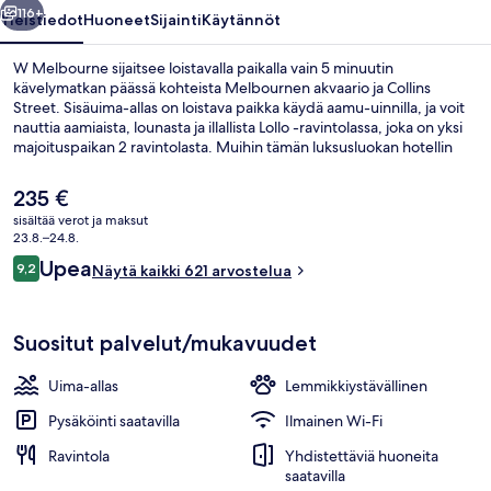
116+
Yleistiedot
Huoneet
Sijainti
Käytännöt
W Melbourne sijaitsee loistavalla paikalla vain 5 minuutin
kävelymatkan päässä kohteista Melbournen akvaario ja Collins
Street. Sisäuima-allas on loistava paikka käydä aamu-uinnilla, ja voit
nauttia aamiaista, lounasta ja illallista Lollo -ravintolassa, joka on yksi
majoituspaikan 2 ravintolasta. Muihin tämän luksusluokan hotellin
palveluihin kuuluu 2 baaria/loungea, allasbaari ja ympäri
vuorokauden auki oleva kuntokeskus. Matkailijat arvostavat
Nykyinen
235 €
majoituspaikan avuliasta henkilökuntaa. Julkisen liikenteen yhteydet
hinta
sisältää verot ja maksut
sijaitsevat vain lähellä: Flagstaffin asema sijaitsee vain 11 minuutin
on
23.8.–24.8.
kävelymatkan päässä.
Majoituspaikan mukavuudet
235 €
Arvostelut
Upea
9,2
Näytä kaikki 621 arvostelua
9,2 kautta 10.
Suositut palvelut/mukavuudet
Uima-allas
Lemmikkiystävällinen
Pysäköinti saatavilla
Ilmainen Wi-Fi
Ravintola
Yhdistettäviä huoneita
saatavilla