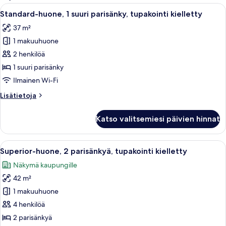
suodattimia
Avaa
Moderni hotellihuone, jossa on suuri s
6
Standard-huone, 1 suuri parisänky, tupakointi kielletty
kaikki
37 m²
huonetyypin
1 makuuhuone
Standard-
huone,
2 henkilöä
1
1 suuri parisänky
suuri
Ilmainen Wi-Fi
parisänky,
Lisätietoja
Lisätietoja
tupakointi
huoneesta
kielletty
Standard-
Katso valitsemiesi päivien hinnat
huone,
kuvat
1
suuri
Avaa
Moderni hotellihuone, jossa on suuri sä
5
parisänky,
Superior-huone, 2 parisänkyä, tupakointi kielletty
kaikki
tupakointi
Näkymä kaupungille
kielletty
huonetyypin
42 m²
Superior-
huone,
1 makuuhuone
2
4 henkilöä
parisänkyä,
2 parisänkyä