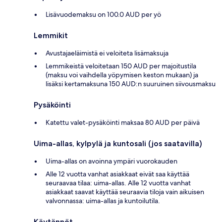
Lisävuodemaksu on 100.0 AUD per yö
Lemmikit
Avustajaeläimistä ei veloiteta lisämaksuja
Lemmikeistä veloitetaan 150 AUD per majoitustila
(maksu voi vaihdella yöpymisen keston mukaan) ja
lisäksi kertamaksuna 150 AUD:n suuruinen siivousmaksu
Pysäköinti
Katettu valet-pysäköinti maksaa 80 AUD per päivä
Uima-allas, kylpylä ja kuntosali (jos saatavilla)
Uima-allas on avoinna ympäri vuorokauden
Alle 12 vuotta vanhat asiakkaat eivät saa käyttää
seuraavaa tilaa: uima-allas. Alle 12 vuotta vanhat
asiakkaat saavat käyttää seuraavia tiloja vain aikuisen
valvonnassa: uima-allas ja kuntoilutila.
Käytännöt