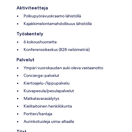
Aktiviteetteja
Polkupyörävuokraamo lähistöllä
Kajakkimelontamahdollisuus lähistöllä
Työskentely
6 kokoushuonetta
Konferenssikeskus (828 neliömetriä)
Palvelut
Ympäri vuorokauden auki oleva vastaanotto
Concierge-palvelut
Kiertoajelu-/lippupalvelu
Kuivapesula/pesulapalvelut
Matkatavarasäilytys
Kielitaitoinen henkilökunta
Portteri/kantaja
Aurinkotuoleja uima-altaalla
Tilat