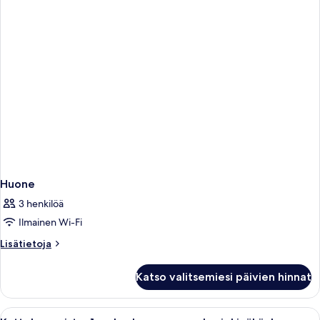
Huone
3 henkilöä
Ilmainen Wi-Fi
Lisätietoja
Lisätietoja
huoneesta
Huone
Katso valitsemiesi päivien hinnat
Avaa
Moderni hotellihuone, jossa on sänky,
4