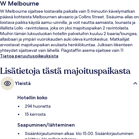
W Melbourne
W Melbourne sijaitsee loistavalla paikalla vain 5 minuutin kävelymatkan
päässä kohteista Melbournen akvaario ja Collins Street. Sisäuima-allas on
loistava paikka käydä aamu-uinnilla, ja voit nauttia aamiaista, lounasta ja
illallista Lollo -ravintolassa, joka on yksi majoituspaikan 2 ravintolasta.
Muihin tämän luksusluokan hotellin palveluihin kuuluu 2 baaria/loungea,
allasbaari ja ympäri vuorokauden auki oleva kuntokeskus. Matkailijat
arvostavat majoituspaikan avuliasta henkilökuntaa. Julkisen liikenteen
yhteydet sijaitsevat vain lähellä: Flagstaffin asema sijaitsee vain 11
minuutin kävelymatkan päässä.
Tietoa peruutusoikeuksista
Lisätietoja tästä majoituspaikasta
Yleistä
Hotellin koko
294 huonetta
15 kerrosta
Saapuminen/lähteminen
Sisäänkirjautuminen alkaa: klo 15.00. Sisäänkirjautuminen
päättyy: klo milloin tahansa.