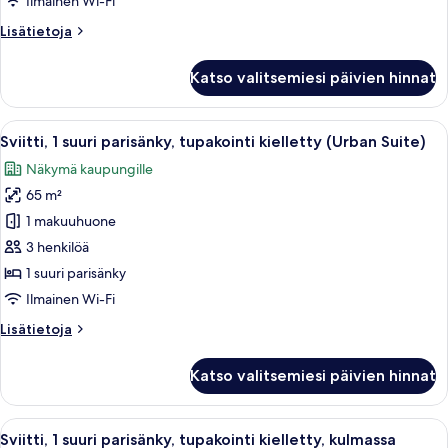
Ilmainen Wi-Fi
suuri
Lisätietoja
Lisätietoja
parisänky,
huoneesta
tupakointi
Cozy
Katso valitsemiesi päivien hinnat
Room,
kielletty
Huone,
kuvat
1
Avaa
Moderni hotellihuone, jossa on suuri s
5
suuri
Sviitti, 1 suuri parisänky, tupakointi kielletty (Urban Suite)
kaikki
parisänky,
Näkymä kaupungille
tupakointi
huonetyypin
kielletty
65 m²
Sviitti,
1
1 makuuhuone
suuri
3 henkilöä
parisänky,
1 suuri parisänky
tupakointi
Ilmainen Wi-Fi
kielletty
Lisätietoja
Lisätietoja
(Urban
huoneesta
Suite)
Sviitti,
Katso valitsemiesi päivien hinnat
kuvat
1
suuri
parisänky,
Avaa
Moderni olohuone, jossa on sohva, so
5
tupakointi
Sviitti, 1 suuri parisänky, tupakointi kielletty, kulmassa