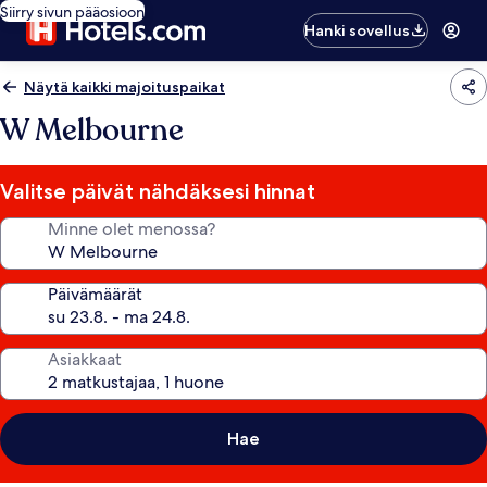
Siirry sivun pääosioon
Hanki sovellus
Näytä kaikki majoituspaikat
W Melbourne
Valitse päivät nähdäksesi hinnat
Minne olet menossa?
Päivämäärät
Asiakkaat
Hae