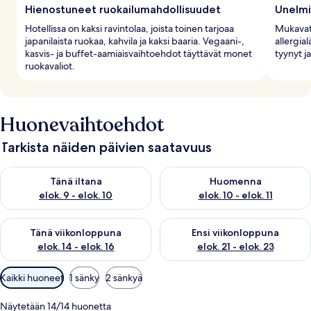
Hienostuneet ruokailumahdollisuudet
Unelmi
Hotellissa on kaksi ravintolaa, joista toinen tarjoaa
Mukavat 
japanilaista ruokaa, kahvila ja kaksi baaria. Vegaani-,
allergia
kasvis- ja buffet-aamiaisvaihtoehdot täyttävät monet
tyynyt j
ruokavaliot.
Huonevaihtoehdot
Tarkista näiden päivien saatavuus
Tarkista tämän illan saatavuus elok. 9 - elok. 10
Tarkista huomisen saatavuus elo
Tänä iltana
Huomenna
elok. 9 - elok. 10
elok. 10 - elok. 11
Tarkista tämän viikonlopun saatavuus elok. 14 - elok. 16
Tarkista ensi viikonlopun saata
Tänä viikonloppuna
Ensi viikonloppuna
elok. 14 - elok. 16
elok. 21 - elok. 23
Huoneille
Kaikki huoneet
1 sänky
2 sänkyä
saatavilla
olevia
Näytetään 14/14 huonetta