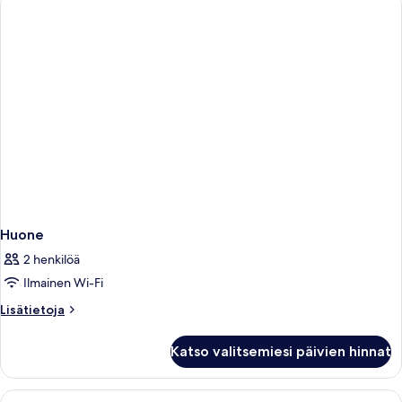
tupakointi
kielletty
Huone
2 henkilöä
Ilmainen Wi-Fi
Lisätietoja
Lisätietoja
huoneesta
Huone
Katso valitsemiesi päivien hinnat