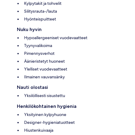
Kylpytakit ja tohvelit
Silitysrauta-/lauta
Hyönteispuitteet
Nuku hyvin
Hypoallergeeniset vuodevaatteet
Tyynyvalikoima
Pimennysverhot
Äänieristetyt huoneet
Ylelliset vuodevaatteet
Ilmainen vauvansänky
Nauti olostasi
Yksilöllisesti sisustettu
Henkilökohtainen hygienia
Yksityinen kylpyhuone
Designer-hygieniatuotteet
Hiustenkuivaaja