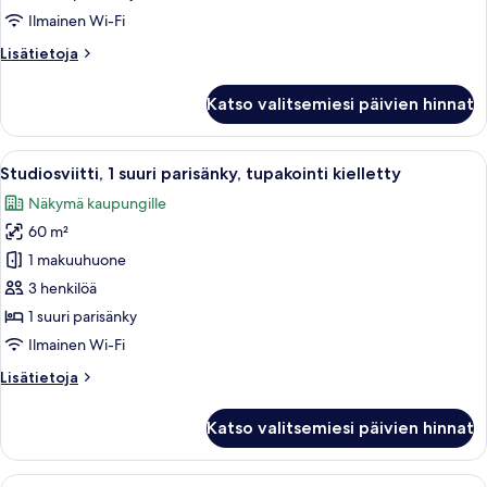
(Penthouse
Ilmainen Wi-Fi
Suite
Lisätietoja
Lisätietoja
II)
huoneesta
kuvat
Kattohuoneisto,
Katso valitsemiesi päivien hinnat
1
suuri
parisänky
Avaa
Moderni hotellihuone, jossa on suuri s
4
(Penthouse
Studiosviitti, 1 suuri parisänky, tupakointi kielletty
kaikki
Suite
Näkymä kaupungille
II)
huonetyypin
60 m²
Studiosviitti,
1
1 makuuhuone
suuri
3 henkilöä
parisänky,
1 suuri parisänky
tupakointi
Ilmainen Wi-Fi
kielletty
Lisätietoja
Lisätietoja
kuvat
huoneesta
Studiosviitti,
Katso valitsemiesi päivien hinnat
1
suuri
parisänky,