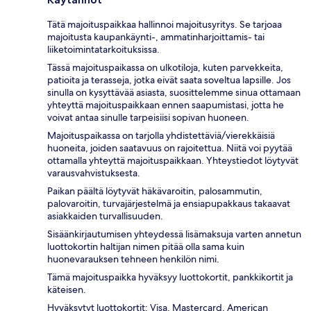
Tätä majoituspaikkaa hallinnoi majoitusyritys. Se tarjoaa
majoitusta kaupankäynti-, ammatinharjoittamis- tai
liiketoimintatarkoituksissa.
Tässä majoituspaikassa on ulkotiloja, kuten parvekkeita,
patioita ja terasseja, jotka eivät saata soveltua lapsille. Jos
sinulla on kysyttävää asiasta, suosittelemme sinua ottamaan
yhteyttä majoituspaikkaan ennen saapumistasi, jotta he
voivat antaa sinulle tarpeisiisi sopivan huoneen.
Majoituspaikassa on tarjolla yhdistettäviä/vierekkäisiä
huoneita, joiden saatavuus on rajoitettua. Niitä voi pyytää
ottamalla yhteyttä majoituspaikkaan. Yhteystiedot löytyvät
varausvahvistuksesta.
Paikan päältä löytyvät häkävaroitin, palosammutin,
palovaroitin, turvajärjestelmä ja ensiapupakkaus takaavat
asiakkaiden turvallisuuden.
Sisäänkirjautumisen yhteydessä lisämaksuja varten annetun
luottokortin haltijan nimen pitää olla sama kuin
huonevarauksen tehneen henkilön nimi.
Tämä majoituspaikka hyväksyy luottokortit, pankkikortit ja
käteisen.
Hyväksytyt luottokortit: Visa, Mastercard, American