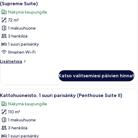
kaikki
kielletty
(Supreme Suite)
(Urban
huonetyypin
Näkymä kaupungille
Suite)
Sviitti,
72 m²
1
1 makuuhuone
suuri
parisänky,
3 henkilöä
tupakointi
1 suuri parisänky
kielletty,
Ilmainen Wi-Fi
kulmassa
Lisätietoja
Lisätietoja
(Supreme
huoneesta
Suite)
Sviitti,
Katso valitsemiesi päivien hinnat
1
kuvat
suuri
parisänky,
Avaa
Moderni sisustus, jossa on kaareva ruo
6
tupakointi
Kattohuoneisto, 1 suuri parisänky (Penthouse Suite II)
kaikki
kielletty,
Näkymä kaupungille
kulmassa
huonetyypin
(Supreme
110 m²
Kattohuoneisto,
Suite)
1
1 makuuhuone
suuri
3 henkilöä
parisänky
1 suuri parisänky