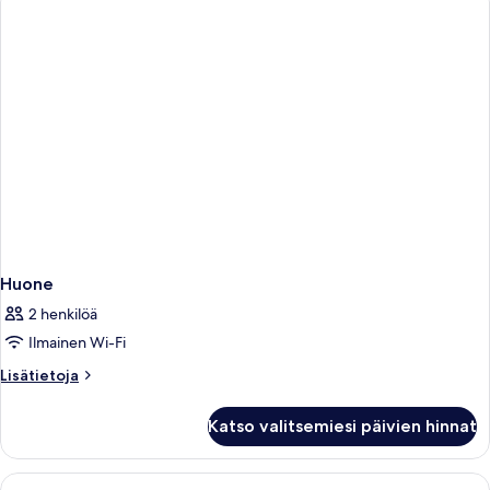
Huone
2 henkilöä
Ilmainen Wi-Fi
Lisätietoja
Lisätietoja
huoneesta
Huone
Katso valitsemiesi päivien hinnat