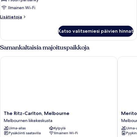
parisänky,
pyörätuolille
Ilmainen Wi-Fi
soveltuva
Lisätietoja
Lisätietoja
suihku,
huoneesta
tupakointi
Huone,
Katso valitsemiesi päivien hinnat
1
kielletty
suuri
(Cozy
parisänky,
Samankaltaisia majoituspaikkoja
Accessible)
pyörätuolille
soveltuva
kuvat
The Ritz-Carlton, Melbourne
Meriton 
suihku,
tupakointi
kielletty
(Cozy
Accessible)
The
Meriton
The Ritz-Carlton, Melbourne
Merito
Ritz-
Suites
Melbournen liikekeskusta
Melbour
Carlton,
Melbou
Uima-allas
Kylpylä
Uima-a
Melbourne
Melbou
Pysäköinti saatavilla
Ilmainen Wi-Fi
Pyykin
Melbournen
liikekes