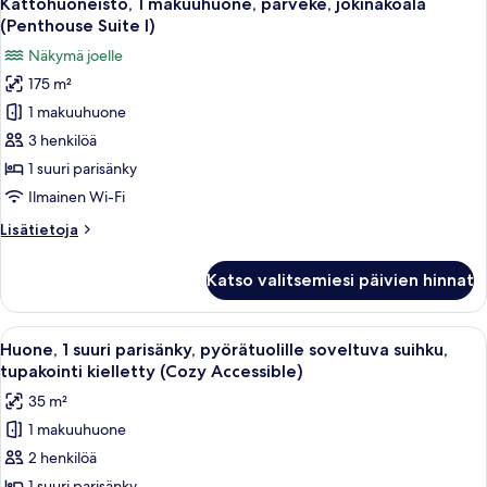
Kattohuoneisto, 1 makuuhuone, parveke, jokinäköala
kaikki
(Penthouse Suite I)
huonetyypin
Näkymä joelle
Kattohuoneisto,
175 m²
1
1 makuuhuone
makuuhuone,
parveke,
3 henkilöä
jokinäköala
1 suuri parisänky
(Penthouse
Ilmainen Wi-Fi
Suite
Lisätietoja
Lisätietoja
I)
huoneesta
kuvat
Kattohuoneisto,
Katso valitsemiesi päivien hinnat
1
makuuhuone,
parveke,
Avaa
Moderni hotellihuone, jossa on suuri s
3
jokinäköala
Huone, 1 suuri parisänky, pyörätuolille soveltuva suihku,
kaikki
(Penthouse
tupakointi kielletty (Cozy Accessible)
Suite
huonetyypin
35 m²
I)
Huone,
1 makuuhuone
1
2 henkilöä
suuri
1 suuri parisänky