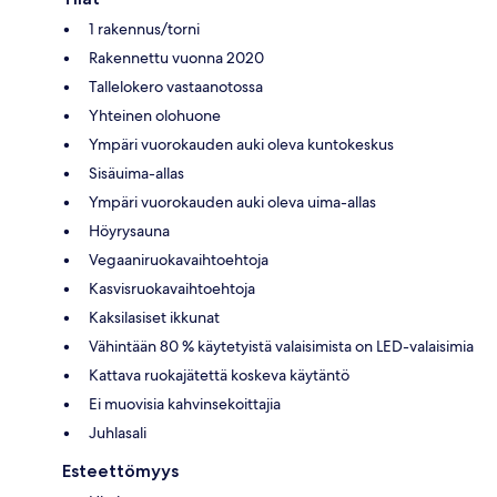
1 rakennus/torni
Rakennettu vuonna 2020
Tallelokero vastaanotossa
Yhteinen olohuone
Ympäri vuorokauden auki oleva kuntokeskus
Sisäuima-allas
Ympäri vuorokauden auki oleva uima-allas
Höyrysauna
Vegaaniruokavaihtoehtoja
Kasvisruokavaihtoehtoja
Kaksilasiset ikkunat
Vähintään 80 % käytetyistä valaisimista on LED-valaisimia
Kattava ruokajätettä koskeva käytäntö
Ei muovisia kahvinsekoittajia
Juhlasali
Esteettömyys