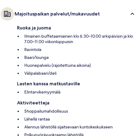
Majoituspaikan palvelut/mukavuudet
Ruoka ja juoma
Ilmainen buffetaamiainen klo 6.30–10.00 arkipäivisin ja klo
7.00–11.00 viikonloppuisin
Ravintola
Baari/lounge
Huonepalvelu (rajoitettuina aikoina)
Välipalabaari/deli
Lasten kanssa matkustaville
Elintarvikemyymälä
Aktiviteetteja
Shoppailumahdollisuus
Lähellä rantaa
Alennus lähistöllä sijaitsevaan kuntokeskukseen
Polkupyörävuokraamo lähistöllä