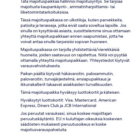
Tätä majoituspaikkaa hallinnoi majoitusyritys. Se tarjoaa
majoitusta kaupankäynti-, ammatinharjoittamis- tai
liiketoimintatarkoituksissa.
Tässä majoituspaikassa on ulkotiloja, kuten parvekkeita,
patioita ja terasseja, jotka eivät saata soveltua lapsille. Jos
sinulla on kysyttävää asiasta, suosittelemme sinua ottamaan
yhteyttä majoituspaikkaan ennen saapumistasi, jotta he
voivat antaa sinulle tarpeisiisi sopivan huoneen.
Majoituspaikassa on tarjolla yhdistettäviä/vierekkäisiä
huoneita, joiden saatavuus on rajoitettua. Niitä voi pyytää
ottamalla yhteyttä majoituspaikkaan. Yhteystiedot löytyvät
varausvahvistuksesta.
Paikan päältä löytyvät häkävaroitin, palosammutin,
palovaroitin, turvajärjestelmä, ensiapupakkaus ja
ikkunakalterit takaavat asiakkaiden turvallisuuden.
Tämä majoituspaikka hyväksyy luottokortit ja käteisen.
Hyväksytyt luottokortit: Visa, Mastercard, American
Express, Diners Club ja JCB International
Jos peruutat varauksesi, sinua koskee majoittajan
peruutuskäytäntö. EU:n kuluttajan oikeuksia koskevien
säädösten mukaisesti peruutusoikeus ei koske
majoitusvarauspalveluita.