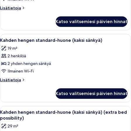
keskisuuri
Lisätietoja
Lisätietoja
parisänky
huoneesta
kuvat
Standard-
Katso valitsemiesi päivien hinnat
huone,
1
keskisuuri
Avaa
Hotellihuone, jossa on sänky, työpöytä 
6
parisänky
Kahden hengen standard-huone (kaksi sänkyä)
kaikki
19 m²
huonetyypin
2 henkilöä
Kahden
hengen
2 yhden hengen sänkyä
standard-
Ilmainen Wi-Fi
huone
Lisätietoja
Lisätietoja
(kaksi
huoneesta
sänkyä)
Kahden
Katso valitsemiesi päivien hinnat
hengen
kuvat
standard-
huone
Avaa
Hotellihuone, jossa on suuri sänky, k
5
(kaksi
Kahden hengen standard-huone (kaksi sänkyä) (extra bed
kaikki
sänkyä)
possibility)
huonetyypin
29 m²
Kahden