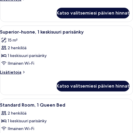
parisänky
huoneesta
(extra
Superior-
Katso valitsemiesi päivien hinnat
huone,
bed
1
possibility)
suuri
Avaa
Hotellihuone, jossa on suuri sänky, työ
kuvat
5
parisänky
Superior-huone, 1 keskisuuri parisänky
kaikki
(extra
15 m²
bed
huonetyypin
possibility)
2 henkilöä
Superior-
huone,
1 keskisuuri parisänky
1
Ilmainen Wi-Fi
keskisuuri
Lisätietoja
Lisätietoja
parisänky
huoneesta
kuvat
Superior-
Katso valitsemiesi päivien hinnat
huone,
1
keskisuuri
Avaa
Hotellihuone, jossa on sänky, kaksi y
6
parisänky
Standard Room, 1 Queen Bed
kaikki
2 henkilöä
huonetyypin
1 keskisuuri parisänky
Standard
Room,
Ilmainen Wi-Fi