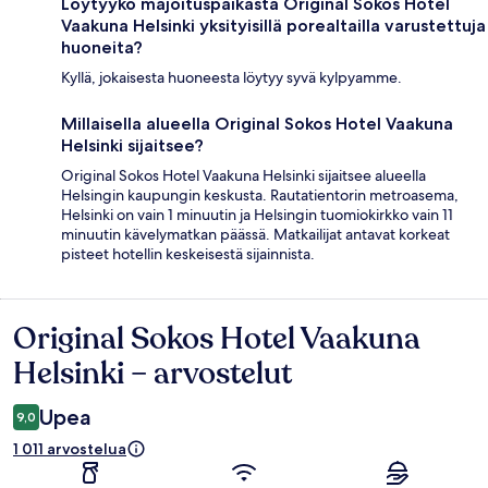
Löytyykö majoituspaikasta Original Sokos Hotel
Vaakuna Helsinki yksityisillä porealtailla varustettuja
huoneita?
Kyllä, jokaisesta huoneesta löytyy syvä kylpyamme.
Millaisella alueella Original Sokos Hotel Vaakuna
Helsinki sijaitsee?
Original Sokos Hotel Vaakuna Helsinki sijaitsee alueella
Helsingin kaupungin keskusta. Rautatientorin metroasema,
Helsinki on vain 1 minuutin ja Helsingin tuomiokirkko vain 11
minuutin kävelymatkan päässä. Matkailijat antavat korkeat
pisteet hotellin keskeisestä sijainnista.
Original Sokos Hotel Vaakuna
Arvostelut
Helsinki – arvostelut
Upea
9,0
1 011 arvostelua