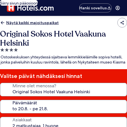
Siirry sivun pääosioon
Hanki sovellus
Näytä kaikki majoituspaikat
Original Sokos Hotel Vaakuna
Helsinki
4.0
tähden
Ostoskeskuksen yhteydessä sijaitseva lemmikkieläimille sopiva hotelli,
majoituspaikka
jonka palveluihin kuuluu ravintola, lähellä on Nykytaiteen museo Kiasma
Valitse päivät nähdäksesi hinnat
Minne olet menossa?
Päivämäärät
Asiakkaat