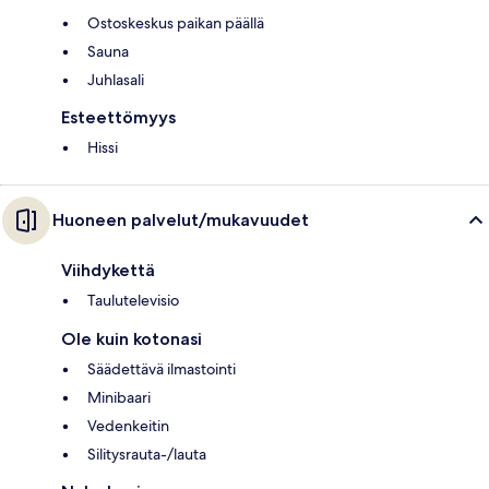
Ostoskeskus paikan päällä
Sauna
Juhlasali
Esteettömyys
Hissi
Huoneen palvelut/mukavuudet
Viihdykettä
Taulutelevisio
Ole kuin kotonasi
Säädettävä ilmastointi
Minibaari
Vedenkeitin
Silitysrauta-/lauta