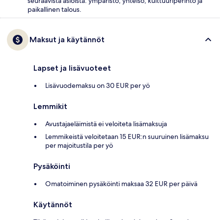
seuraavista asioista: ympäristö, yhteisö, kulttuuriperintö ja
paikallinen talous.
Maksut ja käytännöt
Lapset ja lisävuoteet
Lisävuodemaksu on 30 EUR per yö
Lemmikit
Avustajaeläimistä ei veloiteta lisämaksuja
Lemmikeistä veloitetaan 15 EUR:n suuruinen lisämaksu
per majoitustila per yö
Pysäköinti
Omatoiminen pysäköinti maksaa 32 EUR per päivä
Käytännöt