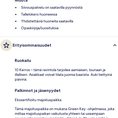
Muuta
Siivouspalvelu on saatavilla pyynnöstä
Tallelokero huoneessa
Yhdistettäviä huoneita saatavilla
Opaskirjoja/suosituksia
Erityisominaisuudet
Ruokailu
10 Kerros – tämä ravintola tarjoilee aamiaisen, lounaan ja
illallisen. Asiakkaat voivat tilata juomia baarista. Auki tiettyinä
päivinä.
Palkinnot ja jäsenyydet
Ekosertifioitu majoituspaikka
Tämä majoituspaikka on mukana Green Key -ohjelmassa, joka
mittaa majoituspaikan vaikutusta yhteen tai useampaan