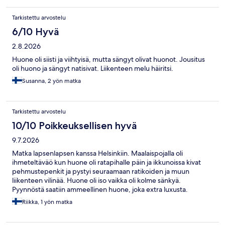
Tarkistettu arvostelu
6/10 Hyvä
2.8.2026
Huone oli siisti ja viihtyisä, mutta sängyt olivat huonot. Jousitus
oli huono ja sängyt natisivat. Liikenteen melu häiritsi.
Susanna, 2 yön matka
Tarkistettu arvostelu
10/10 Poikkeuksellisen hyvä
9.7.2026
Matka lapsenlapsen kanssa Helsinkiin. Maalaispojalla oli
ihmeteltäväö kun huone oli ratapihalle päin ja ikkunoissa kivat
pehmustepenkit ja pystyi seuraamaan ratikoiden ja muun
liikenteen vilinää. Huone oli iso vaikka oli kolme sänkyä.
Pyynnöstä saatiin ammeellinen huone, joka extra luxusta.
Aamiaiset ylimässä kerroksessa näkymin oli erittäin hyvät. Sijainti
Riikka, 1 yön matka
tietenkin täydellinen.