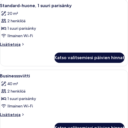
Avaa
Hotellihuone, jossa on suuri sänky, i
6
kuvat
(kaksi
Standard-huone, 1 suuri parisänky
kaikki
sänkyä)
20 m²
(extra
huonetyypin
bed
2 henkilöä
Standard-
possibility)
huone,
1 suuri parisänky
1
Ilmainen Wi-Fi
suuri
Lisätietoja
Lisätietoja
parisänky
huoneesta
kuvat
Standard-
Katso valitsemiesi päivien hinnat
huone,
1
suuri
Avaa
Hotellihuone, jossa on suuri sänky, pui
10
parisänky
Businesssviitti
kaikki
40 m²
huonetyypin
2 henkilöä
Businesssviitti
kuvat
1 suuri parisänky
Ilmainen Wi-Fi
Lisätietoja
Lisätietoja
huoneesta
Businesssviitti
Katso valitsemiesi päivien hinnat