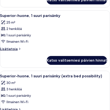
Avaa
Moderni hotellihuone, jossa on suuri s
9
Superior-huone, 1 suuri parisänky
kaikki
25 m²
huonetyypin
2 henkilöä
Superior-
huone,
1 suuri parisänky
1
Ilmainen Wi-Fi
suuri
Lisätietoja
Lisätietoja
parisänky
huoneesta
kuvat
Superior-
Katso valitsemiesi päivien hinnat
huone,
1
suuri
Avaa
Moderni makuuhuone, jossa on suuri 
5
parisänky
Superior-huone, 1 suuri parisänky (extra bed possibility)
kaikki
30 m²
huonetyypin
3 henkilöä
Superior-
huone,
1 suuri parisänky
1
Ilmainen Wi-Fi
suuri
Lisätietoja
Lisätietoja