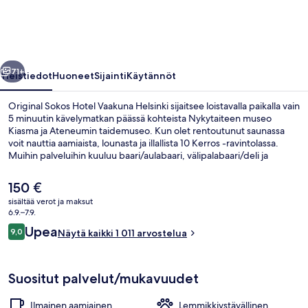
Helsinki
valokuvagalleria
llinen
Seuraava
71+
Yleistiedot
Huoneet
Sijainti
Käytännöt
Original Sokos Hotel Vaakuna Helsinki sijaitsee loistavalla paikalla vain
5 minuutin kävelymatkan päässä kohteista Nykytaiteen museo
Kiasma ja Ateneumin taidemuseo. Kun olet rentoutunut saunassa
voit nauttia aamiaista, lounasta ja illallista 10 Kerros -ravintolassa.
Muihin palveluihin kuuluu baari/aulabaari, välipalabaari/deli ja
terassi. Matkailijat arvostavat suuresti majoituspaikan avuliasta
henkilökuntaa ja hyvää sijaintia. Majoituspaikka sijaitsee lyhyen
Nykyinen
150 €
kävelymatkan päässä julkisen liikenteen yhteyksistä: Rautatientorin
hinta
sisältää verot ja maksut
metroasema, Helsinki ja Rautatieaseman raitiovaunupysäkki, Helsinki
on
6.9.–7.9.
sijaitsevat vain muutaman askeleen päässä.
Ulkopuoli
150 €
Arvostelut
Upea
9,0
Näytä kaikki 1 011 arvostelua
9,0 kautta 10.
Suositut palvelut/mukavuudet
Ilmainen aamiainen
Lemmikkiystävällinen