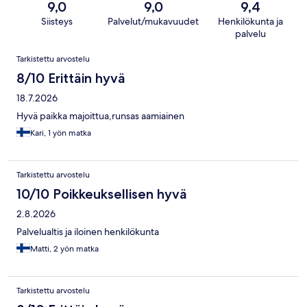
9,0
9,0
9,4
Siisteys
Palvelut/mukavuudet
Henkilökunta ja
palvelu
Arvostelut
Tarkistettu arvostelu
8/10 Erittäin hyvä
18.7.2026
Hyvä paikka majoittua,runsas aamiainen
Kari, 1 yön matka
Tarkistettu arvostelu
10/10 Poikkeuksellisen hyvä
2.8.2026
Palvelualtis ja iloinen henkilökunta
Matti, 2 yön matka
Tarkistettu arvostelu