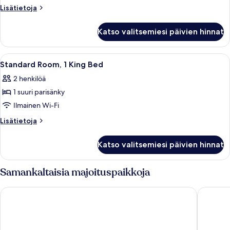
1
Lisätietoja
Lisätietoja
Queen
huoneesta
Standard
Bed
Katso valitsemiesi päivien hinnat
Room,
kuvat
1
Queen
Avaa
Hotellihuone, jossa on suuri sänky, pä
4
Bed
Standard Room, 1 King Bed
kaikki
2 henkilöä
huonetyypin
1 suuri parisänky
Standard
Room,
Ilmainen Wi-Fi
1
Lisätietoja
Lisätietoja
King
huoneesta
Standard
Bed
Katso valitsemiesi päivien hinnat
Room,
kuvat
1
King
Samankaltaisia majoituspaikkoja
Bed
Scandic Grand Central Helsinki
Radisson 