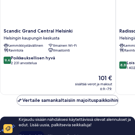
Scandic
Radisso
Scandic Grand Central Helsinki
Radisso
Grand
Blu
Helsingin kaupungin keskusta
Helsing
Central
Plaza
Lemmikkiystävällinen
Ilmainen Wi-Fi
Lemmik
Helsinki
Hotel,
Ravintola
Ilmastointi
Ravint
Helsingin
Helsinki
kaupungin
Helsingi
9.4
Poikkeuksellisen hyvä
9,4
8.8
keskusta
kaupung
Lois
kautta
2 231 arvostelua
8,8
kautta
keskust
1 402
10,
10,
Poikkeuksellisen
Hinta
101 €
Loistava,
hyvä,
on
1 402
sisältää verot ja maksut
2 231
101 €
6.9.–7.9.
arvostel
arvostelua
Vertaile samankaltaisiin majoituspaikkoihin
Kirjaudu sisään nähdäksesi käytettävissä olevat alennukset ja
edut. Lisää uusia, palkitsevia seikkailuja!