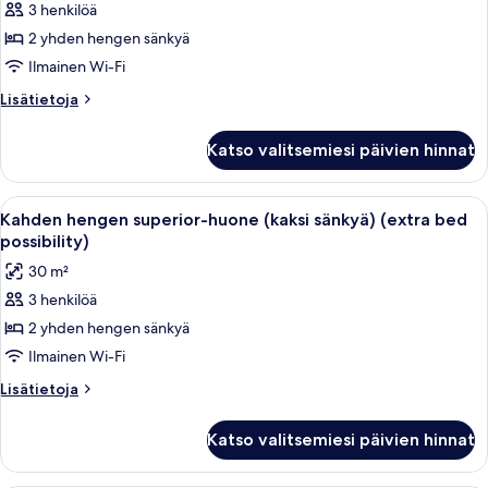
3 henkilöä
hengen
2 yhden hengen sänkyä
standard-
huone
Ilmainen Wi-Fi
(kaksi
Lisätietoja
Lisätietoja
sänkyä)
huoneesta
Kahden
(extra
Katso valitsemiesi päivien hinnat
hengen
bed
standard-
possibility)
huone
Avaa
Moderni hotellihuone, jossa on kaksi 
5
kuvat
(kaksi
Kahden hengen superior-huone (kaksi sänkyä) (extra bed
kaikki
sänkyä)
possibility)
(extra
huonetyypin
30 m²
bed
Kahden
possibility)
3 henkilöä
hengen
2 yhden hengen sänkyä
superior-
huone
Ilmainen Wi-Fi
(kaksi
Lisätietoja
Lisätietoja
sänkyä)
huoneesta
Kahden
(extra
Katso valitsemiesi päivien hinnat
hengen
bed
superior-
possibility)
huone