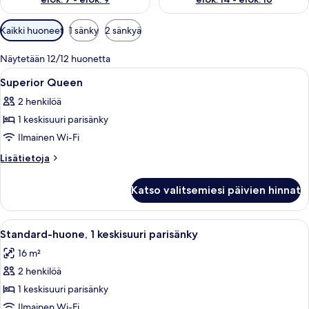
Huoneille
Kaikki huoneet
1 sänky
2 sänkyä
saatavilla
olevia
Näytetään 12/12 huonetta
suodattimia
Avaa
Ylelliset vuodevaatteet, minibaari, ta
7
Superior Queen
kaikki
2 henkilöä
huonetyypin
1 keskisuuri parisänky
Superior
Queen
Ilmainen Wi-Fi
kuvat
Lisätietoja
Lisätietoja
huoneesta
Superior
Katso valitsemiesi päivien hinnat
Queen
Avaa
Hotellihuone, jossa on sänky, työpöytä t
5
Standard-huone, 1 keskisuuri parisänky
kaikki
16 m²
huonetyypin
2 henkilöä
Standard-
huone,
1 keskisuuri parisänky
1
Ilmainen Wi-Fi