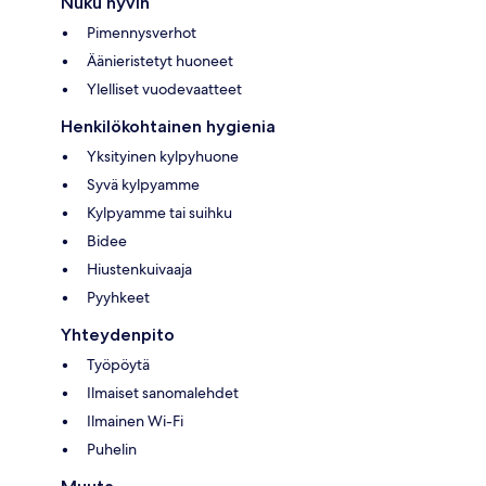
Nuku hyvin
Pimennysverhot
Äänieristetyt huoneet
Ylelliset vuodevaatteet
Henkilökohtainen hygienia
Yksityinen kylpyhuone
Syvä kylpyamme
Kylpyamme tai suihku
Bidee
Hiustenkuivaaja
Pyyhkeet
Yhteydenpito
Työpöytä
Ilmaiset sanomalehdet
Ilmainen Wi-Fi
Puhelin