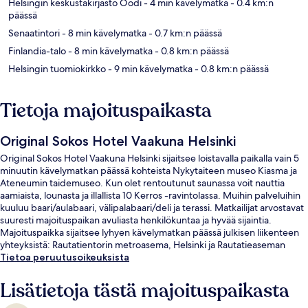
Helsingin keskustakirjasto Oodi
- 4 min kävelymatka
- 0.4 km:n
päässä
Senaatintori
- 8 min kävelymatka
- 0.7 km:n päässä
Finlandia-talo
- 8 min kävelymatka
- 0.8 km:n päässä
Helsingin tuomiokirkko
- 9 min kävelymatka
- 0.8 km:n päässä
Tietoja majoituspaikasta
Original Sokos Hotel Vaakuna Helsinki
Original Sokos Hotel Vaakuna Helsinki sijaitsee loistavalla paikalla vain 5
minuutin kävelymatkan päässä kohteista Nykytaiteen museo Kiasma ja
Ateneumin taidemuseo. Kun olet rentoutunut saunassa voit nauttia
aamiaista, lounasta ja illallista 10 Kerros -ravintolassa. Muihin palveluihin
kuuluu baari/aulabaari, välipalabaari/deli ja terassi. Matkailijat arvostavat
suuresti majoituspaikan avuliasta henkilökuntaa ja hyvää sijaintia.
Majoituspaikka sijaitsee lyhyen kävelymatkan päässä julkisen liikenteen
yhteyksistä: Rautatientorin metroasema, Helsinki ja Rautatieaseman
raitiovaunupysäkki, Helsinki sijaitsevat vain muutaman askeleen päässä.
Tietoa peruutusoikeuksista
Lisätietoja tästä majoituspaikasta