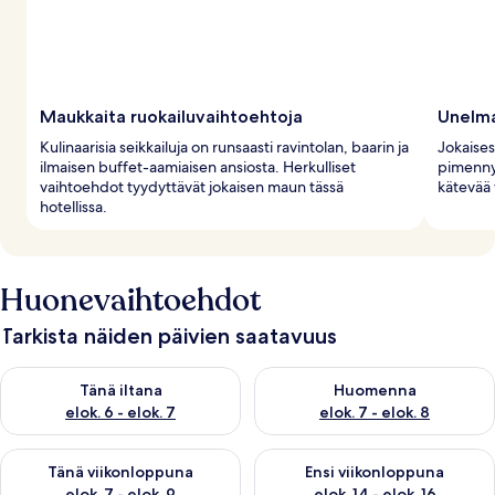
Maukkaita ruokailuvaihtoehtoja
Unelma
Kulinaarisia seikkailuja on runsaasti ravintolan, baarin ja
Jokaise
ilmaisen buffet-aamiaisen ansiosta. Herkulliset
pimennys
vaihtoehdot tyydyttävät jokaisen maun tässä
kätevää 
hotellissa.
Huonevaihtoehdot
Tarkista näiden päivien saatavuus
Tarkista tämän illan saatavuus elok. 6 - elok. 7
Tarkista huomisen saatavuus el
Tänä iltana
Huomenna
elok. 6 - elok. 7
elok. 7 - elok. 8
Tarkista tämän viikonlopun saatavuus elok. 7 - elok. 9
Tarkista ensi viikonlopun saatav
Tänä viikonloppuna
Ensi viikonloppuna
elok. 7 - elok. 9
elok. 14 - elok. 16