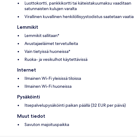
Luottokortti, pankkikortti tai käteistakuumaksu vaaditaan
satunnaisten kulujen varalta
Virallinen kuvallinen henkilöllisyystodistus saatetaan vaatia
Lemmikit
Lemmikit sallitaan*
Avustajaeläimet tervetulleita
Vain tietyissä huoneissa*
Ruoka- ja vesikulhot käytettävissä
Internet
Ilmainen Wi-Fi yleisissä tiloissa
Ilmainen Wi-Fi huoneissa
Pysäköinti
Itsepalvelupysäköinti paikan päällä (32 EUR per päivä)
Muut tiedot
Savuton majoituspaikka