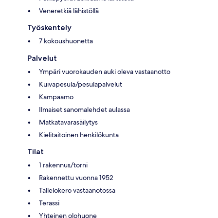
Veneretkiä lähistöllä
Työskentely
7 kokoushuonetta
Palvelut
Ympäri vuorokauden auki oleva vastaanotto
Kuivapesula/pesulapalvelut
Kampaamo
Ilmaiset sanomalehdet aulassa
Matkatavarasäilytys
Kielitaitoinen henkilökunta
Tilat
1 rakennus/torni
Rakennettu vuonna 1952
Tallelokero vastaanotossa
Terassi
Yhteinen olohuone