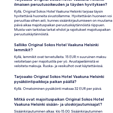
ilmaisen peruutusoikeuden ja täyden hyvityksen?
Kyllä, Original Sokos Hotel Vaakuna Helsinki tarjoaa täysin
hyvitettäviä huoneita sivustollamme. Hyvitettävän huoneen voi
peruuttaa siihen asti, kunnes sisäänkirjautumiseen on muutama
päivä aikaa majoituspaikan peruutuskäytännöistä riippuen.
Muista vain tarkistaa tarkat ehdot ja rajoitukset majoituspaikan
peruutuskäytännöistä.
Salliiko Original Sokos Hotel Vaakuna Helsinki
lemmikit?
Kyllä, lemmikit ovat tervetulleita. 15 EUR:n suuruinen maksu
veloitetaan per majoitustila per yö. Avustajaeläimistä ei
veloiteta maksuja. Ruoka- ja vesikulhot ovat käytettävissä.
Tarjoaako Original Sokos Hotel Vaakuna Helsinki
pysäköintipaikkoja paikan päällä?
Kyllä. Omatoiminen pysäköinti maksaa 32 EUR per päivä.
Mitkä ovat majoituspaikan Original Sokos Hotel
Vaakuna Helsinki sisään- ja uloskirjautumisajat?
Sisäänkirjautuminen alkaa: klo 15.00. Sisäänkirjautuminen