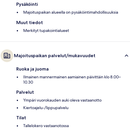
Pysäköinti
Majoituspaikan alueella on pysäköintimahdollisuuksia
Muut tiedot
Merkityt tupakointialueet
Majoituspaikan palvelut/mukavuudet
Ruoka ja juoma
Ilmainen mannermainen aamiainen päivittäin klo 8.00–
10.30
Palvelut
Ympäri vuorokauden auki oleva vastaanotto
Kiertoajelu-/lippupalvelu
Tilat
Tallelokero vastaanotossa