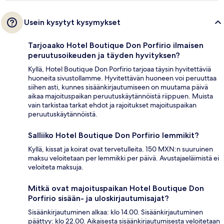
Usein kysytyt kysymykset
Tarjoaako Hotel Boutique Don Porfirio ilmaisen
peruutusoikeuden ja täyden hyvityksen?
Kyllä, Hotel Boutique Don Porfirio tarjoaa täysin hyvitettäviä
huoneita sivustollamme. Hyvitettävän huoneen voi peruuttaa
siihen asti, kunnes sisäänkirjautumiseen on muutama päivä
aikaa majoituspaikan peruutuskäytännöistä riippuen. Muista
vain tarkistaa tarkat ehdot ja rajoitukset majoituspaikan
peruutuskäytännöistä.
Salliiko Hotel Boutique Don Porfirio lemmikit?
Kyllä, kissat ja koirat ovat tervetulleita. 150 MXN:n suuruinen
maksu veloitetaan per lemmikki per päivä. Avustajaeläimistä ei
veloiteta maksuja.
Mitkä ovat majoituspaikan Hotel Boutique Don
Porfirio sisään- ja uloskirjautumisajat?
Sisäänkirjautuminen alkaa: klo 14.00. Sisäänkirjautuminen
päättyy: klo 22.00. Aikaisesta sisäänkirjautumisesta veloitetaan