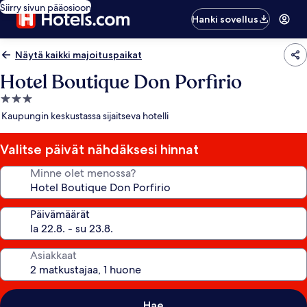
Siirry sivun pääosioon
Hanki sovellus
Näytä kaikki majoituspaikat
Hotel Boutique Don Porfirio
3.0
tähden
Kaupungin keskustassa sijaitseva hotelli
majoituspaikka
Valitse päivät nähdäksesi hinnat
Minne olet menossa?
Päivämäärät
Asiakkaat
Hae