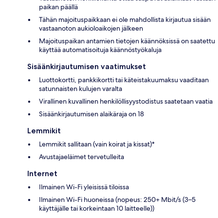
paikan päällä
Tähän majoituspaikkaan ei ole mahdollista kirjautua sisään
vastaanoton aukioloaikojen jälkeen
Majoituspaikan antamien tietojen käännöksissä on saatettu
käyttää automatisoituja käännöstyökaluja
Sisäänkirjautumisen vaatimukset
Luottokortti, pankkikortti tai käteistakuumaksu vaaditaan
satunnaisten kulujen varalta
Virallinen kuvallinen henkilöllisyystodistus saatetaan vaatia
Sisäänkirjautumisen alaikäraja on 18
Lemmikit
Lemmikit sallitaan (vain koirat ja kissat)*
Avustajaeläimet tervetulleita
Internet
Ilmainen Wi-Fi yleisissä tiloissa
Ilmainen Wi-Fi huoneissa (nopeus: 250+ Mbit/s (3–5
käyttäjälle tai korkeintaan 10 laitteelle))