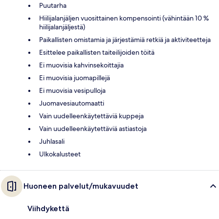
Puutarha
Hiilijalanjäljen vuosittainen kompensointi (vähintään 10 %
hiilijalanjäljestä)
Paikallisten omistamia ja järjestämiä retkiä ja aktiviteetteja
Esittelee paikallisten taiteilijoiden töitä
Ei muovisia kahvinsekoittajia
Ei muovisia juomapillejä
Ei muovisia vesipulloja
Juomavesiautomaatti
Vain uudelleenkäytettäviä kuppeja
Vain uudelleenkäytettäviä astiastoja
Juhlasali
Ulkokalusteet
Huoneen palvelut/mukavuudet
Viihdykettä