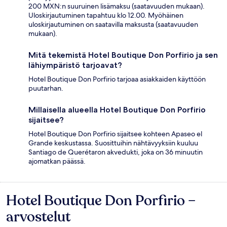
200 MXN:n suuruinen lisämaksu (saatavuuden mukaan).
Uloskirjautuminen tapahtuu klo 12.00. Myöhäinen
uloskirjautuminen on saatavilla maksusta (saatavuuden
mukaan).
Mitä tekemistä Hotel Boutique Don Porfirio ja sen
lähiympäristö tarjoavat?
Hotel Boutique Don Porfirio tarjoaa asiakkaiden käyttöön
puutarhan.
Millaisella alueella Hotel Boutique Don Porfirio
sijaitsee?
Hotel Boutique Don Porfirio sijaitsee kohteen Apaseo el
Grande keskustassa. Suosittuihin nähtävyyksiin kuuluu
Santiago de Querétaron akvedukti, joka on 36 minuutin
ajomatkan päässä.
Hotel Boutique Don Porfirio –
Arvostelut
arvostelut