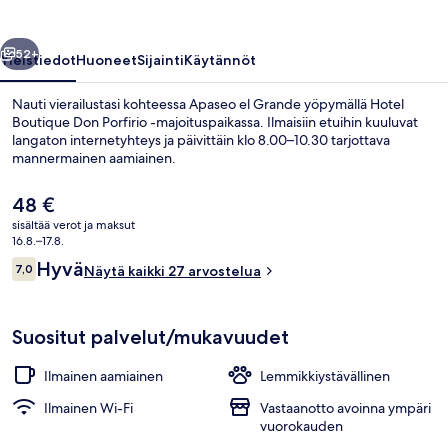
llinen
Seuraava
52+
Yleistiedot
Huoneet
Sijainti
Käytännöt
Nauti vierailustasi kohteessa Apaseo el Grande yöpymällä Hotel
Boutique Don Porfirio -majoituspaikassa. Ilmaisiin etuihin kuuluvat
langaton internetyhteys ja päivittäin klo 8.00–10.30 tarjottava
mannermainen aamiainen.
Nykyinen
48 €
hinta
sisältää verot ja maksut
on
16.8.–17.8.
48 €
Arvostelut
Hyvä
7,0
Ilmainen päivittäinen mannermainen 
Näytä kaikki 27 arvostelua
7,0 kautta 10.
Suositut palvelut/mukavuudet
Ilmainen aamiainen
Lemmikkiystävällinen
Ilmainen Wi-Fi
Vastaanotto avoinna ympäri
vuorokauden