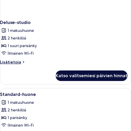
Deluxe-studio
1 makuuhuone
2 henkilöä
1 suuri parisänky
Ilmainen Wi-Fi
Lisätietoja
Lisätietoja
huoneesta
Deluxe-
Katso valitsemiesi päivien hinnat
studio
Avaa
Siististi pedattu sänky, jossa on valko
7
Standard-huone
kaikki
1 makuuhuone
huonetyypin
2 henkilöä
Standard-
huone
1 parisänky
kuvat
Ilmainen Wi-Fi