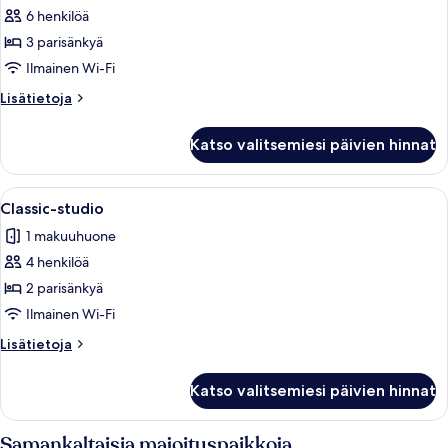
6 henkilöä
Perhehuone
kuvat
3 parisänkyä
Ilmainen Wi-Fi
Lisätietoja
Lisätietoja
huoneesta
Perhehuone
Katso valitsemiesi päivien hinnat
Avaa
Huoneessa on kaksi sänkyä, pieni pöytä,
6
Classic-studio
kaikki
1 makuuhuone
huonetyypin
4 henkilöä
Classic-
studio
2 parisänkyä
kuvat
Ilmainen Wi-Fi
Lisätietoja
Lisätietoja
huoneesta
Classic-
Katso valitsemiesi päivien hinnat
studio
Samankaltaisia majoituspaikkoja