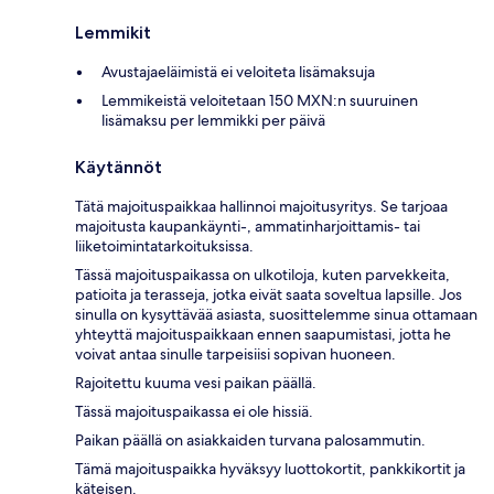
Lemmikit
Avustajaeläimistä ei veloiteta lisämaksuja
Lemmikeistä veloitetaan 150 MXN:n suuruinen
lisämaksu per lemmikki per päivä
Käytännöt
Tätä majoituspaikkaa hallinnoi majoitusyritys. Se tarjoaa
majoitusta kaupankäynti-, ammatinharjoittamis- tai
liiketoimintatarkoituksissa.
Tässä majoituspaikassa on ulkotiloja, kuten parvekkeita,
patioita ja terasseja, jotka eivät saata soveltua lapsille. Jos
sinulla on kysyttävää asiasta, suosittelemme sinua ottamaan
yhteyttä majoituspaikkaan ennen saapumistasi, jotta he
voivat antaa sinulle tarpeisiisi sopivan huoneen.
Rajoitettu kuuma vesi paikan päällä.
Tässä majoituspaikassa ei ole hissiä.
Paikan päällä on asiakkaiden turvana palosammutin.
Tämä majoituspaikka hyväksyy luottokortit, pankkikortit ja
käteisen.