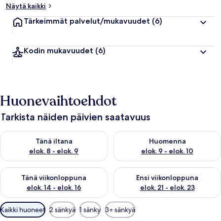
Näytä kaikki
Tärkeimmät palvelut/mukavuudet
(6)
Kodin mukavuudet
(6)
Huonevaihtoehdot
Tarkista näiden päivien saatavuus
Tarkista tämän illan saatavuus elok. 8 - elok. 9
Tarkista huomisen saatavuus el
Tänä iltana
Huomenna
elok. 8 - elok. 9
elok. 9 - elok. 10
Tarkista tämän viikonlopun saatavuus elok. 14 - elok. 16
Tarkista ensi viikonlopun saata
Tänä viikonloppuna
Ensi viikonloppuna
elok. 14 - elok. 16
elok. 21 - elok. 23
Huoneille
Kaikki huoneet
2 sänkyä
1 sänky
3+ sänkyä
saatavilla