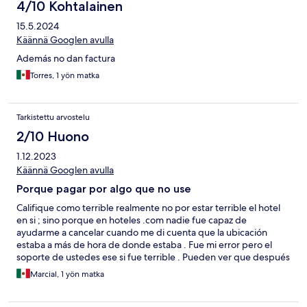
4/10 Kohtalainen
15.5.2024
Käännä Googlen avulla
Además no dan factura
Torres, 1 yön matka
Tarkistettu arvostelu
2/10 Huono
1.12.2023
Käännä Googlen avulla
Porque pagar por algo que no use
Califique como terrible realmente no por estar terrible el hotel
en si ; sino porque en hoteles .com nadie fue capaz de
ayudarme a cancelar cuando me di cuenta que la ubicación
estaba a más de hora de donde estaba . Fue mi error pero el
soporte de ustedes ese si fue terrible . Pueden ver que después
hice otra para Hampton inn . Usaba antes mucho la app ; pero
Marcial, 1 yön matka
esta experiencia ; porque tendré que pagar por algo que no use
, es terrible . Y le di aviso al hotel también y solo se limitó a
decime que no era su problema . Que experiencia tan mala