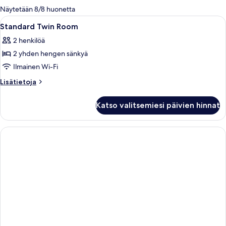
olevia
Näytetään 8/8 huonetta
suodattimia
Avaa
Huoneessa on kaksi sänkyä, joissa kumm
7
Standard Twin Room
kaikki
2 henkilöä
huonetyypin
2 yhden hengen sänkyä
Standard
Twin
Ilmainen Wi-Fi
Room
Lisätietoja
Lisätietoja
kuvat
huoneesta
Standard
Katso valitsemiesi päivien hinnat
Twin
Room