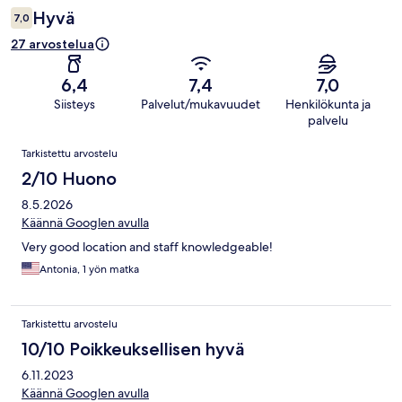
Hyvä
7,0
27 arvostelua
6,4
7,4
7,0
Siisteys
Palvelut/mukavuudet
Henkilökunta ja
palvelu
Arvostelut
Tarkistettu arvostelu
2/10 Huono
8.5.2026
Käännä Googlen avulla
Very good location and staff knowledgeable!
Antonia, 1 yön matka
Tarkistettu arvostelu
10/10 Poikkeuksellisen hyvä
6.11.2023
Käännä Googlen avulla