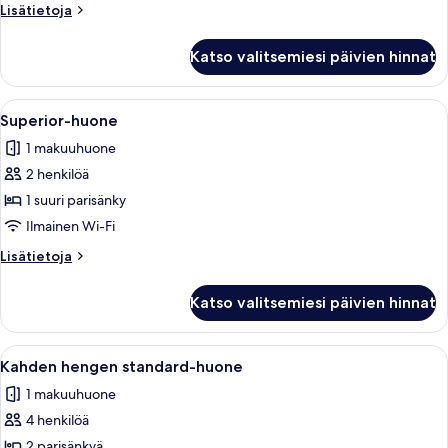
Lisätietoja
Lisätietoja
huoneesta
Standard-
Katso valitsemiesi päivien hinnat
huone
Avaa
Makuuhuoneessa on kiviseinä, valkoisill
7
Superior-huone
kaikki
1 makuuhuone
huonetyypin
2 henkilöä
Superior-
huone
1 suuri parisänky
kuvat
Ilmainen Wi-Fi
Lisätietoja
Lisätietoja
huoneesta
Superior-
Katso valitsemiesi päivien hinnat
huone
Avaa
Hotellihuoneessa on kaksi sänkyä, jois
7
Kahden hengen standard-huone
kaikki
1 makuuhuone
huonetyypin
4 henkilöä
Kahden
hengen
2 parisänkyä