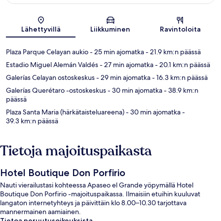
Kartta
Lähettyvillä
Liikkuminen
Ravintoloita
Plaza Parque Celayan aukio
- 25 min ajomatka
- 21.9 km:n päässä
Estadio Miguel Alemán Valdés
- 27 min ajomatka
- 20.1 km:n päässä
Galerías Celayan ostoskeskus
- 29 min ajomatka
- 16.3 km:n päässä
Galerías Querétaro -ostoskeskus
- 30 min ajomatka
- 38.9 km:n
päässä
Plaza Santa Maria (härkätaisteluareena)
- 30 min ajomatka
-
39.3 km:n päässä
Tietoja majoituspaikasta
Hotel Boutique Don Porfirio
Nauti vierailustasi kohteessa Apaseo el Grande yöpymällä Hotel
Boutique Don Porfirio -majoituspaikassa. Ilmaisiin etuihin kuuluvat
langaton internetyhteys ja päivittäin klo 8.00–10.30 tarjottava
mannermainen aamiainen.
Tietoa peruutusoikeuksista