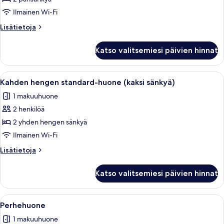
standard-
Ilmainen Wi-Fi
huone
Lisätietoja
Lisätietoja
kuvat
huoneesta
Kahden
Katso valitsemiesi päivien hinnat
hengen
standard-
huone
Avaa
Huoneessa on kaksi sänkyä, joissa kum
7
Kahden hengen standard-huone (kaksi sänkyä)
kaikki
1 makuuhuone
huonetyypin
2 henkilöä
Kahden
hengen
2 yhden hengen sänkyä
standard-
Ilmainen Wi-Fi
huone
Lisätietoja
Lisätietoja
(kaksi
huoneesta
sänkyä)
Kahden
Katso valitsemiesi päivien hinnat
hengen
kuvat
standard-
huone
Avaa
Makuuhuone, jossa on sänky, kattotuu
7
(kaksi
Perhehuone
kaikki
sänkyä)
1 makuuhuone
huonetyypin