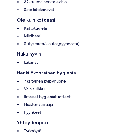
32-tuumainen televisio
Satelliittikanavat
Ole kuin kotonasi
Kattotuuletin
Minibaari
Silitysrauta/-lauta (pyynnöstä)
Nuku hyvin
Lakanat
Henkilökohtainen hygienia
Yksityinen kylpyhuone
Vain suihku
Ilmaiset hygieniatuotteet
Hiustenkuivaaja
Pyyhkeet
Yhteydenpito
Työpöytä