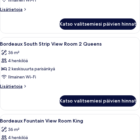
Ilmainen Wi-Fi
View
Lisätietoja
Lisätietoja
Room
huoneesta
King
Bordeaux
Katso valitsemiesi päivien hinnat
South
kuvat
Strip
View
Avaa
Hotellihuoneessa on kaksi sänkyä, joi
4
Room
Bordeaux South Strip View Room 2 Queens
kaikki
King
36 m²
huonetyypin
4 henkilöä
Bordeaux
South
2 keskisuurta parisänkyä
Strip
Ilmainen Wi-Fi
View
Lisätietoja
Lisätietoja
Room
huoneesta
2
Bordeaux
Katso valitsemiesi päivien hinnat
South
Queens
Strip
kuvat
View
Avaa
Hotellihuone, jossa on suuri sänky, ka
4
Room
Bordeaux Fountain View Room King
kaikki
2
36 m²
Queens
huonetyypin
4 henkilöä
Bordeaux