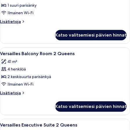
Fountain
1 suuri parisänky
View
Ilmainen Wi-Fi
Room
Lisätietoja
Lisätietoja
King
huoneesta
kuvat
Bordeaux
Katso valitsemiesi päivien hinnat
Fountain
View
Room
Avaa
Hotellihuone, jossa on kaksi sänkyä, s
4
King
Versailles Balcony Room 2 Queens
kaikki
41 m²
huonetyypin
4 henkilöä
Versailles
Balcony
2 keskisuurta parisänkyä
Room
Ilmainen Wi-Fi
2
Lisätietoja
Lisätietoja
Queens
huoneesta
kuvat
Versailles
Katso valitsemiesi päivien hinnat
Balcony
Room
2
Avaa
Hotellihuone, jossa on kaksi sänkyä, 
4
Queens
Versailles Executive Suite 2 Queens
kaikki