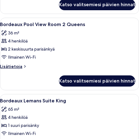
kuvat
Bordeaux
Katso valitsemiesi päivien hinnat
Pool
View
Room
Avaa
Hotellihuoneessa on kaksi sänkyä, joi
4
King
Bordeaux Pool View Room 2 Queens
kaikki
36 m²
huonetyypin
4 henkilöä
Bordeaux
Pool
2 keskisuurta parisänkyä
View
Ilmainen Wi-Fi
Room
Lisätietoja
Lisätietoja
2
huoneesta
Queens
Bordeaux
Katso valitsemiesi päivien hinnat
Pool
kuvat
View
Room
Avaa
Hotellihuone, jossa on sänky, yöpöydät,
4
2
Bordeaux Lemans Suite King
kaikki
Queens
65 m²
huonetyypin
4 henkilöä
Bordeaux
Lemans
1 suuri parisänky
Suite
Ilmainen Wi-Fi