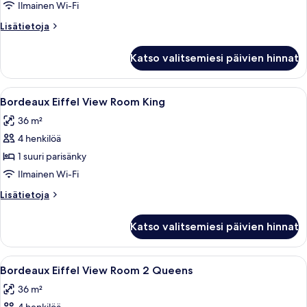
2
Ilmainen Wi-Fi
Queen
Lisätietoja
Lisätietoja
kuvat
huoneesta
Bordeaux
Katso valitsemiesi päivien hinnat
Room
2
Queen
Avaa
Hotellihuone, jossa on suuri sänky, k
4
Bordeaux Eiffel View Room King
kaikki
36 m²
huonetyypin
4 henkilöä
Bordeaux
Eiffel
1 suuri parisänky
View
Ilmainen Wi-Fi
Room
Lisätietoja
Lisätietoja
King
huoneesta
kuvat
Bordeaux
Katso valitsemiesi päivien hinnat
Eiffel
View
Room
Avaa
Hotellihuone, jossa on kaksi sänkyä, tele
5
King
Bordeaux Eiffel View Room 2 Queens
kaikki
36 m²
huonetyypin