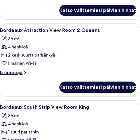
King
huoneesta
kuvat
Bordeaux
Katso valitsemiesi päivien hinnat
Attraction
View
Room
Avaa
Hotellihuoneessa on kaksi sänkyä, joi
4
King
Bordeaux Attraction View Room 2 Queens
kaikki
36 m²
huonetyypin
4 henkilöä
Bordeaux
Attraction
2 keskisuurta parisänkyä
View
Ilmainen Wi-Fi
Room
Lisätietoja
Lisätietoja
2
huoneesta
Queens
Bordeaux
Katso valitsemiesi päivien hinnat
Attraction
kuvat
View
Room
Avaa
Hotellihuone, jossa on suuri sänky, ka
4
2
Bordeaux South Strip View Room King
kaikki
Queens
36 m²
huonetyypin
4 henkilöä
Bordeaux
South
1 suuri parisänky
Strip