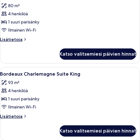
kaikki
80 m²
huonetyypin
4 henkilöä
Bordeaux
Giverny
1 suuri parisänky
Suite
Ilmainen Wi-Fi
King
Lisätietoja
Lisätietoja
kuvat
huoneesta
Bordeaux
Katso valitsemiesi päivien hinnat
Giverny
Suite
King
Avaa
Moderni hotellihuone, jossa on suuri i
4
Bordeaux Charlemagne Suite King
kaikki
93 m²
huonetyypin
4 henkilöä
Bordeaux
Charlemagne
1 suuri parisänky
Suite
Ilmainen Wi-Fi
King
Lisätietoja
Lisätietoja
kuvat
huoneesta
Bordeaux
Katso valitsemiesi päivien hinnat
Charlemagne
Suite