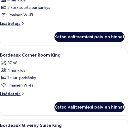
4 henkilöä
Bordeaux
Eiffel
2 keskisuurta parisänkyä
View
Ilmainen Wi-Fi
Room
Lisätietoja
Lisätietoja
2
huoneesta
Queens
Bordeaux
Katso valitsemiesi päivien hinnat
Eiffel
kuvat
View
Room
Avaa
Hotellihuone, jossa on suuri sänky, ka
4
2
Bordeaux Corner Room King
kaikki
Queens
37 m²
huonetyypin
4 henkilöä
Bordeaux
Corner
1 suuri parisänky
Room
Ilmainen Wi-Fi
King
Lisätietoja
Lisätietoja
kuvat
huoneesta
Bordeaux
Katso valitsemiesi päivien hinnat
Corner
Room
King
Avaa
Hotellihuone, jossa on suuri sänky, työ
4
Bordeaux Giverny Suite King