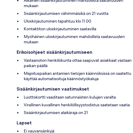
Aikainen sisäänkirjautuminen mahdollista saatavuuden
mukaan
Sisäänkirjautumisen vähimmäisikä on 21 vuotta
Uloskirjautuminen tapahtuu klo 11.00
Kontaktiton uloskirjautuminen saatavilla
Myöhäinen uloskirjautuminen mahdollista saatavuuden
mukaan
Erikoisohjeet sisäänkirjautumiseen
Vastaanoton henkilökunta ottaa saapuvat asiakkaat vastaan
paikan päällä
Majoituspaikan antamien tietojen käännöksissä on saatettu
käyttää automatisoituja käännöstyökaluja
Sisäänkirjautumisen vaatimukset
Luottokortti vaaditaan satunnaisten kulujen varalta
Virallinen kuvallinen henkilöllisyystodistus saatetaan vaatia
Sisäänkirjautumisen alaikäraja on 21
Lapset
Ei vauvansänkyjä