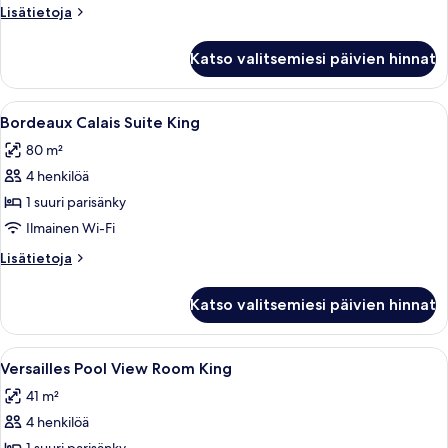
King
Lisätietoja
Lisätietoja
kuvat
huoneesta
Bordeaux
Katso valitsemiesi päivien hinnat
Lemans
Suite
King
Avaa
Moderni hotellihuone, jossa on sohva,
4
Bordeaux Calais Suite King
kaikki
80 m²
huonetyypin
4 henkilöä
Bordeaux
Calais
1 suuri parisänky
Suite
Ilmainen Wi-Fi
King
Lisätietoja
Lisätietoja
kuvat
huoneesta
Bordeaux
Katso valitsemiesi päivien hinnat
Calais
Suite
King
Avaa
Hotellihuone, jossa on suuri sänky, sin
4
Versailles Pool View Room King
kaikki
41 m²
huonetyypin
4 henkilöä
Versailles