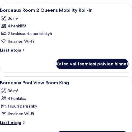
King
Avaa
Hotellihuoneessa on kaksi sänkyä, joi
4
Bordeaux Room 2 Queens Mobility Roll-In
kaikki
36 m²
huonetyypin
4 henkilöä
Bordeaux
Room
2 keskisuurta parisänkyä
2
Ilmainen Wi-Fi
Queens
Lisätietoja
Lisätietoja
Mobility
huoneesta
Roll-
Bordeaux
Katso valitsemiesi päivien hinnat
Room
In
2
kuvat
Queens
Avaa
Hotellihuone, jossa on suuri sänky, ka
4
Mobility
Bordeaux Pool View Room King
kaikki
Roll-
36 m²
In
huonetyypin
4 henkilöä
Bordeaux
Pool
1 suuri parisänky
View
Ilmainen Wi-Fi
Room
Lisätietoja
Lisätietoja
King
huoneesta