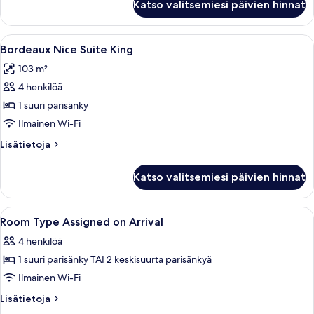
Katso valitsemiesi päivien hinnat
Lyon
Suite
King
Avaa
Moderni hotellihuone, jossa on sohva, 
4
Bordeaux Nice Suite King
kaikki
103 m²
huonetyypin
4 henkilöä
Bordeaux
Nice
1 suuri parisänky
Suite
Ilmainen Wi-Fi
King
Lisätietoja
Lisätietoja
kuvat
huoneesta
Bordeaux
Katso valitsemiesi päivien hinnat
Nice
Suite
King
Avaa
Hotellihuone, jossa on suuri sänky, ty
4
Room Type Assigned on Arrival
kaikki
4 henkilöä
huonetyypin
1 suuri parisänky TAI 2 keskisuurta parisänkyä
Room
Type
Ilmainen Wi-Fi
Assigned
Lisätietoja
Lisätietoja
on
huoneesta