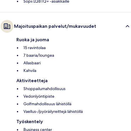
Sopii LQBTQ+ -asiakkaille
Majoituspaikan palvelut/mukavuudet
Ruoka ja juoma
15 ravintolaa
7 baaria/loungea
Allasbaari
Kahvila
Aktiviteetteja
Shoppailumahdollisuus
Vedonlyöntipiste
Golfmahdollisuus lähistöllä
Vaellus-/pyöräilyreittejä lähistöllä
Työskentely
Business center