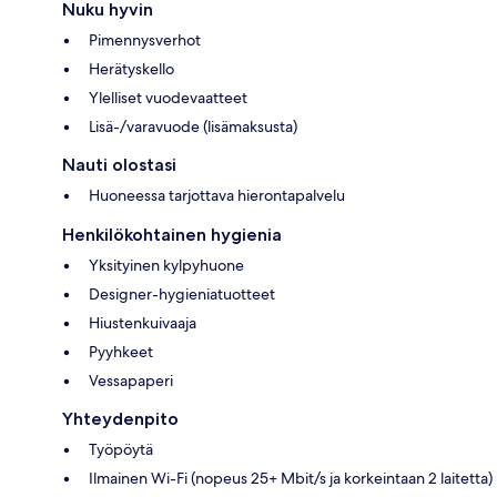
Nuku hyvin
Pimennysverhot
Herätyskello
Ylelliset vuodevaatteet
Lisä-/varavuode (lisämaksusta)
Nauti olostasi
Huoneessa tarjottava hierontapalvelu
Henkilökohtainen hygienia
Yksityinen kylpyhuone
Designer-hygieniatuotteet
Hiustenkuivaaja
Pyyhkeet
Vessapaperi
Yhteydenpito
Työpöytä
Ilmainen Wi-Fi (nopeus 25+ Mbit/s ja korkeintaan 2 laitetta)