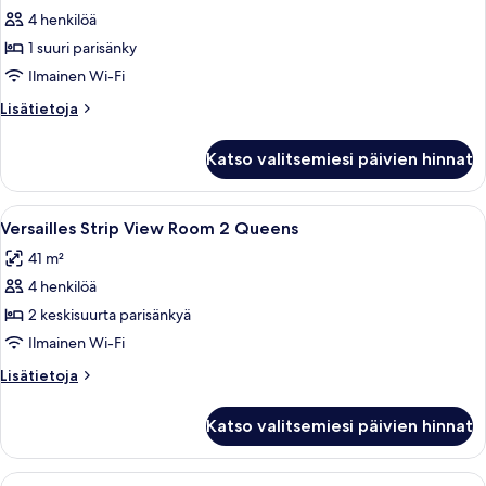
4 henkilöä
Versailles
Strip
1 suuri parisänky
View
Ilmainen Wi-Fi
Room
Lisätietoja
Lisätietoja
King
huoneesta
kuvat
Versailles
Katso valitsemiesi päivien hinnat
Strip
View
Room
Avaa
Hotellihuone, jossa on kaksi sänkyä, s
4
King
Versailles Strip View Room 2 Queens
kaikki
41 m²
huonetyypin
4 henkilöä
Versailles
Strip
2 keskisuurta parisänkyä
View
Ilmainen Wi-Fi
Room
Lisätietoja
Lisätietoja
2
huoneesta
Queens
Versailles
Katso valitsemiesi päivien hinnat
Strip
kuvat
View
Room
Avaa
Hotellihuone, jossa on suuri sänky, si