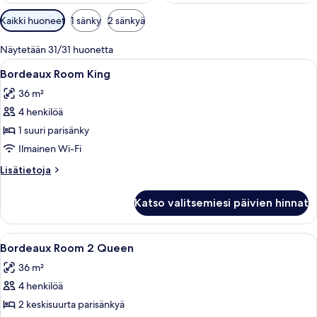
Huoneille
Kaikki huoneet
1 sänky
2 sänkyä
saatavilla
olevia
Näytetään 31/31 huonetta
suodattimia
Avaa
Hotellihuone, jossa on suuri sänky, ka
4
Bordeaux Room King
kaikki
36 m²
huonetyypin
4 henkilöä
Bordeaux
Room
1 suuri parisänky
King
Ilmainen Wi-Fi
kuvat
Lisätietoja
Lisätietoja
huoneesta
Bordeaux
Katso valitsemiesi päivien hinnat
Room
King
Avaa
Hotellihuoneessa on kaksi sänkyä, joi
4
Bordeaux Room 2 Queen
kaikki
36 m²
huonetyypin
4 henkilöä
Bordeaux
Room
2 keskisuurta parisänkyä