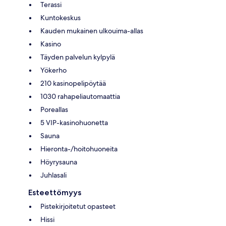
Terassi
Kuntokeskus
Kauden mukainen ulkouima-allas
Kasino
Täyden palvelun kylpylä
Yökerho
210 kasinopelipöytää
1030 rahapeliautomaattia
Poreallas
5 VIP-kasinohuonetta
Sauna
Hieronta-/hoitohuoneita
Höyrysauna
Juhlasali
Esteettömyys
Pistekirjoitetut opasteet
Hissi