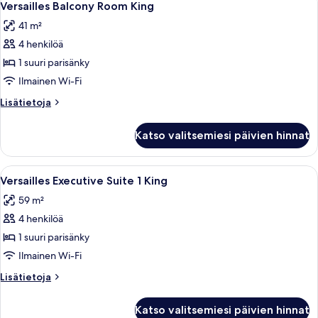
4
2
Versailles Balcony Room King
kaikki
Queens
41 m²
huonetyypin
4 henkilöä
Versailles
Balcony
1 suuri parisänky
Room
Ilmainen Wi-Fi
King
Lisätietoja
Lisätietoja
kuvat
huoneesta
Versailles
Katso valitsemiesi päivien hinnat
Balcony
Room
King
Avaa
Hotellihuone, jossa on sänky, sohva, pi
4
Versailles Executive Suite 1 King
kaikki
59 m²
huonetyypin
4 henkilöä
Versailles
Executive
1 suuri parisänky
Suite
Ilmainen Wi-Fi
1
Lisätietoja
Lisätietoja
King
huoneesta
kuvat
Versailles
Katso valitsemiesi päivien hinnat
Executive