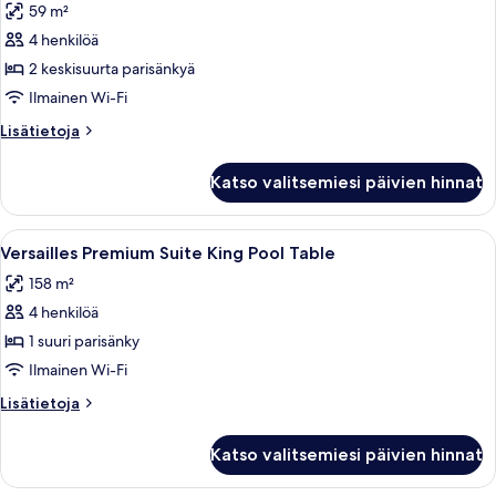
59 m²
huonetyypin
4 henkilöä
Versailles
Executive
2 keskisuurta parisänkyä
Suite
Ilmainen Wi-Fi
2
Lisätietoja
Lisätietoja
Queens
huoneesta
kuvat
Versailles
Katso valitsemiesi päivien hinnat
Executive
Suite
2
Avaa
Hotellihuone, jossa on suuri sänky, s
5
Queens
Versailles Premium Suite King Pool Table
kaikki
158 m²
huonetyypin
4 henkilöä
Versailles
Premium
1 suuri parisänky
Suite
Ilmainen Wi-Fi
King
Lisätietoja
Lisätietoja
Pool
huoneesta
Table
Versailles
Katso valitsemiesi päivien hinnat
Premium
kuvat
Suite