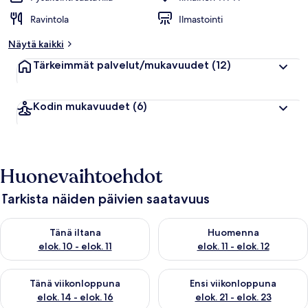
Ravintola
Ilmastointi
Näytä kaikki
Tärkeimmät palvelut/mukavuudet
(12)
Kodin mukavuudet
(6)
Huonevaihtoehdot
Tarkista näiden päivien saatavuus
Tarkista tämän illan saatavuus elok. 10 - elok. 11
Tarkista huomisen saatavuus elo
Tänä iltana
Huomenna
elok. 10 - elok. 11
elok. 11 - elok. 12
Tarkista tämän viikonlopun saatavuus elok. 14 - elok. 16
Tarkista ensi viikonlopun saata
Tänä viikonloppuna
Ensi viikonloppuna
elok. 14 - elok. 16
elok. 21 - elok. 23