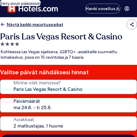
Siirry sivun pääosioon
Hanki sovellus
Näytä kaikki majoituspaikat
Paris Las Vegas Resort & Casino
4.0
tähden
Kohteessa Las Vegas sijaitseva, LGBTQ+ -asiakkaille suunnattu
majoituspaikka
lomakeskus, jossa on 15 ravintolaa ja 7 baaria
Valitse päivät nähdäksesi hinnat
Minne olet menossa?
Päivämäärät
Asiakkaat