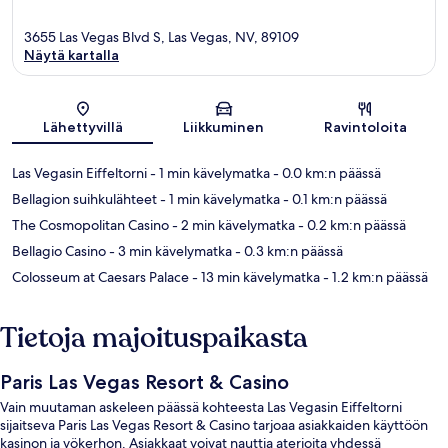
3655 Las Vegas Blvd S, Las Vegas, NV, 89109
Näytä kartalla
Kartta
Lähettyvillä
Liikkuminen
Ravintoloita
Las Vegasin Eiffeltorni
- 1 min kävelymatka
- 0.0 km:n päässä
Bellagion suihkulähteet
- 1 min kävelymatka
- 0.1 km:n päässä
The Cosmopolitan Casino
- 2 min kävelymatka
- 0.2 km:n päässä
Bellagio Casino
- 3 min kävelymatka
- 0.3 km:n päässä
Colosseum at Caesars Palace
- 13 min kävelymatka
- 1.2 km:n päässä
Tietoja majoituspaikasta
Paris Las Vegas Resort & Casino
Vain muutaman askeleen päässä kohteesta Las Vegasin Eiffeltorni
sijaitseva Paris Las Vegas Resort & Casino tarjoaa asiakkaiden käyttöön
kasinon ja yökerhon. Asiakkaat voivat nauttia aterioita yhdessä