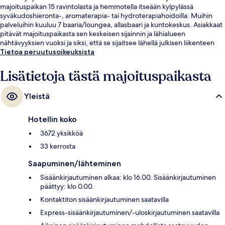
majoituspaikan 15 ravintolasta ja hemmotella itseään kylpylässä
syväkudoshieronta-, aromaterapia- tai hydroterapiahoidoilla. Muihin
palveluihin kuuluu 7 baaria/loungea, allasbaari ja kuntokeskus. Asiakkaat
pitävät majoituspaikasta sen keskeisen sijainnin ja lähialueen
nähtävyyksien vuoksi ja siksi, että se sijaitsee lähellä julkisen liikenteen
yhteyksiä: Ballys and Paris Las Vegasin monorail-asema sijaitsee 7
Tietoa peruutusoikeuksista
minuutin ja Flamingo – Caesars Palacen monorail-asema 11 minuutin
kävelymatkan päässä.
Lisätietoja tästä majoituspaikasta
Yleistä
Hotellin koko
3672 yksikköä
33 kerrosta
Saapuminen/lähteminen
Sisäänkirjautuminen alkaa: klo 16.00. Sisäänkirjautuminen
päättyy: klo 0.00.
Kontaktiton sisäänkirjautuminen saatavilla
Express-sisäänkirjautuminen/-uloskirjautuminen saatavilla