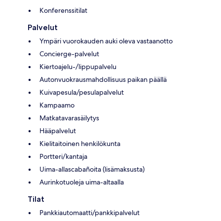
Konferenssitilat
Palvelut
Ympäri vuorokauden auki oleva vastaanotto
Concierge-palvelut
Kiertoajelu-/lippupalvelu
Autonvuokrausmahdollisuus paikan päällä
Kuivapesula/pesulapalvelut
Kampaamo
Matkatavarasäilytys
Hääpalvelut
Kielitaitoinen henkilökunta
Portteri/kantaja
Uima-allascabañoita (lisämaksusta)
Aurinkotuoleja uima-altaalla
Tilat
Pankkiautomaatti/pankkipalvelut