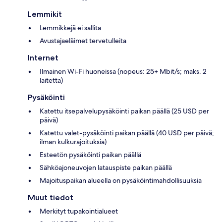
Lemmikit
Lemmikkejä ei sallita
Avustajaeläimet tervetulleita
Internet
Ilmainen Wi-Fi huoneissa (nopeus: 25+ Mbit/s; maks. 2
laitetta)
Pysäköinti
Katettu itsepalvelupysäköinti paikan päällä (25 USD per
päivä)
Katettu valet-pysäköinti paikan päällä (40 USD per päivä;
ilman kulkurajoituksia)
Esteetön pysäköinti paikan päällä
Sähköajoneuvojen latauspiste paikan päällä
Majoituspaikan alueella on pysäköintimahdollisuuksia
Muut tiedot
Merkityt tupakointialueet