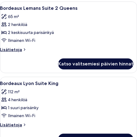
King
Avaa
Hotellihuone, jossa on kaksi sänkyä, työ
4
Pool
Bordeaux Lemans Suite 2 Queens
kaikki
Table
65 m²
huonetyypin
2 henkilöä
Bordeaux
Lemans
2 keskisuurta parisänkyä
Suite
Ilmainen Wi-Fi
2
Lisätietoja
Lisätietoja
Queens
huoneesta
kuvat
Bordeaux
Katso valitsemiesi päivien hinnat
Lemans
Suite
2
Avaa
Hotellihuoneessa on ruokapöytä, tuolej
4
Queens
Bordeaux Lyon Suite King
kaikki
112 m²
huonetyypin
4 henkilöä
Bordeaux
Lyon
1 suuri parisänky
Suite
Ilmainen Wi-Fi
King
Lisätietoja
Lisätietoja
kuvat
huoneesta
Bordeaux