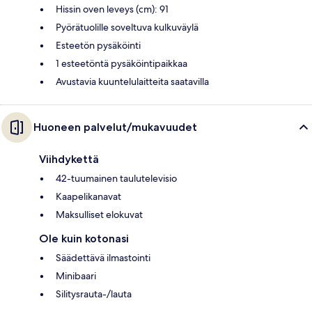
Hissin oven leveys (cm): 91
Pyörätuolille soveltuva kulkuväylä
Esteetön pysäköinti
1 esteetöntä pysäköintipaikkaa
Avustavia kuuntelulaitteita saatavilla
Huoneen palvelut/mukavuudet
Viihdykettä
42-tuumainen taulutelevisio
Kaapelikanavat
Maksulliset elokuvat
Ole kuin kotonasi
Säädettävä ilmastointi
Minibaari
Silitysrauta-/lauta