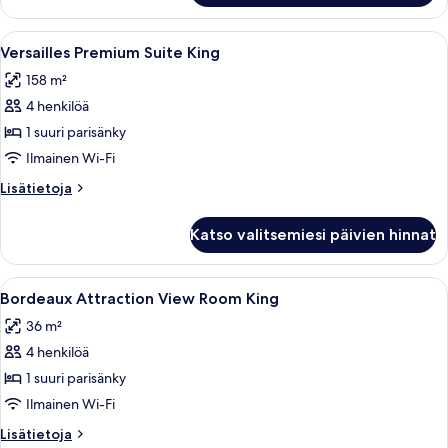
Suite
1
Avaa
Moderni olohuone, jossa on sininen so
5
King
Versailles Premium Suite King
kaikki
158 m²
huonetyypin
4 henkilöä
Versailles
Premium
1 suuri parisänky
Suite
Ilmainen Wi-Fi
King
Lisätietoja
Lisätietoja
kuvat
huoneesta
Versailles
Katso valitsemiesi päivien hinnat
Premium
Suite
King
Avaa
Hotellihuone, jossa on suuri sänky, ka
4
Bordeaux Attraction View Room King
kaikki
36 m²
huonetyypin
4 henkilöä
Bordeaux
Attraction
1 suuri parisänky
View
Ilmainen Wi-Fi
Room
Lisätietoja
Lisätietoja