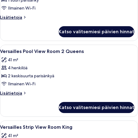
Pool
1 suuri parisänky
View
Ilmainen Wi-Fi
Room
Lisätietoja
Lisätietoja
King
huoneesta
kuvat
Versailles
Katso valitsemiesi päivien hinnat
Pool
View
Room
Avaa
Hotellihuone, jossa on kaksi sänkyä, s
4
King
Versailles Pool View Room 2 Queens
kaikki
41 m²
huonetyypin
4 henkilöä
Versailles
Pool
2 keskisuurta parisänkyä
View
Ilmainen Wi-Fi
Room
Lisätietoja
Lisätietoja
2
huoneesta
Queens
Versailles
Katso valitsemiesi päivien hinnat
Pool
kuvat
View
Room
Avaa
Hotellihuone, jossa on suuri sänky, sin
4
2
Versailles Strip View Room King
kaikki
Queens
41 m²
huonetyypin