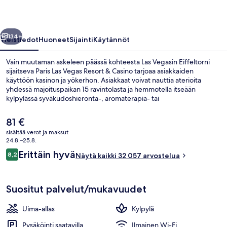
Casino
valokuvagalleria
llinen
Seuraava
134+
Yleistiedot
Huoneet
Sijainti
Käytännöt
Vain muutaman askeleen päässä kohteesta Las Vegasin Eiffeltorni
sijaitseva Paris Las Vegas Resort & Casino tarjoaa asiakkaiden
käyttöön kasinon ja yökerhon. Asiakkaat voivat nauttia aterioita
yhdessä majoituspaikan 15 ravintolasta ja hemmotella itseään
kylpylässä syväkudoshieronta-, aromaterapia- tai
hydroterapiahoidoilla. Muihin palveluihin kuuluu 7 baaria/loungea,
allasbaari ja kuntokeskus. Asiakkaat pitävät majoituspaikasta sen
Nykyinen
81 €
keskeisen sijainnin ja lähialueen nähtävyyksien vuoksi ja siksi, että se
hinta
sisältää verot ja maksut
sijaitsee lähellä julkisen liikenteen yhteyksiä: Ballys and Paris Las
on
24.8.–25.8.
Vegasin monorail-asema sijaitsee 7 minuutin ja Flamingo – Caesars
Ulkopuoli
81 €
Arvostelut
Palacen monorail-asema 11 minuutin kävelymatkan päässä.
Erittäin hyvä
8,2
Näytä kaikki 32 057 arvostelua
8,2 kautta 10.
Suositut palvelut/mukavuudet
Uima-allas
Kylpylä
Pysäköinti saatavilla
Ilmainen Wi-Fi