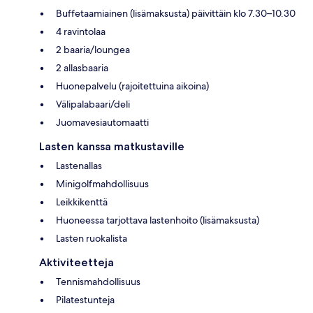
Buffetaamiainen (lisämaksusta) päivittäin klo 7.30–10.30
4 ravintolaa
2 baaria/loungea
2 allasbaaria
Huonepalvelu (rajoitettuina aikoina)
Välipalabaari/deli
Juomavesiautomaatti
Lasten kanssa matkustaville
Lastenallas
Minigolfmahdollisuus
Leikkikenttä
Huoneessa tarjottava lastenhoito (lisämaksusta)
Lasten ruokalista
Aktiviteetteja
Tennismahdollisuus
Pilatestunteja