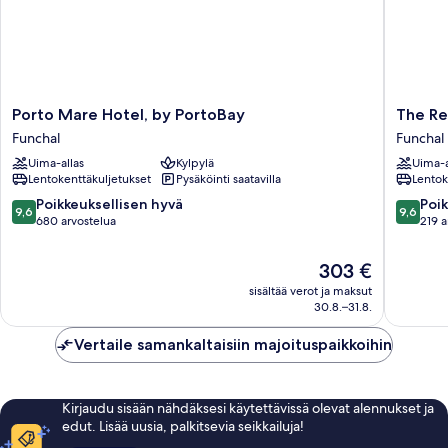
Porto
The
Porto Mare Hotel, by PortoBay
The Re
Mare
Residen
Funchal
Funchal
Hotel,
Porto
Uima-allas
Kylpylä
Uima-a
by
Mare,
Lentokenttäkuljetukset
Pysäköinti saatavilla
Lentok
PortoBay
by
Funchal
PortoBa
9.6
9.6
Poikkeuksellisen hyvä
Poik
9,6
9,6
Funchal
kautta
kautta
680 arvostelua
219 a
10,
10,
Poikkeuksellisen
Poikkeuk
Hinta
303 €
hyvä,
hyvä,
on
sisältää verot ja maksut
680
219
303 €
30.8.–31.8.
arvostelua
arvostel
Vertaile samankaltaisiin majoituspaikkoihin
Kirjaudu sisään nähdäksesi käytettävissä olevat alennukset ja
edut. Lisää uusia, palkitsevia seikkailuja!