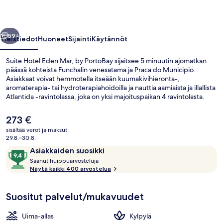
PortoBay
valokuvagalleria
llinen
Seuraava
59+
Yleistiedot
Huoneet
Sijainti
Käytännöt
Suite Hotel Eden Mar, by PortoBay sijaitsee 5 minuutin ajomatkan
päässä kohteista Funchalin venesatama ja Praca do Municipio.
Asiakkaat voivat hemmotella itseään kuumakivihieronta-,
aromaterapia- tai hydroterapiahoidoilla ja nauttia aamiaista ja illallista
Atlantida -ravintolassa, joka on yksi majoituspaikan 4 ravintolasta.
Majoituspaikassa käytössäsi on 2 ulkouima-allasta ja 2 sisäuima-
allasta, ja huoneissa on mukavuuksia kuten jääkaapit ja
Nykyinen
273 €
mikroaaltouunit. Matkailijat arvostavat suuresti majoituspaikan
hinta
sisältää verot ja maksut
avuliasta henkilökuntaa.
on
29.8.–30.8.
Ulkopuoli
273 €
Arvostelut
9,4
Asiakkaiden suosikki
S
kautta
Saanut huippuarvosteluja
a
Näytä kaikki 400 arvostelua
10,
a
Asiakkaiden
n
suosikki
Suositut palvelut/mukavuudet
u
t
Uima-allas
Kylpylä
h