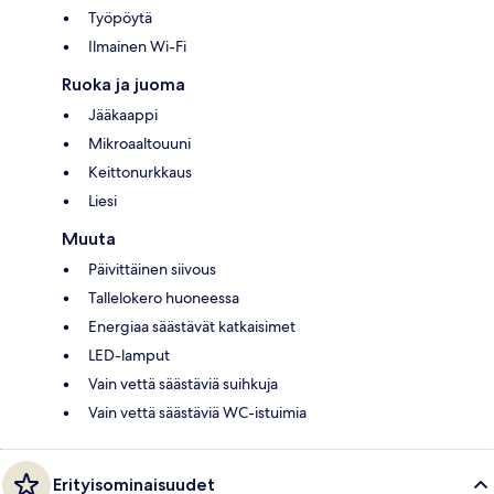
Työpöytä
Ilmainen Wi-Fi
Ruoka ja juoma
Jääkaappi
Mikroaaltouuni
Keittonurkkaus
Liesi
Muuta
Päivittäinen siivous
Tallelokero huoneessa
Energiaa säästävät katkaisimet
LED-lamput
Vain vettä säästäviä suihkuja
Vain vettä säästäviä WC-istuimia
Erityisominaisuudet