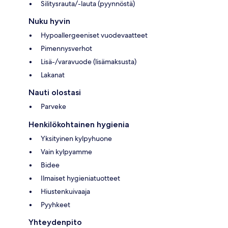
Silitysrauta/-lauta (pyynnöstä)
Nuku hyvin
Hypoallergeeniset vuodevaatteet
Pimennysverhot
Lisä-/varavuode (lisämaksusta)
Lakanat
Nauti olostasi
Parveke
Henkilökohtainen hygienia
Yksityinen kylpyhuone
Vain kylpyamme
Bidee
Ilmaiset hygieniatuotteet
Hiustenkuivaaja
Pyyhkeet
Yhteydenpito