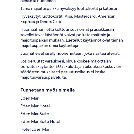
oleskella huoneissa.
Tämä majoituspaikka hyväksyy luottokortit ja käteisen.
Hyväksytyt luottokortit: Visa, Mastercard, American
Express ja Diners Club
Huomaathan, että kulttuuriset normit ja asiakkaisiin
sovellettavat käytännöt voivat poiketa maittain ja
majoituspaikan mukaan. Luetellut käytännöt ovat tämän
majoituspaikan omia käytäntöjä.
Juomat eivät sisälly huonehintaan, joka sisältää ateriat.
Jos peruutat varauksesi, sinua koskee majoittajan
peruutuskäytäntö. EU:n kuluttajan oikeuksia koskevien
säädösten mukaisesti peruutusoikeus ei koske
majoitusvarauspalveluita.
Tunnetaan myös nimellä
Eden Mar
Eden Mar Hotel
Eden Mar Suite
Eden Mar Suite Hotel
Hotel Eden Mar