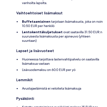
vanhoilta lapsilta.
Vaihtoehtoiset lisämaksut
Buffetaamiainen
tarjotaan lisämaksusta, joka on noin
10.50 EUR per henkilö
Lentokenttäkuljetukset
ovat saatavilla 31.50 EUR:n
suuruisesta lisämaksusta per ajoneuvo (yhteen
suuntaan)
Lapset ja lisävuoteet
Huoneessa tarjottava lastenvahtipalvelu on saatavilla
lisämaksua vastaan
Lisävuodemaksu on 60.0 EUR per yö
Lemmikit
Avustajaeläimistä ei veloiteta lisämaksuja
Pysäköinti
Katettu omatoiminen pysäköinti maksaa 15 EUR per