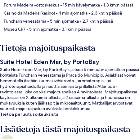
Forum Madeira -ostoskeskus
- 15 min kävelymatka
- 1.3 km:n päässä
Casino da Madeira (kasino)
- 4 min ajomatka
- 2.3 km:n päässä
Funchalin venesatama
- 5 min ajomatka
- 2.7 km:n päässä
Museu CR7
- 5 min ajomatka
- 3.1 km:n päässä
Tietoja majoituspaikasta
Suite Hotel Eden Mar, by PortoBay
Suite Hotel Eden Mar, by PortoBay sijaitsee 5 minuutin ajomatkan päässä
kohteista Funchalin venesatama ja Praca do Municipio. Asiakkaat voivat
hemmotella itseään kuumakivihieronta-, aromaterapia- tai
hydroterapiahoidoilla ja nauttia aamiaista ja illallista Atlantida -
ravintolassa, joka on yksi majoituspaikan 4 ravintolasta. Majoituspaikassa
käytössäsi on 2 ulkouima-allasta ja 2 sisäuima-allasta, ja huoneissa on
mukavuuksia kuten jääkaapit ja mikroaaltouunit. Matkailijat arvostavat
suuresti majoituspaikan avuliasta henkilökuntaa.
Tietoa peruutusoikeuksista
Lisätietoja tästä majoituspaikasta