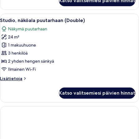
Katso valitsemiesi päivien hinnat
sviitti,
näköala
puutarhaan
Avaa
Hotellihuone, jossa on suuri sänky, työ
7
Studio, näköala puutarhaan (Double)
kaikki
Näkymä puutarhaan
huonetyypin
24 m²
Studio,
näköala
1 makuuhuone
puutarhaan
3 henkilöä
(Double)
2 yhden hengen sänkyä
kuvat
Ilmainen Wi-Fi
Lisätietoja
Lisätietoja
huoneesta
Studio,
Katso valitsemiesi päivien hinnat
näköala
puutarhaan
(Double)