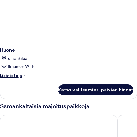
Huone
6 henkilöä
Ilmainen Wi-Fi
Lisätietoja
Lisätietoja
huoneesta
Huone
Katso valitsemiesi päivien hinnat
Samankaltaisia majoituspaikkoja
Porto Mare Hotel, by PortoBay
The Resi