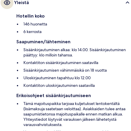
Yleistä
Hotellin koko
146 huonetta
6 kerrosta
Saapuminen/lähteminen
Sisäänkirjautuminen alkaa: klo 14.00. Sisäänkirjautuminen
päättyy: klo milloin tahansa.
Kontaktiton sisäänkirjautuminen saatavilla
Sisäänkirjautumisen vähimmäisikä on 18 vuotta
Uloskirjautuminen tapahtuu klo 12.00
Kontaktiton uloskirjautuminen saatavilla
Erikoisohjeet sisäänkirjautumiseen
Tämä majoituspaikka tarjoaa kuljetukset lentokentältä
(lisämaksuja saatetaan veloittaa). Asiakkaiden tulee antaa
saapumistietonsa majoituspaikalle ennen matkan alkua.
Yhteystiedot löytyvät varauksen jälkeen lähetetystä
varausvahvistuksesta.