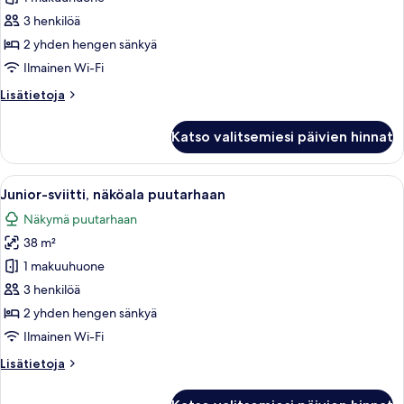
Superior-
studio
3 henkilöä
(Double)
2 yhden hengen sänkyä
kuvat
Ilmainen Wi-Fi
Lisätietoja
Lisätietoja
huoneesta
Superior-
Katso valitsemiesi päivien hinnat
studio
(Double)
Avaa
Hotellihuone, jossa on sänky, televisio,
7
Junior-sviitti, näköala puutarhaan
kaikki
Näkymä puutarhaan
huonetyypin
38 m²
Junior-
sviitti,
1 makuuhuone
näköala
3 henkilöä
puutarhaan
2 yhden hengen sänkyä
kuvat
Ilmainen Wi-Fi
Lisätietoja
Lisätietoja
huoneesta
Junior-