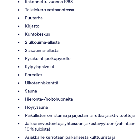
Rakennettu vuonna 1988
Tallelokero vastaanotossa
Puutarha
Kirjasto
Kuntokeskus
2 ulkouima-allasta
2 sisäuima-allasta
Pysäköinti polkupyörille
Kylpyläpalvelut
Poreallas
Ulkotenniskenttä
Sauna
Hieronta-/hoitohuoneita
Höyrysauna
Paikallisten omistamia ja järjestämiä retkiä ja aktiviteetteja
Jälleeninvestointeja yhteisöön ja kestävyyteen (vähintään
10 % tuloista)
Asiakkaille kerrotaan paikallisesta kulttuurista ja