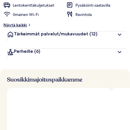
u
Lentokenttäkuljetukset
Pysäköinti saatavilla
i
Ilmainen Wi-Fi
Ravintola
p
p
Näytä kaikki
u
a
Tärkeimmät palvelut/mukavuudet
(12)
r
v
o
Perheille
(6)
s
t
e
l
u
j
Suosikkimajoituspaikkamme
a