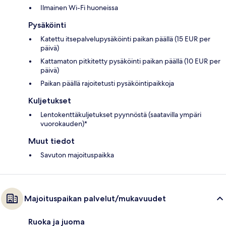
Ilmainen Wi-Fi huoneissa
Pysäköinti
Katettu itsepalvelupysäköinti paikan päällä (15 EUR per
päivä)
Kattamaton pitkitetty pysäköinti paikan päällä (10 EUR per
päivä)
Paikan päällä rajoitetusti pysäköintipaikkoja
Kuljetukset
Lentokenttäkuljetukset pyynnöstä (saatavilla ympäri
vuorokauden)*
Muut tiedot
Savuton majoituspaikka
Majoituspaikan palvelut/mukavuudet
Ruoka ja juoma