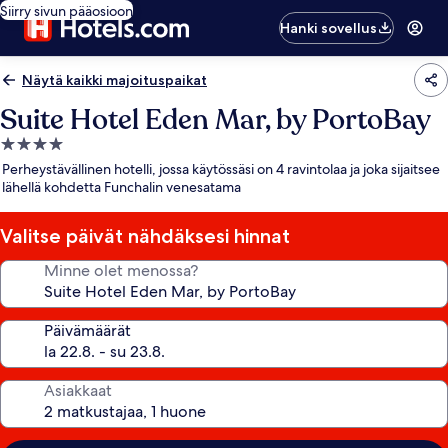
Siirry sivun pääosioon
Hanki sovellus
Näytä kaikki majoituspaikat
Suite Hotel Eden Mar, by PortoBay
4.0
tähden
Perheystävällinen hotelli, jossa käytössäsi on 4 ravintolaa ja joka sijaitsee
majoituspaikka
lähellä kohdetta Funchalin venesatama
Valitse päivät nähdäksesi hinnat
Minne olet menossa?
Päivämäärät
Asiakkaat