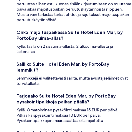
peruuttaa siihen asti, kunnes sisäänkirjautumiseen on muutama
päivä aikaa majoituspaikan peruutuskäytännöistä riippuen.
Muista vain tarkistaa tarkat ehdot ja rajoitukset majoituspaikan
peruutuskäytännöistä.
Onko majoituspaikassa Suite Hotel Eden Mar, by
PortoBay uima-allas?
Kyllä, täällä on 2 sisäuima-allasta, 2 ulkouima-allasta ja
lastenallas.
Salliiko Suite Hotel Eden Mar, by PortoBay
lemmikit?
Lemmikkejä ei valitettavasti sallita, mutta avustajaeläimet ovat
tervetulleita.
Tarjoaako Suite Hotel Eden Mar, by PortoBay
pysäköintipaikkoja paikan päällä?
Kyllä. Omatoiminen pysäköinti maksaa 15 EUR per päivä.
Pitkäaikaispysäköinti maksaa 10 EUR per päivä.
Pysäköintipaikkojen määrä saattaa olla rajoitettu.