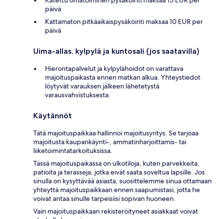
päivä
Kattamaton pitkäaikaispysäköinti maksaa 10 EUR per
päivä
Uima-allas, kylpylä ja kuntosali (jos saatavilla)
Hierontapalvelut ja kylpylähoidot on varattava
majoituspaikasta ennen matkan alkua. Yhteystiedot
löytyvät varauksen jälkeen lähetetystä
varausvahvistuksesta.
Käytännöt
Tätä majoituspaikkaa hallinnoi majoitusyritys. Se tarjoaa
majoitusta kaupankäynti-, ammatinharjoittamis- tai
liiketoimintatarkoituksissa.
Tässä majoituspaikassa on ulkotiloja, kuten parvekkeita,
patioita ja terasseja, jotka eivät saata soveltua lapsille. Jos
sinulla on kysyttävää asiasta, suosittelemme sinua ottamaan
yhteyttä majoituspaikkaan ennen saapumistasi, jotta he
voivat antaa sinulle tarpeisiisi sopivan huoneen.
Vain majoituspaikkaan rekisteröityneet asiakkaat voivat