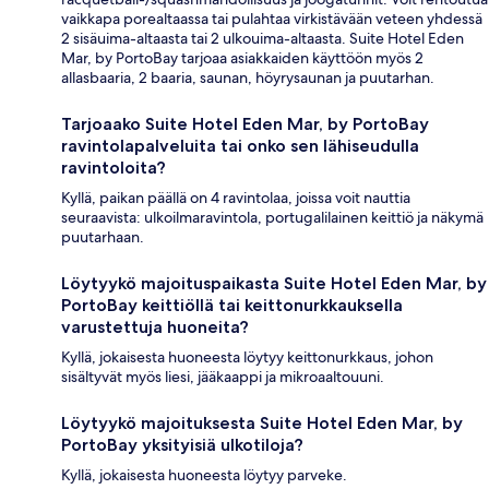
vaikkapa porealtaassa tai pulahtaa virkistävään veteen yhdessä
2 sisäuima-altaasta tai 2 ulkouima-altaasta. Suite Hotel Eden
Mar, by PortoBay tarjoaa asiakkaiden käyttöön myös 2
allasbaaria, 2 baaria, saunan, höyrysaunan ja puutarhan.
Tarjoaako Suite Hotel Eden Mar, by PortoBay
ravintolapalveluita tai onko sen lähiseudulla
ravintoloita?
Kyllä, paikan päällä on 4 ravintolaa, joissa voit nauttia
seuraavista: ulkoilmaravintola, portugalilainen keittiö ja näkymä
puutarhaan.
Löytyykö majoituspaikasta Suite Hotel Eden Mar, by
PortoBay keittiöllä tai keittonurkkauksella
varustettuja huoneita?
Kyllä, jokaisesta huoneesta löytyy keittonurkkaus, johon
sisältyvät myös liesi, jääkaappi ja mikroaaltouuni.
Löytyykö majoituksesta Suite Hotel Eden Mar, by
PortoBay yksityisiä ulkotiloja?
Kyllä, jokaisesta huoneesta löytyy parveke.