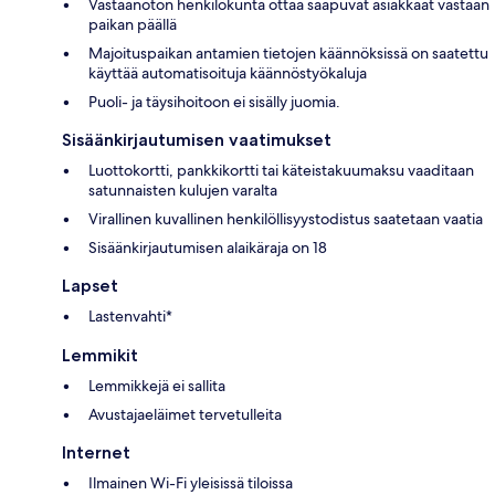
Vastaanoton henkilökunta ottaa saapuvat asiakkaat vastaan
paikan päällä
Majoituspaikan antamien tietojen käännöksissä on saatettu
käyttää automatisoituja käännöstyökaluja
Puoli- ja täysihoitoon ei sisälly juomia.
Sisäänkirjautumisen vaatimukset
Luottokortti, pankkikortti tai käteistakuumaksu vaaditaan
satunnaisten kulujen varalta
Virallinen kuvallinen henkilöllisyystodistus saatetaan vaatia
Sisäänkirjautumisen alaikäraja on 18
Lapset
Lastenvahti*
Lemmikit
Lemmikkejä ei sallita
Avustajaeläimet tervetulleita
Internet
Ilmainen Wi-Fi yleisissä tiloissa