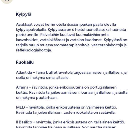
Kylpylä
Asiakkaat voivat hemmotella itseään paikan päällä olevilla
kylpyläpalveluilla. Kylpylässä on 6 hoitohuonetta sekä huoneita
pariskunnille. Palveluihin kuuluvat kuumakivihieronta,
kasvohoidot, vartalokääreet ja vartalon kuorinnat. Kylpylässä on
tarjolla muun muassa aromaterapiahoitoja, vesiterapiahoitoja ja
refleksologiahoitoja.
Ruokailu
Atlantida – Tämä buffetravintola tarjoaa aamiaisen ja illallisen, ja
sieltä on näkymä uima-altaalle.
Alfama – ravintola, jonka erikoisuutena on portugalilainen
keittiö. Ravintola tarjoilee aamiaisen, lounaan ja illallisen, ja sieltä
on näkymä puutarhaan.
MED – ravintola, jonka erikoisuutena on Välimeren keittiö.
Ravintola tarjoilee illallisen. Lasten ruokalista on saatavilla.
Il Basilico – ravintola, jonka erikoisuutena on italialainen keittiö.
Ravintola tarjoilee lounaan ja illallisen. Voit nauttia illallisen