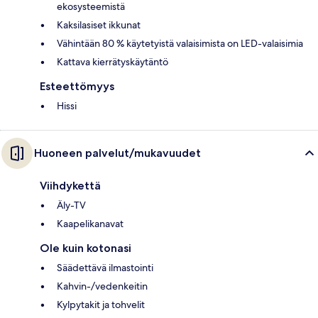
ekosysteemistä
Kaksilasiset ikkunat
Vähintään 80 % käytetyistä valaisimista on LED-valaisimia
Kattava kierrätyskäytäntö
Esteettömyys
Hissi
Huoneen palvelut/mukavuudet
Viihdykettä
Äly-TV
Kaapelikanavat
Ole kuin kotonasi
Säädettävä ilmastointi
Kahvin-/vedenkeitin
Kylpytakit ja tohvelit