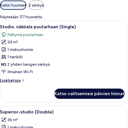
Huoneille
Kaikki huoneet
2 sänkyä
saatavilla
olevia
Näytetään 7/7 huonetta
suodattimia
Avaa
Hotellihuone, jossa on suuri sänky, työ
7
Studio, näköala puutarhaan (Single)
kaikki
Näkymä puutarhaan
huonetyypin
24 m²
Studio,
näköala
1 makuuhuone
puutarhaan
1 henkilö
(Single)
2 yhden hengen sänkyä
kuvat
Ilmainen Wi-Fi
Lisätietoja
Lisätietoja
huoneesta
Studio,
Katso valitsemiesi päivien hinnat
näköala
puutarhaan
(Single)
Avaa
Hotellihuone, jossa on kaksi sänkyä, ty
6
Superior-studio (Double)
kaikki
36 m²
huonetyypin
1 makuuhuone