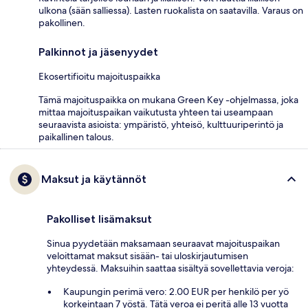
ulkona (sään salliessa). Lasten ruokalista on saatavilla. Varaus on
pakollinen.
Palkinnot ja jäsenyydet
Ekosertifioitu majoituspaikka
Tämä majoituspaikka on mukana Green Key -ohjelmassa, joka
mittaa majoituspaikan vaikutusta yhteen tai useampaan
seuraavista asioista: ympäristö, yhteisö, kulttuuriperintö ja
paikallinen talous.
Maksut ja käytännöt
Pakolliset lisämaksut
Sinua pyydetään maksamaan seuraavat majoituspaikan
veloittamat maksut sisään- tai uloskirjautumisen
yhteydessä. Maksuihin saattaa sisältyä sovellettavia veroja:
Kaupungin perimä vero: 2.00 EUR per henkilö per yö
korkeintaan 7 yöstä. Tätä veroa ei peritä alle 13 vuotta