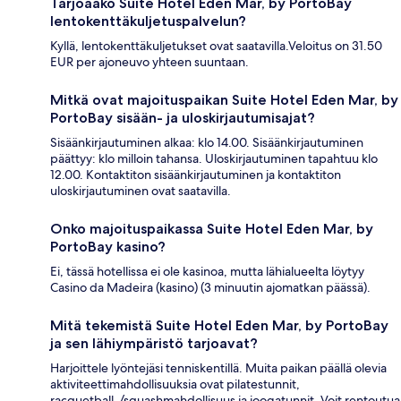
Tarjoaako Suite Hotel Eden Mar, by PortoBay
lentokenttäkuljetuspalvelun?
Kyllä, lentokenttäkuljetukset ovat saatavilla.Veloitus on 31.50
EUR per ajoneuvo yhteen suuntaan.
Mitkä ovat majoituspaikan Suite Hotel Eden Mar, by
PortoBay sisään- ja uloskirjautumisajat?
Sisäänkirjautuminen alkaa: klo 14.00. Sisäänkirjautuminen
päättyy: klo milloin tahansa. Uloskirjautuminen tapahtuu klo
12.00. Kontaktiton sisäänkirjautuminen ja kontaktiton
uloskirjautuminen ovat saatavilla.
Onko majoituspaikassa Suite Hotel Eden Mar, by
PortoBay kasino?
Ei, tässä hotellissa ei ole kasinoa, mutta lähialueelta löytyy
Casino da Madeira (kasino) (3 minuutin ajomatkan päässä).
Mitä tekemistä Suite Hotel Eden Mar, by PortoBay
ja sen lähiympäristö tarjoavat?
Harjoittele lyöntejäsi tenniskentillä. Muita paikan päällä olevia
aktiviteettimahdollisuuksia ovat pilatestunnit,
racquetball-/squashmahdollisuus ja joogatunnit. Voit rentoutua