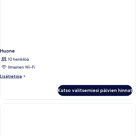
Huone
10 henkilöä
Ilmainen Wi-Fi
Lisätietoja
Lisätietoja
huoneesta
Huone
Katso valitsemiesi päivien hinnat