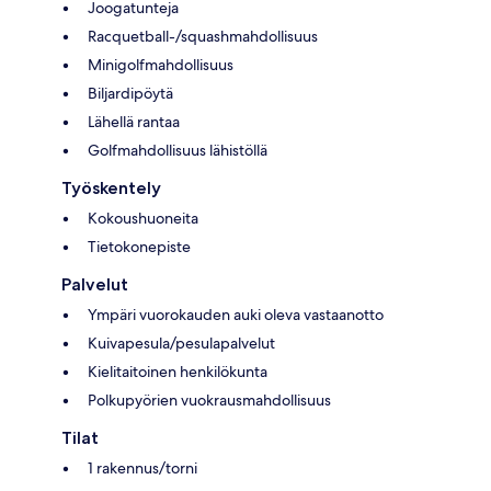
Joogatunteja
Racquetball-/squashmahdollisuus
Minigolfmahdollisuus
Biljardipöytä
Lähellä rantaa
Golfmahdollisuus lähistöllä
Työskentely
Kokoushuoneita
Tietokonepiste
Palvelut
Ympäri vuorokauden auki oleva vastaanotto
Kuivapesula/pesulapalvelut
Kielitaitoinen henkilökunta
Polkupyörien vuokrausmahdollisuus
Tilat
1 rakennus/torni