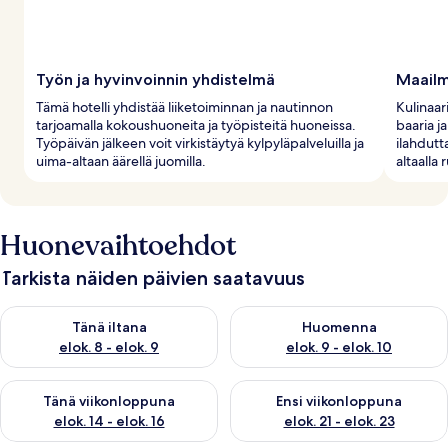
Työn ja hyvinvoinnin yhdistelmä
Maailm
Tämä hotelli yhdistää liiketoiminnan ja nautinnon
Kulinaari
tarjoamalla kokoushuoneita ja työpisteitä huoneissa.
baaria j
Työpäivän jälkeen voit virkistäytyä kylpyläpalveluilla ja
ilahdutt
uima-altaan äärellä juomilla.
altaalla 
Huonevaihtoehdot
Tarkista näiden päivien saatavuus
Tarkista tämän illan saatavuus elok. 8 - elok. 9
Tarkista huomisen saatavuus el
Tänä iltana
Huomenna
elok. 8 - elok. 9
elok. 9 - elok. 10
Tarkista tämän viikonlopun saatavuus elok. 14 - elok. 16
Tarkista ensi viikonlopun saata
Tänä viikonloppuna
Ensi viikonloppuna
elok. 14 - elok. 16
elok. 21 - elok. 23