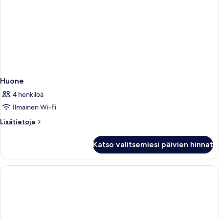
Huone
4 henkilöä
Ilmainen Wi-Fi
Lisätietoja
Lisätietoja
huoneesta
Huone
Katso valitsemiesi päivien hinnat