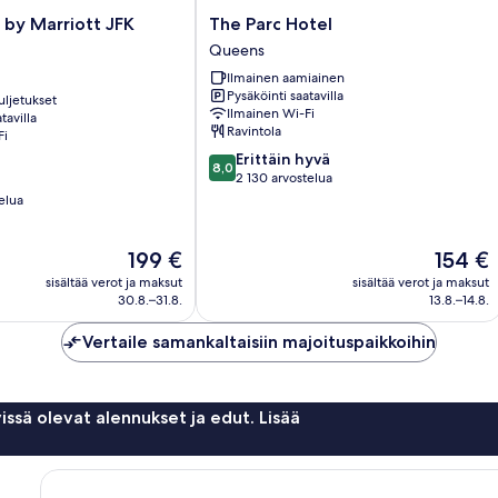
The
n by Marriott JFK
The Parc Hotel
Parc
Queens
Hotel
Ilmainen aamiainen
Queens
Pysäköinti saatavilla
uljetukset
Ilmainen Wi-Fi
tavilla
Ravintola
Fi
8.0
Erittäin hyvä
8,0
kautta
2 130 arvostelua
10,
elua
Erittäin
hyvä,
Hinta
Hinta
199 €
154 €
2 130
on
on
arvostelua
sisältää verot ja maksut
sisältää verot ja maksut
199 €
154 €
30.8.–31.8.
13.8.–14.8.
Vertaile samankaltaisiin majoituspaikkoihin
issä olevat alennukset ja edut. Lisää