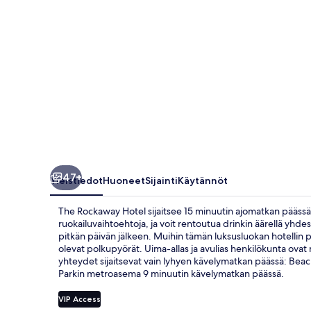
47+
Yleistiedot
Huoneet
Sijainti
Käytännöt
The Rockaway Hotel sijaitsee 15 minuutin ajomatkan päässä k
ruokailuvaihtoehtoja, ja voit rentoutua drinkin äärellä yhde
pitkän päivän jälkeen. Muihin tämän luksusluokan hotellin pal
olevat polkupyörät. Uima-allas ja avulias henkilökunta ovat my
yhteydet sijaitsevat vain lyhyen kävelymatkan päässä: Bea
Parkin metroasema 9 minuutin kävelymatkan päässä.
VIP Access