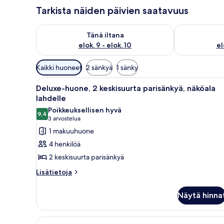
Tarkista näiden päivien saatavuus
Tarkista tämän illan saatavuus elok. 9 - elok. 10
Tarkista huomi
Tänä iltana
elok. 9 - elok. 10
el
Huoneille
Kaikki huoneet
2 sänkyä
1 sänky
saatavilla
Avaa
Hotellihuone, jossa on kaksi sä
olevia
3
Deluxe-huone, 2 keskisuurta parisänkyä, näköala
kaikki
suodattimia
lahdelle
huonetyypin
Poikkeuksellisen hyvä
9,4
Deluxe-
9,4 kautta 10
(3
3 arvostelua
huone,
arvostelua)
1 makuuhuone
2
4 henkilöä
keskisuurta
2 keskisuurta parisänkyä
parisänkyä,
Lisätietoja
Lisätietoja
näköala
huoneesta
lahdelle
Deluxe-
Näytä hinna
kuvat
huone,
2
keskisuurta
Avaa
Allergiatestatut vuodevaattee