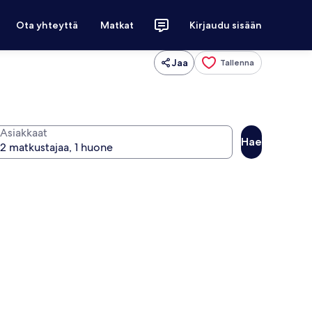
Ota yhteyttä
Matkat
Kirjaudu sisään
Jaa
Tallenna
Asiakkaat
Hae