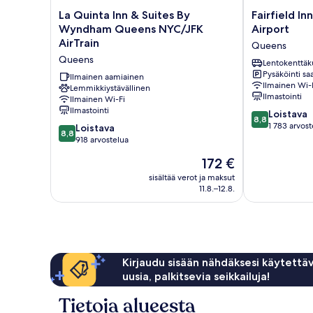
La
Fairfield
La Quinta Inn & Suites By
Fairfield In
Quinta
Inn
Wyndham Queens NYC/JFK
Airport
Inn
by
AirTrain
Queens
&
Marriott
Queens
Suites
JFK
Lentokenttäk
Pysäköinti saa
By
Airport
Ilmainen aamiainen
Ilmainen Wi-
Wyndham
Lemmikkiystävällinen
Queens
Ilmastointi
Ilmainen Wi-Fi
Queens
Ilmastointi
8.8
NYC/JFK
Loistava
8,8
kautta
AirTrain
1 783 arvost
8.8
Loistava
8,8
10,
Queens
kautta
918 arvostelua
Loistava,
10,
Hinta
172 €
1 783
Loistava,
on
arvostelua
918
sisältää verot ja maksut
172 €
11.8.–12.8.
arvostelua
Kirjaudu sisään nähdäksesi käytettäv
uusia, palkitsevia seikkailuja!
Tietoja alueesta