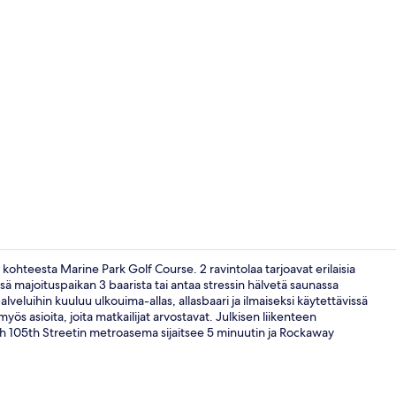
2 ravintolaa, 
ohteesta Marine Park Golf Course. 2 ravintolaa tarjoavat erilaisia
ssä majoituspaikan 3 baarista tai antaa stressin hälvetä saunassa
veluihin kuuluu ulkouima-allas, allasbaari ja ilmaiseksi käytettävissä
Näkymä huo
ös asioita, joita matkailijat arvostavat. Julkisen liikenteen
ch 105th Streetin metroasema sijaitsee 5 minuutin ja Rockaway