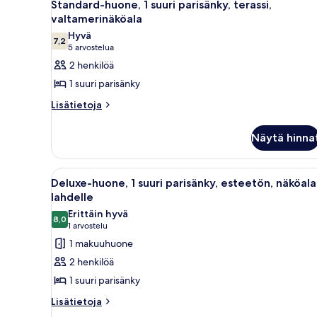
4
parisänkyä,
Standard-huone, 1 suuri parisänky, terassi,
kaikki
näköala
valtamerinäköala
lahdelle
huonetyypin
Hyvä
7,2
Standard-
7,2 kautta 10
(5
5 arvostelua
huone,
arvostelua)
2 henkilöä
1
1 suuri parisänky
suuri
Lisätietoja
Lisätietoja
parisänky,
huoneesta
terassi,
Standard-
Näytä hinna
valtamerinäköala
huone,
1
kuvat
suuri
Avaa
Siististi järjestetty hotellihu
5
parisänky,
Deluxe-huone, 1 suuri parisänky, esteetön, näköala
kaikki
terassi,
lahdelle
valtamerinäköala
huonetyypin
Erittäin hyvä
8,0
Deluxe-
8,0 kautta 10
(1
1 arvostelu
huone,
arvostelu)
1 makuuhuone
1
2 henkilöä
suuri
1 suuri parisänky
parisänky,
Lisätietoja
Lisätietoja
esteetön,
huoneesta