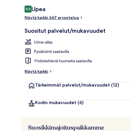
Terassi/patio
Arvostelut
Upea
9,0
9,0 kautta 10.
Näytä kaikki 667 arvostelua
Suositut palvelut/mukavuudet
Uima-allas
Pysäköinti saatavilla
Yhdistettäviä huoneita saatavilla
Näytä kaikki
Tärkeimmät palvelut/mukavuudet
(12)
Kodin mukavuudet
(6)
Suosikkimajoituspaikkamme