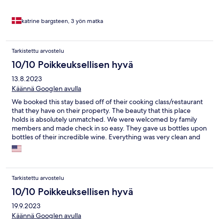
katrine bargsteen, 3 yön matka
Tarkistettu arvostelu
10/10 Poikkeuksellisen hyvä
13.8.2023
Käännä Googlen avulla
We booked this stay based off of their cooking class/restaurant
that they have on their property. The beauty that this place
holds is absolutely unmatched. We were welcomed by family
members and made check in so easy. They gave us bottles upon
bottles of their incredible wine. Everything was very clean and
everything you needed was there. They invited us up every
morning for a beautiful breakfast, cooked special for us by the
head chef. It is a good ride up from the main beach/part of
town, but so worth it! They truly made us feel like family and we
Tarkistettu arvostelu
will absolutely be back!
10/10 Poikkeuksellisen hyvä
19.9.2023
Käännä Googlen avulla