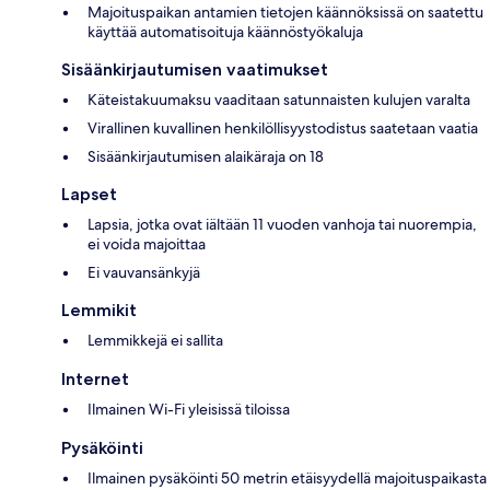
Majoituspaikan antamien tietojen käännöksissä on saatettu
käyttää automatisoituja käännöstyökaluja
Sisäänkirjautumisen vaatimukset
Käteistakuumaksu vaaditaan satunnaisten kulujen varalta
Virallinen kuvallinen henkilöllisyystodistus saatetaan vaatia
Sisäänkirjautumisen alaikäraja on 18
Lapset
Lapsia, jotka ovat iältään 11 vuoden vanhoja tai nuorempia,
ei voida majoittaa
Ei vauvansänkyjä
Lemmikit
Lemmikkejä ei sallita
Internet
Ilmainen Wi-Fi yleisissä tiloissa
Pysäköinti
Ilmainen pysäköinti 50 metrin etäisyydellä majoituspaikasta