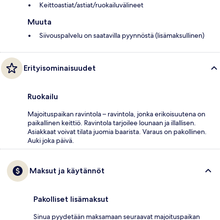
Keittoastiat/astiat/ruokailuvälineet
Muuta
Siivouspalvelu on saatavilla pyynnöstä (lisämaksullinen)
Erityisominaisuudet
Ruokailu
Majoituspaikan ravintola – ravintola, jonka erikoisuutena on
paikallinen keittiö. Ravintola tarjoilee lounaan ja illallisen.
Asiakkaat voivat tilata juomia baarista. Varaus on pakollinen.
Auki joka päivä.
Maksut ja käytännöt
Pakolliset lisämaksut
Sinua pyydetään maksamaan seuraavat majoituspaikan