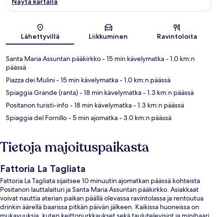
Näytä kartalla
Kartta
Lähettyvillä
Liikkuminen
Ravintoloita
Santa Maria Assuntan pääkirkko
- 15 min kävelymatka
- 1.0 km:n
päässä
Piazza dei Mulini
- 15 min kävelymatka
- 1.0 km:n päässä
Spiaggia Grande (ranta)
- 18 min kävelymatka
- 1.3 km:n päässä
Positanon turisti-info
- 18 min kävelymatka
- 1.3 km:n päässä
Spiaggia del Fornillo
- 5 min ajomatka
- 3.0 km:n päässä
Tietoja majoituspaikasta
Fattoria La Tagliata
Fattoria La Tagliata sijaitsee 10 minuutin ajomatkan päässä kohteista
Positanon lauttalaituri ja Santa Maria Assuntan pääkirkko. Asiakkaat
voivat nauttia aterian paikan päällä olevassa ravintolassa ja rentoutua
drinkin äärellä baarissa pitkän päivän jälkeen. Kaikissa huoneissa on
mukavuuksia, kuten keittonurkkaukset sekä taulutelevisiot ja minibaari.