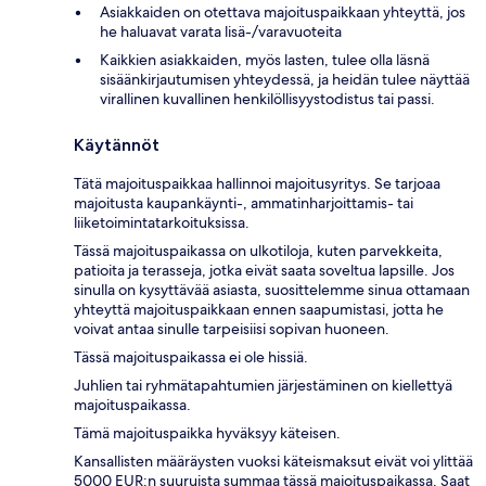
Asiakkaiden on otettava majoituspaikkaan yhteyttä, jos
he haluavat varata lisä-/varavuoteita
Kaikkien asiakkaiden, myös lasten, tulee olla läsnä
sisäänkirjautumisen yhteydessä, ja heidän tulee näyttää
virallinen kuvallinen henkilöllisyystodistus tai passi.
Käytännöt
Tätä majoituspaikkaa hallinnoi majoitusyritys. Se tarjoaa
majoitusta kaupankäynti-, ammatinharjoittamis- tai
liiketoimintatarkoituksissa.
Tässä majoituspaikassa on ulkotiloja, kuten parvekkeita,
patioita ja terasseja, jotka eivät saata soveltua lapsille. Jos
sinulla on kysyttävää asiasta, suosittelemme sinua ottamaan
yhteyttä majoituspaikkaan ennen saapumistasi, jotta he
voivat antaa sinulle tarpeisiisi sopivan huoneen.
Tässä majoituspaikassa ei ole hissiä.
Juhlien tai ryhmätapahtumien järjestäminen on kiellettyä
majoituspaikassa.
Tämä majoituspaikka hyväksyy käteisen.
Kansallisten määräysten vuoksi käteismaksut eivät voi ylittää
5000 EUR:n suuruista summaa tässä majoituspaikassa. Saat