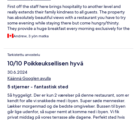
First off the staff here brings hospitality to another level and
really extends their family kindness to all guests. The property
has absolutely beautiful views with a restaurant you have to try
some evening while staying there but come hungry/thirsty.
They provide a huge breakfast every morning exclusively for the
guests. The private spaces were greatly appreciated as Positano
Andrew, 3 yön matka
can feel a bit overwhelming with the number of tourists. Overall
we loved our stay and they made our honeymoon extra special.
Tarkistettu arvostelu
10/10 Poikkeuksellisen hyvä
30.6.2024
Käännä Googlen avulla
5 stjerner - fantastisk sted
Så hyggeligt. Der er kun 2 værelser på denne restaurant, som er
kendt for alle vi snakkede med i byen. Super søde mennesker.
Lækker morgenmad og de bedste omgivelser. Bussen til byen
går lige udenfor, så super nemt at komme ned i byen. Vi fik
privat middag på vores terrasse alle dagene. Perfekt sted hvis
man rejser med sin partner - meget romantisk.