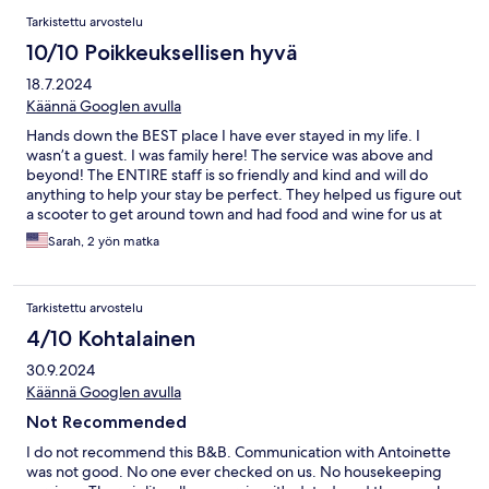
Tarkistettu arvostelu
10/10 Poikkeuksellisen hyvä
18.7.2024
Käännä Googlen avulla
Hands down the BEST place I have ever stayed in my life. I
wasn’t a guest. I was family here! The service was above and
beyond! The ENTIRE staff is so friendly and kind and will do
anything to help your stay be perfect. They helped us figure out
a scooter to get around town and had food and wine for us at
our private room as soon as we got in. The food at the restaurant
Sarah, 2 yön matka
is incredible and a must! The only regret is that I didn’t do the
cooking class! It sounded so fun and smelled amazing! Toni the
manager in the restaurant was such a fun highlight and we
Tarkistettu arvostelu
quickly fell in love with him and his personality! The view is
amazing and the room is stunning but the staff is what makes
4/10 Kohtalainen
this place 10/10
30.9.2024
Käännä Googlen avulla
Not Recommended
I do not recommend this B&B. Communication with Antoinette
was not good. No one ever checked on us. No housekeeping