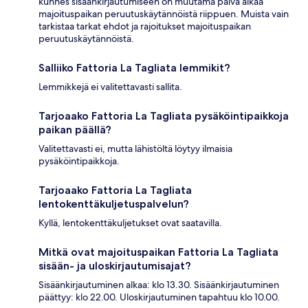
kunnes sisäänkirjautumiseen on muutama päivä aikaa
majoituspaikan peruutuskäytännöistä riippuen. Muista vain
tarkistaa tarkat ehdot ja rajoitukset majoituspaikan
peruutuskäytännöistä.
Salliiko Fattoria La Tagliata lemmikit?
Lemmikkejä ei valitettavasti sallita.
Tarjoaako Fattoria La Tagliata pysäköintipaikkoja
paikan päällä?
Valitettavasti ei, mutta lähistöltä löytyy ilmaisia
pysäköintipaikkoja.
Tarjoaako Fattoria La Tagliata
lentokenttäkuljetuspalvelun?
Kyllä, lentokenttäkuljetukset ovat saatavilla.
Mitkä ovat majoituspaikan Fattoria La Tagliata
sisään- ja uloskirjautumisajat?
Sisäänkirjautuminen alkaa: klo 13.30. Sisäänkirjautuminen
päättyy: klo 22.00. Uloskirjautuminen tapahtuu klo 10.00.