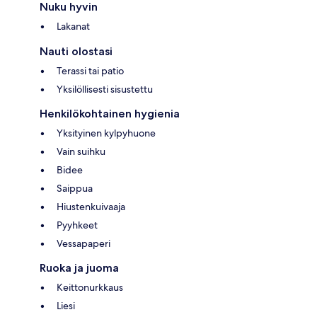
Nuku hyvin
Lakanat
Nauti olostasi
Terassi tai patio
Yksilöllisesti sisustettu
Henkilökohtainen hygienia
Yksityinen kylpyhuone
Vain suihku
Bidee
Saippua
Hiustenkuivaaja
Pyyhkeet
Vessapaperi
Ruoka ja juoma
Keittonurkkaus
Liesi