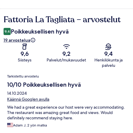
Fattoria La Tagliata – arvostelut
Arvostelut
Poikkeuksellisen hyvä
9,4
19 arvostelua
9,6
9,2
9,4
Siisteys
Palvelut/mukavuudet
Henkilökunta ja
palvelu
Arvostelut
Tarkistettu arvostelu
10/10 Poikkeuksellisen hyvä
14.10.2024
Käännä Googlen avulla
We had a great experience our host were very accommodating.
The restaurant was amazing great food and views. Would
definitely recommend staying here.
Adam J, 2 yön matka