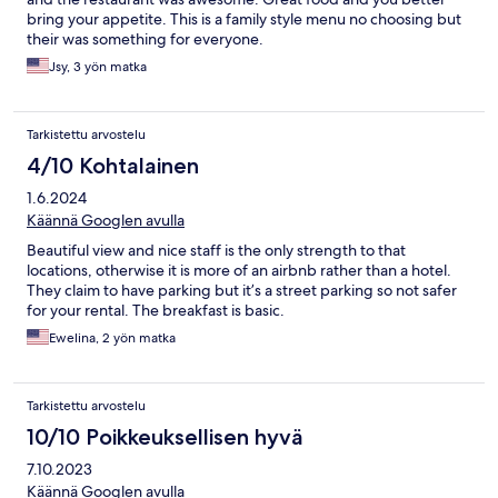
bring your appetite. This is a family style menu no choosing but
their was something for everyone.
Jsy, 3 yön matka
Tarkistettu arvostelu
4/10 Kohtalainen
1.6.2024
Käännä Googlen avulla
Beautiful view and nice staff is the only strength to that
locations, otherwise it is more of an airbnb rather than a hotel.
They claim to have parking but it’s a street parking so not safer
for your rental. The breakfast is basic.
Ewelina, 2 yön matka
Tarkistettu arvostelu
10/10 Poikkeuksellisen hyvä
7.10.2023
Käännä Googlen avulla