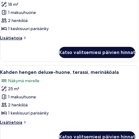
18 m²
Kahden
hengen
1 makuuhuone
comfort-
2 henkilöä
huone,
1 keskisuuri parisänky
terassi,
Lisätietoja
Lisätietoja
merinäköala
huoneesta
kuvat
Kahden
Katso valitsemiesi päivien hinnat
hengen
comfort-
huone,
Avaa
Makuuhuone, jossa on sänky, puuovi, k
17
terassi,
Kahden hengen deluxe-huone, terassi, merinäköala
kaikki
merinäköala
Näkymä merelle
huonetyypin
25 m²
Kahden
hengen
1 makuuhuone
deluxe-
2 henkilöä
huone,
1 keskisuuri parisänky
terassi,
Lisätietoja
Lisätietoja
merinäköala
huoneesta
kuvat
Kahden
Katso valitsemiesi päivien hinnat
hengen