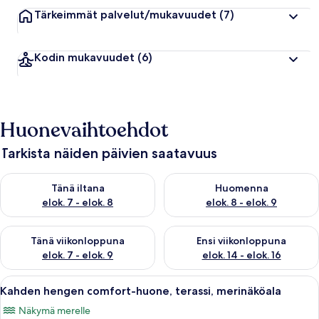
Tärkeimmät palvelut/mukavuudet
(7)
Kodin mukavuudet
(6)
Huonevaihtoehdot
Tarkista näiden päivien saatavuus
Tarkista tämän illan saatavuus elok. 7 - elok. 8
Tarkista huomisen saatavuus el
Tänä iltana
Huomenna
elok. 7 - elok. 8
elok. 8 - elok. 9
Tarkista tämän viikonlopun saatavuus elok. 7 - elok. 9
Tarkista ensi viikonlopun saatav
Tänä viikonloppuna
Ensi viikonloppuna
elok. 7 - elok. 9
elok. 14 - elok. 16
Avaa
Makuuhuone, jossa on sänky, puinen ov
15
Kahden hengen comfort-huone, terassi, merinäköala
kaikki
Näkymä merelle
huonetyypin