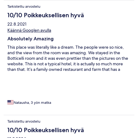
Tarkistettu arvostelu
10/10 Poikkeuksellisen hyvä
22.8.2021
Käännä Googlen avulla
Absolutely Amazing
This place was literally like a dream. The people were so nice,
and the view from the room was amazing. We stayed in the
Botticelli room and it was even prettier than the pictures on the
website. This is not a typical hotel, it is actually so much more
than that. It’s a family owned restaurant and farm that has a
couple of rooms available on the property. The rooms are
Beautiful! You will feel so lucky to stay here. The restaurant is
very well known and highly recommended by locals and visitors.
Definitely book a dinner there if you can. It was one of our
favorite nights of our whole trip. When you wake up in the
mornings, you will have breakfast in the outdoor restaurant area.
Natausha, 3 yön matka
Everyone is so welcoming and you can get an understanding of
how the restaurant works, as “Mama” is probably already
preparing for the evening guests and meal. They brought so
Tarkistettu arvostelu
many delicious things out to us for breakfast from the kitchen.
10/10 Poikkeuksellisen hyvä
Truly, it felt like we were honored guests, and the cappuccino
and espresso was so good! The view alone from this property is