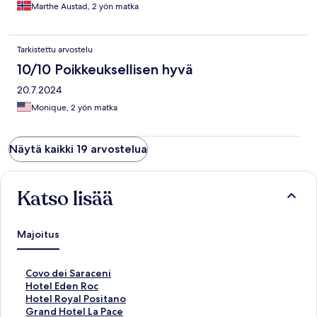
Marthe Austad, 2 yön matka
Tarkistettu arvostelu
10/10 Poikkeuksellisen hyvä
20.7.2024
Monique, 2 yön matka
Näytä kaikki 19 arvostelua
Katso lisää
Majoitus
K
Covo dei Saraceni
o
K
Hotel Eden Roc
h
o
K
Hotel Royal Positano
t
h
o
K
Grand Hotel La Pace