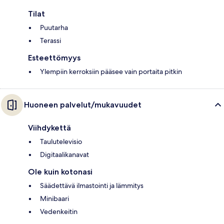
Tilat
Puutarha
Terassi
Esteettömyys
Ylempiin kerroksiin pääsee vain portaita pitkin
Huoneen palvelut/mukavuudet
Viihdykettä
Taulutelevisio
Digitaalikanavat
Ole kuin kotonasi
Säädettävä ilmastointi ja lämmitys
Minibaari
Vedenkeitin