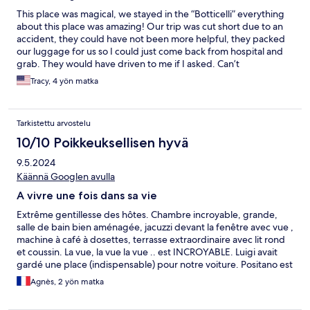
This place was magical, we stayed in the “Botticelli” everything
about this place was amazing! Our trip was cut short due to an
accident, they could have not been more helpful, they packed
our luggage for us so I could just come back from hospital and
grab. They would have driven to me if I asked. Can’t
recommend enough! Ciao til next time❤️
Tracy, 4 yön matka
Tarkistettu arvostelu
10/10 Poikkeuksellisen hyvä
9.5.2024
Käännä Googlen avulla
A vivre une fois dans sa vie
Extrême gentillesse des hôtes. Chambre incroyable, grande,
salle de bain bien aménagée, jacuzzi devant la fenêtre avec vue ,
machine à café à dosettes, terrasse extraordinaire avec lit rond
et coussin. La vue, la vue la vue .. est INCROYABLE. Luigi avait
gardé une place (indispensable) pour notre voiture. Positano est
à 30 mn à pieds (escaliers ). Pensez aux boules quies car le coq
Agnès, 2 yön matka
chante quand il a une inspiration et ça lui prend parfois la nuit !