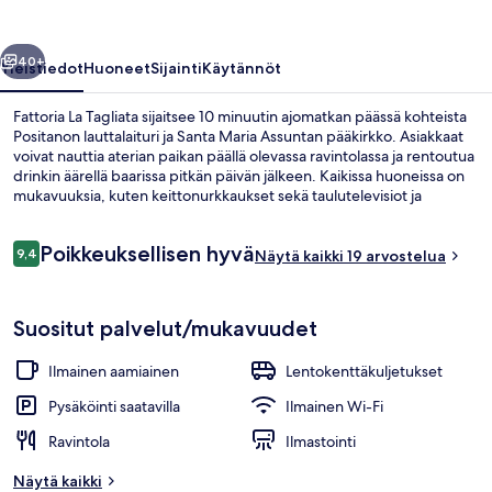
llinen
Seuraava
40+
Yleistiedot
Huoneet
Sijainti
Käytännöt
Fattoria La Tagliata sijaitsee 10 minuutin ajomatkan päässä kohteista
Positanon lauttalaituri ja Santa Maria Assuntan pääkirkko. Asiakkaat
voivat nauttia aterian paikan päällä olevassa ravintolassa ja rentoutua
drinkin äärellä baarissa pitkän päivän jälkeen. Kaikissa huoneissa on
mukavuuksia, kuten keittonurkkaukset sekä taulutelevisiot ja
minibaari.
Arvostelut
Poikkeuksellisen hyvä
9,4
Näytä kaikki 19 arvostelua
9,4 kautta 10.
Ilmainen päivittäinen buffetaamiaine
Suositut palvelut/mukavuudet
Ilmainen aamiainen
Lentokenttäkuljetukset
Pysäköinti saatavilla
Ilmainen Wi-Fi
Ravintola
Ilmastointi
Näytä kaikki