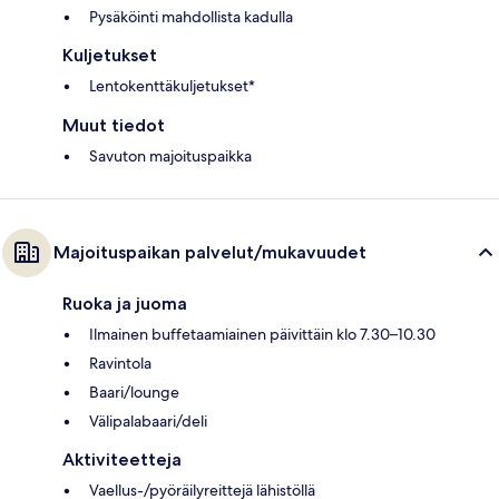
Pysäköinti mahdollista kadulla
Kuljetukset
Lentokenttäkuljetukset*
Muut tiedot
Savuton majoituspaikka
Majoituspaikan palvelut/mukavuudet
Ruoka ja juoma
Ilmainen buffetaamiainen päivittäin klo 7.30–10.30
Ravintola
Baari/lounge
Välipalabaari/deli
Aktiviteetteja
Vaellus-/pyöräilyreittejä lähistöllä