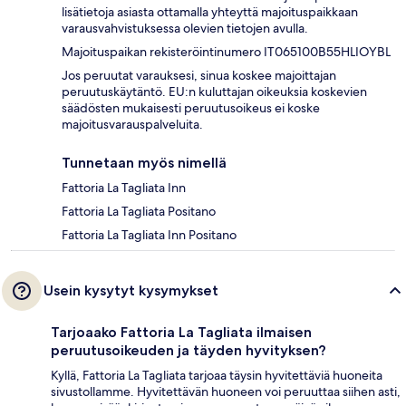
lisätietoja asiasta ottamalla yhteyttä majoituspaikkaan
varausvahvistuksessa olevien tietojen avulla.
Majoituspaikan rekisteröintinumero IT065100B55HLIOYBL
Jos peruutat varauksesi, sinua koskee majoittajan
peruutuskäytäntö. EU:n kuluttajan oikeuksia koskevien
säädösten mukaisesti peruutusoikeus ei koske
majoitusvarauspalveluita.
Tunnetaan myös nimellä
Fattoria La Tagliata Inn
Fattoria La Tagliata Positano
Fattoria La Tagliata Inn Positano
Usein kysytyt kysymykset
Tarjoaako Fattoria La Tagliata ilmaisen
peruutusoikeuden ja täyden hyvityksen?
Kyllä, Fattoria La Tagliata tarjoaa täysin hyvitettäviä huoneita
sivustollamme. Hyvitettävän huoneen voi peruuttaa siihen asti,