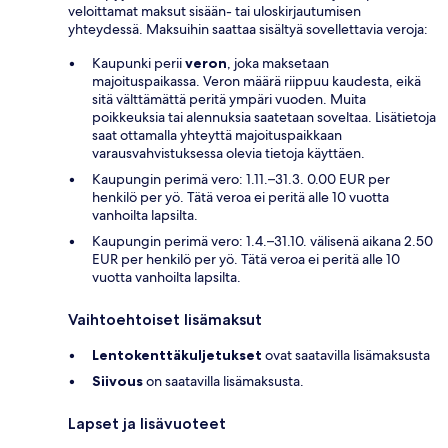
veloittamat maksut sisään- tai uloskirjautumisen
yhteydessä. Maksuihin saattaa sisältyä sovellettavia veroja:
Kaupunki perii
veron
, joka maksetaan
majoituspaikassa. Veron määrä riippuu kaudesta, eikä
sitä välttämättä peritä ympäri vuoden. Muita
poikkeuksia tai alennuksia saatetaan soveltaa. Lisätietoja
saat ottamalla yhteyttä majoituspaikkaan
varausvahvistuksessa olevia tietoja käyttäen.
Kaupungin perimä vero: 1.11.–31.3. 0.00 EUR per
henkilö per yö. Tätä veroa ei peritä alle 10 vuotta
vanhoilta lapsilta.
Kaupungin perimä vero: 1.4.–31.10. välisenä aikana 2.50
EUR per henkilö per yö. Tätä veroa ei peritä alle 10
vuotta vanhoilta lapsilta.
Vaihtoehtoiset lisämaksut
Lentokenttäkuljetukset
ovat saatavilla lisämaksusta
Siivous
on saatavilla lisämaksusta.
Lapset ja lisävuoteet