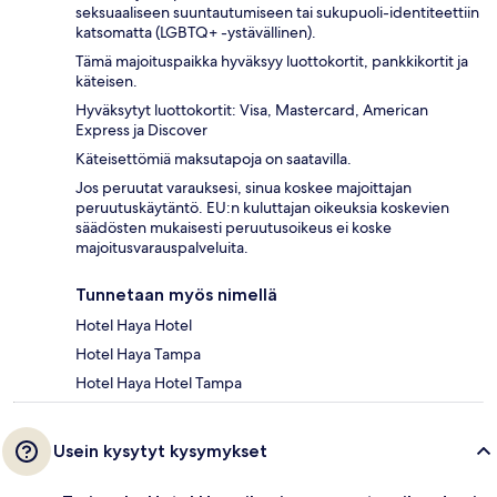
seksuaaliseen suuntautumiseen tai sukupuoli-identiteettiin
katsomatta (LGBTQ+ -ystävällinen).
Tämä majoituspaikka hyväksyy luottokortit, pankkikortit ja
käteisen.
Hyväksytyt luottokortit: Visa, Mastercard, American
Express ja Discover
Käteisettömiä maksutapoja on saatavilla.
Jos peruutat varauksesi, sinua koskee majoittajan
peruutuskäytäntö. EU:n kuluttajan oikeuksia koskevien
säädösten mukaisesti peruutusoikeus ei koske
majoitusvarauspalveluita.
Tunnetaan myös nimellä
Hotel Haya Hotel
Hotel Haya Tampa
Hotel Haya Hotel Tampa
Usein kysytyt kysymykset