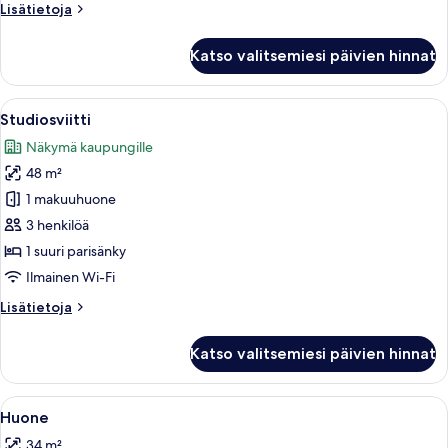
Lisätietoja
Lisätietoja
huoneesta
Studiosviitti
Katso valitsemiesi päivien hinnat
Avaa
Studiosviitti | Minibaari, tallelokero 
4
Studiosviitti
kaikki
Näkymä kaupungille
huonetyypin
48 m²
Studiosviitti
kuvat
1 makuuhuone
3 henkilöä
1 suuri parisänky
Ilmainen Wi-Fi
Lisätietoja
Lisätietoja
huoneesta
Studiosviitti
Katso valitsemiesi päivien hinnat
Avaa
Minibaari, tallelokero huoneessa, työ
2
Huone
kaikki
34 m²