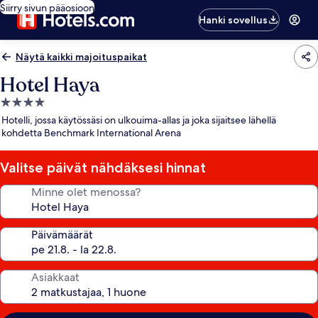
Siirry sivun pääosioon
Hanki sovellus
Näytä kaikki majoituspaikat
Hotel Haya
4.0
tähden
Hotelli, jossa käytössäsi on ulkouima-allas ja joka sijaitsee lähellä
majoituspaikka
kohdetta Benchmark International Arena
Valitse päivät nähdäksesi hinnat
Minne olet menossa?
Päivämäärät
Asiakkaat