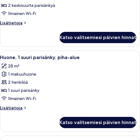
standard-
2 keskisuurta parisänkyä
huone
Ilmainen Wi-Fi
kuvat
Lisätietoja
Lisätietoja
huoneesta
Kahden
Katso valitsemiesi päivien hinnat
hengen
standard-
huone
Avaa
Minibaari, tallelokero huoneessa, työ
6
Huone, 1 suuri parisänky, piha-alue
kaikki
28 m²
huonetyypin
1 makuuhuone
Huone,
1
2 henkilöä
suuri
1 suuri parisänky
parisänky,
Ilmainen Wi-Fi
piha-
Lisätietoja
Lisätietoja
alue
huoneesta
kuvat
Huone,
Katso valitsemiesi päivien hinnat
1
suuri
parisänky,
Avaa
Minibaari, tallelokero huoneessa, työ