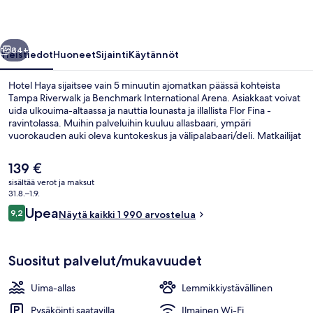
llinen
Seuraava
84+
Yleistiedot
Huoneet
Sijainti
Käytännöt
Hotel Haya sijaitsee vain 5 minuutin ajomatkan päässä kohteista
Tampa Riverwalk ja Benchmark International Arena. Asiakkaat voivat
uida ulkouima-altaassa ja nauttia lounasta ja illallista Flor Fina -
ravintolassa. Muihin palveluihin kuuluu allasbaari, ympäri
vuorokauden auki oleva kuntokeskus ja välipalabaari/deli. Matkailijat
arvostavat majoituspaikan uima-allasta ja avuliasta henkilökuntaa.
Nykyinen
139 €
hinta
sisältää verot ja maksut
on
31.8.–1.9.
Ulkouima-allas
139 €
Arvostelut
Upea
9,2
Näytä kaikki 1 990 arvostelua
9,2 kautta 10.
Suositut palvelut/mukavuudet
Uima-allas
Lemmikkiystävällinen
Pysäköinti saatavilla
Ilmainen Wi-Fi