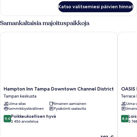
Huone
Katso valitsemiesi päivien hinnat
Samankaltaisia majoituspaikkoja
Hampton Inn Tampa Downtown Channel District
OASIS BA
Hampton
OASIS
Hampton Inn Tampa Downtown Channel District
OASIS 
Inn
BAY
Tampan keskusta
Terrace 
Tampa
SUITES,
Uima-allas
Ilmainen aamiainen
Uima-a
Downtown
Tampa,
Lemmikkiystävällinen
Pysäköinti saatavilla
Ilmain
Channel
Busch
District
Gardens
9.4
8.6
Poikkeuksellisen hyvä
Lois
9,4
8,6
Tampan
USF
kautta
kautta
2 456 arvostelua
2 748
keskusta
Terrace
10,
10,
Park
Poikkeuksellisen
Loistava,
Hinta