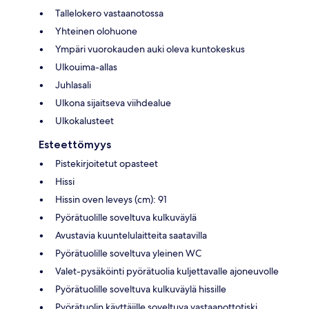
Tallelokero vastaanotossa
Yhteinen olohuone
Ympäri vuorokauden auki oleva kuntokeskus
Ulkouima-allas
Juhlasali
Ulkona sijaitseva viihdealue
Ulkokalusteet
Esteettömyys
Pistekirjoitetut opasteet
Hissi
Hissin oven leveys (cm): 91
Pyörätuolille soveltuva kulkuväylä
Avustavia kuuntelulaitteita saatavilla
Pyörätuolille soveltuva yleinen WC
Valet-pysäköinti pyörätuolia kuljettavalle ajoneuvolle
Pyörätuolille soveltuva kulkuväylä hissille
Pyörätuolin käyttäjille soveltuva vastaanottotiski