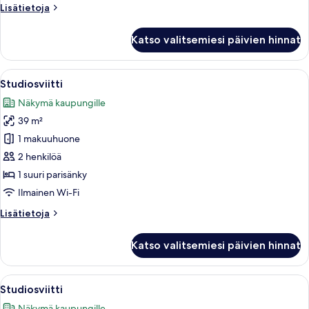
Lisätietoja
Lisätietoja
alue
huoneesta
kuvat
Huone,
Katso valitsemiesi päivien hinnat
1
suuri
parisänky,
Avaa
Studiosviitti | Minibaari, tallelokero 
2
piha-
Studiosviitti
kaikki
alue
Näkymä kaupungille
huonetyypin
39 m²
Studiosviitti
kuvat
1 makuuhuone
2 henkilöä
1 suuri parisänky
Ilmainen Wi-Fi
Lisätietoja
Lisätietoja
huoneesta
Studiosviitti
Katso valitsemiesi päivien hinnat
Avaa
Studiosviitti | Minibaari, tallelokero 
1
Studiosviitti
kaikki
Näkymä kaupungille