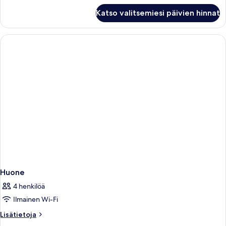
Huone
Katso valitsemiesi päivien hinnat
Huone
4 henkilöä
Ilmainen Wi-Fi
Lisätietoja
Lisätietoja
huoneesta