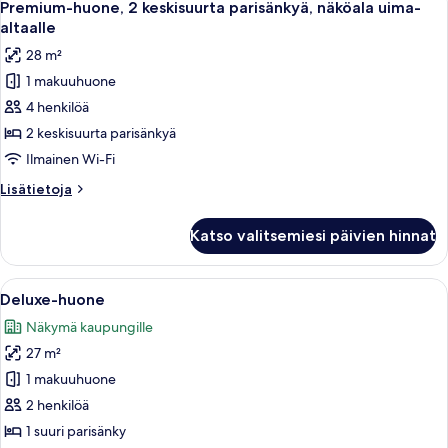
5
piha-
Premium-huone, 2 keskisuurta parisänkyä, näköala uima-
kaikki
alue
altaalle
huonetyypin
28 m²
Premium-
1 makuuhuone
huone,
4 henkilöä
2
keskisuurta
2 keskisuurta parisänkyä
parisänkyä,
Ilmainen Wi-Fi
näköala
Lisätietoja
Lisätietoja
uima-
huoneesta
altaalle
Premium-
Katso valitsemiesi päivien hinnat
huone,
kuvat
2
keskisuurta
Avaa
Minibaari, tallelokero huoneessa, työ
6
parisänkyä,
Deluxe-huone
kaikki
näköala
Näkymä kaupungille
uima-
huonetyypin
altaalle
27 m²
Deluxe-
huone
1 makuuhuone
kuvat
2 henkilöä
1 suuri parisänky