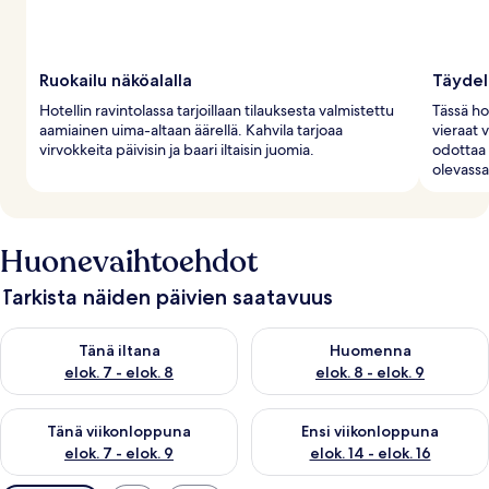
Ruokailu näköalalla
Täydell
Hotellin ravintolassa tarjoillaan tilauksesta valmistettu
Tässä ho
aamiainen uima-altaan äärellä. Kahvila tarjoaa
vieraat 
virvokkeita päivisin ja baari iltaisin juomia.
odottaa 
olevassa
Huonevaihtoehdot
Tarkista näiden päivien saatavuus
Tarkista tämän illan saatavuus elok. 7 - elok. 8
Tarkista huomisen saatavuus el
Tänä iltana
Huomenna
elok. 7 - elok. 8
elok. 8 - elok. 9
Tarkista tämän viikonlopun saatavuus elok. 7 - elok. 9
Tarkista ensi viikonlopun saatav
Tänä viikonloppuna
Ensi viikonloppuna
elok. 7 - elok. 9
elok. 14 - elok. 16