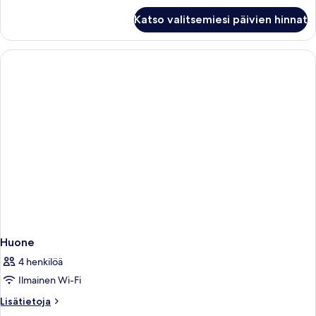
Huone
Katso valitsemiesi päivien hinnat
Huone
4 henkilöä
Ilmainen Wi-Fi
Lisätietoja
Lisätietoja
huoneesta