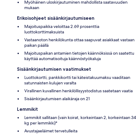
Myöhäinen uloskirjautuminen mahdollista saatavuuden
mukaan
Erikoisohjeet sisäänkirjautumiseen
Majoituspaikka veloittaa 2.69 prosenttia
luottokorttimaksuista
Vastaanoton henkilökunta ottaa saapuvat asiakkaat vastaan
paikan päällä
Majoituspaikan antamien tietojen käännöksissä on saatettu
käyttää automatisoituja käännöstyökaluja
Sisäänkirjautumisen vaatimukset
Luottokortti, pankkikortti tai käteistakuumaksu vaaditaan
satunnaisten kulujen varalta
Virallinen kuvallinen henkilöllisyystodistus saatetaan vaatia
Sisäänkirjautumisen alaikäraja on 21
Lemmikit
Lemmikit sallitaan (vain koirat, korkeintaan 2, korkeintaan 34
kg per lemmikki)*
Avustajaeläimet tervetulleita