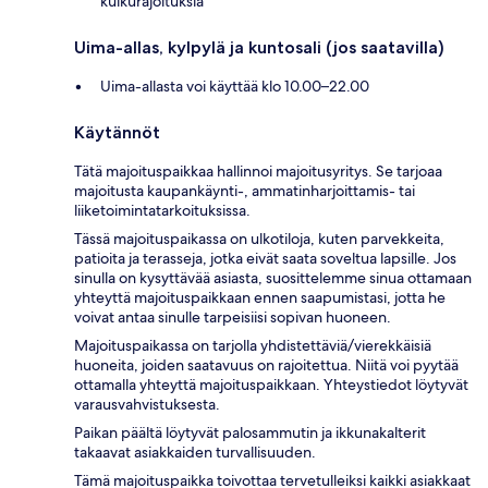
kulkurajoituksia
Uima-allas, kylpylä ja kuntosali (jos saatavilla)
Uima-allasta voi käyttää klo 10.00–22.00
Käytännöt
Tätä majoituspaikkaa hallinnoi majoitusyritys. Se tarjoaa
majoitusta kaupankäynti-, ammatinharjoittamis- tai
liiketoimintatarkoituksissa.
Tässä majoituspaikassa on ulkotiloja, kuten parvekkeita,
patioita ja terasseja, jotka eivät saata soveltua lapsille. Jos
sinulla on kysyttävää asiasta, suosittelemme sinua ottamaan
yhteyttä majoituspaikkaan ennen saapumistasi, jotta he
voivat antaa sinulle tarpeisiisi sopivan huoneen.
Majoituspaikassa on tarjolla yhdistettäviä/vierekkäisiä
huoneita, joiden saatavuus on rajoitettua. Niitä voi pyytää
ottamalla yhteyttä majoituspaikkaan. Yhteystiedot löytyvät
varausvahvistuksesta.
Paikan päältä löytyvät palosammutin ja ikkunakalterit
takaavat asiakkaiden turvallisuuden.
Tämä majoituspaikka toivottaa tervetulleiksi kaikki asiakkaat