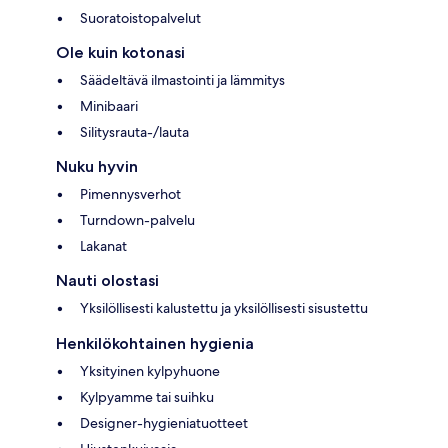
Suoratoistopalvelut
Ole kuin kotonasi
Säädeltävä ilmastointi ja lämmitys
Minibaari
Silitysrauta-/lauta
Nuku hyvin
Pimennysverhot
Turndown-palvelu
Lakanat
Nauti olostasi
Yksilöllisesti kalustettu ja yksilöllisesti sisustettu
Henkilökohtainen hygienia
Yksityinen kylpyhuone
Kylpyamme tai suihku
Designer-hygieniatuotteet