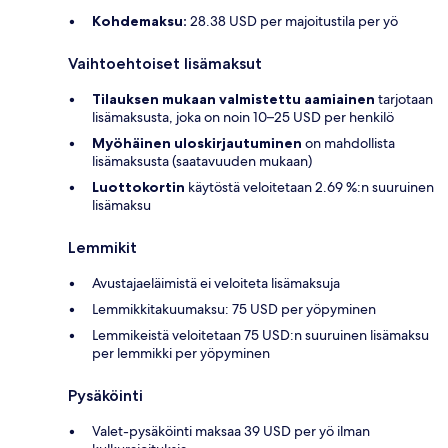
Kohdemaksu:
28.38 USD per majoitustila per yö
Vaihtoehtoiset lisämaksut
Tilauksen mukaan valmistettu aamiainen
tarjotaan
lisämaksusta, joka on noin 10–25 USD per henkilö
Myöhäinen uloskirjautuminen
on mahdollista
lisämaksusta (saatavuuden mukaan)
Luottokortin
käytöstä veloitetaan 2.69 %:n suuruinen
lisämaksu
Lemmikit
Avustajaeläimistä ei veloiteta lisämaksuja
Lemmikkitakuumaksu: 75 USD per yöpyminen
Lemmikeistä veloitetaan 75 USD:n suuruinen lisämaksu
per lemmikki per yöpyminen
Pysäköinti
Valet-pysäköinti maksaa 39 USD per yö ilman