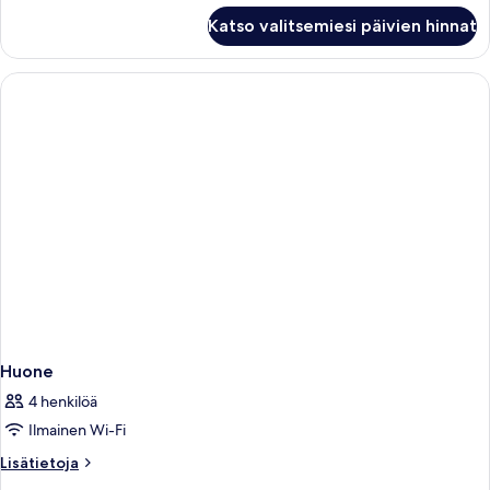
Huone
Katso valitsemiesi päivien hinnat
Huone
4 henkilöä
Ilmainen Wi-Fi
Lisätietoja
Lisätietoja
huoneesta