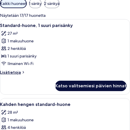
Huoneille
Kaikki huoneet
1 sänky
2 sänkyä
saatavilla
olevia
Näytetään 17/17 huonetta
suodattimia
Avaa
Standard-huone, 1 suuri parisänky | M
6
Standard-huone, 1 suuri parisänky
kaikki
27 m²
huonetyypin
1 makuuhuone
Standard-
huone,
2 henkilöä
1
1 suuri parisänky
suuri
Ilmainen Wi-Fi
parisänky
Lisätietoja
Lisätietoja
kuvat
huoneesta
Standard-
Katso valitsemiesi päivien hinnat
huone,
1
suuri
Avaa
Minibaari, tallelokero huoneessa, työ
4
parisänky
Kahden hengen standard-huone
kaikki
28 m²
huonetyypin
1 makuuhuone
Kahden
hengen
4 henkilöä