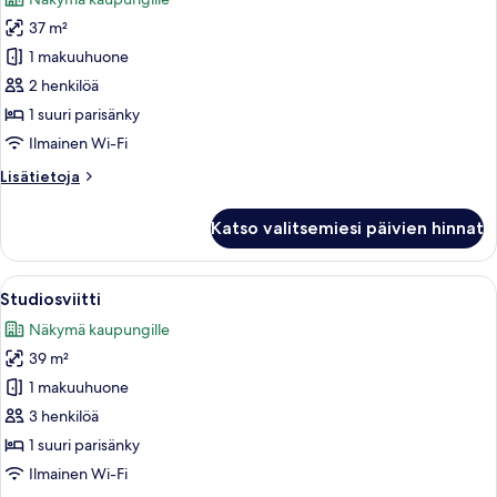
huonetyypin
37 m²
Studiosviitti
kuvat
1 makuuhuone
2 henkilöä
1 suuri parisänky
Ilmainen Wi-Fi
Lisätietoja
Lisätietoja
huoneesta
Studiosviitti
Katso valitsemiesi päivien hinnat
Avaa
Studiosviitti | Minibaari, tallelokero 
1
Studiosviitti
kaikki
Näkymä kaupungille
huonetyypin
39 m²
Studiosviitti
kuvat
1 makuuhuone
3 henkilöä
1 suuri parisänky
Ilmainen Wi-Fi