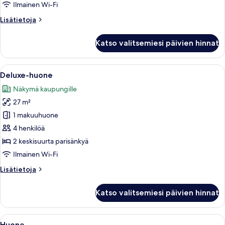
Ilmainen Wi-Fi
Lisätietoja
Lisätietoja
huoneesta
Deluxe-
Katso valitsemiesi päivien hinnat
huone
Avaa
Minibaari, tallelokero huoneessa, työ
5
Deluxe-huone
kaikki
Näkymä kaupungille
huonetyypin
27 m²
Deluxe-
huone
1 makuuhuone
kuvat
4 henkilöä
2 keskisuurta parisänkyä
Ilmainen Wi-Fi
Lisätietoja
Lisätietoja
huoneesta
Deluxe-
Katso valitsemiesi päivien hinnat
huone
Avaa
Minibaari, tallelokero huoneessa, työ
5
Huone