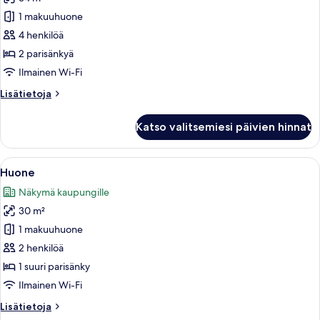
huonetyypin
1 makuuhuone
Huone
kuvat
4 henkilöä
2 parisänkyä
Ilmainen Wi-Fi
Lisätietoja
Lisätietoja
huoneesta
Huone
Katso valitsemiesi päivien hinnat
Avaa
Minibaari, tallelokero huoneessa, työ
1
Huone
kaikki
Näkymä kaupungille
huonetyypin
30 m²
Huone
kuvat
1 makuuhuone
2 henkilöä
1 suuri parisänky
Ilmainen Wi-Fi
Lisätietoja
Lisätietoja
huoneesta