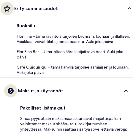
Erityisominaisuudet
Ruokailu
Flor Fina – tämä ravintola tarjoilee brunssin, lounaan ja illallisen.
Asiakkaat voivat tilata juomia baarista. Auki joka päivä.
Flor Fina Bar - Uima-altaan äärellä sijaitseva baari. Auki joka
päivä
Café Quiquiriqui – tämä kahvila tarjoilee aamiaisen ja lounaan.
Auki joka päivä
Maksut ja käytännöt
Pakolliset lisämaksut
Sinua pyydetään maksamaan seuraavat majoituspaikan
veloittamat maksut sisään- tai uloskirjautumisen
yhteydessä. Maksuihin saattaa sisältyä sovellettavia veroja: