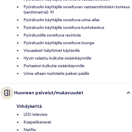
Pyörätuolin käyttäjille soveltuvan vastaanottotiskin korkeus
(senttimetriä): 91
Pyörätuolin käyttäjille soveltuva uima-allas
Pyörätuolin käyttäjille soveltuva kuntokeskus
Pyörätuolille soveltuva ravintola
Pyörätuolin käyttäjille soveltuva lounge
Visuaaliset hälyttimet käytävillä
Hyvin valaistu kulkutie sisäänkäynnille
Portaaton kulkutie sisäänkäynnille
Uima-altaan nostolaite paikan päällä
Huoneen palvelut/mukavuudet
Viihdykettä
LED-televisio
Kaapelikanavat
Netflix