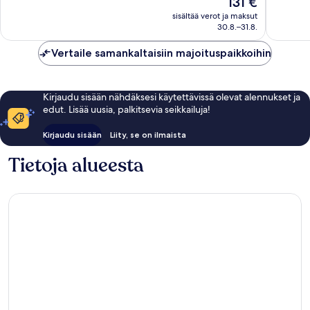
131 €
hyvä,
2 748
on
2 456
arvostel
sisältää verot ja maksut
131 €
arvostelua
30.8.–31.8.
Vertaile samankaltaisiin majoituspaikkoihin
Kirjaudu sisään nähdäksesi käytettävissä olevat alennukset ja
edut. Lisää uusia, palkitsevia seikkailuja!
Kirjaudu sisään
Liity, se on ilmaista
Tietoja alueesta