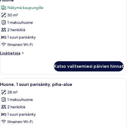
kaikki
Näkymä kaupungille
huonetyypin
30 m²
Huone
kuvat
1 makuuhuone
2 henkilöä
1 suuri parisänky
Ilmainen Wi-Fi
Lisätietoja
Lisätietoja
huoneesta
Huone
Katso valitsemiesi päivien hinnat
Avaa
Minibaari, tallelokero huoneessa, työ
3
Huone, 1 suuri parisänky, piha-alue
kaikki
28 m²
huonetyypin
1 makuuhuone
Huone,
1
2 henkilöä
suuri
1 suuri parisänky
parisänky,
Ilmainen Wi-Fi
piha-