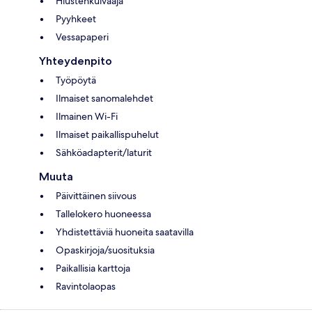
Hiustenkuivaaja
Pyyhkeet
Vessapaperi
Yhteydenpito
Työpöytä
Ilmaiset sanomalehdet
Ilmainen Wi-Fi
Ilmaiset paikallispuhelut
Sähköadapterit/laturit
Muuta
Päivittäinen siivous
Tallelokero huoneessa
Yhdistettäviä huoneita saatavilla
Opaskirjoja/suosituksia
Paikallisia karttoja
Ravintolaopas