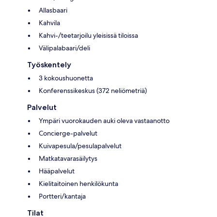
Allasbaari
Kahvila
Kahvi-/teetarjoilu yleisissä tiloissa
Välipalabaari/deli
Työskentely
3 kokoushuonetta
Konferenssikeskus (372 neliömetriä)
Palvelut
Ympäri vuorokauden auki oleva vastaanotto
Concierge-palvelut
Kuivapesula/pesulapalvelut
Matkatavarasäilytys
Hääpalvelut
Kielitaitoinen henkilökunta
Portteri/kantaja
Tilat