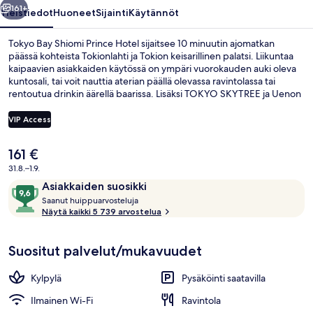
161+
Yleistiedot
Huoneet
Sijainti
Käytännöt
Tokyo Bay Shiomi Prince Hotel sijaitsee 10 minuutin ajomatkan
päässä kohteista Tokionlahti ja Tokion keisarillinen palatsi. Liikuntaa
kaipaavien asiakkaiden käytössä on ympäri vuorokauden auki oleva
kuntosali, tai voit nauttia aterian päällä olevassa ravintolassa tai
rentoutua drinkin äärellä baarissa. Lisäksi TOKYO SKYTREE ja Uenon
puisto sijaitsevat lyhyen ajomatkan päässä. Avulias henkilökunta ja
ravintola ovat myös asioita, joita matkailijat arvostavat.
VIP Access
Nykyinen
161 €
Aula
hinta
31.8.–1.9.
on
Arvostelut
9,6
Asiakkaiden suosikki
161 €
S
kautta
Saanut huippuarvosteluja
a
Näytä kaikki 5 739 arvostelua
10,
a
Asiakkaiden
n
suosikki
Suositut palvelut/mukavuudet
u
t
Kylpylä
Pysäköinti saatavilla
h
u
Ilmainen Wi-Fi
Ravintola
i