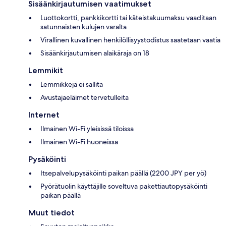
Sisäänkirjautumisen vaatimukset
Luottokortti, pankkikortti tai käteistakuumaksu vaaditaan
satunnaisten kulujen varalta
Virallinen kuvallinen henkilöllisyystodistus saatetaan vaatia
Sisäänkirjautumisen alaikäraja on 18
Lemmikit
Lemmikkejä ei sallita
Avustajaeläimet tervetulleita
Internet
Ilmainen Wi-Fi yleisissä tiloissa
Ilmainen Wi-Fi huoneissa
Pysäköinti
Itsepalvelupysäköinti paikan päällä (2200 JPY per yö)
Pyörätuolin käyttäjille soveltuva pakettiautopysäköinti
paikan päällä
Muut tiedot