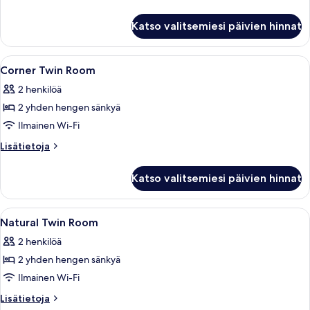
huoneesta
Family
Katso valitsemiesi päivien hinnat
Room
Avaa
Sängyssä on valkoisia ja vihreitä tyyny
9
Corner Twin Room
kaikki
2 henkilöä
huonetyypin
2 yhden hengen sänkyä
Corner
Twin
Ilmainen Wi-Fi
Room
Lisätietoja
Lisätietoja
kuvat
huoneesta
Corner
Katso valitsemiesi päivien hinnat
Twin
Room
Avaa
Hotellihuone, jossa on kaksi sänkyä, soh
8
Natural Twin Room
kaikki
2 henkilöä
huonetyypin
2 yhden hengen sänkyä
Natural
Twin
Ilmainen Wi-Fi
Room
Lisätietoja
Lisätietoja
huoneesta