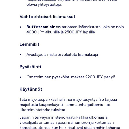
olevia yhteystietoja.
Vaihtoehtoiset lisämaksut
Buffetaamiainen
tarjotaan lisämaksusta, joka on noin
4000 JPY aikuisille ja 2500 JPY lapsille
Lemmikit
Avustajaeläimistä ei veloiteta lisämaksuja
Pysäköinti
Omatoiminen pysäköinti maksaa 2200 JPY per yö
Käytännöt
Tätä majoituspaikkaa hallinnoi majoitusyritys. Se tarjoaa
majoitusta kaupankäynti-, ammatinharjoittamis- tai
liiketoimintatarkoituksissa.
Japanin terveysministeriö vaatii kaikkia ulkomaisia
vierailijoita antamaan passinsa numeron ja kertomaan
kansalaisuutensa, kun he kirjautuvat sisään mihin tahansa