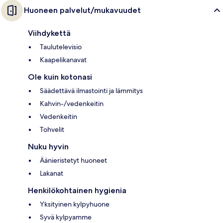
Huoneen palvelut/mukavuudet
Viihdykettä
Taulutelevisio
Kaapelikanavat
Ole kuin kotonasi
Säädettävä ilmastointi ja lämmitys
Kahvin-/vedenkeitin
Vedenkeitin
Tohvelit
Nuku hyvin
Äänieristetyt huoneet
Lakanat
Henkilökohtainen hygienia
Yksityinen kylpyhuone
Syvä kylpyamme