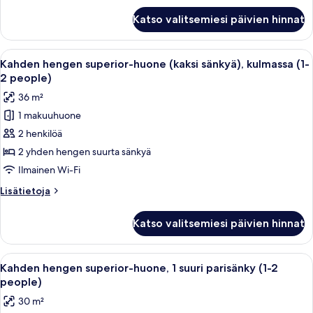
ja
Kahden
Katso valitsemiesi päivien hinnat
hengen
vuodesohva,
superior-
tupakointi
huone,
Avaa
Moderni hotellihuone, jossa on suuri s
kielletty
11
1
Kahden hengen superior-huone (kaksi sänkyä), kulmassa (1-
kaikki
suuri
(Triple)
2 people)
parisänky
huonetyypin
kuvat
36 m²
ja
Kahden
vuodesohva,
1 makuuhuone
hengen
tupakointi
2 henkilöä
superior-
kielletty
(Triple)
huone
2 yhden hengen suurta sänkyä
(kaksi
Ilmainen Wi-Fi
sänkyä),
Lisätietoja
Lisätietoja
kulmassa
huoneesta
(1-
Kahden
Katso valitsemiesi päivien hinnat
hengen
2
superior-
people)
huone
Avaa
Moderni hotellihuone, jossa on suuri s
kuvat
10
(kaksi
Kahden hengen superior-huone, 1 suuri parisänky (1-2
kaikki
sänkyä),
people)
kulmassa
huonetyypin
30 m²
(1-
Kahden