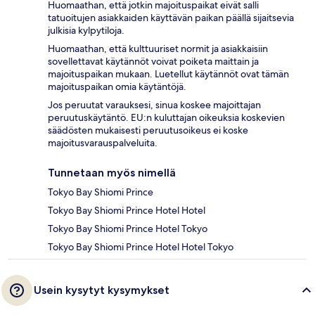
Huomaathan, että jotkin majoituspaikat eivät salli
tatuoitujen asiakkaiden käyttävän paikan päällä sijaitsevia
julkisia kylpytiloja.
Huomaathan, että kulttuuriset normit ja asiakkaisiin
sovellettavat käytännöt voivat poiketa maittain ja
majoituspaikan mukaan. Luetellut käytännöt ovat tämän
majoituspaikan omia käytäntöjä.
Jos peruutat varauksesi, sinua koskee majoittajan
peruutuskäytäntö. EU:n kuluttajan oikeuksia koskevien
säädösten mukaisesti peruutusoikeus ei koske
majoitusvarauspalveluita.
Tunnetaan myös nimellä
Tokyo Bay Shiomi Prince
Tokyo Bay Shiomi Prince Hotel Hotel
Tokyo Bay Shiomi Prince Hotel Tokyo
Tokyo Bay Shiomi Prince Hotel Hotel Tokyo
Usein kysytyt kysymykset