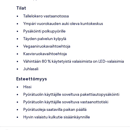
Tilat
Tallelokero vastaanotossa
Ympäri vuorokauden auki oleva kuntokeskus
Pysäköinti polkupyörille
Täyden palvelun kylpylä
Vegaaniruokavaihtoehtoja
Kasvisruokavaihtoehtoja
Vähintään 80 % käytetyistä valaisimista on LED-valaisimia
Juhlasali
Esteettömyys
Hissi
Pyörätuolin käyttäjille soveltuva pakettiautopysäköinti
Pyörätuolin käyttäjille soveltuva vastaanottotiski
Pyörätuoleja saatavilla paikan päällä
Hyvin valaistu kulkutie sisäänkäynnille