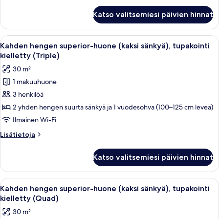
kuvat
Natural
Katso valitsemiesi päivien hinnat
Twin
Room
Avaa
Hotellihuone, jossa on kaksi sänkyä, ty
11
Kahden hengen superior-huone (kaksi sänkyä), tupakointi
kaikki
kielletty (Triple)
huonetyypin
30 m²
Kahden
1 makuuhuone
hengen
3 henkilöä
superior-
huone
2 yhden hengen suurta sänkyä ja 1 vuodesohva (100–125 cm leveä)
(kaksi
Ilmainen Wi-Fi
sänkyä),
Lisätietoja
Lisätietoja
tupakointi
huoneesta
kielletty
Kahden
Katso valitsemiesi päivien hinnat
hengen
(Triple)
superior-
kuvat
huone
Avaa
Hotellihuone, jossa on kaksi sänkyä, tel
10
(kaksi
Kahden hengen superior-huone (kaksi sänkyä), tupakointi
kaikki
sänkyä),
kielletty (Quad)
tupakointi
huonetyypin
30 m²
kielletty
Kahden