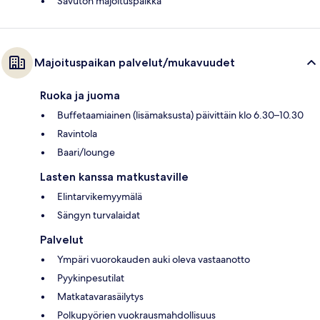
Savuton majoituspaikka
Majoituspaikan palvelut/mukavuudet
Ruoka ja juoma
Buffetaamiainen (lisämaksusta) päivittäin klo 6.30–10.30
Ravintola
Baari/lounge
Lasten kanssa matkustaville
Elintarvikemyymälä
Sängyn turvalaidat
Palvelut
Ympäri vuorokauden auki oleva vastaanotto
Pyykinpesutilat
Matkatavarasäilytys
Polkupyörien vuokrausmahdollisuus