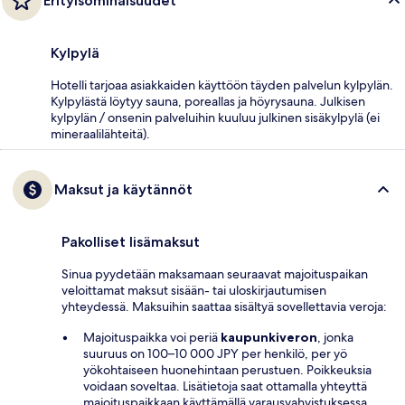
Erityisominaisuudet
Kylpylä
Hotelli tarjoaa asiakkaiden käyttöön täyden palvelun kylpylän.
Kylpylästä löytyy sauna, poreallas ja höyrysauna. Julkisen
kylpylän / onsenin palveluihin kuuluu julkinen sisäkylpylä (ei
mineraalilähteitä).
Maksut ja käytännöt
Pakolliset lisämaksut
Sinua pyydetään maksamaan seuraavat majoituspaikan
veloittamat maksut sisään- tai uloskirjautumisen
yhteydessä. Maksuihin saattaa sisältyä sovellettavia veroja:
Majoituspaikka voi periä
kaupunkiveron
, jonka
suuruus on 100–10 000 JPY per henkilö, per yö
yökohtaiseen huonehintaan perustuen. Poikkeuksia
voidaan soveltaa. Lisätietoja saat ottamalla yhteyttä
majoituspaikkaan käyttämällä varausvahvistuksessa