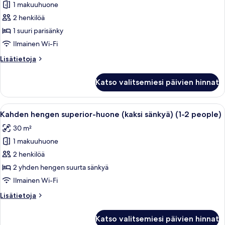
2
1 makuuhuone
hengen
people)
2 henkilöä
superior-
huone,
1 suuri parisänky
1
Ilmainen Wi-Fi
suuri
Lisätietoja
Lisätietoja
parisänky
huoneesta
(1-
Kahden
Katso valitsemiesi päivien hinnat
hengen
2
superior-
people)
huone,
Avaa
Hotellihuone, jossa on kaksi sänkyä, s
kuvat
10
1
Kahden hengen superior-huone (kaksi sänkyä) (1-2 people)
kaikki
suuri
30 m²
parisänky
huonetyypin
(1-
1 makuuhuone
Kahden
2
hengen
2 henkilöä
people)
superior-
2 yhden hengen suurta sänkyä
huone
Ilmainen Wi-Fi
(kaksi
Lisätietoja
Lisätietoja
sänkyä)
huoneesta
(1-
Kahden
Katso valitsemiesi päivien hinnat
hengen
2