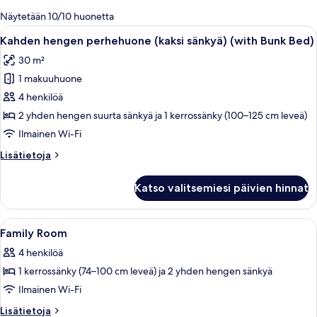
olevia
Näytetään 10/10 huonetta
suodattimia
Avaa
Moderni hotellihuone, jossa on kaksi s
11
Kahden hengen perhehuone (kaksi sänkyä) (with Bunk Bed)
kaikki
30 m²
huonetyypin
1 makuuhuone
Kahden
hengen
4 henkilöä
perhehuone
2 yhden hengen suurta sänkyä ja 1 kerrossänky (100–125 cm leveä)
(kaksi
Ilmainen Wi-Fi
sänkyä)
Lisätietoja
Lisätietoja
(with
huoneesta
Bunk
Kahden
Katso valitsemiesi päivien hinnat
hengen
Bed)
perhehuone
kuvat
(kaksi
Avaa
Moderni hotellihuone, jossa on suuri s
10
sänkyä)
Family Room
kaikki
(with
4 henkilöä
Bunk
huonetyypin
Bed)
1 kerrossänky (74–100 cm leveä) ja 2 yhden hengen sänkyä
Family
Room
Ilmainen Wi-Fi
kuvat
Lisätietoja
Lisätietoja