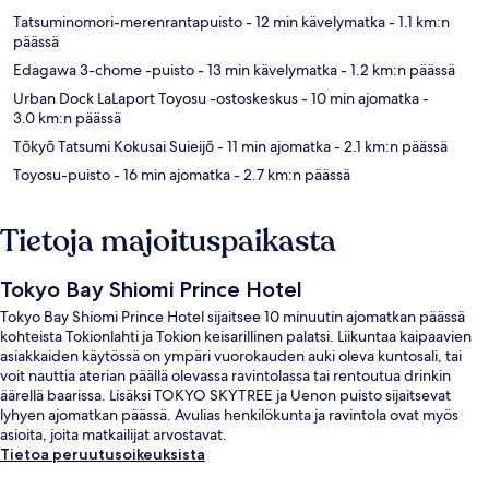
Tatsuminomori-merenrantapuisto
- 12 min kävelymatka
- 1.1 km:n
päässä
Edagawa 3-chome -puisto
- 13 min kävelymatka
- 1.2 km:n päässä
Urban Dock LaLaport Toyosu -ostoskeskus
- 10 min ajomatka
-
3.0 km:n päässä
Tōkyō Tatsumi Kokusai Suieijō
- 11 min ajomatka
- 2.1 km:n päässä
Toyosu-puisto
- 16 min ajomatka
- 2.7 km:n päässä
Tietoja majoituspaikasta
Tokyo Bay Shiomi Prince Hotel
Tokyo Bay Shiomi Prince Hotel sijaitsee 10 minuutin ajomatkan päässä
kohteista Tokionlahti ja Tokion keisarillinen palatsi. Liikuntaa kaipaavien
asiakkaiden käytössä on ympäri vuorokauden auki oleva kuntosali, tai
voit nauttia aterian päällä olevassa ravintolassa tai rentoutua drinkin
äärellä baarissa. Lisäksi TOKYO SKYTREE ja Uenon puisto sijaitsevat
lyhyen ajomatkan päässä. Avulias henkilökunta ja ravintola ovat myös
asioita, joita matkailijat arvostavat.
Tietoa peruutusoikeuksista