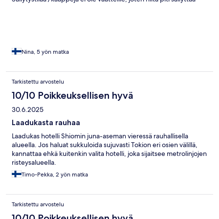
laukussa. Menisin ehdottomasti uudestaan!
Nina, 5 yön matka
Tarkistettu arvostelu
10/10 Poikkeuksellisen hyvä
30.6.2025
Laadukasta rauhaa
Laadukas hotelli Shiomin juna-aseman vieressä rauhallisella
alueella. Jos haluat sukkuloida sujuvasti Tokion eri osien välillä,
kannattaa ehkä kuitenkin valita hotelli, joka sijaitsee metrolinjojen
risteysalueella.
Timo-Pekka, 2 yön matka
Tarkistettu arvostelu
10/10 Poikkeuksellisen hyvä