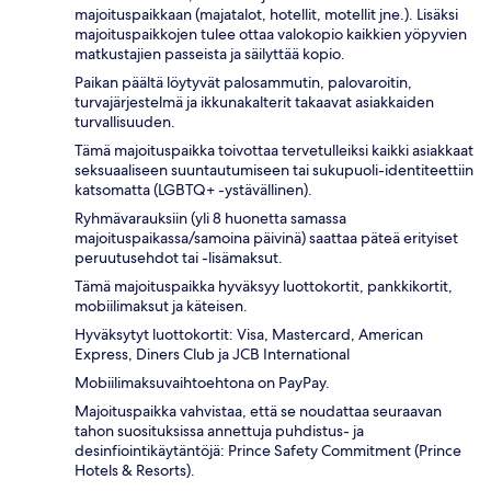
majoituspaikkaan (majatalot, hotellit, motellit jne.). Lisäksi
majoituspaikkojen tulee ottaa valokopio kaikkien yöpyvien
matkustajien passeista ja säilyttää kopio.
Paikan päältä löytyvät palosammutin, palovaroitin,
turvajärjestelmä ja ikkunakalterit takaavat asiakkaiden
turvallisuuden.
Tämä majoituspaikka toivottaa tervetulleiksi kaikki asiakkaat
seksuaaliseen suuntautumiseen tai sukupuoli-identiteettiin
katsomatta (LGBTQ+ -ystävällinen).
Ryhmävarauksiin (yli 8 huonetta samassa
majoituspaikassa/samoina päivinä) saattaa päteä erityiset
peruutusehdot tai -lisämaksut.
Tämä majoituspaikka hyväksyy luottokortit, pankkikortit,
mobiilimaksut ja käteisen.
Hyväksytyt luottokortit: Visa, Mastercard, American
Express, Diners Club ja JCB International
Mobiilimaksuvaihtoehtona on PayPay.
Majoituspaikka vahvistaa, että se noudattaa seuraavan
tahon suosituksissa annettuja puhdistus- ja
desinfiointikäytäntöjä: Prince Safety Commitment (Prince
Hotels & Resorts).