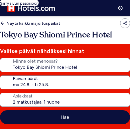
Siirry sivun pääosioon
Näytä kaikki majoituspaikat
Tokyo Bay Shiomi Prince Hotel
Valitse päivät nähdäksesi hinnat
Minne olet menossa?
Päivämäärät
Asiakkaat
Hae