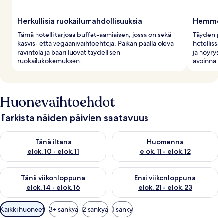
Herkullisia ruokailumahdollisuuksia
Hemmot
Tämä hotelli tarjoaa buffet-aamiaisen, jossa on sekä
Täyden p
kasvis- että vegaanivaihtoehtoja. Paikan päällä oleva
hotellis
ravintola ja baari luovat täydellisen
ja höyry
ruokailukokemuksen.
avoinna o
Huonevaihtoehdot
Tarkista näiden päivien saatavuus
Tarkista tämän illan saatavuus elok. 10 - elok. 11
Tarkista huomisen saatavuus elo
Tänä iltana
Huomenna
elok. 10 - elok. 11
elok. 11 - elok. 12
Tarkista tämän viikonlopun saatavuus elok. 14 - elok. 16
Tarkista ensi viikonlopun saata
Tänä viikonloppuna
Ensi viikonloppuna
elok. 14 - elok. 16
elok. 21 - elok. 23
Huoneille
Kaikki huoneet
3+ sänkyä
2 sänkyä
1 sänky
saatavilla