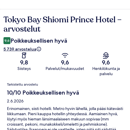
Tokyo Bay Shiomi Prince Hotel –
Arvostelut
arvostelut
Poikkeuksellisen hyvä
9,6
5 739 arvostelua
9,8
9,6
9,6
Siisteys
Palvelut/mukavuudet
Henkilökunta ja
palvelu
Arvostelut
Tarkistettu arvostelu
10/10 Poikkeuksellisen hyvä
2.6.2026
Erinomainen, siisti hotelli. Metro hyvin lähellä, jolla pääsi kätevästi
liikkumaan. Pieni kauppa hotellin yhteydessä. Aamiainen hyvä,
löytyi myös hieman länsimaalaiseen makuun sopivaa (mm
croissant, pekoni, munakokkeli/omeletti ja pehmiskone).
Säilytystilaa /kaappeja ei ole vaatteille, joten niitä piti säilyttää