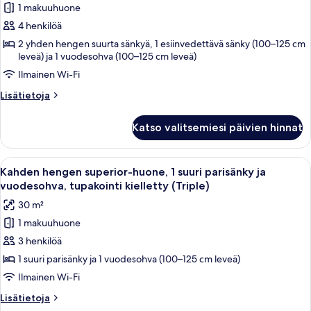
(Triple)
1 makuuhuone
hengen
4 henkilöä
superior-
huone
2 yhden hengen suurta sänkyä, 1 esiinvedettävä sänky (100–125 cm
leveä) ja 1 vuodesohva (100–125 cm leveä)
(kaksi
Ilmainen Wi-Fi
sänkyä),
tupakointi
Lisätietoja
Lisätietoja
kielletty
huoneesta
Kahden
(Quad)
Katso valitsemiesi päivien hinnat
hengen
kuvat
superior-
huone
Avaa
Moderni hotellihuone, jossa on suuri s
9
(kaksi
Kahden hengen superior-huone, 1 suuri parisänky ja
kaikki
sänkyä),
vuodesohva, tupakointi kielletty (Triple)
tupakointi
huonetyypin
30 m²
kielletty
Kahden
(Quad)
1 makuuhuone
hengen
3 henkilöä
superior-
huone,
1 suuri parisänky ja 1 vuodesohva (100–125 cm leveä)
1
Ilmainen Wi-Fi
suuri
Lisätietoja
Lisätietoja
parisänky
huoneesta