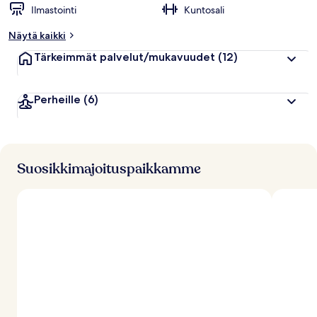
Ilmastointi
Kuntosali
p
p
Näytä kaikki
u
a
Tärkeimmät palvelut/mukavuudet
(12)
r
v
o
Perheille
(6)
s
t
e
l
u
j
Suosikkimajoituspaikkamme
a