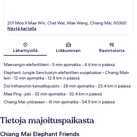
201 Moo.9 Mae Win, Chat Wat, Mae Wang, Chiang Mai, 50360
Näytä kartalla
Kartta
Lähettyvillä
Liikkuminen
Ravintoloita
Maevangin elefanttileiri
- 5 min ajomatka
- 4.6 km:n päässä
Elephant Jungle Sanctuaryn elefanttien suojelualue – Chiang Main
leiri
- 12 min ajomatka
- 12.8 km:n päässä
Doi Inthanonin kansallispuisto
- 28 min ajomatka
- 23.4 km:n päässä
Mae Ping -joki
- 32 min ajomatka
- 32.4 km:n päässä
Chiang Mai-yöbasaari
- 61 min ajomatka
- 54.5 km:n päässä
Tietoja majoituspaikasta
Chiang Mai Elephant Friends