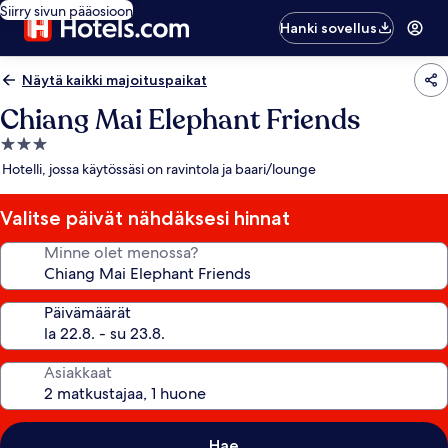
Siirry sivun pääosioon
Hanki sovellus
Näytä kaikki majoituspaikat
Chiang Mai Elephant Friends
3.0
tähden
Hotelli, jossa käytössäsi on ravintola ja baari/lounge
majoituspaikka
Valitse päivät nähdäksesi hinnat
Minne olet menossa?
Päivämäärät
Asiakkaat
Hae