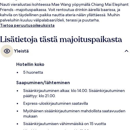
Nauti vierailustasi kohteessa Mae Wang yöpymällä Chiang Mai Elephant
Friends -majoituspaikassa. Voit rentoutua drinkin äärellä baarissa, ja
kahvila on täydellinen paikka nauttia ateria nälän yllättäessä. Muihin
palveluihin kuuluu välipalabaari/deli, terassi ja puutarha.
Tietoa peruutusoikeuksista
Lisätietoja tästä majoituspaikasta
Yleistä
Hotellin koko
5 huonetta
Saapuminen/lähteminen
Sisäänkirjautuminen alkaa: klo 14.00. Sisäänkirjautuminen
päättyy: klo 21.00.
Express-uloskirjautuminen saatavilla
Myöhäinen sisäänkirjautuminen mahdollista saatavuuden
mukaan
Sisäänkirjautumisen vähimmäisikä on 15 vuotta