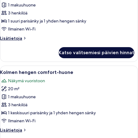
hengen
1 makuuhuone
premium-
3 henkilöä
huone
1 suuri parisänky ja 1 yhden hengen sänky
kuvat
Ilmainen Wi-Fi
Lisätietoja
Lisätietoja
huoneesta
Kolmen
Katso valitsemiesi päivien hinnat
hengen
premium-
huone
Avaa
Puinen rakennelma, jossa on parveke. E
6
Kolmen hengen comfort-huone
kaikki
Näkymä vuoristoon
huonetyypin
20 m²
Kolmen
hengen
1 makuuhuone
comfort-
3 henkilöä
huone
1 keskisuuri parisänky ja 1 yhden hengen sänky
kuvat
Ilmainen Wi-Fi
Lisätietoja
Lisätietoja
huoneesta