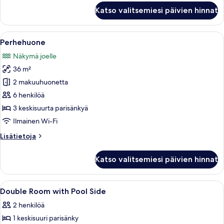
Kolmen
Katso valitsemiesi päivien hinnat
hengen
comfort-
huone
Avaa
Tunnelmallinen, maalaishenkinen puumökk
13
Perhehuone
kaikki
Näkymä joelle
huonetyypin
36 m²
Perhehuone
kuvat
2 makuuhuonetta
6 henkilöä
3 keskisuurta parisänkyä
Ilmainen Wi-Fi
Lisätietoja
Lisätietoja
huoneesta
Perhehuone
Katso valitsemiesi päivien hinnat
Avaa
Ilmainen Wi-Fi, vuodevaatteet
8
Double Room with Pool Side
kaikki
2 henkilöä
huonetyypin
1 keskisuuri parisänky
Double