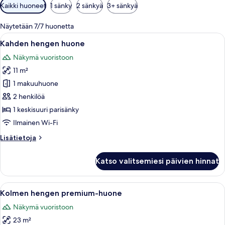
Huoneille
Kaikki huoneet
1 sänky
2 sänkyä
3+ sänkyä
saatavilla
olevia
Näytetään 7/7 huonetta
suodattimia
Avaa
Moderni talo, jossa on uima-allas, puin
9
Kahden hengen huone
kaikki
Näkymä vuoristoon
huonetyypin
11 m²
Kahden
hengen
1 makuuhuone
huone
2 henkilöä
kuvat
1 keskisuuri parisänky
Ilmainen Wi-Fi
Lisätietoja
Lisätietoja
huoneesta
Kahden
Katso valitsemiesi päivien hinnat
hengen
huone
Avaa
Kaksi puutaloa, joissa on kuisti, ja nii
13
Kolmen hengen premium-huone
kaikki
Näkymä vuoristoon
huonetyypin
23 m²
Kolmen