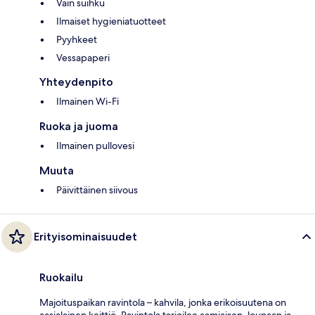
Vain suihku
Ilmaiset hygieniatuotteet
Pyyhkeet
Vessapaperi
Yhteydenpito
Ilmainen Wi-Fi
Ruoka ja juoma
Ilmainen pullovesi
Muuta
Päivittäinen siivous
Erityisominaisuudet
Ruokailu
Majoituspaikan ravintola – kahvila, jonka erikoisuutena on