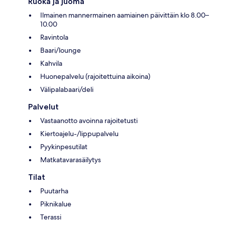
Ruoka ja juoma
Ilmainen mannermainen aamiainen päivittäin klo 8.00–
10.00
Ravintola
Baari/lounge
Kahvila
Huonepalvelu (rajoitettuina aikoina)
Välipalabaari/deli
Palvelut
Vastaanotto avoinna rajoitetusti
Kiertoajelu-/lippupalvelu
Pyykinpesutilat
Matkatavarasäilytys
Tilat
Puutarha
Piknikalue
Terassi