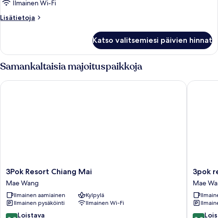
Air
Ilmainen Wi-Fi
kuvat
Lisätietoja
Lisätietoja
huoneesta
Bungalow
Katso valitsemiesi päivien hinnat
Air
Samankaltaisia majoituspaikkoja
3Pok Resort Chiang Mai
3pok res
3Pok
3pok
3Pok Resort Chiang Mai
3pok r
Resort
resort
Mae Wang
Mae Wa
Chiang
Maewa
Ilmainen aamiainen
Kylpylä
Ilmain
Mai
jinxing
Ilmainen pysäköinti
Ilmainen Wi-Fi
Ilmain
Mae
Mae
Wang
Wang
8.8
8.8
Loistava
Lois