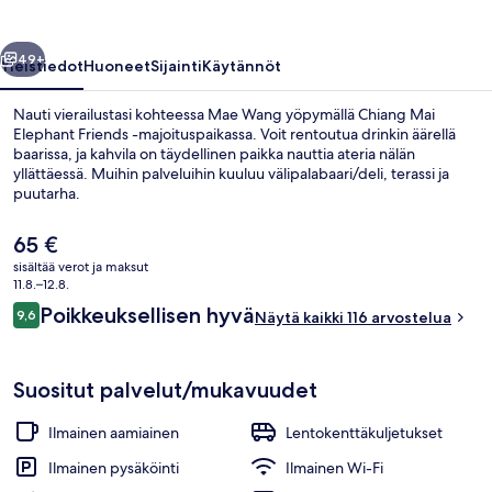
llinen
Seuraava
49+
Yleistiedot
Huoneet
Sijainti
Käytännöt
Nauti vierailustasi kohteessa Mae Wang yöpymällä Chiang Mai
Elephant Friends -majoituspaikassa. Voit rentoutua drinkin äärellä
baarissa, ja kahvila on täydellinen paikka nauttia ateria nälän
yllättäessä. Muihin palveluihin kuuluu välipalabaari/deli, terassi ja
puutarha.
Nykyinen
65 €
hinta
sisältää verot ja maksut
on
11.8.–12.8.
Kahden hengen huone | Terassi/patio
65 €
Arvostelut
Poikkeuksellisen hyvä
9,6
Näytä kaikki 116 arvostelua
9,6 kautta 10.
Suositut palvelut/mukavuudet
Ilmainen aamiainen
Lentokenttäkuljetukset
Ilmainen pysäköinti
Ilmainen Wi-Fi