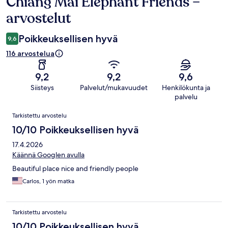
Chiang Mai Elephant Friends –
Arvostelut
arvostelut
Poikkeuksellisen hyvä
9,6
116 arvostelua
9,2
9,2
9,6
Siisteys
Palvelut/mukavuudet
Henkilökunta ja
palvelu
Arvostelut
Tarkistettu arvostelu
10/10 Poikkeuksellisen hyvä
17.4.2026
Käännä Googlen avulla
Beautiful place nice and friendly people
Carlos, 1 yön matka
Tarkistettu arvostelu
10/10 Poikkeuksellisen hyvä