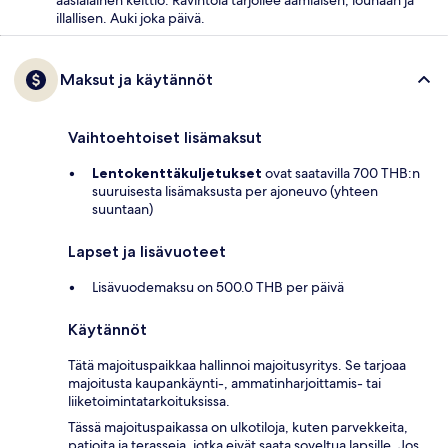
aasialainen keittiö. Ravintola tarjoilee aamiaisen, lounaan ja
illallisen. Auki joka päivä.
Maksut ja käytännöt
Vaihtoehtoiset lisämaksut
Lentokenttäkuljetukset
ovat saatavilla 700 THB:n
suuruisesta lisämaksusta per ajoneuvo (yhteen
suuntaan)
Lapset ja lisävuoteet
Lisävuodemaksu on 500.0 THB per päivä
Käytännöt
Tätä majoituspaikkaa hallinnoi majoitusyritys. Se tarjoaa
majoitusta kaupankäynti-, ammatinharjoittamis- tai
liiketoimintatarkoituksissa.
Tässä majoituspaikassa on ulkotiloja, kuten parvekkeita,
patioita ja terasseja, jotka eivät saata soveltua lapsille. Jos