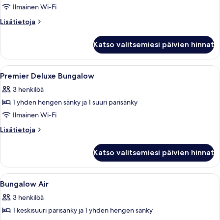
Room
Ilmainen Wi-Fi
with
Lisätietoja
Lisätietoja
Pool
huoneesta
Double
Side
Katso valitsemiesi päivien hinnat
Room
kuvat
with
Pool
Avaa
Ilmainen Wi-Fi, vuodevaatteet
12
Side
Premier Deluxe Bungalow
kaikki
3 henkilöä
huonetyypin
1 yhden hengen sänky ja 1 suuri parisänky
Premier
Deluxe
Ilmainen Wi-Fi
Bungalow
Lisätietoja
Lisätietoja
kuvat
huoneesta
Premier
Katso valitsemiesi päivien hinnat
Deluxe
Bungalow
Avaa
Ilmainen Wi-Fi, vuodevaatteet
6
Bungalow Air
kaikki
3 henkilöä
huonetyypin
1 keskisuuri parisänky ja 1 yhden hengen sänky
Bungalow