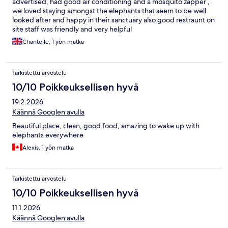
advertised, had good air conditioning and a mosquito zapper ,
we loved staying amongst the elephants that seem to be well
looked after and happy in their sanctuary also good restraunt on
site staff was friendly and very helpful
Chantelle, 1 yön matka
Tarkistettu arvostelu
10/10 Poikkeuksellisen hyvä
19.2.2026
Käännä Googlen avulla
Beautiful place, clean, good food, amazing to wake up with
elephants everywhere
Alexis, 1 yön matka
Tarkistettu arvostelu
10/10 Poikkeuksellisen hyvä
11.1.2026
Käännä Googlen avulla