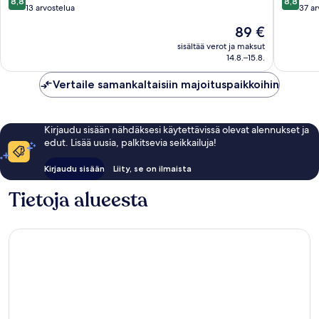
8,8
8,8
kautta
kautta
13 arvostelua
37 ar
10,
10,
Hinta
89 €
Loistava,
Loistava,
on
13
37
sisältää verot ja maksut
89 €
14.8.–15.8.
arvostelua
arvostel
Vertaile samankaltaisiin majoituspaikkoihin
Kirjaudu sisään nähdäksesi käytettävissä olevat alennukset ja
edut. Lisää uusia, palkitsevia seikkailuja!
Kirjaudu sisään
Liity, se on ilmaista
Tietoja alueesta