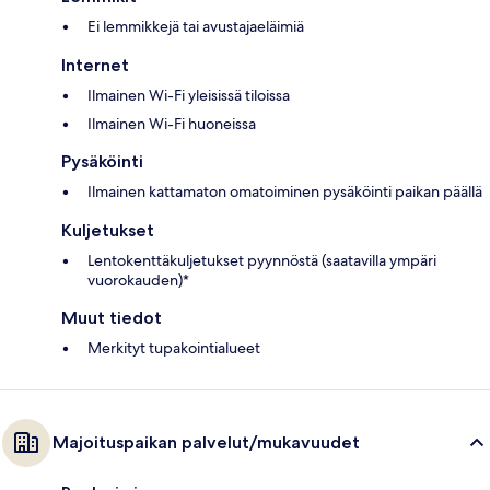
Ei lemmikkejä tai avustajaeläimiä
Internet
Ilmainen Wi-Fi yleisissä tiloissa
Ilmainen Wi-Fi huoneissa
Pysäköinti
Ilmainen kattamaton omatoiminen pysäköinti paikan päällä
Kuljetukset
Lentokenttäkuljetukset pyynnöstä (saatavilla ympäri
vuorokauden)*
Muut tiedot
Merkityt tupakointialueet
Majoituspaikan palvelut/mukavuudet