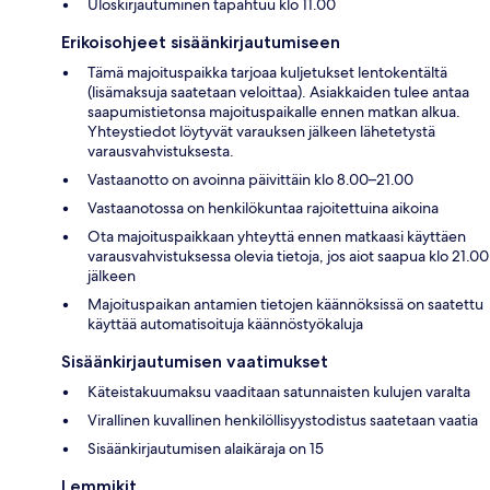
Uloskirjautuminen tapahtuu klo 11.00
Erikoisohjeet sisäänkirjautumiseen
Tämä majoituspaikka tarjoaa kuljetukset lentokentältä
(lisämaksuja saatetaan veloittaa). Asiakkaiden tulee antaa
saapumistietonsa majoituspaikalle ennen matkan alkua.
Yhteystiedot löytyvät varauksen jälkeen lähetetystä
varausvahvistuksesta.
Vastaanotto on avoinna päivittäin klo 8.00–21.00
Vastaanotossa on henkilökuntaa rajoitettuina aikoina
Ota majoituspaikkaan yhteyttä ennen matkaasi käyttäen
varausvahvistuksessa olevia tietoja, jos aiot saapua klo 21.00
jälkeen
Majoituspaikan antamien tietojen käännöksissä on saatettu
käyttää automatisoituja käännöstyökaluja
Sisäänkirjautumisen vaatimukset
Käteistakuumaksu vaaditaan satunnaisten kulujen varalta
Virallinen kuvallinen henkilöllisyystodistus saatetaan vaatia
Sisäänkirjautumisen alaikäraja on 15
Lemmikit