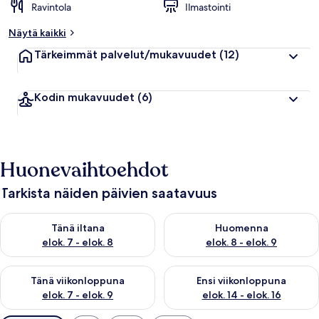
Ravintola
Ilmastointi
Näytä kaikki
Tärkeimmät palvelut/mukavuudet
(12)
Kodin mukavuudet
(6)
Huonevaihtoehdot
Tarkista näiden päivien saatavuus
Tarkista tämän illan saatavuus elok. 7 - elok. 8
Tarkista huomisen saatavuus el
Tänä iltana
Huomenna
elok. 7 - elok. 8
elok. 8 - elok. 9
Tarkista tämän viikonlopun saatavuus elok. 7 - elok. 9
Tarkista ensi viikonlopun saatav
Tänä viikonloppuna
Ensi viikonloppuna
elok. 7 - elok. 9
elok. 14 - elok. 16