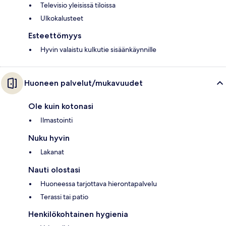
Televisio yleisissä tiloissa
Ulkokalusteet
Esteettömyys
Hyvin valaistu kulkutie sisäänkäynnille
Huoneen palvelut/mukavuudet
Ole kuin kotonasi
Ilmastointi
Nuku hyvin
Lakanat
Nauti olostasi
Huoneessa tarjottava hierontapalvelu
Terassi tai patio
Henkilökohtainen hygienia