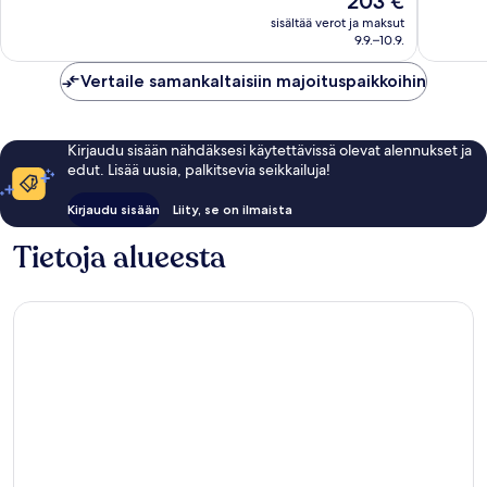
203 €
Poikkeuksellisen
Upea,
on
hyvä,
1 004
sisältää verot ja maksut
203 €
9.9.–10.9.
942
arvostel
arvostelua
Vertaile samankaltaisiin majoituspaikkoihin
Kirjaudu sisään nähdäksesi käytettävissä olevat alennukset ja
edut. Lisää uusia, palkitsevia seikkailuja!
Kirjaudu sisään
Liity, se on ilmaista
Tietoja alueesta