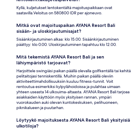
Kyllä, kuljetukset lentokentältä majoituspaikkaan ovat
saatavilla.Veloitus on 580800 IDR per ajoneuvo.
Mitkä ovat majoituspaikan AYANA Resort Bali
sisään- ja uloskirjautumisajat?
Sisäänkirjautuminen alkaa: klo 15.00. Sisäänkirjautuminen
päättyy: klo 0.00. Uloskirjautuminen tapahtuu klo 12.00.
Mitä tekemistä AYANA Resort Bali ja sen
lähiympäristö tarjoavat?
Harjoittele swingiäsi paikan päällä olevalla golfkentällä tai kehitä
pelitaitojasi tenniskentillä. Muihin paikan päällä oleviin
aktiviteettimahdollisuuksiin kuuluu fitness-tunnit. Voit
rentoutua esimerkiksi kylpylähoidoissa ja pulahtaa uimaan
yhteen useasta 14 ulkouima-altaasta. AYANA Resort Bali tarjoaa
asiakkaiden käyttöön myös yksityisen rannan, ympäri
vuorokauden auki olevan kuntokeskuksen, pelihuoneen,
piknikalueen ja puutarhan.
Löytyykö majoituksesta AYANA Resort Bali yksityisiä
ulkotiloja?