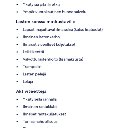
Yksityisiä piknikretkiä
Ympärivuorokautinen huonepalvelu
Lasten kanssa matkustaville
Lapset majoittuvat ilmaiseksi (katso lisätiedot)
Ilmainen lastenkerho
Ilmaiset alueelliset kuljetukset
Leikkikenttä
Valvottu lastenhoito (lisämaksusta)
Trampoliini
Lasten pelejä
Leluja
Aktiviteetteja
Yksityisellä rannalla
Ilmainen rantaklubi
Ilmaiset rantakuljetukset
Tennismahdollisuus