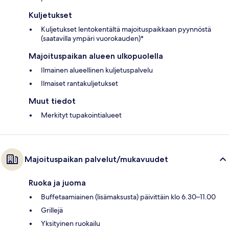
Kuljetukset
Kuljetukset lentokentältä majoituspaikkaan pyynnöstä
(saatavilla ympäri vuorokauden)*
Majoituspaikan alueen ulkopuolella
Ilmainen alueellinen kuljetuspalvelu
Ilmaiset rantakuljetukset
Muut tiedot
Merkityt tupakointialueet
Majoituspaikan palvelut/mukavuudet
Ruoka ja juoma
Buffetaamiainen (lisämaksusta) päivittäin klo 6.30–11.00
Grillejä
Yksityinen ruokailu