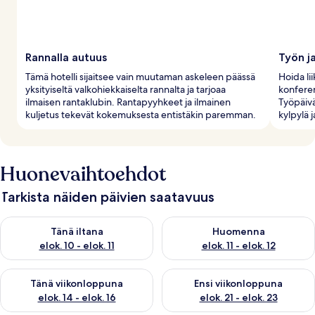
Rannalla autuus
Työn ja
Tämä hotelli sijaitsee vain muutaman askeleen päässä
Hoida li
yksityiseltä valkohiekkaiselta rannalta ja tarjoaa
konferen
ilmaisen rantaklubin. Rantapyyhkeet ja ilmainen
Työpäivä
kuljetus tekevät kokemuksesta entistäkin paremman.
kylpylä 
Huonevaihtoehdot
Tarkista näiden päivien saatavuus
Tarkista tämän illan saatavuus elok. 10 - elok. 11
Tarkista huomisen saatavuus elo
Tänä iltana
Huomenna
elok. 10 - elok. 11
elok. 11 - elok. 12
Tarkista tämän viikonlopun saatavuus elok. 14 - elok. 16
Tarkista ensi viikonlopun saata
Tänä viikonloppuna
Ensi viikonloppuna
elok. 14 - elok. 16
elok. 21 - elok. 23