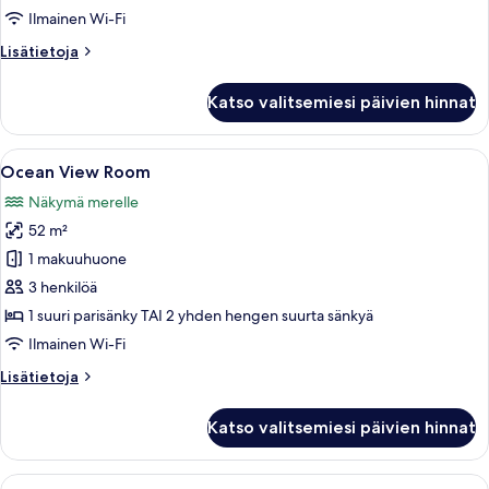
Ilmainen Wi-Fi
Lisätietoja
Lisätietoja
huoneesta
Resort
Katso valitsemiesi päivien hinnat
View
Room
Avaa
Hotellihuone, jossa on kaksi sänkyä, t
7
Ocean View Room
kaikki
Näkymä merelle
huonetyypin
52 m²
Ocean
View
1 makuuhuone
Room
3 henkilöä
kuvat
1 suuri parisänky TAI 2 yhden hengen suurta sänkyä
Ilmainen Wi-Fi
Lisätietoja
Lisätietoja
huoneesta
Ocean
Katso valitsemiesi päivien hinnat
View
Room
Avaa
Makuuhuoneessa on suuri sänky, tuoli