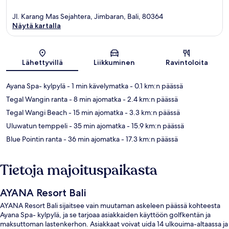
Jl. Karang Mas Sejahtera, Jimbaran, Bali, 80364
Näytä kartalla
Kartta
Lähettyvillä
Liikkuminen
Ravintoloita
Ayana Spa- kylpylä
- 1 min kävelymatka
- 0.1 km:n päässä
Tegal Wangin ranta
- 8 min ajomatka
- 2.4 km:n päässä
Tegal Wangi Beach
- 15 min ajomatka
- 3.3 km:n päässä
Uluwatun temppeli
- 35 min ajomatka
- 15.9 km:n päässä
Blue Pointin ranta
- 36 min ajomatka
- 17.3 km:n päässä
Tietoja majoituspaikasta
AYANA Resort Bali
AYANA Resort Bali sijaitsee vain muutaman askeleen päässä kohteesta
Ayana Spa- kylpylä, ja se tarjoaa asiakkaiden käyttöön golfkentän ja
maksuttoman lastenkerhon. Asiakkaat voivat uida 14 ulkouima-altaassa ja