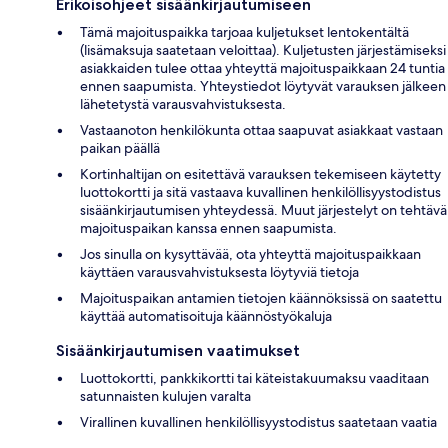
Erikoisohjeet sisäänkirjautumiseen
Tämä majoituspaikka tarjoaa kuljetukset lentokentältä
(lisämaksuja saatetaan veloittaa). Kuljetusten järjestämiseksi
asiakkaiden tulee ottaa yhteyttä majoituspaikkaan 24 tuntia
ennen saapumista. Yhteystiedot löytyvät varauksen jälkeen
lähetetystä varausvahvistuksesta.
Vastaanoton henkilökunta ottaa saapuvat asiakkaat vastaan
paikan päällä
Kortinhaltijan on esitettävä varauksen tekemiseen käytetty
luottokortti ja sitä vastaava kuvallinen henkilöllisyystodistus
sisäänkirjautumisen yhteydessä. Muut järjestelyt on tehtävä
majoituspaikan kanssa ennen saapumista.
Jos sinulla on kysyttävää, ota yhteyttä majoituspaikkaan
käyttäen varausvahvistuksesta löytyviä tietoja
Majoituspaikan antamien tietojen käännöksissä on saatettu
käyttää automatisoituja käännöstyökaluja
Sisäänkirjautumisen vaatimukset
Luottokortti, pankkikortti tai käteistakuumaksu vaaditaan
satunnaisten kulujen varalta
Virallinen kuvallinen henkilöllisyystodistus saatetaan vaatia