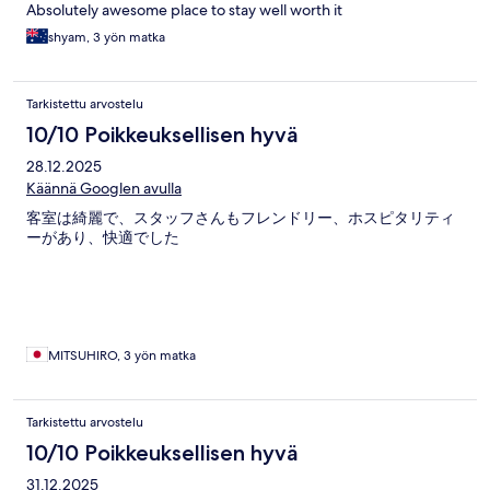
Absolutely awesome place to stay well worth it
shyam, 3 yön matka
Tarkistettu arvostelu
10/10 Poikkeuksellisen hyvä
28.12.2025
Käännä Googlen avulla
客室は綺麗で、スタッフさんもフレンドリー、ホスピタリティ
ーがあり、快適でした
MITSUHIRO, 3 yön matka
Tarkistettu arvostelu
10/10 Poikkeuksellisen hyvä
31.12.2025