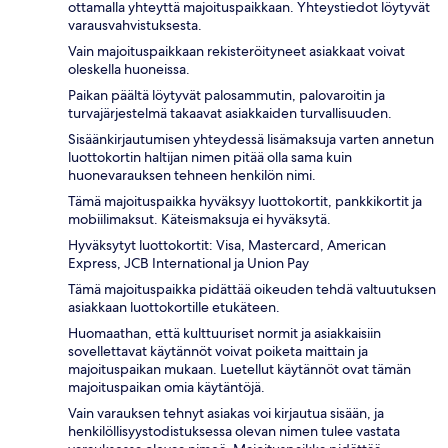
ottamalla yhteyttä majoituspaikkaan. Yhteystiedot löytyvät
varausvahvistuksesta.
Vain majoituspaikkaan rekisteröityneet asiakkaat voivat
oleskella huoneissa.
Paikan päältä löytyvät palosammutin, palovaroitin ja
turvajärjestelmä takaavat asiakkaiden turvallisuuden.
Sisäänkirjautumisen yhteydessä lisämaksuja varten annetun
luottokortin haltijan nimen pitää olla sama kuin
huonevarauksen tehneen henkilön nimi.
Tämä majoituspaikka hyväksyy luottokortit, pankkikortit ja
mobiilimaksut. Käteismaksuja ei hyväksytä.
Hyväksytyt luottokortit: Visa, Mastercard, American
Express, JCB International ja Union Pay
Tämä majoituspaikka pidättää oikeuden tehdä valtuutuksen
asiakkaan luottokortille etukäteen.
Huomaathan, että kulttuuriset normit ja asiakkaisiin
sovellettavat käytännöt voivat poiketa maittain ja
majoituspaikan mukaan. Luetellut käytännöt ovat tämän
majoituspaikan omia käytäntöjä.
Vain varauksen tehnyt asiakas voi kirjautua sisään, ja
henkilöllisyystodistuksessa olevan nimen tulee vastata