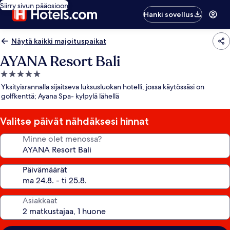
Siirry sivun pääosioon
Hanki sovellus
Näytä kaikki majoituspaikat
AYANA Resort Bali
5.0
tähden
Yksityisrannalla sijaitseva luksusluokan hotelli, jossa käytössäsi on
majoituspaikka
golfkenttä; Ayana Spa- kylpylä lähellä
Valitse päivät nähdäksesi hinnat
Minne olet menossa?
Päivämäärät
Asiakkaat