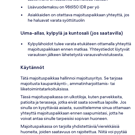
Lisävuodemaksu on 986150 IDR per yö
Asiakkaiden on otettava majoituspaikkaan yhteyttä, jos
he haluavat varata syöttötuolin
Uima-allas, kylpylä ja kuntosali (jos saatavilla)
Kylpylähoidot tulee varata etukäteen ottamalla yhteyttä
majoituspaikkaan ennen matkaa. Yhteystiedot löytyvät
varauksen jälkeen lähetetystä varausvahvistuksesta.
Käytännöt
Tätä majoituspaikkaa hallinnoi majoitusyritys. Se tarjoaa
majoitusta kaupankäynti-, ammatinharjoittamis- tai
liiketoimintatarkoituksissa.
Tässä majoituspaikassa on ulkotiloja, kuten parvekkeita,
patioita ja terasseja, jotka eivät saata soveltua lapsille. Jos
sinulla on kysyttävää asiasta, suosittelemme sinua ottamaan
yhteyttä majoituspaikkaan ennen saapumistasi, jotta he
voivat antaa sinulle tarpeisiisi sopivan huoneen.
Majoituspaikassa on tarjolla yhdistettäviä/vierekkäisiä
huoneita, joiden saatavuus on rajoitettua. Niitä voi pyytää