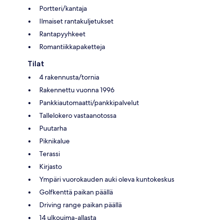
Portteri/kantaja
Ilmaiset rantakuljetukset
Rantapyyhkeet
Romantiikkapaketteja
Tilat
4 rakennusta/tornia
Rakennettu vuonna 1996
Pankkiautomaatti/pankkipalvelut
Tallelokero vastaanotossa
Puutarha
Piknikalue
Terassi
Kirjasto
Ympäri vuorokauden auki oleva kuntokeskus
Golfkenttä paikan päällä
Driving range paikan päällä
14 ulkouima-allasta