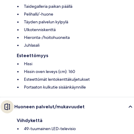
Taidegalleria paikan päällä
Pelihalli/-huone
Täyden palvelun kylpylä
Ulkotenniskenttä
Hieronta-/hoitohuoneita
Juhlasali
Esteettömyys
Hissi
Hissin oven leveys (cm): 160
Esteettömät lentokenttäkuljetukset
Portaaton kulkutie sisäänkäynnille
Huoneen palvelut/mukavuudet
Viihdykettä
49-tuumainen LED-televisio