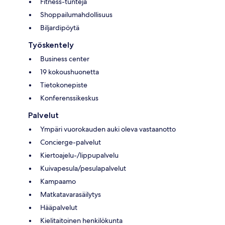
Fitness-tunteja
Shoppailumahdollisuus
Biljardipöytä
Työskentely
Business center
19 kokoushuonetta
Tietokonepiste
Konferenssikeskus
Palvelut
Ympäri vuorokauden auki oleva vastaanotto
Concierge-palvelut
Kiertoajelu-/lippupalvelu
Kuivapesula/pesulapalvelut
Kampaamo
Matkatavarasäilytys
Hääpalvelut
Kielitaitoinen henkilökunta