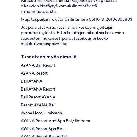
varauksessa olevaa nimeä. Majoituspaikka pidättää
oikeuden kieltäytyä varauksiin tehtävistä
nimenmuutoksista.
Majoituspaikan rekisteröintinumero 55110, 8120106853803
Jos peruutat varauksesi, sinua koskee majoittajan
peruutuskäytäntö. EU:n kuluttajan oikeuksia koskevien
säädösten mukaisesti peruutusoikeus ei koske
majoitusvarauspalveluita.
Tunnetaan myös nimellä
AYANA Bali Resort
AYANA Resort
Bali AYANA
Bali AYANA Resort
Bali Resort AYANA
Resort AYANA Bali
Ayana Hotel Jimbaran
AYANA Resort And Spa Bali/Jimbaran
AYANA Resort Spa BALI
AYANA Resort Bali Hotel