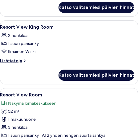
Ocean
kuvat
Katso valitsemiesi päivien hinnat
View
King
Suite
Avaa
Minibaari, tallelokero huoneessa, ty
4
Resort View King Room
kaikki
2 henkilöä
huonetyypin
1 suuri parisänky
Resort
View
Ilmainen Wi-Fi
King
Lisätietoja
Lisätietoja
Room
huoneesta
Resort
kuvat
Katso valitsemiesi päivien hinnat
View
King
Room
Avaa
Tilava hotellihuone, jossa on suuri sän
8
Resort View Room
kaikki
Näkymä lomakeskukseen
huonetyypin
52 m²
Resort
View
1 makuuhuone
Room
3 henkilöä
kuvat
1 suuri parisänky TAI 2 yhden hengen suurta sänkyä