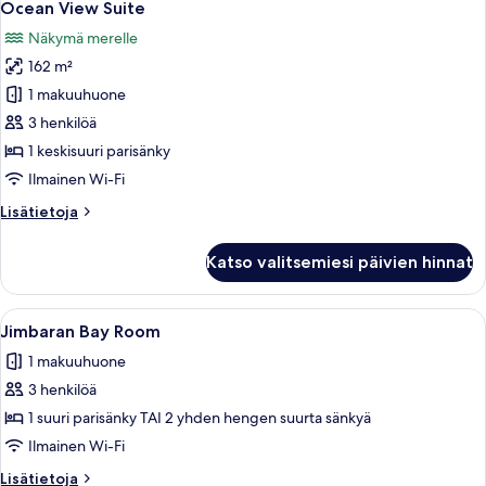
10
Ocean View Suite
kaikki
Näkymä merelle
huonetyypin
162 m²
Ocean
View
1 makuuhuone
Suite
3 henkilöä
kuvat
1 keskisuuri parisänky
Ilmainen Wi-Fi
Lisätietoja
Lisätietoja
huoneesta
Ocean
Katso valitsemiesi päivien hinnat
View
Suite
Avaa
Tilava hotellihuone, jossa on suuri sän
5
Jimbaran Bay Room
kaikki
1 makuuhuone
huonetyypin
3 henkilöä
Jimbaran
Bay
1 suuri parisänky TAI 2 yhden hengen suurta sänkyä
Room
Ilmainen Wi-Fi
kuvat
Lisätietoja
Lisätietoja