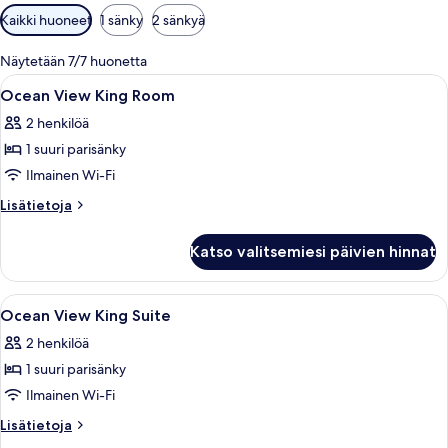
Huoneille
Kaikki huoneet
1 sänky
2 sänkyä
saatavilla
olevia
Näytetään 7/7 huonetta
suodattimia
Avaa
Minibaari, tallelokero huoneessa, ty
4
Ocean View King Room
kaikki
2 henkilöä
huonetyypin
1 suuri parisänky
Ocean
View
Ilmainen Wi-Fi
King
Lisätietoja
Lisätietoja
Room
huoneesta
Ocean
kuvat
Katso valitsemiesi päivien hinnat
View
King
Room
Avaa
Minibaari, tallelokero huoneessa, ty
4
Ocean View King Suite
kaikki
2 henkilöä
huonetyypin
1 suuri parisänky
Ocean
View
Ilmainen Wi-Fi
King
Lisätietoja
Lisätietoja
Suite
huoneesta