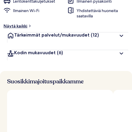
Lentokenttäkuljetukset
Ilmainen pysäköinti
Ilmainen Wi-Fi
Yhdistettäviä huoneita
saatavilla
Näytä kaikki
Tärkeimmät palvelut/mukavuudet
(12)
Kodin mukavuudet
(6)
Suosikkimajoituspaikkamme