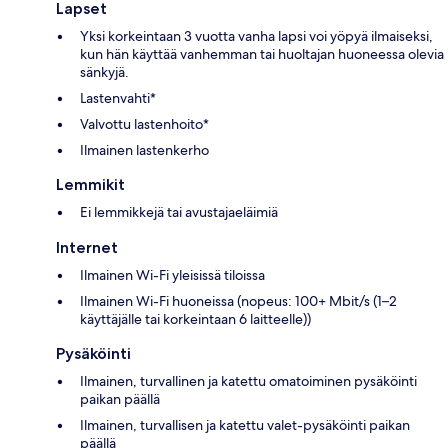
Lapset
Yksi korkeintaan 3 vuotta vanha lapsi voi yöpyä ilmaiseksi,
kun hän käyttää vanhemman tai huoltajan huoneessa olevia
sänkyjä.
Lastenvahti*
Valvottu lastenhoito*
Ilmainen lastenkerho
Lemmikit
Ei lemmikkejä tai avustajaeläimiä
Internet
Ilmainen Wi-Fi yleisissä tiloissa
Ilmainen Wi-Fi huoneissa (nopeus: 100+ Mbit/s (1–2
käyttäjälle tai korkeintaan 6 laitteelle))
Pysäköinti
Ilmainen, turvallinen ja katettu omatoiminen pysäköinti
paikan päällä
Ilmainen, turvallisen ja katettu valet-pysäköinti paikan
päällä