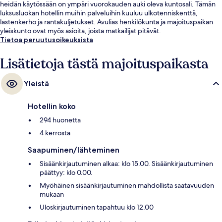
heidän käytössään on ympäri vuorokauden auki oleva kuntosali. Tämän
luksusluokan hotellin muihin palveluihin kuuluu ulkotenniskenttä,
lastenkerho ja rantakuljetukset. Avulias henkilökunta ja majoituspaikan
yleiskunto ovat myös asioita, joista matkailijat pitävät.
Tietoa peruutusoikeuksista
Lisätietoja tästä majoituspaikasta
Yleistä
Hotellin koko
294 huonetta
4 kerrosta
Saapuminen/lähteminen
Sisäänkirjautuminen alkaa: klo 15.00. Sisäänkirjautuminen
päättyy: klo 0.00.
Myöhäinen sisäänkirjautuminen mahdollista saatavuuden
mukaan
Uloskirjautuminen tapahtuu klo 12.00