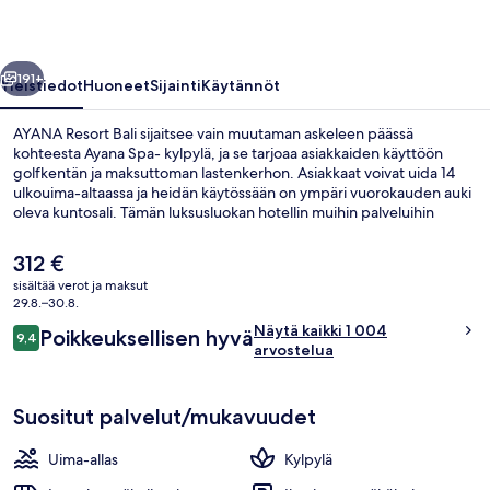
llinen
Seuraava
191+
Yleistiedot
Huoneet
Sijainti
Käytännöt
AYANA Resort Bali sijaitsee vain muutaman askeleen päässä
kohteesta Ayana Spa- kylpylä, ja se tarjoaa asiakkaiden käyttöön
golfkentän ja maksuttoman lastenkerhon. Asiakkaat voivat uida 14
ulkouima-altaassa ja heidän käytössään on ympäri vuorokauden auki
oleva kuntosali. Tämän luksusluokan hotellin muihin palveluihin
kuuluu ulkotenniskenttä, lastenkerho ja rantakuljetukset. Avulias
henkilökunta ja majoituspaikan yleiskunto ovat myös asioita, joista
Nykyinen
312 €
matkailijat pitävät.
hinta
sisältää verot ja maksut
on
29.8.–30.8.
Näkymä rannalle/valtamerelle
312 €
Arvostelut
Näytä kaikki 1 004
Poikkeuksellisen hyvä
9,4
9,4 kautta 10.
arvostelua
Suositut palvelut/mukavuudet
Uima-allas
Kylpylä