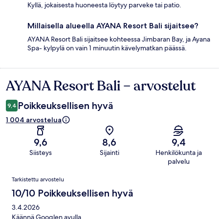
Kyllä, jokaisesta huoneesta löytyy parveke tai patio.
Millaisella alueella AYANA Resort Bali sijaitsee?
AYANA Resort Bali sijaitsee kohteessa Jimbaran Bay, ja Ayana
Spa- kylpylä on vain 1 minuutin kävelymatkan päässä.
AYANA Resort Bali – arvostelut
Arvostelut
Poikkeuksellisen hyvä
9,4
1 004 arvostelua
9,6
8,6
9,4
Siisteys
Sijainti
Henkilökunta ja
palvelu
Arvostelut
Tarkistettu arvostelu
10/10 Poikkeuksellisen hyvä
3.4.2026
Käännä Googlen avulla