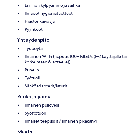
Erillinen kylpyamme ja suihku
Ilmaiset hygieniatuotteet
Hiustenkuivaaja
Pyyhkeet
Yhteydenpito
Työpöytä
Ilmainen Wi-Fi (nopeus 100+ Mbit/s (1–2 käyttäjälle tai
korkeintaan 6 laitteelle))
Puhelin
Työtuoli
Sähköadapterit/laturit
Ruoka ja juoma
Ilmainen pullovesi
Syöttötuoli
Ilmaiset teepussit / ilmainen pikakahvi
Muuta