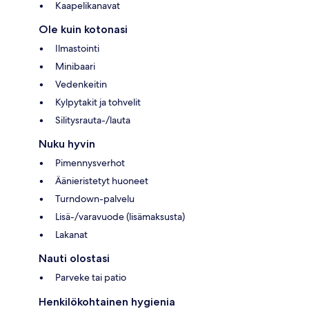
Kaapelikanavat
Ole kuin kotonasi
Ilmastointi
Minibaari
Vedenkeitin
Kylpytakit ja tohvelit
Silitysrauta-/lauta
Nuku hyvin
Pimennysverhot
Äänieristetyt huoneet
Turndown-palvelu
Lisä-/varavuode (lisämaksusta)
Lakanat
Nauti olostasi
Parveke tai patio
Henkilökohtainen hygienia