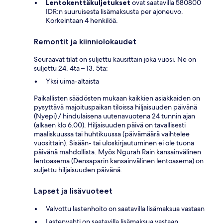
Lentokenttäkuljetukset
ovat saatavilla 580800
IDR:n suuruisesta lisämaksusta per ajoneuvo.
Korkeintaan 4 henkilöä.
Remontit ja kiinniolokaudet
Seuraavat tilat on suljettu kausittain joka vuosi. Ne on
suljettu 24. 4ta – 13. 5ta:
Yksi uima-altaista
Paikallisten säädösten mukaan kaikkien asiakkaiden on
pysyttävä majoituspaikan tiloissa hiljaisuuden päivänä
(Nyepi) / hindulaisena uutenavuotena 24 tunnin ajan
(alkaen klo 6.00). Hiljaisuuden päivä on tavallisesti
maaliskuussa tai huhtikuussa (päivämäärä vaihtelee
vuosittain). Sisään- tai uloskirjautuminen ei ole tuona
päivänä mahdollista. Myös Ngurah Rain kansainvälinen
lentoasema (Densaparin kansainvälinen lentoasema) on
suljettu hiljaisuuden päivänä.
Lapset ja lisävuoteet
Valvottu lastenhoito on saatavilla lisämaksua vastaan
Lastenvahti on saatavilla lisämaksua vastaan