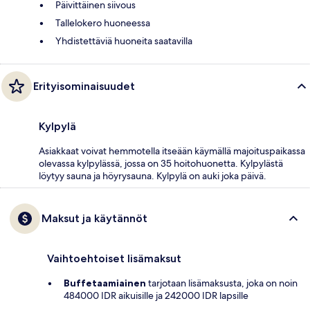
Päivittäinen siivous
Tallelokero huoneessa
Yhdistettäviä huoneita saatavilla
Erityisominaisuudet
Kylpylä
Asiakkaat voivat hemmotella itseään käymällä majoituspaikassa
olevassa kylpylässä, jossa on 35 hoitohuonetta. Kylpylästä
löytyy sauna ja höyrysauna. Kylpylä on auki joka päivä.
Maksut ja käytännöt
Vaihtoehtoiset lisämaksut
Buffetaamiainen
tarjotaan lisämaksusta, joka on noin
484000 IDR aikuisille ja 242000 IDR lapsille