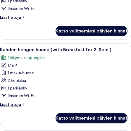
1 parisänky
näköala
Ilmainen Wi-Fi
puistoon
Lisätietoja
Lisätietoja
kuvat
huoneesta
Kahden
Katso valitsemiesi päivien hinnat
hengen
deluxe-
huone,
Avaa
Moderni kylpyhuone, jossa on valkoinen 
6
näköala
Kahden hengen huone (with Breakfast for 2, Semi)
kaikki
puistoon
Näkymä kaupungille
huonetyypin
17 m²
Kahden
hengen
1 makuuhuone
huone
2 henkilöä
(with
1 parisänky
Breakfast
Ilmainen Wi-Fi
for
Lisätietoja
Lisätietoja
2,
huoneesta
Semi)
Kahden
Katso valitsemiesi päivien hinnat
kuvat
hengen
huone
(with