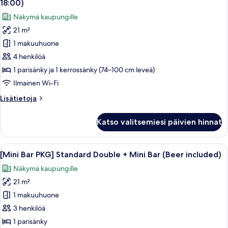
18:00)
18:00)
(Check-
huonetyypin
kuvat
Näkymä kaupungille
in
[30
12:00
21 m²
Hours
~
1 makuuhuone
Stay]
Check-
out
Family
4 henkilöä
18:00)
Room
1 parisänky ja 1 kerrossänky (74–100 cm leveä)
(Check-
Ilmainen Wi-Fi
in
Lisätietoja
Lisätietoja
12:00
huoneesta
~
[30
Katso valitsemiesi päivien hinnat
Hours
Check-
Stay]
out
Family
Avaa
Pringles-sipsejä, Terra-olutta, Snicker
18:00)
6
Room
[Mini Bar PKG] Standard Double + Mini Bar (Beer included)
kaikki
kuvat
(Check-
Näkymä kaupungille
in
huonetyypin
12:00
21 m²
[Mini
~
Bar
1 makuuhuone
Check-
PKG]
out
3 henkilöä
18:00)
Standard
1 parisänky