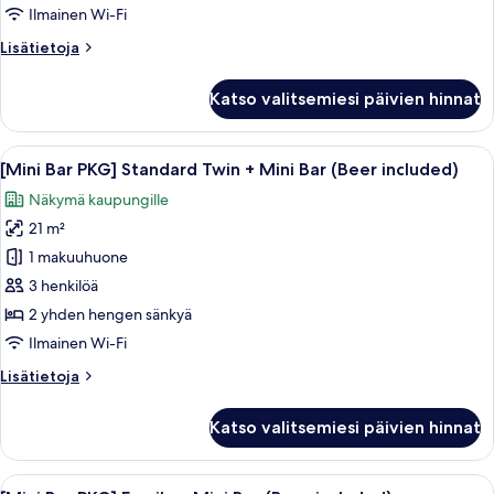
Double
Ilmainen Wi-Fi
+
Lisätietoja
Lisätietoja
Mini
huoneesta
Bar
[Mini
Katso valitsemiesi päivien hinnat
(Beer
Bar
PKG]
included)
Standard
Avaa
Pringles-sipsejä, Terra-olutta, Snicker
kuvat
8
Double
[Mini Bar PKG] Standard Twin + Mini Bar (Beer included)
kaikki
+
Näkymä kaupungille
Mini
huonetyypin
Bar
21 m²
[Mini
(Beer
Bar
1 makuuhuone
included)
PKG]
3 henkilöä
Standard
2 yhden hengen sänkyä
Twin
Ilmainen Wi-Fi
+
Lisätietoja
Lisätietoja
Mini
huoneesta
Bar
[Mini
Katso valitsemiesi päivien hinnat
(Beer
Bar
PKG]
included)
Standard
Avaa
Pringles-sipsejä, Terra-olutta, Snicker
kuvat
7
Twin