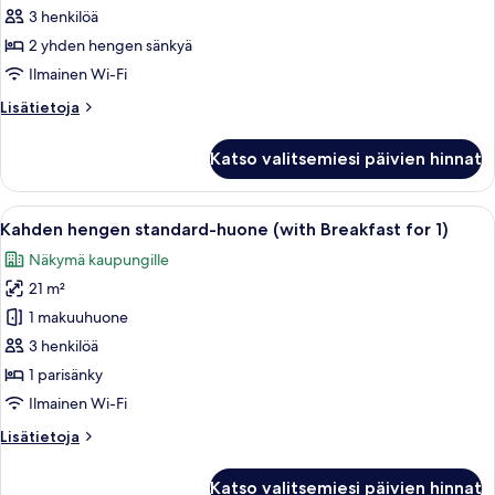
huone
3 henkilöä
(kaksi
2 yhden hengen sänkyä
sänkyä)
Ilmainen Wi-Fi
(with
Lisätietoja
Lisätietoja
Breakfast
huoneesta
for
Kahden
Katso valitsemiesi päivien hinnat
hengen
2)
standard-
kuvat
huone
Avaa
Pöytä on katettu erilaisilla aamiaisherk
6
(kaksi
Kahden hengen standard-huone (with Breakfast for 1)
kaikki
sänkyä)
Näkymä kaupungille
(with
huonetyypin
Breakfast
21 m²
Kahden
for
hengen
1 makuuhuone
2)
standard-
3 henkilöä
huone
1 parisänky
(with
Ilmainen Wi-Fi
Breakfast
Lisätietoja
Lisätietoja
for
huoneesta
1)
Kahden
Katso valitsemiesi päivien hinnat
hengen