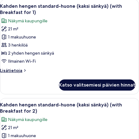
Avaa
Pöytä on katettu erilaisilla aamiaisherk
8
Breakfast
Kahden hengen standard-huone (kaksi sänkyä) (with
kaikki
for
Breakfast for 1)
2,
huonetyypin
Näkymä kaupungille
Semi)
Kahden
21 m²
hengen
1 makuuhuone
standard-
huone
3 henkilöä
(kaksi
2 yhden hengen sänkyä
sänkyä)
Ilmainen Wi-Fi
(with
Lisätietoja
Lisätietoja
Breakfast
huoneesta
for
Kahden
Katso valitsemiesi päivien hinnat
hengen
1)
standard-
kuvat
huone
Avaa
Pöytä on katettu erilaisilla aamiaisherk
8
(kaksi
Kahden hengen standard-huone (kaksi sänkyä) (with
kaikki
sänkyä)
Breakfast for 2)
(with
huonetyypin
Näkymä kaupungille
Breakfast
Kahden
for
21 m²
hengen
1)
1 makuuhuone
standard-