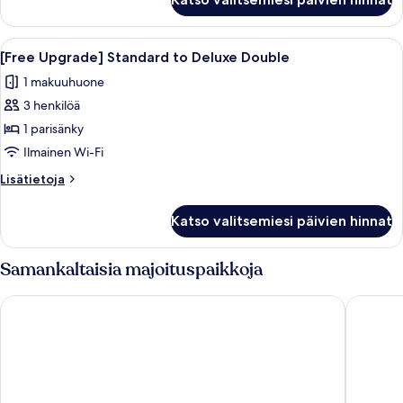
Upgrade]
Standard
to
Avaa
Kaupunkikuva, jossa yhdistyvät modern
1
Deluxe
[Free Upgrade] Standard to Deluxe Double
kaikki
Twin
1 makuuhuone
huonetyypin
3 henkilöä
[Free
Upgrade]
1 parisänky
Standard
Ilmainen Wi-Fi
to
Lisätietoja
Lisätietoja
Deluxe
huoneesta
Double
[Free
Katso valitsemiesi päivien hinnat
Upgrade]
kuvat
Standard
to
Samankaltaisia majoituspaikkoja
Deluxe
Double
Uljiro Co-Op Residence
Hotel S