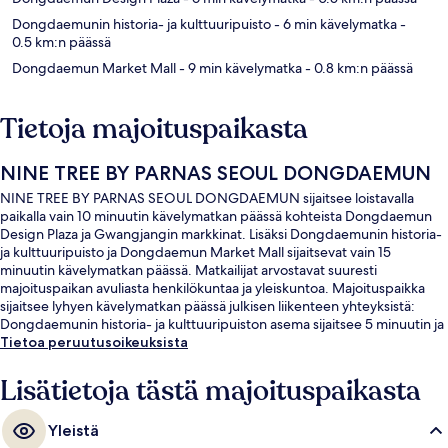
Dongdaemunin historia- ja kulttuuripuisto
- 6 min kävelymatka
-
0.5 km:n päässä
Dongdaemun Market Mall
- 9 min kävelymatka
- 0.8 km:n päässä
Tietoja majoituspaikasta
NINE TREE BY PARNAS SEOUL DONGDAEMUN
NINE TREE BY PARNAS SEOUL DONGDAEMUN sijaitsee loistavalla
paikalla vain 10 minuutin kävelymatkan päässä kohteista Dongdaemun
Design Plaza ja Gwangjangin markkinat. Lisäksi Dongdaemunin historia-
ja kulttuuripuisto ja Dongdaemun Market Mall sijaitsevat vain 15
minuutin kävelymatkan päässä. Matkailijat arvostavat suuresti
majoituspaikan avuliasta henkilökuntaa ja yleiskuntoa. Majoituspaikka
sijaitsee lyhyen kävelymatkan päässä julkisen liikenteen yhteyksistä:
Dongdaemunin historia- ja kulttuuripuiston asema sijaitsee 5 minuutin ja
Euljiro 4-gan asema 5 minuutin kävelymatkan päässä.
Tietoa peruutusoikeuksista
Lisätietoja tästä majoituspaikasta
Yleistä