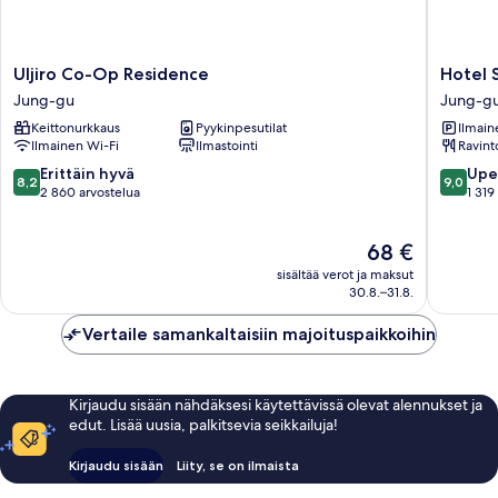
Uljiro
Hotel
Uljiro Co-Op Residence
Hotel 
Co-
Skypark
Jung-gu
Jung-g
Op
Kingsto
Keittonurkkaus
Pyykinpesutilat
Ilmain
Residence
Dongda
Ilmainen Wi-Fi
Ilmastointi
Ravint
Jung-
Jung-
gu
gu
8.2
9.0
Erittäin hyvä
Upe
8,2
9,0
kautta
kautta
2 860 arvostelua
1 319
10,
10,
Erittäin
Upea,
Hinta
68 €
hyvä,
1 319
on
2 860
arvostel
sisältää verot ja maksut
68 €
arvostelua
30.8.–31.8.
Vertaile samankaltaisiin majoituspaikkoihin
Kirjaudu sisään nähdäksesi käytettävissä olevat alennukset ja
edut. Lisää uusia, palkitsevia seikkailuja!
Kirjaudu sisään
Liity, se on ilmaista