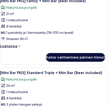
[Mini Bar PKG] Family + Mini Bar (Beer included)
kaikki
+
Näkymä kaupungille
Mini
huonetyypin
Bar
21 m²
[Mini
(Beer
Bar
1 makuuhuone
included)
PKG]
4 henkilöä
Family
1 parisänky ja 1 kerrossänky (74–100 cm leveä)
+
Ilmainen Wi-Fi
Mini
Lisätietoja
Lisätietoja
Bar
huoneesta
(Beer
[Mini
Katso valitsemiesi päivien hinnat
included)
Bar
PKG]
kuvat
Family
Avaa
Pringles-sipsejä, Terra-olutta, Snicker
11
+
[Mini Bar PKG] Standard Triple + Mini Bar (Beer included)
kaikki
Mini
Näkymä kaupungille
Bar
huonetyypin
(Beer
26 m²
[Mini
included)
Bar
1 makuuhuone
PKG]
4 henkilöä
Standard
3 yhden hengen sänkyä