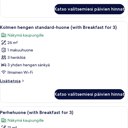
huoneesta
for
Kahden
Katso valitsemiesi päivien hinnat
hengen
2)
deluxe-
kuvat
huone,
Avaa
Pöytä on katettu erilaisilla aamiaisherk
11
näköala
Kolmen hengen standard-huone (with Breakfast for 3)
kaikki
puistoon
Näkymä kaupungille
(with
huonetyypin
Breakfast
26 m²
Kolmen
for
hengen
1 makuuhuone
2)
standard-
3 henkilöä
huone
3 yhden hengen sänkyä
(with
Ilmainen Wi-Fi
Breakfast
Lisätietoja
Lisätietoja
for
huoneesta
3)
Kolmen
Katso valitsemiesi päivien hinnat
kuvat
hengen
standard-
huone
Avaa
Pöytä on katettu erilaisilla aamiaisherk
7
(with
Perhehuone (with Breakfast for 3)
kaikki
Breakfast
Näkymä kaupungille
for
huonetyypin
3)
21 m²