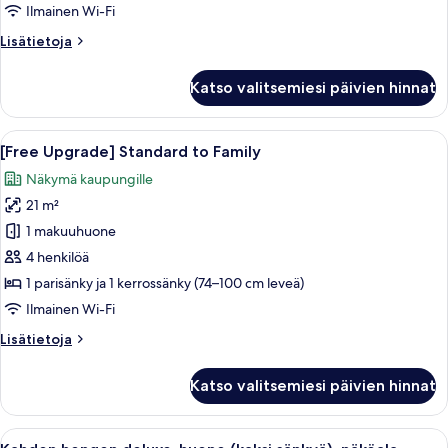
Triple
Ilmainen Wi-Fi
+
Lisätietoja
Lisätietoja
Mini
huoneesta
Bar
[Mini
Katso valitsemiesi päivien hinnat
(Beer
Bar
PKG]
included)
Standard
Avaa
Moderni hotellihuone, jossa on kerross
kuvat
6
Triple
[Free Upgrade] Standard to Family
kaikki
+
Näkymä kaupungille
Mini
huonetyypin
Bar
21 m²
[Free
(Beer
Upgrade]
1 makuuhuone
included)
Standard
4 henkilöä
to
1 parisänky ja 1 kerrossänky (74–100 cm leveä)
Family
Ilmainen Wi-Fi
kuvat
Lisätietoja
Lisätietoja
huoneesta
[Free
Katso valitsemiesi päivien hinnat
Upgrade]
Standard
to
Avaa
Hotellihuone, jossa on kaksi sänkyä, ty
8
Family