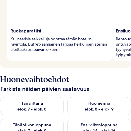
Ruokaparatiisi
Ensilu
Kulinaarisia seikkailuja odottaa tämän hotellin
Rentoudu
ravintola. Buffet-aamiainen tarjoaa herkullisen aterian
untuvap
aloittaaksesi päivän oikein.
tyynyval
kylpytak
Huonevaihtoehdot
Tarkista näiden päivien saatavuus
Tarkista tämän illan saatavuus elok. 7 - elok. 8
Tarkista huomisen saatavuus el
Tänä iltana
Huomenna
elok. 7 - elok. 8
elok. 8 - elok. 9
Tarkista tämän viikonlopun saatavuus elok. 7 - elok. 9
Tarkista ensi viikonlopun saatav
Tänä viikonloppuna
Ensi viikonloppuna
elok. 7 - elok. 9
elok. 14 - elok. 16