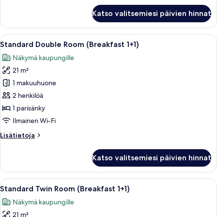
Complimentary
Katso valitsemiesi päivien hinnat
Breakfast
for
2_Standard
Avaa
Pöytä on katettu erilaisilla aamiaisherk
6
Double
Standard Double Room (Breakfast 1+1)
kaikki
Näkymä kaupungille
huonetyypin
21 m²
Standard
Double
1 makuuhuone
Room
2 henkilöä
(Breakfast
1 parisänky
1+1)
Ilmainen Wi-Fi
kuvat
Lisätietoja
Lisätietoja
huoneesta
Standard
Katso valitsemiesi päivien hinnat
Double
Room
(Breakfast
Avaa
Pöytä on katettu erilaisilla aamiaisherk
8
1+1)
Standard Twin Room (Breakfast 1+1)
kaikki
Näkymä kaupungille
huonetyypin
21 m²
Standard