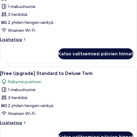
Twin
1 makuuhuone
Room
3 henkilöä
(Breakfast
2 yhden hengen sänkyä
1+1)
Ilmainen Wi-Fi
kuvat
Lisätietoja
Lisätietoja
huoneesta
Standard
Katso valitsemiesi päivien hinnat
Twin
Room
(Breakfast
Avaa
Hotellihuone, jossa on kaksi sänkyä, ty
8
1+1)
[Free Upgrade] Standard to Deluxe Twin
kaikki
Näkymä puistoon
huonetyypin
1 makuuhuone
[Free
Upgrade]
3 henkilöä
Standard
2 yhden hengen sänkyä
to
Ilmainen Wi-Fi
Deluxe
Lisätietoja
Lisätietoja
Twin
huoneesta
kuvat
[Free
Katso valitsemiesi päivien hinnat