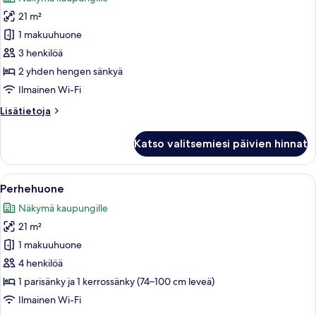
huonetyypin
21 m²
Kahden
hengen
1 makuuhuone
standard-
3 henkilöä
huone
2 yhden hengen sänkyä
(kaksi
Ilmainen Wi-Fi
sänkyä)
Lisätietoja
Lisätietoja
kuvat
huoneesta
Kahden
Katso valitsemiesi päivien hinnat
hengen
standard-
huone
Avaa
Moderni hotellihuone, jossa on kerrossä
6
(kaksi
Perhehuone
kaikki
sänkyä)
Näkymä kaupungille
huonetyypin
21 m²
Perhehuone
kuvat
1 makuuhuone
4 henkilöä
1 parisänky ja 1 kerrossänky (74–100 cm leveä)
Ilmainen Wi-Fi