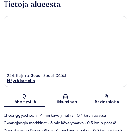
Tietoja alueesta
224, Eulji-ro, Seoul, Seoul, 04561
Näytä kartalla
Kartta
Lähettyvillä
Liikkuminen
Ravintoloita
Cheonggyecheon
- 4 min kävelymatka
- 0.4 km:n päässä
Gwangjangin markkinat
- 5 min kävelymatka
- 0.5 km:n päässä
Dongdaemun Design Plaza
- 6 min kävelymatka
- 0.5 km:n päässä