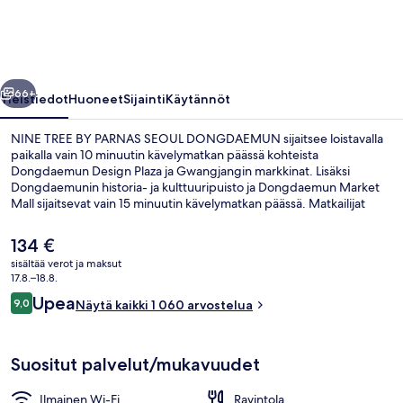
SEOUL
DONGDAEMUN
valokuvagalleria
llinen
Seuraava
66+
Yleistiedot
Huoneet
Sijainti
Käytännöt
NINE TREE BY PARNAS SEOUL DONGDAEMUN sijaitsee loistavalla
paikalla vain 10 minuutin kävelymatkan päässä kohteista
Dongdaemun Design Plaza ja Gwangjangin markkinat. Lisäksi
Dongdaemunin historia- ja kulttuuripuisto ja Dongdaemun Market
Mall sijaitsevat vain 15 minuutin kävelymatkan päässä. Matkailijat
arvostavat suuresti majoituspaikan avuliasta henkilökuntaa ja
yleiskuntoa. Majoituspaikka sijaitsee lyhyen kävelymatkan päässä
Nykyinen
134 €
julkisen liikenteen yhteyksistä: Dongdaemunin historia- ja
hinta
sisältää verot ja maksut
kulttuuripuiston asema sijaitsee 5 minuutin ja Euljiro 4-gan asema 5
on
17.8.–18.8.
minuutin kävelymatkan päässä.
Ulkopuoli
134 €
Arvostelut
Upea
9,0
Näytä kaikki 1 060 arvostelua
9,0 kautta 10.
Suositut palvelut/mukavuudet
Ilmainen Wi-Fi
Ravintola