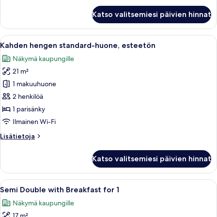
kuvat
Neljän
Katso valitsemiesi päivien hinnat
hengen
huone
(with
Avaa
Hotellihuone, jossa on sänky, työpöytä, 
7
Breakfast
Kahden hengen standard-huone, esteetön
kaikki
for
Näkymä kaupungille
4)
huonetyypin
21 m²
Kahden
hengen
1 makuuhuone
standard-
2 henkilöä
huone,
1 parisänky
esteetön
Ilmainen Wi-Fi
kuvat
Lisätietoja
Lisätietoja
huoneesta
Kahden
Katso valitsemiesi päivien hinnat
hengen
standard-
huone,
Avaa
Pöytä on katettu erilaisilla aamiaisherk
5
esteetön
Semi Double with Breakfast for 1
kaikki
Näkymä kaupungille
huonetyypin
17 m²