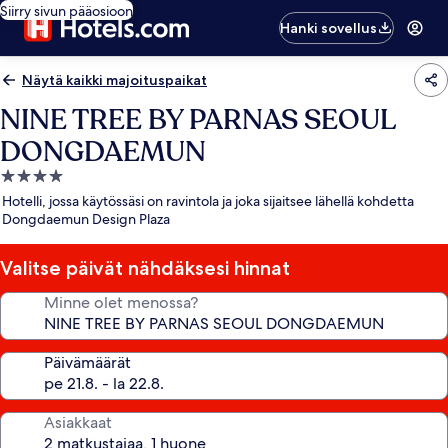
Siirry sivun pääosioon
Hanki sovellus
Näytä kaikki majoituspaikat
NINE TREE BY PARNAS SEOUL
DONGDAEMUN
4.0
tähden
Hotelli, jossa käytössäsi on ravintola ja joka sijaitsee lähellä kohdetta
majoituspaikka
Dongdaemun Design Plaza
Valitse päivät nähdäksesi hinnat
Minne olet menossa?
Päivämäärät
Asiakkaat