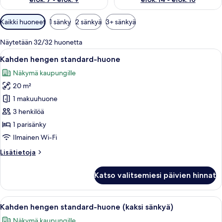
Huoneille
Kaikki huoneet
1 sänky
2 sänkyä
3+ sänkyä
saatavilla
olevia
Näytetään 32/32 huonetta
suodattimia
Avaa
Siististi pedattu sänky valkoisilla la
5
Kahden hengen standard-huone
kaikki
Näkymä kaupungille
huonetyypin
20 m²
Kahden
hengen
1 makuuhuone
standard-
3 henkilöä
huone
1 parisänky
kuvat
Ilmainen Wi-Fi
Lisätietoja
Lisätietoja
huoneesta
Kahden
Katso valitsemiesi päivien hinnat
hengen
standard-
huone
Avaa
Hotellihuone, jossa on kaksi sänkyä, ty
7
Kahden hengen standard-huone (kaksi sänkyä)
kaikki
Näkymä kaupungille