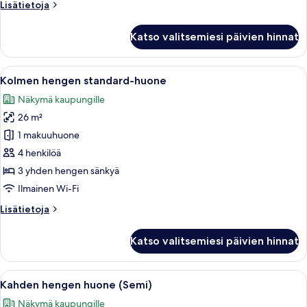
Lisätietoja
Lisätietoja
huoneesta
Perhehuone
Katso valitsemiesi päivien hinnat
Avaa
Hotellihuone, jossa on kaksi sänkyä, te
10
Kolmen hengen standard-huone
kaikki
Näkymä kaupungille
huonetyypin
26 m²
Kolmen
hengen
1 makuuhuone
standard-
4 henkilöä
huone
3 yhden hengen sänkyä
kuvat
Ilmainen Wi-Fi
Lisätietoja
Lisätietoja
huoneesta
Kolmen
Katso valitsemiesi päivien hinnat
hengen
standard-
huone
Avaa
Moderni kylpyhuone, jossa on valkoinen 
6
Kahden hengen huone (Semi)
kaikki
Näkymä kaupungille