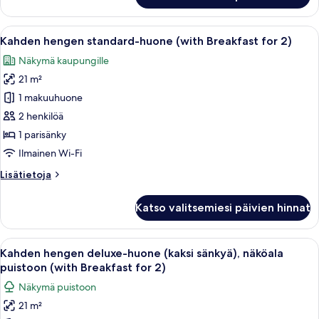
kuvat
standard-
huone
Avaa
Pöytä on katettu erilaisilla aamiaisherk
8
(with
Kahden hengen standard-huone (with Breakfast for 2)
kaikki
Breakfast
Näkymä kaupungille
for
huonetyypin
1)
21 m²
Kahden
hengen
1 makuuhuone
standard-
2 henkilöä
huone
1 parisänky
(with
Ilmainen Wi-Fi
Breakfast
Lisätietoja
Lisätietoja
for
huoneesta
2)
Kahden
Katso valitsemiesi päivien hinnat
kuvat
hengen
standard-
huone
Avaa
Pöytä on katettu erilaisilla aamiaisherk
9
(with
Kahden hengen deluxe-huone (kaksi sänkyä), näköala
kaikki
Breakfast
puistoon (with Breakfast for 2)
for
huonetyypin
Näkymä puistoon
2)
Kahden
21 m²
hengen