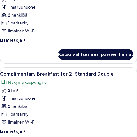
Semi
Double
1 makuuhuone
with
2 henkilöä
Breakfast
1 parisänky
for
Ilmainen Wi-Fi
1
Lisätietoja
Lisätietoja
kuvat
huoneesta
Semi
Katso valitsemiesi päivien hinnat
Double
with
Breakfast
Avaa
Pöytä on katettu erilaisilla aamiaisherk
7
for
Complimentary Breakfast for 2_Standard Double
kaikki
1
Näkymä kaupungille
huonetyypin
21 m²
Complimentary
Breakfast
1 makuuhuone
for
2 henkilöä
2_Standard
1 parisänky
Double
Ilmainen Wi-Fi
kuvat
Lisätietoja
Lisätietoja
huoneesta