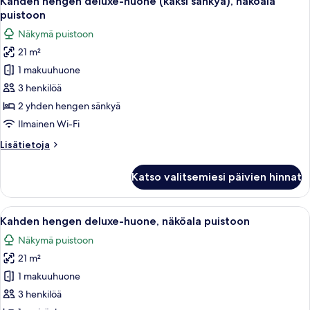
Kahden hengen deluxe-huone (kaksi sänkyä), näköala
kaikki
puistoon
huonetyypin
Näkymä puistoon
Kahden
21 m²
hengen
1 makuuhuone
deluxe-
huone
3 henkilöä
(kaksi
2 yhden hengen sänkyä
sänkyä),
Ilmainen Wi-Fi
näköala
Lisätietoja
Lisätietoja
puistoon
huoneesta
kuvat
Kahden
Katso valitsemiesi päivien hinnat
hengen
deluxe-
huone
Avaa
Siististi pedattu sänky valkoisilla la
6
(kaksi
Kahden hengen deluxe-huone, näköala puistoon
kaikki
sänkyä),
Näkymä puistoon
näköala
huonetyypin
puistoon
21 m²
Kahden
hengen
1 makuuhuone
deluxe-
3 henkilöä
huone,