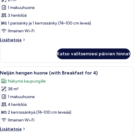
Perhehuone
(with
1 makuuhuone
Breakfast
3 henkilöä
for
1 parisänky ja 1 kerrossänky (74–100 cm leveä)
3)
Ilmainen Wi-Fi
kuvat
Lisätietoja
Lisätietoja
huoneesta
Perhehuone
Katso valitsemiesi päivien hinnat
(with
Breakfast
for
Avaa
Pöytä on katettu erilaisilla aamiaisherk
11
3)
Neljän hengen huone (with Breakfast for 4)
kaikki
Näkymä kaupungille
huonetyypin
38 m²
Neljän
hengen
1 makuuhuone
huone
4 henkilöä
(with
2 kerrossänkyä (74–100 cm leveää)
Breakfast
Ilmainen Wi-Fi
for
Lisätietoja
Lisätietoja
4)
huoneesta