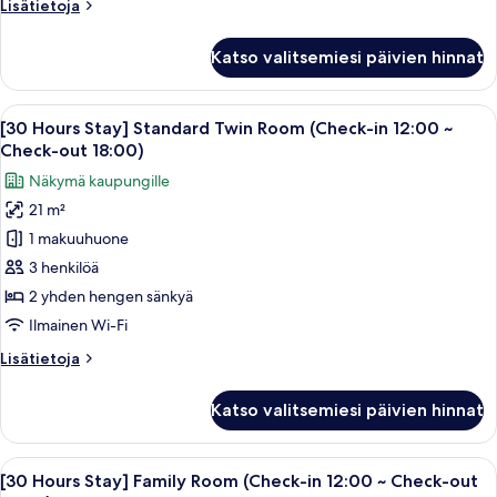
Lisätietoja
Lisätietoja
huoneesta
Neljän
Katso valitsemiesi päivien hinnat
hengen
huone
Avaa
Hotellihuone, jossa on kaksi sänkyä, ty
7
[30 Hours Stay] Standard Twin Room (Check-in 12:00 ~
kaikki
Check-out 18:00)
huonetyypin
Näkymä kaupungille
[30
21 m²
Hours
1 makuuhuone
Stay]
Standard
3 henkilöä
Twin
2 yhden hengen sänkyä
Room
Ilmainen Wi-Fi
(Check-
Lisätietoja
Lisätietoja
in
huoneesta
12:00
[30
Katso valitsemiesi päivien hinnat
Hours
~
Stay]
Check-
Standard
Avaa
Kerrossänky, jossa on tikkaat, valkoise
out
6
Twin
[30 Hours Stay] Family Room (Check-in 12:00 ~ Check-out
kaikki
Room