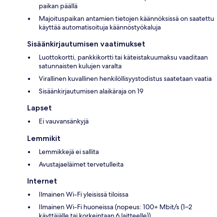
paikan päällä
Majoituspaikan antamien tietojen käännöksissä on saatettu
käyttää automatisoituja käännöstyökaluja
Sisäänkirjautumisen vaatimukset
Luottokortti, pankkikortti tai käteistakuumaksu vaaditaan
satunnaisten kulujen varalta
Virallinen kuvallinen henkilöllisyystodistus saatetaan vaatia
Sisäänkirjautumisen alaikäraja on 19
Lapset
Ei vauvansänkyjä
Lemmikit
Lemmikkejä ei sallita
Avustajaeläimet tervetulleita
Internet
Ilmainen Wi-Fi yleisissä tiloissa
Ilmainen Wi-Fi huoneissa (nopeus: 100+ Mbit/s (1–2
käyttäjälle tai korkeintaan 6 laitteelle))