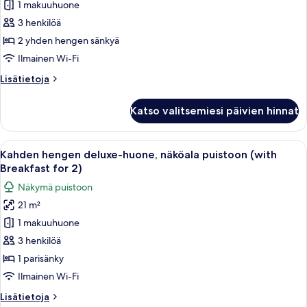
1 makuuhuone
deluxe-
huone
3 henkilöä
(kaksi
2 yhden hengen sänkyä
sänkyä),
Ilmainen Wi-Fi
näköala
Lisätietoja
Lisätietoja
puistoon
huoneesta
(with
Kahden
Katso valitsemiesi päivien hinnat
hengen
Breakfast
deluxe-
for
huone
Avaa
Pöytä on katettu erilaisilla aamiaisherk
2)
7
(kaksi
Kahden hengen deluxe-huone, näköala puistoon (with
kaikki
kuvat
sänkyä),
Breakfast for 2)
näköala
huonetyypin
Näkymä puistoon
puistoon
Kahden
(with
21 m²
hengen
Breakfast
1 makuuhuone
deluxe-
for
2)
huone,
3 henkilöä
näköala
1 parisänky
puistoon
Ilmainen Wi-Fi
(with
Lisätietoja
Lisätietoja
Breakfast