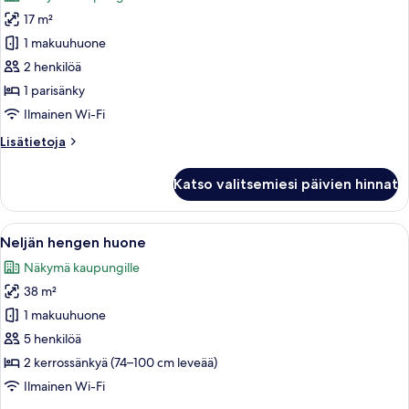
huonetyypin
17 m²
Kahden
hengen
1 makuuhuone
huone
2 henkilöä
(Semi)
1 parisänky
kuvat
Ilmainen Wi-Fi
Lisätietoja
Lisätietoja
huoneesta
Kahden
Katso valitsemiesi päivien hinnat
hengen
huone
(Semi)
Avaa
Moderni hotellihuone, jossa on kerros
10
Neljän hengen huone
kaikki
Näkymä kaupungille
huonetyypin
38 m²
Neljän
hengen
1 makuuhuone
huone
5 henkilöä
kuvat
2 kerrossänkyä (74–100 cm leveää)
Ilmainen Wi-Fi