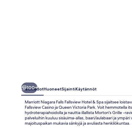
&
Spa
valokuvagalleria
100+
Yleistiedot
Huoneet
Sijainti
Käytännöt
Marriott Niagara Falls Fallsview Hotel & Spa sijaitsee loista
Fallsview Casino ja Queen Victoria Park. Voit hemmotella its
hydroterapiahoidolla ja nauttia illallista Morton's Grille -ra
palveluihin kuuluu sisäuima-allas, baari/aulabaari ja ympär
majoituspaikan mukavia sänkyjä ja avuliasta henkilökuntaa.