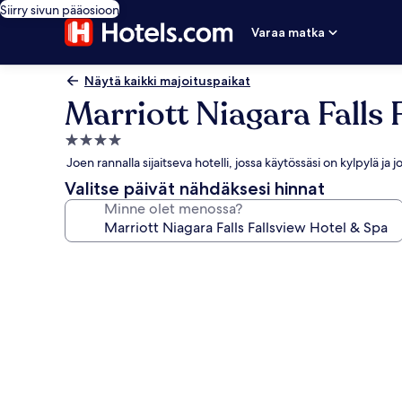
Siirry sivun pääosioon
Varaa matka
Näytä kaikki majoituspaikat
Marriott Niagara Falls 
4.0
tähden
Joen rannalla sijaitseva hotelli, jossa käytössäsi on kylpylä ja
majoituspaikka
Valitse päivät nähdäksesi hinnat
Minne olet menossa?
Majoituspaikan
Marriott
Niagara
Falls
Fallsview
Hotel