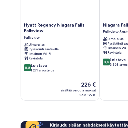
Hyatt
Niagara
Hyatt Regency Niagara Falls
Niagara Fall
Regency
Falls
Fallsview
Fallsview Sou
Niagara
Marriott
Fallsview
Uima-allas
Falls
on
Pysäköinti saa
Fallsview
Uima-allas
the
Ilmainen Wi-
Pysäköinti saatavilla
Fallsview
Falls
Ravintola
Ilmainen Wi-Fi
Fallsview
Ravintola
8.6
Loistava
South
8,6
kautta
3 368 arvos
8.8
Loistava
8,8
10,
kautta
1 271 arvostelua
Loistava,
10,
3 368
Loistava,
Hinta
226 €
arvostelua
1 271
on
sisältää verot ja maksut
arvostelua
226 €
26.8.–27.8.
Kirjaudu sisään nähdäksesi käytettäv