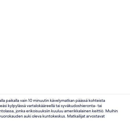
Sisällönluoj
valla paikalla vain 10 minuutin kävelymatkan päässä kohteista
eäsi kylpylässä vartalokääreellä tai syväkudoshieronta- tai
vintolassa, jonka erikoisuuksiin kuuluu amerikkalainen keittiö. Muihin
Executive-sv
i vuorokauden auki oleva kuntokeskus. Matkailijat arvostavat