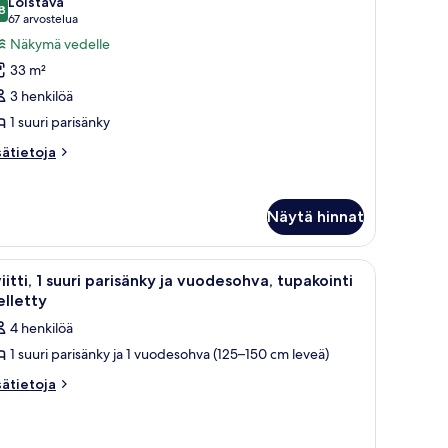
Loistava
uonetyypin
8
8,8 kautta 10
(67
67 arvostelua
uone,
arvostelua)
Näkymä vedelle
33 m²
uuri
3 henkilöä
arisänky
1 suuri parisänky
uvat
sätietoja
sätietoja
oneesta
one,
Näytä hinnat
uri
risänky
itteänäyttöinen televisio, mukava sohva, työpöytä tuolilla sekä suuret ikkun
vaa
Hotellihuone, jossa on suuri ikkuna, josta ava
7
iitti, 1 suuri parisänky ja vuodesohva, tupakointi
ikki
elletty
uonetyypin
4 henkilöä
iitti,
1 suuri parisänky ja 1 vuodesohva (125–150 cm leveä)
uuri
sätietoja
sätietoja
oneesta
arisänky
itti,