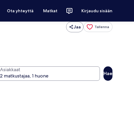
Ota yhteyttä
Matkat
Kirjaudu sisään
Jaa
Tallenna
Asiakkaat
Hae