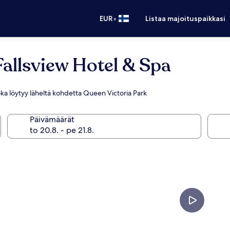
•
EUR
Listaa majoituspaikkasi
Fallsview Hotel & Spa
 joka löytyy läheltä kohdetta Queen Victoria Park
Päivämäärät