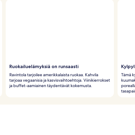
Ruokailuelämyksiä on runsaasti
Kylpy
Ravintola tarjoilee amerikkalaista ruokaa. Kahvila
Tämä ky
tarjoaa vegaanisia ja kasvisvaihtoehtoja. Viinikierrokset
kuumaki
ja buffet-aamiainen täydentävät kokemusta.
poreall
tasapai