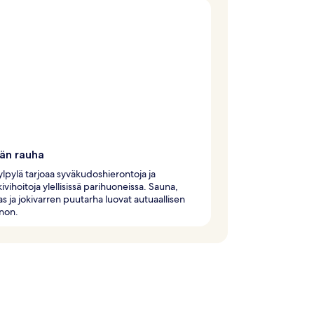
län rauha
lpylä tarjoaa syväkudoshierontoja ja
vihoitoja ylellisissä parihuoneissa. Sauna,
as ja jokivarren puutarha luovat autuaallisen
non.