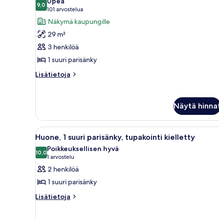
Upea
huonetyypin
9,0
9,0 kautta 10
(101
101 arvostelua
Huone,
arvostelua)
Näkymä kaupungille
1
29 m²
suuri
3 henkilöä
parisänky,
1 suuri parisänky
kaupunkinäköala
kuvat
Lisätietoja
Lisätietoja
huoneesta
Huone,
1
Näytä hinna
suuri
parisänky,
kaupunkinäköala
Avaa
Hotellihuone, jossa on suuri s
4
Huone, 1 suuri parisänky, tupakointi kielletty
kaikki
Poikkeuksellisen hyvä
huonetyypin
10,0
10,0 kautta 10
(1
1 arvostelu
Huone,
arvostelu)
2 henkilöä
1
1 suuri parisänky
suuri
Lisätietoja
Lisätietoja
parisänky,
huoneesta
tupakointi
Huone,