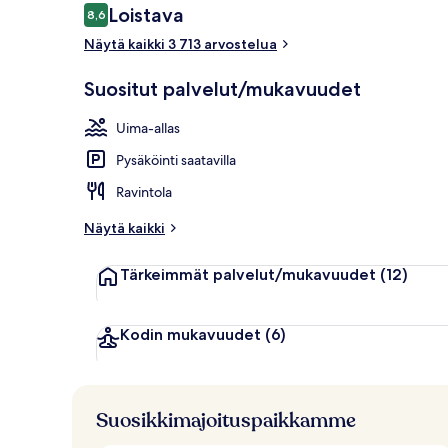
Arvostelut
Loistava
8,6
8,6 kautta 10.
Näytä kaikki 3 713 arvostelua
Ulkopuoli
Suositut palvelut/mukavuudet
Uima-allas
Pysäköinti saatavilla
Ravintola
Näytä kaikki
Tärkeimmät palvelut/mukavuudet
(12)
Kodin mukavuudet
(6)
Suosikkimajoituspaikkamme