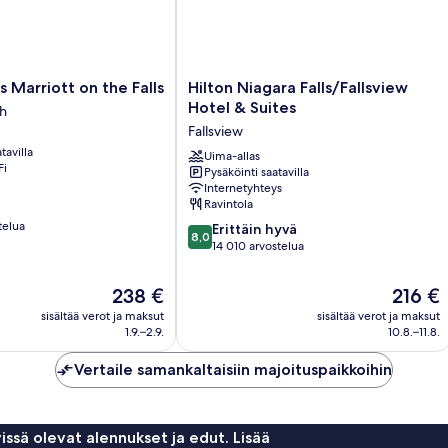
Hilton
s Marriott on the Falls
Hilton Niagara Falls/Fallsview
Niagara
Hotel & Suites
th
Falls/Fallsview
Fallsview
Hotel
tavilla
&
Uima-allas
Fi
Pysäköinti saatavilla
Suites
Internetyhteys
Fallsview
Ravintola
telua
8.0
Erittäin hyvä
8,0
kautta
14 010 arvostelua
10,
Erittäin
Hinta
Hinta
238 €
216 €
hyvä,
on
on
sisältää verot ja maksut
sisältää verot ja maksut
14 010
238 €
216 €
1.9.–2.9.
10.8.–11.8.
arvostelua
Vertaile samankaltaisiin majoituspaikkoihin
issä olevat alennukset ja edut. Lisää