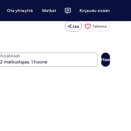
Ota yhteyttä
Matkat
Kirjaudu sisään
Jaa
Tallenna
Asiakkaat
Hae