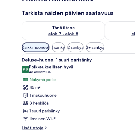
Tarkista näiden päivien saatavuus
Tarkista tämän illan saatavuus elok. 7 - elok. 8
Tarkista huomi
Tänä iltana
elok. 7 - elok. 8
el
Huoneille
Kaikki huoneet
1 sänky
2 sänkyä
3+ sänkyä
saatavilla
Avaa
Hotellihuone, jossa on suuri s
olevia
9
Deluxe-huone, 1 suuri parisänky
kaikki
suodattimia
Poikkeuksellisen hyvä
huonetyypin
9,8
9,8 kautta 10
(46
46 arvostelua
Deluxe-
arvostelua)
Näkymä joelle
huone,
45 m²
1
1 makuuhuone
suuri
3 henkilöä
parisänky
1 suuri parisänky
kuvat
Ilmainen Wi-Fi
Lisätietoja
Lisätietoja
huoneesta