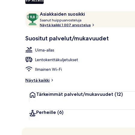
VIP Access
Ulkouima-alla
Arvostelut
9,8
Asiakkaiden suosikki
S
kautta
Saanut huippuarvosteluja
a
Näytä kaikki 1 007 arvostelua
10,
a
Asiakkaiden
n
Suositut palvelut/mukavuudet
suosikki
u
t
Uima-allas
h
Lentokenttäkuljetukset
u
i
Ilmainen Wi-Fi
p
p
Näytä kaikki
u
a
Tärkeimmät palvelut/mukavuudet
(12)
r
v
o
s
Perheille
(6)
t
e
l
u