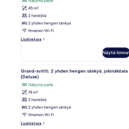
Näkymä joelle
huonetyypin
45 m²
Grand-
huone,
2 henkilöä
2
2 yhden hengen sänkyä
yhden
Ilmainen Wi-Fi
hengen
Lisätietoja
Lisätietoja
sänkyä
huoneesta
(Deluxe)
Grand-
Näytä hinna
huone,
kuvat
2
yhden
Avaa
Hotellihuone, jossa on suuri i
9
hengen
Grand-sviitti, 2 yhden hengen sänkyä, jokinäköala
kaikki
sänkyä
(Deluxe)
(Deluxe)
huonetyypin
Näkymä joelle
Grand-
74 m²
sviitti,
3 henkilöä
2
yhden
2 yhden hengen sänkyä
hengen
Ilmainen Wi-Fi
sänkyä,
Lisätietoja
Lisätietoja
jokinäköala
huoneesta