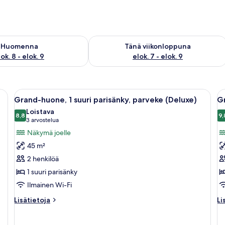
sen saatavuus elok. 8 - elok. 9
Tarkista tämän viikonlopun saatavuus e
Huomenna
Tänä viikonloppuna
ok. 8 - elok. 9
elok. 7 - elok. 9
änky, työpöytä, tuoli, sohva ja näkymä kaupungin ylle.
Avaa
Hotellihuone, jossa on sänky, sohva, 
A
9
Grand-huone, 1 suuri parisänky, parveke (Deluxe)
Gr
kaikki
ka
Loistava
huonetyypin
8,8
h
9,
8,8 kautta 10
(3
3 arvostelua
Grand-
G
arvostelua)
Näkymä joelle
huone,
h
45 m²
1
1
2 henkilöä
suuri
s
1 suuri parisänky
parisänky,
p
Ilmainen Wi-Fi
parveke
(
(Deluxe)
k
Lisätietoja
Li
Lisätietoja
Li
kuvat
huoneesta
hu
Grand-
Gr