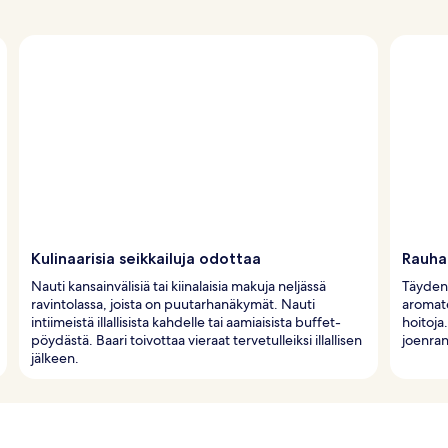
Kulinaarisia seikkailuja odottaa
Rauha
Nauti kansainvälisiä tai kiinalaisia makuja neljässä
Täyden 
ravintolassa, joista on puutarhanäkymät. Nauti
aromate
intiimeistä illallisista kahdelle tai aamiaisista buffet-
hoitoja
pöydästä. Baari toivottaa vieraat tervetulleiksi illallisen
joenrant
jälkeen.