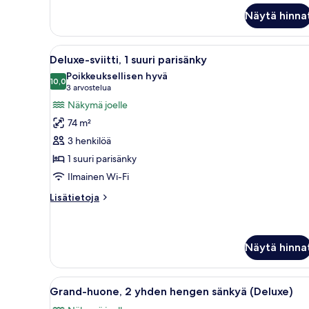
Deluxe-
Näytä hinna
huone,
1
suuri
Avaa
Hotellihuone, jossa on suuri 
9
parisänky
Deluxe-sviitti, 1 suuri parisänky
kaikki
Poikkeuksellisen hyvä
huonetyypin
10,0
10,0 kautta 10
(3
3 arvostelua
Deluxe-
arvostelua)
Näkymä joelle
sviitti,
74 m²
1
3 henkilöä
suuri
1 suuri parisänky
parisänky
Ilmainen Wi-Fi
kuvat
Lisätietoja
Lisätietoja
huoneesta
Deluxe-
sviitti,
1
Näytä hinna
suuri
parisänky
Avaa
Hyvin valaistu olohuone, joss
9
Grand-huone, 2 yhden hengen sänkyä (Deluxe)
kaikki