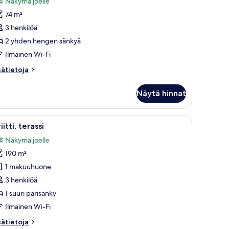
Näkymä joelle
uonetyypin
74 m²
eluxe-
iitti,
3 henkilöä
2 yhden hengen sänkyä
hden
Ilmainen Wi-Fi
engen
sätietoja
sätietoja
änkyä
oneesta
uvat
luxe-
Näytä hinnat
itti,
hden
in, ja jossa on sänky, työpöytä ja tuoli.
vaa
Hotellihuone, jossa on suuri sänky, kaksi yö
11
engen
iitti, terassi
ikki
nkyä
Näkymä joelle
uonetyypin
190 m²
iitti,
erassi
1 makuuhuone
uvat
3 henkilöä
1 suuri parisänky
Ilmainen Wi-Fi
sätietoja
sätietoja