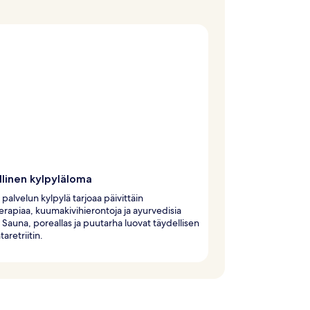
llinen kylpyläloma
palvelun kylpylä tarjoaa päivittäin
rapiaa, kuumakivihierontoja ja ayurvedisia
. Sauna, poreallas ja puutarha luovat täydellisen
aretriitin.