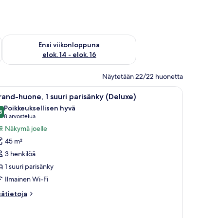
lok. 7 - elok. 9
Tarkista ensi viikonlopun saatavuus elok. 14 - elok. 16
Ensi viikonloppuna
elok. 14 - elok. 16
Näytetään 22/22 huonetta
työpöytä ja näkymä kaupunkiin.
vaa
Hotellihuone, jossa on suuri sänky, kirjoitu
9
and-huone, 1 suuri parisänky (Deluxe)
ikki
Poikkeuksellisen hyvä
uonetyypin
8
9,8 kautta 10
(8
8 arvostelua
rand-
arvostelua)
Näkymä joelle
uone,
45 m²
3 henkilöä
uuri
1 suuri parisänky
arisänky
Ilmainen Wi-Fi
Deluxe)
uvat
sätietoja
sätietoja
oneesta
and-