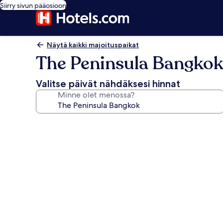
Siirry sivun pääosioon
Näytä kaikki majoituspaikat
The Peninsula Bangko
Valitse päivät nähdäksesi hinnat
Minne olet menossa?
Majoituspaikan
The
Peninsula
Bangkok
valokuvagalleria