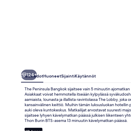
124+
Yleistiedot
Huoneet
Sijainti
Käytännöt
The Peninsula Bangkok sijaitsee vain 5 minuutin ajomatka
Asiakkaat voivat hemmotella itseään kylpylässä syväkudoshie
aamiaista, lounasta ja illallista ravintolassa The Lobby, joka
kansainvälinen keittiö. Muihin tämän luksusluokan hotellin 
auki oleva kuntokeskus. Matkailijat arvostavat suuresti maj
sijaitsee lyhyen kävelymatkan päässä julkisen liikenteen yh
Thon Burin BTS-asema 13 minuutin kävelymatkan päässä.