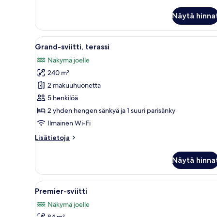
(Deluxe)
Grand-
Näytä hinna
sviitti,
kuvat
2
yhden
Avaa
Hotellihuone, jossa on suuri s
hengen
11
Grand-sviitti, terassi
sänkyä,
kaikki
jokinäköala
Näkymä joelle
huonetyypin
(Deluxe)
240 m²
Grand-
sviitti,
2 makuuhuonetta
terassi
5 henkilöä
kuvat
2 yhden hengen sänkyä ja 1 suuri parisänky
Ilmainen Wi-Fi
Lisätietoja
Lisätietoja
huoneesta
Grand-
Näytä hinna
sviitti,
terassi
Avaa
Hotellihuone, jossa on suuri sä
10
Premier-sviitti
kaikki
Näkymä joelle
huonetyypin
84 m²