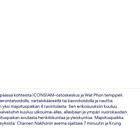
Majoituspai
n päässä kohteista ICONSIAM-ostoskeskus ja Wat Phon temppeli.
rontahoidolla, vartalokääreellä tai kasvohoidolla ja nauttia
 on yksi majoituspaikan 4 ravintolasta. Sen erikoisuuksiin kuuluu
Ulkopuoli
palveluihin kuuluu ulkouima-allas, allasbaari ja ympäri vuorokauden
oituspaikan avuliasta henkilökuntaa ja yleiskuntoa. Majoituspaikka
teyksistä: Charoen Nakhonin asema sijaitsee 7 minuutin ja Krung