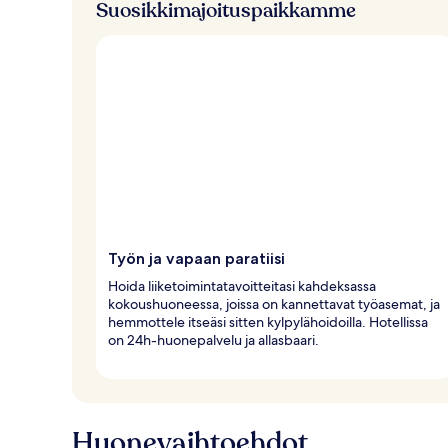
Suosikkimajoituspaikkamme
j
a
Työn ja vapaan paratiisi
Hoida liiketoimintatavoitteitasi kahdeksassa
kokoushuoneessa, joissa on kannettavat työasemat, ja
hemmottele itseäsi sitten kylpylähoidoilla. Hotellissa
on 24h-huonepalvelu ja allasbaari.
Huonevaihtoehdot