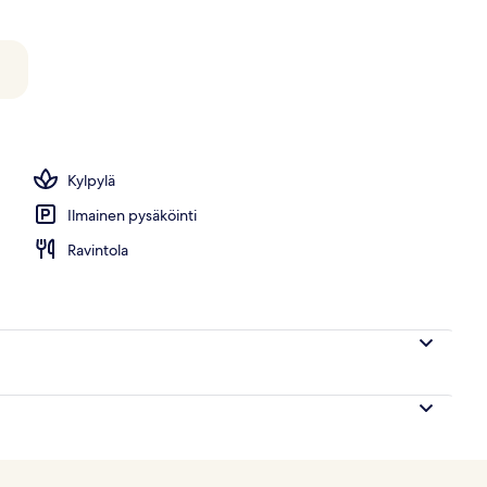
s, aurinkotuoleja
Kylpylä
Ilmainen pysäköinti
Ravintola