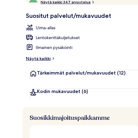
a
Näytä kaikki 347 arvostelua
10,
Sisäuima-alla
a
Asiakkaiden
n
Suositut palvelut/mukavuudet
suosikki
u
t
Uima-allas
h
Lentokenttäkuljetukset
u
i
Ilmainen pysäköinti
p
p
Näytä kaikki
u
a
Tärkeimmät palvelut/mukavuudet
(12)
r
v
o
s
Kodin mukavuudet
(6)
t
e
l
u
Suosikkimajoituspaikkamme
j
a