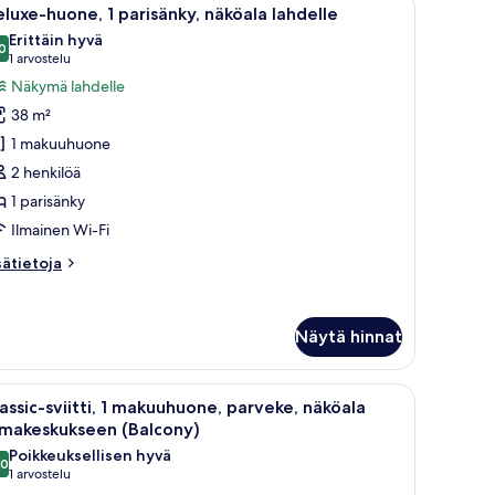
vaa
köala
10
luxe-huone, 1 parisänky, näköala lahdelle
ikki
utarhaan
Erittäin hyvä
alcony)
uonetyypin
0
8,0 kautta 10
(1
1 arvostelu
eluxe-
arvostelu)
Näkymä lahdelle
uone,
38 m²
1 makuuhuone
arisänky,
2 henkilöä
äköala
1 parisänky
ahdelle
uvat
Ilmainen Wi-Fi
sätietoja
sätietoja
oneesta
luxe-
one,
Näytä hinnat
risänky,
köala
ni pöytä, tuoli ja näkymä ulos.
vaa
Tilava olohuone, jossa on suuri ikkuna, sohvar
hdelle
18
assic-sviitti, 1 makuuhuone, parveke, näköala
ikki
omakeskukseen (Balcony)
uonetyypin
Poikkeuksellisen hyvä
,0
assic-
10,0 kautta 10
(1
1 arvostelu