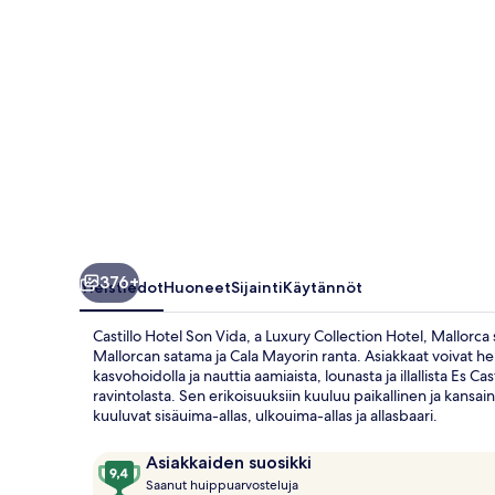
Collection
Hotel,
Mallorca
valokuvagalleria
376+
Yleistiedot
Huoneet
Sijainti
Käytännöt
Castillo Hotel Son Vida, a Luxury Collection Hotel, Mallorc
Mallorcan satama ja Cala Mayorin ranta. Asiakkaat voivat he
kasvohoidolla ja nauttia aamiaista, lounasta ja illallista Es C
ravintolasta. Sen erikoisuuksiin kuuluu paikallinen ja kansa
kuuluvat sisäuima-allas, ulkouima-allas ja allasbaari.
Arvostelut
9,4
Asiakkaiden suosikki
S
kautta
Saanut huippuarvosteluja