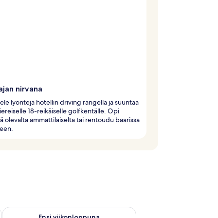
ajan nirvana
tele lyöntejä hotellin driving rangella ja suuntaa
iereiselle 18-reikäiselle golfkentälle. Opi
llä olevalta ammattilaiselta tai rentoudu baarissa
keen.
ok. 14 - elok. 16
Tarkista ensi viikonlopun saatavuus elok. 21 - elok. 23
Ensi viikonloppuna