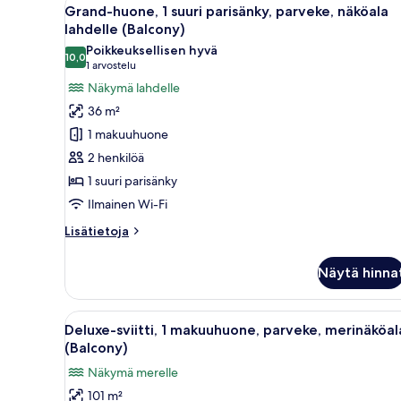
Avaa
puutarhaan
16
Grand-huone, 1 suuri parisänky, parveke, näköala
kaikki
lahdelle (Balcony)
huonetyypin
Poikkeuksellisen hyvä
10,0
Grand-
10,0 kautta 10
(1
1 arvostelu
huone,
arvostelu)
Näkymä lahdelle
1
36 m²
suuri
1 makuuhuone
parisänky,
2 henkilöä
parveke,
1 suuri parisänky
näköala
Ilmainen Wi-Fi
lahdelle
(Balcony)
Lisätietoja
Lisätietoja
kuvat
huoneesta
Grand-
Näytä hinna
huone,
1
suuri
Avaa
Hotellihuone, jossa on suuri sä
8
parisänky,
Deluxe-sviitti, 1 makuuhuone, parveke, merinäköal
kaikki
parveke,
(Balcony)
näköala
huonetyypin
Näkymä merelle
lahdelle
Deluxe-
(Balcony)
101 m²