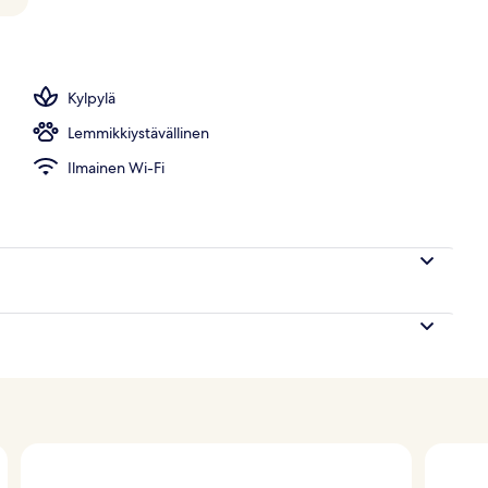
s, ulkouima-allas, aurinkovarjoja, aurinkotuoleja
Kylpylä
Lemmikkiystävällinen
Ilmainen Wi-Fi