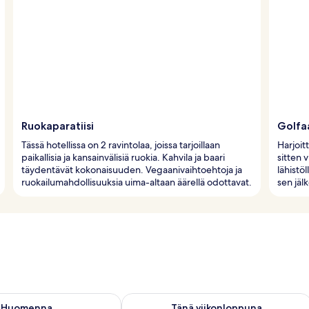
Ruokaparatiisi
Golfa
Tässä hotellissa on 2 ravintolaa, joissa tarjoillaan
Harjoit
paikallisia ja kansainvälisiä ruokia. Kahvila ja baari
sitten v
täydentävät kokonaisuuden. Vegaanivaihtoehtoja ja
lähistö
ruokailumahdollisuuksia uima-altaan äärellä odottavat.
sen jäl
sen saatavuus elok. 10 - elok. 11
Tarkista tämän viikonlopun saatavuus el
Huomenna
Tänä viikonloppuna