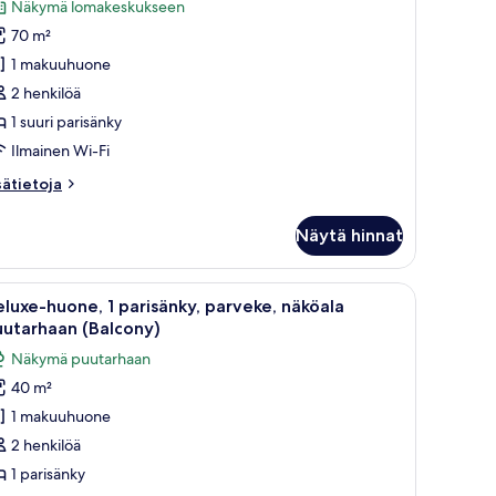
iitti,
arvostelu)
Näkymä lomakeskukseen
70 m²
akuuhuone,
1 makuuhuone
arveke,
2 henkilöä
äköala
1 suuri parisänky
omakeskukseen
Ilmainen Wi-Fi
Balcony)
uvat
sätietoja
sätietoja
oneesta
assic-
Näytä hinnat
itti,
kuuhuone,
i yöpöytää, penkki, tuoli ja näkymä ulos liukuovien kautta.
vaa
Parvekkeella on rottinkituoleja ja pöytä, ja s
7
rveke,
luxe-huone, 1 parisänky, parveke, näköala
ikki
köala
uutarhaan (Balcony)
makeskukseen
uonetyypin
Näkymä puutarhaan
alcony)
eluxe-
40 m²
uone,
1 makuuhuone
arisänky,
2 henkilöä
arveke,
1 parisänky