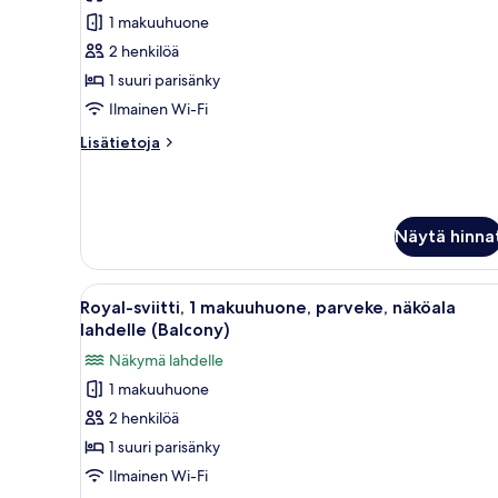
sviitti,
1 makuuhuone
1
makuuhuone,
2 henkilöä
parveke,
1 suuri parisänky
merinäköala
Ilmainen Wi-Fi
(Balcony)
Lisätietoja
Lisätietoja
kuvat
huoneesta
Deluxe-
sviitti,
1
Näytä hinna
makuuhuone,
parveke,
merinäköala
Avaa
Tilava olohuone, jossa on suuri
(Balcony)
8
Royal-sviitti, 1 makuuhuone, parveke, näköala
kaikki
lahdelle (Balcony)
huonetyypin
Näkymä lahdelle
Royal-
1 makuuhuone
sviitti,
2 henkilöä
1
makuuhuone,
1 suuri parisänky
parveke,
Ilmainen Wi-Fi