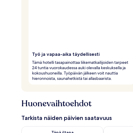
Työ ja vapaa-aika täydellisesti
Tämä hotelli tasapainottaa liikematkailijoiden tarpeet
24 tuntia vuorokaudessa auki olevalla keskuksella ja
kokoushuoneilla. Työpäivän jälkeen voit nauttia
hieronnoista, saunahetkistä tai allasbaarista.
Huonevaihtoehdot
Tarkista näiden päivien saatavuus
Tarkista tämän illan saatavuus elok. 9 - elok. 10
Tarkista huomi
Tänä iltana