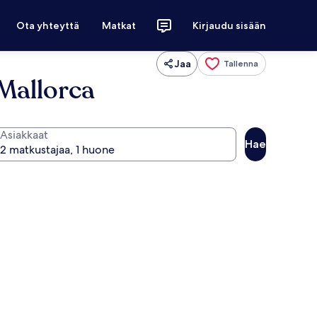
Ota yhteyttä
Matkat
Kirjaudu sisään
Jaa
Tallenna
 Mallorca
Asiakkaat
Hae