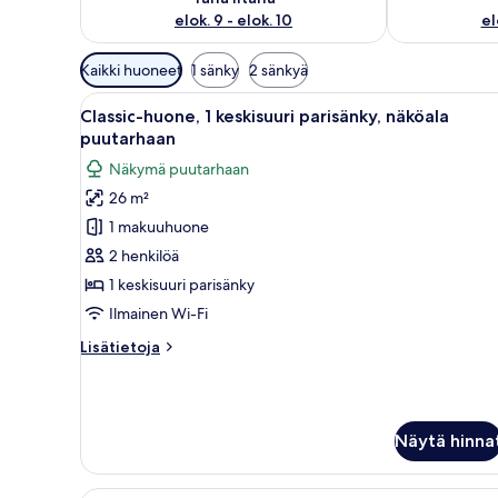
elok. 9 - elok. 10
el
Huoneille
Kaikki huoneet
1 sänky
2 sänkyä
saatavilla
Avaa
Siististi järjestetty makuuhuon
olevia
10
Classic-huone, 1 keskisuuri parisänky, näköala
kaikki
suodattimia
puutarhaan
huonetyypin
Näkymä puutarhaan
Classic-
26 m²
huone,
1 makuuhuone
1
keskisuuri
2 henkilöä
parisänky,
1 keskisuuri parisänky
näköala
Ilmainen Wi-Fi
puutarhaan
Lisätietoja
Lisätietoja
kuvat
huoneesta
Classic-
huone,
1
Näytä hinna
keskisuuri
parisänky,
näköala
Hotellihuone, jossa on suuri s