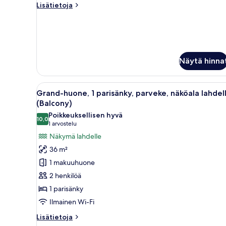
näköala
Lisätietoja
Lisätietoja
lahdelle
huoneesta
(Balcony)
Royal-
sviitti,
kuvat
1
makuuhuone,
parveke,
Näytä hinna
näköala
lahdelle
(Balcony)
Avaa
Hotellihuone, jossa on suuri sä
16
Grand-huone, 1 parisänky, parveke, näköala lahdel
kaikki
(Balcony)
huonetyypin
Poikkeuksellisen hyvä
10,0
Grand-
10,0 kautta 10
(1
1 arvostelu
huone,
arvostelu)
Näkymä lahdelle
1
36 m²
parisänky,
1 makuuhuone
parveke,
2 henkilöä
näköala
1 parisänky
lahdelle
Ilmainen Wi-Fi
(Balcony)
kuvat
Lisätietoja
Lisätietoja
huoneesta