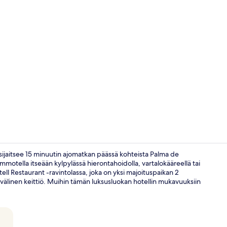
Sisällönluoj
a sijaitsee 15 minuutin ajomatkan päässä kohteista Palma de
mmotella itseään kylpylässä hierontahoidolla, vartalokääreellä tai
astell Restaurant -ravintolassa, joka on yksi majoituspaikan 2
2 ravintolaa, 
invälinen keittiö. Muihin tämän luksusluokan hotellin mukavuuksiin