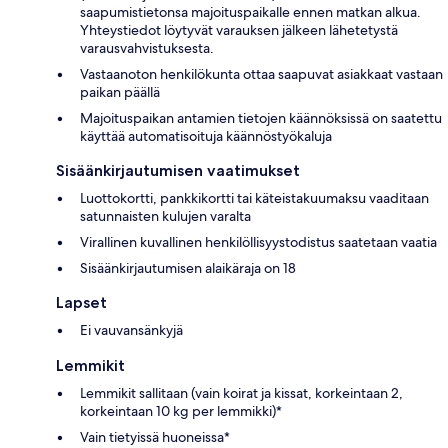
saapumistietonsa majoituspaikalle ennen matkan alkua.
Yhteystiedot löytyvät varauksen jälkeen lähetetystä
varausvahvistuksesta.
Vastaanoton henkilökunta ottaa saapuvat asiakkaat vastaan
paikan päällä
Majoituspaikan antamien tietojen käännöksissä on saatettu
käyttää automatisoituja käännöstyökaluja
Sisäänkirjautumisen vaatimukset
Luottokortti, pankkikortti tai käteistakuumaksu vaaditaan
satunnaisten kulujen varalta
Virallinen kuvallinen henkilöllisyystodistus saatetaan vaatia
Sisäänkirjautumisen alaikäraja on 18
Lapset
Ei vauvansänkyjä
Lemmikit
Lemmikit sallitaan (vain koirat ja kissat, korkeintaan 2,
korkeintaan 10 kg per lemmikki)*
Vain tietyissä huoneissa*