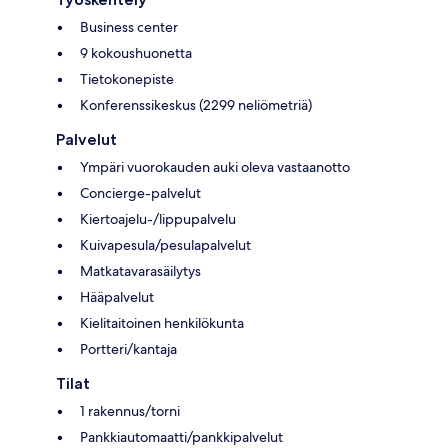
Business center
9 kokoushuonetta
Tietokonepiste
Konferenssikeskus (2299 neliömetriä)
Palvelut
Ympäri vuorokauden auki oleva vastaanotto
Concierge-palvelut
Kiertoajelu-/lippupalvelu
Kuivapesula/pesulapalvelut
Matkatavarasäilytys
Hääpalvelut
Kielitaitoinen henkilökunta
Portteri/kantaja
Tilat
1 rakennus/torni
Pankkiautomaatti/pankkipalvelut