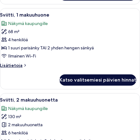
Avaa
Hotellihuone, jossa on suuri sänky, ty
7
Sviitti, 1 makuuhuone
kaikki
Näkymä kaupungille
huonetyypin
68 m²
Sviitti,
1
4 henkilöä
makuuhuone
1 suuri parisänky TAI 2 yhden hengen sänkyä
kuvat
Ilmainen Wi-Fi
Lisätietoja
Lisätietoja
huoneesta
Sviitti,
Katso valitsemiesi päivien hinnat
1
makuuhuone
Avaa
Hotellihuone, jossa on suuri sänky, tuo
8
Sviitti, 2 makuuhuonetta
kaikki
Näkymä kaupungille
huonetyypin
130 m²
Sviitti,
2
2 makuuhuonetta
makuuhuonetta
6 henkilöä
kuvat