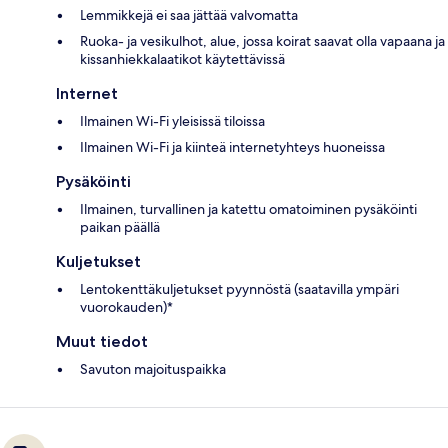
Lemmikkejä ei saa jättää valvomatta
Ruoka- ja vesikulhot, alue, jossa koirat saavat olla vapaana ja
kissanhiekkalaatikot käytettävissä
Internet
Ilmainen Wi-Fi yleisissä tiloissa
Ilmainen Wi-Fi ja kiinteä internetyhteys huoneissa
Pysäköinti
Ilmainen, turvallinen ja katettu omatoiminen pysäköinti
paikan päällä
Kuljetukset
Lentokenttäkuljetukset pyynnöstä (saatavilla ympäri
vuorokauden)*
Muut tiedot
Savuton majoituspaikka