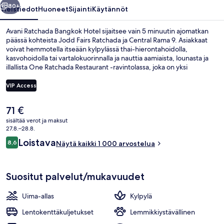
80+
Yleistiedot
Huoneet
Sijainti
Käytännöt
Avani Ratchada Bangkok Hotel sijaitsee vain 5 minuutin ajomatkan
päässä kohteista Jodd Fairs Ratchada ja Central Rama 9. Asiakkaat
voivat hemmotella itseään kylpylässä thai-hierontahoidolla,
kasvohoidolla tai vartalokuorinnalla ja nauttia aamiaista, lounasta ja
illallista One Ratchada Restaurant -ravintolassa, joka on yksi
majoituspaikan 3 ravintolasta. Sen erikoisuuksiin kuuluu
kansainvälinen keittiö. Muihin tämän luksusluokan hotellin
VIP Access
palveluihin kuuluu ulkouima-allas, allasbaari ja kuntokeskus. Avulias
henkilökunta ja hyvät ostosmahdollisuudet ovat myös asioita, joita
Nykyinen
71 €
matkailijat arvostavat. Julkisen liikenteen yhteydet sijaitsevat vain
Ulkouima-allas
hinta
lyhyen kävelymatkan päässä: Phra Ram 9:n metroasema sijaitsee 5
sisältää verot ja maksut
on
27.8.–28.8.
minuutin ja Makkasanin metroasema 15 minuutin kävelymatkan
71 €
päässä.
Arvostelut
Loistava
8,6
Näytä kaikki 1 000 arvostelua
8,6 kautta 10.
Suositut palvelut/mukavuudet
Uima-allas
Kylpylä
Lentokenttäkuljetukset
Lemmikkiystävällinen