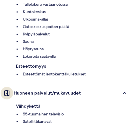
Tallelokero vastaanotossa
Kuntokeskus
Ulkouima-allas
Ostoskeskus paikan päällä
Kylpyläpalvelut
Sauna
Höyrysauna
Lokeroita saatavilla
Esteettömyys
Esteettömät lentokenttäkuljetukset
Huoneen palvelut/mukavuudet
Viihdykettä
55-tuumainen televisio
Satelliittikanavat