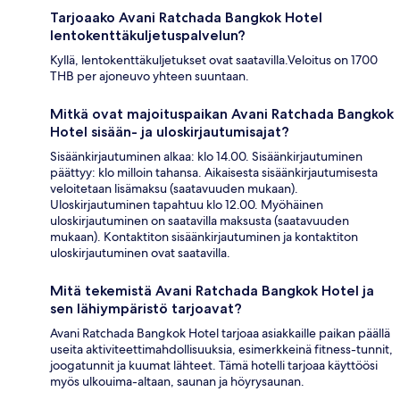
Tarjoaako Avani Ratchada Bangkok Hotel
lentokenttäkuljetuspalvelun?
Kyllä, lentokenttäkuljetukset ovat saatavilla.Veloitus on 1700
THB per ajoneuvo yhteen suuntaan.
Mitkä ovat majoituspaikan Avani Ratchada Bangkok
Hotel sisään- ja uloskirjautumisajat?
Sisäänkirjautuminen alkaa: klo 14.00. Sisäänkirjautuminen
päättyy: klo milloin tahansa. Aikaisesta sisäänkirjautumisesta
veloitetaan lisämaksu (saatavuuden mukaan).
Uloskirjautuminen tapahtuu klo 12.00. Myöhäinen
uloskirjautuminen on saatavilla maksusta (saatavuuden
mukaan). Kontaktiton sisäänkirjautuminen ja kontaktiton
uloskirjautuminen ovat saatavilla.
Mitä tekemistä Avani Ratchada Bangkok Hotel ja
sen lähiympäristö tarjoavat?
Avani Ratchada Bangkok Hotel tarjoaa asiakkaille paikan päällä
useita aktiviteettimahdollisuuksia, esimerkkeinä fitness-tunnit,
joogatunnit ja kuumat lähteet. Tämä hotelli tarjoaa käyttöösi
myös ulkouima-altaan, saunan ja höyrysaunan.