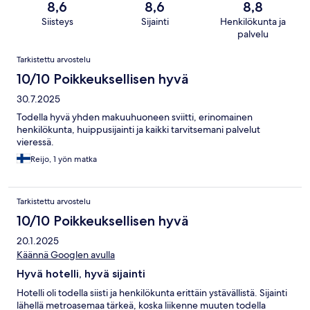
8,6
8,6
8,8
Siisteys
Sijainti
Henkilökunta ja
palvelu
Arvostelut
Tarkistettu arvostelu
10/10 Poikkeuksellisen hyvä
30.7.2025
Todella hyvä yhden makuuhuoneen sviitti, erinomainen
henkilökunta, huippusijainti ja kaikki tarvitsemani palvelut
vieressä.
Reijo, 1 yön matka
Tarkistettu arvostelu
10/10 Poikkeuksellisen hyvä
20.1.2025
Käännä Googlen avulla
Hyvä hotelli, hyvä sijainti
Hotelli oli todella siisti ja henkilökunta erittäin ystävällistä. Sijainti
lähellä metroasemaa tärkeä, koska liikenne muuten todella