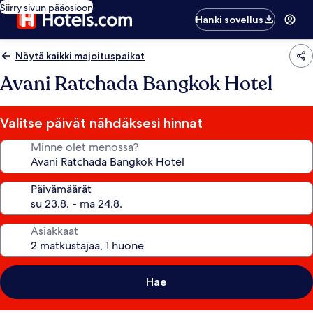
Siirry sivun pääosioon
Hanki sovellus
Näytä kaikki majoituspaikat
Avani Ratchada Bangkok Hotel
Valitse päivät nähdäksesi hinnat
Minne olet menossa?
Päivämäärät
Asiakkaat
Hae