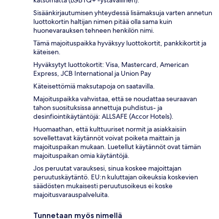
Sisäänkirjautumisen yhteydessä lisämaksuja varten annetun
luottokortin haltijan nimen pitää olla sama kuin
huonevarauksen tehneen henkilön nimi.
Tämä majoituspaikka hyväksyy luottokortit, pankkikortit ja
käteisen.
Hyväksytyt luottokortit: Visa, Mastercard, American
Express, JCB International ja Union Pay
Käteisettömiä maksutapoja on saatavilla.
Majoituspaikka vahvistaa, että se noudattaa seuraavan
tahon suosituksissa annettuja puhdistus- ja
desinfiointikäytäntöjä: ALLSAFE (Accor Hotels).
Huomaathan, että kulttuuriset normit ja asiakkaisiin
sovellettavat käytännöt voivat poiketa maittain ja
majoituspaikan mukaan. Luetellut käytännöt ovat tämän
majoituspaikan omia käytäntöjä.
Jos peruutat varauksesi, sinua koskee majoittajan
peruutuskäytäntö. EU:n kuluttajan oikeuksia koskevien
säädösten mukaisesti peruutusoikeus ei koske
majoitusvarauspalveluita.
Tunnetaan myös nimellä