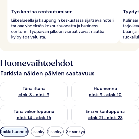
Työ kohtaa rentoutumisen
Tyydyt
Liikealueella ja kaupungin keskustassa sijaitseva hotelli
Kulinaar
tarjoaa yhdeksän kokoushuonetta ja business
tarjoilev
centerin. Työpäivän jälkeen vieraat voivat nauttia
baari ja
kylpyläpalveluista.
ruokail
Huonevaihtoehdot
Tarkista näiden päivien saatavuus
Tarkista tämän illan saatavuus elok. 8 - elok. 9
Tarkista huomisen saatavuus el
Tänä iltana
Huomenna
elok. 8 - elok. 9
elok. 9 - elok. 10
Tarkista tämän viikonlopun saatavuus elok. 14 - elok. 16
Tarkista ensi viikonlopun saata
Tänä viikonloppuna
Ensi viikonloppuna
elok. 14 - elok. 16
elok. 21 - elok. 23
Huoneille
Kaikki huoneet
1 sänky
2 sänkyä
3+ sänkyä
saatavilla