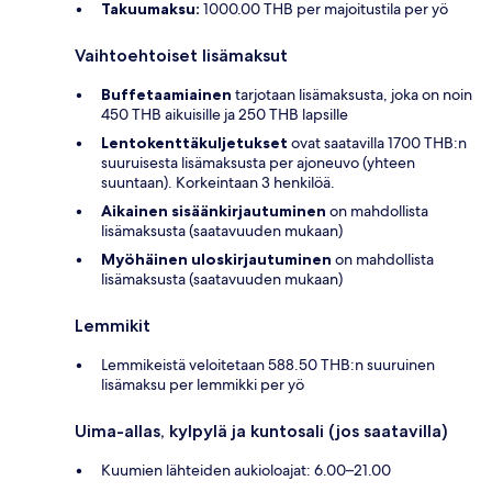
Takuumaksu:
1000.00 THB per majoitustila per yö
Vaihtoehtoiset lisämaksut
Buffetaamiainen
tarjotaan lisämaksusta, joka on noin
450 THB aikuisille ja 250 THB lapsille
Lentokenttäkuljetukset
ovat saatavilla 1700 THB:n
suuruisesta lisämaksusta per ajoneuvo (yhteen
suuntaan). Korkeintaan 3 henkilöä.
Aikainen sisäänkirjautuminen
on mahdollista
lisämaksusta (saatavuuden mukaan)
Myöhäinen uloskirjautuminen
on mahdollista
lisämaksusta (saatavuuden mukaan)
Lemmikit
Lemmikeistä veloitetaan 588.50 THB:n suuruinen
lisämaksu per lemmikki per yö
Uima-allas, kylpylä ja kuntosali (jos saatavilla)
Kuumien lähteiden aukioloajat: 6.00–21.00