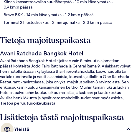
Kiinan kansantasavallan suurlähetystö
- 10 min kävelymatka
-
0.9 km:n päässä
Bravo BKK
- 14 min kävelymatka
- 1.2 km:n päässä
Terminal 21 -ostoskeskus
- 2 min ajomatka
- 2.3 km:n päässä
Tietoja majoituspaikasta
Avani Ratchada Bangkok Hotel
Avani Ratchada Bangkok Hotel sijaitsee vain 5 minuutin ajomatkan
päässä kohteista Jodd Fairs Ratchada ja Central Rama 9. Asiakkaat voivat
hemmotella itseään kylpylässä thai-hierontahoidolla, kasvohoidolla tai
vartalokuorinnalla ja nauttia aamiaista, lounasta ja illallista One Ratchada
Restaurant -ravintolassa, joka on yksi majoituspaikan 3 ravintolasta. Sen
erikoisuuksiin kuuluu kansainvälinen keittiö. Muihin tämän luksusluokan
hotellin palveluihin kuuluu ulkouima-allas, allasbaari ja kuntokeskus.
Avulias henkilökunta ja hyvät ostosmahdollisuudet ovat myös asioita,
joita matkailijat arvostavat. Julkisen liikenteen yhteydet sijaitsevat vain
Tietoa peruutusoikeuksista
lyhyen kävelymatkan päässä: Phra Ram 9:n metroasema sijaitsee 5
minuutin ja Makkasanin metroasema 15 minuutin kävelymatkan päässä.
Lisätietoja tästä majoituspaikasta
Yleistä