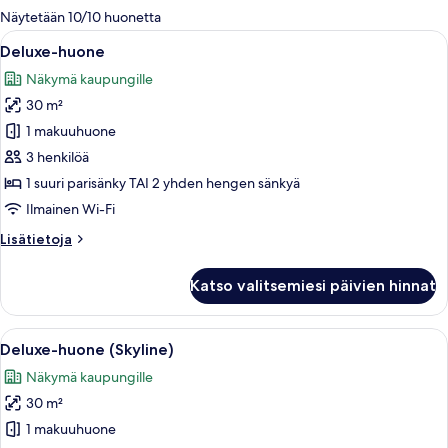
olevia
Näytetään 10/10 huonetta
suodattimia
Avaa
Hotellihuone, jossa on sänky, työpöytä,
6
Deluxe-huone
kaikki
Näkymä kaupungille
huonetyypin
30 m²
Deluxe-
huone
1 makuuhuone
kuvat
3 henkilöä
1 suuri parisänky TAI 2 yhden hengen sänkyä
Ilmainen Wi-Fi
Lisätietoja
Lisätietoja
huoneesta
Deluxe-
Katso valitsemiesi päivien hinnat
huone
Avaa
Hotellihuone, jossa on suuri sänky, ty
5
Deluxe-huone (Skyline)
kaikki
Näkymä kaupungille
huonetyypin
30 m²
Deluxe-
huone
1 makuuhuone