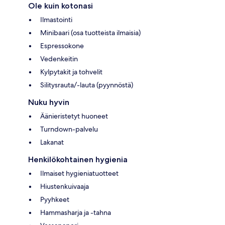
Ole kuin kotonasi
Ilmastointi
Minibaari (osa tuotteista ilmaisia)
Espressokone
Vedenkeitin
Kylpytakit ja tohvelit
Silitysrauta/-lauta (pyynnöstä)
Nuku hyvin
Äänieristetyt huoneet
Turndown-palvelu
Lakanat
Henkilökohtainen hygienia
Ilmaiset hygieniatuotteet
Hiustenkuivaaja
Pyyhkeet
Hammasharja ja -tahna