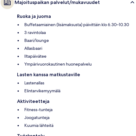
Majoituspaikan palvelut/mukavuudet
Ruoka ja juoma
Buffetaamiainen (lisämaksusta) päivittäin klo 6.30–10.30
3 ravintolaa
Baari/lounge
Allasbaari
Iltapäivätee
Ympärivuorokautinen huonepalvelu
Lasten kanssa matkustaville
Lastenallas
Elintarvikemyymälä
Aktiviteetteja
Fitness-tunteja
Joogatunteja
Kuumia lähteitä
Työskentely