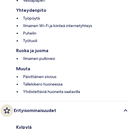
Vessapaperi
Yhteydenpito
Työpöytä
Ilmainen Wi-Fi ja kiinteä internetyhteys
Puhelin
Työtuoli
Ruoka ja juoma
Ilmainen pullovesi
Muuta
Päivittäinen siivous
Tallelokero huoneessa
Yhdistettäviä huoneita saatavilla
Erityisominaisuudet
Kylpylä