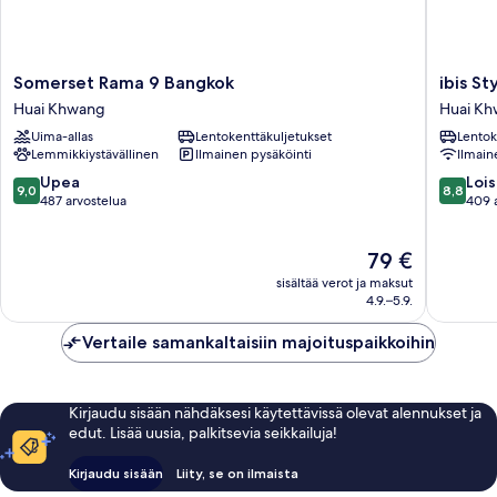
Somerset
ibis
Somerset Rama 9 Bangkok
ibis S
Rama
Styles
Huai Khwang
Huai K
9
Bangko
Uima-allas
Lentokenttäkuljetukset
Lentok
Bangkok
Ratchad
Lemmikkiystävällinen
Ilmainen pysäköinti
Ilmain
Huai
Huai
Khwang
Khwang
9.0
8.8
Upea
Lois
9,0
8,8
kautta
kautta
487 arvostelua
409 
10,
10,
Upea,
Loistava,
Hinta
79 €
487
409
on
arvostelua
arvostel
sisältää verot ja maksut
79 €
4.9.–5.9.
Vertaile samankaltaisiin majoituspaikkoihin
Kirjaudu sisään nähdäksesi käytettävissä olevat alennukset ja
edut. Lisää uusia, palkitsevia seikkailuja!
Kirjaudu sisään
Liity, se on ilmaista