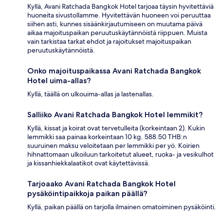
Kyllä, Avani Ratchada Bangkok Hotel tarjoaa täysin hyvitettäviä
huoneita sivustollamme. Hyvitettävän huoneen voi peruuttaa
siihen asti, kunnes sisäänkirjautumiseen on muutama päivä
aikaa majoituspaikan peruutuskäytännöistä riippuen. Muista
vain tarkistaa tarkat ehdot ja rajoitukset majoituspaikan
peruutuskäytännöistä.
Onko majoituspaikassa Avani Ratchada Bangkok
Hotel uima-allas?
Kyllä, täällä on ulkouima-allas ja lastenallas.
Salliiko Avani Ratchada Bangkok Hotel lemmikit?
Kyllä, kissat ja koirat ovat tervetulleita (korkeintaan 2). Kukin
lemmikki saa painaa korkeintaan 10 kg. 588.50 THB:n
suuruinen maksu veloitetaan per lemmikki per yö. Koirien
hihnattomaan ulkoiluun tarkoitetut alueet, ruoka- ja vesikulhot
ja kissanhiekkalaatikot ovat käytettävissä.
Tarjoaako Avani Ratchada Bangkok Hotel
pysäköintipaikkoja paikan päällä?
Kyllä, paikan päällä on tarjolla ilmainen omatoiminen pysäköinti.