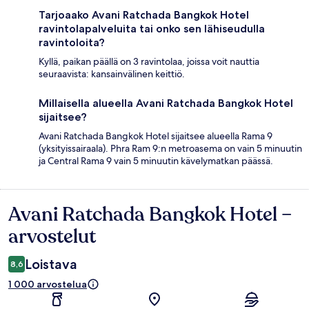
Tarjoaako Avani Ratchada Bangkok Hotel
ravintolapalveluita tai onko sen lähiseudulla
ravintoloita?
Kyllä, paikan päällä on 3 ravintolaa, joissa voit nauttia
seuraavista: kansainvälinen keittiö.
Millaisella alueella Avani Ratchada Bangkok Hotel
sijaitsee?
Avani Ratchada Bangkok Hotel sijaitsee alueella Rama 9
(yksityissairaala). Phra Ram 9:n metroasema on vain 5 minuutin
ja Central Rama 9 vain 5 minuutin kävelymatkan päässä.
Avani Ratchada Bangkok Hotel –
Arvostelut
arvostelut
Loistava
8,6
1 000 arvostelua