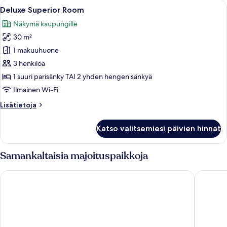
Avaa
Hotellihuone, jossa on suuri sänky, pi
6
Deluxe Superior Room
kaikki
Näkymä kaupungille
huonetyypin
30 m²
Deluxe
Superior
1 makuuhuone
Room
3 henkilöä
kuvat
1 suuri parisänky TAI 2 yhden hengen sänkyä
Ilmainen Wi-Fi
Lisätietoja
Lisätietoja
huoneesta
Deluxe
Katso valitsemiesi päivien hinnat
Superior
Room
Samankaltaisia majoituspaikkoja
Somerset Rama 9 Bangkok
ibis Sty