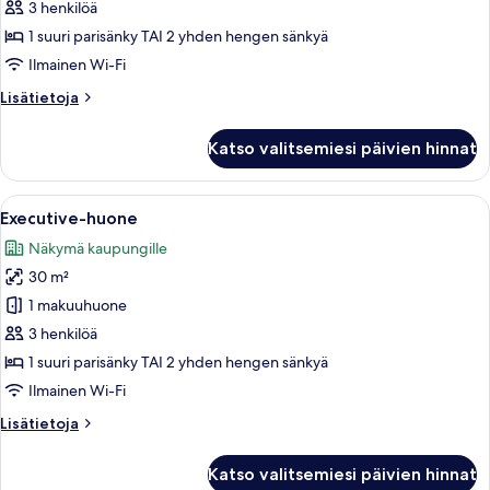
(Skyline)
3 henkilöä
kuvat
1 suuri parisänky TAI 2 yhden hengen sänkyä
Ilmainen Wi-Fi
Lisätietoja
Lisätietoja
huoneesta
Deluxe-
Katso valitsemiesi päivien hinnat
huone
(Skyline)
Avaa
Hotellihuone, jossa on suuri sänky, työ
7
Executive-huone
kaikki
Näkymä kaupungille
huonetyypin
30 m²
Executive-
huone
1 makuuhuone
kuvat
3 henkilöä
1 suuri parisänky TAI 2 yhden hengen sänkyä
Ilmainen Wi-Fi
Lisätietoja
Lisätietoja
huoneesta
Executive-
Katso valitsemiesi päivien hinnat
huone