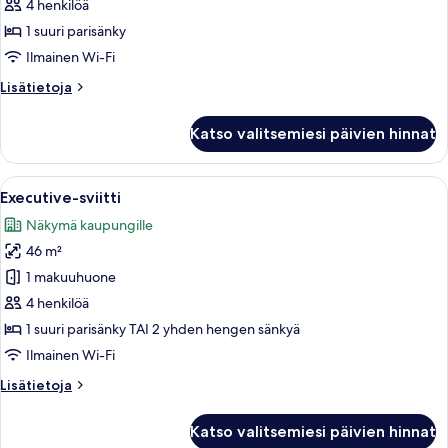
kuvat
4 henkilöä
1 suuri parisänky
Ilmainen Wi-Fi
Lisätietoja
Lisätietoja
huoneesta
Sviitti
Katso valitsemiesi päivien hinnat
(Skyline)
Avaa
Moderni hotellihuone, jossa on suuri s
7
Executive-sviitti
kaikki
Näkymä kaupungille
huonetyypin
46 m²
Executive-
sviitti
1 makuuhuone
kuvat
4 henkilöä
1 suuri parisänky TAI 2 yhden hengen sänkyä
Ilmainen Wi-Fi
Lisätietoja
Lisätietoja
huoneesta
Executive-
Katso valitsemiesi päivien hinnat
sviitti