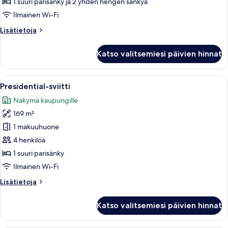
1 suuri parisänky ja 2 yhden hengen sänkyä
Ilmainen Wi-Fi
Lisätietoja
Lisätietoja
huoneesta
Sviitti,
Katso valitsemiesi päivien hinnat
2
makuuhuonetta
Avaa
Moderni hotellihuone, jossa on suuri sä
7
Presidential-sviitti
kaikki
Näkymä kaupungille
huonetyypin
169 m²
Presidential-
sviitti
1 makuuhuone
kuvat
4 henkilöä
1 suuri parisänky
Ilmainen Wi-Fi
Lisätietoja
Lisätietoja
huoneesta
Presidential-
Katso valitsemiesi päivien hinnat
sviitti