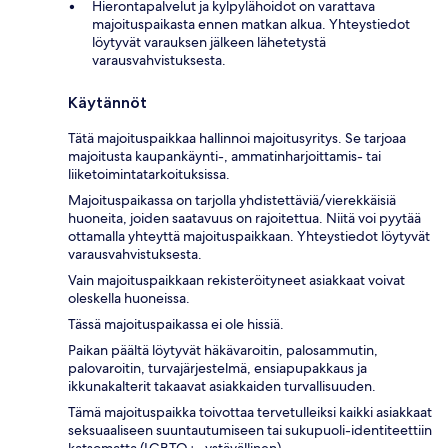
Hierontapalvelut ja kylpylähoidot on varattava
majoituspaikasta ennen matkan alkua. Yhteystiedot
löytyvät varauksen jälkeen lähetetystä
varausvahvistuksesta.
Käytännöt
Tätä majoituspaikkaa hallinnoi majoitusyritys. Se tarjoaa
majoitusta kaupankäynti-, ammatinharjoittamis- tai
liiketoimintatarkoituksissa.
Majoituspaikassa on tarjolla yhdistettäviä/vierekkäisiä
huoneita, joiden saatavuus on rajoitettua. Niitä voi pyytää
ottamalla yhteyttä majoituspaikkaan. Yhteystiedot löytyvät
varausvahvistuksesta.
Vain majoituspaikkaan rekisteröityneet asiakkaat voivat
oleskella huoneissa.
Tässä majoituspaikassa ei ole hissiä.
Paikan päältä löytyvät häkävaroitin, palosammutin,
palovaroitin, turvajärjestelmä, ensiapupakkaus ja
ikkunakalterit takaavat asiakkaiden turvallisuuden.
Tämä majoituspaikka toivottaa tervetulleiksi kaikki asiakkaat
seksuaaliseen suuntautumiseen tai sukupuoli-identiteettiin
katsomatta (LGBTQ+ -ystävällinen).