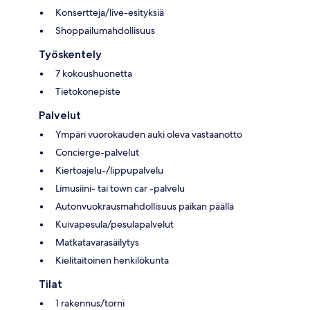
Konsertteja/live-esityksiä
Shoppailumahdollisuus
Työskentely
7 kokoushuonetta
Tietokonepiste
Palvelut
Ympäri vuorokauden auki oleva vastaanotto
Concierge-palvelut
Kiertoajelu-/lippupalvelu
Limusiini- tai town car -palvelu
Autonvuokrausmahdollisuus paikan päällä
Kuivapesula/pesulapalvelut
Matkatavarasäilytys
Kielitaitoinen henkilökunta
Tilat
1 rakennus/torni