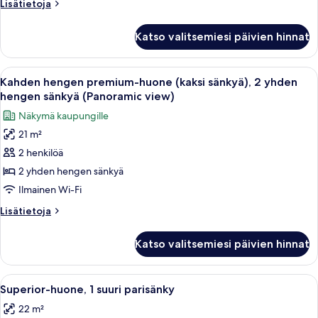
Lisätietoja
Lisätietoja
sänkyä),
huoneesta
Kahden
2
Katso valitsemiesi päivien hinnat
hengen
yhden
premium-
hengen
huone
Avaa
Hotellihuone, jossa on sänky, työpöytä
10
sänkyä
(kaksi
Kahden hengen premium-huone (kaksi sänkyä), 2 yhden
kaikki
sänkyä),
kuvat
hengen sänkyä (Panoramic view)
2
huonetyypin
Näkymä kaupungille
yhden
Kahden
hengen
21 m²
hengen
sänkyä
2 henkilöä
premium-
huone
2 yhden hengen sänkyä
(kaksi
Ilmainen Wi-Fi
sänkyä),
Lisätietoja
Lisätietoja
2
huoneesta
yhden
Kahden
Katso valitsemiesi päivien hinnat
hengen
hengen
premium-
sänkyä
huone
Avaa
Hotellihuone, jossa on sänky, yöpöytä, 
(Panoramic
8
(kaksi
Superior-huone, 1 suuri parisänky
kaikki
sänkyä),
view)
22 m²
2
huonetyypin