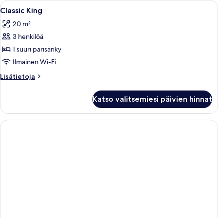
Avaa
Hotellihuone, jossa on suuri sänky, ka
2
Classic King
kaikki
20 m²
huonetyypin
3 henkilöä
Classic
King
1 suuri parisänky
kuvat
Ilmainen Wi-Fi
Lisätietoja
Lisätietoja
huoneesta
Classic
Katso valitsemiesi päivien hinnat
King