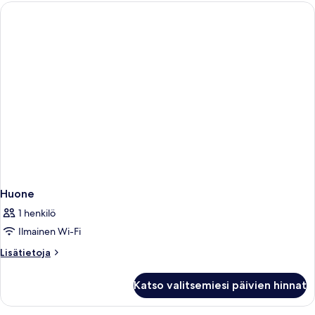
huone
sänkyä
(kaksi
sänkyä),
kuvat
2
yhden
hengen
sänkyä
Huone
1 henkilö
Ilmainen Wi-Fi
Lisätietoja
Lisätietoja
huoneesta
Huone
Katso valitsemiesi päivien hinnat