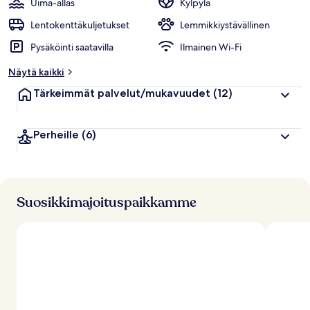
Uima-allas
Kylpylä
Lentokenttäkuljetukset
Lemmikkiystävällinen
Pysäköinti saatavilla
Ilmainen Wi-Fi
Näytä kaikki
Tärkeimmät palvelut/mukavuudet
(12)
Perheille
(6)
Suosikkimajoituspaikkamme