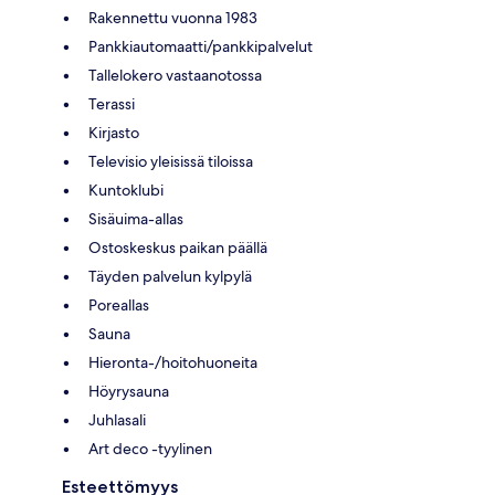
Rakennettu vuonna 1983
Pankkiautomaatti/pankkipalvelut
Tallelokero vastaanotossa
Terassi
Kirjasto
Televisio yleisissä tiloissa
Kuntoklubi
Sisäuima-allas
Ostoskeskus paikan päällä
Täyden palvelun kylpylä
Poreallas
Sauna
Hieronta-/hoitohuoneita
Höyrysauna
Juhlasali
Art deco -tyylinen
Esteettömyys