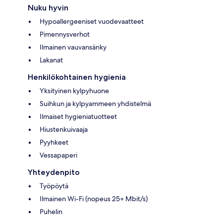
Nuku hyvin
Hypoallergeeniset vuodevaatteet
Pimennysverhot
Ilmainen vauvansänky
Lakanat
Henkilökohtainen hygienia
Yksityinen kylpyhuone
Suihkun ja kylpyammeen yhdistelmä
Ilmaiset hygieniatuotteet
Hiustenkuivaaja
Pyyhkeet
Vessapaperi
Yhteydenpito
Työpöytä
Ilmainen Wi-Fi (nopeus 25+ Mbit/s)
Puhelin