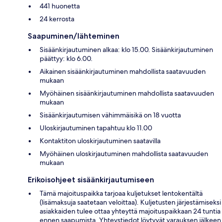
441 huonetta
24 kerrosta
Saapuminen/lähteminen
Sisäänkirjautuminen alkaa: klo 15.00. Sisäänkirjautuminen
päättyy: klo 6.00.
Aikainen sisäänkirjautuminen mahdollista saatavuuden
mukaan
Myöhäinen sisäänkirjautuminen mahdollista saatavuuden
mukaan
Sisäänkirjautumisen vähimmäisikä on 18 vuotta
Uloskirjautuminen tapahtuu klo 11.00
Kontaktiton uloskirjautuminen saatavilla
Myöhäinen uloskirjautuminen mahdollista saatavuuden
mukaan
Erikoisohjeet sisäänkirjautumiseen
Tämä majoituspaikka tarjoaa kuljetukset lentokentältä
(lisämaksuja saatetaan veloittaa). Kuljetusten järjestämiseksi
asiakkaiden tulee ottaa yhteyttä majoituspaikkaan 24 tuntia
ennen saapumista. Yhteystiedot löytyvät varauksen jälkeen