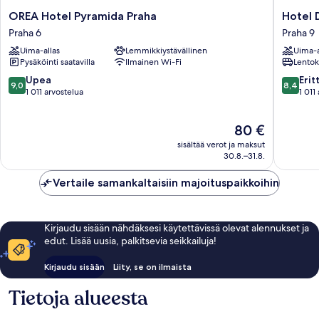
OREA
Hotel
OREA Hotel Pyramida Praha
Hotel 
Hotel
Duo
Praha 6
Praha 9
Pyramida
&
Uima-allas
Lemmikkiystävällinen
Uima-a
Praha
Wellnes
Pysäköinti saatavilla
Ilmainen Wi-Fi
Lentok
Praha
Praha
6
9
9.0
8.4
Upea
Erit
9,0
8,4
kautta
kautta
1 011 arvostelua
1 011
10,
10,
Upea,
Erittäin
Hinta
80 €
1 011
hyvä,
on
arvostelua
1 011
sisältää verot ja maksut
80 €
arvostel
30.8.–31.8.
Vertaile samankaltaisiin majoituspaikkoihin
Kirjaudu sisään nähdäksesi käytettävissä olevat alennukset ja
edut. Lisää uusia, palkitsevia seikkailuja!
Kirjaudu sisään
Liity, se on ilmaista
Tietoja alueesta