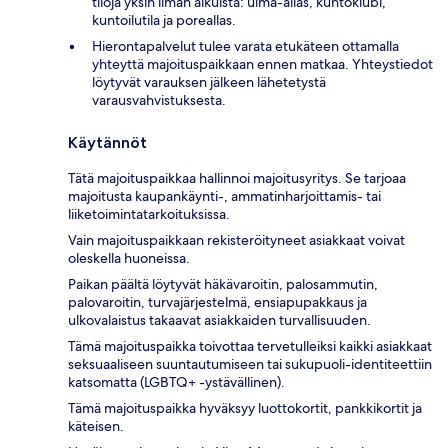
tiloja yksin ilman aikuista: uima-allas, kuntoklubi,
kuntoilutila ja poreallas.
Hierontapalvelut tulee varata etukäteen ottamalla
yhteyttä majoituspaikkaan ennen matkaa. Yhteystiedot
löytyvät varauksen jälkeen lähetetystä
varausvahvistuksesta.
Käytännöt
Tätä majoituspaikkaa hallinnoi majoitusyritys. Se tarjoaa
majoitusta kaupankäynti-, ammatinharjoittamis- tai
liiketoimintatarkoituksissa.
Vain majoituspaikkaan rekisteröityneet asiakkaat voivat
oleskella huoneissa.
Paikan päältä löytyvät häkävaroitin, palosammutin,
palovaroitin, turvajärjestelmä, ensiapupakkaus ja
ulkovalaistus takaavat asiakkaiden turvallisuuden.
Tämä majoituspaikka toivottaa tervetulleiksi kaikki asiakkaat
seksuaaliseen suuntautumiseen tai sukupuoli-identiteettiin
katsomatta (LGBTQ+ -ystävällinen).
Tämä majoituspaikka hyväksyy luottokortit, pankkikortit ja
käteisen.