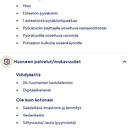
Hissi
Esteetön pysäköinti
1 esteetöntä pysäköintipaikkaa
Pyörätuolin käyttäjille soveltuva vastaanottotiski
Pyörätuolille soveltuva ravintola
Portaaton kulkutie sisäänkäynnille
Huoneen palvelut/mukavuudet
Viihdykettä
26-tuumainen taulutelevisio
Digitaalikanavat
Ole kuin kotonasi
Säädeltävä ilmastointi ja lämmitys
Vedenkeitin
Silitysrauta/-lauta (pyynnöstä)