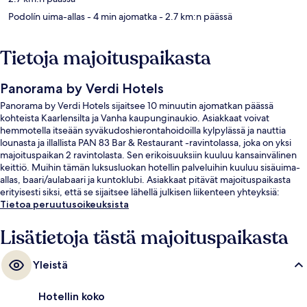
Podolín uima-allas
- 4 min ajomatka
- 2.7 km:n päässä
Tietoja majoituspaikasta
Panorama by Verdi Hotels
Panorama by Verdi Hotels sijaitsee 10 minuutin ajomatkan päässä
kohteista Kaarlensilta ja Vanha kaupunginaukio. Asiakkaat voivat
hemmotella itseään syväkudoshierontahoidoilla kylpylässä ja nauttia
lounasta ja illallista PAN 83 Bar & Restaurant -ravintolassa, joka on yksi
majoituspaikan 2 ravintolasta. Sen erikoisuuksiin kuuluu kansainvälinen
keittiö. Muihin tämän luksusluokan hotellin palveluihin kuuluu sisäuima-
allas, baari/aulabaari ja kuntoklubi. Asiakkaat pitävät majoituspaikasta
erityisesti siksi, että se sijaitsee lähellä julkisen liikenteen yhteyksiä:
Pankrácin metroasema sijaitsee 5 minuutin ja Kotorskán asema 10
Tietoa peruutusoikeuksista
minuutin kävelymatkan päässä.
Lisätietoja tästä majoituspaikasta
Yleistä
Hotellin koko