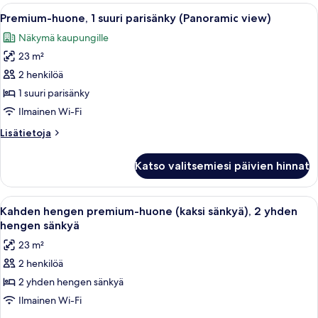
suuri
Avaa
Korkea kerrostalo, jonka julkisivu on 
9
parisänky
Premium-huone, 1 suuri parisänky (Panoramic view)
kaikki
Näkymä kaupungille
huonetyypin
23 m²
Premium-
huone,
2 henkilöä
1
1 suuri parisänky
suuri
Ilmainen Wi-Fi
parisänky
Lisätietoja
Lisätietoja
(Panoramic
huoneesta
view)
Premium-
Katso valitsemiesi päivien hinnat
huone,
kuvat
1
suuri
Avaa
Hotellihuone, jossa on kaksi sänkyä, työ
7
parisänky
Kahden hengen premium-huone (kaksi sänkyä), 2 yhden
kaikki
(Panoramic
hengen sänkyä
view)
huonetyypin
23 m²
Kahden
2 henkilöä
hengen
2 yhden hengen sänkyä
premium-
huone
Ilmainen Wi-Fi
(kaksi