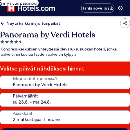
Siirry sivun pääosioon
Hanki sovellus
Näytä kaikki majoituspaikat
Panorama by Verdi Hotels
4.5
tähden
Kongressikeskuksen yhteydessä oleva luksusluokan hotelli, jonka
majoituspaikka
palveluihin kuuluu täyden palvelun kylpylä
Valitse päivät nähdäksesi hinnat
Minne olet menossa?
Päivämäärät
Asiakkaat