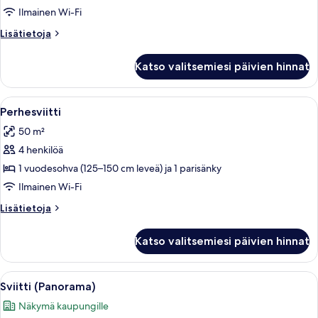
huone
Ilmainen Wi-Fi
(kaksi
Lisätietoja
Lisätietoja
sänkyä),
huoneesta
Kahden
2
Katso valitsemiesi päivien hinnat
hengen
yhden
classic-
hengen
huone
Avaa
Hotellihuone, jossa on suuri sänky, yöp
9
sänkyä
(kaksi
Perhesviitti
kaikki
sänkyä),
kuvat
50 m²
2
huonetyypin
yhden
4 henkilöä
Perhesviitti
hengen
kuvat
1 vuodesohva (125–150 cm leveä) ja 1 parisänky
sänkyä
Ilmainen Wi-Fi
Lisätietoja
Lisätietoja
huoneesta
Perhesviitti
Katso valitsemiesi päivien hinnat
Avaa
Hotellihuone, jossa on suuri sänky, ka
12
Sviitti (Panorama)
kaikki
Näkymä kaupungille
huonetyypin