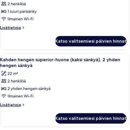
kuvat
yhden
2 henkilöä
Superior-
hengen
huone,
1 suuri parisänky
sänkyä
1
(Panoramic
Ilmainen Wi-Fi
view)
suuri
Lisätietoja
Lisätietoja
parisänky
huoneesta
kuvat
Superior-
Katso valitsemiesi päivien hinnat
huone,
1
suuri
Avaa
Hotellihuone, jossa on kaksi sänkyä, ty
6
parisänky
Kahden hengen superior-huone (kaksi sänkyä), 2 yhden
kaikki
hengen sänkyä
huonetyypin
22 m²
Kahden
2 henkilöä
hengen
2 yhden hengen sänkyä
superior-
huone
Ilmainen Wi-Fi
(kaksi
Lisätietoja
Lisätietoja
sänkyä),
huoneesta
Kahden
2
Katso valitsemiesi päivien hinnat
hengen
yhden
superior-
hengen