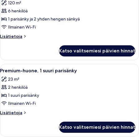
120 m²
Sviitti
(Panorama)
6 henkilöä
kuvat
1 parisänky ja 2 yhden hengen sänkyä
Ilmainen Wi-Fi
Lisätietoja
Lisätietoja
huoneesta
Sviitti
Katso valitsemiesi päivien hinnat
(Panorama)
Avaa
Hotellihuone, jossa on suuri sänky, kaks
7
Premium-huone, 1 suuri parisänky
kaikki
23 m²
huonetyypin
2 henkilöä
Premium-
huone,
1 suuri parisänky
1
Ilmainen Wi-Fi
suuri
Lisätietoja
Lisätietoja
parisänky
huoneesta
kuvat
Premium-
Katso valitsemiesi päivien hinnat
huone,
1