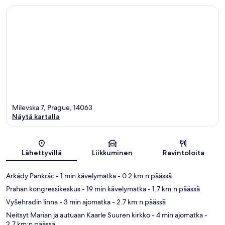
Milevska 7, Prague, 14063
Näytä kartalla
Kartta
Lähettyvillä
Liikkuminen
Ravintoloita
Arkády Pankrác
- 1 min kävelymatka
- 0.2 km:n päässä
Prahan kongressikeskus
- 19 min kävelymatka
- 1.7 km:n päässä
Vyšehradin linna
- 3 min ajomatka
- 2.7 km:n päässä
Neitsyt Marian ja autuaan Kaarle Suuren kirkko
- 4 min ajomatka
-
2.7 km:n päässä