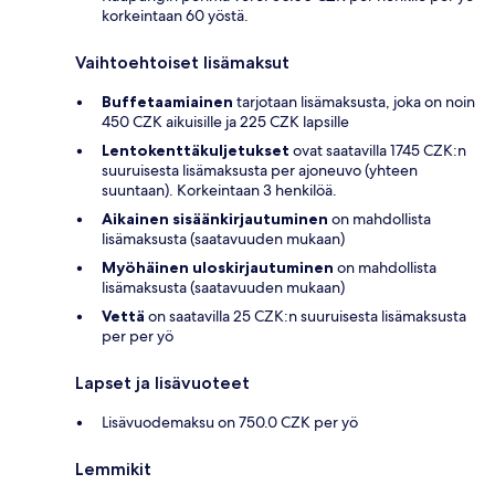
korkeintaan 60 yöstä.
Vaihtoehtoiset lisämaksut
Buffetaamiainen
tarjotaan lisämaksusta, joka on noin
450 CZK aikuisille ja 225 CZK lapsille
Lentokenttäkuljetukset
ovat saatavilla 1745 CZK:n
suuruisesta lisämaksusta per ajoneuvo (yhteen
suuntaan). Korkeintaan 3 henkilöä.
Aikainen sisäänkirjautuminen
on mahdollista
lisämaksusta (saatavuuden mukaan)
Myöhäinen uloskirjautuminen
on mahdollista
lisämaksusta (saatavuuden mukaan)
Vettä
on saatavilla 25 CZK:n suuruisesta lisämaksusta
per per yö
Lapset ja lisävuoteet
Lisävuodemaksu on 750.0 CZK per yö
Lemmikit