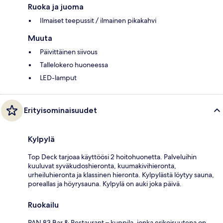
Ruoka ja juoma
Ilmaiset teepussit / ilmainen pikakahvi
Muuta
Päivittäinen siivous
Tallelokero huoneessa
LED-lamput
Erityisominaisuudet
Kylpylä
Top Deck tarjoaa käyttöösi 2 hoitohuonetta. Palveluihin
kuuluvat syväkudoshieronta, kuumakivihieronta,
urheiluhieronta ja klassinen hieronta. Kylpylästä löytyy sauna,
poreallas ja höyrysauna. Kylpylä on auki joka päivä.
Ruokailu
PAN 83 Bar & Restaurant – kuppila, jonka erikoisuutena on