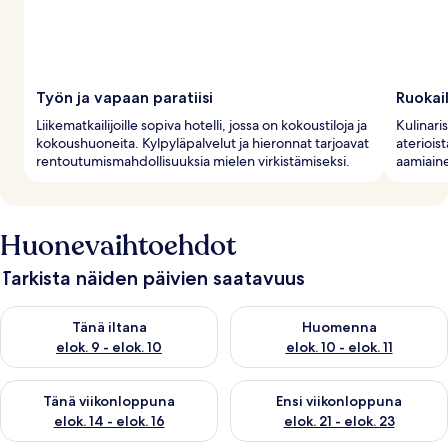
Työn ja vapaan paratiisi
Ruokai
Liikematkailijoille sopiva hotelli, jossa on kokoustiloja ja
Kulinaris
kokoushuoneita. Kylpyläpalvelut ja hieronnat tarjoavat
aterioist
rentoutumismahdollisuuksia mielen virkistämiseksi.
aamiain
Huonevaihtoehdot
Tarkista näiden päivien saatavuus
Tarkista tämän illan saatavuus elok. 9 - elok. 10
Tarkista huomisen saatavuus elo
Tänä iltana
Huomenna
elok. 9 - elok. 10
elok. 10 - elok. 11
Tarkista tämän viikonlopun saatavuus elok. 14 - elok. 16
Tarkista ensi viikonlopun saata
Tänä viikonloppuna
Ensi viikonloppuna
elok. 14 - elok. 16
elok. 21 - elok. 23