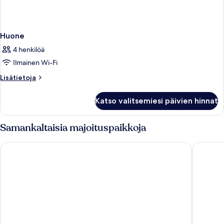
Huone
4 henkilöä
Ilmainen Wi-Fi
Lisätietoja
Lisätietoja
huoneesta
Huone
Katso valitsemiesi päivien hinnat
Samankaltaisia majoituspaikkoja
OREA Hotel Pyramida Praha
Hotel Du