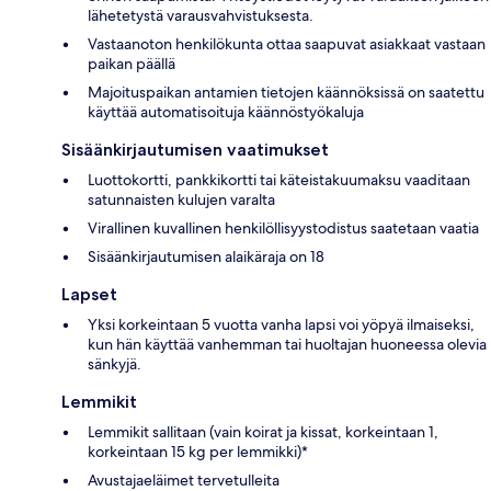
lähetetystä varausvahvistuksesta.
Vastaanoton henkilökunta ottaa saapuvat asiakkaat vastaan
paikan päällä
Majoituspaikan antamien tietojen käännöksissä on saatettu
käyttää automatisoituja käännöstyökaluja
Sisäänkirjautumisen vaatimukset
Luottokortti, pankkikortti tai käteistakuumaksu vaaditaan
satunnaisten kulujen varalta
Virallinen kuvallinen henkilöllisyystodistus saatetaan vaatia
Sisäänkirjautumisen alaikäraja on 18
Lapset
Yksi korkeintaan 5 vuotta vanha lapsi voi yöpyä ilmaiseksi,
kun hän käyttää vanhemman tai huoltajan huoneessa olevia
sänkyjä.
Lemmikit
Lemmikit sallitaan (vain koirat ja kissat, korkeintaan 1,
korkeintaan 15 kg per lemmikki)*
Avustajaeläimet tervetulleita