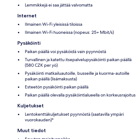
Lemmikkejä ei saa jättää valvomatta
Internet
Ilmainen Wi-Fi yleisissä tiloissa
Ilmainen Wi-Fi huoneissa (nopeus: 25+ Mbit/s)
Pysäköinti
Paikan päällä voi pysäköidä vain pyynnöstä
Turvallinen ja katettu itsepalvelupysäköinti paikan päällä
(580 CZK per yö)
Pysäköinti matkailuautoille, busseille ja kuorma-autoille
paikan päällä (lisämaksusta)
Esteetön pysäköinti paikan päällä
Paikan päällä olevalla pysäköintialueella on korkeusrajoitus
Kuljetukset
Lentokenttäkuljetukset pyynnöstä (saatavilla ympäri
vuorokauden)*
Muut tiedot
Savuton majoituspaikka