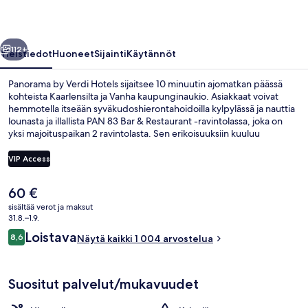
llinen
Seuraava
112+
Yleistiedot
Huoneet
Sijainti
Käytännöt
Panorama by Verdi Hotels sijaitsee 10 minuutin ajomatkan päässä
kohteista Kaarlensilta ja Vanha kaupunginaukio. Asiakkaat voivat
hemmotella itseään syväkudoshierontahoidoilla kylpylässä ja nauttia
lounasta ja illallista PAN 83 Bar & Restaurant -ravintolassa, joka on
yksi majoituspaikan 2 ravintolasta. Sen erikoisuuksiin kuuluu
kansainvälinen keittiö. Muihin tämän luksusluokan hotellin
palveluihin kuuluu sisäuima-allas, baari/aulabaari ja kuntoklubi.
VIP Access
Asiakkaat pitävät majoituspaikasta erityisesti siksi, että se sijaitsee
lähellä julkisen liikenteen yhteyksiä: Pankrácin metroasema sijaitsee 5
Nykyinen
60 €
minuutin ja Kotorskán asema 10 minuutin kävelymatkan päässä.
Sisäuima-allas
hinta
sisältää verot ja maksut
on
31.8.–1.9.
60 €
Arvostelut
Loistava
8,6
Näytä kaikki 1 004 arvostelua
8,6 kautta 10.
Suositut palvelut/mukavuudet