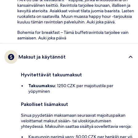
kansainvälinen keittiö. Ravintola tarjoilee lounaan, illallisen ja
kevyitä aterioita. Asiakkaat voivat tilata juomia baarista. Lasten
ruokalista on saatavilla. Muun muassa happy hour -tarjouksia
kuuluu tämän ravintolan palveluihin. Auki joka päivä.
Bohemia for breakfast – Tämä buffetravintola tarjoilee vain
aamiaisen. Auki joka päivä
Maksut ja käytännöt
Hyvitettävät takuumaksut
Takuumaksu:
1250 CZK per majoitustila per
yöpyminen
Pakolliset lisämaksut
Sinua pyydetään maksamaan seuraavat majoituspaikan
veloittamat maksut sisään- tai uloskirjautumisen
yhteydessä. Maksuihin saattaa sisältyä sovellettavia veroja:
Kaupungin perimä vero: 50.00 CZK per henkilö per yö