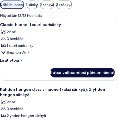
Huoneille
Kaikki huoneet
1 sänky
2 sänkyä
3+ sänkyä
saatavilla
olevia
Näytetään 13/13 huonetta
suodattimia
Avaa
Hotellihuone, jossa on suuri sänky, työp
6
Classic-huone, 1 suuri parisänky
kaikki
22 m²
huonetyypin
3 henkilöä
Classic-
huone,
1 suuri parisänky
1
Ilmainen Wi-Fi
suuri
Lisätietoja
Lisätietoja
parisänky
huoneesta
kuvat
Classic-
Katso valitsemiesi päivien hinnat
huone,
1
suuri
Avaa
Hotellihuone, jossa on kaksi sänkyä, ty
6
parisänky
Kahden hengen classic-huone (kaksi sänkyä), 2 yhden
kaikki
hengen sänkyä
huonetyypin
22 m²
Kahden
3 henkilöä
hengen
2 yhden hengen sänkyä
classic-