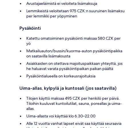
Avustajaeläimistä ei veloiteta lisämaksuja
Lemmikeistä veloitetaan 975 CZK:n suuruinen lisämaksu
per lemmikki per yöpyminen
Pysäköinti
Katettu omatoiminen pysäköinti maksaa 580 CZK per
yö
Matkailuauton/bussin/kuorma-auton pysäköintipaikka
on saatavilla lisämaksusta
Asiakkaiden on otettava majoituspaikkaan yhteyttä, jos
he haluavat varata pysäköintipaikan paikan päältä
Pysäköintialueella on korkeusrajoituksia
Uima-allas, kylpylä ja kuntosali (jos saatavilla)
Tilojen käyttö maksaa 495 CZK per henkilö per päivä.
Tiloihin kuuluvat kuntoilutilat, sauna, poreallas ja uima-
allas.
Uima-allasta voi käyttää klo 6.30–22.00
Alle 12 vuotta vanhat lapset eivät saa käyttää seuraavia