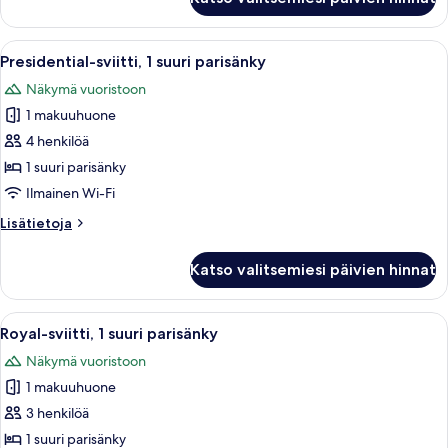
sviitti,
1
suuri
Avaa
Hotellihuone, jossa on suuri sänky, kak
6
parisänky
Presidential-sviitti, 1 suuri parisänky
kaikki
Näkymä vuoristoon
huonetyypin
1 makuuhuone
Presidential-
sviitti,
4 henkilöä
1
1 suuri parisänky
suuri
Ilmainen Wi-Fi
parisänky
Lisätietoja
Lisätietoja
kuvat
huoneesta
Presidential-
Katso valitsemiesi päivien hinnat
sviitti,
1
suuri
Avaa
Hotellihuone, jossa on suuri sänky, ka
3
parisänky
Royal-sviitti, 1 suuri parisänky
kaikki
Näkymä vuoristoon
huonetyypin
1 makuuhuone
Royal-
sviitti,
3 henkilöä
1
1 suuri parisänky