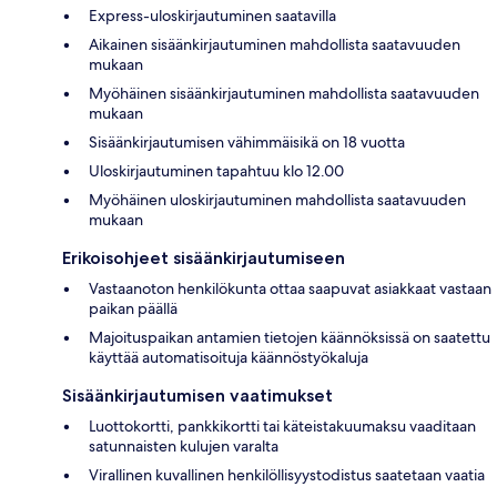
Express-uloskirjautuminen saatavilla
Aikainen sisäänkirjautuminen mahdollista saatavuuden
mukaan
Myöhäinen sisäänkirjautuminen mahdollista saatavuuden
mukaan
Sisäänkirjautumisen vähimmäisikä on 18 vuotta
Uloskirjautuminen tapahtuu klo 12.00
Myöhäinen uloskirjautuminen mahdollista saatavuuden
mukaan
Erikoisohjeet sisäänkirjautumiseen
Vastaanoton henkilökunta ottaa saapuvat asiakkaat vastaan
paikan päällä
Majoituspaikan antamien tietojen käännöksissä on saatettu
käyttää automatisoituja käännöstyökaluja
Sisäänkirjautumisen vaatimukset
Luottokortti, pankkikortti tai käteistakuumaksu vaaditaan
satunnaisten kulujen varalta
Virallinen kuvallinen henkilöllisyystodistus saatetaan vaatia