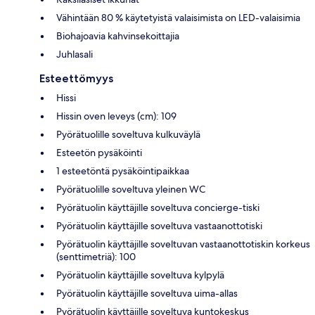
Vähintään 80 % käytetyistä valaisimista on LED-valaisimia
Biohajoavia kahvinsekoittajia
Juhlasali
Esteettömyys
Hissi
Hissin oven leveys (cm): 109
Pyörätuolille soveltuva kulkuväylä
Esteetön pysäköinti
1 esteetöntä pysäköintipaikkaa
Pyörätuolille soveltuva yleinen WC
Pyörätuolin käyttäjille soveltuva concierge-tiski
Pyörätuolin käyttäjille soveltuva vastaanottotiski
Pyörätuolin käyttäjille soveltuvan vastaanottotiskin korkeus
(senttimetriä): 100
Pyörätuolin käyttäjille soveltuva kylpylä
Pyörätuolin käyttäjille soveltuva uima-allas
Pyörätuolin käyttäjille soveltuva kuntokeskus