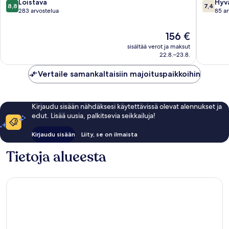
8.8
7.4
Loistava
Hyv
8,8
7,4
kautta
kautta
283 arvostelua
85 ar
10,
10,
Loistava,
Hyvä,
Hinta
156 €
283
85
on
sisältää verot ja maksut
arvostelua
arvostel
156 €
22.8.–23.8.
Vertaile samankaltaisiin majoituspaikkoihin
Kirjaudu sisään nähdäksesi käytettävissä olevat alennukset ja
edut. Lisää uusia, palkitsevia seikkailuja!
Kirjaudu sisään
Liity, se on ilmaista
Tietoja alueesta