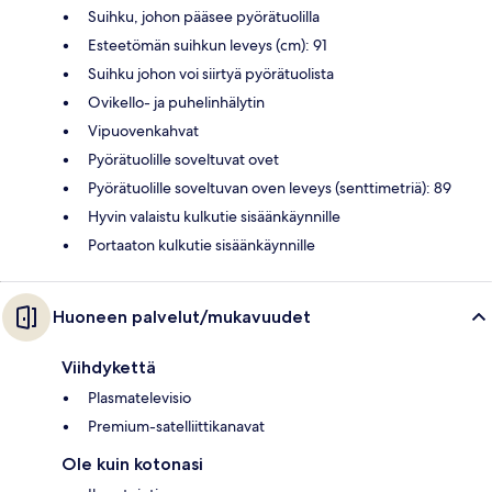
Suihku, johon pääsee pyörätuolilla
Esteetömän suihkun leveys (cm): 91
Suihku johon voi siirtyä pyörätuolista
Ovikello- ja puhelinhälytin
Vipuovenkahvat
Pyörätuolille soveltuvat ovet
Pyörätuolille soveltuvan oven leveys (senttimetriä): 89
Hyvin valaistu kulkutie sisäänkäynnille
Portaaton kulkutie sisäänkäynnille
Huoneen palvelut/mukavuudet
Viihdykettä
Plasmatelevisio
Premium-satelliittikanavat
Ole kuin kotonasi