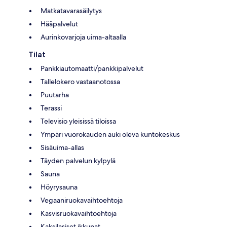
Matkatavarasäilytys
Hääpalvelut
Aurinkovarjoja uima-altaalla
Tilat
Pankkiautomaatti/pankkipalvelut
Tallelokero vastaanotossa
Puutarha
Terassi
Televisio yleisissä tiloissa
Ympäri vuorokauden auki oleva kuntokeskus
Sisäuima-allas
Täyden palvelun kylpylä
Sauna
Höyrysauna
Vegaaniruokavaihtoehtoja
Kasvisruokavaihtoehtoja
Kaksilasiset ikkunat