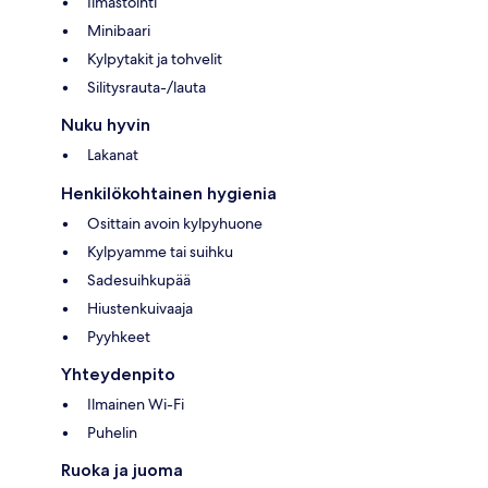
Ilmastointi
Minibaari
Kylpytakit ja tohvelit
Silitysrauta-/lauta
Nuku hyvin
Lakanat
Henkilökohtainen hygienia
Osittain avoin kylpyhuone
Kylpyamme tai suihku
Sadesuihkupää
Hiustenkuivaaja
Pyyhkeet
Yhteydenpito
Ilmainen Wi-Fi
Puhelin
Ruoka ja juoma