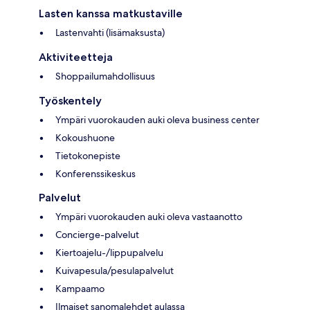
Lasten kanssa matkustaville
Lastenvahti (lisämaksusta)
Aktiviteetteja
Shoppailumahdollisuus
Työskentely
Ympäri vuorokauden auki oleva business center
Kokoushuone
Tietokonepiste
Konferenssikeskus
Palvelut
Ympäri vuorokauden auki oleva vastaanotto
Concierge-palvelut
Kiertoajelu-/lippupalvelu
Kuivapesula/pesulapalvelut
Kampaamo
Ilmaiset sanomalehdet aulassa