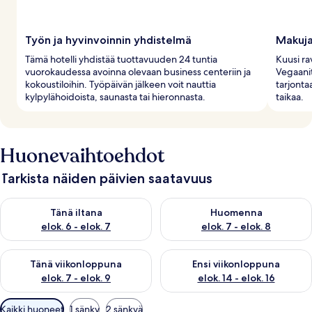
Työn ja hyvinvoinnin yhdistelmä
Makuja
Tämä hotelli yhdistää tuottavuuden 24 tuntia
Kuusi ra
vuorokaudessa avoinna olevaan business centeriin ja
Vegaanit
kokoustiloihin. Työpäivän jälkeen voit nauttia
tarjonta
kylpylähoidoista, saunasta tai hieronnasta.
taikaa.
Huonevaihtoehdot
Tarkista näiden päivien saatavuus
Tarkista tämän illan saatavuus elok. 6 - elok. 7
Tarkista huomisen saatavuus el
Tänä iltana
Huomenna
elok. 6 - elok. 7
elok. 7 - elok. 8
Tarkista tämän viikonlopun saatavuus elok. 7 - elok. 9
Tarkista ensi viikonlopun saatav
Tänä viikonloppuna
Ensi viikonloppuna
elok. 7 - elok. 9
elok. 14 - elok. 16
Huoneille
Kaikki huoneet
1 sänky
2 sänkyä