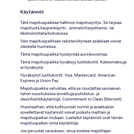
Käytännöt
Tätä majoituspaikkaa hallinnoi majoitusyritys. Se tarjoaa
majoitusta kaupankäynti-, ammatinharjoittamis- tai
liiketoimintatarkoituksissa.
Vain majoituspaikkaan rekisteröityneet asiakkaat voivat
oleskella huoneissa.
Tämä majoituspaikka hyödyntää aurinkovoimaa.
Tämä majoituspaikka hyväksyy luottokortit. Käteismaksuja
ei hyväksytä.
Hyväksytyt luottokortit: Visa, Mastercard, American
Express ja Union Pay
Majoituspaikka vahvistaa, että se noudattaa seuraavan
tahon suosituksissa annettuja puhdistus- ja
desinfiointikäytäntöjä: Commitment to Clean (Marriott).
Huomaathan, että kulttuuriset normit ja asiakkaisiin
sovellettavat käytännöt voivat poiketa maittain ja
majoituspaikan mukaan. Luetellut käytännöt ovat tämän
majoituspaikan omia käytäntöjä.
Jos peruutat varauksesi, sinua koskee majoittajan