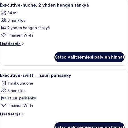
Avaa
Hotellihuone, jossa on kaksi sänkyä, ty
4
hengen
Executive-huone, 2 yhden hengen sänkyä
kaikki
sänkyä
34 m²
huonetyypin
3 henkilöä
Executive-
huone,
2 yhden hengen sänkyä
2
Ilmainen Wi-Fi
yhden
Lisätietoja
Lisätietoja
hengen
huoneesta
sänkyä
Executive-
Katso valitsemiesi päivien hinnat
huone,
kuvat
2
yhden
Avaa
Hotellihuone, jossa on suuri sänky, kak
2
hengen
Executive-sviitti, 1 suuri parisänky
kaikki
sänkyä
1 makuuhuone
huonetyypin
3 henkilöä
Executive-
sviitti,
1 suuri parisänky
1
Ilmainen Wi-Fi
suuri
Lisätietoja
Lisätietoja
parisänky
huoneesta
kuvat
Executive-
Katso valitsemiesi päivien hinnat