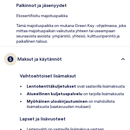
Palkinnot ja jäsenyydet
Ekosertifioitu majoituspaikka
Tämä majoituspaikka on mukana Green Key -ohjelmassa, joka
mittaa majoituspaikan vaikutusta yhteen tai useampaan
seuraavista asioista: ympäristö, yhteisö, kulttuuriperintö ja
paikallinen talous.
Maksut ja käytännöt
Vaihtoehtoiset lisämaksut
Lentokenttäkuljetukset
ovat saatavilla lisämaksusta
Alueellinen kuljetuspalvelu
on tarjolla lisämaksusta
Myöhäinen uloskirjautuminen
on mahdollista
lisämaksusta (saatavuuden mukaan)
Lapset ja lisävuoteet
Lastenvahti on saatavilla lisämaksua vastaan