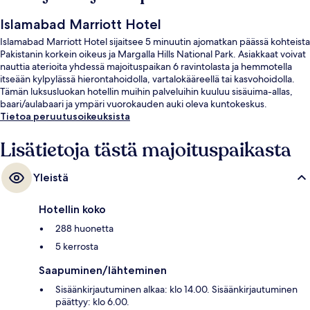
Islamabad Marriott Hotel
Islamabad Marriott Hotel sijaitsee 5 minuutin ajomatkan päässä kohteista
Pakistanin korkein oikeus ja Margalla Hills National Park. Asiakkaat voivat
nauttia aterioita yhdessä majoituspaikan 6 ravintolasta ja hemmotella
itseään kylpylässä hierontahoidolla, vartalokääreellä tai kasvohoidolla.
Tämän luksusluokan hotellin muihin palveluihin kuuluu sisäuima-allas,
baari/aulabaari ja ympäri vuorokauden auki oleva kuntokeskus.
Tietoa peruutusoikeuksista
Lisätietoja tästä majoituspaikasta
Yleistä
Hotellin koko
288 huonetta
5 kerrosta
Saapuminen/lähteminen
Sisäänkirjautuminen alkaa: klo 14.00. Sisäänkirjautuminen
päättyy: klo 6.00.