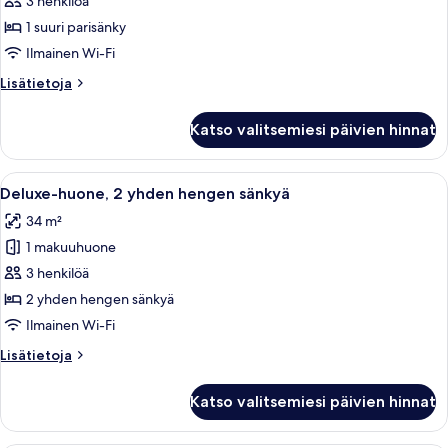
huone,
3 henkilöä
1
1 suuri parisänky
suuri
Ilmainen Wi-Fi
parisänky
Lisätietoja
Lisätietoja
kuvat
huoneesta
Executive-
Katso valitsemiesi päivien hinnat
huone,
1
suuri
Avaa
Hotellihuone, jossa on kaksi sänkyä, ty
4
parisänky
Deluxe-huone, 2 yhden hengen sänkyä
kaikki
34 m²
huonetyypin
1 makuuhuone
Deluxe-
huone,
3 henkilöä
2
2 yhden hengen sänkyä
yhden
Ilmainen Wi-Fi
hengen
Lisätietoja
Lisätietoja
sänkyä
huoneesta
kuvat
Deluxe-
Katso valitsemiesi päivien hinnat
huone,
2
yhden