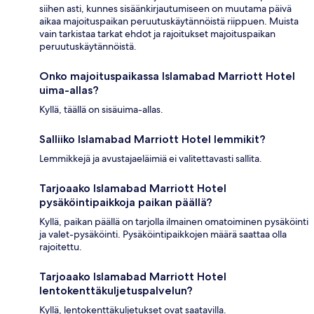
siihen asti, kunnes sisäänkirjautumiseen on muutama päivä
aikaa majoituspaikan peruutuskäytännöistä riippuen. Muista
vain tarkistaa tarkat ehdot ja rajoitukset majoituspaikan
peruutuskäytännöistä.
Onko majoituspaikassa Islamabad Marriott Hotel
uima-allas?
Kyllä, täällä on sisäuima-allas.
Salliiko Islamabad Marriott Hotel lemmikit?
Lemmikkejä ja avustajaeläimiä ei valitettavasti sallita.
Tarjoaako Islamabad Marriott Hotel
pysäköintipaikkoja paikan päällä?
Kyllä, paikan päällä on tarjolla ilmainen omatoiminen pysäköinti
ja valet-pysäköinti. Pysäköintipaikkojen määrä saattaa olla
rajoitettu.
Tarjoaako Islamabad Marriott Hotel
lentokenttäkuljetuspalvelun?
Kyllä, lentokenttäkuljetukset ovat saatavilla.