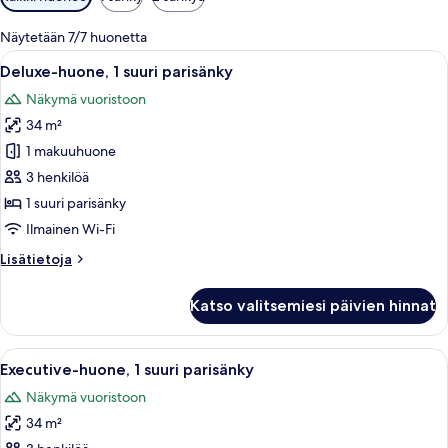
saatavilla
olevia
Näytetään 7/7 huonetta
suodattimia
Avaa
Hotellihuone, jossa on suuri sänky, työp
5
Deluxe-huone, 1 suuri parisänky
kaikki
Näkymä vuoristoon
huonetyypin
34 m²
Deluxe-
huone,
1 makuuhuone
1
3 henkilöä
suuri
1 suuri parisänky
parisänky
Ilmainen Wi-Fi
kuvat
Lisätietoja
Lisätietoja
huoneesta
Deluxe-
Katso valitsemiesi päivien hinnat
huone,
1
suuri
Avaa
Hotellihuone, jossa on suuri sänky, ty
3
parisänky
Executive-huone, 1 suuri parisänky
kaikki
Näkymä vuoristoon
huonetyypin
34 m²
Executive-