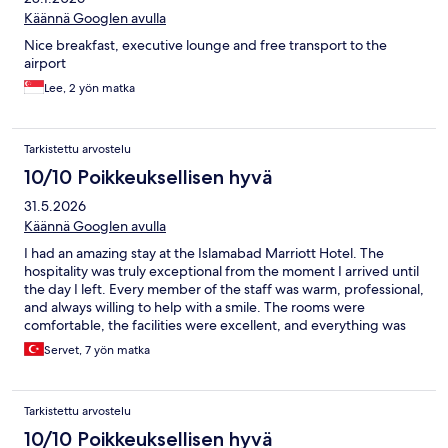
Käännä Googlen avulla
Nice breakfast, executive lounge and free transport to the
airport
Lee, 2 yön matka
Tarkistettu arvostelu
10/10 Poikkeuksellisen hyvä
31.5.2026
Käännä Googlen avulla
I had an amazing stay at the Islamabad Marriott Hotel. The
hospitality was truly exceptional from the moment I arrived until
the day I left. Every member of the staff was warm, professional,
and always willing to help with a smile. The rooms were
comfortable, the facilities were excellent, and everything was
maintained to a very high standard. The service exceeded my
Servet, 7 yön matka
expectations, and I genuinely felt welcomed throughout my
stay. Thank you to the entire team for making my visit so
memorable. I highly recommend the Islamabad Marriott Hotel
Tarkistettu arvostelu
to anyone visiting Islamabad and I look forward to staying here
again in the future.
10/10 Poikkeuksellisen hyvä