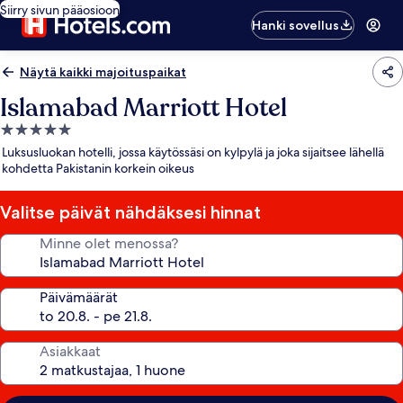
Siirry sivun pääosioon
Hanki sovellus
Näytä kaikki majoituspaikat
Islamabad Marriott Hotel
5.0
tähden
Luksusluokan hotelli, jossa käytössäsi on kylpylä ja joka sijaitsee lähellä
majoituspaikka
kohdetta Pakistanin korkein oikeus
Valitse päivät nähdäksesi hinnat
Minne olet menossa?
Päivämäärät
Asiakkaat