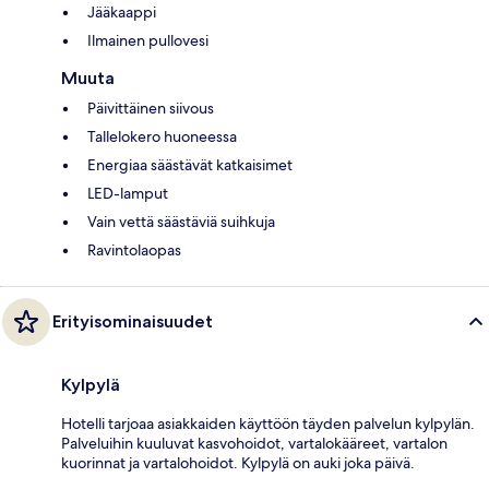
Jääkaappi
Ilmainen pullovesi
Muuta
Päivittäinen siivous
Tallelokero huoneessa
Energiaa säästävät katkaisimet
LED-lamput
Vain vettä säästäviä suihkuja
Ravintolaopas
Erityisominaisuudet
Kylpylä
Hotelli tarjoaa asiakkaiden käyttöön täyden palvelun kylpylän.
Palveluihin kuuluvat kasvohoidot, vartalokääreet, vartalon
kuorinnat ja vartalohoidot. Kylpylä on auki joka päivä.