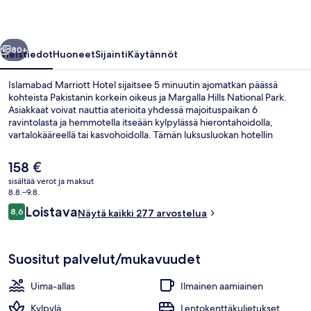
llinen
Seuraava
80+
Yleistiedot
Huoneet
Sijainti
Käytännöt
Islamabad Marriott Hotel sijaitsee 5 minuutin ajomatkan päässä
kohteista Pakistanin korkein oikeus ja Margalla Hills National Park.
Asiakkaat voivat nauttia aterioita yhdessä majoituspaikan 6
ravintolasta ja hemmotella itseään kylpylässä hierontahoidolla,
vartalokääreellä tai kasvohoidolla. Tämän luksusluokan hotellin
muihin palveluihin kuuluu sisäuima-allas, baari/aulabaari ja ympäri
vuorokauden auki oleva kuntokeskus.
Nykyinen
158 €
hinta
sisältää verot ja maksut
on
8.8.–9.8.
Ravintola
158 €
Arvostelut
Loistava
8,6
Näytä kaikki 277 arvostelua
8,6 kautta 10.
Suositut palvelut/mukavuudet
Uima-allas
Ilmainen aamiainen
Kylpylä
Lentokenttäkuljetukset