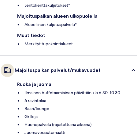
Lentokenttäkuljetukset*
Majoituspaikan alueen ulkopuolella
Alueellinen kuljetuspalvelu*
Muut tiedot
Merkityt tupakointialueet
Majoituspaikan palvelut/mukavuudet
Ruoka ja juoma
Ilmainen buffetaamiainen päivittäin klo 6.30–10.30
6 ravintolaa
Baari/lounge
Grillejä
Huonepalvelu (rajoitettuina aikoina)
Juomavesiautomaatti