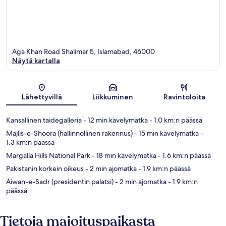
Aga Khan Road Shalimar 5, Islamabad, 46000
Näytä kartalla
Kartta
Lähettyvillä
Liikkuminen
Ravintoloita
Kansallinen taidegalleria
- 12 min kävelymatka
- 1.0 km:n päässä
Majlis-e-Shoora (hallinnollinen rakennus)
- 15 min kävelymatka
-
1.3 km:n päässä
Margalla Hills National Park
- 18 min kävelymatka
- 1.6 km:n päässä
Pakistanin korkein oikeus
- 2 min ajomatka
- 1.9 km:n päässä
Aiwan-e-Sadr (presidentin palatsi)
- 2 min ajomatka
- 1.9 km:n
päässä
Tietoja majoituspaikasta