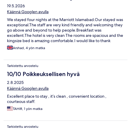
19.5.2026
Käännä Googlen avulla
We stayed four nights at the Marriott Islamabad.Our stayed was
exceptional.The staff are very kind friendly and welcoming they
go above and beyond to help people.Breakfast was
excellent.The hotel is very clean The rooms are spacious and the
kingsize bed is amazing comfortable.I would like to thank
Fizarn,Yusra and Abbiad for all there help and support.Amazing
Arshad, 4 yön matka
staff that go above and beyond to help you. Thank you Mr and
Mrs Mahmood
Tarkistettu arvostelu
10/10 Poikkeuksellisen hyvä
2.8.2025
Käännä Googlen avulla
Excellent place to stay , it’s clean , convenient location ,
courteous staff.
TAHIR, 1 yön matka
Tarkistettu arvostelu