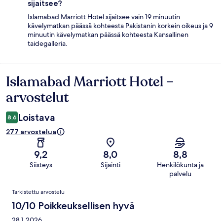
sijaitsee?
Islamabad Marriott Hotel sijaitsee vain 19 minuutin
kävelymatkan päässä kohteesta Pakistanin korkein oikeus ja 9
minuutin kävelymatkan päässä kohteesta Kansallinen
taidegalleria.
Islamabad Marriott Hotel –
Arvostelut
arvostelut
Loistava
8,6
277 arvostelua
9,2
8,0
8,8
Siisteys
Sijainti
Henkilökunta ja
palvelu
Arvostelut
Tarkistettu arvostelu
10/10 Poikkeuksellisen hyvä
28.1.2026