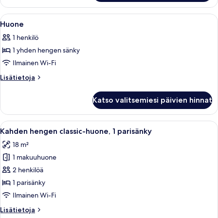
Avaa
Hotellihuone, jossa on sänky, yöpöytä 
4
Huone
kaikki
1 henkilö
huonetyypin
1 yhden hengen sänky
Huone
kuvat
Ilmainen Wi-Fi
Lisätietoja
Lisätietoja
huoneesta
Huone
Katso valitsemiesi päivien hinnat
Avaa
Hotellihuone, jossa on suuri sänky, yö
4
Kahden hengen classic-huone, 1 parisänky
kaikki
18 m²
huonetyypin
1 makuuhuone
Kahden
hengen
2 henkilöä
classic-
1 parisänky
huone,
Ilmainen Wi-Fi
1
Lisätietoja
Lisätietoja
parisänky
huoneesta