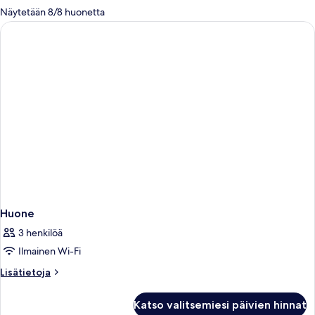
olevia
Näytetään 8/8 huonetta
suodattimia
Huone
3 henkilöä
Ilmainen Wi-Fi
Lisätietoja
Lisätietoja
huoneesta
Huone
Katso valitsemiesi päivien hinnat