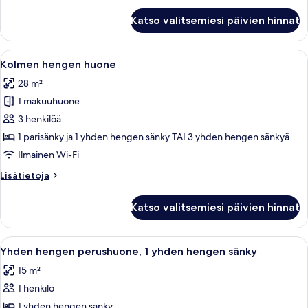
kuvat
Kahden
Katso valitsemiesi päivien hinnat
hengen
classic-
huone,
Avaa
Hotellihuone, jossa on kaksi sänkyä, tak
6
1
Kolmen hengen huone
kaikki
parisänky
28 m²
huonetyypin
1 makuuhuone
Kolmen
hengen
3 henkilöä
huone
1 parisänky ja 1 yhden hengen sänky TAI 3 yhden hengen sänkyä
kuvat
Ilmainen Wi-Fi
Lisätietoja
Lisätietoja
huoneesta
Kolmen
Katso valitsemiesi päivien hinnat
hengen
huone
Avaa
Makuuhuoneessa on sänky, puinen työpö
5
Yhden hengen perushuone, 1 yhden hengen sänky
kaikki
15 m²
huonetyypin
1 henkilö
Yhden
hengen
1 yhden hengen sänky