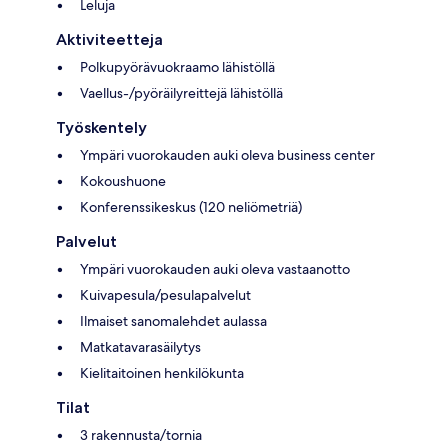
Leluja
Aktiviteetteja
Polkupyörävuokraamo lähistöllä
Vaellus-/pyöräilyreittejä lähistöllä
Työskentely
Ympäri vuorokauden auki oleva business center
Kokoushuone
Konferenssikeskus (120 neliömetriä)
Palvelut
Ympäri vuorokauden auki oleva vastaanotto
Kuivapesula/pesulapalvelut
Ilmaiset sanomalehdet aulassa
Matkatavarasäilytys
Kielitaitoinen henkilökunta
Tilat
3 rakennusta/tornia