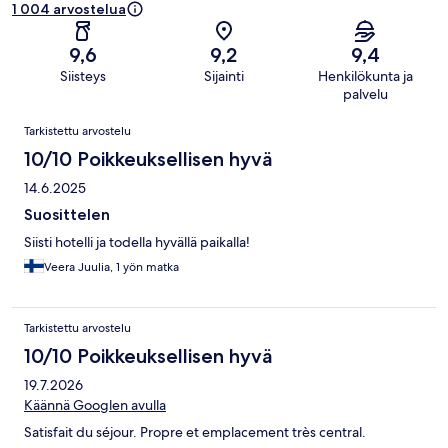
1 004 arvostelua
9,6
9,2
9,4
Siisteys
Sijainti
Henkilökunta ja
palvelu
Arvostelut
Tarkistettu arvostelu
10/10 Poikkeuksellisen hyvä
14.6.2025
Suosittelen
Siisti hotelli ja todella hyvällä paikalla!
Veera Juulia, 1 yön matka
Tarkistettu arvostelu
10/10 Poikkeuksellisen hyvä
19.7.2026
Käännä Googlen avulla
Satisfait du séjour. Propre et emplacement très central.