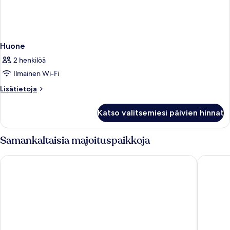
Huone
2 henkilöä
Ilmainen Wi-Fi
Lisätietoja
Lisätietoja
huoneesta
Huone
Katso valitsemiesi päivien hinnat
Samankaltaisia majoituspaikkoja
Collège Hôtel
Grand Ho