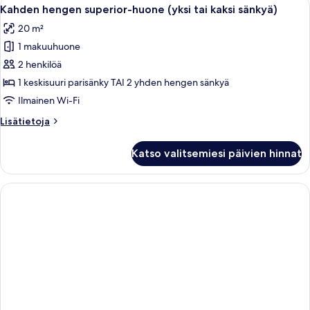
Avaa
5
Kahden hengen superior-huone (yksi tai kaksi sänkyä)
kaikki
20 m²
huonetyypin
1 makuuhuone
Kahden
hengen
2 henkilöä
superior-
1 keskisuuri parisänky TAI 2 yhden hengen sänkyä
huone
Ilmainen Wi-Fi
(yksi
Lisätietoja
Lisätietoja
tai
huoneesta
kaksi
Kahden
Katso valitsemiesi päivien hinnat
hengen
sänkyä)
superior-
kuvat
huone
(yksi
tai
kaksi
sänkyä)