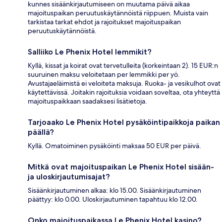
kunnes sisäänkirjautumiseen on muutama päivä aikaa
majoituspaikan peruutuskäytännöistä riippuen. Muista vain
tarkistaa tarkat ehdot ja rajoitukset majoituspaikan
peruutuskäytännöistä.
Salliiko Le Phenix Hotel lemmikit?
Kyllä, kissat ja koirat ovat tervetulleita (korkeintaan 2). 15 EUR:n
suuruinen maksu veloitetaan per lemmikki per yö.
Avustajaeläimistä ei veloiteta maksuja. Ruoka- ja vesikulhot ovat
käytettävissä. Joitakin rajoituksia voidaan soveltaa, ota yhteyttä
majoituspaikkaan saadaksesi lisätietoja.
Tarjoaako Le Phenix Hotel pysäköintipaikkoja paikan
päällä?
Kyllä. Omatoiminen pysäköinti maksaa 50 EUR per päivä.
Mitkä ovat majoituspaikan Le Phenix Hotel sisään-
ja uloskirjautumisajat?
Sisäänkirjautuminen alkaa: klo 15.00. Sisäänkirjautuminen
päättyy: klo 0.00. Uloskirjautuminen tapahtuu klo 12.00.
Onko majoituspaikassa Le Phenix Hotel kasino?