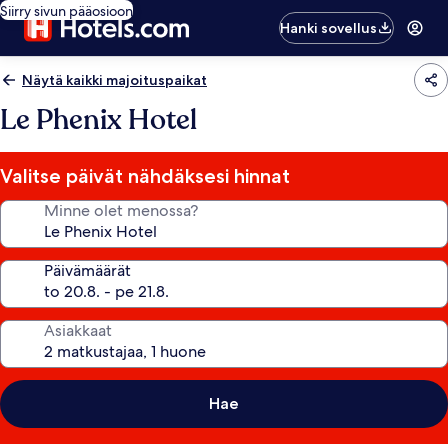
Siirry sivun pääosioon
Hanki sovellus
Näytä kaikki majoituspaikat
Le Phenix Hotel
Valitse päivät nähdäksesi hinnat
Minne olet menossa?
Päivämäärät
Asiakkaat
Hae