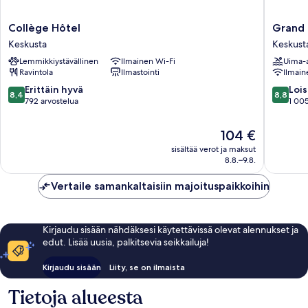
Collège
Grand
Collège Hôtel
Grand 
Hôtel
Hotel
Keskusta
Keskust
Keskusta
Des
Lemmikkiystävällinen
Ilmainen Wi-Fi
Uima-a
Terreau
Ravintola
Ilmastointi
Ilmain
Keskust
8.4
8.8
Erittäin hyvä
Lois
8,4
8,8
kautta
kautta
792 arvostelua
1 005
10,
10,
Erittäin
Loistava,
Hinta
104 €
hyvä,
1 005
on
sisältää verot ja maksut
792
arvostel
104 €
8.8.–9.8.
arvostelua
Vertaile samankaltaisiin majoituspaikkoihin
Kirjaudu sisään nähdäksesi käytettävissä olevat alennukset ja
edut. Lisää uusia, palkitsevia seikkailuja!
Kirjaudu sisään
Liity, se on ilmaista
Tietoja alueesta