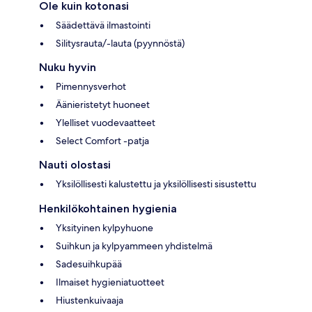
Ole kuin kotonasi
Säädettävä ilmastointi
Silitysrauta/-lauta (pyynnöstä)
Nuku hyvin
Pimennysverhot
Äänieristetyt huoneet
Ylelliset vuodevaatteet
Select Comfort -patja
Nauti olostasi
Yksilöllisesti kalustettu ja yksilöllisesti sisustettu
Henkilökohtainen hygienia
Yksityinen kylpyhuone
Suihkun ja kylpyammeen yhdistelmä
Sadesuihkupää
Ilmaiset hygieniatuotteet
Hiustenkuivaaja