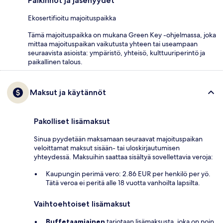
Palkinnot ja jäsenyydet
Ekosertifioitu majoituspaikka
Tämä majoituspaikka on mukana Green Key -ohjelmassa, joka
mittaa majoituspaikan vaikutusta yhteen tai useampaan
seuraavista asioista: ympäristö, yhteisö, kulttuuriperintö ja
paikallinen talous.
Maksut ja käytännöt
Pakolliset lisämaksut
Sinua pyydetään maksamaan seuraavat majoituspaikan
veloittamat maksut sisään- tai uloskirjautumisen
yhteydessä. Maksuihin saattaa sisältyä sovellettavia veroja:
Kaupungin perimä vero: 2.86 EUR per henkilö per yö.
Tätä veroa ei peritä alle 18 vuotta vanhoilta lapsilta.
Vaihtoehtoiset lisämaksut
Buffetaamiainen
tarjotaan lisämaksusta, joka on noin