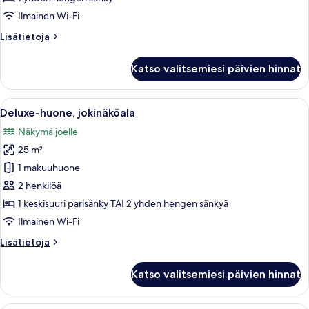
perushuone,
Ilmainen Wi-Fi
1
Lisätietoja
Lisätietoja
yhden
huoneesta
hengen
Yhden
Katso valitsemiesi päivien hinnat
hengen
sänky
perushuone,
kuvat
1
Avaa
Moderni hotellihuone, jossa on suuri s
7
yhden
Deluxe-huone, jokinäköala
kaikki
hengen
Näkymä joelle
sänky
huonetyypin
25 m²
Deluxe-
huone,
1 makuuhuone
jokinäköala
2 henkilöä
kuvat
1 keskisuuri parisänky TAI 2 yhden hengen sänkyä
Ilmainen Wi-Fi
Lisätietoja
Lisätietoja
huoneesta
Deluxe-
Katso valitsemiesi päivien hinnat
huone,
jokinäköala
Hotellihuone, jossa on suuri sänky, sein