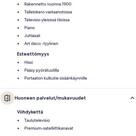
Rakennettu vuonna 1900
Tallelokero vastaanotossa
Televisio yleisissä tiloissa
Piano
Juhlasali
Art deco -tyylinen
Esteettömyys
Hissi
Pääsy pyörätuolilla
Portaaton kulkutie sisäänkäynnille
Huoneen palvelut/mukavuudet
Viihdykettä
Taulutelevisio
Premium-satelliittikanavat