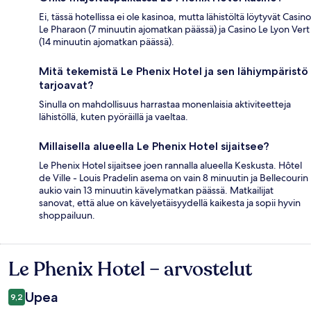
Ei, tässä hotellissa ei ole kasinoa, mutta lähistöltä löytyvät Casino
Le Pharaon (7 minuutin ajomatkan päässä) ja Casino Le Lyon Vert
(14 minuutin ajomatkan päässä).
Mitä tekemistä Le Phenix Hotel ja sen lähiympäristö
tarjoavat?
Sinulla on mahdollisuus harrastaa monenlaisia aktiviteetteja
lähistöllä, kuten pyöräillä ja vaeltaa.
Millaisella alueella Le Phenix Hotel sijaitsee?
Le Phenix Hotel sijaitsee joen rannalla alueella Keskusta. Hôtel
de Ville - Louis Pradelin asema on vain 8 minuutin ja Bellecourin
aukio vain 13 minuutin kävelymatkan päässä. Matkailijat
sanovat, että alue on kävelyetäisyydellä kaikesta ja sopii hyvin
shoppailuun.
Le Phenix Hotel – arvostelut
Arvostelut
Upea
9,2