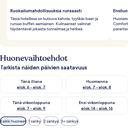
Ruokailumahdollisuuksia runsaasti
Ensiluo
Tässä hotellissa on kutsuva kahvila, tyylikäs baari ja
Huoneiss
runsas buffet-aamiainen. Kulinaariset valinnat
Comfort 
täydentävät jokaista tunnelmaa ja hetkeä.
parantav
Huonevaihtoehdot
Tarkista näiden päivien saatavuus
Tarkista tämän illan saatavuus elok. 6 - elok. 7
Tarkista huomisen saatavuus el
Tänä iltana
Huomenna
elok. 6 - elok. 7
elok. 7 - elok. 8
Tarkista tämän viikonlopun saatavuus elok. 7 - elok. 9
Tarkista ensi viikonlopun saatav
Tänä viikonloppuna
Ensi viikonloppuna
elok. 7 - elok. 9
elok. 14 - elok. 16
Huoneille
Kaikki huoneet
1 sänky
2 sänkyä
3+ sänkyä
saatavilla