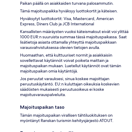
Paikan päällä on asiakkaiden turvana palosammutin.
Tämä majoituspaikka hyväksyy luottokortit ja käteisen.
Hyväksytyt luottokortit: Visa, Mastercard, American
Express, Diners Club ja JCB International
Kansallisten määräysten vuoksi käteismaksut eivät voi ylittää
1000 EUR:n suuruista summaa tässä majoituspaikassa. Saat
lisätietoja asiasta ottamalla yhteyttä majoituspaikkaan
varausvahvistuksessa olevien tietojen avulla.
Huomaathan, että kulttuuriset normit ja asiakkaisiin
sovellettavat käytännöt voivat poiketa maittain ja
majoituspaikan mukaan. Luetellut käytännöt ovat tämän
majoituspaikan omia käytäntöjä.
Jos peruutat varauksesi, sinua koskee majoittajan
peruutuskäytäntö. EU:n kuluttajan oikeuksia koskevien
säädösten mukaisesti peruutusoikeus ei koske
majoitusvarauspalveluita.
Majoituspaikan taso
Tämän majoituspaikan virallisen tähtiluokituksen on
myöntänyt Ranskan turismin kehitysjärjestö ATOUT.