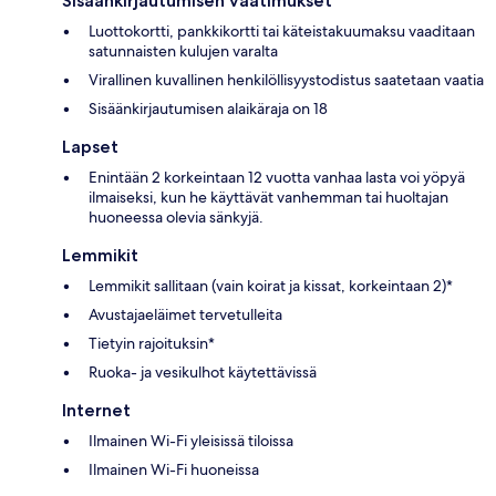
Sisäänkirjautumisen vaatimukset
Luottokortti, pankkikortti tai käteistakuumaksu vaaditaan
satunnaisten kulujen varalta
Virallinen kuvallinen henkilöllisyystodistus saatetaan vaatia
Sisäänkirjautumisen alaikäraja on 18
Lapset
Enintään 2 korkeintaan 12 vuotta vanhaa lasta voi yöpyä
ilmaiseksi, kun he käyttävät vanhemman tai huoltajan
huoneessa olevia sänkyjä.
Lemmikit
Lemmikit sallitaan (vain koirat ja kissat, korkeintaan 2)*
Avustajaeläimet tervetulleita
Tietyin rajoituksin*
Ruoka- ja vesikulhot käytettävissä
Internet
Ilmainen Wi-Fi yleisissä tiloissa
Ilmainen Wi-Fi huoneissa