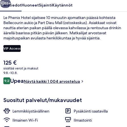
55+
Yleistiedot
Huoneet
Sijainti
Käytännöt
Le Phenix Hotel sijaitsee 10 minuutin ajomatkan päässä kohteista
Bellecourin aukio ja Part Dieu Mall (ostoskeskus). Asiakkaat voivat
nauttia aterian paikan päällä olevassa kahvilassa ja rentoutua drinkin
äärellä baarissa pitkän päivän jälkeen. Matkailijat arvostavat
majoituspaikan avuliasta henkilökuntaa ja hyvää sijaintia.
Majoituspaikka sijaitsee lyhyen kävelymatkan päässä julkisen
liikenteen yhteyksistä: Hôtel de Ville - Louis Pradelin asema sijaitsee
VIP Access
8 minuutin ja Vieux Lyonin asema 11 minuutin kävelymatkan päässä.
Nykyinen
125 €
Deluxe-huone, jokinäköala | 1 makuuh
hinta
sisältää verot ja maksut
on
9.8.–10.8.
125 €
Arvostelut
Upea
9,2
Näytä kaikki 1 004 arvostelua
9,2 kautta 10.
Suositut palvelut/mukavuudet
Lemmikkiystävällinen
Pysäköinti saatavilla
Ilmainen Wi-Fi
Ilmastointi