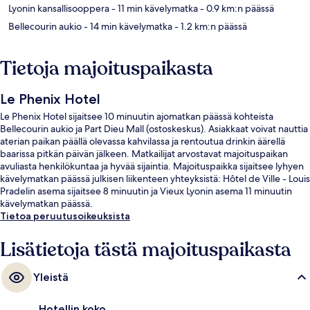
Lyonin kansallisooppera
- 11 min kävelymatka
- 0.9 km:n päässä
Bellecourin aukio
- 14 min kävelymatka
- 1.2 km:n päässä
Tietoja majoituspaikasta
Le Phenix Hotel
Le Phenix Hotel sijaitsee 10 minuutin ajomatkan päässä kohteista
Bellecourin aukio ja Part Dieu Mall (ostoskeskus). Asiakkaat voivat nauttia
aterian paikan päällä olevassa kahvilassa ja rentoutua drinkin äärellä
baarissa pitkän päivän jälkeen. Matkailijat arvostavat majoituspaikan
avuliasta henkilökuntaa ja hyvää sijaintia. Majoituspaikka sijaitsee lyhyen
kävelymatkan päässä julkisen liikenteen yhteyksistä: Hôtel de Ville - Louis
Pradelin asema sijaitsee 8 minuutin ja Vieux Lyonin asema 11 minuutin
kävelymatkan päässä.
Tietoa peruutusoikeuksista
Lisätietoja tästä majoituspaikasta
Yleistä
Hotellin koko