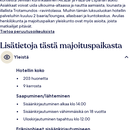
Asiakkaat voivat uida ulkouima-altaassa ja nauttia aamiaista, lounasta ja
illallista Trotamundos -ravintolassa. Muihin tämän luksusluokan hotellin
palveluihin kuuluu 2 baaria/loungea, allasbaari ja kuntokeskus. Avulias
henkilökunta ja majoituspaikan yleiskunto ovat myös asioita, joista
matkailijat pitävät.
Tietoa peruutusoikeuksista
Lisätietoja tästä majoituspaikasta
Yleistä
Hotellin koko
203 huonetta
9 kerrosta
Saapuminen/lähteminen
Sisäänkirjautuminen alkaa klo 14.00
Sisäänkirjautumisen vähimmäisikä on 18 vuotta
Uloskirjautuminen tapahtuu klo 12.00
Erikoisohjeet sisäänkirjautumiseen