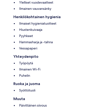
Ylelliset vuodevaatteet
Ilmainen vauvansänky
Henkilökohtainen hygienia
Ilmaiset hygieniatuotteet
Hiustenkuivaaja
Pyyhkeet
Hammasharja ja -tahna
Vessapaperi
Yhteydenpito
Työpöytä
Ilmainen Wi-Fi
Puhelin
Ruoka ja juoma
Syöttötuoli
Muuta
Päivittäinen siivous