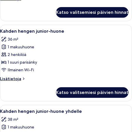
kuvat
huoneesta
Kahden
Katso valitsemiesi päivien hinnat
hengen
premium-
huone
Avaa
Ylelliset vuodevaatteet, minibaari, ta
5
yhdelle
Kahden hengen junior-huone
kaikki
36 m²
huonetyypin
1 makuuhuone
Kahden
hengen
2 henkilöä
junior-
1 suuri parisänky
huone
Ilmainen Wi-Fi
kuvat
Lisätietoja
Lisätietoja
huoneesta
Kahden
Katso valitsemiesi päivien hinnat
hengen
junior-
huone
Avaa
Ylelliset vuodevaatteet, minibaari, ta
5
Kahden hengen junior-huone yhdelle
kaikki
38 m²
huonetyypin
1 makuuhuone
Kahden