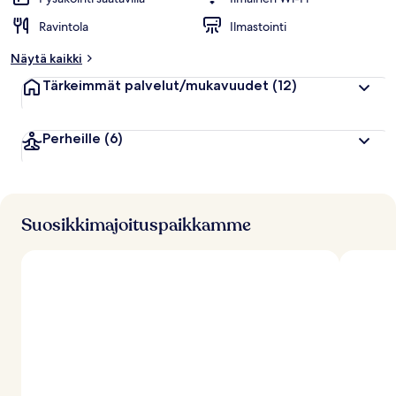
i
Ravintola
Ilmastointi
p
p
Näytä kaikki
u
a
Tärkeimmät palvelut/mukavuudet
(12)
r
v
o
Perheille
(6)
s
t
e
l
u
j
Suosikkimajoituspaikkamme
a