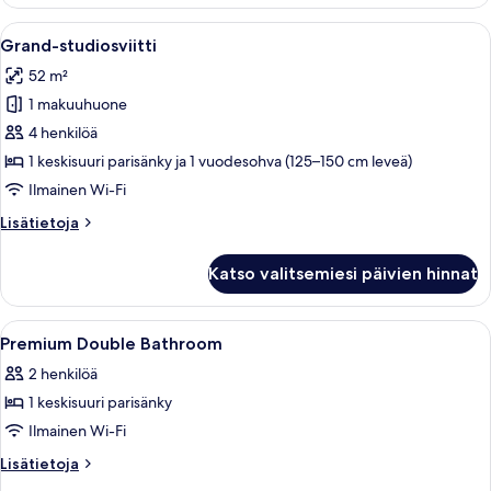
junior-
huone
Avaa
Grand-studiosviitti | Ylelliset vuodev
7
yhdelle
Grand-studiosviitti
kaikki
52 m²
huonetyypin
1 makuuhuone
Grand-
studiosviitti
4 henkilöä
kuvat
1 keskisuuri parisänky ja 1 vuodesohva (125–150 cm leveä)
Ilmainen Wi-Fi
Lisätietoja
Lisätietoja
huoneesta
Grand-
Katso valitsemiesi päivien hinnat
studiosviitti
Avaa
Hotellihuone, jossa on sänky, yöpöydät,
6
Premium Double Bathroom
kaikki
2 henkilöä
huonetyypin
1 keskisuuri parisänky
Premium
Double
Ilmainen Wi-Fi
Bathroom
Lisätietoja
Lisätietoja
kuvat
huoneesta