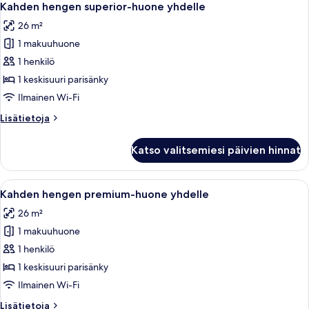
5
yhdelle
Kahden hengen superior-huone yhdelle
kaikki
26 m²
huonetyypin
1 makuuhuone
Kahden
hengen
1 henkilö
superior-
1 keskisuuri parisänky
huone
Ilmainen Wi-Fi
yhdelle
Lisätietoja
Lisätietoja
kuvat
huoneesta
Kahden
Katso valitsemiesi päivien hinnat
hengen
superior-
huone
Avaa
Ylelliset vuodevaatteet, minibaari, ta
4
yhdelle
Kahden hengen premium-huone yhdelle
kaikki
26 m²
huonetyypin
1 makuuhuone
Kahden
hengen
1 henkilö
premium-
1 keskisuuri parisänky
huone
Ilmainen Wi-Fi
yhdelle
Lisätietoja
Lisätietoja