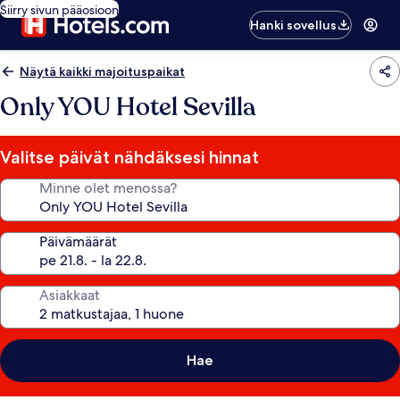
Siirry sivun pääosioon
Hanki sovellus
Näytä kaikki majoituspaikat
Only YOU Hotel Sevilla
Valitse päivät nähdäksesi hinnat
Minne olet menossa?
Päivämäärät
Asiakkaat
Hae