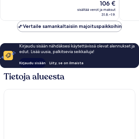
Hinta
106 €
1 353
arvostel
on
arvostelua
sisältää verot ja maksut
106 €
31.8.–1.9.
Vertaile samankaltaisiin majoituspaikkoihin
Kirjaudu sisään nähdäksesi käytettävissä olevat alennukset ja
edut. Lisää uusia, palkitsevia seikkailuja!
Kirjaudu sisään
Liity, se on ilmaista
Tietoja alueesta