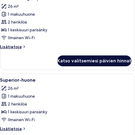
kaikki
26 m²
huonetyypin
1 makuuhuone
Kahden
hengen
2 henkilöä
premium-
1 keskisuuri parisänky
huone
Ilmainen Wi-Fi
kuvat
Lisätietoja
Lisätietoja
huoneesta
Kahden
Katso valitsemiesi päivien hinnat
hengen
premium-
huone
Avaa
Ylelliset vuodevaatteet, minibaari, ta
5
Superior-huone
kaikki
26 m²
huonetyypin
1 makuuhuone
Superior-
huone
2 henkilöä
kuvat
1 keskisuuri parisänky
Ilmainen Wi-Fi
Lisätietoja
Lisätietoja
huoneesta