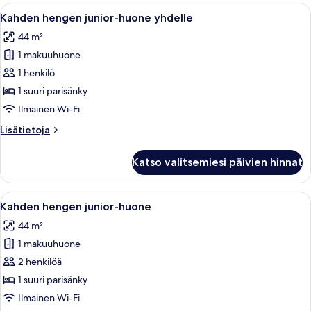
huone,
Avaa
Ylelliset vuodevaatteet, minibaari, ta
6
1
Kahden hengen junior-huone yhdelle
kaikki
makuuhuone
44 m²
huonetyypin
1 makuuhuone
Kahden
hengen
1 henkilö
junior-
1 suuri parisänky
huone
Ilmainen Wi-Fi
yhdelle
Lisätietoja
Lisätietoja
kuvat
huoneesta
Kahden
Katso valitsemiesi päivien hinnat
hengen
junior-
huone
Avaa
Ylelliset vuodevaatteet, minibaari, ta
5
yhdelle
Kahden hengen junior-huone
kaikki
44 m²
huonetyypin
1 makuuhuone
Kahden
hengen
2 henkilöä
junior-
1 suuri parisänky
huone
Ilmainen Wi-Fi
kuvat