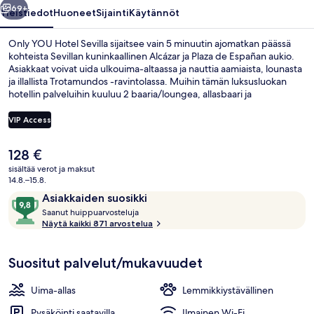
69+
Yleistiedot
Huoneet
Sijainti
Käytännöt
Only YOU Hotel Sevilla sijaitsee vain 5 minuutin ajomatkan päässä
kohteista Sevillan kuninkaallinen Alcázar ja Plaza de Españan aukio.
Asiakkaat voivat uida ulkouima-altaassa ja nauttia aamiaista, lounasta
ja illallista Trotamundos -ravintolassa. Muihin tämän luksusluokan
hotellin palveluihin kuuluu 2 baaria/loungea, allasbaari ja
kuntokeskus. Avulias henkilökunta ja majoituspaikan yleiskunto ovat
myös asioita, joista matkailijat pitävät.
VIP Access
Nykyinen
128 €
Sisätilat
hinta
sisältää verot ja maksut
on
14.8.–15.8.
128 €
Arvostelut
9,8
Asiakkaiden suosikki
S
kautta
Saanut huippuarvosteluja
a
Näytä kaikki 871 arvostelua
10,
a
Asiakkaiden
n
suosikki
Suositut palvelut/mukavuudet
u
t
Uima-allas
Lemmikkiystävällinen
h
u
Pysäköinti saatavilla
Ilmainen Wi-Fi