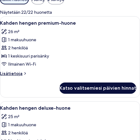
saatavilla
olevia
Näytetään 22/22 huonetta
suodattimia
Avaa
Ylelliset vuodevaatteet, minibaari, ta
4
Kahden hengen premium-huone
kaikki
26 m²
huonetyypin
1 makuuhuone
Kahden
hengen
2 henkilöä
premium-
1 keskisuuri parisänky
huone
Ilmainen Wi-Fi
kuvat
Lisätietoja
Lisätietoja
huoneesta
Kahden
Katso valitsemiesi päivien hinnat
hengen
premium-
huone
Avaa
Ylelliset vuodevaatteet, minibaari, ta
4
Kahden hengen deluxe-huone
kaikki
25 m²
huonetyypin
1 makuuhuone
Kahden
hengen
2 henkilöä