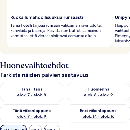
Ruokailumahdollisuuksia runsaasti
Unipy
Tämä hotelli tarjoaa runsaan valikoiman ravintoloita,
Huippulu
kahviloita ja baareja. Päivittäinen buffet-aamiainen
vaihtoeh
varmistaa, että vieraat aloittavat aamunsa oikein.
Pimennys
luksusho
Huonevaihtoehdot
Tarkista näiden päivien saatavuus
Tarkista tämän illan saatavuus elok. 7 - elok. 8
Tarkista huomisen saatavuus el
Tänä iltana
Huomenna
elok. 7 - elok. 8
elok. 8 - elok. 9
Tarkista tämän viikonlopun saatavuus elok. 7 - elok. 9
Tarkista ensi viikonlopun saatav
Tänä viikonloppuna
Ensi viikonloppuna
elok. 7 - elok. 9
elok. 14 - elok. 16
Huoneille
Kaikki huoneet
1 sänky
2 sänkyä