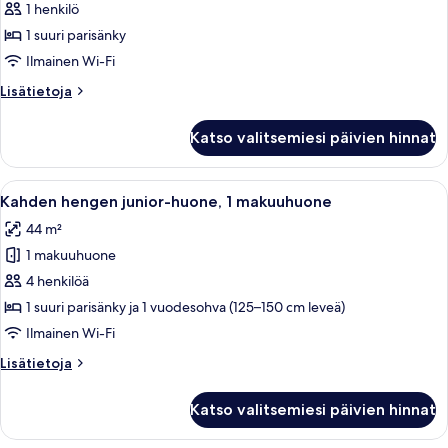
hengen
1 henkilö
junior-
1 suuri parisänky
huone
Ilmainen Wi-Fi
yhdelle
Lisätietoja
Lisätietoja
kuvat
huoneesta
Kahden
Katso valitsemiesi päivien hinnat
hengen
junior-
huone
Avaa
Ylelliset vuodevaatteet, minibaari, ta
6
yhdelle
Kahden hengen junior-huone, 1 makuuhuone
kaikki
44 m²
huonetyypin
1 makuuhuone
Kahden
hengen
4 henkilöä
junior-
1 suuri parisänky ja 1 vuodesohva (125–150 cm leveä)
huone,
Ilmainen Wi-Fi
1
Lisätietoja
Lisätietoja
makuuhuone
huoneesta
kuvat
Kahden
Katso valitsemiesi päivien hinnat
hengen
junior-