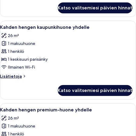
Superior-
Katso valitsemiesi päivien hinnat
huone
Avaa
Ylelliset vuodevaatteet, minibaari, ta
5
Kahden hengen kaupunkihuone yhdelle
kaikki
26 m²
huonetyypin
1 makuuhuone
Kahden
hengen
1 henkilö
kaupunkihuone
1 keskisuuri parisänky
yhdelle
Ilmainen Wi-Fi
kuvat
Lisätietoja
Lisätietoja
huoneesta
Kahden
Katso valitsemiesi päivien hinnat
hengen
kaupunkihuone
yhdelle
Avaa
Ylelliset vuodevaatteet, minibaari, ta
4
Kahden hengen premium-huone yhdelle
kaikki
26 m²
huonetyypin
1 makuuhuone
Kahden
hengen
1 henkilö