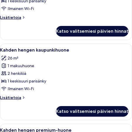
deluxe-
1 keskisuuri parisänky
huone
Ilmainen Wi-Fi
kuvat
Lisätietoja
Lisätietoja
huoneesta
Kahden
Katso valitsemiesi päivien hinnat
hengen
deluxe-
huone
Avaa
Ylelliset vuodevaatteet, minibaari, ta
5
Kahden hengen kaupunkihuone
kaikki
26 m²
huonetyypin
1 makuuhuone
Kahden
hengen
2 henkilöä
kaupunkihuone
1 keskisuuri parisänky
kuvat
Ilmainen Wi-Fi
Lisätietoja
Lisätietoja
huoneesta
Kahden
Katso valitsemiesi päivien hinnat
hengen
kaupunkihuone
Avaa
Ylelliset vuodevaatteet, minibaari, ta
4
Kahden hengen premium-huone