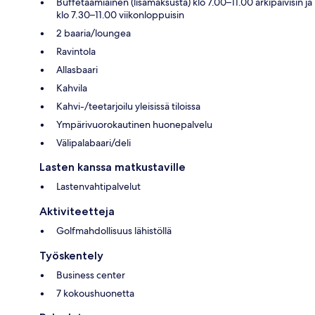
Buffetaamiainen (lisämaksusta) klo 7.00–11.00 arkipäivisin ja
klo 7.30–11.00 viikonloppuisin
2 baaria/loungea
Ravintola
Allasbaari
Kahvila
Kahvi-/teetarjoilu yleisissä tiloissa
Ympärivuorokautinen huonepalvelu
Välipalabaari/deli
Lasten kanssa matkustaville
Lastenvahtipalvelut
Aktiviteetteja
Golfmahdollisuus lähistöllä
Työskentely
Business center
7 kokoushuonetta