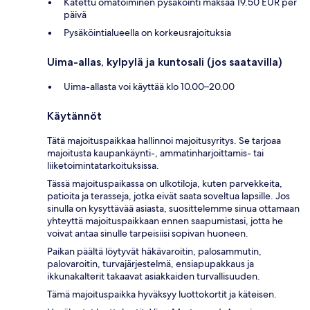
Katettu omatoiminen pysäköinti maksaa 19.50 EUR per
päivä
Pysäköintialueella on korkeusrajoituksia
Uima-allas, kylpylä ja kuntosali (jos saatavilla)
Uima-allasta voi käyttää klo 10.00–20.00
Käytännöt
Tätä majoituspaikkaa hallinnoi majoitusyritys. Se tarjoaa
majoitusta kaupankäynti-, ammatinharjoittamis- tai
liiketoimintatarkoituksissa.
Tässä majoituspaikassa on ulkotiloja, kuten parvekkeita,
patioita ja terasseja, jotka eivät saata soveltua lapsille. Jos
sinulla on kysyttävää asiasta, suosittelemme sinua ottamaan
yhteyttä majoituspaikkaan ennen saapumistasi, jotta he
voivat antaa sinulle tarpeisiisi sopivan huoneen.
Paikan päältä löytyvät häkävaroitin, palosammutin,
palovaroitin, turvajärjestelmä, ensiapupakkaus ja
ikkunakalterit takaavat asiakkaiden turvallisuuden.
Tämä majoituspaikka hyväksyy luottokortit ja käteisen.