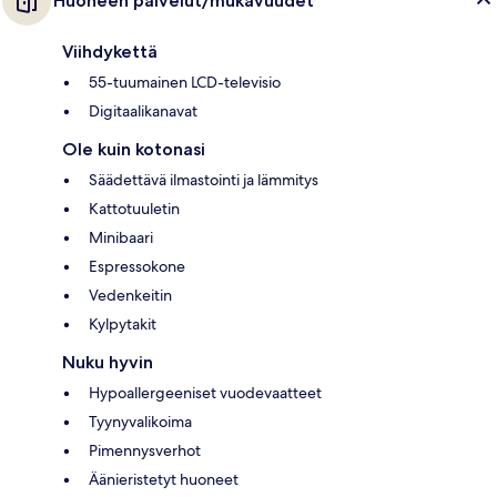
Huoneen palvelut/mukavuudet
Viihdykettä
55-tuumainen LCD-televisio
Digitaalikanavat
Ole kuin kotonasi
Säädettävä ilmastointi ja lämmitys
Kattotuuletin
Minibaari
Espressokone
Vedenkeitin
Kylpytakit
Nuku hyvin
Hypoallergeeniset vuodevaatteet
Tyynyvalikoima
Pimennysverhot
Äänieristetyt huoneet