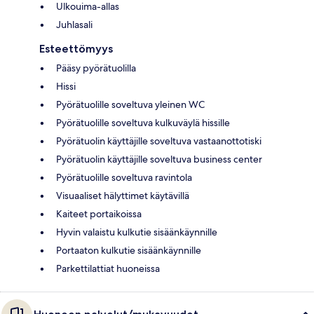
Ulkouima-allas
Juhlasali
Esteettömyys
Pääsy pyörätuolilla
Hissi
Pyörätuolille soveltuva yleinen WC
Pyörätuolille soveltuva kulkuväylä hissille
Pyörätuolin käyttäjille soveltuva vastaanottotiski
Pyörätuolin käyttäjille soveltuva business center
Pyörätuolille soveltuva ravintola
Visuaaliset hälyttimet käytävillä
Kaiteet portaikoissa
Hyvin valaistu kulkutie sisäänkäynnille
Portaaton kulkutie sisäänkäynnille
Parkettilattiat huoneissa