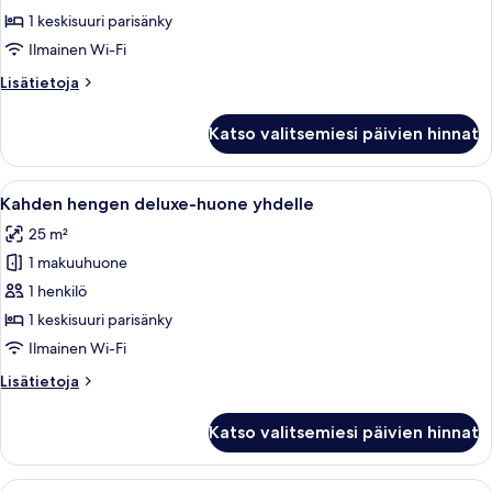
premium-
1 keskisuuri parisänky
huone
Ilmainen Wi-Fi
yhdelle
Lisätietoja
Lisätietoja
kuvat
huoneesta
Kahden
Katso valitsemiesi päivien hinnat
hengen
premium-
huone
Avaa
Ylelliset vuodevaatteet, minibaari, ta
4
yhdelle
Kahden hengen deluxe-huone yhdelle
kaikki
25 m²
huonetyypin
1 makuuhuone
Kahden
hengen
1 henkilö
deluxe-
1 keskisuuri parisänky
huone
Ilmainen Wi-Fi
yhdelle
Lisätietoja
Lisätietoja
kuvat
huoneesta
Kahden
Katso valitsemiesi päivien hinnat
hengen
deluxe-
huone
Avaa
Ylelliset vuodevaatteet, minibaari, ta