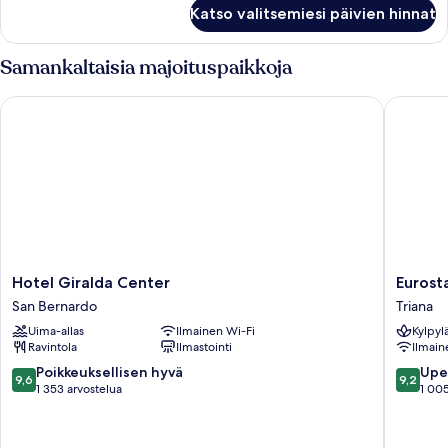
Deluxe
Katso valitsemiesi päivien hinnat
Room
Samankaltaisia majoituspaikkoja
Hotel Giralda Center
Eurostars
Hotel
Eurostar
Hotel Giralda Center
Eurosta
Giralda
Torre
San Bernardo
Triana
Center
Sevilla
Uima-allas
Ilmainen Wi-Fi
Kylpyl
San
Triana
Ravintola
Ilmastointi
Ilmain
Bernardo
9.6
9.2
Poikkeuksellisen hyvä
Upe
9,6
9,2
kautta
kautta
1 353 arvostelua
1 005
10,
10,
Poikkeuksellisen
Upea,
hyvä,
1 005