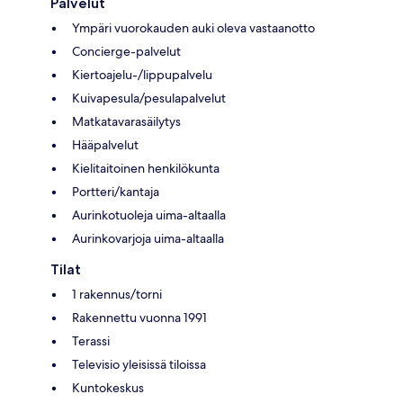
Palvelut
Ympäri vuorokauden auki oleva vastaanotto
Concierge-palvelut
Kiertoajelu-/lippupalvelu
Kuivapesula/pesulapalvelut
Matkatavarasäilytys
Hääpalvelut
Kielitaitoinen henkilökunta
Portteri/kantaja
Aurinkotuoleja uima-altaalla
Aurinkovarjoja uima-altaalla
Tilat
1 rakennus/torni
Rakennettu vuonna 1991
Terassi
Televisio yleisissä tiloissa
Kuntokeskus