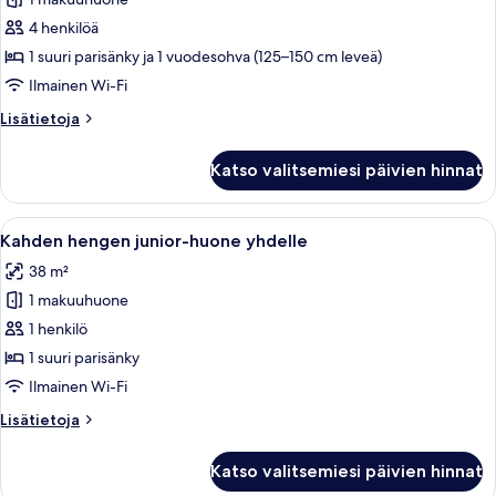
Kahden
hengen
4 henkilöä
junior-
1 suuri parisänky ja 1 vuodesohva (125–150 cm leveä)
huone
Ilmainen Wi-Fi
kuvat
Lisätietoja
Lisätietoja
huoneesta
Kahden
Katso valitsemiesi päivien hinnat
hengen
junior-
huone
Avaa
Ylelliset vuodevaatteet, minibaari, ta
4
Kahden hengen junior-huone yhdelle
kaikki
38 m²
huonetyypin
1 makuuhuone
Kahden
hengen
1 henkilö
junior-
1 suuri parisänky
huone
Ilmainen Wi-Fi
yhdelle
Lisätietoja
Lisätietoja
kuvat
huoneesta
Kahden
Katso valitsemiesi päivien hinnat
hengen