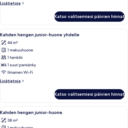
Lisätietoja
Lisätietoja
huoneesta
Kahden
Katso valitsemiesi päivien hinnat
hengen
junior-
huone
Avaa
Ylelliset vuodevaatteet, minibaari, ta
5
Kahden hengen junior-huone yhdelle
kaikki
44 m²
huonetyypin
1 makuuhuone
Kahden
hengen
1 henkilö
junior-
1 suuri parisänky
huone
Ilmainen Wi-Fi
yhdelle
Lisätietoja
Lisätietoja
kuvat
huoneesta
Kahden
Katso valitsemiesi päivien hinnat
hengen
junior-
huone
Avaa
Ylelliset vuodevaatteet, minibaari, ta
4
yhdelle
Kahden hengen junior-huone
kaikki
38 m²
huonetyypin
1 makuuhuone