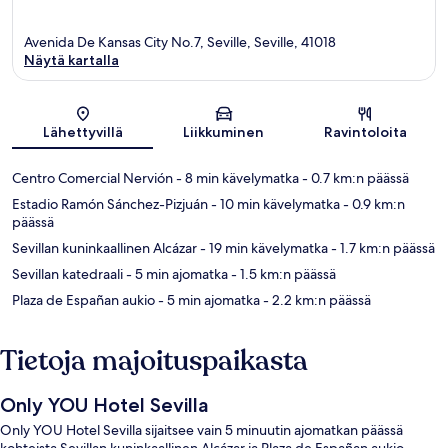
Avenida De Kansas City No.7, Seville, Seville, 41018
Näytä kartalla
Kartta
Lähettyvillä
Liikkuminen
Ravintoloita
Centro Comercial Nervión
- 8 min kävelymatka
- 0.7 km:n päässä
Estadio Ramón Sánchez-Pizjuán
- 10 min kävelymatka
- 0.9 km:n
päässä
Sevillan kuninkaallinen Alcázar
- 19 min kävelymatka
- 1.7 km:n päässä
Sevillan katedraali
- 5 min ajomatka
- 1.5 km:n päässä
Plaza de Españan aukio
- 5 min ajomatka
- 2.2 km:n päässä
Tietoja majoituspaikasta
Only YOU Hotel Sevilla
Only YOU Hotel Sevilla sijaitsee vain 5 minuutin ajomatkan päässä
kohteista Sevillan kuninkaallinen Alcázar ja Plaza de Españan aukio.