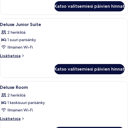
Premium
Katso valitsemiesi päivien hinnat
Double
Bathroom
Avaa
Hotellihuone, jossa on suuri sänky, kak
6
Deluxe Junior Suite
kaikki
2 henkilöä
huonetyypin
1 suuri parisänky
Deluxe
Junior
Ilmainen Wi-Fi
Suite
Lisätietoja
Lisätietoja
kuvat
huoneesta
Deluxe
Katso valitsemiesi päivien hinnat
Junior
Suite
Avaa
Hotellihuone, jossa on suuri sänky, työ
3
Deluxe Room
kaikki
2 henkilöä
huonetyypin
1 keskisuuri parisänky
Deluxe
Room
Ilmainen Wi-Fi
kuvat
Lisätietoja
Lisätietoja
huoneesta