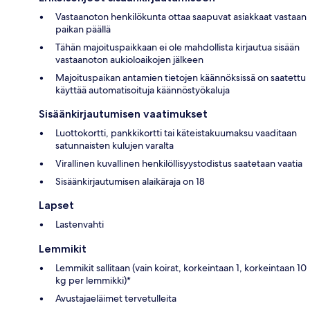
Vastaanoton henkilökunta ottaa saapuvat asiakkaat vastaan
paikan päällä
Tähän majoituspaikkaan ei ole mahdollista kirjautua sisään
vastaanoton aukioloaikojen jälkeen
Majoituspaikan antamien tietojen käännöksissä on saatettu
käyttää automatisoituja käännöstyökaluja
Sisäänkirjautumisen vaatimukset
Luottokortti, pankkikortti tai käteistakuumaksu vaaditaan
satunnaisten kulujen varalta
Virallinen kuvallinen henkilöllisyystodistus saatetaan vaatia
Sisäänkirjautumisen alaikäraja on 18
Lapset
Lastenvahti
Lemmikit
Lemmikit sallitaan (vain koirat, korkeintaan 1, korkeintaan 10
kg per lemmikki)*
Avustajaeläimet tervetulleita