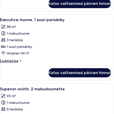
Superior-
Katso valitsemiesi päivien hinnat
huone,
1
suuri
Avaa
Olohuoneessa on vihreä sohva, beigenv
5
parisänky
Executive-huone, 1 suuri parisänky
kaikki
58 m²
huonetyypin
1 makuuhuone
Executive-
huone,
3 henkilöä
1
1 suuri parisänky
suuri
Ilmainen Wi-Fi
parisänky
Lisätietoja
Lisätietoja
kuvat
huoneesta
Executive-
Katso valitsemiesi päivien hinnat
huone,
1
suuri
Avaa
Olohuoneessa on vihreä sohva, beigenv
4
parisänky
Superior-sviitti, 2 makuuhuonetta
kaikki
93 m²
huonetyypin
1 makuuhuone
Superior-
sviitti,
5 henkilöä