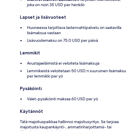
joka on noin 35 USD per henkilö
Lapset ja lisävuoteet
Huoneessa tarjottava lastenvahtipalvelu on saatavilla
lisämaksua vastaan
Lisävuodemaksu on 75.0 USD per päivä
Lemmikit
Avustajaeläimistä ei veloiteta lisämaksuja
Lemmikeistä veloitetaan 50 USD:n suuruinen lisämaksu
per lemmikki per yö
Pysäköinti
Valet-pysäköinti maksaa 60 USD per yö
Käytännöt
Tätä majoituspaikkaa hallinnoi majoitusyritys. Se tarjoaa
majoitusta kaupankäynti-, ammatinharjoittamis- tai