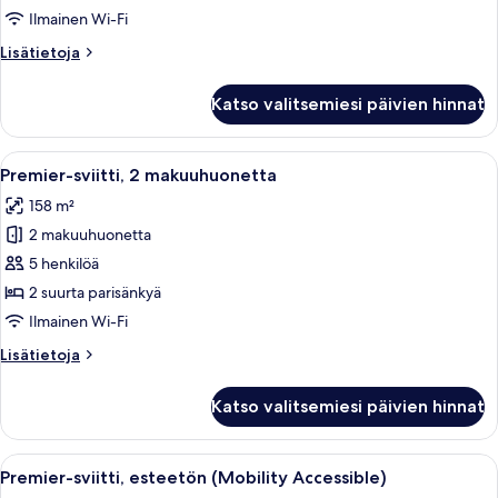
Ilmainen Wi-Fi
Lisätietoja
Lisätietoja
huoneesta
Premier-
Katso valitsemiesi päivien hinnat
sviitti
Avaa
Olohuone, jonka seinällä on kaupunkim
5
Premier-sviitti, 2 makuuhuonetta
kaikki
158 m²
huonetyypin
2 makuuhuonetta
Premier-
sviitti,
5 henkilöä
2
2 suurta parisänkyä
makuuhuonetta
Ilmainen Wi-Fi
kuvat
Lisätietoja
Lisätietoja
huoneesta
Premier-
Katso valitsemiesi päivien hinnat
sviitti,
2
makuuhuonetta
Avaa
Olohuone, jonka seinällä on kaupunkim
4
Premier-sviitti, esteetön (Mobility Accessible)
kaikki