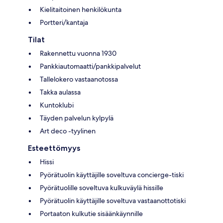
Kielitaitoinen henkilökunta
Portteri/kantaja
Tilat
Rakennettu vuonna 1930
Pankkiautomaatti/pankkipalvelut
Tallelokero vastaanotossa
Takka aulassa
Kuntoklubi
Täyden palvelun kylpylä
Art deco -tyylinen
Esteettömyys
Hissi
Pyörätuolin käyttäjille soveltuva concierge-tiski
Pyörätuolille soveltuva kulkuväylä hissille
Pyörätuolin käyttäjille soveltuva vastaanottotiski
Portaaton kulkutie sisäänkäynnille