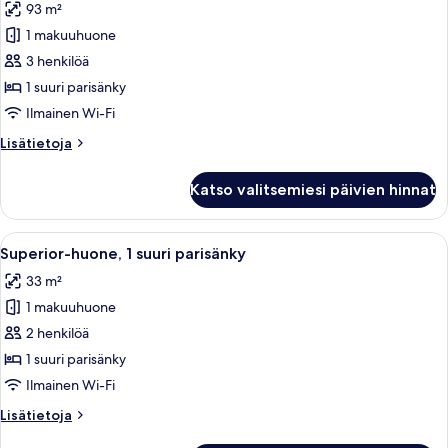
93 m²
huonetyypin
1 makuuhuone
Premier-
sviitti,
3 henkilöä
esteetön
1 suuri parisänky
(Mobility
Ilmainen Wi-Fi
Accessible)
Lisätietoja
Lisätietoja
kuvat
huoneesta
Premier-
Katso valitsemiesi päivien hinnat
sviitti,
esteetön
(Mobility
Avaa
Hotellihuone, jossa on suuri sänky, kak
5
Accessible)
Superior-huone, 1 suuri parisänky
kaikki
33 m²
huonetyypin
1 makuuhuone
Superior-
huone,
2 henkilöä
1
1 suuri parisänky
suuri
Ilmainen Wi-Fi
parisänky
Lisätietoja
Lisätietoja
kuvat
huoneesta