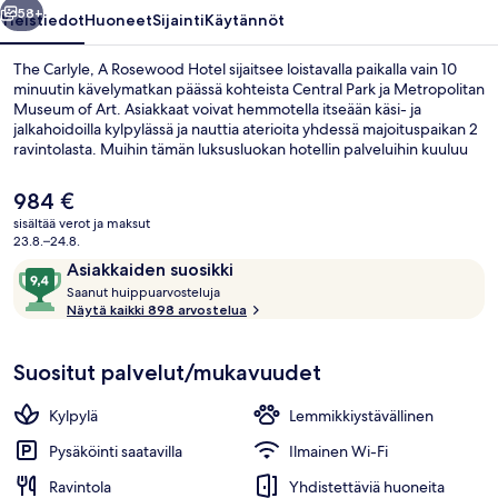
58+
Yleistiedot
Huoneet
Sijainti
Käytännöt
The Carlyle, A Rosewood Hotel sijaitsee loistavalla paikalla vain 10
minuutin kävelymatkan päässä kohteista Central Park ja Metropolitan
Museum of Art. Asiakkaat voivat hemmotella itseään käsi- ja
jalkahoidoilla kylpylässä ja nauttia aterioita yhdessä majoituspaikan 2
ravintolasta. Muihin tämän luksusluokan hotellin palveluihin kuuluu
baari/aulabaari, kuntoklubi ja kuntokeskus. Matkailijat arvostavat
suuresti majoituspaikan avuliasta henkilökuntaa. Julkisen liikenteen
Nykyinen
984 €
yhteydet sijaitsevat vain lyhyen kävelymatkan päässä: 77th Streetin
hinta
sisältää verot ja maksut
metroasema (Lexington Avenue) sijaitsee 4 minuutin ja 68th Street –
on
23.8.–24.8.
Hunter Collegen metroasema 11 minuutin kävelymatkan päässä.
Presidential-sviitti | Oleskelualue | Ta
984 €
Arvostelut
9,4
Asiakkaiden suosikki
S
kautta
Saanut huippuarvosteluja
a
Näytä kaikki 898 arvostelua
10,
a
Asiakkaiden
n
suosikki
Suositut palvelut/mukavuudet
u
t
Kylpylä
Lemmikkiystävällinen
h
u
Pysäköinti saatavilla
Ilmainen Wi-Fi
i
Ravintola
Yhdistettäviä huoneita
p