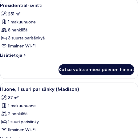
Avaa
Tilava olohuone, jossa on suuri ikkun
6
esteetön
Presidential-sviitti
kaikki
(Mobility
251 m²
Accessible)
huonetyypin
1 makuuhuone
Presidential-
sviitti
8 henkilöä
kuvat
3 suurta parisänkyä
Ilmainen Wi-Fi
Lisätietoja
Lisätietoja
huoneesta
Presidential-
Katso valitsemiesi päivien hinnat
sviitti
Avaa
Hotellihuone, jossa on suuri sänky, työ
3
Huone, 1 suuri parisänky (Madison)
kaikki
37 m²
huonetyypin
1 makuuhuone
Huone,
1
2 henkilöä
suuri
1 suuri parisänky
parisänky
Ilmainen Wi-Fi
(Madison)