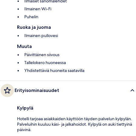
Ilmaiset sanomalehdet
Ilmainen Wi-Fi
Puhelin
Ruoka ja juoma
Ilmainen pullovesi
Muuta
Päivittäinen siivous
Tallelokero huoneessa
Yhdistettäviä huoneita saatavilla
Erityisominaisuudet
Kylpylä
Hotelli tarjoaa asiakkaiden käyttöön täyden palvelun kylpylän.
Palveluihin kuuluu käsi- ja jalkahoidot. Kylpylä on auki tiettyinä
päivinä.