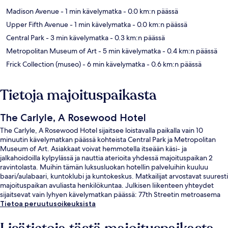
Madison Avenue
- 1 min kävelymatka
- 0.0 km:n päässä
Upper Fifth Avenue
- 1 min kävelymatka
- 0.0 km:n päässä
Central Park
- 3 min kävelymatka
- 0.3 km:n päässä
Metropolitan Museum of Art
- 5 min kävelymatka
- 0.4 km:n päässä
Frick Collection (museo)
- 6 min kävelymatka
- 0.6 km:n päässä
Tietoja majoituspaikasta
The Carlyle, A Rosewood Hotel
The Carlyle, A Rosewood Hotel sijaitsee loistavalla paikalla vain 10
minuutin kävelymatkan päässä kohteista Central Park ja Metropolitan
Museum of Art. Asiakkaat voivat hemmotella itseään käsi- ja
jalkahoidoilla kylpylässä ja nauttia aterioita yhdessä majoituspaikan 2
ravintolasta. Muihin tämän luksusluokan hotellin palveluihin kuuluu
baari/aulabaari, kuntoklubi ja kuntokeskus. Matkailijat arvostavat suuresti
majoituspaikan avuliasta henkilökuntaa. Julkisen liikenteen yhteydet
sijaitsevat vain lyhyen kävelymatkan päässä: 77th Streetin metroasema
(Lexington Avenue) sijaitsee 4 minuutin ja 68th Street – Hunter Collegen
Tietoa peruutusoikeuksista
metroasema 11 minuutin kävelymatkan päässä.