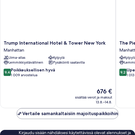
Trump
The
Trump International Hotel & Tower New York
The Pi
International
Pierre,
Manhattan
Manhat
Hotel
A
Uima-allas
Kylpylä
Kylpyl
&
Taj
Lemmikkiystävällinen
Pysäköinti saatavilla
Lemmik
Tower
Hotel,
New
New
9.4
9.2
Poikkeuksellisen hyvä
Upe
9,4
9,2
York
York
kautta
kautta
1 009 arvostelua
1 013
Manhattan
Manhatt
10,
10,
Poikkeuksellisen
Upea,
Hinta
676 €
hyvä,
1 013
on
1 009
arvostel
sisältää verot ja maksut
676 €
arvostelua
13.8.–14.8.
Vertaile samankaltaisiin majoituspaikkoihin
Kirjaudu sisään nähdäksesi käytettävissä olevat alennukset ja