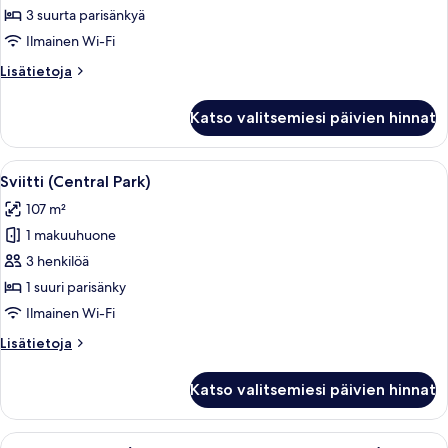
kuvat
3 suurta parisänkyä
Ilmainen Wi-Fi
Lisätietoja
Lisätietoja
huoneesta
Sviitti
Katso valitsemiesi päivien hinnat
(Empire)
Avaa
Moderni hotellihuone, jossa on suuri ik
5
Sviitti (Central Park)
kaikki
107 m²
huonetyypin
1 makuuhuone
Sviitti
(Central
3 henkilöä
Park)
1 suuri parisänky
kuvat
Ilmainen Wi-Fi
Lisätietoja
Lisätietoja
huoneesta
Sviitti
Katso valitsemiesi päivien hinnat
(Central
Park)
Avaa
Moderni hotellihuone, jossa on suuri ik