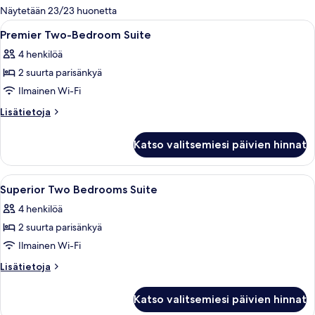
olevia
Näytetään 23/23 huonetta
suodattimia
Avaa
Ylelliset vuodevaatteet, minibaari, ta
5
Premier Two-Bedroom Suite
kaikki
4 henkilöä
huonetyypin
2 suurta parisänkyä
Premier
Two-
Ilmainen Wi-Fi
Bedroom
Lisätietoja
Lisätietoja
Suite
huoneesta
Premier
kuvat
Katso valitsemiesi päivien hinnat
Two-
Bedroom
Suite
Avaa
Ylelliset vuodevaatteet, minibaari, ta
4
Superior Two Bedrooms Suite
kaikki
4 henkilöä
huonetyypin
2 suurta parisänkyä
Superior
Two
Ilmainen Wi-Fi
Bedrooms
Lisätietoja
Lisätietoja
Suite
huoneesta
Superior
kuvat
Katso valitsemiesi päivien hinnat
Two