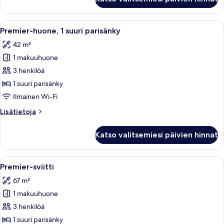
hengen
Accessible)
deluxe-
kuvat
huone
Avaa
Hotellihuone, jossa on suuri sänky, työp
4
(kaksi
Premier-huone, 1 suuri parisänky
kaikki
sänkyä),
42 m²
esteetön
huonetyypin
(Mobility
1 makuuhuone
Premier-
Accessible)
huone,
3 henkilöä
1
1 suuri parisänky
suuri
Ilmainen Wi-Fi
parisänky
Lisätietoja
Lisätietoja
kuvat
huoneesta
Premier-
Katso valitsemiesi päivien hinnat
huone,
1
suuri
Avaa
Olohuone, jonka seinällä on kaupunkim
4
parisänky
Premier-sviitti
kaikki
67 m²
huonetyypin
1 makuuhuone
Premier-
sviitti
3 henkilöä
kuvat
1 suuri parisänky