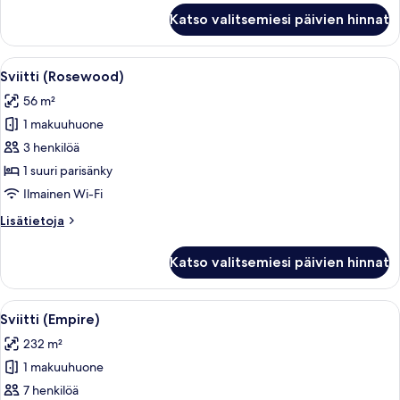
Sviitti
Katso valitsemiesi päivien hinnat
(Carlyle)
Avaa
Hotellihuone, jonka seinällä on kaupu
5
Sviitti (Rosewood)
kaikki
56 m²
huonetyypin
1 makuuhuone
Sviitti
(Rosewood)
3 henkilöä
kuvat
1 suuri parisänky
Ilmainen Wi-Fi
Lisätietoja
Lisätietoja
huoneesta
Sviitti
Katso valitsemiesi päivien hinnat
(Rosewood)
Avaa
Tilava olohuone, jossa on suuri ikkuna
5
Sviitti (Empire)
kaikki
232 m²
huonetyypin
1 makuuhuone
Sviitti
(Empire)
7 henkilöä