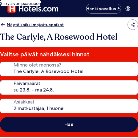
Siirry sivun pääosioon
Hanki sovellus
Näytä kaikki majoituspaikat
The Carlyle, A Rosewood Hotel
Valitse päivät nähdäksesi hinnat
Minne olet menossa?
Päivämäärät
Asiakkaat
Hae