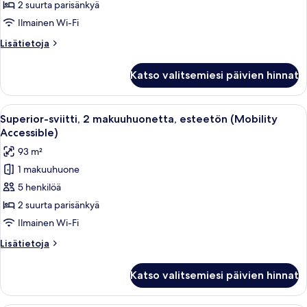
2
2 suurta parisänkyä
makuuhuonetta
Ilmainen Wi-Fi
kuvat
Lisätietoja
Lisätietoja
huoneesta
Superior-
Katso valitsemiesi päivien hinnat
sviitti,
2
makuuhuonetta
Avaa
Olohuoneessa on vihreä sohva, beigenv
4
Superior-sviitti, 2 makuuhuonetta, esteetön (Mobility
kaikki
Accessible)
huonetyypin
93 m²
Superior-
1 makuuhuone
sviitti,
5 henkilöä
2
makuuhuonetta,
2 suurta parisänkyä
esteetön
Ilmainen Wi-Fi
(Mobility
Lisätietoja
Lisätietoja
Accessible)
huoneesta
kuvat
Superior-
Katso valitsemiesi päivien hinnat
sviitti,
2
makuuhuonetta,