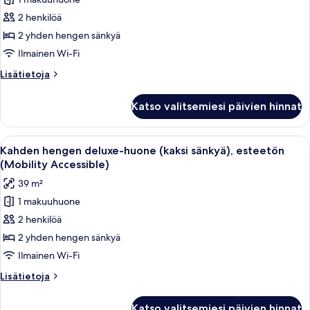
Kahden
hengen
2 henkilöä
deluxe-
2 yhden hengen sänkyä
huone
Ilmainen Wi-Fi
(kaksi
Lisätietoja
Lisätietoja
sänkyä)
huoneesta
kuvat
Kahden
Katso valitsemiesi päivien hinnat
hengen
deluxe-
huone
Avaa
Hotellihuone, jossa on kaksi sänkyä, ty
3
(kaksi
Kahden hengen deluxe-huone (kaksi sänkyä), esteetön
kaikki
sänkyä)
(Mobility Accessible)
huonetyypin
39 m²
Kahden
1 makuuhuone
hengen
2 henkilöä
deluxe-
huone
2 yhden hengen sänkyä
(kaksi
Ilmainen Wi-Fi
sänkyä),
Lisätietoja
Lisätietoja
esteetön
huoneesta
(Mobility
Kahden
Katso valitsemiesi päivien hinnat