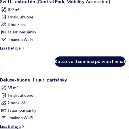
5
Sviitti, esteetön (Central Park, Mobility Accessible)
kaikki
109 m²
huonetyypin
1 makuuhuone
Sviitti,
esteetön
3 henkilöä
(Central
1 suuri parisänky
Park,
Ilmainen Wi-Fi
Mobility
Lisätietoja
Lisätietoja
Accessible)
huoneesta
kuvat
Sviitti,
Katso valitsemiesi päivien hinnat
esteetön
(Central
Park,
Avaa
Hotellihuoneessa on suuri sänky, työpö
4
Mobility
Deluxe-huone, 1 suuri parisänky
kaikki
Accessible)
35 m²
huonetyypin
1 makuuhuone
Deluxe-
huone,
2 henkilöä
1
1 suuri parisänky
suuri
Ilmainen Wi-Fi
parisänky
Lisätietoja
Lisätietoja