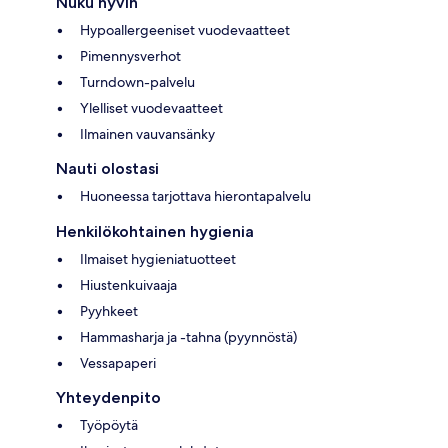
Nuku hyvin
Hypoallergeeniset vuodevaatteet
Pimennysverhot
Turndown-palvelu
Ylelliset vuodevaatteet
Ilmainen vauvansänky
Nauti olostasi
Huoneessa tarjottava hierontapalvelu
Henkilökohtainen hygienia
Ilmaiset hygieniatuotteet
Hiustenkuivaaja
Pyyhkeet
Hammasharja ja -tahna (pyynnöstä)
Vessapaperi
Yhteydenpito
Työpöytä