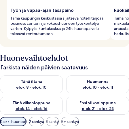
Työn ja vapaa-ajan tasapaino
Ruokai
Tämä kaupungin keskustassa sijaitseva hotelli tarjoaa
Tämä hote
business centerin ja kokoushuoneen työskentelyä
makueläm
varten. Kylpylä, kuntokeskus ja 24h-huonepalvelu
ansiosta
takaavat rentoutumisen.
herkullis
Huonevaihtoehdot
Tarkista näiden päivien saatavuus
Tarkista tämän illan saatavuus elok. 9 - elok. 10
Tarkista huomisen saatavuus elo
Tänä iltana
Huomenna
elok. 9 - elok. 10
elok. 10 - elok. 11
Tarkista tämän viikonlopun saatavuus elok. 14 - elok. 16
Tarkista ensi viikonlopun saata
Tänä viikonloppuna
Ensi viikonloppuna
elok. 14 - elok. 16
elok. 21 - elok. 23
Huoneille
Kaikki huoneet
2 sänkyä
1 sänky
3+ sänkyä
saatavilla