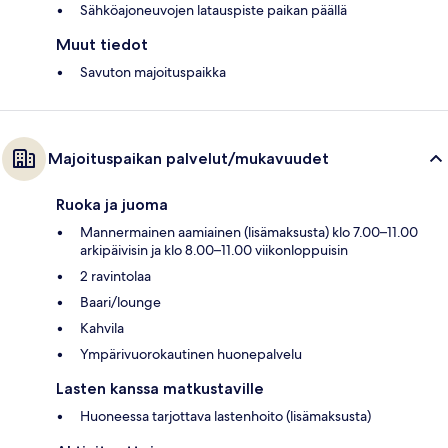
Sähköajoneuvojen latauspiste paikan päällä
Muut tiedot
Savuton majoituspaikka
Majoituspaikan palvelut/mukavuudet
Ruoka ja juoma
Mannermainen aamiainen (lisämaksusta) klo 7.00–11.00
arkipäivisin ja klo 8.00–11.00 viikonloppuisin
2 ravintolaa
Baari/lounge
Kahvila
Ympärivuorokautinen huonepalvelu
Lasten kanssa matkustaville
Huoneessa tarjottava lastenhoito (lisämaksusta)