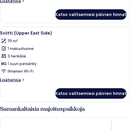
Lisätietoja
Lisätietoja
kuvat
huoneesta
Huone,
Katso valitsemiesi päivien hinnat
1
suuri
parisänky
Avaa
Hotellihuone, jossa on suuri sänky, si
2
(Madison)
Sviitti (Upper East Side)
kaikki
79 m²
huonetyypin
1 makuuhuone
Sviitti
(Upper
3 henkilöä
East
1 suuri parisänky
Side)
Ilmainen Wi-Fi
kuvat
Lisätietoja
Lisätietoja
huoneesta
Sviitti
Katso valitsemiesi päivien hinnat
(Upper
East
Side)
Samankaltaisia majoituspaikkoja
Trump International Hotel & Tower New York
The Pier