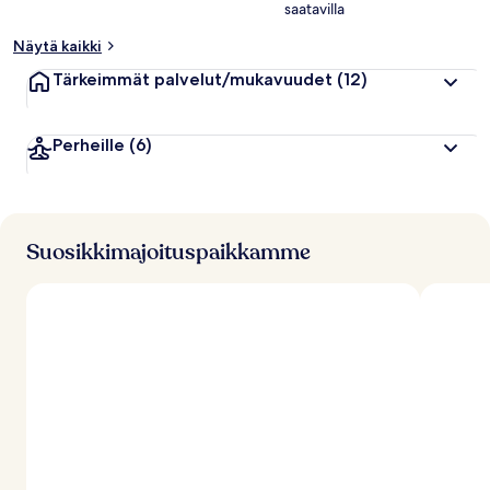
saatavilla
p
u
Näytä kaikki
a
r
Tärkeimmät palvelut/mukavuudet
(12)
v
o
s
Perheille
(6)
t
e
l
u
j
Suosikkimajoituspaikkamme
a