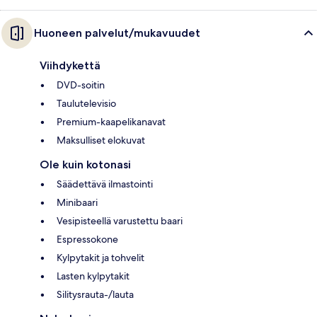
Huoneen palvelut/mukavuudet
Viihdykettä
DVD-soitin
Taulutelevisio
Premium-kaapelikanavat
Maksulliset elokuvat
Ole kuin kotonasi
Säädettävä ilmastointi
Minibaari
Vesipisteellä varustettu baari
Espressokone
Kylpytakit ja tohvelit
Lasten kylpytakit
Silitysrauta-/lauta