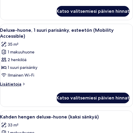
kuvat
huoneesta
Deluxe-
Katso valitsemiesi päivien hinnat
huone,
1
suuri
Avaa
Hotellihuoneessa on suuri sänky, työpö
4
parisänky
Deluxe-huone, 1 suuri parisänky, esteetön (Mobility
kaikki
Accessible)
huonetyypin
35 m²
Deluxe-
1 makuuhuone
huone,
2 henkilöä
1
suuri
1 suuri parisänky
parisänky,
Ilmainen Wi-Fi
esteetön
Lisätietoja
Lisätietoja
(Mobility
huoneesta
Accessible)
Deluxe-
Katso valitsemiesi päivien hinnat
huone,
kuvat
1
suuri
Avaa
Hotellihuone, jossa on kaksi sänkyä, ty
3
parisänky,
Kahden hengen deluxe-huone (kaksi sänkyä)
kaikki
esteetön
33 m²
(Mobility
huonetyypin
Accessible)
1 makuuhuone