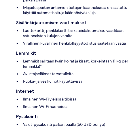
Majoituspaikan antamien tietojen käännöksissä on saatettu
käyttää automatisoituja käännöstyökaluja
Sisäänkirjautumisen vaatimukset
Luottokortti, pankkikortti tai käteistakuumaksu vaaditaan
satunnaisten kulujen varalta
Virallinen kuvallinen henkilöllisyystodistus saatetaan vaatia
Lemmikit
Lemmikit sallitaan (vain koirat ja kissat, korkeintaan 11 kg per
lemmikki)*
Avustajaeläimet tervetulleita
Ruoka- ja vesikulhot käytettävissä
Internet
Ilmainen Wi-Fi yleisissä tiloissa
Ilmainen Wi-Fi huoneissa
Pysäköinti
Valet-pysäköinti paikan päällä (60 USD per yö)