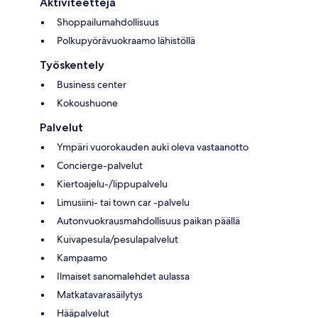
Aktiviteetteja
Shoppailumahdollisuus
Polkupyörävuokraamo lähistöllä
Työskentely
Business center
Kokoushuone
Palvelut
Ympäri vuorokauden auki oleva vastaanotto
Concierge-palvelut
Kiertoajelu-/lippupalvelu
Limusiini- tai town car -palvelu
Autonvuokrausmahdollisuus paikan päällä
Kuivapesula/pesulapalvelut
Kampaamo
Ilmaiset sanomalehdet aulassa
Matkatavarasäilytys
Hääpalvelut