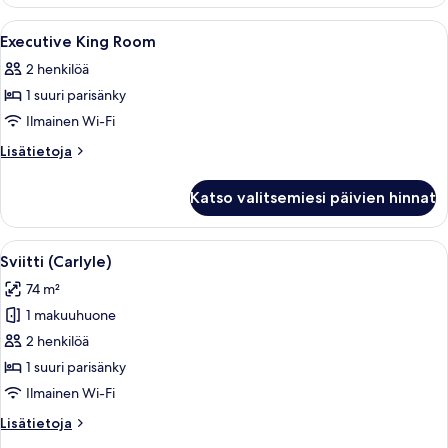
Bedrooms
Suite
Avaa
Ylelliset vuodevaatteet, minibaari, ta
3
Executive King Room
kaikki
2 henkilöä
huonetyypin
1 suuri parisänky
Executive
King
Ilmainen Wi-Fi
Room
Lisätietoja
Lisätietoja
kuvat
huoneesta
Executive
Katso valitsemiesi päivien hinnat
King
Room
Avaa
Moderni olohuone, jossa on pyöreä soh
4
Sviitti (Carlyle)
kaikki
74 m²
huonetyypin
1 makuuhuone
Sviitti
(Carlyle)
2 henkilöä
kuvat
1 suuri parisänky
Ilmainen Wi-Fi
Lisätietoja
Lisätietoja
huoneesta