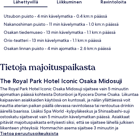
Lähettyvillä
Liikkuminen
Ravintoloita
Utsubon puisto
- 4 min kävelymatka
- 0.4 km:n päässä
Nakanoshiman puisto
- 11 min kävelymatka
- 1.0 km:n päässä
Osakan tiedemuseo
- 13 min kävelymatka
- 1.1 km:n päässä
Orix-teatteri
- 13 min kävelymatka
- 1.1 km:n päässä
Osakan linnan puisto
- 4 min ajomatka
- 2.6 km:n päässä
Tietoja majoituspaikasta
The Royal Park Hotel Iconic Osaka Midosuji
The Royal Park Hotel Iconic Osaka Midosuji sijaitsee vain 5 minuutin
ajomatkan päässä kohteista Dotonbori ja Kyocera Dome Osaka. Liikuntaa
kaipaavien asiakkaiden käytössä on kuntosali, ja nälän yllättäessä voit
nauttia aterian paikan päällä olevassa ravintolassa tai rentoutua drinkin
äärellä baarissa. Lisäksi Spa World -kylpyläkeskus ja Shinsaibashi-suji
ostoskatu sijaitsevat vain 5 minuutin kävelymatkan päässä. Asiakkaat
pitävät majoituspaikasta erityisesti siksi, että se sijaitsee lähellä julkisen
liikenteen yhteyksiä: Hommachin asema sijaitsee 3 minuutin ja
Higobashin asema 12 minuutin kävelymatkan päässä.
Tietoa peruutusoikeuksista