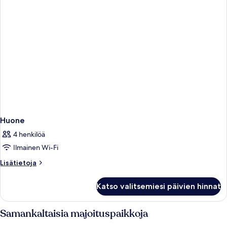
Huone
4 henkilöä
Ilmainen Wi-Fi
Lisätietoja
Lisätietoja
huoneesta
Huone
Katso valitsemiesi päivien hinnat
Samankaltaisia majoituspaikkoja