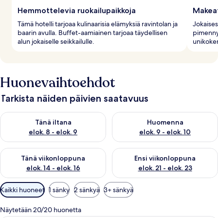
Hemmottelevia ruokailupaikkoja
Makeat
Tämä hotelli tarjoaa kulinaarisia elämyksiä ravintolan ja
Jokaise
baarin avulla. Buffet-aamiainen tarjoaa täydellisen
pimennys
alun jokaiselle seikkailulle.
unikoke
Huonevaihtoehdot
Tarkista näiden päivien saatavuus
Tarkista tämän illan saatavuus elok. 8 - elok. 9
Tarkista huomisen saatavuus el
Tänä iltana
Huomenna
elok. 8 - elok. 9
elok. 9 - elok. 10
Tarkista tämän viikonlopun saatavuus elok. 14 - elok. 16
Tarkista ensi viikonlopun saata
Tänä viikonloppuna
Ensi viikonloppuna
elok. 14 - elok. 16
elok. 21 - elok. 23
Huoneille
Kaikki huoneet
1 sänky
2 sänkyä
3+ sänkyä
saatavilla
olevia
Näytetään 20/20 huonetta
suodattimia