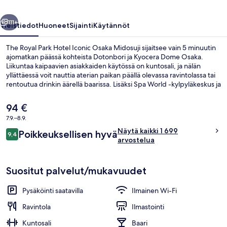
Midosuji
llinen
Seuraava
valokuvagalleria
111+
Yleistiedot
Huoneet
Sijainti
Käytännöt
The Royal Park Hotel Iconic Osaka Midosuji sijaitsee vain 5 minuutin
ajomatkan päässä kohteista Dotonbori ja Kyocera Dome Osaka.
Liikuntaa kaipaavien asiakkaiden käytössä on kuntosali, ja nälän
yllättäessä voit nauttia aterian paikan päällä olevassa ravintolassa tai
rentoutua drinkin äärellä baarissa. Lisäksi Spa World -kylpyläkeskus ja
Shinsaibashi-suji ostoskatu sijaitsevat vain 5 minuutin kävelymatkan
päässä. Asiakkaat pitävät majoituspaikasta erityisesti siksi, että se
Nykyinen
94 €
sijaitsee lähellä julkisen liikenteen yhteyksiä: Hommachin asema
hinta
7.9.–8.9.
sijaitsee 3 minuutin ja Higobashin asema 12 minuutin kävelymatkan
on
päässä.
Arvostelut
Näytä kaikki 1 699
Aula
Poikkeuksellisen hyvä
94 €
9,4
9,4 kautta 10.
arvostelua
Suositut palvelut/mukavuudet
Pysäköinti saatavilla
Ilmainen Wi-Fi
Ravintola
Ilmastointi
Kuntosali
Baari