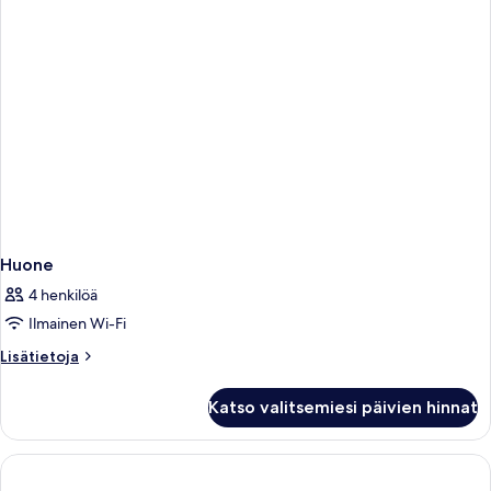
Huone
4 henkilöä
Ilmainen Wi-Fi
Lisätietoja
Lisätietoja
huoneesta
Huone
Katso valitsemiesi päivien hinnat