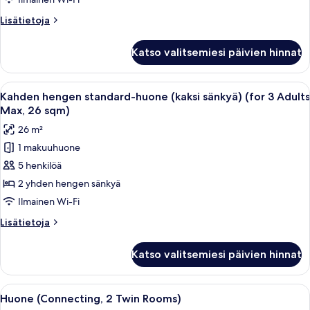
(kaksi
Lisätietoja
Lisätietoja
sänkyä)
huoneesta
(26sqm)
Kahden
Katso valitsemiesi päivien hinnat
hengen
kuvat
standard-
huone
Avaa
Hotellihuone, jossa on kaksi sänkyä, ty
12
(kaksi
Kahden hengen standard-huone (kaksi sänkyä) (for 3 Adults
kaikki
sänkyä)
Max, 26 sqm)
(26sqm)
huonetyypin
26 m²
Kahden
1 makuuhuone
hengen
5 henkilöä
standard-
huone
2 yhden hengen sänkyä
(kaksi
Ilmainen Wi-Fi
sänkyä)
Lisätietoja
Lisätietoja
(for
huoneesta
3
Kahden
Katso valitsemiesi päivien hinnat
hengen
Adults
standard-
Max,
huone
Avaa
Peiliseinäinen hotellihuone, jossa on 
26
13
(kaksi
Huone (Connecting, 2 Twin Rooms)
kaikki
sänkyä)