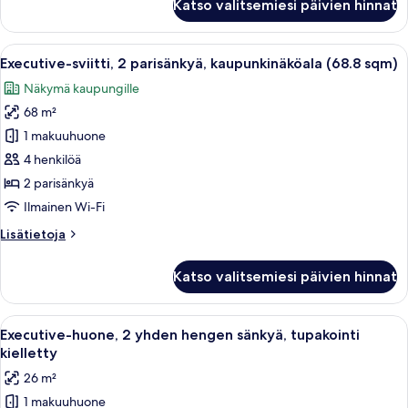
Katso valitsemiesi päivien hinnat
hengen
kuvat
executive-
huone
Avaa
Moderni hotellihuone, josta on näkymä 
27
(kaksi
Executive-sviitti, 2 parisänkyä, kaupunkinäköala (68.8 sqm)
kaikki
sänkyä)
Näkymä kaupungille
(Deluxe,
huonetyypin
40.1
68 m²
Executive-
sqm)
sviitti,
1 makuuhuone
2
4 henkilöä
parisänkyä,
2 parisänkyä
kaupunkinäköala
Ilmainen Wi-Fi
(68.8
Lisätietoja
Lisätietoja
sqm)
huoneesta
kuvat
Executive-
Katso valitsemiesi päivien hinnat
sviitti,
2
parisänkyä,
Avaa
Moderni hotellihuone, jossa on kaksi s
27
kaupunkinäköala
Executive-huone, 2 yhden hengen sänkyä, tupakointi
kaikki
(68.8
kielletty
sqm)
huonetyypin
26 m²
Executive-
1 makuuhuone