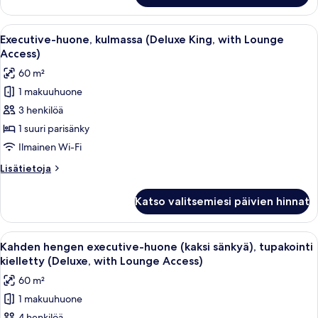
Access)
tupakointi
kuvat
kielletty
Avaa
Moderni hotellihuone, jossa on suuri s
25
(Deluxe
Executive-huone, kulmassa (Deluxe King, with Lounge
kaikki
King,
Access)
with
huonetyypin
60 m²
Lounge
Executive-
Access)
1 makuuhuone
huone,
3 henkilöä
kulmassa
(Deluxe
1 suuri parisänky
King,
Ilmainen Wi-Fi
with
Lisätietoja
Lisätietoja
Lounge
huoneesta
Access)
Executive-
Katso valitsemiesi päivien hinnat
huone,
kuvat
kulmassa
(Deluxe
Avaa
Hotellihuone, jossa on suuri sänky, so
26
King,
Kahden hengen executive-huone (kaksi sänkyä), tupakointi
kaikki
with
kielletty (Deluxe, with Lounge Access)
Lounge
huonetyypin
60 m²
Access)
Kahden
1 makuuhuone
hengen
4 henkilöä