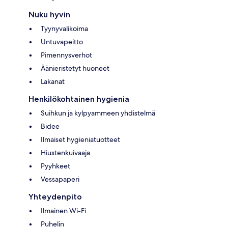
Nuku hyvin
Tyynyvalikoima
Untuvapeitto
Pimennysverhot
Äänieristetyt huoneet
Lakanat
Henkilökohtainen hygienia
Suihkun ja kylpyammeen yhdistelmä
Bidee
Ilmaiset hygieniatuotteet
Hiustenkuivaaja
Pyyhkeet
Vessapaperi
Yhteydenpito
Ilmainen Wi-Fi
Puhelin