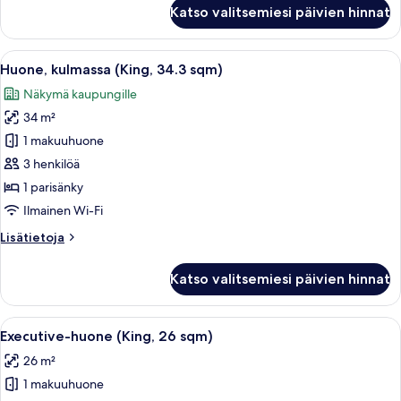
Kahden
Katso valitsemiesi päivien hinnat
kuvat
hengen
huone
(kaksi
Avaa
Hotellihuone, jossa on suuri sänky, t
15
sänkyä),
Huone, kulmassa (King, 34.3 sqm)
kaikki
kulmassa
Näkymä kaupungille
(34.3
huonetyypin
sqm)
34 m²
Huone,
kulmassa
1 makuuhuone
(King,
3 henkilöä
34.3
1 parisänky
sqm)
Ilmainen Wi-Fi
kuvat
Lisätietoja
Lisätietoja
huoneesta
Huone,
Katso valitsemiesi päivien hinnat
kulmassa
(King,
34.3
Avaa
Moderni hotellihuone, jossa on suuri s
28
sqm)
Executive-huone (King, 26 sqm)
kaikki
26 m²
huonetyypin
1 makuuhuone
Executive-