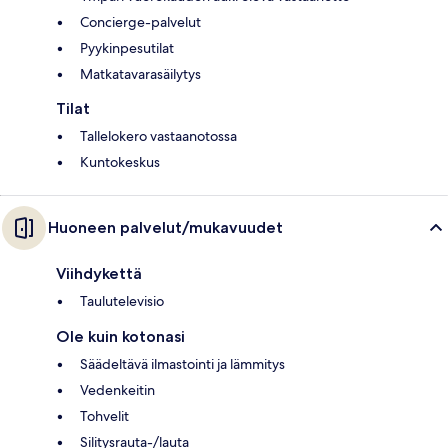
Concierge-palvelut
Pyykinpesutilat
Matkatavarasäilytys
Tilat
Tallelokero vastaanotossa
Kuntokeskus
Huoneen palvelut/mukavuudet
Viihdykettä
Taulutelevisio
Ole kuin kotonasi
Säädeltävä ilmastointi ja lämmitys
Vedenkeitin
Tohvelit
Silitysrauta-/lauta