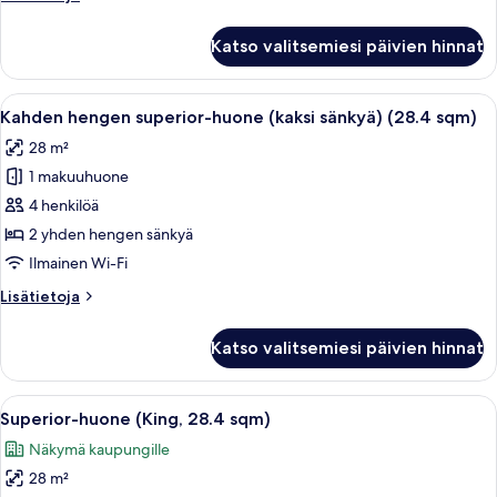
huoneesta
Standard-
Katso valitsemiesi päivien hinnat
huone
(King,
26
Avaa
Hotellihuone, jossa on kaksi sänkyä, 
12
sqm)
Kahden hengen superior-huone (kaksi sänkyä) (28.4 sqm)
kaikki
28 m²
huonetyypin
1 makuuhuone
Kahden
hengen
4 henkilöä
superior-
2 yhden hengen sänkyä
huone
Ilmainen Wi-Fi
(kaksi
Lisätietoja
Lisätietoja
sänkyä)
huoneesta
(28.4
Kahden
Katso valitsemiesi päivien hinnat
hengen
sqm)
superior-
kuvat
huone
Avaa
Hotellihuone, jossa on suuri sänky, ty
15
(kaksi
Superior-huone (King, 28.4 sqm)
kaikki
sänkyä)
Näkymä kaupungille
(28.4
huonetyypin
sqm)
28 m²
Superior-