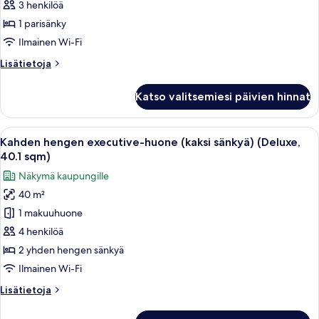
huone
3 henkilöä
(King,
1 parisänky
26
Ilmainen Wi-Fi
sqm)
Lisätietoja
Lisätietoja
kuvat
huoneesta
Executive-
Katso valitsemiesi päivien hinnat
huone
(King,
26
Avaa
Hotellihuone, jossa on suuri sänky, sohv
27
sqm)
Kahden hengen executive-huone (kaksi sänkyä) (Deluxe,
kaikki
40.1 sqm)
huonetyypin
Näkymä kaupungille
Kahden
40 m²
hengen
1 makuuhuone
executive-
huone
4 henkilöä
(kaksi
2 yhden hengen sänkyä
sänkyä)
Ilmainen Wi-Fi
(Deluxe,
Lisätietoja
Lisätietoja
40.1
huoneesta
sqm)
Kahden