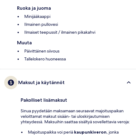
Ruoka ja juoma
Minijääkaappi
Ilmainen pullovesi
Ilmaiset teepussit / ilmainen pikakahvi
Muuta
Päivittäinen siivous
Tallelokero huoneessa
Maksut ja käytännöt
Pakolliset lisämaksut
Sinua pyydetään maksamaan seuraavat majoituspaikan
veloittamat maksut sisään- tai uloskirjautumisen
yhteydessä. Maksuihin saattaa sisältyä sovellettavia veroja:
Majoituspaikka voi periä
kaupunkiveron
, jonka