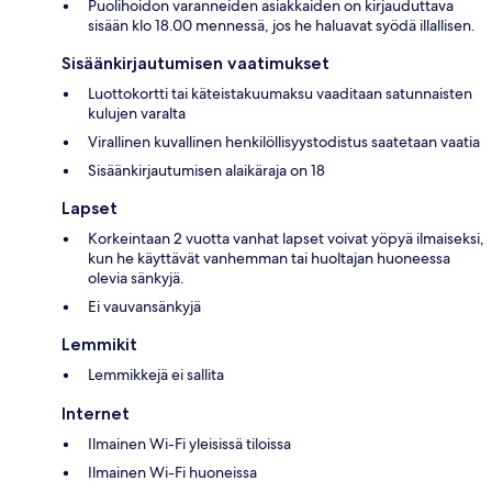
Puolihoidon varanneiden asiakkaiden on kirjauduttava
sisään klo 18.00 mennessä, jos he haluavat syödä illallisen.
Sisäänkirjautumisen vaatimukset
Luottokortti tai käteistakuumaksu vaaditaan satunnaisten
kulujen varalta
Virallinen kuvallinen henkilöllisyystodistus saatetaan vaatia
Sisäänkirjautumisen alaikäraja on 18
Lapset
Korkeintaan 2 vuotta vanhat lapset voivat yöpyä ilmaiseksi,
kun he käyttävät vanhemman tai huoltajan huoneessa
olevia sänkyjä.
Ei vauvansänkyjä
Lemmikit
Lemmikkejä ei sallita
Internet
Ilmainen Wi-Fi yleisissä tiloissa
Ilmainen Wi-Fi huoneissa