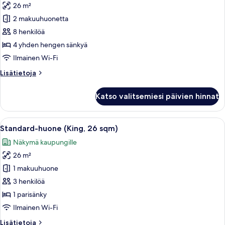
sqm)
26 m²
(for
huonetyypin
kuvat
3
2 makuuhuonetta
Huone
Adults
(Connecting,
8 henkilöä
Max,
2
26
4 yhden hengen sänkyä
sqm)
Twin
Ilmainen Wi-Fi
Rooms)
Lisätietoja
Lisätietoja
kuvat
huoneesta
Huone
Katso valitsemiesi päivien hinnat
(Connecting,
2
Twin
Avaa
Hotellihuone, jossa on suuri sänky, ty
14
Rooms)
Standard-huone (King, 26 sqm)
kaikki
Näkymä kaupungille
huonetyypin
26 m²
Standard-
huone
1 makuuhuone
(King,
3 henkilöä
26
1 parisänky
sqm)
Ilmainen Wi-Fi
kuvat
Lisätietoja
Lisätietoja