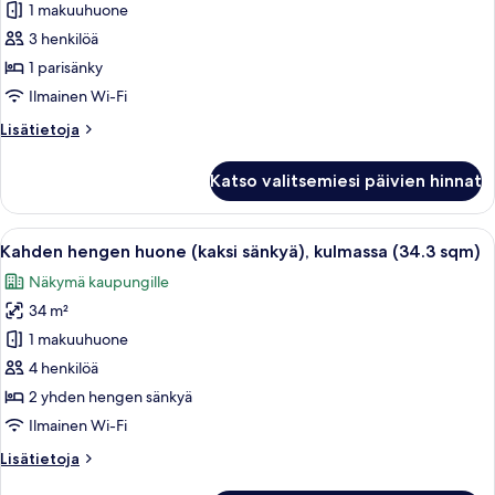
huone
1 makuuhuone
(King,
3 henkilöä
28.4
1 parisänky
sqm)
Ilmainen Wi-Fi
kuvat
Lisätietoja
Lisätietoja
huoneesta
Superior-
Katso valitsemiesi päivien hinnat
huone
(King,
28.4
Avaa
Hotellihuone, jossa on kaksi sänkyä, ty
14
sqm)
Kahden hengen huone (kaksi sänkyä), kulmassa (34.3 sqm)
kaikki
Näkymä kaupungille
huonetyypin
34 m²
Kahden
hengen
1 makuuhuone
huone
4 henkilöä
(kaksi
2 yhden hengen sänkyä
sänkyä),
Ilmainen Wi-Fi
kulmassa
Lisätietoja
Lisätietoja
(34.3
huoneesta
sqm)