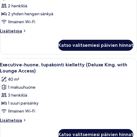
huone,
2 henkilöä
2
yhden
2 yhden hengen sänkyä
hengen
Ilmainen Wi-Fi
sänkyä,
Lisätietoja
Lisätietoja
tupakointi
huoneesta
kielletty
Executive-
Katso valitsemiesi päivien hinnat
huone,
kuvat
2
yhden
Avaa
Moderni hotellihuone, jossa on suuri 
24
hengen
Executive-huone, tupakointi kielletty (Deluxe King, with
kaikki
sänkyä,
Lounge Access)
tupakointi
huonetyypin
40 m²
kielletty
Executive-
1 makuuhuone
huone,
3 henkilöä
tupakointi
kielletty
1 suuri parisänky
(Deluxe
Ilmainen Wi-Fi
King,
Lisätietoja
Lisätietoja
with
huoneesta
Lounge
Executive-
Katso valitsemiesi päivien hinnat
huone,