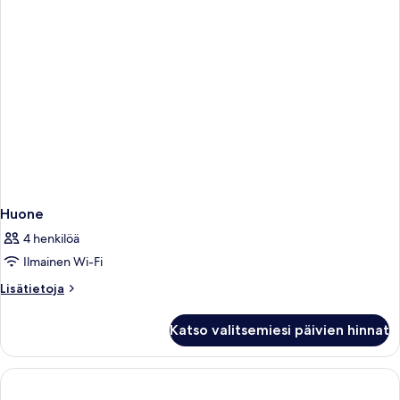
Huone
4 henkilöä
Ilmainen Wi-Fi
Lisätietoja
Lisätietoja
huoneesta
Huone
Katso valitsemiesi päivien hinnat