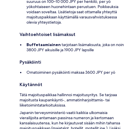
suuruus on 100–10 000 JPY per henkilö, per yö
yökohtaiseen huonehintaan perustuen. Poikkeuksia
voidaan soveltaa. Lisätietoja saat ottamalla yhteyttä
majoituspaikkaan käyttämällä varausvahvistuksessa
olevia yhteystietoja.
Vaihtoehtoiset lisämaksut
Buffetaamiainen
tarjotaan lisämaksusta, joka on noin
3800 JPY aikuisille ja 1900 JPY lapsille
Pysäköinti
Omatoiminen pysäköinti maksaa 3600 JPY per yö
Käytännöt
Tätä majoituspaikkaa hallinnoi majoitusyritys. Se tarjoaa
majoitusta kaupankäynti-, ammatinharjoittamis- tai
liiketoimintatarkoituksissa.
Japanin terveysministeriö vaatii kaikkia ulkomaisia
vierailijoita antamaan passinsa numeron ja kertomaan
kansalaisuutensa, kun he kirjautuvat sisään mihin tahansa
majoituspaikkaan (majatalot, hotellit, motellit jne.). Lisäksi