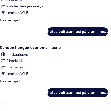
executive-
huone
2 yhden hengen sänkyä
(kaksi
Ilmainen Wi-Fi
sänkyä),
Lisätietoja
Lisätietoja
tupakointi
huoneesta
kielletty
Kahden
Katso valitsemiesi päivien hinnat
hengen
(Deluxe,
executive-
with
huone
Avaa
Kahden hengen economy-huone | Untuv
Lounge
1
(kaksi
Kahden hengen economy-huone
kaikki
sänkyä),
Access)
1 makuuhuone
tupakointi
huonetyypin
kuvat
kielletty
2 henkilöä
Kahden
(Deluxe,
hengen
1 parisänky
with
economy-
Lounge
Ilmainen Wi-Fi
Access)
huone
Lisätietoja
Lisätietoja
kuvat
huoneesta
Kahden
Katso valitsemiesi päivien hinnat
hengen
economy-
huone