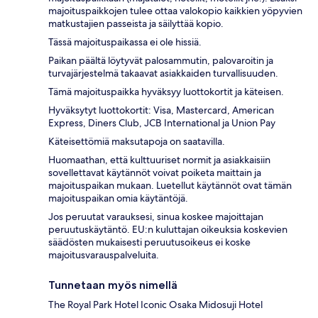
majoituspaikkojen tulee ottaa valokopio kaikkien yöpyvien
matkustajien passeista ja säilyttää kopio.
Tässä majoituspaikassa ei ole hissiä.
Paikan päältä löytyvät palosammutin, palovaroitin ja
turvajärjestelmä takaavat asiakkaiden turvallisuuden.
Tämä majoituspaikka hyväksyy luottokortit ja käteisen.
Hyväksytyt luottokortit: Visa, Mastercard, American
Express, Diners Club, JCB International ja Union Pay
Käteisettömiä maksutapoja on saatavilla.
Huomaathan, että kulttuuriset normit ja asiakkaisiin
sovellettavat käytännöt voivat poiketa maittain ja
majoituspaikan mukaan. Luetellut käytännöt ovat tämän
majoituspaikan omia käytäntöjä.
Jos peruutat varauksesi, sinua koskee majoittajan
peruutuskäytäntö. EU:n kuluttajan oikeuksia koskevien
säädösten mukaisesti peruutusoikeus ei koske
majoitusvarauspalveluita.
Tunnetaan myös nimellä
The Royal Park Hotel Iconic Osaka Midosuji Hotel