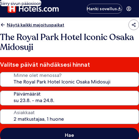
Siirry sivun pääosioon
Hanki sovellus
Näytä kaikki majoituspaikat
The Royal Park Hotel Iconic Osaka
Midosuji
Valitse päivät nähdäksesi hinnat
Minne olet menossa?
Päivämäärät
Asiakkaat
Hae