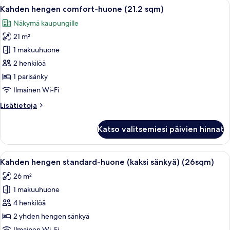
Avaa
Hotellihuone, jossa on sänky, työpöy
16
Kahden hengen comfort-huone (21.2 sqm)
kaikki
Näkymä kaupungille
huonetyypin
21 m²
Kahden
hengen
1 makuuhuone
comfort-
2 henkilöä
huone
1 parisänky
(21.2
Ilmainen Wi-Fi
sqm)
Lisätietoja
Lisätietoja
kuvat
huoneesta
Kahden
Katso valitsemiesi päivien hinnat
hengen
comfort-
huone
Avaa
Hotellihuone, jossa on kaksi sänkyä, ty
12
(21.2
Kahden hengen standard-huone (kaksi sänkyä) (26sqm)
kaikki
sqm)
26 m²
huonetyypin
1 makuuhuone
Kahden
hengen
4 henkilöä
standard-
2 yhden hengen sänkyä
huone
Ilmainen Wi-Fi