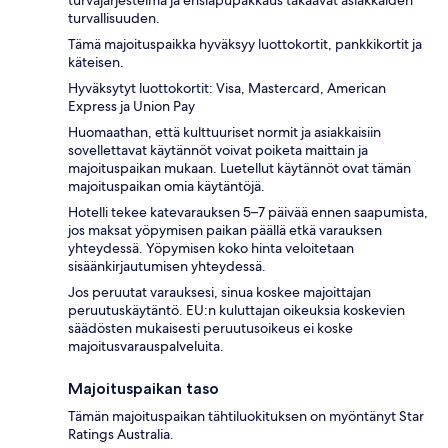
turvajärjestelmä ja ensiapupakkaus takaavat asiakkaiden
turvallisuuden.
Tämä majoituspaikka hyväksyy luottokortit, pankkikortit ja
käteisen.
Hyväksytyt luottokortit: Visa, Mastercard, American
Express ja Union Pay
Huomaathan, että kulttuuriset normit ja asiakkaisiin
sovellettavat käytännöt voivat poiketa maittain ja
majoituspaikan mukaan. Luetellut käytännöt ovat tämän
majoituspaikan omia käytäntöjä.
Hotelli tekee katevarauksen 5–7 päivää ennen saapumista,
jos maksat yöpymisen paikan päällä etkä varauksen
yhteydessä. Yöpymisen koko hinta veloitetaan
sisäänkirjautumisen yhteydessä.
Jos peruutat varauksesi, sinua koskee majoittajan
peruutuskäytäntö. EU:n kuluttajan oikeuksia koskevien
säädösten mukaisesti peruutusoikeus ei koske
majoitusvarauspalveluita.
Majoituspaikan taso
Tämän majoituspaikan tähtiluokituksen on myöntänyt Star
Ratings Australia.