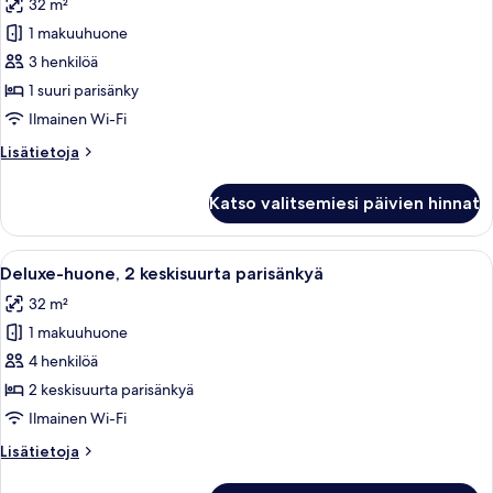
32 m²
satamaan
huonetyypin
1 makuuhuone
Deluxe-
huone,
3 henkilöä
1
1 suuri parisänky
suuri
Ilmainen Wi-Fi
parisänky
Lisätietoja
Lisätietoja
(City
huoneesta
Side)
Deluxe-
Katso valitsemiesi päivien hinnat
huone,
kuvat
1
suuri
Avaa
Hotellihuone, jossa on kaksi sänkyä, t
5
parisänky
Deluxe-huone, 2 keskisuurta parisänkyä
kaikki
(City
32 m²
Side)
huonetyypin
1 makuuhuone
Deluxe-
huone,
4 henkilöä
2
2 keskisuurta parisänkyä
keskisuurta
Ilmainen Wi-Fi
parisänkyä
Lisätietoja
Lisätietoja
kuvat
huoneesta
Deluxe-