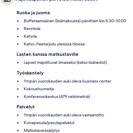
Ruoka ja juoma
Buffetaamiainen (lisämaksusta) päivittäin klo 6.30–10.00
Ravintola
Kahvila
Kahvi-/teetarjoilu yleisissä tiloissa
Lasten kanssa matkustaville
Lapset majoittuvat ilmaiseksi (katso lisätiedot)
Työskentely
Ympäri vuorokauden auki oleva business center
Kokoushuoneita
Konferenssikeskus (479 neliömetriä)
Palvelut
Ympäri vuorokauden auki oleva vastaanotto
Kuivapesula/pesulapalvelut
Matkatavarasäilytys