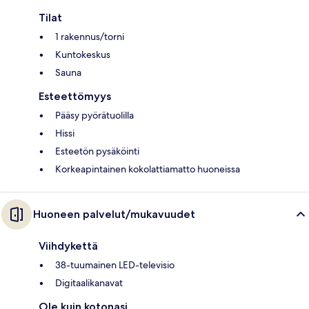
Tilat
1 rakennus/torni
Kuntokeskus
Sauna
Esteettömyys
Pääsy pyörätuolilla
Hissi
Esteetön pysäköinti
Korkeapintainen kokolattiamatto huoneissa
Huoneen palvelut/mukavuudet
Viihdykettä
38-tuumainen LED-televisio
Digitaalikanavat
Ole kuin kotonasi