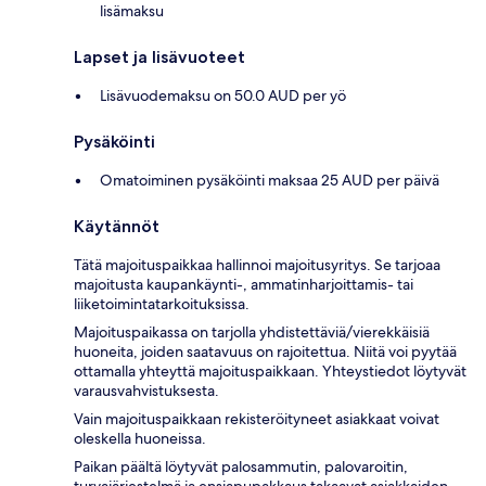
lisämaksu
Lapset ja lisävuoteet
Lisävuodemaksu on 50.0 AUD per yö
Pysäköinti
Omatoiminen pysäköinti maksaa 25 AUD per päivä
Käytännöt
Tätä majoituspaikkaa hallinnoi majoitusyritys. Se tarjoaa
majoitusta kaupankäynti-, ammatinharjoittamis- tai
liiketoimintatarkoituksissa.
Majoituspaikassa on tarjolla yhdistettäviä/vierekkäisiä
huoneita, joiden saatavuus on rajoitettua. Niitä voi pyytää
ottamalla yhteyttä majoituspaikkaan. Yhteystiedot löytyvät
varausvahvistuksesta.
Vain majoituspaikkaan rekisteröityneet asiakkaat voivat
oleskella huoneissa.
Paikan päältä löytyvät palosammutin, palovaroitin,