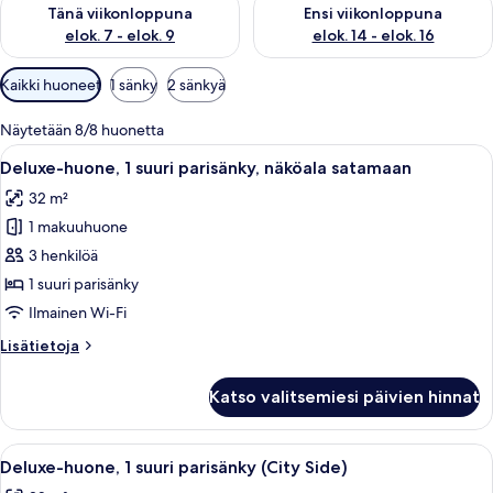
Tarkista tämän viikonlopun saatavuus elok. 7 - elok. 9
Tarkista ensi viikonlopun saatav
Tänä viikonloppuna
Ensi viikonloppuna
elok. 7 - elok. 9
elok. 14 - elok. 16
Huoneille
Kaikki huoneet
1 sänky
2 sänkyä
saatavilla
olevia
Näytetään 8/8 huonetta
suodattimia
Avaa
Hotellihuone, jossa on suuri sänky, k
10
Deluxe-huone, 1 suuri parisänky, näköala satamaan
kaikki
32 m²
huonetyypin
1 makuuhuone
Deluxe-
huone,
3 henkilöä
1
1 suuri parisänky
suuri
Ilmainen Wi-Fi
parisänky,
Lisätietoja
Lisätietoja
näköala
huoneesta
satamaan
Deluxe-
Katso valitsemiesi päivien hinnat
huone,
kuvat
1
suuri
Avaa
Hotellihuone, jossa on suuri sänky, k
9
parisänky,
Deluxe-huone, 1 suuri parisänky (City Side)
kaikki
näköala