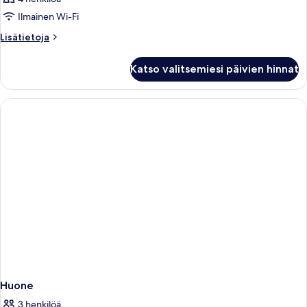
Ilmainen Wi-Fi
Lisätietoja
Lisätietoja
huoneesta
Huone
Katso valitsemiesi päivien hinnat
Huone
3 henkilöä