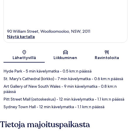
90 William Street, Woolloomooloo, NSW, 2011
Näytä kartalla
Kartta
Lähettyvillä
Liikkuminen
Ravintoloita
Hyde Park
- 5 min kävelymatka
- 0.5 km:n päässä
St. Mary's Cathedral (kirkko)
- 7 min kävelymatka
- 0.6 km:n päässä
Art Gallery of New South Wales
- 9 min kävelymatka
- 0.8 km:n
päässä
Pitt Street Mall (ostoskeskus)
- 12 min kävelymatka
- 1.1 km:n päässä
Sydney Town Hall
- 12 min kävelymatka
- 1.1 km:n päässä
Tietoja majoituspaikasta