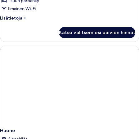
1
1 suuri parisänky
suuri
Ilmainen Wi-Fi
parisänky
Lisätietoja
Lisätietoja
kuvat
huoneesta
Standard-
Katso valitsemiesi päivien hinnat
huone,
1
suuri
parisänky
Huone