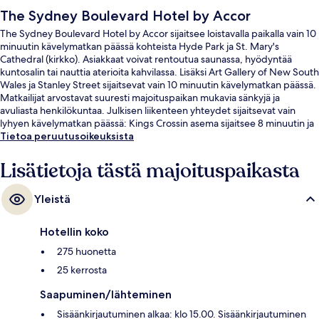
The Sydney Boulevard Hotel by Accor
The Sydney Boulevard Hotel by Accor sijaitsee loistavalla paikalla vain 10
minuutin kävelymatkan päässä kohteista Hyde Park ja St. Mary's
Cathedral (kirkko). Asiakkaat voivat rentoutua saunassa, hyödyntää
kuntosalin tai nauttia aterioita kahvilassa. Lisäksi Art Gallery of New South
Wales ja Stanley Street sijaitsevat vain 10 minuutin kävelymatkan päässä.
Matkailijat arvostavat suuresti majoituspaikan mukavia sänkyjä ja
avuliasta henkilökuntaa. Julkisen liikenteen yhteydet sijaitsevat vain
lyhyen kävelymatkan päässä: Kings Crossin asema sijaitsee 8 minuutin ja
St. Jamesin asema 10 minuutin kävelymatkan päässä.
Tietoa peruutusoikeuksista
Lisätietoja tästä majoituspaikasta
Yleistä
Hotellin koko
275 huonetta
25 kerrosta
Saapuminen/lähteminen
Sisäänkirjautuminen alkaa: klo 15.00. Sisäänkirjautuminen