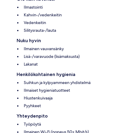
Ilmastointi
Kahvin-/vedenkeitin
Vedenkeitin
Silitysrauta-/lauta
Nuku hyvin
Ilmainen vauvansänky
Lisä-/varavuode (lisämaksusta)
Lakanat
Henkilökohtainen hygienia
Suihkun ja kylpyammeen yhdistelmä
Ilmaiset hygieniatuotteet
Hiustenkuivaaja
Pyyhkeet
Yhteydenpito
Työpöytä
Ilmainen Wi-Fi (nopeus 50+ Mbit/s)