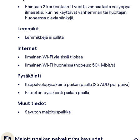
Enintään 2 korkeintaan 11 vuotta vanhaa lasta voi yöpyä
ilmaiseksi, kun he käyttävät vanhemman tai huoltajan
huoneessa olevia sänkyjä.
Lemmikit
Lemmikkejä ei sallita
Internet
Ilmainen Wi-Fi yleisissä tiloissa
Ilmainen Wi-Fi huoneissa (nopeus: 50+ Mbit/s)
Pysäköinti
Itsepalvelupysäköinti paikan päällä (25 AUD per päivä)
Esteetön pysäköinti paikan päällä
Muut tiedot
Savuton majoituspaikka
Majoituspaikan palvelut/mukavuudet