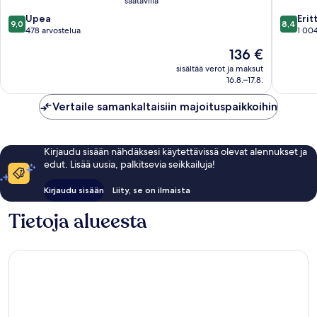
saatavilla
by
liikekes
9.0
8.4
IHG
Upea
Erit
9,0
8,4
kautta
kautta
Potts
478 arvostelua
1 004
10,
10,
Point
Hinta
136 €
Upea,
Erittäin
on
478
hyvä,
sisältää verot ja maksut
136 €
16.8.–17.8.
arvostelua
1 004
arvostel
Vertaile samankaltaisiin majoituspaikkoihin
Kirjaudu sisään nähdäksesi käytettävissä olevat alennukset ja
edut. Lisää uusia, palkitsevia seikkailuja!
Kirjaudu sisään
Liity, se on ilmaista
Tietoja alueesta