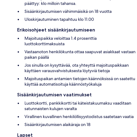
päättyy: klo milloin tahansa.
Sisäänkirjautumisen vähimmäisikä on 18 vuotta
Uloskirjautuminen tapahtuu klo 11.00
Erikoisohjeet sisäänkirjautumiseen
Majoituspaikka veloittaa 1.4 prosenttia
luottokorttimaksuista
Vastaanoton henkilökunta ottaa saapuvat asiakkaat vastaan
paikan päällä
Jos sinulla on kysyttävää, ota yhteyttä majoituspaikkaan
käyttäen varausvahvistuksesta löytyviä tietoja
Majoituspaikan antamien tietojen käännöksissä on saatettu
käyttää automatisoituja käännöstyökaluja
Sisäänkirjautumisen vaatimukset
Luottokortti, pankkikortti tai käteistakuumaksu vaaditaan
satunnaisten kulujen varalta
Virallinen kuvallinen henkilöllisyystodistus saatetaan vaatia
Sisäänkirjautumisen alaikäraja on 18
Lapset