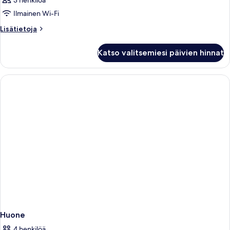
3 henkilöä
Ilmainen Wi-Fi
Lisätietoja
Lisätietoja
huoneesta
Huone
Katso valitsemiesi päivien hinnat
Huone
4 henkilöä