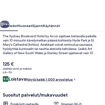
by
Accor
valokuvagalleria
llinen
Seuraava
74+
Yleistiedot
Huoneet
Sijainti
Käytännöt
The Sydney Boulevard Hotel by Accor sijaitsee loistavalla paikalla
vain 10 minuutin kävelymatkan päässä kohteista Hyde Park ja St.
Mary's Cathedral (kirkko). Asiakkaat voivat rentoutua saunassa,
hyödyntää kuntosalin tai nauttia aterioita kahvilassa. Lisäksi Art
Gallery of New South Wales ja Stanley Street sijaitsevat vain 10
minuutin kävelymatkan päässä. Matkailijat arvostavat suuresti
majoituspaikan mukavia sänkyjä ja avuliasta henkilökuntaa. Julkisen
Nykyinen
125 €
liikenteen yhteydet sijaitsevat vain lyhyen kävelymatkan päässä:
hinta
sisältää verot ja maksut
Kings Crossin asema sijaitsee 8 minuutin ja St. Jamesin asema 10
on
6.9.–7.9.
minuutin kävelymatkan päässä.
Ulkopuoli
125 €
Arvostelut
Loistava
8,8
Näytä kaikki 1 000 arvostelua
8,8 kautta 10.
Suositut palvelut/mukavuudet
Pysäköinti saatavilla
Ilmainen Wi-Fi