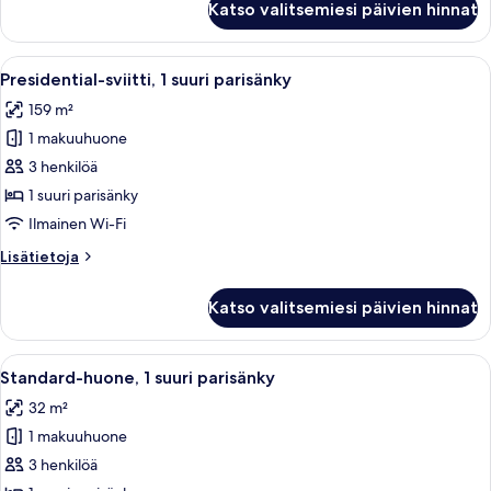
Katso valitsemiesi päivien hinnat
huone,
2
keskisuurta
Avaa
Hotellihuone, jossa on sänky, televisio
11
parisänkyä
Presidential-sviitti, 1 suuri parisänky
kaikki
159 m²
huonetyypin
1 makuuhuone
Presidential-
sviitti,
3 henkilöä
1
1 suuri parisänky
suuri
Ilmainen Wi-Fi
parisänky
Lisätietoja
Lisätietoja
kuvat
huoneesta
Presidential-
Katso valitsemiesi päivien hinnat
sviitti,
1
suuri
Avaa
Hotellihuone, jossa on suuri sänky, ka
10
parisänky
Standard-huone, 1 suuri parisänky
kaikki
32 m²
huonetyypin
1 makuuhuone
Standard-
huone,
3 henkilöä