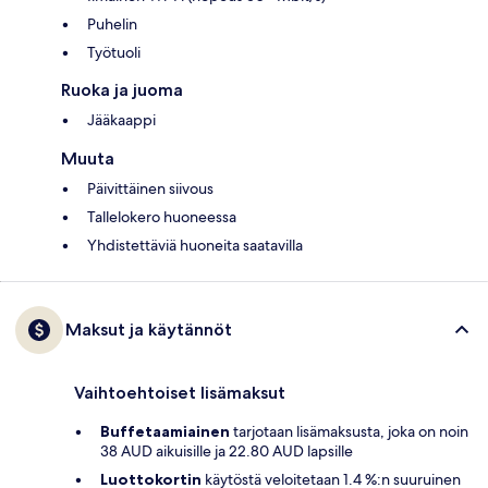
Puhelin
Työtuoli
Ruoka ja juoma
Jääkaappi
Muuta
Päivittäinen siivous
Tallelokero huoneessa
Yhdistettäviä huoneita saatavilla
Maksut ja käytännöt
Vaihtoehtoiset lisämaksut
Buffetaamiainen
tarjotaan lisämaksusta, joka on noin
38 AUD aikuisille ja 22.80 AUD lapsille
Luottokortin
käytöstä veloitetaan 1.4 %:n suuruinen