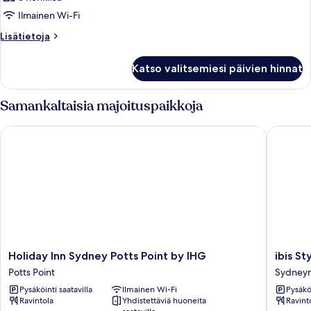
Ilmainen Wi-Fi
Lisätietoja
Lisätietoja
huoneesta
Huone
Katso valitsemiesi päivien hinnat
Samankaltaisia majoituspaikkoja
Holiday Inn Sydney Potts Point by IHG
ibis Styl
Holiday
ibis
Holiday Inn Sydney Potts Point by IHG
ibis S
Inn
Styles
Potts Point
Sydneyn 
Sydney
Sydney
Pysäköinti saatavilla
Ilmainen Wi-Fi
Pysäköi
Potts
Central
Ravintola
Yhdistettäviä huoneita
Ravint
Point
Sydney