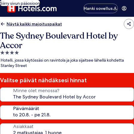
Siirry sivun pääosioon
Hanki sovellus
Näytä kaikki majoituspaikat
The Sydney Boulevard Hotel by
Accor
4.0
tähden
Hotelli, jossa käytössäsi on ravintola ja joka sijaitsee lähellä kohdetta
majoituspaikka
Stanley Street
Valitse päivät nähdäksesi hinnat
Minne olet menossa?
Päivämäärät
Asiakkaat