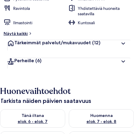
Ravintola
Yhdistettäviä huoneita
saatavilla
Ilmastointi
Kuntosali
Näytä kaikki
Tärkeimmät palvelut/mukavuudet
(12)
Perheille
(6)
Huonevaihtoehdot
Tarkista näiden päivien saatavuus
Tarkista tämän illan saatavuus elok. 6 - elok. 7
Tarkista huomisen saatavuus el
Tänä iltana
Huomenna
elok. 6 - elok. 7
elok. 7 - elok. 8