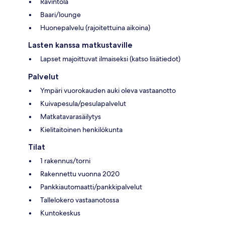
Ravintola
Baari/lounge
Huonepalvelu (rajoitettuina aikoina)
Lasten kanssa matkustaville
Lapset majoittuvat ilmaiseksi (katso lisätiedot)
Palvelut
Ympäri vuorokauden auki oleva vastaanotto
Kuivapesula/pesulapalvelut
Matkatavarasäilytys
Kielitaitoinen henkilökunta
Tilat
1 rakennus/torni
Rakennettu vuonna 2020
Pankkiautomaatti/pankkipalvelut
Tallelokero vastaanotossa
Kuntokeskus