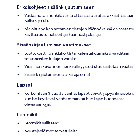
Erikoisohjeet sisäänkirjautumiseen
Vastaanoton henkilökunta ottaa saapuvat asiakkaat vastaan
paikan päällä
Majoituspaikan antamien tietojen käännöksissä on saatettu
käyttää automatisoituja käännöstyökaluja
Sisäänkirjautumisen vaatimukset
Luottokortti, pankkikortti tai käteistakuumaksu vaaditaan
satunnaisten kulujen varalta
Virallinen kuvallinen henkilöllisyystodistus saatetaan vaatia
Sisäänkirjautumisen alaikäraja on 18
Lapset
Korkeintaan 3 vuotta vanhat lapset voivat yöpyä ilmaiseksi,
kun he käyttävät vanhemman tai huoltajan huoneessa
olevia sänkyjä.
Lemmikit
Lemmikit sallitaan*
Avustajaeläimet tervetulleita