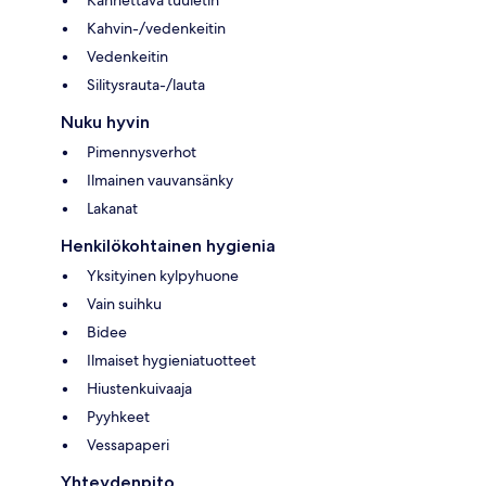
Kannettava tuuletin
Kahvin-/vedenkeitin
Vedenkeitin
Silitysrauta-/lauta
Nuku hyvin
Pimennysverhot
Ilmainen vauvansänky
Lakanat
Henkilökohtainen hygienia
Yksityinen kylpyhuone
Vain suihku
Bidee
Ilmaiset hygieniatuotteet
Hiustenkuivaaja
Pyyhkeet
Vessapaperi
Yhteydenpito