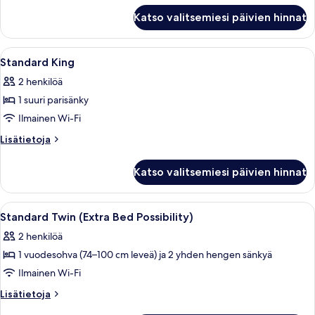
Standard
Katso valitsemiesi päivien hinnat
Twin
Room
Avaa
Tallelokero huoneessa, kannettavalle t
3
Standard King
kaikki
2 henkilöä
huonetyypin
1 suuri parisänky
Standard
King
Ilmainen Wi-Fi
kuvat
Lisätietoja
Lisätietoja
huoneesta
Standard
Katso valitsemiesi päivien hinnat
King
Avaa
Tallelokero huoneessa, kannettavalle t
5
Standard Twin (Extra Bed Possibility)
kaikki
2 henkilöä
huonetyypin
1 vuodesohva (74–100 cm leveä) ja 2 yhden hengen sänkyä
Standard
Twin
Ilmainen Wi-Fi
(Extra
Lisätietoja
Lisätietoja
Bed
huoneesta