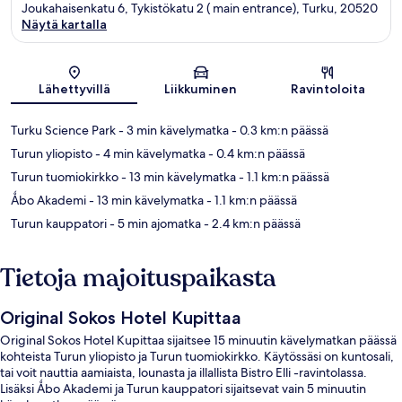
Joukahaisenkatu 6, Tykistökatu 2 ( main entrance), Turku, 20520
Näytä kartalla
Kartta
Lähettyvillä
Liikkuminen
Ravintoloita
Turku Science Park
- 3 min kävelymatka
- 0.3 km:n päässä
Turun yliopisto
- 4 min kävelymatka
- 0.4 km:n päässä
Turun tuomiokirkko
- 13 min kävelymatka
- 1.1 km:n päässä
Ǻbo Akademi
- 13 min kävelymatka
- 1.1 km:n päässä
Turun kauppatori
- 5 min ajomatka
- 2.4 km:n päässä
Tietoja majoituspaikasta
Original Sokos Hotel Kupittaa
Original Sokos Hotel Kupittaa sijaitsee 15 minuutin kävelymatkan päässä
kohteista Turun yliopisto ja Turun tuomiokirkko. Käytössäsi on kuntosali,
tai voit nauttia aamiaista, lounasta ja illallista Bistro Elli -ravintolassa.
Lisäksi Ǻbo Akademi ja Turun kauppatori sijaitsevat vain 5 minuutin