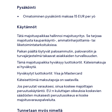
Pysäköinti
Omatoiminen pysäköinti maksaa 15 EUR per yö
Käytännöt
Tätä majoituspaikkaa hallinnoi majoitusyritys. Se tarjoaa
majoitusta kaupankäynti-, ammatinharjoittamis- tai
liiketoimintatarkoituksissa.
Paikan päältä löytyvät palosammutin, palovaroitin ja
turvajärjestelmä takaavat asiakkaiden turvallisuuden.
Tämä majoituspaikka hyväksyy luottokortit. Käteismaksuja
ei hyväksytä.
Hyväksytyt luottokortit: Visa ja Mastercard
Käteisettömiä maksutapoja on saatavilla.
Jos peruutat varauksesi, sinua koskee majoittajan
peruutuskäytäntö. EU:n kuluttajan oikeuksia koskevien
säädösten mukaisesti peruutusoikeus ei koske
majoitusvarauspalveluita.
Tunnetaan myös nimellä