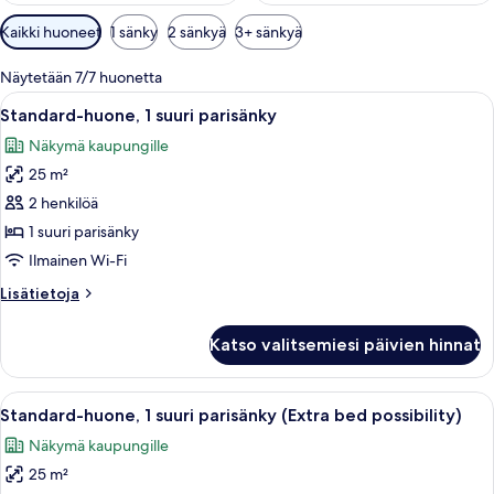
Huoneille
Kaikki huoneet
1 sänky
2 sänkyä
3+ sänkyä
saatavilla
olevia
Näytetään 7/7 huonetta
suodattimia
Avaa
Moderni hotellihuone, jossa on suuri sä
8
Standard-huone, 1 suuri parisänky
kaikki
Näkymä kaupungille
huonetyypin
25 m²
Standard-
huone,
2 henkilöä
1
1 suuri parisänky
suuri
Ilmainen Wi-Fi
parisänky
Lisätietoja
Lisätietoja
kuvat
huoneesta
Standard-
Katso valitsemiesi päivien hinnat
huone,
1
suuri
Avaa
Standard-huone, 1 suuri parisänky (Extr
7
parisänky
Standard-huone, 1 suuri parisänky (Extra bed possibility)
kaikki
Näkymä kaupungille
huonetyypin
25 m²
Standard-