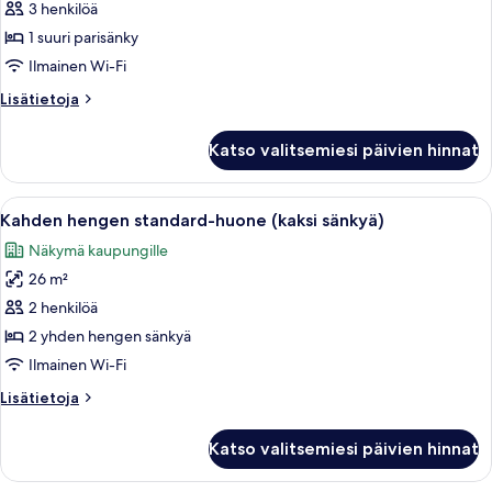
huone,
3 henkilöä
1
1 suuri parisänky
suuri
Ilmainen Wi-Fi
parisänky
Lisätietoja
Lisätietoja
(Extra
huoneesta
bed
Standard-
Katso valitsemiesi päivien hinnat
huone,
possibility)
1
kuvat
suuri
Avaa
Moderni hotellihuone, jossa on suuri s
10
parisänky
Kahden hengen standard-huone (kaksi sänkyä)
kaikki
(Extra
Näkymä kaupungille
bed
huonetyypin
possibility)
26 m²
Kahden
hengen
2 henkilöä
standard-
2 yhden hengen sänkyä
huone
Ilmainen Wi-Fi
(kaksi
Lisätietoja
Lisätietoja
sänkyä)
huoneesta
kuvat
Kahden
Katso valitsemiesi päivien hinnat
hengen
standard-