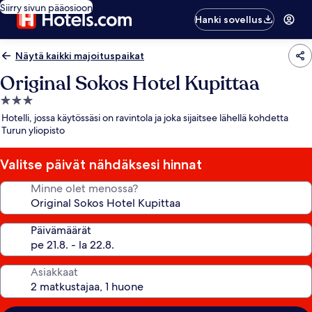
Siirry sivun pääosioon
Hanki sovellus
Näytä kaikki majoituspaikat
Original Sokos Hotel Kupittaa
3.0
tähden
Hotelli, jossa käytössäsi on ravintola ja joka sijaitsee lähellä kohdetta
majoituspaikka
Turun yliopisto
Valitse päivät nähdäksesi hinnat
Minne olet menossa?
Päivämäärät
Asiakkaat