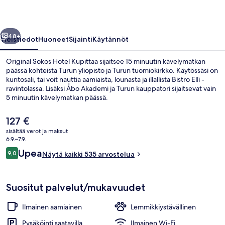
llinen
Seuraava
48+
Yleistiedot
Huoneet
Sijainti
Käytännöt
Original Sokos Hotel Kupittaa sijaitsee 15 minuutin kävelymatkan
päässä kohteista Turun yliopisto ja Turun tuomiokirkko. Käytössäsi on
kuntosali, tai voit nauttia aamiaista, lounasta ja illallista Bistro Elli -
ravintolassa. Lisäksi Ǻbo Akademi ja Turun kauppatori sijaitsevat vain
5 minuutin kävelymatkan päässä.
Nykyinen
127 €
hinta
sisältää verot ja maksut
on
6.9.–7.9.
Vastaanotto
127 €
Arvostelut
Upea
9,0
Näytä kaikki 535 arvostelua
9,0 kautta 10.
Suositut palvelut/mukavuudet
Ilmainen aamiainen
Lemmikkiystävällinen
Pysäköinti saatavilla
Ilmainen Wi-Fi