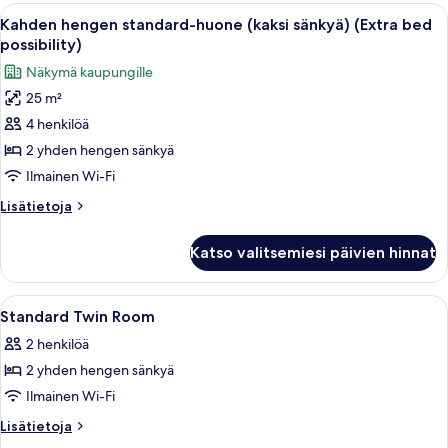
huone
Avaa
Kahden hengen standard-huone (kaksi sä
8
(kaksi
Kahden hengen standard-huone (kaksi sänkyä) (Extra bed
kaikki
sänkyä)
possibility)
huonetyypin
Näkymä kaupungille
Kahden
25 m²
hengen
4 henkilöä
standard-
huone
2 yhden hengen sänkyä
(kaksi
Ilmainen Wi-Fi
sänkyä)
Lisätietoja
Lisätietoja
(Extra
huoneesta
bed
Kahden
Katso valitsemiesi päivien hinnat
hengen
possibility)
standard-
kuvat
huone
Avaa
Tallelokero huoneessa, kannettavalle t
4
(kaksi
Standard Twin Room
kaikki
sänkyä)
2 henkilöä
(Extra
huonetyypin
bed
2 yhden hengen sänkyä
Standard
possibility)
Twin
Ilmainen Wi-Fi
Room
Lisätietoja
Lisätietoja
kuvat
huoneesta