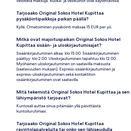
veloiteta maksuja. Ruoka- ja vesikulhot ovat käytettävissä.
Tarjoaako Original Sokos Hotel Kupittaa
pysäköintipaikkoja paikan päällä?
Kyllä. Omatoiminen pysäköinti maksaa 15 EUR per yö.
Mitkä ovat majoituspaikan Original Sokos Hotel
Kupittaa sisään- ja uloskirjautumisajat?
Sisäänkirjautuminen alkaa: klo 15.00. Sisäänkirjautuminen
päättyy: klo 2.00. Uloskirjautuminen tapahtuu klo 12.00.
Myöhäinen uloskirjautuminen on saatavilla maksusta
(saatavuuden mukaan). Express-sisäänkirjautuminen ja
express-uloskirjautuminen sekä kontaktiton
sisäänkirjautuminen ovat saatavilla.
Mitä tekemistä Original Sokos Hotel Kupittaa ja sen
lähiympäristö tarjoavat?
Kuntosali auttaa sinua pitämään yllä päivittäistä
kuntoilurutiiniasi.
Tarjoaako Original Sokos Hotel Kupittaa
ravintolapalveluita tai onko sen lähiseudulla