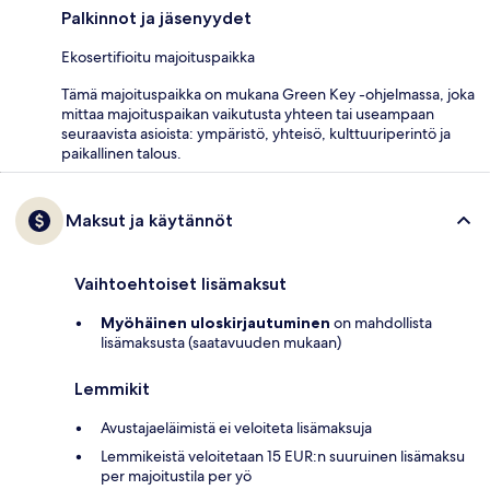
Palkinnot ja jäsenyydet
Ekosertifioitu majoituspaikka
Tämä majoituspaikka on mukana Green Key -ohjelmassa, joka
mittaa majoituspaikan vaikutusta yhteen tai useampaan
seuraavista asioista: ympäristö, yhteisö, kulttuuriperintö ja
paikallinen talous.
Maksut ja käytännöt
Vaihtoehtoiset lisämaksut
Myöhäinen uloskirjautuminen
on mahdollista
lisämaksusta (saatavuuden mukaan)
Lemmikit
Avustajaeläimistä ei veloiteta lisämaksuja
Lemmikeistä veloitetaan 15 EUR:n suuruinen lisämaksu
per majoitustila per yö