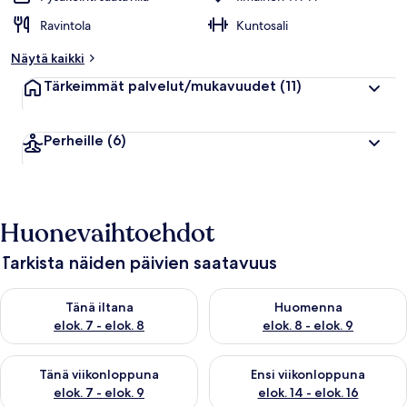
Ravintola
Kuntosali
Näytä kaikki
Tärkeimmät palvelut/mukavuudet
(11)
Perheille
(6)
Huonevaihtoehdot
Tarkista näiden päivien saatavuus
Tarkista tämän illan saatavuus elok. 7 - elok. 8
Tarkista huomisen saatavuus el
Tänä iltana
Huomenna
elok. 7 - elok. 8
elok. 8 - elok. 9
Tarkista tämän viikonlopun saatavuus elok. 7 - elok. 9
Tarkista ensi viikonlopun saatav
Tänä viikonloppuna
Ensi viikonloppuna
elok. 7 - elok. 9
elok. 14 - elok. 16