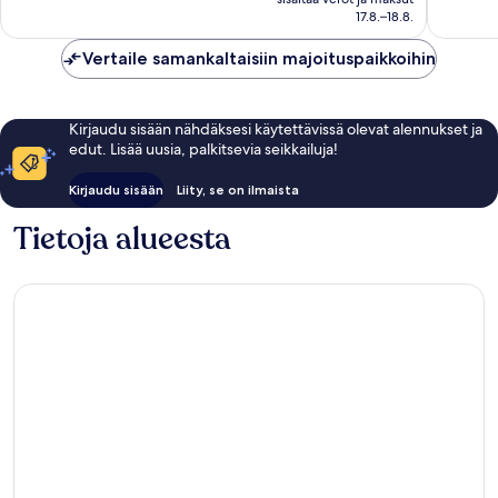
169 €
17.8.–18.8.
1 051
1 003
arvostelua
arvostel
Vertaile samankaltaisiin majoituspaikkoihin
Kirjaudu sisään nähdäksesi käytettävissä olevat alennukset ja
edut. Lisää uusia, palkitsevia seikkailuja!
Kirjaudu sisään
Liity, se on ilmaista
Tietoja alueesta