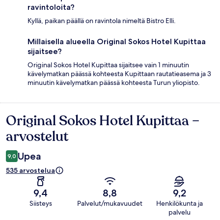
ravintoloita?
Kyllä, paikan päällä on ravintola nimeltä Bistro Elli.
Millaisella alueella Original Sokos Hotel Kupittaa
sijaitsee?
Original Sokos Hotel Kupittaa sijaitsee vain 1 minuutin
kävelymatkan päässä kohteesta Kupittaan rautatieasema ja 3
minuutin kävelymatkan päässä kohteesta Turun yliopisto.
Original Sokos Hotel Kupittaa –
Arvostelut
arvostelut
Upea
9,0
535 arvostelua
9,4
8,8
9,2
Siisteys
Palvelut/mukavuudet
Henkilökunta ja
palvelu