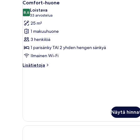
9
Comfort-huone
kaikki
Loistava
huonetyypin
8,6
8,6 kautta 10
(33
33 arvostelua
Comfort-
arvostelua)
25 m²
huone
1 makuuhuone
kuvat
3 henkilöä
1 parisänky TAI 2 yhden hengen sänkyä
Ilmainen Wi-Fi
Lisätietoja
Lisätietoja
huoneesta
Comfort-
huone
Näytä hinna