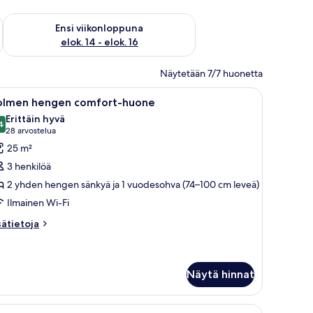
lok. 7 - elok. 9
Tarkista ensi viikonlopun saatavuus elok. 14 - elok. 16
Ensi viikonloppuna
elok. 14 - elok. 16
Näytetään 7/7 huonetta
öpöytä, tuoli, lamppu ja taulu seinällä.
vaa
Hotellihuone, jossa on kaksi sänkyä, työpöytä, 
9
olmen hengen comfort-huone
ikki
Erittäin hyvä
uonetyypin
4
8,4 kautta 10
(28
28 arvostelua
olmen
arvostelua)
25 m²
engen
3 henkilöä
omfort-
2 yhden hengen sänkyä ja 1 vuodesohva (74–100 cm leveä)
uone
Ilmainen Wi-Fi
uvat
sätietoja
sätietoja
oneesta
olmen
engen
mfort-
Näytä hinnat
uone
elualue, vastaanottotiski ja suuri ikkuna.