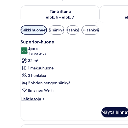
Tarkista tämän illan saatavuus elok. 6 - elok. 7
Tarkista huomi
Tänä iltana
elok. 6 - elok. 7
el
Huoneille
Kaikki huoneet
2 sänkyä
1 sänky
3+ sänkyä
saatavilla
Avaa
Hotellihuone, jossa on suuri sä
olevia
6
Superior-huone
kaikki
suodattimia
Upea
huonetyypin
9,2
9,2 kautta 10
(11
11 arvostelua
Superior-
arvostelua)
32 m²
huone
1 makuuhuone
kuvat
3 henkilöä
2 yhden hengen sänkyä
Ilmainen Wi-Fi
Lisätietoja
Lisätietoja
huoneesta
Superior-
Näytä hinna
huone
Avaa
Hotellihuone, jossa on kaksi sä