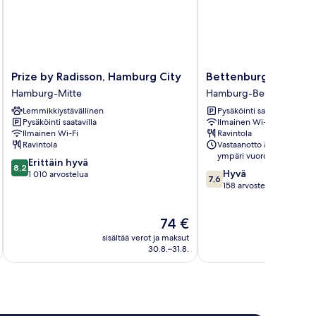
Prize
Bettenburg
Prize by Radisson, Hamburg City
Bettenburg Hotel
by
Hotel
Hamburg-Mitte
Hamburg-Bergedorf
Radisson,
Hamburg-
Lemmikkiystävällinen
Pysäköinti saatavilla
Hamburg
Bergedorf
Pysäköinti saatavilla
Ilmainen Wi-Fi
City
Ilmainen Wi-Fi
Ravintola
Hamburg-
Ravintola
Vastaanotto avoinna
Mitte
ympäri vuorokauden
8.2
Erittäin hyvä
8,2
7.6
Hyvä
kautta
1 010 arvostelua
7,6
kautta
158 arvostelua
10,
10,
Erittäin
Hyvä,
hyvä,
Hinta
74 €
158
1 010
on
arvostelua
arvostelua
sisältää verot ja maksut
sisäl
74 €
30.8.–31.8.