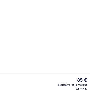
tuspaikassa)
Ulkopuoli
Nykyinen
85 €
hinta
sisältää verot ja maksut
on
16.8.–17.8.
Baari (majoituspaikassa)
85 €