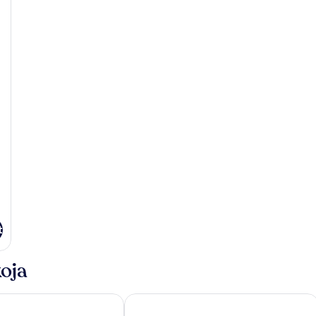
t
oja
City
Premier Inn Hamburg City Klostertor