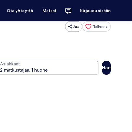
Ota yhteyttä
Matkat
Kirjaudu sisään
Jaa
Tallenna
Asiakkaat
Hae