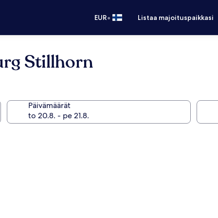
•
EUR
Listaa majoituspaikkasi
g Stillhorn
Päivämäärät