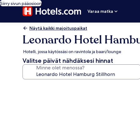
Siirry sivun pääosioon
Varaa matka
Näytä kaikki majoituspaikat
Leonardo Hotel Hambur
Hotelli, jossa käytössäsi on ravintola ja baari/lounge
Valitse päivät nähdäksesi hinnat
Minne olet menossa?
Majoituspaikan
Leonardo
Hotel
Hamburg
Stillhorn
valokuvagalleria