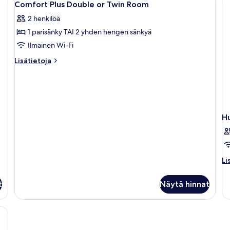
6
Comfort Plus Double or Twin Room
kaikki
2 henkilöä
huonetyypin
1 parisänky TAI 2 yhden hengen sänkyä
Comfort
Plus
Ilmainen Wi-Fi
Double
Lisätietoja
Lisätietoja
or
huoneesta
Comfort
Twin
Plus
Room
Double
kuvat
or
Twin
H
Room
Li
Li
hu
H
t
Näytä hinnat