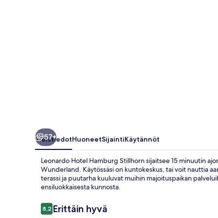
57+
Yleistiedot
Huoneet
Sijainti
Käytännöt
Leonardo Hotel Hamburg Stillhorn sijaitsee 15 minuutin ajo
Wunderland. Käytössäsi on kuntokeskus, tai voit nauttia aamia
terassi ja puutarha kuuluvat muihin majoituspaikan palveluih
ensiluokkaisesta kunnosta.
Arvostelut
Erittäin hyvä
8,2
8,2 kautta 10.