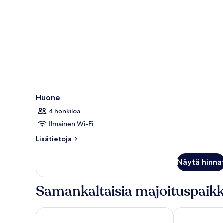
Huone
4 henkilöä
Ilmainen Wi-Fi
Lisätietoja
Lisätietoja
huoneesta
Huone
Näytä hinna
Samankaltaisia majoituspaikk
Premier Inn Hamburg City Hammerbrook
ibis Hamburg 