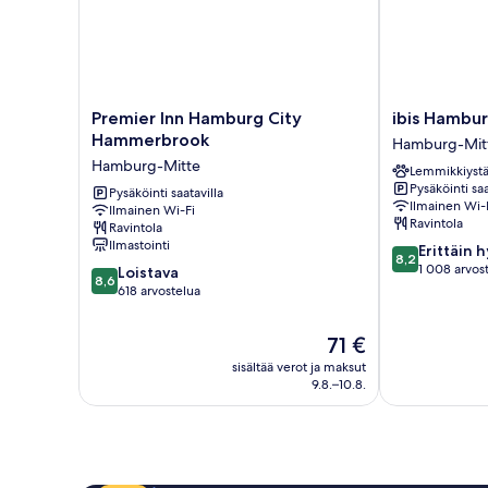
Premier
ibis
Premier Inn Hamburg City
ibis Hambur
Inn
Hamburg
Hammerbrook
Hamburg-Mit
Hamburg
City
Hamburg-Mitte
Lemmikkiystä
City
Hamburg-
Pysäköinti saa
Hammerbrook
Pysäköinti saatavilla
Mitte
Ilmainen Wi-
Ilmainen Wi-Fi
Hamburg-
Ravintola
Ravintola
Mitte
Ilmastointi
8.2
Erittäin 
8,2
kautta
1 008 arvos
8.6
Loistava
8,6
10,
kautta
618 arvostelua
Erittäin
10,
hyvä,
Loistava,
Hinta
71 €
1 008
618
on
arvostelua
sisältää verot ja maksut
arvostelua
71 €
9.8.–10.8.