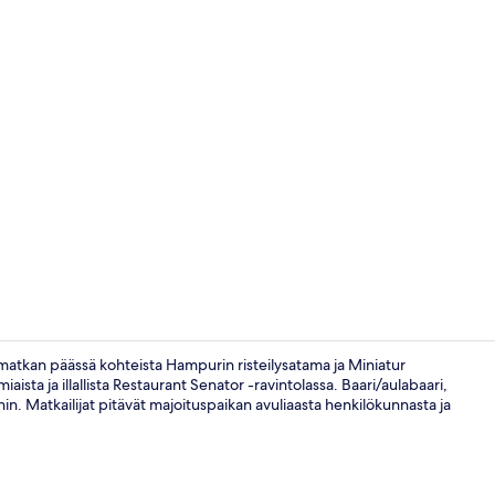
Baari (majoi
matkan päässä kohteista Hampurin risteilysatama ja Miniatur
ista ja illallista Restaurant Senator -ravintolassa. Baari/aulabaari,
in. Matkailijat pitävät majoituspaikan avuliaasta henkilökunnasta ja
Aula