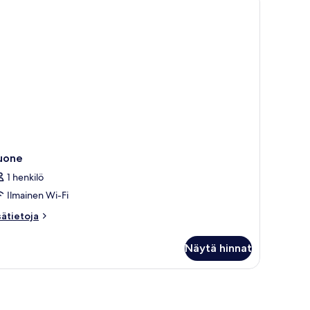
uone
1 henkilö
Ilmainen Wi-Fi
sätietoja
sätietoja
oneesta
uone
Näytä hinnat