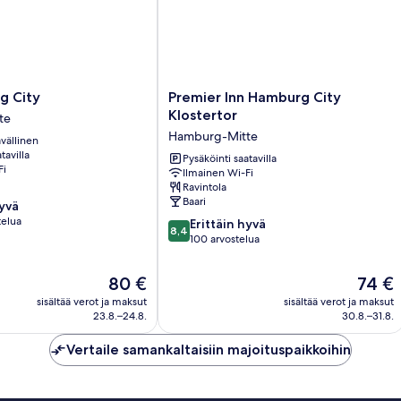
Premier
g City
Premier Inn Hamburg City
Inn
Klostertor
te
Hamburg
Hamburg-Mitte
vällinen
City
tavilla
Klostertor
Pysäköinti saatavilla
Fi
Ilmainen Wi-Fi
Hamburg-
Ravintola
Mitte
Baari
hyvä
telua
8.4
Erittäin hyvä
8,4
kautta
100 arvostelua
10,
Erittäin
Hinta
Hinta
80 €
74 €
hyvä,
on
on
sisältää verot ja maksut
sisältää verot ja maksut
100
80 €
74 €
23.8.–24.8.
30.8.–31.8.
arvostelua
Vertaile samankaltaisiin majoituspaikkoihin