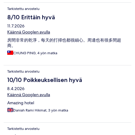
Tarkistettu arvostelu
8/10 Erittäin hyvä
11.7.2026
Käännä Googlen avulla
房間非常的乾淨，每天的打掃也都很細心。周邊也有很多間超
商。
CHUNG PING, 4 yön matka
Tarkistettu arvostelu
10/10 Poikkeuksellisen hyvä
8.4.2026
Käännä Googlen avulla
Amazing hotel
Daniah Rami Hikmat, 3 yön matka
Tarkistettu arvostelu