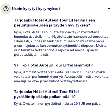
Usein kysytyt kysymykset
Tarjoaako Hôtel Auteuil Tour Eiffel ilmaisen
peruutusoikeuden ja täyden hyvityksen?
Kyllä, Hôtel Auteuil Tour Eiffel tarjoaa täysin hyvitettäviä
huoneita sivustollamme. Hyvitettävän huoneen voi peruuttaa
siihen asti, kunnes sisäänkirjautumiseen on muutama päivä
aikaa majoituspaikan peruutuskäytännöistä riippuen. Muista
vain tarkistaa tarkat ehdot ja rajoitukset majoituspaikan
peruutuskäytännöistä.
Salliiko Hôtel Auteuil Tour Eiffel lemmikit?
Kyllä, lemmikit ovat tervetulleita. 30 EUR:n suuruinen maksu
veloitetaan per lemmikki per yö. Avustajaeläimistä ei veloiteta
maksuja. Ruoka- ja vesikulhot ovat käytettävissä.
Tarjoaako Hôtel Auteuil Tour Eiffel
pysäköintipaikkoja paikan päällä?
Kyllä. Omatoiminen pysäköinti maksaa 25 EUR per päivä.