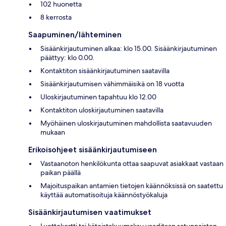
102 huonetta
8 kerrosta
Saapuminen/lähteminen
Sisäänkirjautuminen alkaa: klo 15.00. Sisäänkirjautuminen
päättyy: klo 0.00.
Kontaktiton sisäänkirjautuminen saatavilla
Sisäänkirjautumisen vähimmäisikä on 18 vuotta
Uloskirjautuminen tapahtuu klo 12.00
Kontaktiton uloskirjautuminen saatavilla
Myöhäinen uloskirjautuminen mahdollista saatavuuden
mukaan
Erikoisohjeet sisäänkirjautumiseen
Vastaanoton henkilökunta ottaa saapuvat asiakkaat vastaan
paikan päällä
Majoituspaikan antamien tietojen käännöksissä on saatettu
käyttää automatisoituja käännöstyökaluja
Sisäänkirjautumisen vaatimukset
Luottokortti tai käteistakuumaksu vaaditaan satunnaisten