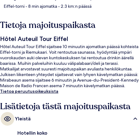
Eiffel-torni
- 8 min ajomatka
- 2.3 km:n päässä
Tietoja majoituspaikasta
Hôtel Auteuil Tour Eiffel
Hôtel Auteuil Tour Eiffel sijaitsee 10 minuutin ajomatkan päässä kohteista
Eiffel-torni ja Riemukaari. Voit rentoutua saunassa, hyödyntää ympäri
vuorokauden auki olevan kuntokeskuksen tai rentoutua drinkin äärellä
baarissa. Muihin palveluihin kuuluu välipalabaari/deli ja terassi.
Matkailijat arvostavat suuresti majoituspaikan avuliasta henkilökuntaa.
Julkisen liikenteen yhteydet sijaitsevat vain lyhyen kävelymatkan päässä:
Mirabeaun asema sijaitsee 6 minuutin ja Avenue-du-President-Kennedy
Maison de Radio Francen asema 7 minuutin kävelymatkan päässä.
Tietoa peruutusoikeuksista
Lisätietoja tästä majoituspaikasta
Yleistä
Hotellin koko