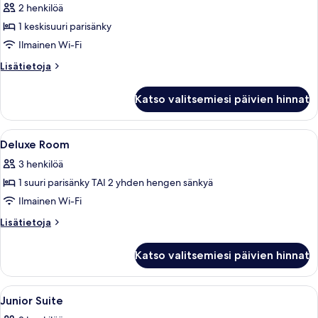
2 henkilöä
huonetyypin
1 keskisuuri parisänky
Classic
Room
Ilmainen Wi-Fi
kuvat
Lisätietoja
Lisätietoja
huoneesta
Classic
Katso valitsemiesi päivien hinnat
Room
Avaa
Ylelliset vuodevaatteet, tallelokero h
5
Deluxe Room
kaikki
3 henkilöä
huonetyypin
1 suuri parisänky TAI 2 yhden hengen sänkyä
Deluxe
Room
Ilmainen Wi-Fi
kuvat
Lisätietoja
Lisätietoja
huoneesta
Deluxe
Katso valitsemiesi päivien hinnat
Room
Avaa
Ylelliset vuodevaatteet, tallelokero h
5
Junior Suite
kaikki