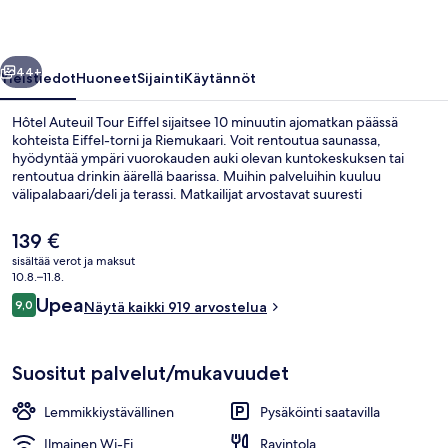
llinen
Seuraava
44+
Yleistiedot
Huoneet
Sijainti
Käytännöt
Hôtel Auteuil Tour Eiffel sijaitsee 10 minuutin ajomatkan päässä
kohteista Eiffel-torni ja Riemukaari. Voit rentoutua saunassa,
hyödyntää ympäri vuorokauden auki olevan kuntokeskuksen tai
rentoutua drinkin äärellä baarissa. Muihin palveluihin kuuluu
välipalabaari/deli ja terassi. Matkailijat arvostavat suuresti
majoituspaikan avuliasta henkilökuntaa. Julkisen liikenteen yhteydet
sijaitsevat vain lyhyen kävelymatkan päässä: Mirabeaun asema
Nykyinen
139 €
sijaitsee 6 minuutin ja Avenue-du-President-Kennedy Maison de
hinta
sisältää verot ja maksut
Radio Francen asema 7 minuutin kävelymatkan päässä.
on
10.8.–11.8.
Sauna
139 €
Arvostelut
Upea
9,0
Näytä kaikki 919 arvostelua
9,0 kautta 10.
Suositut palvelut/mukavuudet
Lemmikkiystävällinen
Pysäköinti saatavilla
Ilmainen Wi-Fi
Ravintola