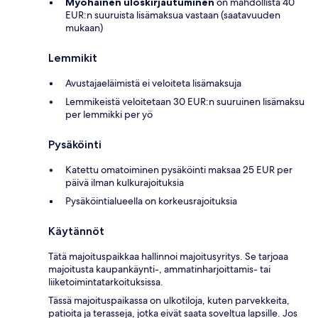
Myöhäinen uloskirjautuminen
on mahdollista 40
EUR:n suuruista lisämaksua vastaan (saatavuuden
mukaan)
Lemmikit
Avustajaeläimistä ei veloiteta lisämaksuja
Lemmikeistä veloitetaan 30 EUR:n suuruinen lisämaksu
per lemmikki per yö
Pysäköinti
Katettu omatoiminen pysäköinti maksaa 25 EUR per
päivä ilman kulkurajoituksia
Pysäköintialueella on korkeusrajoituksia
Käytännöt
Tätä majoituspaikkaa hallinnoi majoitusyritys. Se tarjoaa
majoitusta kaupankäynti-, ammatinharjoittamis- tai
liiketoimintatarkoituksissa.
Tässä majoituspaikassa on ulkotiloja, kuten parvekkeita,
patioita ja terasseja, jotka eivät saata soveltua lapsille. Jos