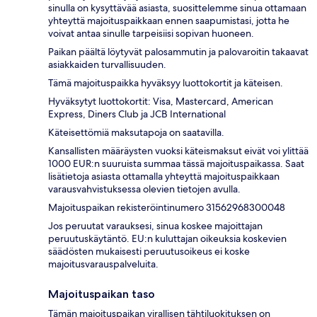
sinulla on kysyttävää asiasta, suosittelemme sinua ottamaan
yhteyttä majoituspaikkaan ennen saapumistasi, jotta he
voivat antaa sinulle tarpeisiisi sopivan huoneen.
Paikan päältä löytyvät palosammutin ja palovaroitin takaavat
asiakkaiden turvallisuuden.
Tämä majoituspaikka hyväksyy luottokortit ja käteisen.
Hyväksytyt luottokortit: Visa, Mastercard, American
Express, Diners Club ja JCB International
Käteisettömiä maksutapoja on saatavilla.
Kansallisten määräysten vuoksi käteismaksut eivät voi ylittää
1000 EUR:n suuruista summaa tässä majoituspaikassa. Saat
lisätietoja asiasta ottamalla yhteyttä majoituspaikkaan
varausvahvistuksessa olevien tietojen avulla.
Majoituspaikan rekisteröintinumero 31562968300048
Jos peruutat varauksesi, sinua koskee majoittajan
peruutuskäytäntö. EU:n kuluttajan oikeuksia koskevien
säädösten mukaisesti peruutusoikeus ei koske
majoitusvarauspalveluita.
Majoituspaikan taso
Tämän majoituspaikan virallisen tähtiluokituksen on