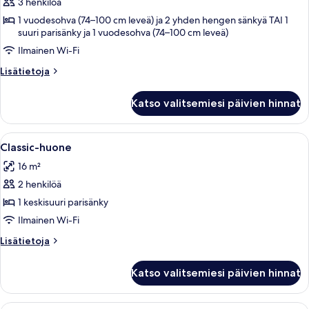
3 henkilöä
huonetyypin
1 vuodesohva (74–100 cm leveä) ja 2 yhden hengen sänkyä TAI 1
Junior
suuri parisänky ja 1 vuodesohva (74–100 cm leveä)
Suite
Ilmainen Wi-Fi
kuvat
Lisätietoja
Lisätietoja
huoneesta
Junior
Katso valitsemiesi päivien hinnat
Suite
Avaa
Hotellihuone, jossa on suuri sänky, työ
5
Classic-huone
kaikki
16 m²
huonetyypin
2 henkilöä
Classic-
huone
1 keskisuuri parisänky
kuvat
Ilmainen Wi-Fi
Lisätietoja
Lisätietoja
huoneesta
Classic-
Katso valitsemiesi päivien hinnat
huone
Hotellihuone, jossa on sänky, työpöytä, 