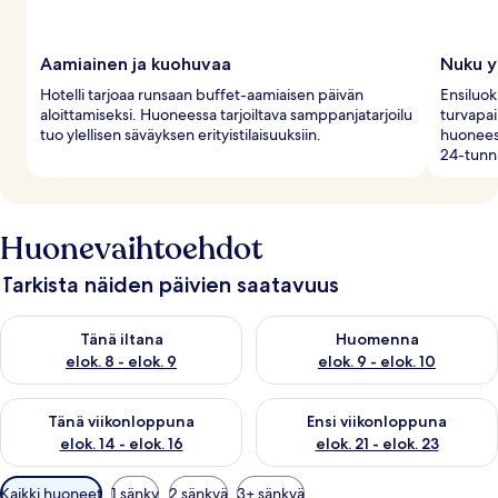
Aamiainen ja kuohuvaa
Nuku yl
Hotelli tarjoaa runsaan buffet-aamiaisen päivän
Ensiluo
aloittamiseksi. Huoneessa tarjoiltava samppanjatarjoilu
turvapai
tuo ylellisen säväyksen erityistilaisuuksiin.
huonees
24-tunni
Huonevaihtoehdot
Tarkista näiden päivien saatavuus
Tarkista tämän illan saatavuus elok. 8 - elok. 9
Tarkista huomisen saatavuus el
Tänä iltana
Huomenna
elok. 8 - elok. 9
elok. 9 - elok. 10
Tarkista tämän viikonlopun saatavuus elok. 14 - elok. 16
Tarkista ensi viikonlopun saata
Tänä viikonloppuna
Ensi viikonloppuna
elok. 14 - elok. 16
elok. 21 - elok. 23
Huoneille
Kaikki huoneet
1 sänky
2 sänkyä
3+ sänkyä