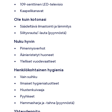
109-senttinen LED-televisio
Kaapelikanavat
Ole kuin kotonasi
Säädeltävä ilmastointi ja lämmitys
Silitysrauta/-lauta (pyynnöstä)
Nuku hyvin
Pimennysverhot
Äänieristetyt huoneet
Ylelliset vuodevaatteet
Henkilökohtainen hygienia
Vain suihku
Ilmaiset hygieniatuotteet
Hiustenkuivaaja
Pyyhkeet
Hammasharja ja -tahna (pyynnöstä)
Yhteydenpito