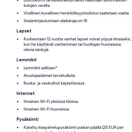
kulujen varalta
Virallinen kuvallinen henkilöllisyystodistus saatetaan vaatia
Sisäänkirjautumisen alaikäraja on 18
Lapset
Korkeintaan 12 vuotta vanhat lapset voivat yöpyä ilmaiseksi,
kun he käyttävät vanhemman tai huoltajan huoneessa
olevia sänkyjä.
Lemmikit
Lemmikit sallitaan*
Avustajaeläimet tervetulleita
Ruoka- ja vesikulhot käytettävissä
Internet
Ilmainen Wi-Fi yleisissä tiloissa
Ilmainen Wi-Fi huoneissa
Pysäköinti
Katettu itsepalvelupysäköinti paikan päällä (25 EUR per