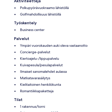
Aktiviteetteja
Polkupyörävuokraamo lähistöllä
Golfmahdollisuus lähistöllä
Työskentely
Business center
Palvelut
Ympäri vuorokauden auki oleva vastaanotto
Concierge-palvelut
Kiertoajelu-/lippupalvelu
Kuivapesula/pesulapalvelut
Ilmaiset sanomalehdet aulassa
Matkatavarasäilytys
Kielitaitoinen henkilökunta
Romantiikkapaketteja
Tilat
1 rakennus/torni