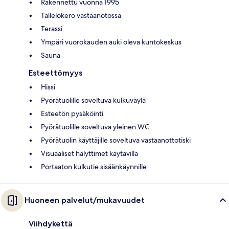
Rakennettu vuonna 1995
Tallelokero vastaanotossa
Terassi
Ympäri vuorokauden auki oleva kuntokeskus
Sauna
Esteettömyys
Hissi
Pyörätuolille soveltuva kulkuväylä
Esteetön pysäköinti
Pyörätuolille soveltuva yleinen WC
Pyörätuolin käyttäjille soveltuva vastaanottotiski
Visuaaliset hälyttimet käytävillä
Portaaton kulkutie sisäänkäynnille
Huoneen palvelut/mukavuudet
Viihdykettä