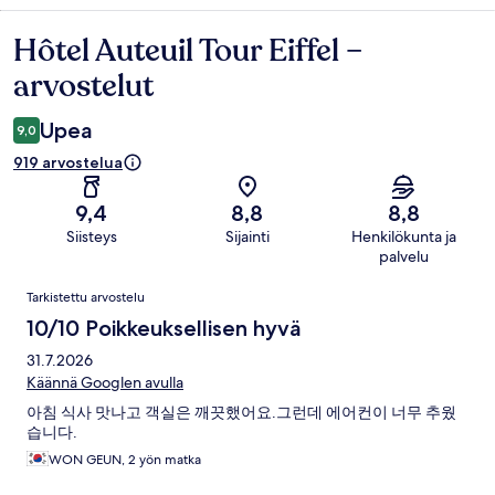
Hôtel Auteuil Tour Eiffel –
Arvostelut
arvostelut
Upea
9,0
919 arvostelua
9,4
8,8
8,8
Siisteys
Sijainti
Henkilökunta ja
palvelu
Arvostelut
Tarkistettu arvostelu
10/10 Poikkeuksellisen hyvä
31.7.2026
Käännä Googlen avulla
아침 식사 맛나고 객실은 깨끗했어요.그런데 에어컨이 너무 추웠
습니다.
WON GEUN, 2 yön matka