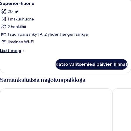
Avaa
6
Superior-huone
kaikki
20 m²
huonetyypin
1 makuuhuone
Superior-
huone
2 henkilöä
kuvat
1 suuri parisänky TAI 2 yhden hengen sänkyä
Ilmainen Wi-Fi
Lisätietoja
Lisätietoja
huoneesta
Superior-
Katso valitsemiesi päivien hinnat
huone
Samankaltaisia majoituspaikkoja
ibis Paris Tour Eiffel Cambronne 15ème
Novotel P