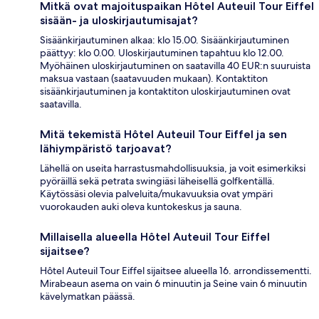
Mitkä ovat majoituspaikan Hôtel Auteuil Tour Eiffel
sisään- ja uloskirjautumisajat?
Sisäänkirjautuminen alkaa: klo 15.00. Sisäänkirjautuminen
päättyy: klo 0.00. Uloskirjautuminen tapahtuu klo 12.00.
Myöhäinen uloskirjautuminen on saatavilla 40 EUR:n suuruista
maksua vastaan (saatavuuden mukaan). Kontaktiton
sisäänkirjautuminen ja kontaktiton uloskirjautuminen ovat
saatavilla.
Mitä tekemistä Hôtel Auteuil Tour Eiffel ja sen
lähiympäristö tarjoavat?
Lähellä on useita harrastusmahdollisuuksia, ja voit esimerkiksi
pyöräillä sekä petrata swingiäsi läheisellä golfkentällä.
Käytössäsi olevia palveluita/mukavuuksia ovat ympäri
vuorokauden auki oleva kuntokeskus ja sauna.
Millaisella alueella Hôtel Auteuil Tour Eiffel
sijaitsee?
Hôtel Auteuil Tour Eiffel sijaitsee alueella 16. arrondissementti.
Mirabeaun asema on vain 6 minuutin ja Seine vain 6 minuutin
kävelymatkan päässä.