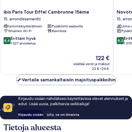
ibis
Novotel
ibis Paris Tour Eiffel Cambronne 15ème
Novote
Paris
Paris
15. arrondissementti
15. arro
Tour
Centre
Lemmikkiystävällinen
Pysäköinti saatavilla
Uima-a
Eiffel
Tour
Ilmainen Wi-Fi
Ravintola
Pysäköi
Cambronne
Eiffel
15ème
15.
8.4
8.2
Erittäin hyvä
Erit
8,4
8,2
15.
arrondis
kautta
kautta
1 627 arvostelua
1 375
arrondissementti
10,
10,
Erittäin
Erittäin
Hinta
122 €
hyvä,
hyvä,
on
sisältää verot ja maksut
1 627
1 375
122 €
23.8.–24.8.
arvostelua
arvostel
Vertaile samankaltaisiin majoituspaikkoihin
Kirjaudu sisään nähdäksesi käytettävissä olevat alennukset ja
edut. Lisää uusia, palkitsevia seikkailuja!
Kirjaudu sisään
Liity, se on ilmaista
Tietoja alueesta