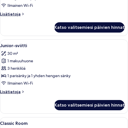
Ilmainen Wi-Fi
Lisätietoja
Lisätietoja
huoneesta
Deluxe-
Katso valitsemiesi päivien hinnat
huone
Avaa
Junior-sviitti | Ylelliset vuodevaattee
4
Junior-sviitti
kaikki
30 m²
huonetyypin
1 makuuhuone
Junior-
sviitti
3 henkilöä
kuvat
1 parisänky ja 1 yhden hengen sänky
Ilmainen Wi-Fi
Lisätietoja
Lisätietoja
huoneesta
Junior-
Katso valitsemiesi päivien hinnat
sviitti
Avaa
Ylelliset vuodevaatteet, tallelokero h
5
Classic Room
kaikki