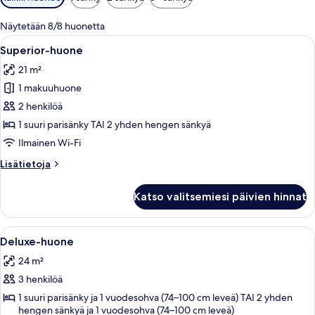
saatavilla
olevia
Näytetään 8/8 huonetta
suodattimia
Avaa
Hotellihuone, jossa on suuri sänky, ty
5
Superior-huone
kaikki
21 m²
huonetyypin
1 makuuhuone
Superior-
huone
2 henkilöä
kuvat
1 suuri parisänky TAI 2 yhden hengen sänkyä
Ilmainen Wi-Fi
Lisätietoja
Lisätietoja
huoneesta
Superior-
Katso valitsemiesi päivien hinnat
huone
Avaa
Moderni hotellihuone, jossa on suuri s
4
Deluxe-huone
kaikki
24 m²
huonetyypin
3 henkilöä
Deluxe-
huone
1 suuri parisänky ja 1 vuodesohva (74–100 cm leveä) TAI 2 yhden
hengen sänkyä ja 1 vuodesohva (74–100 cm leveä)
kuvat