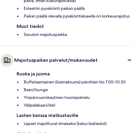
päivä; ilman kulkurajoituksia)
Esteetön pysäköinti paikan päällä
Paikan päällä olevalla pysäköintialueella on korkeusrajoitus
Muut tiedot
Savuton majoituspaikka
Majoituspaikan palvelut/mukavuudet
Ruoka ja juoma
Buffetaamiainen (lisämaksusta) päivittäin klo 7.00–10.30
Baari/lounge
Ympärivuorokautinen huonepalvelu
Välipalabaari/deli
Lasten kanssa matkustaville
Lapset majoittuvat ilmaiseksi (katso lisätiedot)