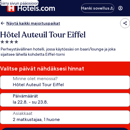
Siirry sivun pääosioon
Hanki sovellus
Näytä kaikki majoituspaikat
Hôtel Auteuil Tour Eiffel
4.0
tähden
Perheystävällinen hotelli, jossa käytössäsi on baari/lounge ja joka
majoituspaikka
sijaitsee lähellä kohdetta Eiffel-torni
Valitse päivät nähdäksesi hinnat
Minne olet menossa?
Päivämäärät
Asiakkaat